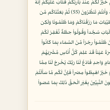
َيْرٌ لَّكُمْ عِندَ بَارِئِكُمْ فَتَابَ عَلَيْكُمْ إِنَّهُ
هُوَ التَّوَّابُ الرَّحِيمُ (54) وَإِذْ قُلْتُمْ يَا مُوسَى لَن نُّؤْمِنَ لَكَ حَتَّى نَرَى اللَّهَ جَهْرَةً فَأَخَذَتْكُمُ الصَّاعِقَةُ وَأَنتُمْ تَنظُرُونَ (55) ثُمَّ بَعَثْنَاكُم مِّن
وَى كُلُواْ مِن طَيِّبَاتِ مَا رَزَقْنَاكُمْ وَمَا ظَلَمُونَا وَلَكِن
َادْخُلُواْ الْبَابَ سُجَّداً وَقُولُواْ حِطَّةٌ نَّغْفِرْ لَكُمْ
نَا عَلَى الَّذِينَ ظَلَمُواْ رِجْزاً مِّنَ السَّمَاء بِمَا كَانُواْ
ْرَةَ عَيْناً قَدْ عَلِمَ كُلُّ أُنَاسٍ مَّشْرَبَهُمْ
تُمْ يَا مُوسَى لَن نَّصْبِرَ عَلَىَ طَعَامٍ وَاحِدٍ فَادْعُ لَنَا رَبَّكَ يُخْرِجْ لَنَا مِمَّا
 خَيْرٌ اهْبِطُواْ مِصْراً فَإِنَّ لَكُم مَّا سَأَلْتُمْ
ُونَ النَّبِيِّينَ بِغَيْرِ الْحَقِّ ذَلِكَ بِمَا عَصَواْ