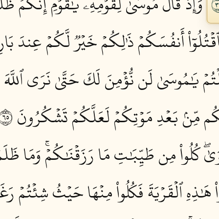
وَإِذۡ قَالَ مُوسَىٰ لِقَوۡمِهِۦ يَٰقَوۡمِ إِنَّكُمۡ ظَل
َٱقۡتُلُوٓاْ أَنفُسَكُمۡ ذَٰلِكُمۡ خَيۡرٞ لَّكُمۡ عِندَ بَار
لۡتُمۡ يَٰمُوسَىٰ لَن نُّؤۡمِنَ لَكَ حَتَّىٰ نَرَى ٱللَّهَ 
ٰكُم مِّنۢ بَعۡدِ مَوۡتِكُمۡ لَعَلَّكُمۡ تَشۡكُرُونَ ٥٦
ۡوَىٰۖ كُلُواْ مِن طَيِّبَٰتِ مَا رَزَقۡنَٰكُمۡۚ وَمَا ظَلَم
اْ هَٰذِهِ ٱلۡقَرۡيَةَ فَكُلُواْ مِنۡهَا حَيۡثُ شِئۡتُمۡ رَ