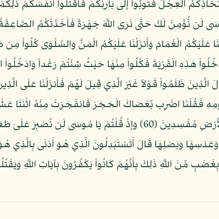
ِّخَاذِكُمُ الْعِجْلَ فَتُوبُواْ إِلَى بَارِئِكُمْ فَاقْتُلُواْ أَنفُسَكُمْ ذَلِكُمْ خ
كُمْ لَعَلَّكُمْ تَشْكُرُونَ (56) وَظَلَّلْنَا عَلَيْكُمُ الْغَمَامَ وَأَنزَلْنَا عَلَيْكُمُ الْمَنَّ وَالسَّلْ
يَظْلِمُونَ (57) وَإِذْ قُلْنَا ادْخُلُواْ هَذِهِ الْقَرْيَةَ فَكُلُواْ مِنْهَا حَيْثُ شِئْتُمْ رَغَداً و
ْ وَسَنَزِيدُ الْمُحْسِنِينَ (58) فَبَدَّلَ الَّذِينَ ظَلَمُواْ قَوْلاً غَيْرَ الَّذِي قِيلَ لَهُمْ فَأَنزَلْ
سَى لِقَوْمِهِ فَقُلْنَا اضْرِب بِّعَصَاكَ الْحَجَرَ فَانفَجَرَتْ مِنْهُ اثْنَتَا عَش
كُلُواْ وَاشْرَبُواْ مِن رِّزْقِ اللَّهِ وَلاَ تَعْثَوْاْ فِي الأَرْضِ مُفْسِدِينَ (60) وَإِذْ قُلْ
َعَدَسِهَا وَبَصَلِهَا قَالَ أَتَسْتَبْدِلُونَ الَّذِي هُوَ أَدْنَى بِالَّذِي هُوَ
بِغَضَبٍ مِّنَ اللَّهِ ذَلِكَ بِأَنَّهُمْ كَانُواْ يَكْفُرُونَ بِآيَاتِ اللَّهِ وَيَقْتُل