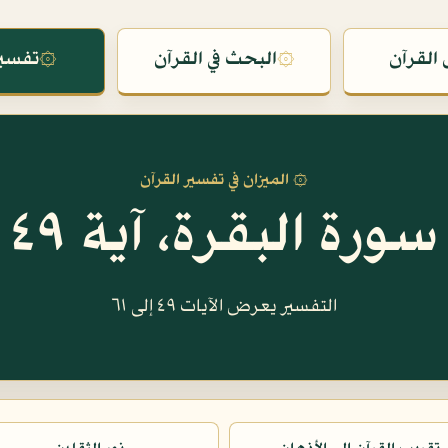
القرآن
۞
البحث في القرآن
۞
تفسير
۞ الميزان في تفسير القرآن
سورة البقرة، آية ٤٩
التفسير يعرض الآيات ٤٩ إلى ٦١