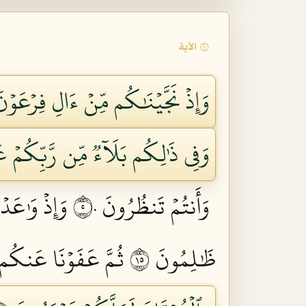
۞ الآية
وَإِذۡ نَجَّيۡنَٰكُم مِّنۡ ءَالِ فِرۡعَوۡ
وَفِي ذَٰلِكُم بَلَآءٞ مِّن رَّبِّكُمۡ عَ
وَأَنتُمۡ تَنظُرُونَ ٥٠
وَإِذۡ وَٰعَدۡ
ظَٰلِمُونَ ٥١
ثُمَّ عَفَوۡنَا عَنكُم م