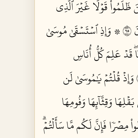
ينَ ظَلَمُواْ قَوۡلًا غَيۡرَ ٱلَّذِي
٥٩
۞ وَإِذِ ٱسۡتَسۡقَىٰ مُوسَىٰ
 قَدۡ عَلِمَ كُلُّ أُنَاسٖ
وَإِذۡ قُلۡتُمۡ يَٰمُوسَىٰ لَن
قۡلِهَا وَقِثَّآئِهَا وَفُومِهَا
اْ مِصۡرٗا فَإِنَّ لَكُم مَّا سَأَلۡتُمۡۗ