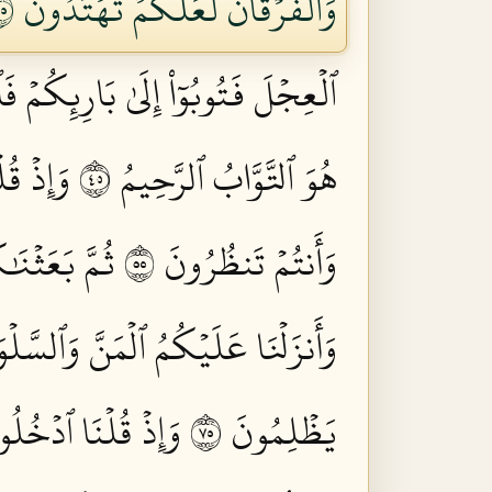
وَٱلۡفُرۡقَانَ لَعَلَّكُمۡ تَهۡتَدُونَ ٥٣
ٱلۡعِجۡلَ فَتُوبُوٓاْ إِلَىٰ بَارِئِكُمۡ ف
هُوَ ٱلتَّوَّابُ ٱلرَّحِيمُ ٥٤
وَإِذۡ قُ
وَأَنتُمۡ تَنظُرُونَ ٥٥
ثُمَّ بَعَثۡنَ
وَأَنزَلۡنَا عَلَيۡكُمُ ٱلۡمَنَّ وَٱلسَّل
يَظۡلِمُونَ ٥٧
وَإِذۡ قُلۡنَا ٱدۡخُلُو