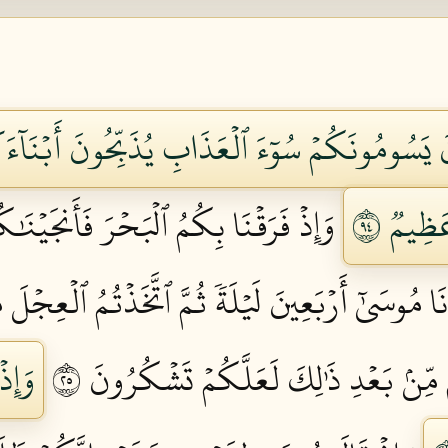
نَ يَسُومُونَكُمۡ سُوٓءَ ٱلۡعَذَابِ يُذَبِّحُونَ أَبۡنَآءَ
ظِيمٞ ٤٩
وَإِذۡ فَرَقۡنَا بِكُمُ ٱلۡبَحۡرَ فَأَنجَيۡنَٰكُ
نَا مُوسَىٰٓ أَرۡبَعِينَ لَيۡلَةٗ ثُمَّ ٱتَّخَذۡتُمُ ٱلۡعِجۡلَ 
ِّنۢ بَعۡدِ ذَٰلِكَ لَعَلَّكُمۡ تَشۡكُرُونَ ٥٢
وَإِذ