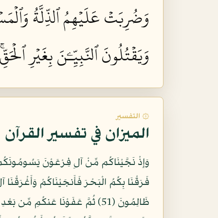
وَضُرِبَتۡ عَلَيۡهِمُ ٱلذِّلَّةُ وَٱلۡمَسۡك
وَيَقۡتُلُونَ ٱلنَّبِيِّـۧنَ بِغَيۡرِ ٱلۡحَقّ
۞ التفسير
الميزان في تفسير القرآن