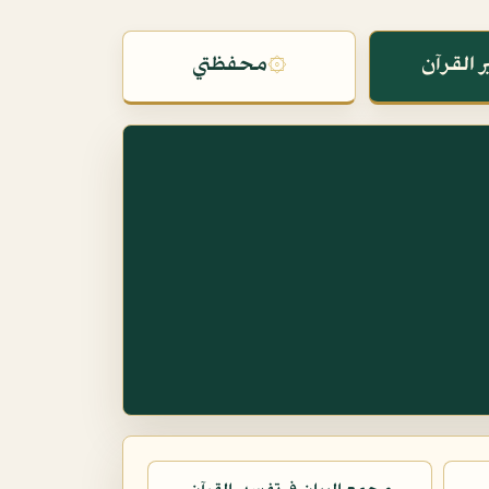
 القرآن
۞
محفظتي