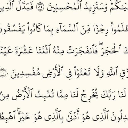
يَٰكُمۡۚ وَسَنَزِيدُ ٱلۡمُحۡسِنِينَ ٥٨
فَبَدَّلَ ٱلَّذِ
َلَمُواْ رِجۡزٗا مِّنَ ٱلسَّمَآءِ بِمَا كَانُواْ يَفۡسُقُونَ 
ٱلۡحَجَرَۖ فَٱنفَجَرَتۡ مِنۡهُ ٱثۡنَتَا عَشۡرَةَ عَيۡنٗاۖ
زۡقِ ٱللَّهِ وَلَا تَعۡثَوۡاْ فِي ٱلۡأَرۡضِ مُفۡسِدِينَ ٦٠
َنَا رَبَّكَ يُخۡرِجۡ لَنَا مِمَّا تُنۢبِتُ ٱلۡأَرۡضُ مِنۢ بَ
ِلُونَ ٱلَّذِي هُوَ أَدۡنَىٰ بِٱلَّذِي هُوَ خَيۡرٌۚ ٱهۡبِطُو