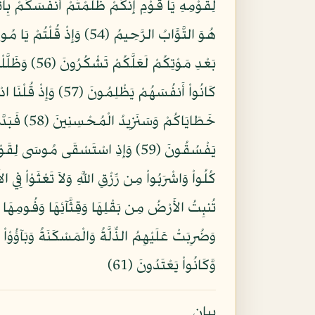
لِقَوْمِهِ يَا قَوْمِ إِنَّكُمْ ظَلَمْتُمْ أَنفُسَكُمْ بِات
بَعْدِ مَوْتِ
كَانُواْ أَنفُسَهُمْ 
خَطَايَاكُم
يَفْسُقُونَ (59) وَإِذِ اسْتَسْقَى مُو
تُنبِتُ الأَرْضُ مِن بَقْلِهَا وَقِثَّآئِهَا وَفُومِهَا و
وَضُرِبَتْ عَلَيْهِمُ الذِّلَّةُ وَالْمَسْكَنَةُ وَبَآؤُوْاْ 
وَّكَانُواْ يَعْتَدُونَ (61)
بيان