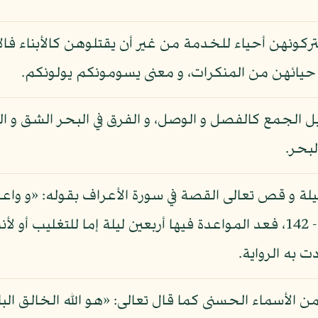
ركونهن أحياء للخدمة من غير أن يقتلوهن كالأبناء فا
حيائهن من المنكرات، و معنى يسومونكم يولونكم.
بل الجمع كالفصل و الوصل، و الفرق في البحر الشق و الب
لبحر.
ليلة و قص تعالى القصة في سورة الأعراف بقوله: «و واعد
فتم ميقات ربه أربعين ليلة»: الأعراف - 142، فعد المواعدة فيها أربعين ليل
 به الرواية.
ء من الأسماء الحسنى كما قال تعالى: «هو الله الخالق ال