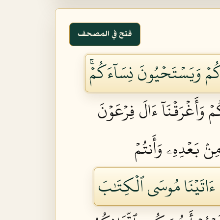
فتح في المصحف
كُمۡ وَيَسۡتَحۡيُونَ نِسَآءَكُمۡۚ
مۡ وَأَغۡرَقۡنَآ ءَالَ فِرۡعَوۡنَ
مِنۢ بَعۡدِهِۦ وَأَنتُمۡ
ۡ ءَاتَيۡنَا مُوسَى ٱلۡكِتَٰبَ