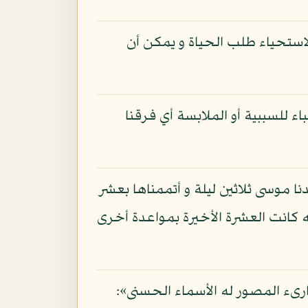
لاستحياء طلب الحياة و يمكن أن
اء للسببية أو الملابسة أي فرقنا
نا موسى ثلاثين ليلة و أتممناها بعشر
ة إما للتغليب أو لأنه كانت العشرة الأخيرة بمواعدة أخرى
بارىء المصور له الأسماء الحسنى»: