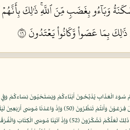
َنَةُ وَبَآءُو بِغَضَبٖ مِّنَ ٱللَّهِۚ ذَٰلِكَ بِأَنَّهُمۡ كَ
ِۚ ذَٰلِكَ بِمَا عَصَواْ وَّكَانُواْ يَعۡتَدُونَ ٦١
فَرَقْنَا بِكُمُ الْبَحْرَ فَأَنجَيْنَاكُمْ وَأَغْرَقْنَا آلَ فِرْعَوْنَ وَأَنتُمْ تَن