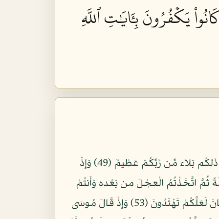
انُواْ يَكۡفُرُونَ بِـَٔايَٰتِ ٱللَّهِ
وَإِذْ نَجَّيْنَاكُم مِّنْ آلِ فِرْعَوْنَ يَسُومُونَكُمْ سُوَءَ الْعَذَابِ يُذَبِّحُونَ أَبْنَاءكُمْ وَيَسْتَحْيُونَ نِسَاءكُمْ وَفِي ذَلِكُم بَلاء مِّن رَّبِّكُمْ عَظِيمٌ (49) وَإِذْ
ظُرُونَ (50) وَإِذْ وَاعَدْنَا مُوسَى أَرْبَعِينَ لَيْلَةً ثُمَّ اتَّخَذْتُمُ الْعِجْلَ مِن بَعْدِهِ وَأَنتُمْ
ظَالِمُونَ (51) ثُمَّ عَفَوْنَا عَنكُمِ مِّن بَعْدِ ذَلِكَ لَعَلَّكُمْ تَشْكُرُونَ (52) وَإِذْ آتَيْنَا مُوسَى الْكِتَابَ وَالْفُرْقَانَ لَعَلَّكُمْ تَهْتَدُونَ (53) وَإِذْ قَالَ مُوسَى