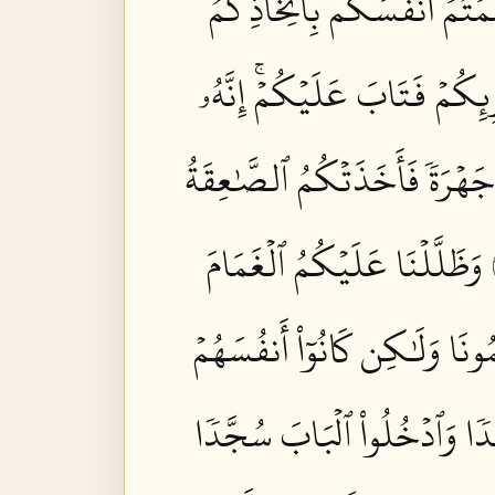
َمۡتُمۡ أَنفُسَكُم بِٱتِّخَاذِكُمُ
ِئِكُمۡ فَتَابَ عَلَيۡكُمۡۚ إِنَّهُۥ
جَهۡرَةٗ فَأَخَذَتۡكُمُ ٱلصَّٰعِقَةُ
وَظَلَّلۡنَا عَلَيۡكُمُ ٱلۡغَمَامَ
ُونَا وَلَٰكِن كَانُوٓاْ أَنفُسَهُمۡ
غَدٗا وَٱدۡخُلُواْ ٱلۡبَابَ سُجَّدٗا