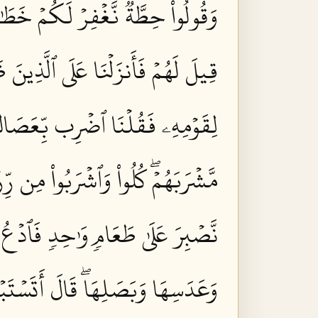
وَقُولُواْ حِطَّةٞ نَّغۡفِرۡ لَكُمۡ خَطَٰ
قِيلَ لَهُمۡ فَأَنزَلۡنَا عَلَى ٱلَّذِينَ ظ
لِقَوۡمِهِۦ فَقُلۡنَا ٱضۡرِب بِّعَصَاكَ 
مَّشۡرَبَهُمۡۖ كُلُواْ وَٱشۡرَبُواْ مِن رِّ
نَّصۡبِرَ عَلَىٰ طَعَامٖ وَٰحِدٖ فَٱدۡعُ ل
وَعَدَسِهَا وَبَصَلِهَاۖ قَالَ أَتَسۡتَبۡد