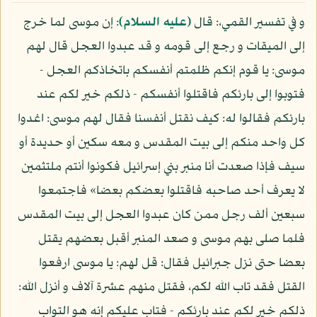
و في تفسير القمي،: قال
(عليه السلام)
: إن موسى لما خرج
إلى الميقات و رجع إلى قومه و قد عبدوا العجل قال لهم
موسى: يا قوم إنكم ظلمتم أنفسكم باتخاذكم العجل -
فتوبوا إلى بارئكم فاقتلوا أنفسكم - ذلكم خير لكم عند
بارئكم فقالوا له: كيف نقتل أنفسنا فقال لهم موسى: اغدوا
كل واحد منكم إلى بيت المقدس و معه سكين أو حديدة أو
سيف فإذا صعدت أنا منبر بني إسرائيل فكونوا أنتم ملتثمين
لا يعرف أحد صاحبه فاقتلوا بعضكم بعضا» فاجتمعوا
سبعين ألف رجل ممن كان عبدوا العجل إلى بيت المقدس
فلما صلى بهم موسى و صعد المنبر أقبل بعضهم يقتل
بعضا حتى نزل جبرائيل فقال: قل لهم: يا موسى ارفعوا
القتل فقد تاب الله لكم، فقتل منهم عشرة آلاف و أنزل الله:
ذلكم خير لكم عند بارئكم - فتاب عليكم إنه هو التواب