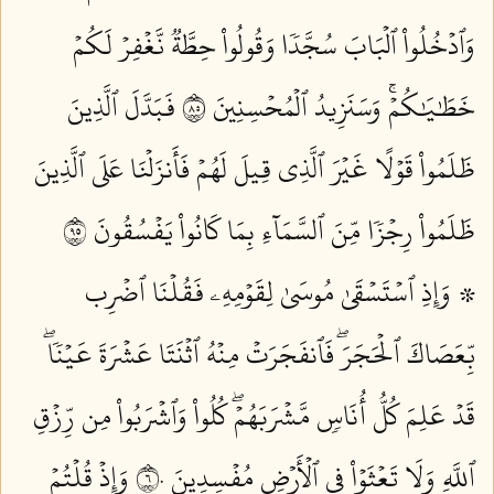
وَٱدۡخُلُواْ ٱلۡبَابَ سُجَّدٗا وَقُولُواْ حِطَّةٞ نَّغۡفِرۡ لَكُمۡ
خَطَٰيَٰكُمۡۚ وَسَنَزِيدُ ٱلۡمُحۡسِنِينَ ٥٨
فَبَدَّلَ ٱلَّذِينَ
ظَلَمُواْ قَوۡلًا غَيۡرَ ٱلَّذِي قِيلَ لَهُمۡ فَأَنزَلۡنَا عَلَى ٱلَّذِينَ
ظَلَمُواْ رِجۡزٗا مِّنَ ٱلسَّمَآءِ بِمَا كَانُواْ يَفۡسُقُونَ ٥٩
۞ وَإِذِ ٱسۡتَسۡقَىٰ مُوسَىٰ لِقَوۡمِهِۦ فَقُلۡنَا ٱضۡرِب
بِّعَصَاكَ ٱلۡحَجَرَۖ فَٱنفَجَرَتۡ مِنۡهُ ٱثۡنَتَا عَشۡرَةَ عَيۡنٗاۖ
قَدۡ عَلِمَ كُلُّ أُنَاسٖ مَّشۡرَبَهُمۡۖ كُلُواْ وَٱشۡرَبُواْ مِن رِّزۡقِ
ٱللَّهِ وَلَا تَعۡثَوۡاْ فِي ٱلۡأَرۡضِ مُفۡسِدِينَ ٦٠
وَإِذۡ قُلۡتُمۡ