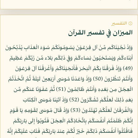
۞ التفسير
الميزان في تفسير القرآن
وَإِذْ نَجَّيْنَاكُم مِّنْ آلِ فِرْعَوْنَ يَسُومُونَكُمْ سُوَءَ الْعَذَابِ يُذَبِّحُونَ
أَبْنَاءكُمْ وَيَسْتَحْيُونَ نِسَاءكُمْ وَفِي ذَلِكُم بَلاء مِّن رَّبِّكُمْ عَظِيمٌ
(49) وَإِذْ فَرَقْنَا بِكُمُ الْبَحْرَ فَأَنجَيْنَاكُمْ وَأَغْرَقْنَا آلَ فِرْعَوْنَ
وَأَنتُمْ تَنظُرُونَ (50) وَإِذْ وَاعَدْنَا مُوسَى أَرْبَعِينَ لَيْلَةً ثُمَّ اتَّخَذْتُمُ
الْعِجْلَ مِن بَعْدِهِ وَأَنتُمْ ظَالِمُونَ (51) ثُمَّ عَفَوْنَا عَنكُمِ مِّن
بَعْدِ ذَلِكَ لَعَلَّكُمْ تَشْكُرُونَ (52) وَإِذْ آتَيْنَا مُوسَى الْكِتَابَ
وَالْفُرْقَانَ لَعَلَّكُمْ تَهْتَدُونَ (53) وَإِذْ قَالَ مُوسَى لِقَوْمِهِ يَا قَوْمِ
إِنَّكُمْ ظَلَمْتُمْ أَنفُسَكُمْ بِاتِّخَاذِكُمُ الْعِجْلَ فَتُوبُواْ إِلَى بَارِئِكُمْ
فَاقْتُلُواْ أَنفُسَكُمْ ذَلِكُمْ خَيْرٌ لَّكُمْ عِندَ بَارِئِكُمْ فَتَابَ عَلَيْكُمْ إِنَّهُ