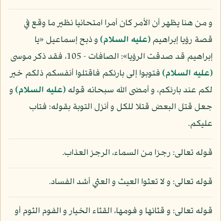
و من هنا يظهر أن الأمر كان أمرا امتحانيا نظير ما وقع في
قصة رؤيا إبراهيم
(عليه السلام)
و ذبح إسماعيل «يا
إبراهيم قد صدقت الرؤيا»: الصافات - 105، فقد ذكر موسى
(عليه السلام)
فتوبوا إلى بارئكم فاقتلوا أنفسكم ذلكم خير
لكم عند بارئكم، و أمضى الله سبحانه قوله
(عليه السلام)
و
جعل قتل البعض قتلا للكل و أنزل التوبة بقوله: فتاب
عليكم.
قوله تعالى: رجزا من السماء، الرجز العذاب.
قوله تعالى: و لا تعثوا العيث و العثي أشد الفساد.
قوله تعالى: و قثائها و فومها، القثاء الخيار و الفوم الثوم أو