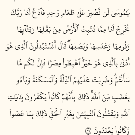
يَٰمُوسَىٰ لَن نَّصۡبِرَ عَلَىٰ طَعَامٖ وَٰحِدٖ فَٱدۡعُ لَنَا رَبَّكَ
يُخۡرِجۡ لَنَا مِمَّا تُنۢبِتُ ٱلۡأَرۡضُ مِنۢ بَقۡلِهَا وَقِثَّآئِهَا
وَفُومِهَا وَعَدَسِهَا وَبَصَلِهَاۖ قَالَ أَتَسۡتَبۡدِلُونَ ٱلَّذِي هُوَ
أَدۡنَىٰ بِٱلَّذِي هُوَ خَيۡرٌۚ ٱهۡبِطُواْ مِصۡرٗا فَإِنَّ لَكُم مَّا
سَأَلۡتُمۡۗ وَضُرِبَتۡ عَلَيۡهِمُ ٱلذِّلَّةُ وَٱلۡمَسۡكَنَةُ وَبَآءُو
بِغَضَبٖ مِّنَ ٱللَّهِۚ ذَٰلِكَ بِأَنَّهُمۡ كَانُواْ يَكۡفُرُونَ بِـَٔايَٰتِ
ٱللَّهِ وَيَقۡتُلُونَ ٱلنَّبِيِّـۧنَ بِغَيۡرِ ٱلۡحَقِّۚ ذَٰلِكَ بِمَا عَصَواْ
وَّكَانُواْ يَعۡتَدُونَ ٦١