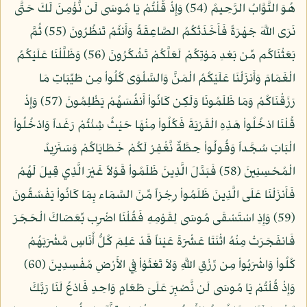
هُوَ التَّوَّابُ الرَّحِيمُ (54) وَإِذْ قُلْتُمْ يَا مُوسَى لَن نُّؤْمِنَ لَكَ حَتَّى
نَرَى اللَّهَ جَهْرَةً فَأَخَذَتْكُمُ الصَّاعِقَةُ وَأَنتُمْ تَنظُرُونَ (55) ثُمَّ
بَعَثْنَاكُم مِّن بَعْدِ مَوْتِكُمْ لَعَلَّكُمْ تَشْكُرُونَ (56) وَظَلَّلْنَا عَلَيْكُمُ
الْغَمَامَ وَأَنزَلْنَا عَلَيْكُمُ الْمَنَّ وَالسَّلْوَى كُلُواْ مِن طَيِّبَاتِ مَا
رَزَقْنَاكُمْ وَمَا ظَلَمُونَا وَلَكِن كَانُواْ أَنفُسَهُمْ يَظْلِمُونَ (57) وَإِذْ
قُلْنَا ادْخُلُواْ هَذِهِ الْقَرْيَةَ فَكُلُواْ مِنْهَا حَيْثُ شِئْتُمْ رَغَداً وَادْخُلُواْ
الْبَابَ سُجَّداً وَقُولُواْ حِطَّةٌ نَّغْفِرْ لَكُمْ خَطَايَاكُمْ وَسَنَزِيدُ
الْمُحْسِنِينَ (58) فَبَدَّلَ الَّذِينَ ظَلَمُواْ قَوْلاً غَيْرَ الَّذِي قِيلَ لَهُمْ
فَأَنزَلْنَا عَلَى الَّذِينَ ظَلَمُواْ رِجْزاً مِّنَ السَّمَاء بِمَا كَانُواْ يَفْسُقُونَ
(59) وَإِذِ اسْتَسْقَى مُوسَى لِقَوْمِهِ فَقُلْنَا اضْرِب بِّعَصَاكَ الْحَجَرَ
فَانفَجَرَتْ مِنْهُ اثْنَتَا عَشْرَةَ عَيْناً قَدْ عَلِمَ كُلُّ أُنَاسٍ مَّشْرَبَهُمْ
كُلُواْ وَاشْرَبُواْ مِن رِّزْقِ اللَّهِ وَلاَ تَعْثَوْاْ فِي الأَرْضِ مُفْسِدِينَ (60)
وَإِذْ قُلْتُمْ يَا مُوسَى لَن نَّصْبِرَ عَلَىَ طَعَامٍ وَاحِدٍ فَادْعُ لَنَا رَبَّكَ