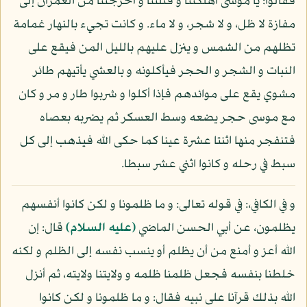
فقالوا: يا موسى أهلكتنا و قتلتنا و أخرجتنا من العمران إلى
مفازة لا ظل، و لا شجر، و لا ماء. و كانت تجيء بالنهار غمامة
تظلهم من الشمس و ينزل عليهم بالليل المن فيقع على
النبات و الشجر و الحجر فيأكلونه و بالعشي يأتيهم طائر
مشوي يقع على موائدهم فإذا أكلوا و شربوا طار و مر و كان
مع موسى حجر يضعه وسط العسكر ثم يضربه بعصاه
فتنفجر منها اثنتا عشرة عينا كما حكى الله فيذهب إلى كل
سبط في رحله و كانوا اثني عشر سبطا.
و في الكافي،: في قوله تعالى: و ما ظلمونا و لكن كانوا أنفسهم
يظلمون، عن أبي الحسن الماضي
(عليه السلام)
قال: إن
الله أعز و أمنع من أن يظلم أو ينسب نفسه إلى الظلم و لكنه
خلطنا بنفسه فجعل ظلمنا ظلمه و ولايتنا ولايته، ثم أنزل
الله بذلك قرآنا على نبيه فقال: و ما ظلمونا و لكن كانوا