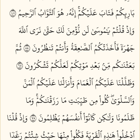
بَارِئِكُمۡ فَتَابَ عَلَيۡكُمۡۚ إِنَّهُۥ هُوَ ٱلتَّوَّابُ ٱلرَّحِيمُ ٥٤
وَإِذۡ قُلۡتُمۡ يَٰمُوسَىٰ لَن نُّؤۡمِنَ لَكَ حَتَّىٰ نَرَى ٱللَّهَ
جَهۡرَةٗ فَأَخَذَتۡكُمُ ٱلصَّٰعِقَةُ وَأَنتُمۡ تَنظُرُونَ ٥٥
ثُمَّ
بَعَثۡنَٰكُم مِّنۢ بَعۡدِ مَوۡتِكُمۡ لَعَلَّكُمۡ تَشۡكُرُونَ ٥٦
وَظَلَّلۡنَا عَلَيۡكُمُ ٱلۡغَمَامَ وَأَنزَلۡنَا عَلَيۡكُمُ ٱلۡمَنَّ
وَٱلسَّلۡوَىٰۖ كُلُواْ مِن طَيِّبَٰتِ مَا رَزَقۡنَٰكُمۡۚ وَمَا
ظَلَمُونَا وَلَٰكِن كَانُوٓاْ أَنفُسَهُمۡ يَظۡلِمُونَ ٥٧
وَإِذۡ قُلۡنَا
ٱدۡخُلُواْ هَٰذِهِ ٱلۡقَرۡيَةَ فَكُلُواْ مِنۡهَا حَيۡثُ شِئۡتُمۡ رَغَدٗا