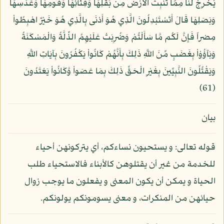
يُخْرِجْ لَنَا مِمَّا تُنبِتُ الأَرْضُ مِن بَقْلِهَا وَقِثَّآئِهَا وَفُومِهَا وَعَدَسِهَا
وَبَصَلِهَا قَالَ أَتَسْتَبْدِلُونَ الَّذِي هُوَ أَدْنَى بِالَّذِي هُوَ خَيْرٌ اهْبِطُواْ
مِصْراً فَإِنَّ لَكُم مَّا سَأَلْتُمْ وَضُرِبَتْ عَلَيْهِمُ الذِّلَّةُ وَالْمَسْكَنَةُ
وَبَآؤُوْاْ بِغَضَبٍ مِّنَ اللَّهِ ذَلِكَ بِأَنَّهُمْ كَانُواْ يَكْفُرُونَ بِآيَاتِ اللَّهِ
وَيَقْتُلُونَ النَّبِيِّينَ بِغَيْرِ الْحَقِّ ذَلِكَ بِمَا عَصَواْ وَّكَانُواْ يَعْتَدُونَ
(61)
بيان
قوله تعالى: و يستحيون نساءكم، أي يتركونهن أحياء
للخدمة من غير أن يقتلوهن كالأبناء فالاستحياء طلب
الحياة و يمكن أن يكون المعنى و يفعلون ما يوجب زوال
حيائهن من المنكرات، و معنى يسومونكم يولونكم.