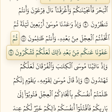
ٱلۡبَحۡرَ فَأَنجَيۡنَٰكُمۡ وَأَغۡرَقۡنَآ ءَالَ فِرۡعَوۡنَ وَأَنتُمۡ
تَنظُرُونَ ٥٠
وَإِذۡ وَٰعَدۡنَا مُوسَىٰٓ أَرۡبَعِينَ لَيۡلَةٗ ثُمَّ
ٱتَّخَذۡتُمُ ٱلۡعِجۡلَ مِنۢ بَعۡدِهِۦ وَأَنتُمۡ ظَٰلِمُونَ ٥١
ثُمَّ
عَفَوۡنَا عَنكُم مِّنۢ بَعۡدِ ذَٰلِكَ لَعَلَّكُمۡ تَشۡكُرُونَ ٥٢
وَإِذۡ ءَاتَيۡنَا مُوسَى ٱلۡكِتَٰبَ وَٱلۡفُرۡقَانَ لَعَلَّكُمۡ
تَهۡتَدُونَ ٥٣
وَإِذۡ قَالَ مُوسَىٰ لِقَوۡمِهِۦ يَٰقَوۡمِ إِنَّكُمۡ
ظَلَمۡتُمۡ أَنفُسَكُم بِٱتِّخَاذِكُمُ ٱلۡعِجۡلَ فَتُوبُوٓاْ إِلَىٰ
بَارِئِكُمۡ فَٱقۡتُلُوٓاْ أَنفُسَكُمۡ ذَٰلِكُمۡ خَيۡرٞ لَّكُمۡ عِندَ