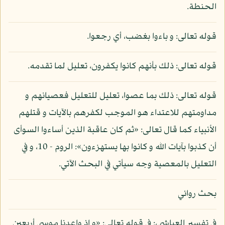
الحنطة.
قوله تعالى: و باءوا بغضب، أي رجعوا.
قوله تعالى: ذلك بأنهم كانوا يكفرون، تعليل لما تقدمه.
قوله تعالى: ذلك بما عصوا، تعليل للتعليل فعصيانهم و
مداومتهم للاعتداء هو الموجب لكفرهم بالآيات و قتلهم
الأنبياء كما قال تعالى: «ثم كان عاقبة الذين أساءوا السوأى
أن كذبوا بآيات الله و كانوا بها يستهزءون»: الروم - 10، و في
التعليل بالمعصية وجه سيأتي في البحث الآتي.
بحث روائي
في تفسير العياشي،: في قوله تعالى: «و إذ واعدنا موسى أربعين