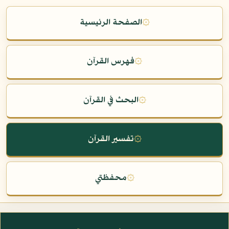
۞
الصفحة الرئيسية
۞
فهرس القرآن
۞
البحث في القرآن
۞
تفسير القرآن
۞
محفظتي