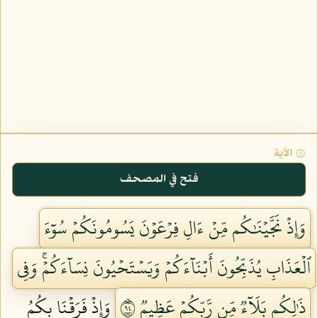
۞ الآية
فتح في المصحف
وَإِذۡ نَجَّيۡنَٰكُم مِّنۡ ءَالِ فِرۡعَوۡنَ يَسُومُونَكُمۡ سُوٓءَ
ٱلۡعَذَابِ يُذَبِّحُونَ أَبۡنَآءَكُمۡ وَيَسۡتَحۡيُونَ نِسَآءَكُمۡۚ وَفِي
ذَٰلِكُم بَلَآءٞ مِّن رَّبِّكُمۡ عَظِيمٞ ٤٩
وَإِذۡ فَرَقۡنَا بِكُمُ