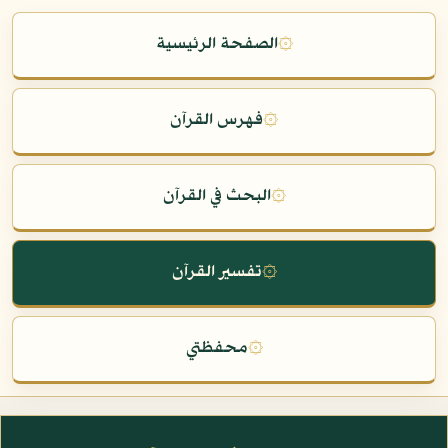
۞
الصفحة الرئيسية
۞
فهرس القرآن
۞
البحث في القرآن
۞
تفسير القرآن
۞
محفظتي