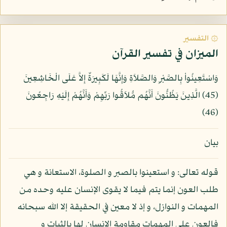
۞ التفسير
الميزان في تفسير القرآن
وَاسْتَعِينُواْ بِالصَّبْرِ وَالصَّلاَةِ وَإِنَّهَا لَكَبِيرَةٌ إِلاَّ عَلَى الْخَاشِعِينَ
(45) الَّذِينَ يَظُنُّونَ أَنَّهُم مُّلاَقُوا رَبِّهِمْ وَأَنَّهُمْ إِلَيْهِ رَاجِعُونَ
(46)
بيان
قوله تعالى: و استعينوا بالصبر و الصلوة، الاستعانة و هي
طلب العون إنما يتم فيما لا يقوى الإنسان عليه وحده من
المهمات و النوازل، و إذ لا معين في الحقيقة إلا الله سبحانه
فالعون على المهمات مقاومة الإنسان لها بالثبات و