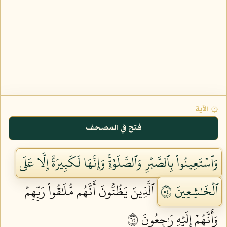
۞ الآية
فتح في المصحف
وَٱسۡتَعِينُواْ بِٱلصَّبۡرِ وَٱلصَّلَوٰةِۚ وَإِنَّهَا لَكَبِيرَةٌ إِلَّا عَلَى
ٱلۡخَٰشِعِينَ ٤٥
ٱلَّذِينَ يَظُنُّونَ أَنَّهُم مُّلَٰقُواْ رَبِّهِمۡ
وَأَنَّهُمۡ إِلَيۡهِ رَٰجِعُونَ ٤٦