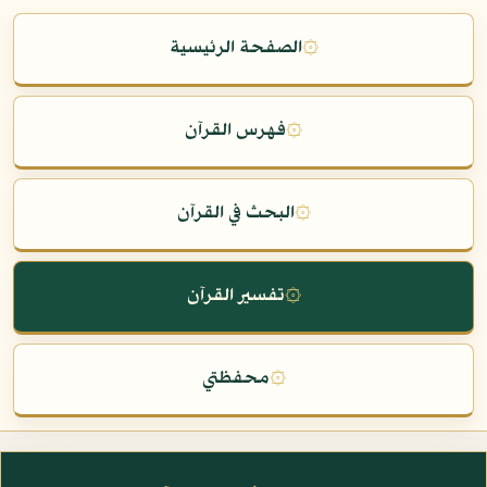
۞
الصفحة الرئيسية
۞
فهرس القرآن
۞
البحث في القرآن
۞
تفسير القرآن
۞
محفظتي