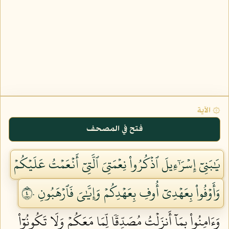
۞ الآية
فتح في المصحف
يَٰبَنِيٓ إِسۡرَٰٓءِيلَ ٱذۡكُرُواْ نِعۡمَتِيَ ٱلَّتِيٓ أَنۡعَمۡتُ عَلَيۡكُمۡ
وَأَوۡفُواْ بِعَهۡدِيٓ أُوفِ بِعَهۡدِكُمۡ وَإِيَّٰيَ فَٱرۡهَبُونِ ٤٠
وَءَامِنُواْ بِمَآ أَنزَلۡتُ مُصَدِّقٗا لِّمَا مَعَكُمۡ وَلَا تَكُونُوٓاْ