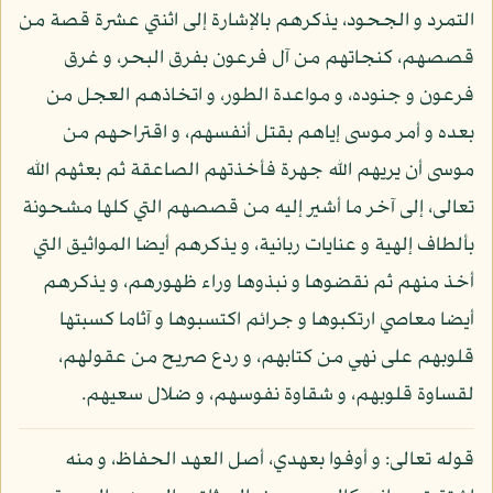
التمرد و الجحود، يذكرهم بالإشارة إلى اثنتي عشرة قصة من
قصصهم، كنجاتهم من آل فرعون بفرق البحر، و غرق
فرعون و جنوده، و مواعدة الطور، و اتخاذهم العجل من
بعده و أمر موسى إياهم بقتل أنفسهم، و اقتراحهم من
موسى أن يريهم الله جهرة فأخذتهم الصاعقة ثم بعثهم الله
تعالى، إلى آخر ما أشير إليه من قصصهم التي كلها مشحونة
بألطاف إلهية و عنايات ربانية، و يذكرهم أيضا المواثيق التي
أخذ منهم ثم نقضوها و نبذوها وراء ظهورهم، و يذكرهم
أيضا معاصي ارتكبوها و جرائم اكتسبوها و آثاما كسبتها
قلوبهم على نهي من كتابهم، و ردع صريح من عقولهم،
لقساوة قلوبهم، و شقاوة نفوسهم، و ضلال سعيهم.
قوله تعالى: و أوفوا بعهدي، أصل العهد الحفاظ، و منه