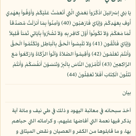
يَا بَنِي إِسْرَائِيلَ اذْكُرُواْ نِعْمَتِيَ الَّتِي أَنْعَمْتُ عَلَيْكُمْ وَأَوْفُواْ بِعَهْدِي
أُوفِ بِعَهْدِكُمْ وَإِيَّايَ فَارْهَبُونِ (40) وَآمِنُواْ بِمَا أَنزَلْتُ مُصَدِّقاً
لِّمَا مَعَكُمْ وَلاَ تَكُونُواْ أَوَّلَ كَافِرٍ بِهِ وَلاَ تَشْتَرُواْ بِآيَاتِي ثَمَناً قَلِيلاً
وَإِيَّايَ فَاتَّقُونِ (41) وَلاَ تَلْبِسُواْ الْحَقَّ بِالْبَاطِلِ وَتَكْتُمُواْ الْحَقَّ
وَأَنتُمْ تَعْلَمُونَ (42) وَأَقِيمُواْ الصَّلاَةَ وَآتُواْ الزَّكَاةَ وَارْكَعُواْ مَعَ
الرَّاكِعِينَ (43) أَتَأْمُرُونَ النَّاسَ بِالْبِرِّ وَتَنسَوْنَ أَنفُسَكُمْ وَأَنتُمْ
تَتْلُونَ الْكِتَابَ أَفَلاَ تَعْقِلُونَ (44)
بيان
أخذ سبحانه في معاتبة اليهود و ذلك في طي نيف و مائة آية
يذكر فيها نعمة التي أفاضها عليهم، و كراماته التي حباهم
بها، و ما قابلوها من الكفر و العصيان و نقض الميثاق و