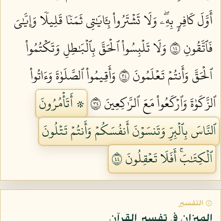
أَوَّلَ كَافِرِۭ بِهِۦۖ وَلَا تَشۡتَرُواْ بِـَٔايَٰتِي ثَمَنٗا قَلِيلٗا وَإِيَّٰيَ
فَٱتَّقُونِ ٤١
وَلَا تَلۡبِسُواْ ٱلۡحَقَّ بِٱلۡبَٰطِلِ وَتَكۡتُمُواْ
ٱلۡحَقَّ وَأَنتُمۡ تَعۡلَمُونَ ٤٢
وَأَقِيمُواْ ٱلصَّلَوٰةَ وَءَاتُواْ
ٱلزَّكَوٰةَ وَٱرۡكَعُواْ مَعَ ٱلرَّٰكِعِينَ ٤٣
۞ أَتَأۡمُرُونَ
ٱلنَّاسَ بِٱلۡبِرِّ وَتَنسَوۡنَ أَنفُسَكُمۡ وَأَنتُمۡ تَتۡلُونَ
ٱلۡكِتَٰبَۚ أَفَلَا تَعۡقِلُونَ ٤٤
۞ التفسير
الميزان في تفسير القرآن