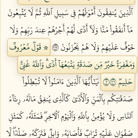
ٱلَّذِينَ يُنفِقُونَ أَمۡوَٰلَهُمۡ فِي سَبِيلِ ٱللَّهِ ثُمَّ لَا يُتۡبِعُونَ
مَآ أَنفَقُواْ مَنّٗا وَلَآ أَذٗى لَّهُمۡ أَجۡرُهُمۡ عِندَ رَبِّهِمۡ وَلَا
خَوۡفٌ عَلَيۡهِمۡ وَلَا هُمۡ يَحۡزَنُونَ ٢٦٢
۞ قَوۡلٞ مَّعۡرُوفٞ
وَمَغۡفِرَةٌ خَيۡرٞ مِّن صَدَقَةٖ يَتۡبَعُهَآ أَذٗىۗ وَٱللَّهُ غَنِيٌّ
حَلِيمٞ ٢٦٣
يَٰٓأَيُّهَا ٱلَّذِينَ ءَامَنُواْ لَا تُبۡطِلُواْ
صَدَقَٰتِكُم بِٱلۡمَنِّ وَٱلۡأَذَىٰ كَٱلَّذِي يُنفِقُ مَالَهُۥ رِئَآءَ
ٱلنَّاسِ وَلَا يُؤۡمِنُ بِٱللَّهِ وَٱلۡيَوۡمِ ٱلۡأٓخِرِۖ فَمَثَلُهُۥ كَمَثَلِ
صَفۡوَانٍ عَلَيۡهِ تُرَابٞ فَأَصَابَهُۥ وَابِلٞ فَتَرَكَهُۥ صَلۡدٗاۖ لَّا