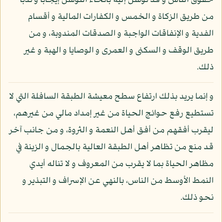
حقوق الناس و قد توسل إليه بأنحاء التوسل إيجابا و ندبا
من طريق الزكاة و الخمس و الكفارات المالية و أقسام
الفدية و الإنفاقات الواجبة و الصدقات المندوبة، و من
طريق الوقف و السكنى و العمرى و الوصايا و الهبة و غير
ذلك.
و إنما يريد بذلك ارتفاع سطح معيشة الطبقة السافلة التي لا
تستطيع رفع حوائج الحياة من غير إمداد مالي من غيرهم،
ليقرب أفقهم من أفق أهل النعمة و الثروة، و من جانب آخر
قد منع من تظاهر أهل الطبقة العالية بالجمال و الزينة في
مظاهر الحياة بما لا يقرب من المعروف و لا تناله أيدي
النمط الأوسط من الناس، بالنهي عن الإسراف و التبذير و
نحو ذلك.