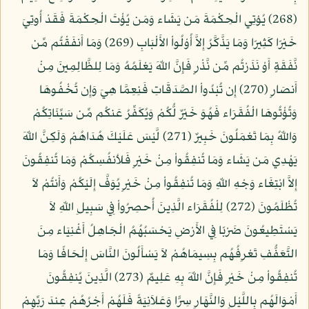
(268) يُؤتِي الْحِكْمَةَ مَن يَشَاء وَمَن يُؤْتَ الْحِكْمَةَ فَقَدْ أُوتِيَ
خَيْرًا كَثِيرًا وَمَا يَذَّكَّرُ إِلاَّ أُوْلُواْ الأَلْبَابِ (269) وَمَا أَنفَقْتُم مِّن
نَّفَقَةٍ أَوْ نَذَرْتُم مِّن نَّذْرٍ فَإِنَّ اللّهَ يَعْلَمُهُ وَمَا لِلظَّالِمِينَ مِنْ
أَنصَارٍ (270) إِن تُبْدُواْ الصَّدَقَاتِ فَنِعِمَّا هِيَ وَإِن تُخْفُوهَا
وَتُؤْتُوهَا الْفُقَرَاء فَهُوَ خَيْرٌ لُّكُمْ وَيُكَفِّرُ عَنكُم مِّن سَيِّئَاتِكُمْ
وَاللّهُ بِمَا تَعْمَلُونَ خَبِيرٌ (271) لَّيْسَ عَلَيْكَ هُدَاهُمْ وَلَكِنَّ اللّهَ
يَهْدِي مَن يَشَاء وَمَا تُنفِقُواْ مِنْ خَيْرٍ فَلأنفُسِكُمْ وَمَا تُنفِقُونَ
إِلاَّ ابْتِغَاء وَجْهِ اللّهِ وَمَا تُنفِقُواْ مِنْ خَيْرٍ يُوَفَّ إِلَيْكُمْ وَأَنتُمْ لاَ
تُظْلَمُونَ (272) لِلْفُقَرَاء الَّذِينَ أُحصِرُواْ فِي سَبِيلِ اللّهِ لاَ
يَسْتَطِيعُونَ ضَرْبًا فِي الأَرْضِ يَحْسَبُهُمُ الْجَاهِلُ أَغْنِيَاء مِنَ
التَّعَفُّفِ تَعْرِفُهُم بِسِيمَاهُمْ لاَ يَسْأَلُونَ النَّاسَ إِلْحَافًا وَمَا
تُنفِقُواْ مِنْ خَيْرٍ فَإِنَّ اللّهَ بِهِ عَلِيمٌ (273) الَّذِينَ يُنفِقُونَ
أَمْوَالَهُم بِاللَّيْلِ وَالنَّهَارِ سِرًّا وَعَلاَنِيَةً فَلَهُمْ أَجْرُهُمْ عِندَ رَبِّهِمْ