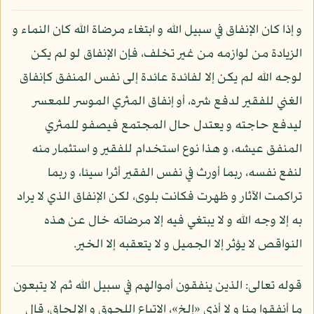
و إذا كان الإنفاق في سبيل الله و ابتغاء مرضاة الله كان النماء و
الزيادة من لوازمه من غير تخلف، فإن الإنفاق لو لم يكن
لوجه الله لم يكن إلا لفائدة عائدة إلى نفس المنفق كإنفاق
الغني للفقير لدفع شره، أو إنفاق المثري الموسر للمعسر
ليدفع حاجته و يعتدل حال المجتمع فيصفو للمثري
المنفق عيشه، و هذا نوع استخدام للفقير و استثمار منه
لنفع نفسه، ربما أورث في نفس الفقير أثرا سيئا، و ربما
تراكمت الآثار و ظهرت فكانت بلوى، لكن الإنفاق الذي لا يراد
به إلا وجه الله و لا يبتغي فيه إلا مرضاته خال عن هذه
النواقص لا يؤثر إلا الجميل و لا يتعقبه إلا الخير.
قوله تعالى: الذين ينفقون أموالهم في سبيل الله ثم لا يتبعون
ما أنفقوا منا و لا أذى «إلخ»، الاتباع اللحوق و الإلحاق، قال