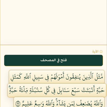
۞ الآية
فتح في المصحف
مَّثَلُ ٱلَّذِينَ يُنفِقُونَ أَمۡوَٰلَهُمۡ فِي سَبِيلِ ٱللَّهِ كَمَثَلِ
حَبَّةٍ أَنۢبَتَتۡ سَبۡعَ سَنَابِلَ فِي كُلِّ سُنۢبُلَةٖ مِّاْئَةُ حَبَّةٖۗ
وَٱللَّهُ يُضَٰعِفُ لِمَن يَشَآءُۚ وَٱللَّهُ وَٰسِعٌ عَلِيمٌ ٢٦١