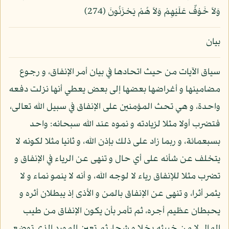
وَلاَ خَوْفٌ عَلَيْهِمْ وَلاَ هُمْ يَحْزَنُونَ (274)
بيان
سياق الآيات من حيث اتحادها في بيان أمر الإنفاق، و رجوع
مضامينها و أغراضها بعضها إلى بعض يعطي أنها نزلت دفعه
واحدة، و هي تحث المؤمنين على الإنفاق في سبيل الله تعالى،
فتضرب أولا مثلا لزيادته و نموه عند الله سبحانه: واحد
بسبعمائة، و ربما زاد على ذلك بإذن الله، و ثانيا مثلا لكونه لا
يتخلف عن شأنه على أي حال و تنهى عن الرياء في الإنفاق و
تضرب مثلا للإنفاق رياء لا لوجه الله، و أنه لا ينمو نماء و لا
يثمر أثرا، و تنهى عن الإنفاق بالمن و الأذى إذ يبطلان أثره و
يحبطان عظيم أجره، ثم تأمر بأن يكون الإنفاق من طيب
المال لا من خبيثه بخلا و شحا، ثم تعين المورد الذي توضع