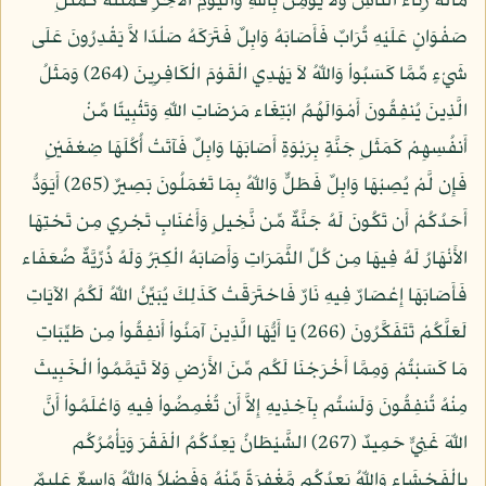
مَالَهُ رِئَاء النَّاسِ وَلاَ يُؤْمِنُ بِاللّهِ وَالْيَوْمِ الآخِرِ فَمَثَلُهُ كَمَثَلِ
صَفْوَانٍ عَلَيْهِ تُرَابٌ فَأَصَابَهُ وَابِلٌ فَتَرَكَهُ صَلْدًا لاَّ يَقْدِرُونَ عَلَى
شَيْءٍ مِّمَّا كَسَبُواْ وَاللّهُ لاَ يَهْدِي الْقَوْمَ الْكَافِرِينَ (264) وَمَثَلُ
الَّذِينَ يُنفِقُونَ أَمْوَالَهُمُ ابْتِغَاء مَرْضَاتِ اللّهِ وَتَثْبِيتًا مِّنْ
أَنفُسِهِمْ كَمَثَلِ جَنَّةٍ بِرَبْوَةٍ أَصَابَهَا وَابِلٌ فَآتَتْ أُكُلَهَا ضِعْفَيْنِ
فَإِن لَّمْ يُصِبْهَا وَابِلٌ فَطَلٌّ وَاللّهُ بِمَا تَعْمَلُونَ بَصِيرٌ (265) أَيَوَدُّ
أَحَدُكُمْ أَن تَكُونَ لَهُ جَنَّةٌ مِّن نَّخِيلٍ وَأَعْنَابٍ تَجْرِي مِن تَحْتِهَا
الأَنْهَارُ لَهُ فِيهَا مِن كُلِّ الثَّمَرَاتِ وَأَصَابَهُ الْكِبَرُ وَلَهُ ذُرِّيَّةٌ ضُعَفَاء
فَأَصَابَهَا إِعْصَارٌ فِيهِ نَارٌ فَاحْتَرَقَتْ كَذَلِكَ يُبَيِّنُ اللّهُ لَكُمُ الآيَاتِ
لَعَلَّكُمْ تَتَفَكَّرُونَ (266) يَا أَيُّهَا الَّذِينَ آمَنُواْ أَنفِقُواْ مِن طَيِّبَاتِ
مَا كَسَبْتُمْ وَمِمَّا أَخْرَجْنَا لَكُم مِّنَ الأَرْضِ وَلاَ تَيَمَّمُواْ الْخَبِيثَ
مِنْهُ تُنفِقُونَ وَلَسْتُم بِآخِذِيهِ إِلاَّ أَن تُغْمِضُواْ فِيهِ وَاعْلَمُواْ أَنَّ
اللّهَ غَنِيٌّ حَمِيدٌ (267) الشَّيْطَانُ يَعِدُكُمُ الْفَقْرَ وَيَأْمُرُكُم
بِالْفَحْشَاء وَاللّهُ يَعِدُكُم مَّغْفِرَةً مِّنْهُ وَفَضْلاً وَاللّهُ وَاسِعٌ عَلِيمٌ