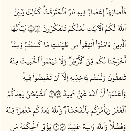
فَأَصَابَهَآ إِعۡصَارٞ فِيهِ نَارٞ فَٱحۡتَرَقَتۡۗ كَذَٰلِكَ يُبَيِّنُ
ٱللَّهُ لَكُمُ ٱلۡأٓيَٰتِ لَعَلَّكُمۡ تَتَفَكَّرُونَ ٢٦٦
يَٰٓأَيُّهَا
ٱلَّذِينَ ءَامَنُوٓاْ أَنفِقُواْ مِن طَيِّبَٰتِ مَا كَسَبۡتُمۡ وَمِمَّآ
أَخۡرَجۡنَا لَكُم مِّنَ ٱلۡأَرۡضِۖ وَلَا تَيَمَّمُواْ ٱلۡخَبِيثَ مِنۡهُ
تُنفِقُونَ وَلَسۡتُم بِـَٔاخِذِيهِ إِلَّآ أَن تُغۡمِضُواْ فِيهِۚ
وَٱعۡلَمُوٓاْ أَنَّ ٱللَّهَ غَنِيٌّ حَمِيدٌ ٢٦٧
ٱلشَّيۡطَٰنُ يَعِدُكُمُ
ٱلۡفَقۡرَ وَيَأۡمُرُكُم بِٱلۡفَحۡشَآءِۖ وَٱللَّهُ يَعِدُكُم مَّغۡفِرَةٗ مِّنۡهُ
وَفَضۡلٗاۗ وَٱللَّهُ وَٰسِعٌ عَلِيمٞ ٢٦٨
يُؤۡتِي ٱلۡحِكۡمَةَ مَن