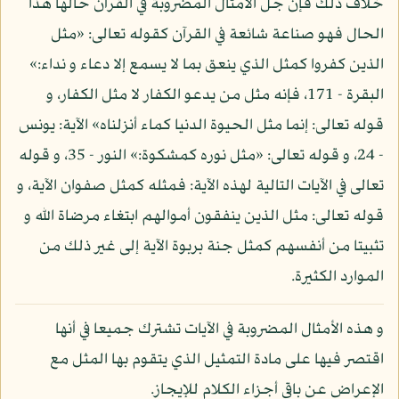
خلاف ذلك فإن جل الأمثال المضروبة في القرآن حالها هذا
الحال فهو صناعة شائعة في القرآن كقوله تعالى: «مثل
الذين كفروا كمثل الذي ينعق بما لا يسمع إلا دعاء و نداء:»
البقرة - 171، فإنه مثل من يدعو الكفار لا مثل الكفار، و
قوله تعالى: إنما مثل الحيوة الدنيا كماء أنزلناه» الآية: يونس
- 24، و قوله تعالى: «مثل نوره كمشكوة:» النور - 35، و قوله
تعالى في الآيات التالية لهذه الآية: فمثله كمثل صفوان الآية، و
قوله تعالى: مثل الذين ينفقون أموالهم ابتغاء مرضاة الله و
تثبيتا من أنفسهم كمثل جنة بربوة الآية إلى غير ذلك من
الموارد الكثيرة.
و هذه الأمثال المضروبة في الآيات تشترك جميعا في أنها
اقتصر فيها على مادة التمثيل الذي يتقوم بها المثل مع
الإعراض عن باقي أجزاء الكلام للإيجاز.