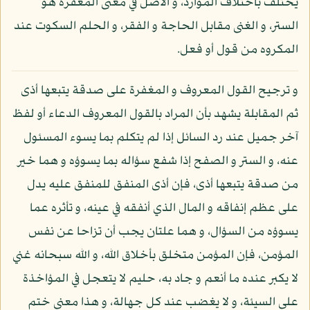
يختلف باختلاف الموارد، و الأصل في معنى المغفرة هو
الستر، و الغنى مقابل الحاجة و الفقر، و الحلم السكوت عند
المكروه من قول أو فعل.
و ترجيح القول المعروف و المغفرة على صدقة يتبعها أذى
ثم المقابلة يشهد بأن المراد بالقول المعروف الدعاء أو لفظ
آخر جميل عند رد السائل إذا لم يتكلم بما يسوء المسئول
عنه، و الستر و الصفح إذا شفع سؤاله بما يسوؤه و هما خير
من صدقة يتبعها أذى، فإن أذى المنفق للمنفق عليه يدل
على عظم إنفاقه و المال الذي أنفقه في عينه، و تأثره عما
يسوؤه من السؤال، و هما علتان يجب أن تزاحا عن نفس
المؤمن، فإن المؤمن متخلق بأخلاق الله، و الله سبحانه غني
لا يكبر عنده ما أنعم و جاد به، حليم لا يتعجل في المؤاخذة
على السيئة، و لا يغضب عند كل جهالة، و هذا معنى ختم