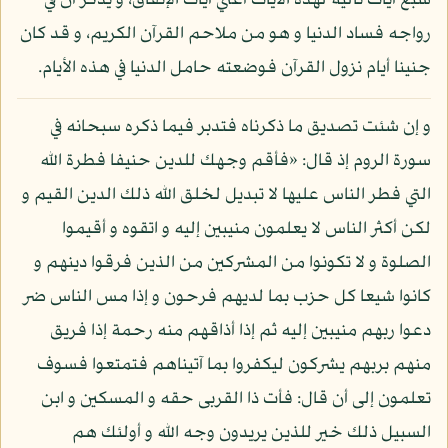
سبع آيات تالية لهذه الآيات أعني آيات الإنفاق، و يذكر أن في
رواجه فساد الدنيا و هو من ملاحم القرآن الكريم، و قد كان
جنينا أيام نزول القرآن فوضعته حامل الدنيا في هذه الأيام.
و إن شئت تصديق ما ذكرناه فتدبر فيما ذكره سبحانه في
سورة الروم إذ قال: «فأقم وجهك للدين حنيفا فطرة الله
التي فطر الناس عليها لا تبديل لخلق الله ذلك الدين القيم و
لكن أكثر الناس لا يعلمون منيبين إليه و اتقوه و أقيموا
الصلوة و لا تكونوا من المشركين من الذين فرقوا دينهم و
كانوا شيعا كل حزب بما لديهم فرحون و إذا مس الناس ضر
دعوا ربهم منيبين إليه ثم إذا أذاقهم منه رحمة إذا فريق
منهم بربهم يشركون ليكفروا بما آتيناهم فتمتعوا فسوف
تعلمون إلى أن قال: فأت ذا القربى حقه و المسكين و ابن
السبيل ذلك خير للذين يريدون وجه الله و أولئك هم