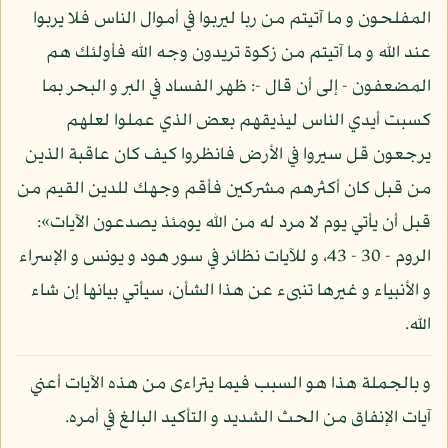
المفلحون و ما آتيتم من ربا ليربوا في أموال الناس فلا يربوا
عند الله و ما آتيتم من زكوة تريدون وجه الله فأولئك هم
المضعفون - إلى أن قال -: ظهر الفساد في البر و البحر بما
كسبت أيدي الناس ليذيقهم بعض الذي عملوا لعلهم
يرجعون قل سيروا في الأرض فانظروا كيف كان عاقبة الذين
من قبل كان أكثرهم مشركين فأقم وجهك للدين القيم من
قبل أن يأتي يوم لا مرد له من الله يومئذ يصدعون الآيات»:
الروم - 30 - 43، و للآيات نظائر في سور هود و يونس و الإسراء
و الأنبياء و غيرها تنبىء عن هذا الشأن، سيأتي بيانها إن شاء
الله.
و بالجملة هذا هو السبب فيما يتراءى من هذه الآيات أعني
آيات الإنفاق من الحث الشديد و التأكيد البالغ في أمره.