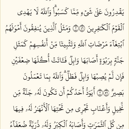
يَقۡدِرُونَ عَلَىٰ شَيۡءٖ مِّمَّا كَسَبُواْۗ وَٱللَّهُ لَا يَهۡدِي
ٱلۡقَوۡمَ ٱلۡكَٰفِرِينَ ٢٦٤
وَمَثَلُ ٱلَّذِينَ يُنفِقُونَ أَمۡوَٰلَهُمُ
ٱبۡتِغَآءَ مَرۡضَاتِ ٱللَّهِ وَتَثۡبِيتٗا مِّنۡ أَنفُسِهِمۡ كَمَثَلِ
جَنَّةِۭ بِرَبۡوَةٍ أَصَابَهَا وَابِلٞ فَـَٔاتَتۡ أُكُلَهَا ضِعۡفَيۡنِ
فَإِن لَّمۡ يُصِبۡهَا وَابِلٞ فَطَلّٞۗ وَٱللَّهُ بِمَا تَعۡمَلُونَ
بَصِيرٌ ٢٦٥
أَيَوَدُّ أَحَدُكُمۡ أَن تَكُونَ لَهُۥ جَنَّةٞ مِّن
نَّخِيلٖ وَأَعۡنَابٖ تَجۡرِي مِن تَحۡتِهَا ٱلۡأَنۡهَٰرُ لَهُۥ فِيهَا
مِن كُلِّ ٱلثَّمَرَٰتِ وَأَصَابَهُ ٱلۡكِبَرُ وَلَهُۥ ذُرِّيَّةٞ ضُعَفَآءُ