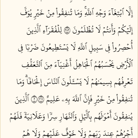
إِلَّا ٱبۡتِغَآءَ وَجۡهِ ٱللَّهِۚ وَمَا تُنفِقُواْ مِنۡ خَيۡرٖ يُوَفَّ
إِلَيۡكُمۡ وَأَنتُمۡ لَا تُظۡلَمُونَ ٢٧٢
لِلۡفُقَرَآءِ ٱلَّذِينَ
أُحۡصِرُواْ فِي سَبِيلِ ٱللَّهِ لَا يَسۡتَطِيعُونَ ضَرۡبٗا فِي
ٱلۡأَرۡضِ يَحۡسَبُهُمُ ٱلۡجَاهِلُ أَغۡنِيَآءَ مِنَ ٱلتَّعَفُّفِ
تَعۡرِفُهُم بِسِيمَٰهُمۡ لَا يَسۡـَٔلُونَ ٱلنَّاسَ إِلۡحَافٗاۗ وَمَا
تُنفِقُواْ مِنۡ خَيۡرٖ فَإِنَّ ٱللَّهَ بِهِۦ عَلِيمٌ ٢٧٣
ٱلَّذِينَ
يُنفِقُونَ أَمۡوَٰلَهُم بِٱلَّيۡلِ وَٱلنَّهَارِ سِرّٗا وَعَلَانِيَةٗ فَلَهُمۡ
أَجۡرُهُمۡ عِندَ رَبِّهِمۡ وَلَا خَوۡفٌ عَلَيۡهِمۡ وَلَا هُمۡ