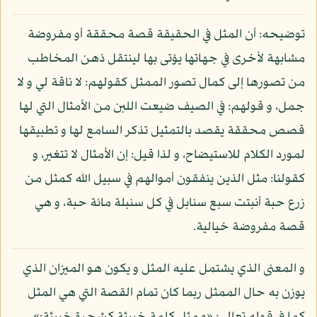
توضيحه: أن المثل في الحقيقة قصة محققة أو مفروضة
مشابهة لأخرى في جهاتها يؤتى بها لينتقل ذهن المخاطب
من تصورها إلى كمال تصور الممثل كقولهم: لا ناقة لي و لا
جمل، و قولهم: في الصيف ضيعت اللبن من الأمثال التي لها
قصص محققة يقصد بالتمثيل تذكر السامع لها و تطبيقها
لمورد الكلام للاستيضاح، و لذا قيل: إن الأمثال لا تتغير، و
كقولنا: مثل الذين ينفقون أموالهم في سبيل الله كمثل من
زرع حبة أنبتت سبع سنابل في كل سنبلة مائة حبة، و هي
قصة مفروضة خيالية.
و المعنى الذي يشتمل عليه المثل و يكون هو الميزان الذي
يوزن به حال الممثل ربما كان تمام القصة التي هي المثل