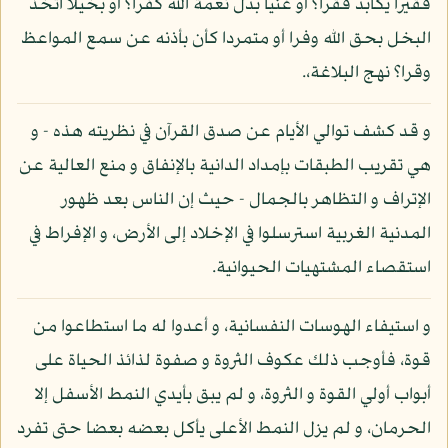
فقيرا يكابد فقرا؟ أو غنيا بدل نعمة الله كفرا؟ أو بخيلا اتخذ
البخل بحق الله وفرا أو متمردا كأن بأذنه عن سمع المواعظ
وقرا؟ نهج البلاغة،.
و قد كشف توالي الأيام عن صدق القرآن في نظريته هذه - و
هي تقريب الطبقات بإمداد الدانية بالإنفاق و منع العالية عن
الإتراف و التظاهر بالجمال - حيث إن الناس بعد ظهور
المدنية الغربية استرسلوا في الإخلاد إلى الأرض، و الإفراط في
استقصاء المشتهيات الحيوانية.
و استيفاء الهوسات النفسانية، و أعدوا له ما استطاعوا من
قوة، فأوجب ذلك عكوف الثروة و صفوة لذائذ الحياة على
أبواب أولي القوة و الثروة، و لم يبق بأيدي النمط الأسفل إلا
الحرمان، و لم يزل النمط الأعلى يأكل بعضه بعضا حتى تفرد