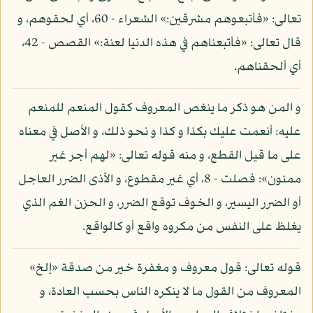
تعالى: «فأتبعوهم مشرقين:» الشعراء - 60، أي لحقوهم، و
قال تعالى: «فأتبعناهم في هذه الدنيا لعنة:» القصص - 42،
أي ألحقناهم.
و المن هو ذكر ما ينغص المعروف كقول المنعم للمنعم
عليه: أنعمت عليك بكذا و كذا و نحو ذلك، و الأصل في معناه
على ما قيل القطع، و منه قوله تعالى: «لهم أجر غير
ممنون»: فصلت - 8، أي غير مقطوع، و الأذى الضرر العاجل
أو الضرر اليسير، و الخوف توقع الضرر، و الحزن الغم الذي
يغلظ على النفس من مكروه واقع أو كالواقع.
قوله تعالى: قول معروف و مغفرة خير من صدقة «إلخ»
المعروف من القول ما لا ينكره الناس بحسب العادة، و