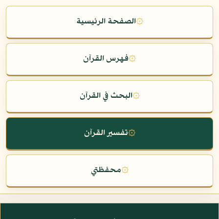
۞
الصفحة الرئيسية
۞
فهرس القرآن
۞
البحث في القرآن
۞
تفسير القرآن
۞
محفظتي