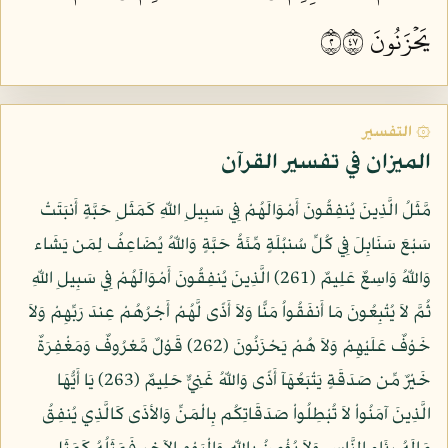
يَحۡزَنُونَ ٢٧٤
۞ التفسير
الميزان في تفسير القرآن
مَّثَلُ الَّذِينَ يُنفِقُونَ أَمْوَالَهُمْ فِي سَبِيلِ اللّهِ كَمَثَلِ حَبَّةٍ أَنبَتَتْ
سَبْعَ سَنَابِلَ فِي كُلِّ سُنبُلَةٍ مِّئَةُ حَبَّةٍ وَاللّهُ يُضَاعِفُ لِمَن يَشَاء
وَاللّهُ وَاسِعٌ عَلِيمٌ (261) الَّذِينَ يُنفِقُونَ أَمْوَالَهُمْ فِي سَبِيلِ اللّهِ
ثُمَّ لاَ يُتْبِعُونَ مَا أَنفَقُواُ مَنًّا وَلاَ أَذًى لَّهُمْ أَجْرُهُمْ عِندَ رَبِّهِمْ وَلاَ
خَوْفٌ عَلَيْهِمْ وَلاَ هُمْ يَحْزَنُونَ (262) قَوْلٌ مَّعْرُوفٌ وَمَغْفِرَةٌ
خَيْرٌ مِّن صَدَقَةٍ يَتْبَعُهَآ أَذًى وَاللّهُ غَنِيٌّ حَلِيمٌ (263) يَا أَيُّهَا
الَّذِينَ آمَنُواْ لاَ تُبْطِلُواْ صَدَقَاتِكُم بِالْمَنِّ وَالأذَى كَالَّذِي يُنفِقُ