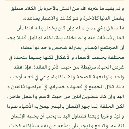
و لم يقيد ما ضربه الله من المثل بالآخرة بل الكلام مطلق
يشمل الدنيا كالآخرة و هو كذلك و الاعتبار يساعده،
فالمنفق بشيء من ماله و إن كان يخطر بباله ابتداء أن
المال قد فات عنه و لم يخلف بدلا، لكنه لو تأمل قليلا وجد
أن المجتمع الإنساني بمنزلة شخص واحد ذو أعضاء
مختلفة بحسب الأسماء و الأشكال لكنها جميعا متحدة في
غرض الحياة، مرتبطة من حيث الأثر و الفائدة، فإذا فقد
واحد منها نعمة الصحة و الاستقامة، و عي في فعله أوجب
ذلك كلال الجميع في فعلها، و خسرانها في أغراضها فالعين و
اليد و إن كانا عضوين اثنين من حيث الاسم و الفعل ظاهرا،
لكن الخلقة إنما جهز الإنسان بالبصر ليميز به الأشياء ضوءا
و لونا و قربا و بعدا فتتناول اليد ما يجب أن يجلبه الإنسان
لنفسه، و تدفع ما يجب أن يدفعه عن نفسه، فإذا سقطت