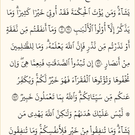
يَشَآءُۚ وَمَن يُؤۡتَ ٱلۡحِكۡمَةَ فَقَدۡ أُوتِيَ خَيۡرٗا كَثِيرٗاۗ وَمَا
يَذَّكَّرُ إِلَّآ أُوْلُواْ ٱلۡأَلۡبَٰبِ ٢٦٩
وَمَآ أَنفَقۡتُم مِّن نَّفَقَةٍ
أَوۡ نَذَرۡتُم مِّن نَّذۡرٖ فَإِنَّ ٱللَّهَ يَعۡلَمُهُۥۗ وَمَا لِلظَّٰلِمِينَ
مِنۡ أَنصَارٍ ٢٧٠
إِن تُبۡدُواْ ٱلصَّدَقَٰتِ فَنِعِمَّا هِيَۖ وَإِن
تُخۡفُوهَا وَتُؤۡتُوهَا ٱلۡفُقَرَآءَ فَهُوَ خَيۡرٞ لَّكُمۡۚ وَيُكَفِّرُ
عَنكُم مِّن سَيِّـَٔاتِكُمۡۗ وَٱللَّهُ بِمَا تَعۡمَلُونَ خَبِيرٞ ٢٧١
۞ لَّيۡسَ عَلَيۡكَ هُدَىٰهُمۡ وَلَٰكِنَّ ٱللَّهَ يَهۡدِي مَن
يَشَآءُۗ وَمَا تُنفِقُواْ مِنۡ خَيۡرٖ فَلِأَنفُسِكُمۡۚ وَمَا تُنفِقُونَ