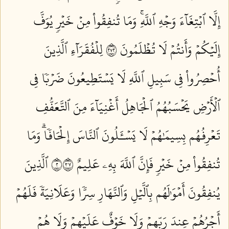
إِلَّا ٱبۡتِغَآءَ وَجۡهِ ٱللَّهِۚ وَمَا تُنفِقُواْ مِنۡ خَيۡرٖ يُوَفَّ
إِلَيۡكُمۡ وَأَنتُمۡ لَا تُظۡلَمُونَ ٢٧٢
لِلۡفُقَرَآءِ ٱلَّذِينَ
أُحۡصِرُواْ فِي سَبِيلِ ٱللَّهِ لَا يَسۡتَطِيعُونَ ضَرۡبٗا فِي
ٱلۡأَرۡضِ يَحۡسَبُهُمُ ٱلۡجَاهِلُ أَغۡنِيَآءَ مِنَ ٱلتَّعَفُّفِ
تَعۡرِفُهُم بِسِيمَٰهُمۡ لَا يَسۡـَٔلُونَ ٱلنَّاسَ إِلۡحَافٗاۗ وَمَا
تُنفِقُواْ مِنۡ خَيۡرٖ فَإِنَّ ٱللَّهَ بِهِۦ عَلِيمٌ ٢٧٣
ٱلَّذِينَ
يُنفِقُونَ أَمۡوَٰلَهُم بِٱلَّيۡلِ وَٱلنَّهَارِ سِرّٗا وَعَلَانِيَةٗ فَلَهُمۡ
أَجۡرُهُمۡ عِندَ رَبِّهِمۡ وَلَا خَوۡفٌ عَلَيۡهِمۡ وَلَا هُمۡ