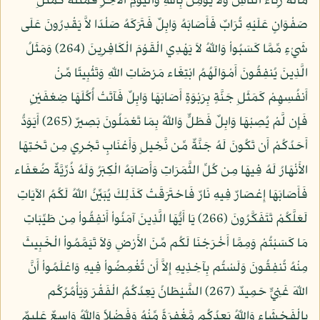
مَالَهُ رِئَاء النَّاسِ وَلاَ يُؤْمِنُ بِاللّهِ وَالْيَوْمِ الآخِرِ فَمَثَلُهُ كَمَثَلِ
صَفْوَانٍ عَلَيْهِ تُرَابٌ فَأَصَابَهُ وَابِلٌ فَتَرَكَهُ صَلْدًا لاَّ يَقْدِرُونَ عَلَى
شَيْءٍ مِّمَّا كَسَبُواْ وَاللّهُ لاَ يَهْدِي الْقَوْمَ الْكَافِرِينَ (264) وَمَثَلُ
الَّذِينَ يُنفِقُونَ أَمْوَالَهُمُ ابْتِغَاء مَرْضَاتِ اللّهِ وَتَثْبِيتًا مِّنْ
أَنفُسِهِمْ كَمَثَلِ جَنَّةٍ بِرَبْوَةٍ أَصَابَهَا وَابِلٌ فَآتَتْ أُكُلَهَا ضِعْفَيْنِ
فَإِن لَّمْ يُصِبْهَا وَابِلٌ فَطَلٌّ وَاللّهُ بِمَا تَعْمَلُونَ بَصِيرٌ (265) أَيَوَدُّ
أَحَدُكُمْ أَن تَكُونَ لَهُ جَنَّةٌ مِّن نَّخِيلٍ وَأَعْنَابٍ تَجْرِي مِن تَحْتِهَا
الأَنْهَارُ لَهُ فِيهَا مِن كُلِّ الثَّمَرَاتِ وَأَصَابَهُ الْكِبَرُ وَلَهُ ذُرِّيَّةٌ ضُعَفَاء
فَأَصَابَهَا إِعْصَارٌ فِيهِ نَارٌ فَاحْتَرَقَتْ كَذَلِكَ يُبَيِّنُ اللّهُ لَكُمُ الآيَاتِ
لَعَلَّكُمْ تَتَفَكَّرُونَ (266) يَا أَيُّهَا الَّذِينَ آمَنُواْ أَنفِقُواْ مِن طَيِّبَاتِ
مَا كَسَبْتُمْ وَمِمَّا أَخْرَجْنَا لَكُم مِّنَ الأَرْضِ وَلاَ تَيَمَّمُواْ الْخَبِيثَ
مِنْهُ تُنفِقُونَ وَلَسْتُم بِآخِذِيهِ إِلاَّ أَن تُغْمِضُواْ فِيهِ وَاعْلَمُواْ أَنَّ
اللّهَ غَنِيٌّ حَمِيدٌ (267) الشَّيْطَانُ يَعِدُكُمُ الْفَقْرَ وَيَأْمُرُكُم
بِالْفَحْشَاء وَاللّهُ يَعِدُكُم مَّغْفِرَةً مِّنْهُ وَفَضْلاً وَاللّهُ وَاسِعٌ عَلِيمٌ