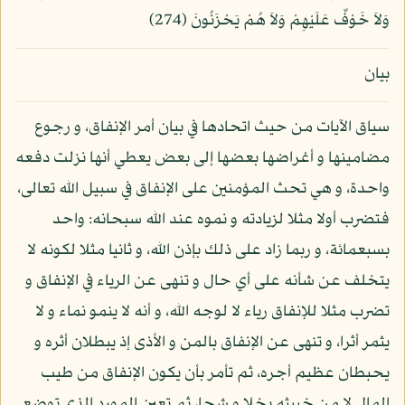
وَلاَ خَوْفٌ عَلَيْهِمْ وَلاَ هُمْ يَحْزَنُونَ (274)
بيان
سياق الآيات من حيث اتحادها في بيان أمر الإنفاق، و رجوع
مضامينها و أغراضها بعضها إلى بعض يعطي أنها نزلت دفعه
واحدة، و هي تحث المؤمنين على الإنفاق في سبيل الله تعالى،
فتضرب أولا مثلا لزيادته و نموه عند الله سبحانه: واحد
بسبعمائة، و ربما زاد على ذلك بإذن الله، و ثانيا مثلا لكونه لا
يتخلف عن شأنه على أي حال و تنهى عن الرياء في الإنفاق و
تضرب مثلا للإنفاق رياء لا لوجه الله، و أنه لا ينمو نماء و لا
يثمر أثرا، و تنهى عن الإنفاق بالمن و الأذى إذ يبطلان أثره و
يحبطان عظيم أجره، ثم تأمر بأن يكون الإنفاق من طيب
المال لا من خبيثه بخلا و شحا، ثم تعين المورد الذي توضع