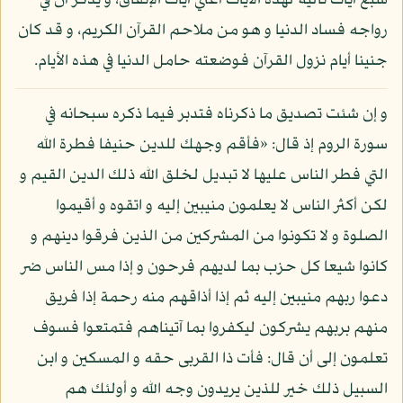
سبع آيات تالية لهذه الآيات أعني آيات الإنفاق، و يذكر أن في
رواجه فساد الدنيا و هو من ملاحم القرآن الكريم، و قد كان
جنينا أيام نزول القرآن فوضعته حامل الدنيا في هذه الأيام.
و إن شئت تصديق ما ذكرناه فتدبر فيما ذكره سبحانه في
سورة الروم إذ قال: «فأقم وجهك للدين حنيفا فطرة الله
التي فطر الناس عليها لا تبديل لخلق الله ذلك الدين القيم و
لكن أكثر الناس لا يعلمون منيبين إليه و اتقوه و أقيموا
الصلوة و لا تكونوا من المشركين من الذين فرقوا دينهم و
كانوا شيعا كل حزب بما لديهم فرحون و إذا مس الناس ضر
دعوا ربهم منيبين إليه ثم إذا أذاقهم منه رحمة إذا فريق
منهم بربهم يشركون ليكفروا بما آتيناهم فتمتعوا فسوف
تعلمون إلى أن قال: فأت ذا القربى حقه و المسكين و ابن
السبيل ذلك خير للذين يريدون وجه الله و أولئك هم