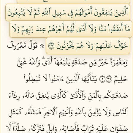
ٱلَّذِينَ يُنفِقُونَ أَمۡوَٰلَهُمۡ فِي سَبِيلِ ٱللَّهِ ثُمَّ لَا يُتۡبِعُونَ
مَآ أَنفَقُواْ مَنّٗا وَلَآ أَذٗى لَّهُمۡ أَجۡرُهُمۡ عِندَ رَبِّهِمۡ وَلَا
خَوۡفٌ عَلَيۡهِمۡ وَلَا هُمۡ يَحۡزَنُونَ ٢٦٢
۞ قَوۡلٞ مَّعۡرُوفٞ
وَمَغۡفِرَةٌ خَيۡرٞ مِّن صَدَقَةٖ يَتۡبَعُهَآ أَذٗىۗ وَٱللَّهُ غَنِيٌّ
حَلِيمٞ ٢٦٣
يَٰٓأَيُّهَا ٱلَّذِينَ ءَامَنُواْ لَا تُبۡطِلُواْ
صَدَقَٰتِكُم بِٱلۡمَنِّ وَٱلۡأَذَىٰ كَٱلَّذِي يُنفِقُ مَالَهُۥ رِئَآءَ
ٱلنَّاسِ وَلَا يُؤۡمِنُ بِٱللَّهِ وَٱلۡيَوۡمِ ٱلۡأٓخِرِۖ فَمَثَلُهُۥ كَمَثَلِ
صَفۡوَانٍ عَلَيۡهِ تُرَابٞ فَأَصَابَهُۥ وَابِلٞ فَتَرَكَهُۥ صَلۡدٗاۖ لَّا