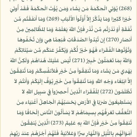
(268) يُؤتِي الْحِكْمَةَ مَن يَشَاء وَمَن يُؤْتَ الْحِكْمَةَ فَقَدْ أُوتِيَ
خَيْرًا كَثِيرًا وَمَا يَذَّكَّرُ إِلاَّ أُوْلُواْ الأَلْبَابِ (269) وَمَا أَنفَقْتُم مِّن
نَّفَقَةٍ أَوْ نَذَرْتُم مِّن نَّذْرٍ فَإِنَّ اللّهَ يَعْلَمُهُ وَمَا لِلظَّالِمِينَ مِنْ
أَنصَارٍ (270) إِن تُبْدُواْ الصَّدَقَاتِ فَنِعِمَّا هِيَ وَإِن تُخْفُوهَا
وَتُؤْتُوهَا الْفُقَرَاء فَهُوَ خَيْرٌ لُّكُمْ وَيُكَفِّرُ عَنكُم مِّن سَيِّئَاتِكُمْ
وَاللّهُ بِمَا تَعْمَلُونَ خَبِيرٌ (271) لَّيْسَ عَلَيْكَ هُدَاهُمْ وَلَكِنَّ اللّهَ
يَهْدِي مَن يَشَاء وَمَا تُنفِقُواْ مِنْ خَيْرٍ فَلأنفُسِكُمْ وَمَا تُنفِقُونَ
إِلاَّ ابْتِغَاء وَجْهِ اللّهِ وَمَا تُنفِقُواْ مِنْ خَيْرٍ يُوَفَّ إِلَيْكُمْ وَأَنتُمْ لاَ
تُظْلَمُونَ (272) لِلْفُقَرَاء الَّذِينَ أُحصِرُواْ فِي سَبِيلِ اللّهِ لاَ
يَسْتَطِيعُونَ ضَرْبًا فِي الأَرْضِ يَحْسَبُهُمُ الْجَاهِلُ أَغْنِيَاء مِنَ
التَّعَفُّفِ تَعْرِفُهُم بِسِيمَاهُمْ لاَ يَسْأَلُونَ النَّاسَ إِلْحَافًا وَمَا
تُنفِقُواْ مِنْ خَيْرٍ فَإِنَّ اللّهَ بِهِ عَلِيمٌ (273) الَّذِينَ يُنفِقُونَ
أَمْوَالَهُم بِاللَّيْلِ وَالنَّهَارِ سِرًّا وَعَلاَنِيَةً فَلَهُمْ أَجْرُهُمْ عِندَ رَبِّهِمْ