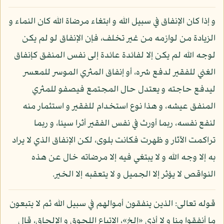
و إذا كان الإنفاق في سبيل الله و ابتغاء مرضاة الله كان النماء و
الزيادة من لوازمه من غير تخلف، فإن الإنفاق لو لم يكن
لوجه الله لم يكن إلا لفائدة عائدة إلى نفس المنفق كإنفاق
الغني للفقير لدفع شره، أو إنفاق المثري الموسر للمعسر
ليدفع حاجته و يعتدل حال المجتمع فيصفو للمثري
المنفق عيشه، و هذا نوع استخدام للفقير و استثمار منه
لنفع نفسه، ربما أورث في نفس الفقير أثرا سيئا، و ربما
تراكمت الآثار و ظهرت فكانت بلوى، لكن الإنفاق الذي لا يراد
به إلا وجه الله و لا يبتغي فيه إلا مرضاته خال عن هذه
النواقص لا يؤثر إلا الجميل و لا يتعقبه إلا الخير.
قوله تعالى: الذين ينفقون أموالهم في سبيل الله ثم لا يتبعون
ما أنفقوا منا و لا أذى «إلخ»، الاتباع اللحوق و الإلحاق، قال