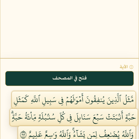
۞ الآية
فتح في المصحف
مَّثَلُ ٱلَّذِينَ يُنفِقُونَ أَمۡوَٰلَهُمۡ فِي سَبِيلِ ٱللَّهِ كَمَثَلِ
حَبَّةٍ أَنۢبَتَتۡ سَبۡعَ سَنَابِلَ فِي كُلِّ سُنۢبُلَةٖ مِّاْئَةُ حَبَّةٖۗ
وَٱللَّهُ يُضَٰعِفُ لِمَن يَشَآءُۚ وَٱللَّهُ وَٰسِعٌ عَلِيمٌ ٢٦١