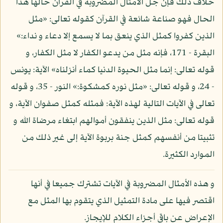
خلاف ذلك فإن جل الأمثال المضروبة في القرآن حالها هذا
الحال فهو صناعة شائعة في القرآن كقوله تعالى: «مثل
الذين كفروا كمثل الذي ينعق بما لا يسمع إلا دعاء و نداء:»
البقرة - 171، فإنه مثل من يدعو الكفار لا مثل الكفار، و
قوله تعالى: إنما مثل الحيوة الدنيا كماء أنزلناه» الآية: يونس
- 24، و قوله تعالى: «مثل نوره كمشكوة:» النور - 35، و قوله
تعالى في الآيات التالية لهذه الآية: فمثله كمثل صفوان الآية، و
قوله تعالى: مثل الذين ينفقون أموالهم ابتغاء مرضاة الله و
تثبيتا من أنفسهم كمثل جنة بربوة الآية إلى غير ذلك من
الموارد الكثيرة.
و هذه الأمثال المضروبة في الآيات تشترك جميعا في أنها
اقتصر فيها على مادة التمثيل الذي يتقوم بها المثل مع
الإعراض عن باقي أجزاء الكلام للإيجاز.