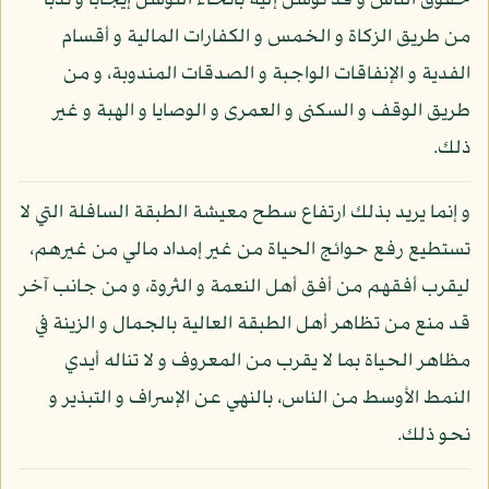
حقوق الناس و قد توسل إليه بأنحاء التوسل إيجابا و ندبا
من طريق الزكاة و الخمس و الكفارات المالية و أقسام
الفدية و الإنفاقات الواجبة و الصدقات المندوبة، و من
طريق الوقف و السكنى و العمرى و الوصايا و الهبة و غير
ذلك.
و إنما يريد بذلك ارتفاع سطح معيشة الطبقة السافلة التي لا
تستطيع رفع حوائج الحياة من غير إمداد مالي من غيرهم،
ليقرب أفقهم من أفق أهل النعمة و الثروة، و من جانب آخر
قد منع من تظاهر أهل الطبقة العالية بالجمال و الزينة في
مظاهر الحياة بما لا يقرب من المعروف و لا تناله أيدي
النمط الأوسط من الناس، بالنهي عن الإسراف و التبذير و
نحو ذلك.