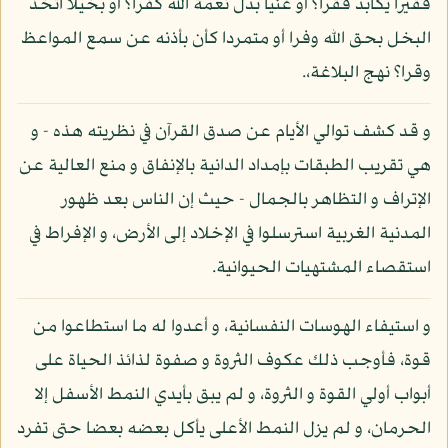
فقيرا يكابد فقرا؟ أو غنيا بدل نعمة الله كفرا؟ أو بخيلا اتخذ
البخل بحق الله وفرا أو متمردا كأن بأذنه عن سمع المواعظ
وقرا؟ نهج البلاغة،.
و قد كشف توالي الأيام عن صدق القرآن في نظريته هذه - و
هي تقريب الطبقات بإمداد الدانية بالإنفاق و منع العالية عن
الإتراف و التظاهر بالجمال - حيث إن الناس بعد ظهور
المدنية الغربية استرسلوا في الإخلاد إلى الأرض، و الإفراط في
استقصاء المشتهيات الحيوانية.
و استيفاء الهوسات النفسانية، و أعدوا له ما استطاعوا من
قوة، فأوجب ذلك عكوف الثروة و صفوة لذائذ الحياة على
أبواب أولي القوة و الثروة، و لم يبق بأيدي النمط الأسفل إلا
الحرمان، و لم يزل النمط الأعلى يأكل بعضه بعضا حتى تفرد