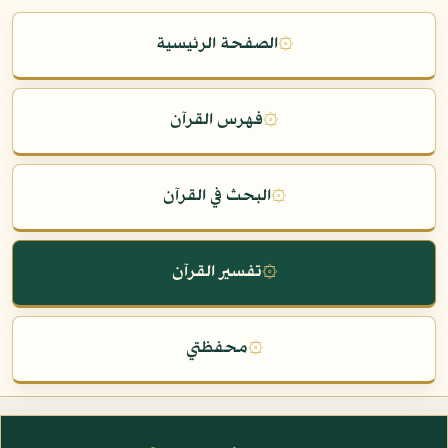
۞
الصفحة الرئيسية
۞
فهرس القرآن
۞
البحث في القرآن
۞
تفسير القرآن
۞
محفظتي