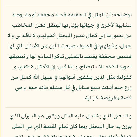
توضيحه: أن المثل في الحقيقة قصة محققة أو مفروضة
مشابهة لأخرى في جهاتها يؤتى بها لينتقل ذهن المخاطب
من تصورها إلى كمال تصور الممثل كقولهم: لا ناقة لي و لا
جمل، و قولهم: في الصيف ضيعت اللبن من الأمثال التي لها
قصص محققة يقصد بالتمثيل تذكر السامع لها و تطبيقها
لمورد الكلام للاستيضاح، و لذا قيل: إن الأمثال لا تتغير، و
كقولنا: مثل الذين ينفقون أموالهم في سبيل الله كمثل من
زرع حبة أنبتت سبع سنابل في كل سنبلة مائة حبة، و هي
قصة مفروضة خيالية.
و المعنى الذي يشتمل عليه المثل و يكون هو الميزان الذي
يوزن به حال الممثل ربما كان تمام القصة التي هي المثل