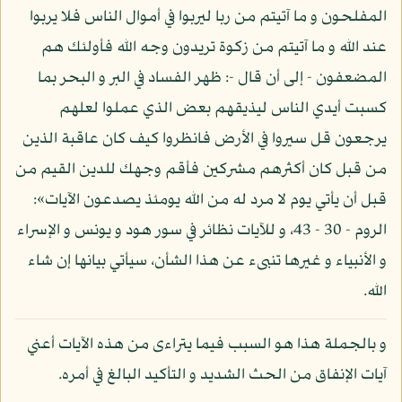
المفلحون و ما آتيتم من ربا ليربوا في أموال الناس فلا يربوا
عند الله و ما آتيتم من زكوة تريدون وجه الله فأولئك هم
المضعفون - إلى أن قال -: ظهر الفساد في البر و البحر بما
كسبت أيدي الناس ليذيقهم بعض الذي عملوا لعلهم
يرجعون قل سيروا في الأرض فانظروا كيف كان عاقبة الذين
من قبل كان أكثرهم مشركين فأقم وجهك للدين القيم من
قبل أن يأتي يوم لا مرد له من الله يومئذ يصدعون الآيات»:
الروم - 30 - 43، و للآيات نظائر في سور هود و يونس و الإسراء
و الأنبياء و غيرها تنبىء عن هذا الشأن، سيأتي بيانها إن شاء
الله.
و بالجملة هذا هو السبب فيما يتراءى من هذه الآيات أعني
آيات الإنفاق من الحث الشديد و التأكيد البالغ في أمره.