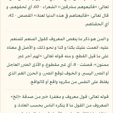
تعالى: «فأتبعوهم مشرقين:» الشعراء - 60، أي لحقوهم، و
قال تعالى: «فأتبعناهم في هذه الدنيا لعنة:» القصص - 42،
أي ألحقناهم.
و المن هو ذكر ما ينغص المعروف كقول المنعم للمنعم
عليه: أنعمت عليك بكذا و كذا و نحو ذلك، و الأصل في معناه
على ما قيل القطع، و منه قوله تعالى: «لهم أجر غير
ممنون»: فصلت - 8، أي غير مقطوع، و الأذى الضرر العاجل
أو الضرر اليسير، و الخوف توقع الضرر، و الحزن الغم الذي
يغلظ على النفس من مكروه واقع أو كالواقع.
قوله تعالى: قول معروف و مغفرة خير من صدقة «إلخ»
المعروف من القول ما لا ينكره الناس بحسب العادة، و