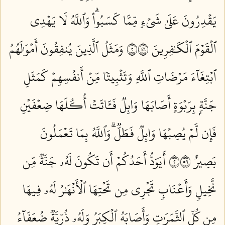
يَقۡدِرُونَ عَلَىٰ شَيۡءٖ مِّمَّا كَسَبُواْۗ وَٱللَّهُ لَا يَهۡدِي
ٱلۡقَوۡمَ ٱلۡكَٰفِرِينَ ٢٦٤
وَمَثَلُ ٱلَّذِينَ يُنفِقُونَ أَمۡوَٰلَهُمُ
ٱبۡتِغَآءَ مَرۡضَاتِ ٱللَّهِ وَتَثۡبِيتٗا مِّنۡ أَنفُسِهِمۡ كَمَثَلِ
جَنَّةِۭ بِرَبۡوَةٍ أَصَابَهَا وَابِلٞ فَـَٔاتَتۡ أُكُلَهَا ضِعۡفَيۡنِ
فَإِن لَّمۡ يُصِبۡهَا وَابِلٞ فَطَلّٞۗ وَٱللَّهُ بِمَا تَعۡمَلُونَ
بَصِيرٌ ٢٦٥
أَيَوَدُّ أَحَدُكُمۡ أَن تَكُونَ لَهُۥ جَنَّةٞ مِّن
نَّخِيلٖ وَأَعۡنَابٖ تَجۡرِي مِن تَحۡتِهَا ٱلۡأَنۡهَٰرُ لَهُۥ فِيهَا
مِن كُلِّ ٱلثَّمَرَٰتِ وَأَصَابَهُ ٱلۡكِبَرُ وَلَهُۥ ذُرِّيَّةٞ ضُعَفَآءُ