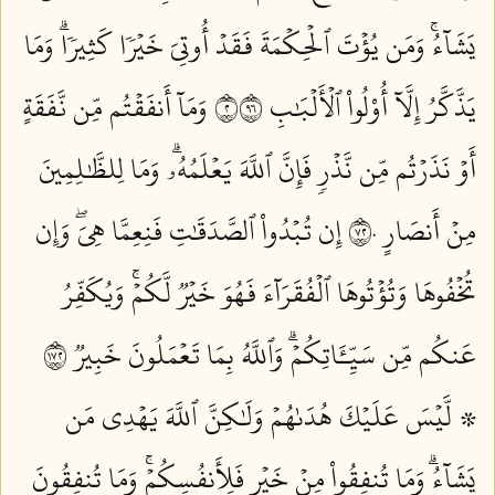
يَشَآءُۚ وَمَن يُؤۡتَ ٱلۡحِكۡمَةَ فَقَدۡ أُوتِيَ خَيۡرٗا كَثِيرٗاۗ وَمَا
يَذَّكَّرُ إِلَّآ أُوْلُواْ ٱلۡأَلۡبَٰبِ ٢٦٩
وَمَآ أَنفَقۡتُم مِّن نَّفَقَةٍ
أَوۡ نَذَرۡتُم مِّن نَّذۡرٖ فَإِنَّ ٱللَّهَ يَعۡلَمُهُۥۗ وَمَا لِلظَّٰلِمِينَ
مِنۡ أَنصَارٍ ٢٧٠
إِن تُبۡدُواْ ٱلصَّدَقَٰتِ فَنِعِمَّا هِيَۖ وَإِن
تُخۡفُوهَا وَتُؤۡتُوهَا ٱلۡفُقَرَآءَ فَهُوَ خَيۡرٞ لَّكُمۡۚ وَيُكَفِّرُ
عَنكُم مِّن سَيِّـَٔاتِكُمۡۗ وَٱللَّهُ بِمَا تَعۡمَلُونَ خَبِيرٞ ٢٧١
۞ لَّيۡسَ عَلَيۡكَ هُدَىٰهُمۡ وَلَٰكِنَّ ٱللَّهَ يَهۡدِي مَن
يَشَآءُۗ وَمَا تُنفِقُواْ مِنۡ خَيۡرٖ فَلِأَنفُسِكُمۡۚ وَمَا تُنفِقُونَ