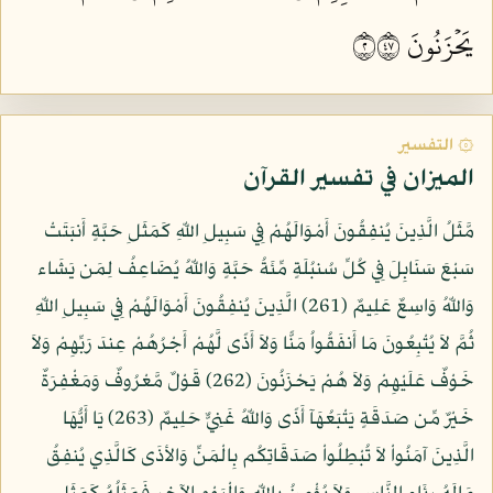
يَحۡزَنُونَ ٢٧٤
۞ التفسير
الميزان في تفسير القرآن
مَّثَلُ الَّذِينَ يُنفِقُونَ أَمْوَالَهُمْ فِي سَبِيلِ اللّهِ كَمَثَلِ حَبَّةٍ أَنبَتَتْ
سَبْعَ سَنَابِلَ فِي كُلِّ سُنبُلَةٍ مِّئَةُ حَبَّةٍ وَاللّهُ يُضَاعِفُ لِمَن يَشَاء
وَاللّهُ وَاسِعٌ عَلِيمٌ (261) الَّذِينَ يُنفِقُونَ أَمْوَالَهُمْ فِي سَبِيلِ اللّهِ
ثُمَّ لاَ يُتْبِعُونَ مَا أَنفَقُواُ مَنًّا وَلاَ أَذًى لَّهُمْ أَجْرُهُمْ عِندَ رَبِّهِمْ وَلاَ
خَوْفٌ عَلَيْهِمْ وَلاَ هُمْ يَحْزَنُونَ (262) قَوْلٌ مَّعْرُوفٌ وَمَغْفِرَةٌ
خَيْرٌ مِّن صَدَقَةٍ يَتْبَعُهَآ أَذًى وَاللّهُ غَنِيٌّ حَلِيمٌ (263) يَا أَيُّهَا
الَّذِينَ آمَنُواْ لاَ تُبْطِلُواْ صَدَقَاتِكُم بِالْمَنِّ وَالأذَى كَالَّذِي يُنفِقُ