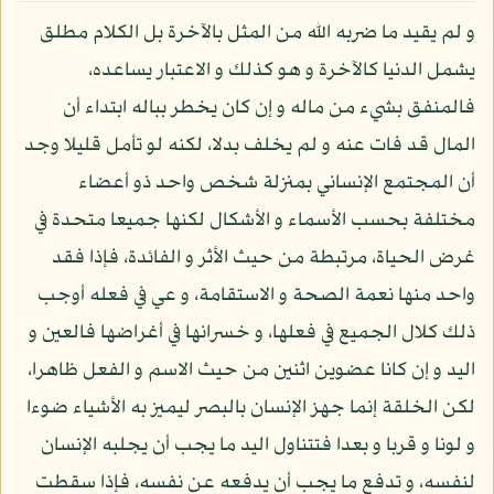
و لم يقيد ما ضربه الله من المثل بالآخرة بل الكلام مطلق
يشمل الدنيا كالآخرة و هو كذلك و الاعتبار يساعده،
فالمنفق بشيء من ماله و إن كان يخطر بباله ابتداء أن
المال قد فات عنه و لم يخلف بدلا، لكنه لو تأمل قليلا وجد
أن المجتمع الإنساني بمنزلة شخص واحد ذو أعضاء
مختلفة بحسب الأسماء و الأشكال لكنها جميعا متحدة في
غرض الحياة، مرتبطة من حيث الأثر و الفائدة، فإذا فقد
واحد منها نعمة الصحة و الاستقامة، و عي في فعله أوجب
ذلك كلال الجميع في فعلها، و خسرانها في أغراضها فالعين و
اليد و إن كانا عضوين اثنين من حيث الاسم و الفعل ظاهرا،
لكن الخلقة إنما جهز الإنسان بالبصر ليميز به الأشياء ضوءا
و لونا و قربا و بعدا فتتناول اليد ما يجب أن يجلبه الإنسان
لنفسه، و تدفع ما يجب أن يدفعه عن نفسه، فإذا سقطت