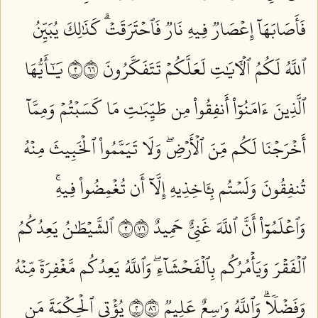
فَأَصَابَهَآ إِعۡصَارٞ فِيهِ نَارٞ فَٱحۡتَرَقَتۡۗ كَذَٰلِكَ يُبَيِّنُ
ٱللَّهُ لَكُمُ ٱلۡأٓيَٰتِ لَعَلَّكُمۡ تَتَفَكَّرُونَ ٢٦٦
يَٰٓأَيُّهَا
ٱلَّذِينَ ءَامَنُوٓاْ أَنفِقُواْ مِن طَيِّبَٰتِ مَا كَسَبۡتُمۡ وَمِمَّآ
أَخۡرَجۡنَا لَكُم مِّنَ ٱلۡأَرۡضِۖ وَلَا تَيَمَّمُواْ ٱلۡخَبِيثَ مِنۡهُ
تُنفِقُونَ وَلَسۡتُم بِـَٔاخِذِيهِ إِلَّآ أَن تُغۡمِضُواْ فِيهِۚ
وَٱعۡلَمُوٓاْ أَنَّ ٱللَّهَ غَنِيٌّ حَمِيدٌ ٢٦٧
ٱلشَّيۡطَٰنُ يَعِدُكُمُ
ٱلۡفَقۡرَ وَيَأۡمُرُكُم بِٱلۡفَحۡشَآءِۖ وَٱللَّهُ يَعِدُكُم مَّغۡفِرَةٗ مِّنۡهُ
وَفَضۡلٗاۗ وَٱللَّهُ وَٰسِعٌ عَلِيمٞ ٢٦٨
يُؤۡتِي ٱلۡحِكۡمَةَ مَن