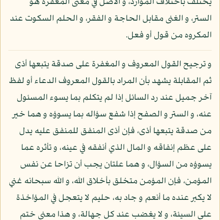
يختلف باختلاف الموارد، و الأصل في معنى المغفرة هو
الستر، و الغنى مقابل الحاجة و الفقر، و الحلم السكوت عند
المكروه من قول أو فعل.
و ترجيح القول المعروف و المغفرة على صدقة يتبعها أذى
ثم المقابلة يشهد بأن المراد بالقول المعروف الدعاء أو لفظ
آخر جميل عند رد السائل إذا لم يتكلم بما يسوء المسئول
عنه، و الستر و الصفح إذا شفع سؤاله بما يسوؤه و هما خير
من صدقة يتبعها أذى، فإن أذى المنفق للمنفق عليه يدل
على عظم إنفاقه و المال الذي أنفقه في عينه، و تأثره عما
يسوؤه من السؤال، و هما علتان يجب أن تزاحا عن نفس
المؤمن، فإن المؤمن متخلق بأخلاق الله، و الله سبحانه غني
لا يكبر عنده ما أنعم و جاد به، حليم لا يتعجل في المؤاخذة
على السيئة، و لا يغضب عند كل جهالة، و هذا معنى ختم