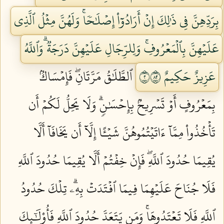
بِرَدِّهِنَّ فِي ذَٰلِكَ إِنۡ أَرَادُوٓاْ إِصۡلَٰحٗاۚ وَلَهُنَّ مِثۡلُ ٱلَّذِي
عَلَيۡهِنَّ بِٱلۡمَعۡرُوفِۚ وَلِلرِّجَالِ عَلَيۡهِنَّ دَرَجَةٞۗ وَٱللَّهُ
عَزِيزٌ حَكِيمٌ ٢٢٨
ٱلطَّلَٰقُ مَرَّتَانِۖ فَإِمۡسَاكُۢ
بِمَعۡرُوفٍ أَوۡ تَسۡرِيحُۢ بِإِحۡسَٰنٖۗ وَلَا يَحِلُّ لَكُمۡ أَن
تَأۡخُذُواْ مِمَّآ ءَاتَيۡتُمُوهُنَّ شَيۡـًٔا إِلَّآ أَن يَخَافَآ أَلَّا
يُقِيمَا حُدُودَ ٱللَّهِۖ فَإِنۡ خِفۡتُمۡ أَلَّا يُقِيمَا حُدُودَ ٱللَّهِ
فَلَا جُنَاحَ عَلَيۡهِمَا فِيمَا ٱفۡتَدَتۡ بِهِۦۗ تِلۡكَ حُدُودُ
ٱللَّهِ فَلَا تَعۡتَدُوهَاۚ وَمَن يَتَعَدَّ حُدُودَ ٱللَّهِ فَأُوْلَٰٓئِكَ