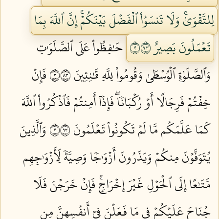
لِلتَّقۡوَىٰۚ وَلَا تَنسَوُاْ ٱلۡفَضۡلَ بَيۡنَكُمۡۚ إِنَّ ٱللَّهَ بِمَا
تَعۡمَلُونَ بَصِيرٌ ٢٣٧
حَٰفِظُواْ عَلَى ٱلصَّلَوَٰتِ
وَٱلصَّلَوٰةِ ٱلۡوُسۡطَىٰ وَقُومُواْ لِلَّهِ قَٰنِتِينَ ٢٣٨
فَإِنۡ
خِفۡتُمۡ فَرِجَالًا أَوۡ رُكۡبَانٗاۖ فَإِذَآ أَمِنتُمۡ فَٱذۡكُرُواْ ٱللَّهَ
كَمَا عَلَّمَكُم مَّا لَمۡ تَكُونُواْ تَعۡلَمُونَ ٢٣٩
وَٱلَّذِينَ
يُتَوَفَّوۡنَ مِنكُمۡ وَيَذَرُونَ أَزۡوَٰجٗا وَصِيَّةٗ لِّأَزۡوَٰجِهِم
مَّتَٰعًا إِلَى ٱلۡحَوۡلِ غَيۡرَ إِخۡرَاجٖۚ فَإِنۡ خَرَجۡنَ فَلَا
جُنَاحَ عَلَيۡكُمۡ فِي مَا فَعَلۡنَ فِيٓ أَنفُسِهِنَّ مِن