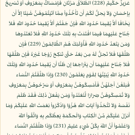
عَزِيزٌ حَكُيمٌ (228) الطَّلاَقُ مَرَّتَانِ فَإِمْسَاكٌ بِمَعْرُوفٍ أَوْ تَسْرِيحٌ
بِإِحْسَانٍ وَلاَ يَحِلُّ لَكُمْ أَن تَأْخُذُواْ مِمَّا آتَيْتُمُوهُنَّ شَيْئًا إِلاَّ أَن
يَخَافَا أَلاَّ يُقِيمَا حُدُودَ اللّهِ فَإِنْ خِفْتُمْ أَلاَّ يُقِيمَا حُدُودَ اللّهِ فَلاَ
جُنَاحَ عَلَيْهِمَا فِيمَا افْتَدَتْ بِهِ تِلْكَ حُدُودُ اللّهِ فَلاَ تَعْتَدُوهَا
وَمَن يَتَعَدَّ حُدُودَ اللّهِ فَأُوْلَئِكَ هُمُ الظَّالِمُونَ (229) فَإِن
طَلَّقَهَا فَلاَ تَحِلُّ لَهُ مِن بَعْدُ حَتَّىَ تَنكِحَ زَوْجًا غَيْرَهُ فَإِن طَلَّقَهَا
فَلاَ جُنَاحَ عَلَيْهِمَا أَن يَتَرَاجَعَا إِن ظَنَّا أَن يُقِيمَا حُدُودَ اللّهِ وَتِلْكَ
حُدُودُ اللّهِ يُبَيِّنُهَا لِقَوْمٍ يَعْلَمُونَ (230) وَإِذَا طَلَّقْتُمُ النَّسَاء
فَبَلَغْنَ أَجَلَهُنَّ فَأَمْسِكُوهُنَّ بِمَعْرُوفٍ أَوْ سَرِّحُوهُنَّ بِمَعْرُوفٍ
وَلاَ تُمْسِكُوهُنَّ ضِرَارًا لَّتَعْتَدُواْ وَمَن يَفْعَلْ ذَلِكَ فَقَدْ ظَلَمَ
نَفْسَهُ وَلاَ تَتَّخِذُوَاْ آيَاتِ اللّهِ هُزُوًا وَاذْكُرُواْ نِعْمَتَ اللّهِ عَلَيْكُمْ وَمَا
أَنزَلَ عَلَيْكُمْ مِّنَ الْكِتَابِ وَالْحِكْمَةِ يَعِظُكُم بِهِ وَاتَّقُواْ اللّهَ
وَاعْلَمُواْ أَنَّ اللّهَ بِكُلِّ شَيْءٍ عَلِيمٌ (231) وَإِذَا طَلَّقْتُمُ النِّسَاء