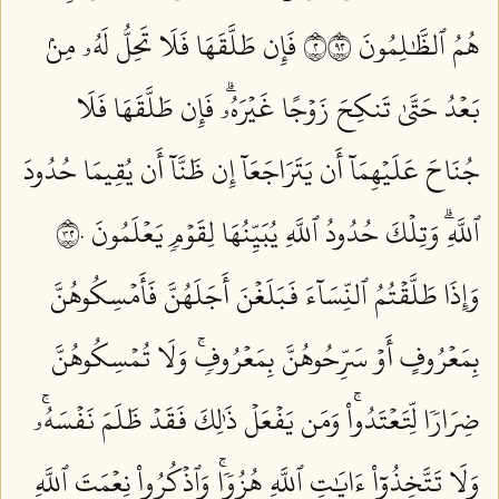
هُمُ ٱلظَّٰلِمُونَ ٢٢٩
فَإِن طَلَّقَهَا فَلَا تَحِلُّ لَهُۥ مِنۢ
بَعۡدُ حَتَّىٰ تَنكِحَ زَوۡجًا غَيۡرَهُۥۗ فَإِن طَلَّقَهَا فَلَا
جُنَاحَ عَلَيۡهِمَآ أَن يَتَرَاجَعَآ إِن ظَنَّآ أَن يُقِيمَا حُدُودَ
ٱللَّهِۗ وَتِلۡكَ حُدُودُ ٱللَّهِ يُبَيِّنُهَا لِقَوۡمٖ يَعۡلَمُونَ ٢٣٠
وَإِذَا طَلَّقۡتُمُ ٱلنِّسَآءَ فَبَلَغۡنَ أَجَلَهُنَّ فَأَمۡسِكُوهُنَّ
بِمَعۡرُوفٍ أَوۡ سَرِّحُوهُنَّ بِمَعۡرُوفٖۚ وَلَا تُمۡسِكُوهُنَّ
ضِرَارٗا لِّتَعۡتَدُواْۚ وَمَن يَفۡعَلۡ ذَٰلِكَ فَقَدۡ ظَلَمَ نَفۡسَهُۥۚ
وَلَا تَتَّخِذُوٓاْ ءَايَٰتِ ٱللَّهِ هُزُوٗاۚ وَٱذۡكُرُواْ نِعۡمَتَ ٱللَّهِ