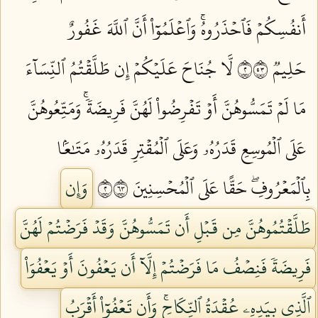
أَنفُسِكُمۡ فَٱحۡذَرُوهُۚ وَٱعۡلَمُوٓاْ أَنَّ ٱللَّهَ غَفُورٌ
حَلِيمٞ ٢٣٥
لَّا جُنَاحَ عَلَيۡكُمۡ إِن طَلَّقۡتُمُ ٱلنِّسَآءَ
مَا لَمۡ تَمَسُّوهُنَّ أَوۡ تَفۡرِضُواْ لَهُنَّ فَرِيضَةٗۚ وَمَتِّعُوهُنَّ
عَلَى ٱلۡمُوسِعِ قَدَرُهُۥ وَعَلَى ٱلۡمُقۡتِرِ قَدَرُهُۥ مَتَٰعَۢا
بِٱلۡمَعۡرُوفِۖ حَقًّا عَلَى ٱلۡمُحۡسِنِينَ ٢٣٦
وَإِن
طَلَّقۡتُمُوهُنَّ مِن قَبۡلِ أَن تَمَسُّوهُنَّ وَقَدۡ فَرَضۡتُمۡ لَهُنَّ
فَرِيضَةٗ فَنِصۡفُ مَا فَرَضۡتُمۡ إِلَّآ أَن يَعۡفُونَ أَوۡ يَعۡفُوَاْ
ٱلَّذِي بِيَدِهِۦ عُقۡدَةُ ٱلنِّكَاحِۚ وَأَن تَعۡفُوٓاْ أَقۡرَبُ