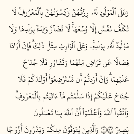
وَعَلَى ٱلۡمَوۡلُودِ لَهُۥ رِزۡقُهُنَّ وَكِسۡوَتُهُنَّ بِٱلۡمَعۡرُوفِۚ لَا
تُكَلَّفُ نَفۡسٌ إِلَّا وُسۡعَهَاۚ لَا تُضَآرَّ وَٰلِدَةُۢ بِوَلَدِهَا وَلَا
مَوۡلُودٞ لَّهُۥ بِوَلَدِهِۦۚ وَعَلَى ٱلۡوَارِثِ مِثۡلُ ذَٰلِكَۗ فَإِنۡ أَرَادَا
فِصَالًا عَن تَرَاضٖ مِّنۡهُمَا وَتَشَاوُرٖ فَلَا جُنَاحَ
عَلَيۡهِمَاۗ وَإِنۡ أَرَدتُّمۡ أَن تَسۡتَرۡضِعُوٓاْ أَوۡلَٰدَكُمۡ فَلَا
جُنَاحَ عَلَيۡكُمۡ إِذَا سَلَّمۡتُم مَّآ ءَاتَيۡتُم بِٱلۡمَعۡرُوفِۗ
وَٱتَّقُواْ ٱللَّهَ وَٱعۡلَمُوٓاْ أَنَّ ٱللَّهَ بِمَا تَعۡمَلُونَ
بَصِيرٞ ٢٣٣
وَٱلَّذِينَ يُتَوَفَّوۡنَ مِنكُمۡ وَيَذَرُونَ أَزۡوَٰجٗا