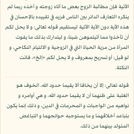
الآتية فإن مطالبة الزوج بعض ما آتاه زوجته و أخذه ربما لم
ينكره التعارف الدائر بين الناس فزيد في تقييده بالإحسان في
هذه الآية دون الآية الآتية ليستقيم قوله تعالى: و لا يحل لكم
أن تأخذوا مما آتيتموهن شيئا، و ليتدارك بذلك ما يفوت
المرأة من مزية الحياة التي في الزوجية و الالتيام النكاحي، و
لو قيل: أو تسريح بمعروف و لا يحل لكم «إلخ»، فاتت
النكتة.
قوله تعالى: إلا أن يخافا ألا يقيما حدود الله، الخوف هو
الغلبة على ظنهما أن لا يقيما حدود الله، و هي أوامره و
نواهيه من الواجبات و المحرمات في الدين، و ذلك إنما يكون
بتباعد أخلاقهما و ما يستوجبه حوائجهما و التباغض
المتولد بينهما من ذلك.