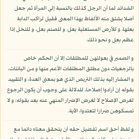
الشدائد لما أن الرجل كذلك بالنسبة إلى المرأة ثم جعل
أصلا يشتق منه الألفاظ بهذا المعنى فقيل لراكب الدابة
بعلها، و للأرض المستعلية بعل، و للصنم بعل، و للنخل إذا
عظم بعل و نحو ذلك.
و الضمير في بعولتهن للمطلقات إلا أن الحكم خاص
بالرجعيات دون مطلق المطلقات الأعم منها و من البائنات،
و المشار إليه بذلك التربص الذي هو بمعنى العدة، و التقييد
بقوله إن أرادوا إصلاحا، للدلالة على وجوب أن يكون الرجوع
لغرض الإصلاح لا لغرض الإضرار المنهي عنه بعد بقوله: و لا
تمسكوهن ضرارا لتعتدوا، الآية.
و لفظ أحق اسم تفضيل حقه أن يتحقق معناه دائما مع