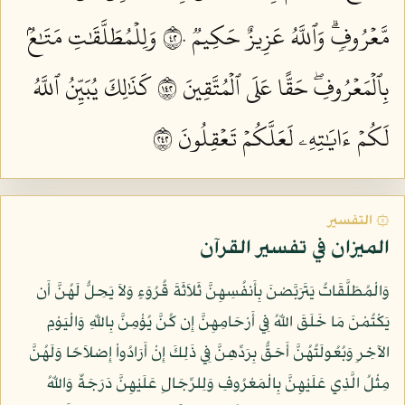
مَّعۡرُوفٖۗ وَٱللَّهُ عَزِيزٌ حَكِيمٞ ٢٤٠
وَلِلۡمُطَلَّقَٰتِ مَتَٰعُۢ
بِٱلۡمَعۡرُوفِۖ حَقًّا عَلَى ٱلۡمُتَّقِينَ ٢٤١
كَذَٰلِكَ يُبَيِّنُ ٱللَّهُ
لَكُمۡ ءَايَٰتِهِۦ لَعَلَّكُمۡ تَعۡقِلُونَ ٢٤٢
۞ التفسير
الميزان في تفسير القرآن
وَالْمُطَلَّقَاتُ يَتَرَبَّصْنَ بِأَنفُسِهِنَّ ثَلاَثَةَ قُرُوَءٍ وَلاَ يَحِلُّ لَهُنَّ أَن
يَكْتُمْنَ مَا خَلَقَ اللّهُ فِي أَرْحَامِهِنَّ إِن كُنَّ يُؤْمِنَّ بِاللّهِ وَالْيَوْمِ
الآخِرِ وَبُعُولَتُهُنَّ أَحَقُّ بِرَدِّهِنَّ فِي ذَلِكَ إِنْ أَرَادُواْ إِصْلاَحًا وَلَهُنَّ
مِثْلُ الَّذِي عَلَيْهِنَّ بِالْمَعْرُوفِ وَلِلرِّجَالِ عَلَيْهِنَّ دَرَجَةٌ وَاللّهُ