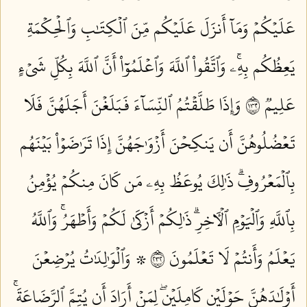
عَلَيۡكُمۡ وَمَآ أَنزَلَ عَلَيۡكُم مِّنَ ٱلۡكِتَٰبِ وَٱلۡحِكۡمَةِ
يَعِظُكُم بِهِۦۚ وَٱتَّقُواْ ٱللَّهَ وَٱعۡلَمُوٓاْ أَنَّ ٱللَّهَ بِكُلِّ شَيۡءٍ
عَلِيمٞ ٢٣١
وَإِذَا طَلَّقۡتُمُ ٱلنِّسَآءَ فَبَلَغۡنَ أَجَلَهُنَّ فَلَا
تَعۡضُلُوهُنَّ أَن يَنكِحۡنَ أَزۡوَٰجَهُنَّ إِذَا تَرَٰضَوۡاْ بَيۡنَهُم
بِٱلۡمَعۡرُوفِۗ ذَٰلِكَ يُوعَظُ بِهِۦ مَن كَانَ مِنكُمۡ يُؤۡمِنُ
بِٱللَّهِ وَٱلۡيَوۡمِ ٱلۡأٓخِرِۗ ذَٰلِكُمۡ أَزۡكَىٰ لَكُمۡ وَأَطۡهَرُۚ وَٱللَّهُ
يَعۡلَمُ وَأَنتُمۡ لَا تَعۡلَمُونَ ٢٣٢
۞ وَٱلۡوَٰلِدَٰتُ يُرۡضِعۡنَ
أَوۡلَٰدَهُنَّ حَوۡلَيۡنِ كَامِلَيۡنِۖ لِمَنۡ أَرَادَ أَن يُتِمَّ ٱلرَّضَاعَةَۚ