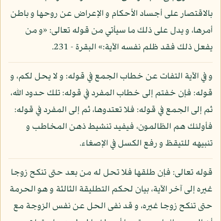
بالاقتصار على أجساد الأحكام و الإعراض عن روحها و باطن
أمرها، و يدل على ذلك ما سيأتي من قوله تعالى: «و من
يفعل ذلك فقد ظلم نفسه الآية:» البقرة - 231.
و في الآية التفات عن خطاب الجمع في قوله: و لا يحل لكم، و
قوله: فإن خفتم إلى خطاب المفرد في قوله: تلك حدود الله،
ثم إلى الجمع في قوله: فلا تعتدوها، ثم إلى المفرد في قوله:
فأولئك هم الظالمون، فيفيد تنشيط ذهن المخاطب و
تنبيهه للتيقظ و رفع الكسل في الإصغاء.
قوله تعالى: فإن طلقها فلا تحل له من بعد حتى تنكح زوجا
غيره إلى آخر الآية، بيان لحكم التطليقة الثالثة و هو الحرمة
حتى تنكح زوجا غيره، و قد نفى الحل عن نفس الزوجة مع