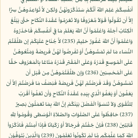
أَنفُسِكُمْ عَلِمَ اللّهُ أَنَّكُمْ سَتَذْكُرُونَهُنَّ وَلَكِن لاَّ تُوَاعِدُوهُنَّ سِرًّا
إِلاَّ أَن تَقُولُواْ قَوْلاً مَّعْرُوفًا وَلاَ تَعْزِمُواْ عُقْدَةَ النِّكَاحِ حَتَّىَ يَبْلُغَ
الْكِتَابُ أَجَلَهُ وَاعْلَمُواْ أَنَّ اللّهَ يَعْلَمُ مَا فِي أَنفُسِكُمْ فَاحْذَرُوهُ
وَاعْلَمُواْ أَنَّ اللّهَ غَفُورٌ حَلِيمٌ (235) لاَّ جُنَاحَ عَلَيْكُمْ إِن طَلَّقْتُمُ
النِّسَاء مَا لَمْ تَمَسُّوهُنُّ أَوْ تَفْرِضُواْ لَهُنَّ فَرِيضَةً وَمَتِّعُوهُنَّ
عَلَى الْمُوسِعِ قَدَرُهُ وَعَلَى الْمُقْتِرِ قَدْرُهُ مَتَاعًا بِالْمَعْرُوفِ حَقًّا
عَلَى الْمُحْسِنِينَ (236) وَإِن طَلَّقْتُمُوهُنَّ مِن قَبْلِ أَن
تَمَسُّوهُنَّ وَقَدْ فَرَضْتُمْ لَهُنَّ فَرِيضَةً فَنِصْفُ مَا فَرَضْتُمْ إَلاَّ أَن
يَعْفُونَ أَوْ يَعْفُوَ الَّذِي بِيَدِهِ عُقْدَةُ النِّكَاحِ وَأَن تَعْفُواْ أَقْرَبُ
لِلتَّقْوَى وَلاَ تَنسَوُاْ الْفَضْلَ بَيْنَكُمْ إِنَّ اللّهَ بِمَا تَعْمَلُونَ بَصِيرٌ
(237) حَافِظُواْ عَلَى الصَّلَوَاتِ والصَّلاَةِ الْوُسْطَى وَقُومُواْ لِلّهِ
قَانِتِينَ (238) فَإنْ خِفْتُمْ فَرِجَالاً أَوْ رُكْبَانًا فَإِذَا أَمِنتُمْ فَاذْكُرُواْ
اللّهَ كَمَا عَلَّمَكُم مَّا لَمْ تَكُونُواْ تَعْلَمُونَ (239) وَالَّذِينَ يُتَوَفَّوْنَ