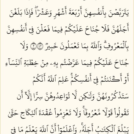
يَتَرَبَّصۡنَ بِأَنفُسِهِنَّ أَرۡبَعَةَ أَشۡهُرٖ وَعَشۡرٗاۖ فَإِذَا بَلَغۡنَ
أَجَلَهُنَّ فَلَا جُنَاحَ عَلَيۡكُمۡ فِيمَا فَعَلۡنَ فِيٓ أَنفُسِهِنَّ
بِٱلۡمَعۡرُوفِۗ وَٱللَّهُ بِمَا تَعۡمَلُونَ خَبِيرٞ ٢٣٤
وَلَا
جُنَاحَ عَلَيۡكُمۡ فِيمَا عَرَّضۡتُم بِهِۦ مِنۡ خِطۡبَةِ ٱلنِّسَآءِ
أَوۡ أَكۡنَنتُمۡ فِيٓ أَنفُسِكُمۡۚ عَلِمَ ٱللَّهُ أَنَّكُمۡ
سَتَذۡكُرُونَهُنَّ وَلَٰكِن لَّا تُوَاعِدُوهُنَّ سِرًّا إِلَّآ أَن
تَقُولُواْ قَوۡلٗا مَّعۡرُوفٗاۚ وَلَا تَعۡزِمُواْ عُقۡدَةَ ٱلنِّكَاحِ حَتَّىٰ
يَبۡلُغَ ٱلۡكِتَٰبُ أَجَلَهُۥۚ وَٱعۡلَمُوٓاْ أَنَّ ٱللَّهَ يَعۡلَمُ مَا فِيٓ