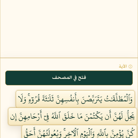
۞ الآية
فتح في المصحف
وَٱلۡمُطَلَّقَٰتُ يَتَرَبَّصۡنَ بِأَنفُسِهِنَّ ثَلَٰثَةَ قُرُوٓءٖۚ وَلَا
يَحِلُّ لَهُنَّ أَن يَكۡتُمۡنَ مَا خَلَقَ ٱللَّهُ فِيٓ أَرۡحَامِهِنَّ إِن
كُنَّ يُؤۡمِنَّ بِٱللَّهِ وَٱلۡيَوۡمِ ٱلۡأٓخِرِۚ وَبُعُولَتُهُنَّ أَحَقُّ