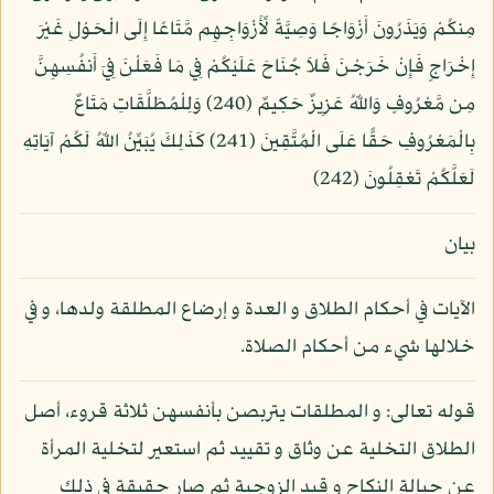
مِنكُمْ وَيَذَرُونَ أَزْوَاجًا وَصِيَّةً لِّأَزْوَاجِهِم مَّتَاعًا إِلَى الْحَوْلِ غَيْرَ
إِخْرَاجٍ فَإِنْ خَرَجْنَ فَلاَ جُنَاحَ عَلَيْكُمْ فِي مَا فَعَلْنَ فِيَ أَنفُسِهِنَّ
مِن مَّعْرُوفٍ وَاللّهُ عَزِيزٌ حَكِيمٌ (240) وَلِلْمُطَلَّقَاتِ مَتَاعٌ
بِالْمَعْرُوفِ حَقًّا عَلَى الْمُتَّقِينَ (241) كَذَلِكَ يُبَيِّنُ اللّهُ لَكُمْ آيَاتِهِ
لَعَلَّكُمْ تَعْقِلُونَ (242)
بيان
الآيات في أحكام الطلاق و العدة و إرضاع المطلقة ولدها، و في
خلالها شيء من أحكام الصلاة.
قوله تعالى: و المطلقات يتربصن بأنفسهن ثلاثة قروء، أصل
الطلاق التخلية عن وثاق و تقييد ثم استعير لتخلية المرأة
عن حبالة النكاح و قيد الزوجية ثم صار حقيقة في ذلك