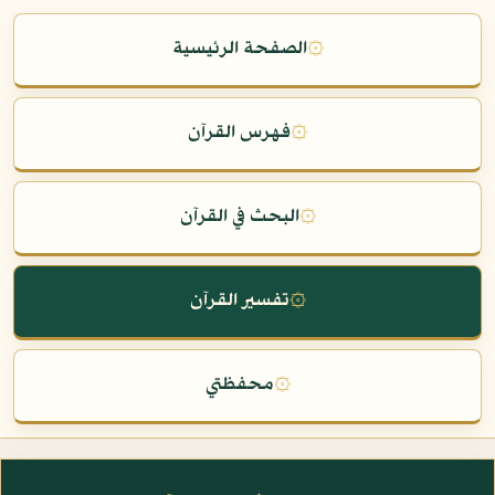
۞
الصفحة الرئيسية
۞
فهرس القرآن
۞
البحث في القرآن
۞
تفسير القرآن
۞
محفظتي