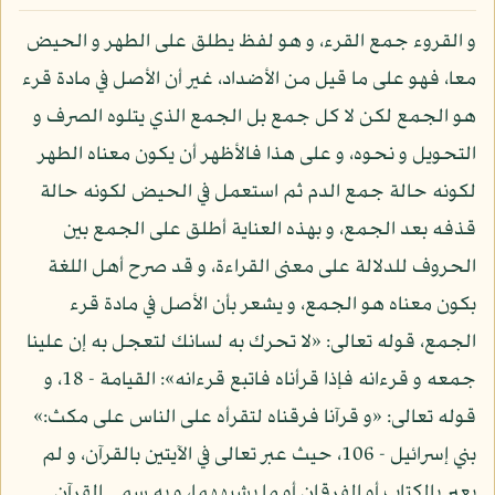
و القروء جمع القرء، و هو لفظ يطلق على الطهر و الحيض
معا، فهو على ما قيل من الأضداد، غير أن الأصل في مادة قرء
هو الجمع لكن لا كل جمع بل الجمع الذي يتلوه الصرف و
التحويل و نحوه، و على هذا فالأظهر أن يكون معناه الطهر
لكونه حالة جمع الدم ثم استعمل في الحيض لكونه حالة
قذفه بعد الجمع، و بهذه العناية أطلق على الجمع بين
الحروف للدلالة على معنى القراءة، و قد صرح أهل اللغة
بكون معناه هو الجمع، و يشعر بأن الأصل في مادة قرء
الجمع، قوله تعالى: «لا تحرك به لسانك لتعجل به إن علينا
جمعه و قرءانه فإذا قرأناه فاتبع قرءانه»: القيامة - 18، و
قوله تعالى: «و قرآنا فرقناه لتقرأه على الناس على مكث:»
بني إسرائيل - 106، حيث عبر تعالى في الآيتين بالقرآن، و لم
يعبر بالكتاب أو الفرقان أو ما يشبههما، و به سمي القرآن