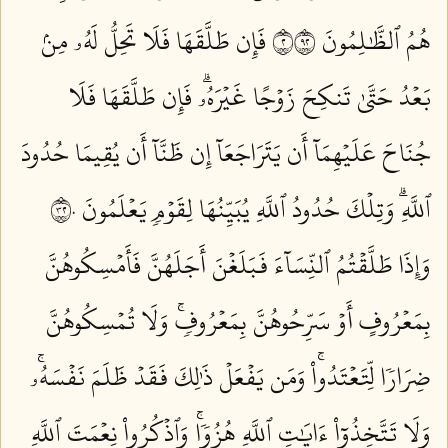
هُمُ ٱلظَّٰلِمُونَ ٢٢٩
فَإِن طَلَّقَهَا فَلَا تَحِلُّ لَهُۥ مِنۢ
بَعۡدُ حَتَّىٰ تَنكِحَ زَوۡجًا غَيۡرَهُۥۗ فَإِن طَلَّقَهَا فَلَا
جُنَاحَ عَلَيۡهِمَآ أَن يَتَرَاجَعَآ إِن ظَنَّآ أَن يُقِيمَا حُدُودَ
ٱللَّهِۗ وَتِلۡكَ حُدُودُ ٱللَّهِ يُبَيِّنُهَا لِقَوۡمٖ يَعۡلَمُونَ ٢٣٠
وَإِذَا طَلَّقۡتُمُ ٱلنِّسَآءَ فَبَلَغۡنَ أَجَلَهُنَّ فَأَمۡسِكُوهُنَّ
بِمَعۡرُوفٍ أَوۡ سَرِّحُوهُنَّ بِمَعۡرُوفٖۚ وَلَا تُمۡسِكُوهُنَّ
ضِرَارٗا لِّتَعۡتَدُواْۚ وَمَن يَفۡعَلۡ ذَٰلِكَ فَقَدۡ ظَلَمَ نَفۡسَهُۥۚ
وَلَا تَتَّخِذُوٓاْ ءَايَٰتِ ٱللَّهِ هُزُوٗاۚ وَٱذۡكُرُواْ نِعۡمَتَ ٱللَّهِ