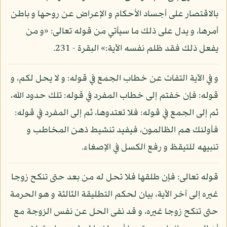
بالاقتصار على أجساد الأحكام و الإعراض عن روحها و باطن
أمرها، و يدل على ذلك ما سيأتي من قوله تعالى: «و من
يفعل ذلك فقد ظلم نفسه الآية:» البقرة - 231.
و في الآية التفات عن خطاب الجمع في قوله: و لا يحل لكم، و
قوله: فإن خفتم إلى خطاب المفرد في قوله: تلك حدود الله،
ثم إلى الجمع في قوله: فلا تعتدوها، ثم إلى المفرد في قوله:
فأولئك هم الظالمون، فيفيد تنشيط ذهن المخاطب و
تنبيهه للتيقظ و رفع الكسل في الإصغاء.
قوله تعالى: فإن طلقها فلا تحل له من بعد حتى تنكح زوجا
غيره إلى آخر الآية، بيان لحكم التطليقة الثالثة و هو الحرمة
حتى تنكح زوجا غيره، و قد نفى الحل عن نفس الزوجة مع