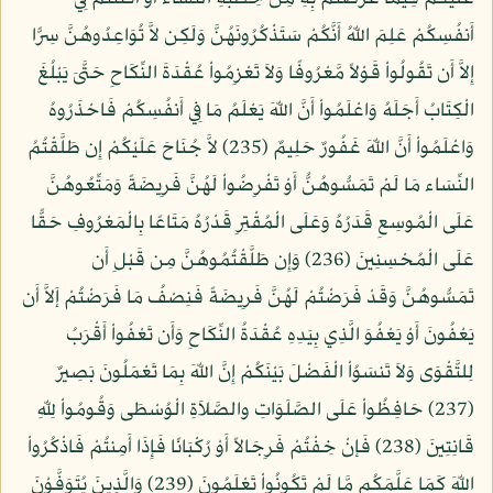
أَنفُسِكُمْ عَلِمَ اللّهُ أَنَّكُمْ سَتَذْكُرُونَهُنَّ وَلَكِن لاَّ تُوَاعِدُوهُنَّ سِرًّا
إِلاَّ أَن تَقُولُواْ قَوْلاً مَّعْرُوفًا وَلاَ تَعْزِمُواْ عُقْدَةَ النِّكَاحِ حَتَّىَ يَبْلُغَ
الْكِتَابُ أَجَلَهُ وَاعْلَمُواْ أَنَّ اللّهَ يَعْلَمُ مَا فِي أَنفُسِكُمْ فَاحْذَرُوهُ
وَاعْلَمُواْ أَنَّ اللّهَ غَفُورٌ حَلِيمٌ (235) لاَّ جُنَاحَ عَلَيْكُمْ إِن طَلَّقْتُمُ
النِّسَاء مَا لَمْ تَمَسُّوهُنُّ أَوْ تَفْرِضُواْ لَهُنَّ فَرِيضَةً وَمَتِّعُوهُنَّ
عَلَى الْمُوسِعِ قَدَرُهُ وَعَلَى الْمُقْتِرِ قَدْرُهُ مَتَاعًا بِالْمَعْرُوفِ حَقًّا
عَلَى الْمُحْسِنِينَ (236) وَإِن طَلَّقْتُمُوهُنَّ مِن قَبْلِ أَن
تَمَسُّوهُنَّ وَقَدْ فَرَضْتُمْ لَهُنَّ فَرِيضَةً فَنِصْفُ مَا فَرَضْتُمْ إَلاَّ أَن
يَعْفُونَ أَوْ يَعْفُوَ الَّذِي بِيَدِهِ عُقْدَةُ النِّكَاحِ وَأَن تَعْفُواْ أَقْرَبُ
لِلتَّقْوَى وَلاَ تَنسَوُاْ الْفَضْلَ بَيْنَكُمْ إِنَّ اللّهَ بِمَا تَعْمَلُونَ بَصِيرٌ
(237) حَافِظُواْ عَلَى الصَّلَوَاتِ والصَّلاَةِ الْوُسْطَى وَقُومُواْ لِلّهِ
قَانِتِينَ (238) فَإنْ خِفْتُمْ فَرِجَالاً أَوْ رُكْبَانًا فَإِذَا أَمِنتُمْ فَاذْكُرُواْ
اللّهَ كَمَا عَلَّمَكُم مَّا لَمْ تَكُونُواْ تَعْلَمُونَ (239) وَالَّذِينَ يُتَوَفَّوْنَ