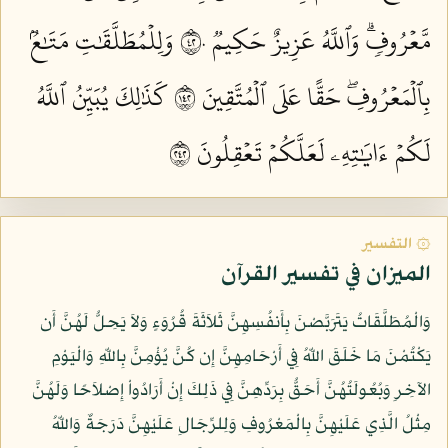
مَّعۡرُوفٖۗ وَٱللَّهُ عَزِيزٌ حَكِيمٞ ٢٤٠
وَلِلۡمُطَلَّقَٰتِ مَتَٰعُۢ
بِٱلۡمَعۡرُوفِۖ حَقًّا عَلَى ٱلۡمُتَّقِينَ ٢٤١
كَذَٰلِكَ يُبَيِّنُ ٱللَّهُ
لَكُمۡ ءَايَٰتِهِۦ لَعَلَّكُمۡ تَعۡقِلُونَ ٢٤٢
۞ التفسير
الميزان في تفسير القرآن
وَالْمُطَلَّقَاتُ يَتَرَبَّصْنَ بِأَنفُسِهِنَّ ثَلاَثَةَ قُرُوَءٍ وَلاَ يَحِلُّ لَهُنَّ أَن
يَكْتُمْنَ مَا خَلَقَ اللّهُ فِي أَرْحَامِهِنَّ إِن كُنَّ يُؤْمِنَّ بِاللّهِ وَالْيَوْمِ
الآخِرِ وَبُعُولَتُهُنَّ أَحَقُّ بِرَدِّهِنَّ فِي ذَلِكَ إِنْ أَرَادُواْ إِصْلاَحًا وَلَهُنَّ
مِثْلُ الَّذِي عَلَيْهِنَّ بِالْمَعْرُوفِ وَلِلرِّجَالِ عَلَيْهِنَّ دَرَجَةٌ وَاللّهُ