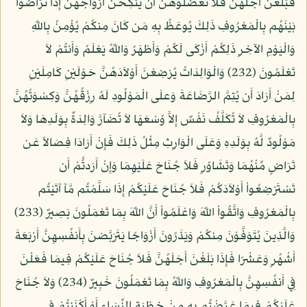
فَبَلَغْنَ أَجَلَهُنَّ فَلاَ تَعْضُلُوهُنَّ أَن يَنكِحْنَ أَزْوَاجَهُنَّ إِذَا تَرَاضَوْاْ
بَيْنَهُم بِالْمَعْرُوفِ ذَلِكَ يُوعَظُ بِهِ مَن كَانَ مِنكُمْ يُؤْمِنُ بِاللّهِ
وَالْيَوْمِ الآخِرِ ذَلِكُمْ أَزْكَى لَكُمْ وَأَطْهَرُ وَاللّهُ يَعْلَمُ وَأَنتُمْ لاَ
تَعْلَمُونَ (232) وَالْوَالِدَاتُ يُرْضِعْنَ أَوْلاَدَهُنَّ حَوْلَيْنِ كَامِلَيْنِ
لِمَنْ أَرَادَ أَن يُتِمَّ الرَّضَاعَةَ وَعلَى الْمَوْلُودِ لَهُ رِزْقُهُنَّ وَكِسْوَتُهُنَّ
بِالْمَعْرُوفِ لاَ تُكَلَّفُ نَفْسٌ إِلاَّ وُسْعَهَا لاَ تُضَآرَّ وَالِدَةٌ بِوَلَدِهَا وَلاَ
مَوْلُودٌ لَّهُ بِوَلَدِهِ وَعَلَى الْوَارِثِ مِثْلُ ذَلِكَ فَإِنْ أَرَادَا فِصَالاً عَن
تَرَاضٍ مِّنْهُمَا وَتَشَاوُرٍ فَلاَ جُنَاحَ عَلَيْهِمَا وَإِنْ أَرَدتُّمْ أَن
تَسْتَرْضِعُواْ أَوْلاَدَكُمْ فَلاَ جُنَاحَ عَلَيْكُمْ إِذَا سَلَّمْتُم مَّآ آتَيْتُم
بِالْمَعْرُوفِ وَاتَّقُواْ اللّهَ وَاعْلَمُواْ أَنَّ اللّهَ بِمَا تَعْمَلُونَ بَصِيرٌ (233)
وَالَّذِينَ يُتَوَفَّوْنَ مِنكُمْ وَيَذَرُونَ أَزْوَاجًا يَتَرَبَّصْنَ بِأَنفُسِهِنَّ أَرْبَعَةَ
أَشْهُرٍ وَعَشْرًا فَإِذَا بَلَغْنَ أَجَلَهُنَّ فَلاَ جُنَاحَ عَلَيْكُمْ فِيمَا فَعَلْنَ
فِي أَنفُسِهِنَّ بِالْمَعْرُوفِ وَاللّهُ بِمَا تَعْمَلُونَ خَبِيرٌ (234) وَلاَ جُنَاحَ
عَلَيْكُمْ فِيمَا عَرَّضْتُم بِهِ مِنْ خِطْبَةِ النِّسَاء أَوْ أَكْنَنتُمْ فِي