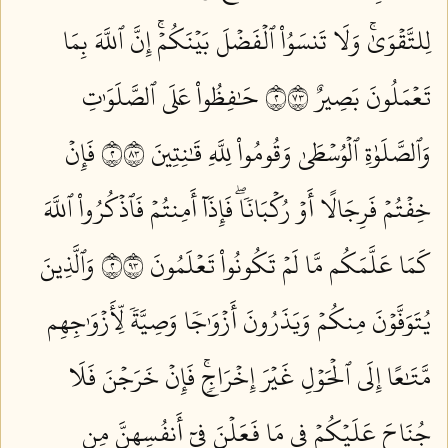
لِلتَّقۡوَىٰۚ وَلَا تَنسَوُاْ ٱلۡفَضۡلَ بَيۡنَكُمۡۚ إِنَّ ٱللَّهَ بِمَا
تَعۡمَلُونَ بَصِيرٌ ٢٣٧
حَٰفِظُواْ عَلَى ٱلصَّلَوَٰتِ
وَٱلصَّلَوٰةِ ٱلۡوُسۡطَىٰ وَقُومُواْ لِلَّهِ قَٰنِتِينَ ٢٣٨
فَإِنۡ
خِفۡتُمۡ فَرِجَالًا أَوۡ رُكۡبَانٗاۖ فَإِذَآ أَمِنتُمۡ فَٱذۡكُرُواْ ٱللَّهَ
كَمَا عَلَّمَكُم مَّا لَمۡ تَكُونُواْ تَعۡلَمُونَ ٢٣٩
وَٱلَّذِينَ
يُتَوَفَّوۡنَ مِنكُمۡ وَيَذَرُونَ أَزۡوَٰجٗا وَصِيَّةٗ لِّأَزۡوَٰجِهِم
مَّتَٰعًا إِلَى ٱلۡحَوۡلِ غَيۡرَ إِخۡرَاجٖۚ فَإِنۡ خَرَجۡنَ فَلَا
جُنَاحَ عَلَيۡكُمۡ فِي مَا فَعَلۡنَ فِيٓ أَنفُسِهِنَّ مِن