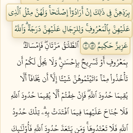
بِرَدِّهِنَّ فِي ذَٰلِكَ إِنۡ أَرَادُوٓاْ إِصۡلَٰحٗاۚ وَلَهُنَّ مِثۡلُ ٱلَّذِي
عَلَيۡهِنَّ بِٱلۡمَعۡرُوفِۚ وَلِلرِّجَالِ عَلَيۡهِنَّ دَرَجَةٞۗ وَٱللَّهُ
عَزِيزٌ حَكِيمٌ ٢٢٨
ٱلطَّلَٰقُ مَرَّتَانِۖ فَإِمۡسَاكُۢ
بِمَعۡرُوفٍ أَوۡ تَسۡرِيحُۢ بِإِحۡسَٰنٖۗ وَلَا يَحِلُّ لَكُمۡ أَن
تَأۡخُذُواْ مِمَّآ ءَاتَيۡتُمُوهُنَّ شَيۡـًٔا إِلَّآ أَن يَخَافَآ أَلَّا
يُقِيمَا حُدُودَ ٱللَّهِۖ فَإِنۡ خِفۡتُمۡ أَلَّا يُقِيمَا حُدُودَ ٱللَّهِ
فَلَا جُنَاحَ عَلَيۡهِمَا فِيمَا ٱفۡتَدَتۡ بِهِۦۗ تِلۡكَ حُدُودُ
ٱللَّهِ فَلَا تَعۡتَدُوهَاۚ وَمَن يَتَعَدَّ حُدُودَ ٱللَّهِ فَأُوْلَٰٓئِكَ