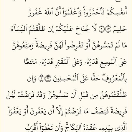
أَنفُسِكُمۡ فَٱحۡذَرُوهُۚ وَٱعۡلَمُوٓاْ أَنَّ ٱللَّهَ غَفُورٌ
حَلِيمٞ ٢٣٥
لَّا جُنَاحَ عَلَيۡكُمۡ إِن طَلَّقۡتُمُ ٱلنِّسَآءَ
مَا لَمۡ تَمَسُّوهُنَّ أَوۡ تَفۡرِضُواْ لَهُنَّ فَرِيضَةٗۚ وَمَتِّعُوهُنَّ
عَلَى ٱلۡمُوسِعِ قَدَرُهُۥ وَعَلَى ٱلۡمُقۡتِرِ قَدَرُهُۥ مَتَٰعَۢا
بِٱلۡمَعۡرُوفِۖ حَقًّا عَلَى ٱلۡمُحۡسِنِينَ ٢٣٦
وَإِن
طَلَّقۡتُمُوهُنَّ مِن قَبۡلِ أَن تَمَسُّوهُنَّ وَقَدۡ فَرَضۡتُمۡ لَهُنَّ
فَرِيضَةٗ فَنِصۡفُ مَا فَرَضۡتُمۡ إِلَّآ أَن يَعۡفُونَ أَوۡ يَعۡفُوَاْ
ٱلَّذِي بِيَدِهِۦ عُقۡدَةُ ٱلنِّكَاحِۚ وَأَن تَعۡفُوٓاْ أَقۡرَبُ