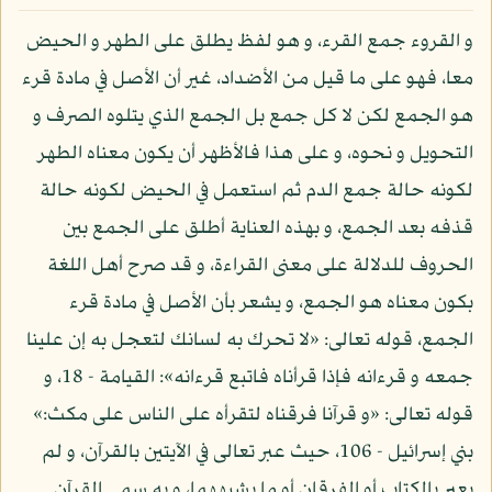
و القروء جمع القرء، و هو لفظ يطلق على الطهر و الحيض
معا، فهو على ما قيل من الأضداد، غير أن الأصل في مادة قرء
هو الجمع لكن لا كل جمع بل الجمع الذي يتلوه الصرف و
التحويل و نحوه، و على هذا فالأظهر أن يكون معناه الطهر
لكونه حالة جمع الدم ثم استعمل في الحيض لكونه حالة
قذفه بعد الجمع، و بهذه العناية أطلق على الجمع بين
الحروف للدلالة على معنى القراءة، و قد صرح أهل اللغة
بكون معناه هو الجمع، و يشعر بأن الأصل في مادة قرء
الجمع، قوله تعالى: «لا تحرك به لسانك لتعجل به إن علينا
جمعه و قرءانه فإذا قرأناه فاتبع قرءانه»: القيامة - 18، و
قوله تعالى: «و قرآنا فرقناه لتقرأه على الناس على مكث:»
بني إسرائيل - 106، حيث عبر تعالى في الآيتين بالقرآن، و لم
يعبر بالكتاب أو الفرقان أو ما يشبههما، و به سمي القرآن