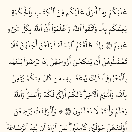
عَلَيۡكُمۡ وَمَآ أَنزَلَ عَلَيۡكُم مِّنَ ٱلۡكِتَٰبِ وَٱلۡحِكۡمَةِ
يَعِظُكُم بِهِۦۚ وَٱتَّقُواْ ٱللَّهَ وَٱعۡلَمُوٓاْ أَنَّ ٱللَّهَ بِكُلِّ شَيۡءٍ
عَلِيمٞ ٢٣١
وَإِذَا طَلَّقۡتُمُ ٱلنِّسَآءَ فَبَلَغۡنَ أَجَلَهُنَّ فَلَا
تَعۡضُلُوهُنَّ أَن يَنكِحۡنَ أَزۡوَٰجَهُنَّ إِذَا تَرَٰضَوۡاْ بَيۡنَهُم
بِٱلۡمَعۡرُوفِۗ ذَٰلِكَ يُوعَظُ بِهِۦ مَن كَانَ مِنكُمۡ يُؤۡمِنُ
بِٱللَّهِ وَٱلۡيَوۡمِ ٱلۡأٓخِرِۗ ذَٰلِكُمۡ أَزۡكَىٰ لَكُمۡ وَأَطۡهَرُۚ وَٱللَّهُ
يَعۡلَمُ وَأَنتُمۡ لَا تَعۡلَمُونَ ٢٣٢
۞ وَٱلۡوَٰلِدَٰتُ يُرۡضِعۡنَ
أَوۡلَٰدَهُنَّ حَوۡلَيۡنِ كَامِلَيۡنِۖ لِمَنۡ أَرَادَ أَن يُتِمَّ ٱلرَّضَاعَةَۚ