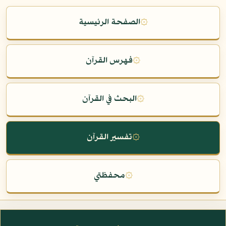
۞
الصفحة الرئيسية
۞
فهرس القرآن
۞
البحث في القرآن
۞
تفسير القرآن
۞
محفظتي