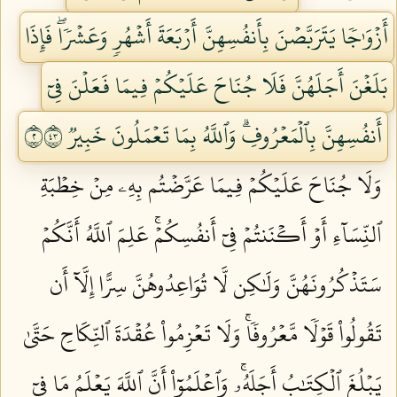
أَزۡوَٰجٗا يَتَرَبَّصۡنَ بِأَنفُسِهِنَّ أَرۡبَعَةَ أَشۡهُرٖ وَعَشۡرٗاۖ فَإِذَا
بَلَغۡنَ أَجَلَهُنَّ فَلَا جُنَاحَ عَلَيۡكُمۡ فِيمَا فَعَلۡنَ فِيٓ
أَنفُسِهِنَّ بِٱلۡمَعۡرُوفِۗ وَٱللَّهُ بِمَا تَعۡمَلُونَ خَبِيرٞ ٢٣٤
وَلَا جُنَاحَ عَلَيۡكُمۡ فِيمَا عَرَّضۡتُم بِهِۦ مِنۡ خِطۡبَةِ
ٱلنِّسَآءِ أَوۡ أَكۡنَنتُمۡ فِيٓ أَنفُسِكُمۡۚ عَلِمَ ٱللَّهُ أَنَّكُمۡ
سَتَذۡكُرُونَهُنَّ وَلَٰكِن لَّا تُوَاعِدُوهُنَّ سِرًّا إِلَّآ أَن
تَقُولُواْ قَوۡلٗا مَّعۡرُوفٗاۚ وَلَا تَعۡزِمُواْ عُقۡدَةَ ٱلنِّكَاحِ حَتَّىٰ
يَبۡلُغَ ٱلۡكِتَٰبُ أَجَلَهُۥۚ وَٱعۡلَمُوٓاْ أَنَّ ٱللَّهَ يَعۡلَمُ مَا فِيٓ