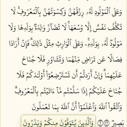
وَعَلَى ٱلۡمَوۡلُودِ لَهُۥ رِزۡقُهُنَّ وَكِسۡوَتُهُنَّ بِٱلۡمَعۡرُوفِۚ لَا
تُكَلَّفُ نَفۡسٌ إِلَّا وُسۡعَهَاۚ لَا تُضَآرَّ وَٰلِدَةُۢ بِوَلَدِهَا وَلَا
مَوۡلُودٞ لَّهُۥ بِوَلَدِهِۦۚ وَعَلَى ٱلۡوَارِثِ مِثۡلُ ذَٰلِكَۗ فَإِنۡ أَرَادَا
فِصَالًا عَن تَرَاضٖ مِّنۡهُمَا وَتَشَاوُرٖ فَلَا جُنَاحَ
عَلَيۡهِمَاۗ وَإِنۡ أَرَدتُّمۡ أَن تَسۡتَرۡضِعُوٓاْ أَوۡلَٰدَكُمۡ فَلَا
جُنَاحَ عَلَيۡكُمۡ إِذَا سَلَّمۡتُم مَّآ ءَاتَيۡتُم بِٱلۡمَعۡرُوفِۗ
وَٱتَّقُواْ ٱللَّهَ وَٱعۡلَمُوٓاْ أَنَّ ٱللَّهَ بِمَا تَعۡمَلُونَ
بَصِيرٞ ٢٣٣
وَٱلَّذِينَ يُتَوَفَّوۡنَ مِنكُمۡ وَيَذَرُونَ