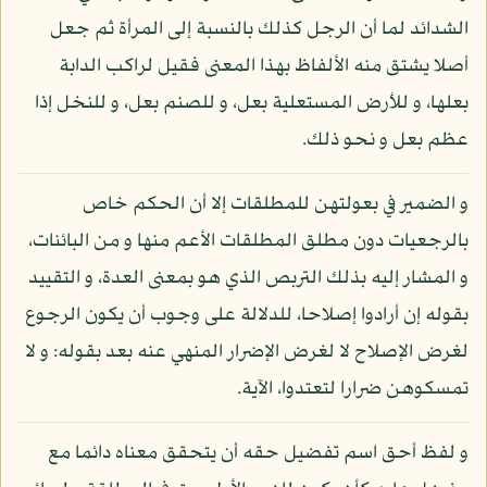
الشدائد لما أن الرجل كذلك بالنسبة إلى المرأة ثم جعل
أصلا يشتق منه الألفاظ بهذا المعنى فقيل لراكب الدابة
بعلها، و للأرض المستعلية بعل، و للصنم بعل، و للنخل إذا
عظم بعل و نحو ذلك.
و الضمير في بعولتهن للمطلقات إلا أن الحكم خاص
بالرجعيات دون مطلق المطلقات الأعم منها و من البائنات،
و المشار إليه بذلك التربص الذي هو بمعنى العدة، و التقييد
بقوله إن أرادوا إصلاحا، للدلالة على وجوب أن يكون الرجوع
لغرض الإصلاح لا لغرض الإضرار المنهي عنه بعد بقوله: و لا
تمسكوهن ضرارا لتعتدوا، الآية.
و لفظ أحق اسم تفضيل حقه أن يتحقق معناه دائما مع