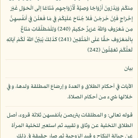
مِنكُمْ وَيَذَرُونَ أَزْوَاجًا وَصِيَّةً لِّأَزْوَاجِهِم مَّتَاعًا إِلَى الْحَوْلِ غَيْرَ
إِخْرَاجٍ فَإِنْ خَرَجْنَ فَلاَ جُنَاحَ عَلَيْكُمْ فِي مَا فَعَلْنَ فِيَ أَنفُسِهِنَّ
مِن مَّعْرُوفٍ وَاللّهُ عَزِيزٌ حَكِيمٌ (240) وَلِلْمُطَلَّقَاتِ مَتَاعٌ
بِالْمَعْرُوفِ حَقًّا عَلَى الْمُتَّقِينَ (241) كَذَلِكَ يُبَيِّنُ اللّهُ لَكُمْ آيَاتِهِ
لَعَلَّكُمْ تَعْقِلُونَ (242)
بيان
الآيات في أحكام الطلاق و العدة و إرضاع المطلقة ولدها، و في
خلالها شيء من أحكام الصلاة.
قوله تعالى: و المطلقات يتربصن بأنفسهن ثلاثة قروء، أصل
الطلاق التخلية عن وثاق و تقييد ثم استعير لتخلية المرأة
عن حبالة النكاح و قيد الزوجية ثم صار حقيقة في ذلك