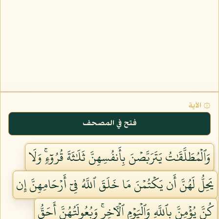
۞ الآية
فتح في المصحف
وَٱلۡمُطَلَّقَٰتُ يَتَرَبَّصۡنَ بِأَنفُسِهِنَّ ثَلَٰثَةَ قُرُوٓءٖۚ وَلَا
يَحِلُّ لَهُنَّ أَن يَكۡتُمۡنَ مَا خَلَقَ ٱللَّهُ فِيٓ أَرۡحَامِهِنَّ إِن
كُنَّ يُؤۡمِنَّ بِٱللَّهِ وَٱلۡيَوۡمِ ٱلۡأٓخِرِۚ وَبُعُولَتُهُنَّ أَحَقُّ