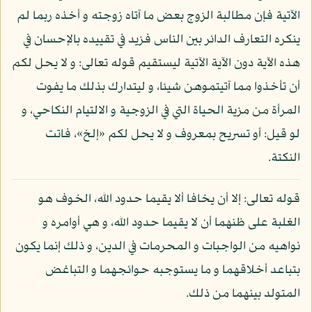
الآتية فإن مطالبة الزوج بعض ما آتاه زوجته و أخذه ربما لم
ينكره التعارف الدائر بين الناس فزيد في تقييده بالإحسان في
هذه الآية دون الآية الآتية ليستقيم قوله تعالى: و لا يحل لكم
أن تأخذوا مما آتيتموهن شيئا، و ليتدارك بذلك ما يفوت
المرأة من مزية الحياة التي في الزوجية و الالتيام النكاحي، و
لو قيل: أو تسريح بمعروف و لا يحل لكم «إلخ»، فاتت
النكتة.
قوله تعالى: إلا أن يخافا ألا يقيما حدود الله، الخوف هو
الغلبة على ظنهما أن لا يقيما حدود الله، و هي أوامره و
نواهيه من الواجبات و المحرمات في الدين، و ذلك إنما يكون
بتباعد أخلاقهما و ما يستوجبه حوائجهما و التباغض
المتولد بينهما من ذلك.