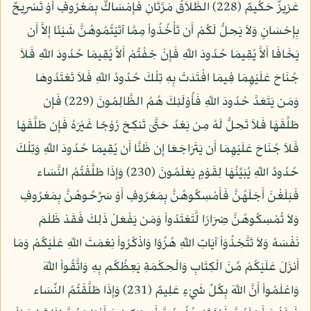
عَزِيزٌ حَكُيمٌ (228) الطَّلاَقُ مَرَّتَانِ فَإِمْسَاكٌ بِمَعْرُوفٍ أَوْ تَسْرِيحٌ
بِإِحْسَانٍ وَلاَ يَحِلُّ لَكُمْ أَن تَأْخُذُواْ مِمَّا آتَيْتُمُوهُنَّ شَيْئًا إِلاَّ أَن
يَخَافَا أَلاَّ يُقِيمَا حُدُودَ اللّهِ فَإِنْ خِفْتُمْ أَلاَّ يُقِيمَا حُدُودَ اللّهِ فَلاَ
جُنَاحَ عَلَيْهِمَا فِيمَا افْتَدَتْ بِهِ تِلْكَ حُدُودُ اللّهِ فَلاَ تَعْتَدُوهَا
وَمَن يَتَعَدَّ حُدُودَ اللّهِ فَأُوْلَئِكَ هُمُ الظَّالِمُونَ (229) فَإِن
طَلَّقَهَا فَلاَ تَحِلُّ لَهُ مِن بَعْدُ حَتَّىَ تَنكِحَ زَوْجًا غَيْرَهُ فَإِن طَلَّقَهَا
فَلاَ جُنَاحَ عَلَيْهِمَا أَن يَتَرَاجَعَا إِن ظَنَّا أَن يُقِيمَا حُدُودَ اللّهِ وَتِلْكَ
حُدُودُ اللّهِ يُبَيِّنُهَا لِقَوْمٍ يَعْلَمُونَ (230) وَإِذَا طَلَّقْتُمُ النَّسَاء
فَبَلَغْنَ أَجَلَهُنَّ فَأَمْسِكُوهُنَّ بِمَعْرُوفٍ أَوْ سَرِّحُوهُنَّ بِمَعْرُوفٍ
وَلاَ تُمْسِكُوهُنَّ ضِرَارًا لَّتَعْتَدُواْ وَمَن يَفْعَلْ ذَلِكَ فَقَدْ ظَلَمَ
نَفْسَهُ وَلاَ تَتَّخِذُوَاْ آيَاتِ اللّهِ هُزُوًا وَاذْكُرُواْ نِعْمَتَ اللّهِ عَلَيْكُمْ وَمَا
أَنزَلَ عَلَيْكُمْ مِّنَ الْكِتَابِ وَالْحِكْمَةِ يَعِظُكُم بِهِ وَاتَّقُواْ اللّهَ
وَاعْلَمُواْ أَنَّ اللّهَ بِكُلِّ شَيْءٍ عَلِيمٌ (231) وَإِذَا طَلَّقْتُمُ النِّسَاء