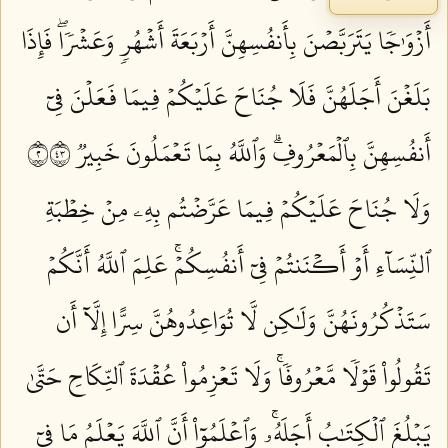
أَزۡوَٰجٗا يَتَرَبَّصۡنَ بِأَنفُسِهِنَّ أَرۡبَعَةَ أَشۡهُرٖ وَعَشۡرٗاۖ فَإِذَا
بَلَغۡنَ أَجَلَهُنَّ فَلَا جُنَاحَ عَلَيۡكُمۡ فِيمَا فَعَلۡنَ فِيٓ
أَنفُسِهِنَّ بِٱلۡمَعۡرُوفِۗ وَٱللَّهُ بِمَا تَعۡمَلُونَ خَبِيرٞ ٢٣٤
وَلَا جُنَاحَ عَلَيۡكُمۡ فِيمَا عَرَّضۡتُم بِهِۦ مِنۡ خِطۡبَةِ
ٱلنِّسَآءِ أَوۡ أَكۡنَنتُمۡ فِيٓ أَنفُسِكُمۡۚ عَلِمَ ٱللَّهُ أَنَّكُمۡ
سَتَذۡكُرُونَهُنَّ وَلَٰكِن لَّا تُوَاعِدُوهُنَّ سِرًّا إِلَّآ أَن
تَقُولُواْ قَوۡلٗا مَّعۡرُوفٗاۚ وَلَا تَعۡزِمُواْ عُقۡدَةَ ٱلنِّكَاحِ حَتَّىٰ
يَبۡلُغَ ٱلۡكِتَٰبُ أَجَلَهُۥۚ وَٱعۡلَمُوٓاْ أَنَّ ٱللَّهَ يَعۡلَمُ مَا فِيٓ