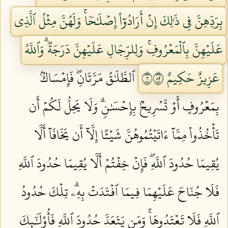
بِرَدِّهِنَّ فِي ذَٰلِكَ إِنۡ أَرَادُوٓاْ إِصۡلَٰحٗاۚ وَلَهُنَّ مِثۡلُ ٱلَّذِي
عَلَيۡهِنَّ بِٱلۡمَعۡرُوفِۚ وَلِلرِّجَالِ عَلَيۡهِنَّ دَرَجَةٞۗ وَٱللَّهُ
عَزِيزٌ حَكِيمٌ ٢٢٨
ٱلطَّلَٰقُ مَرَّتَانِۖ فَإِمۡسَاكُۢ
بِمَعۡرُوفٍ أَوۡ تَسۡرِيحُۢ بِإِحۡسَٰنٖۗ وَلَا يَحِلُّ لَكُمۡ أَن
تَأۡخُذُواْ مِمَّآ ءَاتَيۡتُمُوهُنَّ شَيۡـًٔا إِلَّآ أَن يَخَافَآ أَلَّا
يُقِيمَا حُدُودَ ٱللَّهِۖ فَإِنۡ خِفۡتُمۡ أَلَّا يُقِيمَا حُدُودَ ٱللَّهِ
فَلَا جُنَاحَ عَلَيۡهِمَا فِيمَا ٱفۡتَدَتۡ بِهِۦۗ تِلۡكَ حُدُودُ
ٱللَّهِ فَلَا تَعۡتَدُوهَاۚ وَمَن يَتَعَدَّ حُدُودَ ٱللَّهِ فَأُوْلَٰٓئِكَ