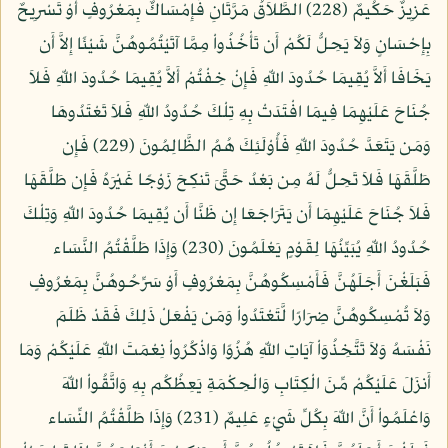
عَزِيزٌ حَكُيمٌ (228) الطَّلاَقُ مَرَّتَانِ فَإِمْسَاكٌ بِمَعْرُوفٍ أَوْ تَسْرِيحٌ
بِإِحْسَانٍ وَلاَ يَحِلُّ لَكُمْ أَن تَأْخُذُواْ مِمَّا آتَيْتُمُوهُنَّ شَيْئًا إِلاَّ أَن
يَخَافَا أَلاَّ يُقِيمَا حُدُودَ اللّهِ فَإِنْ خِفْتُمْ أَلاَّ يُقِيمَا حُدُودَ اللّهِ فَلاَ
جُنَاحَ عَلَيْهِمَا فِيمَا افْتَدَتْ بِهِ تِلْكَ حُدُودُ اللّهِ فَلاَ تَعْتَدُوهَا
وَمَن يَتَعَدَّ حُدُودَ اللّهِ فَأُوْلَئِكَ هُمُ الظَّالِمُونَ (229) فَإِن
طَلَّقَهَا فَلاَ تَحِلُّ لَهُ مِن بَعْدُ حَتَّىَ تَنكِحَ زَوْجًا غَيْرَهُ فَإِن طَلَّقَهَا
فَلاَ جُنَاحَ عَلَيْهِمَا أَن يَتَرَاجَعَا إِن ظَنَّا أَن يُقِيمَا حُدُودَ اللّهِ وَتِلْكَ
حُدُودُ اللّهِ يُبَيِّنُهَا لِقَوْمٍ يَعْلَمُونَ (230) وَإِذَا طَلَّقْتُمُ النَّسَاء
فَبَلَغْنَ أَجَلَهُنَّ فَأَمْسِكُوهُنَّ بِمَعْرُوفٍ أَوْ سَرِّحُوهُنَّ بِمَعْرُوفٍ
وَلاَ تُمْسِكُوهُنَّ ضِرَارًا لَّتَعْتَدُواْ وَمَن يَفْعَلْ ذَلِكَ فَقَدْ ظَلَمَ
نَفْسَهُ وَلاَ تَتَّخِذُوَاْ آيَاتِ اللّهِ هُزُوًا وَاذْكُرُواْ نِعْمَتَ اللّهِ عَلَيْكُمْ وَمَا
أَنزَلَ عَلَيْكُمْ مِّنَ الْكِتَابِ وَالْحِكْمَةِ يَعِظُكُم بِهِ وَاتَّقُواْ اللّهَ
وَاعْلَمُواْ أَنَّ اللّهَ بِكُلِّ شَيْءٍ عَلِيمٌ (231) وَإِذَا طَلَّقْتُمُ النِّسَاء