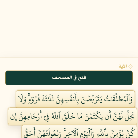
۞ الآية
فتح في المصحف
وَٱلۡمُطَلَّقَٰتُ يَتَرَبَّصۡنَ بِأَنفُسِهِنَّ ثَلَٰثَةَ قُرُوٓءٖۚ وَلَا
يَحِلُّ لَهُنَّ أَن يَكۡتُمۡنَ مَا خَلَقَ ٱللَّهُ فِيٓ أَرۡحَامِهِنَّ إِن
كُنَّ يُؤۡمِنَّ بِٱللَّهِ وَٱلۡيَوۡمِ ٱلۡأٓخِرِۚ وَبُعُولَتُهُنَّ أَحَقُّ