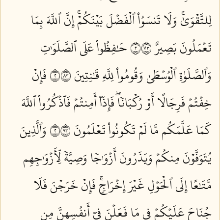
لِلتَّقۡوَىٰۚ وَلَا تَنسَوُاْ ٱلۡفَضۡلَ بَيۡنَكُمۡۚ إِنَّ ٱللَّهَ بِمَا
تَعۡمَلُونَ بَصِيرٌ ٢٣٧
حَٰفِظُواْ عَلَى ٱلصَّلَوَٰتِ
وَٱلصَّلَوٰةِ ٱلۡوُسۡطَىٰ وَقُومُواْ لِلَّهِ قَٰنِتِينَ ٢٣٨
فَإِنۡ
خِفۡتُمۡ فَرِجَالًا أَوۡ رُكۡبَانٗاۖ فَإِذَآ أَمِنتُمۡ فَٱذۡكُرُواْ ٱللَّهَ
كَمَا عَلَّمَكُم مَّا لَمۡ تَكُونُواْ تَعۡلَمُونَ ٢٣٩
وَٱلَّذِينَ
يُتَوَفَّوۡنَ مِنكُمۡ وَيَذَرُونَ أَزۡوَٰجٗا وَصِيَّةٗ لِّأَزۡوَٰجِهِم
مَّتَٰعًا إِلَى ٱلۡحَوۡلِ غَيۡرَ إِخۡرَاجٖۚ فَإِنۡ خَرَجۡنَ فَلَا
جُنَاحَ عَلَيۡكُمۡ فِي مَا فَعَلۡنَ فِيٓ أَنفُسِهِنَّ مِن