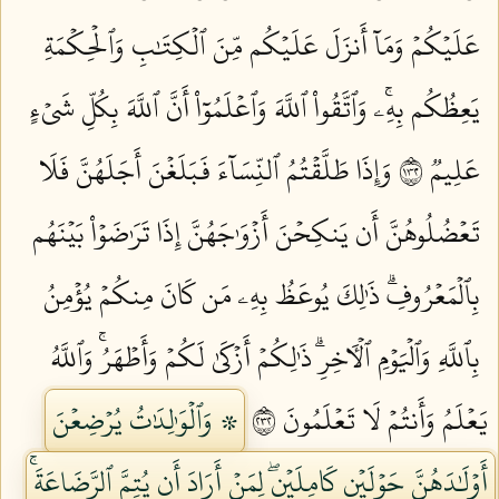
عَلَيۡكُمۡ وَمَآ أَنزَلَ عَلَيۡكُم مِّنَ ٱلۡكِتَٰبِ وَٱلۡحِكۡمَةِ
يَعِظُكُم بِهِۦۚ وَٱتَّقُواْ ٱللَّهَ وَٱعۡلَمُوٓاْ أَنَّ ٱللَّهَ بِكُلِّ شَيۡءٍ
عَلِيمٞ ٢٣١
وَإِذَا طَلَّقۡتُمُ ٱلنِّسَآءَ فَبَلَغۡنَ أَجَلَهُنَّ فَلَا
تَعۡضُلُوهُنَّ أَن يَنكِحۡنَ أَزۡوَٰجَهُنَّ إِذَا تَرَٰضَوۡاْ بَيۡنَهُم
بِٱلۡمَعۡرُوفِۗ ذَٰلِكَ يُوعَظُ بِهِۦ مَن كَانَ مِنكُمۡ يُؤۡمِنُ
بِٱللَّهِ وَٱلۡيَوۡمِ ٱلۡأٓخِرِۗ ذَٰلِكُمۡ أَزۡكَىٰ لَكُمۡ وَأَطۡهَرُۚ وَٱللَّهُ
يَعۡلَمُ وَأَنتُمۡ لَا تَعۡلَمُونَ ٢٣٢
۞ وَٱلۡوَٰلِدَٰتُ يُرۡضِعۡنَ
أَوۡلَٰدَهُنَّ حَوۡلَيۡنِ كَامِلَيۡنِۖ لِمَنۡ أَرَادَ أَن يُتِمَّ ٱلرَّضَاعَةَۚ