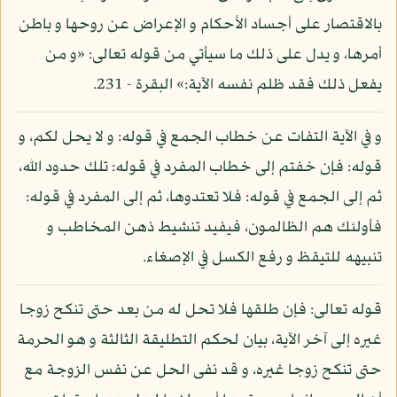
بالاقتصار على أجساد الأحكام و الإعراض عن روحها و باطن
أمرها، و يدل على ذلك ما سيأتي من قوله تعالى: «و من
يفعل ذلك فقد ظلم نفسه الآية:» البقرة - 231.
و في الآية التفات عن خطاب الجمع في قوله: و لا يحل لكم، و
قوله: فإن خفتم إلى خطاب المفرد في قوله: تلك حدود الله،
ثم إلى الجمع في قوله: فلا تعتدوها، ثم إلى المفرد في قوله:
فأولئك هم الظالمون، فيفيد تنشيط ذهن المخاطب و
تنبيهه للتيقظ و رفع الكسل في الإصغاء.
قوله تعالى: فإن طلقها فلا تحل له من بعد حتى تنكح زوجا
غيره إلى آخر الآية، بيان لحكم التطليقة الثالثة و هو الحرمة
حتى تنكح زوجا غيره، و قد نفى الحل عن نفس الزوجة مع