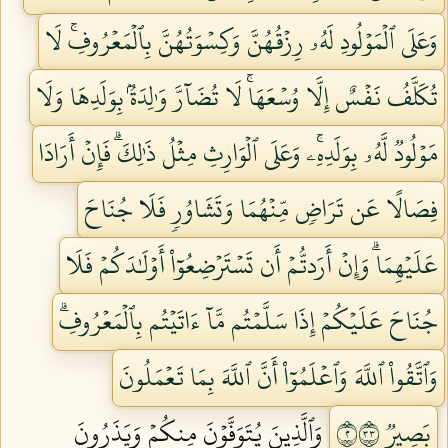
وَعَلَى ٱلۡمَوۡلُودِ لَهُۥ رِزۡقُهُنَّ وَكِسۡوَتُهُنَّ بِٱلۡمَعۡرُوفِۚ لَا
تُكَلَّفُ نَفۡسٌ إِلَّا وُسۡعَهَاۚ لَا تُضَآرَّ وَٰلِدَةُۢ بِوَلَدِهَا وَلَا
مَوۡلُودٞ لَّهُۥ بِوَلَدِهِۦۚ وَعَلَى ٱلۡوَارِثِ مِثۡلُ ذَٰلِكَۗ فَإِنۡ أَرَادَا
فِصَالًا عَن تَرَاضٖ مِّنۡهُمَا وَتَشَاوُرٖ فَلَا جُنَاحَ
عَلَيۡهِمَاۗ وَإِنۡ أَرَدتُّمۡ أَن تَسۡتَرۡضِعُوٓاْ أَوۡلَٰدَكُمۡ فَلَا
جُنَاحَ عَلَيۡكُمۡ إِذَا سَلَّمۡتُم مَّآ ءَاتَيۡتُم بِٱلۡمَعۡرُوفِۗ
وَٱتَّقُواْ ٱللَّهَ وَٱعۡلَمُوٓاْ أَنَّ ٱللَّهَ بِمَا تَعۡمَلُونَ
بَصِيرٞ ٢٣٣
وَٱلَّذِينَ يُتَوَفَّوۡنَ مِنكُمۡ وَيَذَرُونَ