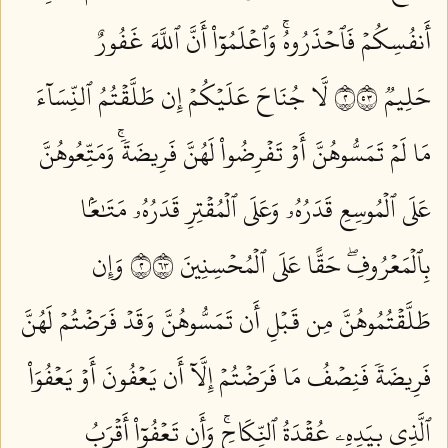
أَنفُسِكُمۡ فَٱحۡذَرُوهُۚ وَٱعۡلَمُوٓاْ أَنَّ ٱللَّهَ غَفُورٌ
حَلِيمٞ ٢٣٥
لَّا جُنَاحَ عَلَيۡكُمۡ إِن طَلَّقۡتُمُ ٱلنِّسَآءَ
مَا لَمۡ تَمَسُّوهُنَّ أَوۡ تَفۡرِضُواْ لَهُنَّ فَرِيضَةٗۚ وَمَتِّعُوهُنَّ
عَلَى ٱلۡمُوسِعِ قَدَرُهُۥ وَعَلَى ٱلۡمُقۡتِرِ قَدَرُهُۥ مَتَٰعَۢا
بِٱلۡمَعۡرُوفِۖ حَقًّا عَلَى ٱلۡمُحۡسِنِينَ ٢٣٦
وَإِن
طَلَّقۡتُمُوهُنَّ مِن قَبۡلِ أَن تَمَسُّوهُنَّ وَقَدۡ فَرَضۡتُمۡ لَهُنَّ
فَرِيضَةٗ فَنِصۡفُ مَا فَرَضۡتُمۡ إِلَّآ أَن يَعۡفُونَ أَوۡ يَعۡفُوَاْ
ٱلَّذِي بِيَدِهِۦ عُقۡدَةُ ٱلنِّكَاحِۚ وَأَن تَعۡفُوٓاْ أَقۡرَبُ