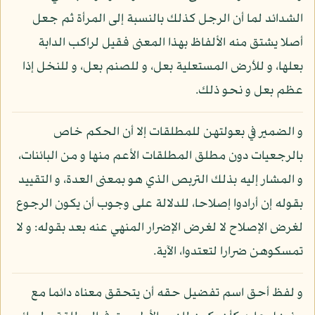
الشدائد لما أن الرجل كذلك بالنسبة إلى المرأة ثم جعل
أصلا يشتق منه الألفاظ بهذا المعنى فقيل لراكب الدابة
بعلها، و للأرض المستعلية بعل، و للصنم بعل، و للنخل إذا
عظم بعل و نحو ذلك.
و الضمير في بعولتهن للمطلقات إلا أن الحكم خاص
بالرجعيات دون مطلق المطلقات الأعم منها و من البائنات،
و المشار إليه بذلك التربص الذي هو بمعنى العدة، و التقييد
بقوله إن أرادوا إصلاحا، للدلالة على وجوب أن يكون الرجوع
لغرض الإصلاح لا لغرض الإضرار المنهي عنه بعد بقوله: و لا
تمسكوهن ضرارا لتعتدوا، الآية.
و لفظ أحق اسم تفضيل حقه أن يتحقق معناه دائما مع