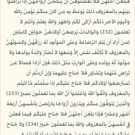
فَبَلَغْنَ أَجَلَهُنَّ فَلاَ تَعْضُلُوهُنَّ أَن يَنكِحْنَ أَزْوَاجَهُنَّ إِذَا تَرَاضَوْاْ
بَيْنَهُم بِالْمَعْرُوفِ ذَلِكَ يُوعَظُ بِهِ مَن كَانَ مِنكُمْ يُؤْمِنُ بِاللّهِ
وَالْيَوْمِ الآخِرِ ذَلِكُمْ أَزْكَى لَكُمْ وَأَطْهَرُ وَاللّهُ يَعْلَمُ وَأَنتُمْ لاَ
تَعْلَمُونَ (232) وَالْوَالِدَاتُ يُرْضِعْنَ أَوْلاَدَهُنَّ حَوْلَيْنِ كَامِلَيْنِ
لِمَنْ أَرَادَ أَن يُتِمَّ الرَّضَاعَةَ وَعلَى الْمَوْلُودِ لَهُ رِزْقُهُنَّ وَكِسْوَتُهُنَّ
بِالْمَعْرُوفِ لاَ تُكَلَّفُ نَفْسٌ إِلاَّ وُسْعَهَا لاَ تُضَآرَّ وَالِدَةٌ بِوَلَدِهَا وَلاَ
مَوْلُودٌ لَّهُ بِوَلَدِهِ وَعَلَى الْوَارِثِ مِثْلُ ذَلِكَ فَإِنْ أَرَادَا فِصَالاً عَن
تَرَاضٍ مِّنْهُمَا وَتَشَاوُرٍ فَلاَ جُنَاحَ عَلَيْهِمَا وَإِنْ أَرَدتُّمْ أَن
تَسْتَرْضِعُواْ أَوْلاَدَكُمْ فَلاَ جُنَاحَ عَلَيْكُمْ إِذَا سَلَّمْتُم مَّآ آتَيْتُم
بِالْمَعْرُوفِ وَاتَّقُواْ اللّهَ وَاعْلَمُواْ أَنَّ اللّهَ بِمَا تَعْمَلُونَ بَصِيرٌ (233)
وَالَّذِينَ يُتَوَفَّوْنَ مِنكُمْ وَيَذَرُونَ أَزْوَاجًا يَتَرَبَّصْنَ بِأَنفُسِهِنَّ أَرْبَعَةَ
أَشْهُرٍ وَعَشْرًا فَإِذَا بَلَغْنَ أَجَلَهُنَّ فَلاَ جُنَاحَ عَلَيْكُمْ فِيمَا فَعَلْنَ
فِي أَنفُسِهِنَّ بِالْمَعْرُوفِ وَاللّهُ بِمَا تَعْمَلُونَ خَبِيرٌ (234) وَلاَ جُنَاحَ
عَلَيْكُمْ فِيمَا عَرَّضْتُم بِهِ مِنْ خِطْبَةِ النِّسَاء أَوْ أَكْنَنتُمْ فِي