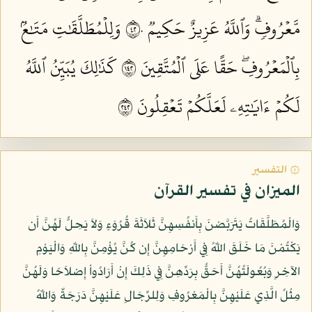
مَّعۡرُوفٖۗ وَٱللَّهُ عَزِيزٌ حَكِيمٞ ٢٤٠
وَلِلۡمُطَلَّقَٰتِ مَتَٰعُۢ
بِٱلۡمَعۡرُوفِۖ حَقًّا عَلَى ٱلۡمُتَّقِينَ ٢٤١
كَذَٰلِكَ يُبَيِّنُ ٱللَّهُ
لَكُمۡ ءَايَٰتِهِۦ لَعَلَّكُمۡ تَعۡقِلُونَ ٢٤٢
۞ التفسير
الميزان في تفسير القرآن
وَالْمُطَلَّقَاتُ يَتَرَبَّصْنَ بِأَنفُسِهِنَّ ثَلاَثَةَ قُرُوَءٍ وَلاَ يَحِلُّ لَهُنَّ أَن
يَكْتُمْنَ مَا خَلَقَ اللّهُ فِي أَرْحَامِهِنَّ إِن كُنَّ يُؤْمِنَّ بِاللّهِ وَالْيَوْمِ
الآخِرِ وَبُعُولَتُهُنَّ أَحَقُّ بِرَدِّهِنَّ فِي ذَلِكَ إِنْ أَرَادُواْ إِصْلاَحًا وَلَهُنَّ
مِثْلُ الَّذِي عَلَيْهِنَّ بِالْمَعْرُوفِ وَلِلرِّجَالِ عَلَيْهِنَّ دَرَجَةٌ وَاللّهُ