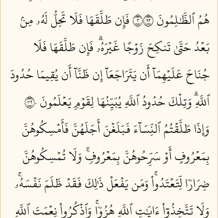
هُمُ ٱلظَّٰلِمُونَ ٢٢٩
فَإِن طَلَّقَهَا فَلَا تَحِلُّ لَهُۥ مِنۢ
بَعۡدُ حَتَّىٰ تَنكِحَ زَوۡجًا غَيۡرَهُۥۗ فَإِن طَلَّقَهَا فَلَا
جُنَاحَ عَلَيۡهِمَآ أَن يَتَرَاجَعَآ إِن ظَنَّآ أَن يُقِيمَا حُدُودَ
ٱللَّهِۗ وَتِلۡكَ حُدُودُ ٱللَّهِ يُبَيِّنُهَا لِقَوۡمٖ يَعۡلَمُونَ ٢٣٠
وَإِذَا طَلَّقۡتُمُ ٱلنِّسَآءَ فَبَلَغۡنَ أَجَلَهُنَّ فَأَمۡسِكُوهُنَّ
بِمَعۡرُوفٍ أَوۡ سَرِّحُوهُنَّ بِمَعۡرُوفٖۚ وَلَا تُمۡسِكُوهُنَّ
ضِرَارٗا لِّتَعۡتَدُواْۚ وَمَن يَفۡعَلۡ ذَٰلِكَ فَقَدۡ ظَلَمَ نَفۡسَهُۥۚ
وَلَا تَتَّخِذُوٓاْ ءَايَٰتِ ٱللَّهِ هُزُوٗاۚ وَٱذۡكُرُواْ نِعۡمَتَ ٱللَّهِ