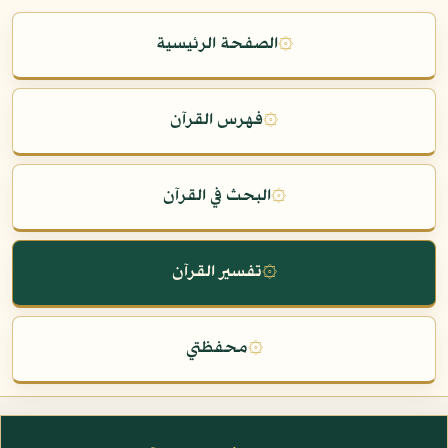
۞
الصفحة الرئيسية
۞
فهرس القرآن
۞
البحث في القرآن
۞
تفسير القرآن
۞
محفظتي