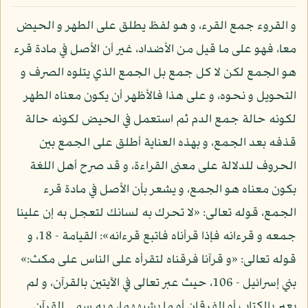
و القروء جمع القرء، و هو لفظ يطلق على الطهر و الحيض
معا، فهو على ما قيل من الأضداد، غير أن الأصل في مادة قرء
هو الجمع لكن لا كل جمع بل الجمع الذي يتلوه الصرف و
التحويل و نحوه، و على هذا فالأظهر أن يكون معناه الطهر
لكونه حالة جمع الدم ثم استعمل في الحيض لكونه حالة
قذفه بعد الجمع، و بهذه العناية أطلق على الجمع بين
الحروف للدلالة على معنى القراءة، و قد صرح أهل اللغة
بكون معناه هو الجمع، و يشعر بأن الأصل في مادة قرء
الجمع، قوله تعالى: «لا تحرك به لسانك لتعجل به إن علينا
جمعه و قرءانه فإذا قرأناه فاتبع قرءانه»: القيامة - 18، و
قوله تعالى: «و قرآنا فرقناه لتقرأه على الناس على مكث:»
بني إسرائيل - 106، حيث عبر تعالى في الآيتين بالقرآن، و لم
يعبر بالكتاب أو الفرقان أو ما يشبههما، و به سمي القرآن