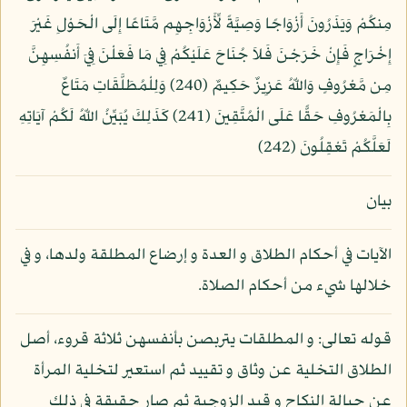
مِنكُمْ وَيَذَرُونَ أَزْوَاجًا وَصِيَّةً لِّأَزْوَاجِهِم مَّتَاعًا إِلَى الْحَوْلِ غَيْرَ
إِخْرَاجٍ فَإِنْ خَرَجْنَ فَلاَ جُنَاحَ عَلَيْكُمْ فِي مَا فَعَلْنَ فِيَ أَنفُسِهِنَّ
مِن مَّعْرُوفٍ وَاللّهُ عَزِيزٌ حَكِيمٌ (240) وَلِلْمُطَلَّقَاتِ مَتَاعٌ
بِالْمَعْرُوفِ حَقًّا عَلَى الْمُتَّقِينَ (241) كَذَلِكَ يُبَيِّنُ اللّهُ لَكُمْ آيَاتِهِ
لَعَلَّكُمْ تَعْقِلُونَ (242)
بيان
الآيات في أحكام الطلاق و العدة و إرضاع المطلقة ولدها، و في
خلالها شيء من أحكام الصلاة.
قوله تعالى: و المطلقات يتربصن بأنفسهن ثلاثة قروء، أصل
الطلاق التخلية عن وثاق و تقييد ثم استعير لتخلية المرأة
عن حبالة النكاح و قيد الزوجية ثم صار حقيقة في ذلك