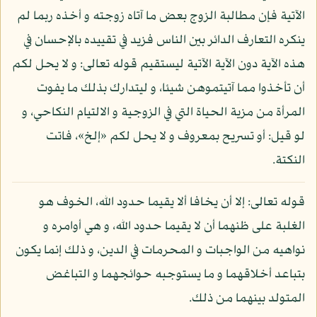
الآتية فإن مطالبة الزوج بعض ما آتاه زوجته و أخذه ربما لم
ينكره التعارف الدائر بين الناس فزيد في تقييده بالإحسان في
هذه الآية دون الآية الآتية ليستقيم قوله تعالى: و لا يحل لكم
أن تأخذوا مما آتيتموهن شيئا، و ليتدارك بذلك ما يفوت
المرأة من مزية الحياة التي في الزوجية و الالتيام النكاحي، و
لو قيل: أو تسريح بمعروف و لا يحل لكم «إلخ»، فاتت
النكتة.
قوله تعالى: إلا أن يخافا ألا يقيما حدود الله، الخوف هو
الغلبة على ظنهما أن لا يقيما حدود الله، و هي أوامره و
نواهيه من الواجبات و المحرمات في الدين، و ذلك إنما يكون
بتباعد أخلاقهما و ما يستوجبه حوائجهما و التباغض
المتولد بينهما من ذلك.