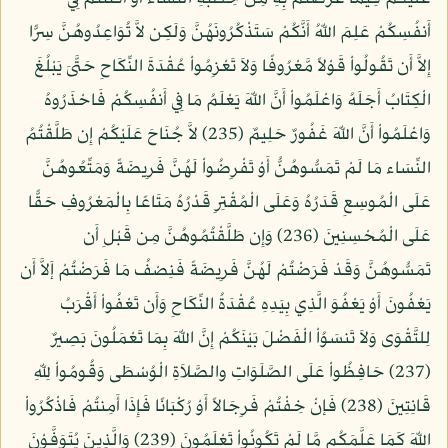
أَنفُسِكُمْ عَلِمَ اللّهُ أَنَّكُمْ سَتَذْكُرُونَهُنَّ وَلَكِن لاَّ تُوَاعِدُوهُنَّ سِرًّا
إِلاَّ أَن تَقُولُواْ قَوْلاً مَّعْرُوفًا وَلاَ تَعْزِمُواْ عُقْدَةَ النِّكَاحِ حَتَّىَ يَبْلُغَ
الْكِتَابُ أَجَلَهُ وَاعْلَمُواْ أَنَّ اللّهَ يَعْلَمُ مَا فِي أَنفُسِكُمْ فَاحْذَرُوهُ
وَاعْلَمُواْ أَنَّ اللّهَ غَفُورٌ حَلِيمٌ (235) لاَّ جُنَاحَ عَلَيْكُمْ إِن طَلَّقْتُمُ
النِّسَاء مَا لَمْ تَمَسُّوهُنُّ أَوْ تَفْرِضُواْ لَهُنَّ فَرِيضَةً وَمَتِّعُوهُنَّ
عَلَى الْمُوسِعِ قَدَرُهُ وَعَلَى الْمُقْتِرِ قَدْرُهُ مَتَاعًا بِالْمَعْرُوفِ حَقًّا
عَلَى الْمُحْسِنِينَ (236) وَإِن طَلَّقْتُمُوهُنَّ مِن قَبْلِ أَن
تَمَسُّوهُنَّ وَقَدْ فَرَضْتُمْ لَهُنَّ فَرِيضَةً فَنِصْفُ مَا فَرَضْتُمْ إَلاَّ أَن
يَعْفُونَ أَوْ يَعْفُوَ الَّذِي بِيَدِهِ عُقْدَةُ النِّكَاحِ وَأَن تَعْفُواْ أَقْرَبُ
لِلتَّقْوَى وَلاَ تَنسَوُاْ الْفَضْلَ بَيْنَكُمْ إِنَّ اللّهَ بِمَا تَعْمَلُونَ بَصِيرٌ
(237) حَافِظُواْ عَلَى الصَّلَوَاتِ والصَّلاَةِ الْوُسْطَى وَقُومُواْ لِلّهِ
قَانِتِينَ (238) فَإنْ خِفْتُمْ فَرِجَالاً أَوْ رُكْبَانًا فَإِذَا أَمِنتُمْ فَاذْكُرُواْ
اللّهَ كَمَا عَلَّمَكُم مَّا لَمْ تَكُونُواْ تَعْلَمُونَ (239) وَالَّذِينَ يُتَوَفَّوْنَ