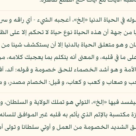
سبة الآيات مع آيات حج التمتع ظاهرة.
في الحياة الدنيا «إلخ»، أعجبه الشيء - أي راقه و سره، 
ا من جهة أن هذه الحياة نوع حياة لا تحكم إلا على الظ
ان و هو متعلق الحياة بالدنيا إلا أن يستكشف شيئا من أ
على ما في قلبه، و المعنى أنه يتكلم بما يعجبك كلامه، م
 الأمة و هو أشد الخصماء للحق خصومة و قوله: ألد، أف
 صعاب و كعب و كعاب، و قيل: الخصام مصدر، و مع
فسد فيها «إلخ»، التولي هو تملك الولاية و السلطان، و يؤي
زة مكتسبة بالإثم الذي يأثم به قلبه غير الموافق للسانه
فق الشديد الخصومة من العمل و أوتي سلطانا و تولى أ