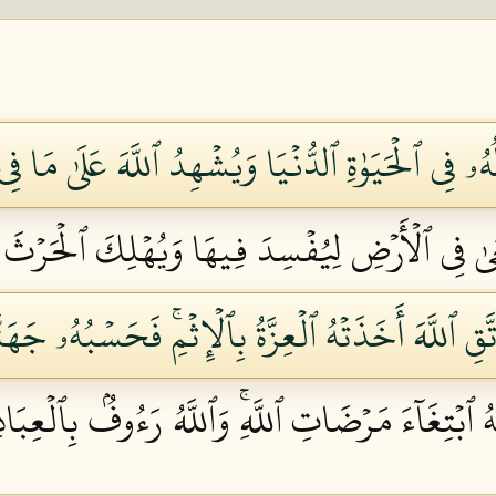
ِي ٱلۡحَيَوٰةِ ٱلدُّنۡيَا وَيُشۡهِدُ ٱللَّهَ عَلَىٰ مَا فِي قَ
َعَىٰ فِي ٱلۡأَرۡضِ لِيُفۡسِدَ فِيهَا وَيُهۡلِكَ ٱلۡحَرۡثَ وَ
َقِ ٱللَّهَ أَخَذَتۡهُ ٱلۡعِزَّةُ بِٱلۡإِثۡمِۚ فَحَسۡبُهُۥ جَهَنَّ
غَآءَ مَرۡضَاتِ ٱللَّهِۚ وَٱللَّهُ رَءُوفُۢ بِٱلۡعِبَادِ ٧