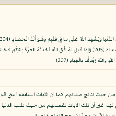
وَاللّهُ رَؤُوفٌ بِالْعِبَادِ (207)
ن حيث نتائج صفاتهم كما أن الآيات السابقة أعني قول
يم لهم غير أن تلك الآيات تقسمهم من حيث طلب الدنيا 