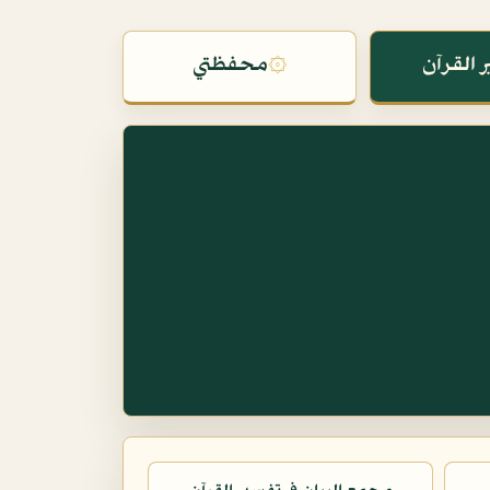
 القرآن
۞
محفظتي