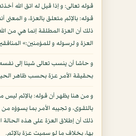
قوله تعالى: و إذا قيل له اتق الله أخذ
قوله: بالإثم متعلق بالعزة، و المعنى أن
العزة و لرسوله و للمؤمنين:» المنافقين - 8، و قال تعالى: «أ يبتغون عندهم العزة فإن العزة لله جميعا:» النس
و حاشا أن ينسب تعالى شيئا إلى نفسه
بحقيقة الأمر عزة بحسب ظاهر الحياة 
و من هنا يظهر أن قوله: بالإثم ليس متع
بالتقوى، و تجيبه الأمر بما يسوؤه من ا
ذلك أن إطلاق العزة على هذه الحالة ا
بها، بخلاف ما لو سميت عزة بالإثم.