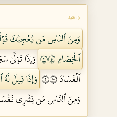
۞ الآية
وَمِنَ ٱلنَّاسِ مَن يُعۡجِبُكَ قَوۡلُهُۥ ف
ٱلۡخِصَامِ ٢٠٤
وَإِذَا تَوَلَّىٰ س
ٱلۡفَسَادَ ٢٠٥
وَإِذَا قِيلَ لَهُ ٱتّ
وَمِنَ ٱلنَّاسِ مَن يَشۡرِي نَفۡسَهُ ٱبۡتِ