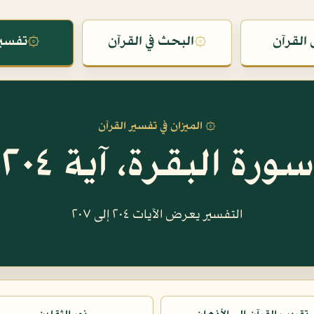
القرآن
۞
البحث في القرآن
۞
تفسير
۞ الميزان في تفسير القرآن
سورة البقرة، آية ٢٠٤
التفسير يعرض الآيات ٢٠٤ إلى ٢٠٧