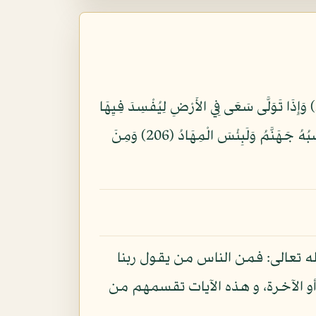
وَمِنَ النَّاسِ مَن يُعْجِبُكَ قَوْلُهُ فِي الْحَيَاةِ الدُّنْيَا وَيُشْهِدُ اللّهَ عَلَى مَا فِي قَلْبِهِ وَهُوَ أَلَدُّ الْخِصَامِ (204) وَإِذَا تَوَلَّى سَعَى فِي الأَرْضِ لِيُفْسِدَ فِيِهَا
وَيُهْلِكَ الْحَرْثَ وَالنَّسْلَ وَاللّهُ لاَ يُحِبُّ الفَسَادَ (205) وَإِذَا قِيلَ لَهُ اتَّقِ اللّهَ أَخَذَتْهُ الْعِزَّةُ بِالإِثْمِ فَحَسْبُهُ جَهَنَّمُ وَلَبِئْسَ الْمِهَادُ (206) وَمِنَ
ه تعالى: فمن الناس من يقول ربنا
أو الآخرة، و هذه الآيات تقسمهم من