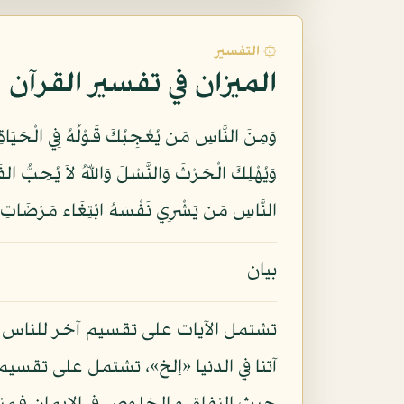
۞ التفسير
الميزان في تفسير القرآن
النَّاسِ مَن يَشْرِي نَفْسَهُ ابْتِغَاء مَرْضَاتِ اللّهِ 
بيان
تشتمل الآيات على تقسيم آخر للناس م
آتنا في الدنيا «إلخ»، تشتمل على تقس