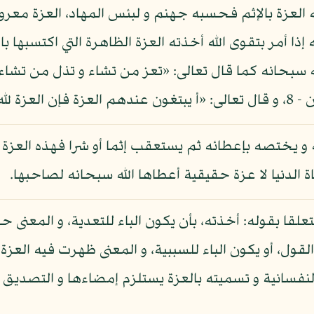
ته العزة بالإثم فحسبه جهنم و لبئس المهاد، العزة معروف
ه إذا أمر بتقوى الله أخذته العزة الظاهرة التي اكتسبها ب
اء - 139.
 و يختصه بإعطائه ثم يستعقب إثما أو شرا فهذه العزة
الدنيا لا عزة حقيقية أعطاها الله سبحانه لصاحبها.
لقا بقوله: أخذته، بأن يكون الباء للتعدية، و المعنى حمل
لقول، أو يكون الباء للسببية، و المعنى ظهرت فيه العزة
لنفسانية و تسميته بالعزة يستلزم إمضاءها و التصديق 