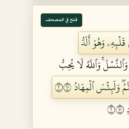
فتح في المصحف
لۡبِهِۦ وَهُوَ أَلَدُّ
ٱلنَّسۡلَۚ وَٱللَّهُ لَا يُحِبُّ
مُۖ وَلَبِئۡسَ ٱلۡمِهَادُ ٢٠٦
٢٠