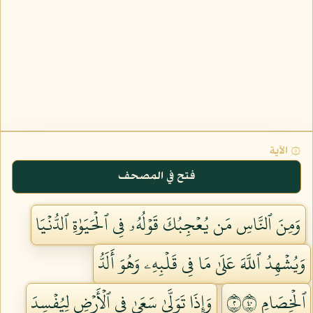
۞ الآية
فتح في المصحف
وَمِنَ ٱلنَّاسِ مَن يُعۡجِبُكَ قَوۡلُهُۥ فِي ٱلۡحَيَوٰةِ ٱلدُّنۡيَا
وَيُشۡهِدُ ٱللَّهَ عَلَىٰ مَا فِي قَلۡبِهِۦ وَهُوَ أَلَدُّ
ٱلۡخِصَامِ ٢٠٤
وَإِذَا تَوَلَّىٰ سَعَىٰ فِي ٱلۡأَرۡضِ لِيُفۡسِدَ