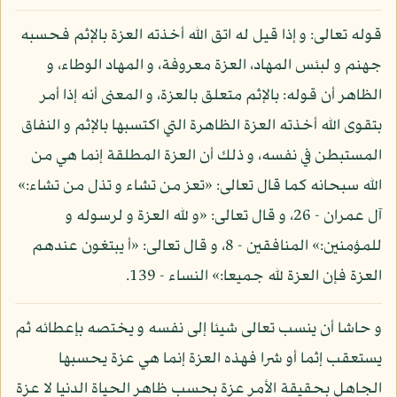
قوله تعالى: و إذا قيل له اتق الله أخذته العزة بالإثم فحسبه
جهنم و لبئس المهاد، العزة معروفة، و المهاد الوطاء، و
الظاهر أن قوله: بالإثم متعلق بالعزة، و المعنى أنه إذا أمر
بتقوى الله أخذته العزة الظاهرة التي اكتسبها بالإثم و النفاق
المستبطن في نفسه، و ذلك أن العزة المطلقة إنما هي من
الله سبحانه كما قال تعالى: «تعز من تشاء و تذل من تشاء:»
آل عمران - 26، و قال تعالى: «و لله العزة و لرسوله و
للمؤمنين:» المنافقين - 8، و قال تعالى: «أ يبتغون عندهم
العزة فإن العزة لله جميعا:» النساء - 139.
و حاشا أن ينسب تعالى شيئا إلى نفسه و يختصه بإعطائه ثم
يستعقب إثما أو شرا فهذه العزة إنما هي عزة يحسبها
الجاهل بحقيقة الأمر عزة بحسب ظاهر الحياة الدنيا لا عزة