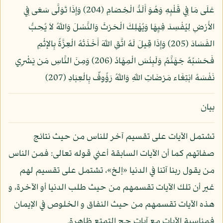
عَلَى مَا فِي قَلْبِهِ وَهُوَ أَلَدُّ الْخِصَامِ (204) وَإِذَا تَوَلَّى سَعَى فِي
الأَرْضِ لِيُفْسِدَ فِيِهَا وَيُهْلِكَ الْحَرْثَ وَالنَّسْلَ وَاللّهُ لاَ يُحِبُّ
الفَسَادَ (205) وَإِذَا قِيلَ لَهُ اتَّقِ اللّهَ أَخَذَتْهُ الْعِزَّةُ بِالإِثْمِ
فَحَسْبُهُ جَهَنَّمُ وَلَبِئْسَ الْمِهَادُ (206) وَمِنَ النَّاسِ مَن يَشْرِي
نَفْسَهُ ابْتِغَاء مَرْضَاتِ اللّهِ وَاللّهُ رَؤُوفٌ بِالْعِبَادِ (207)
بيان
تشتمل الآيات على تقسيم آخر للناس من حيث نتائج
صفاتهم كما أن الآيات السابقة أعني قوله تعالى: فمن الناس
من يقول ربنا آتنا في الدنيا «إلخ»، تشتمل على تقسيم لهم
غير أن تلك الآيات تقسمهم من حيث طلب الدنيا أو الآخرة، و
هذه الآيات تقسمهم من حيث النفاق و الخلوص في الإيمان
فمناسبة الآيات مع آيات حج التمتع ظاهرة.