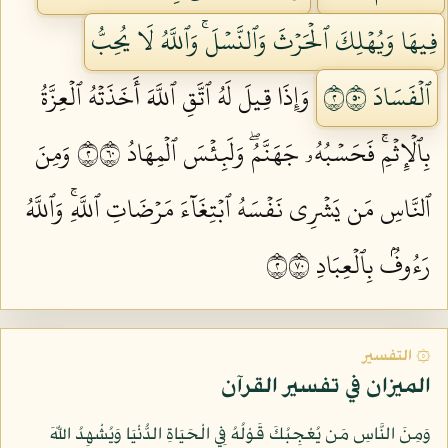
فِيهَا وَيُهۡلِكَ ٱلۡحَرۡثَ وَٱلنَّسۡلَۚ وَٱللَّهُ لَا يُحِبُّ
ٱلۡفَسَادَ ٢٠٥
وَإِذَا قِيلَ لَهُ ٱتَّقِ ٱللَّهَ أَخَذَتۡهُ ٱلۡعِزَّةُ
بِٱلۡإِثۡمِۚ فَحَسۡبُهُۥ جَهَنَّمُۖ وَلَبِئۡسَ ٱلۡمِهَادُ ٢٠٦
وَمِنَ
ٱلنَّاسِ مَن يَشۡرِي نَفۡسَهُ ٱبۡتِغَآءَ مَرۡضَاتِ ٱللَّهِۚ وَٱللَّهُ
رَءُوفُۢ بِٱلۡعِبَادِ ٢٠٧
۞ التفسير
الميزان في تفسير القرآن
وَمِنَ النَّاسِ مَن يُعْجِبُكَ قَوْلُهُ فِي الْحَيَاةِ الدُّنْيَا وَيُشْهِدُ اللّهَ