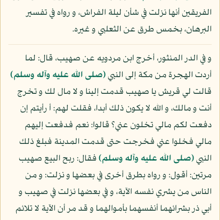
الفريقين أنها نزلت في شأن ليلة الفراش، و رواه في تفسير
البرهان، بخمس طرق عن الثعلبي و غيره.
و في الدر المنثور، أخرج ابن مردويه عن صهيب، قال: لما
أردت الهجرة من مكة إلى النبي
(صلى الله عليه وآله وسلم)
قالت لي قريش يا صهيب قدمت إلينا و لا مال لك و تخرج
أنت و مالك، و الله لا يكون ذلك أبدا، فقلت لهم: أ رأيتم إن
دفعت لكم مالي تخلون عني؟ قالوا: نعم فدفعت إليهم
مالي فخلوا عني فخرجت حتى قدمت المدينة فبلغ ذلك
النبي
(صلى الله عليه وآله وسلم)
فقال: ربح البيع صهيب
مرتين: أقول: و رواه بطرق أخرى في بعضها و نزلت: و من
الناس من يشري نفسه الآية، و في بعضها نزلت في صهيب و
أبي ذر بشرائهما أنفسهما بأموالهما و قد مر أن الآية لا تلائم