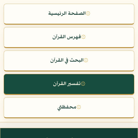
۞
الصفحة الرئيسية
۞
فهرس القرآن
۞
البحث في القرآن
۞
تفسير القرآن
۞
محفظتي