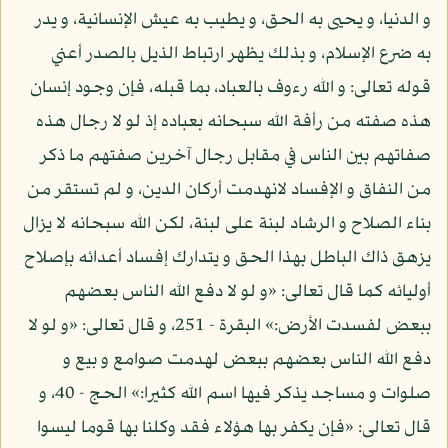
و الدنيا، و يحيى به الحق، و يطيب به عيش الإنسانية، و يدر
به ضرع الإسلام، و بذلك يظهر ارتباط الذيل بالصدر أعني
قوله تعالى: و الله رءوف بالعباد، بما قبله، فإن وجود إنسان
هذه صفته من رأفة الله سبحانه بعباده إذ لو لا رجال هذه
صفاتهم بين الناس في مقابل رجال آخرين صفتهم ما ذكر
من النفاق و الإفساد لانهدمت أركان الدين، و لم تستقر من
بناء الصلاح و الرشاد لبنة على لبنة، لكن الله سبحانه لا يزال
يزهق ذاك الباطل بهذا الحق و يتدارك إفساد أعدائه بإصلاح
أوليائه كما قال تعالى: «و لو لا دفع الله الناس بعضهم
ببعض لفسدت الأرض:» البقرة - 251، و قال تعالى: «و لو لا
دفع الله الناس بعضهم ببعض لهدمت صوامع و بيع و
صلوات و مساجد يذكر فيها اسم الله كثيرا:» الحج - 40، و
قال تعالى: «فإن يكفر بها هؤلاء فقد وكلنا بها قوما ليسوا