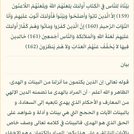
بَيَّنَّاهُ لِلنَّاسِ فِي الْكِتَابِ أُولَئِكَ يَلعَنُهُمُ اللّهُ وَيَلْعَنُهُمُ اللَّاعِنُونَ
(159) إِلاَّ الَّذِينَ تَابُواْ وَأَصْلَحُواْ وَبَيَّنُواْ فَأُوْلَئِكَ أَتُوبُ عَلَيْهِمْ وَأَنَا
التَّوَّابُ الرَّحِيمُ (160) إِنَّ الَّذِينَ كَفَرُوا وَمَاتُوا وَهُمْ كُفَّارٌ أُولَئِكَ
عَلَيْهِمْ لَعْنَةُ اللّهِ وَالْمَلآئِكَةِ وَالنَّاسِ أَجْمَعِينَ (161) خَالِدِينَ
فِيهَا لاَ يُخَفَّفُ عَنْهُمُ الْعَذَابُ وَلاَ هُمْ يُنظَرُونَ (162)
بيان
قوله تعالى: إن الذين يكتمون ما أنزلنا من البينات و الهدى،
الظاهر و الله أعلم - أن المراد بالهدى ما تضمنه الدين الإلهي
من المعارف و الأحكام الذي يهدي تابعيه إلى السعادة، و
بالبينات الآيات و الحجج التي هي بينات و أدلة و شواهد على
الحق الذي هو الهدى، فالبينات في كلامه تعالى وصف خاص
بالآيات النازلة، و على هذا يكون المراد بالكتمان و هو الإخفاء