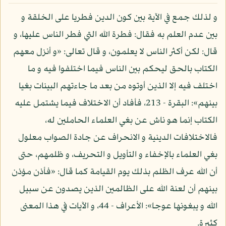
و لذلك جمع في الآية بين كون الدين فطريا على الخلقة و
بين عدم العلم به فقال: فطرة الله التي فطر الناس عليها، و
قال: لكن أكثر الناس لا يعلمون، و قال تعالى: «و أنزل معهم
الكتاب بالحق ليحكم بين الناس فيما اختلفوا فيه و ما
اختلف فيه إلا الذين أوتوه من بعد ما جاءتهم البينات بغيا
بينهم»: البقرة - 213، فأفاد أن الاختلاف فيما يشتمل عليه
الكتاب إنما هو ناش عن بغي العلماء الحاملين له،
فالاختلافات الدينية و الانحراف عن جادة الصواب معلول
بغي العلماء بالإخفاء و التأويل و التحريف، و ظلمهم، حتى
أن الله عرف الظلم بذلك يوم القيامة كما قال: «فأذن مؤذن
بينهم أن لعنة الله على الظالمين الذين يصدون عن سبيل
الله و يبغونها عوجا»: الأعراف - 44، و الآيات في هذا المعنى
كثيرة.