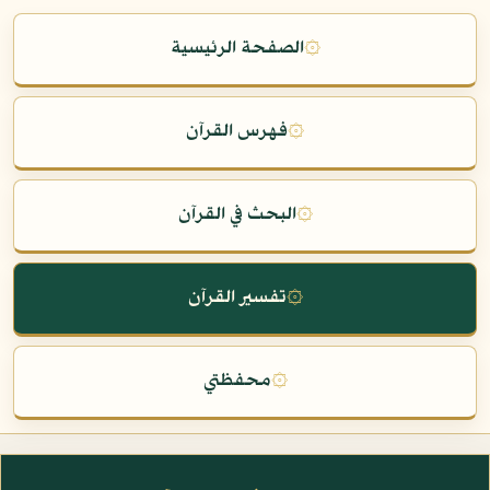
۞
الصفحة الرئيسية
۞
فهرس القرآن
۞
البحث في القرآن
۞
تفسير القرآن
۞
محفظتي