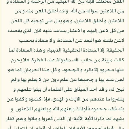
اللعن مختلف فإنه من الله التبعيد من الرحمة و السعادة و
من اللاعنين سؤاله من الله، و قد أطلق اللعن منه و من
اللاعنين و أطلق اللاعنين، و هو يدل على توجيه كل اللعن
من كل لاعن إليهم و الاعتبار يساعد عليه فإن الذي يقصده
لاعن بلعنه هو البعد عن السعادة، و لا سعادة بحسب
الحقيقة، إلا السعادة الحقيقية الدينية، و هذه السعادة لما
كانت مبينة من جانب الله، مقبولة عند الفطرة، فلا يحرم
عنها محروم إلا بالرد و الجحود، و كل هذا الحرمان إنما هو
لمن علم بها و جحدها عن علم دون من لا يعلم بها و لم
تبين له، و قد أخذ الميثاق على العلماء أن يبثوا علمهم و
ينشروا ما عندهم من الآيات و الهدى، فإذا كتموه و كفوا عن
بثه فقد جحدوه فأولئك يلعنهم الله و يلعنهم اللاعنون، و
يشهد لما ذكرنا الآية الآتية: إن الذين كفروا و ماتوا و هم كفار
- إلى قوله أجمعين الآية فإن الظاهر أن قوله: إن للتعليل أو