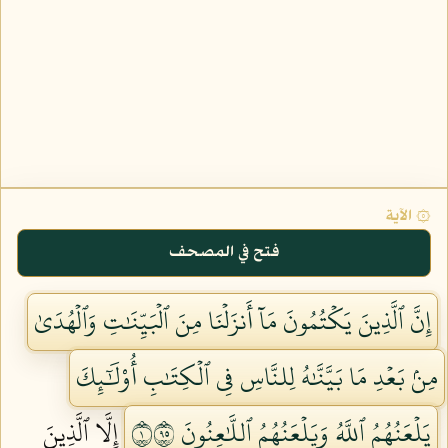
۞ الآية
فتح في المصحف
إِنَّ ٱلَّذِينَ يَكۡتُمُونَ مَآ أَنزَلۡنَا مِنَ ٱلۡبَيِّنَٰتِ وَٱلۡهُدَىٰ
مِنۢ بَعۡدِ مَا بَيَّنَّٰهُ لِلنَّاسِ فِي ٱلۡكِتَٰبِ أُوْلَٰٓئِكَ
يَلۡعَنُهُمُ ٱللَّهُ وَيَلۡعَنُهُمُ ٱللَّٰعِنُونَ ١٥٩
إِلَّا ٱلَّذِينَ