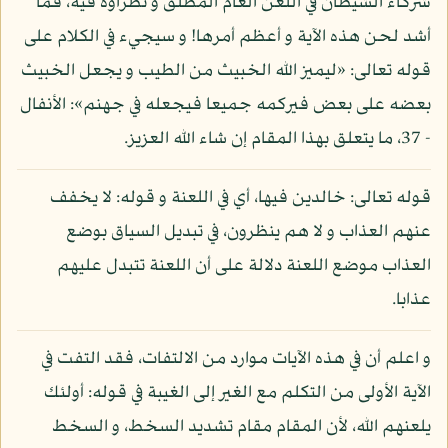
شركاء الشيطان في اللعن العام المطلق و نظراؤه فيه، فما
أشد لحن هذه الآية و أعظم أمرها! و سيجيء في الكلام على
قوله تعالى: «ليميز الله الخبيث من الطيب و يجعل الخبيث
بعضه على بعض فيركمه جميعا فيجعله في جهنم»: الأنفال
- 37، ما يتعلق بهذا المقام إن شاء الله العزيز.
قوله تعالى: خالدين فيها، أي في اللعنة و قوله: لا يخفف
عنهم العذاب و لا هم ينظرون، في تبديل السياق بوضع
العذاب موضع اللعنة دلالة على أن اللعنة تتبدل عليهم
عذابا.
و اعلم أن في هذه الآيات موارد من الالتفات، فقد التفت في
الآية الأولى من التكلم مع الغير إلى الغيبة في قوله: أولئك
يلعنهم الله، لأن المقام مقام تشديد السخط، و السخط