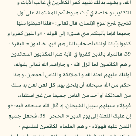
الله، و يشهد بذلك تقييد كفر الكافرين في غالب الآيات و
التكذيب و خاصة في آيات هبوط آدم المشتملة على أول
تشريع شرع لنوع الإنسان، قال تعالى: «قلنا اهبطوا منها
جميعا فإما يأتينكم مني هدى» إلى قوله - «و الذين كفروا و
كذبوا بآياتنا أولئك أصحاب النار هم فيها خالدون»: البقرة -
39، فالمراد بالذين كفروا في الآية هم المكذبون المعاندون -
و هم الكاتمون لما أنزل الله - و جازاهم الله تعالى بقوله:
أولئك عليهم لعنة الله و الملائكة و الناس أجمعين، و هذا
حكم من الله سبحانه أن يلحق بهم كل لعن لعن به ملك
من الملائكة أو أحد من الناس جميعا من غير استثناء،
فهؤلاء سبيلهم سبيل الشيطان، إذ قال الله سبحانه فيه: «و
إن عليك اللعنة إلى يوم الدين»: الحجر - 35، فجعل جميع
اللعن عليه فهؤلاء - و هم العلماء الكاتمون لعلمهم -