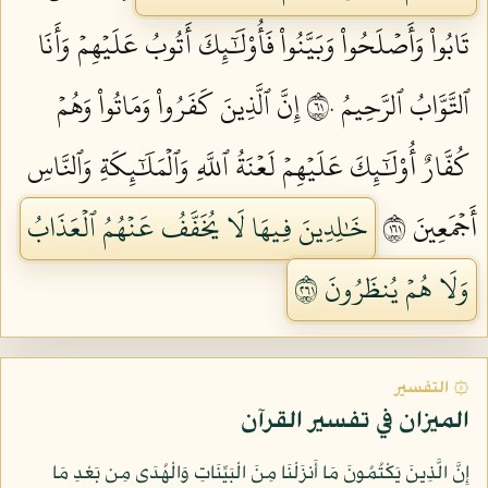
تَابُواْ وَأَصۡلَحُواْ وَبَيَّنُواْ فَأُوْلَٰٓئِكَ أَتُوبُ عَلَيۡهِمۡ وَأَنَا
ٱلتَّوَّابُ ٱلرَّحِيمُ ١٦٠
إِنَّ ٱلَّذِينَ كَفَرُواْ وَمَاتُواْ وَهُمۡ
كُفَّارٌ أُوْلَٰٓئِكَ عَلَيۡهِمۡ لَعۡنَةُ ٱللَّهِ وَٱلۡمَلَٰٓئِكَةِ وَٱلنَّاسِ
أَجۡمَعِينَ ١٦١
خَٰلِدِينَ فِيهَا لَا يُخَفَّفُ عَنۡهُمُ ٱلۡعَذَابُ
وَلَا هُمۡ يُنظَرُونَ ١٦٢
۞ التفسير
الميزان في تفسير القرآن
إِنَّ الَّذِينَ يَكْتُمُونَ مَا أَنزَلْنَا مِنَ الْبَيِّنَاتِ وَالْهُدَى مِن بَعْدِ مَا