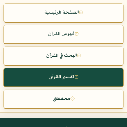
۞
الصفحة الرئيسية
۞
فهرس القرآن
۞
البحث في القرآن
۞
تفسير القرآن
۞
محفظتي