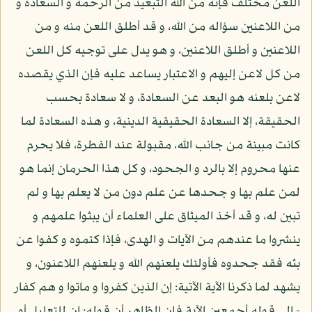
اللعن مختلف فإنه من الله التبعيد من الرحمة و السعادة و
من اللاعنين سؤاله من الله، و قد أطلق اللعن منه و من
اللاعنين و أطلق اللاعنين، و هو يدل على توجيه كل اللعن
من كل لاعن إليهم و الاعتبار يساعد عليه فإن الذي يقصده
لاعن بلعنه هو البعد عن السعادة، و لا سعادة بحسب
الحقيقة، إلا السعادة الحقيقية الدينية، و هذه السعادة لما
كانت مبينة من جانب الله، مقبولة عند الفطرة، فلا يحرم
عنها محروم إلا بالرد و الجحود، و كل هذا الحرمان إنما هو
لمن علم بها و جحدها عن علم دون من لا يعلم بها و لم
تبين له، و قد أخذ الميثاق على العلماء أن يبثوا علمهم و
ينشروا ما عندهم من الآيات و الهدى، فإذا كتموه و كفوا عن
بثه فقد جحدوه فأولئك يلعنهم الله و يلعنهم اللاعنون، و
يشهد لما ذكرنا الآية الآتية: إن الذين كفروا و ماتوا و هم كفار
- إلى قوله أجمعين الآية فإن الظاهر أن قوله: إن للتعليل أو