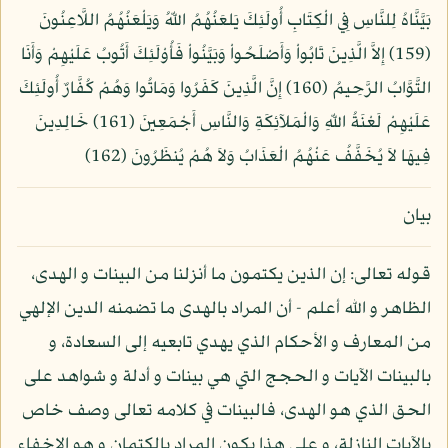
بَيَّنَّاهُ لِلنَّاسِ فِي الْكِتَابِ أُولَئِكَ يَلعَنُهُمُ اللّهُ وَيَلْعَنُهُمُ اللَّاعِنُونَ
(159) إِلاَّ الَّذِينَ تَابُواْ وَأَصْلَحُواْ وَبَيَّنُواْ فَأُوْلَئِكَ أَتُوبُ عَلَيْهِمْ وَأَنَا
التَّوَّابُ الرَّحِيمُ (160) إِنَّ الَّذِينَ كَفَرُوا وَمَاتُوا وَهُمْ كُفَّارٌ أُولَئِكَ
عَلَيْهِمْ لَعْنَةُ اللّهِ وَالْمَلآئِكَةِ وَالنَّاسِ أَجْمَعِينَ (161) خَالِدِينَ
فِيهَا لاَ يُخَفَّفُ عَنْهُمُ الْعَذَابُ وَلاَ هُمْ يُنظَرُونَ (162)
بيان
قوله تعالى: إن الذين يكتمون ما أنزلنا من البينات و الهدى،
الظاهر و الله أعلم - أن المراد بالهدى ما تضمنه الدين الإلهي
من المعارف و الأحكام الذي يهدي تابعيه إلى السعادة، و
بالبينات الآيات و الحجج التي هي بينات و أدلة و شواهد على
الحق الذي هو الهدى، فالبينات في كلامه تعالى وصف خاص
بالآيات النازلة، و على هذا يكون المراد بالكتمان و هو الإخفاء