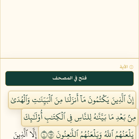
۞ الآية
فتح في المصحف
إِنَّ ٱلَّذِينَ يَكۡتُمُونَ مَآ أَنزَلۡنَا مِنَ ٱلۡبَيِّنَٰتِ وَٱلۡهُدَىٰ
مِنۢ بَعۡدِ مَا بَيَّنَّٰهُ لِلنَّاسِ فِي ٱلۡكِتَٰبِ أُوْلَٰٓئِكَ
يَلۡعَنُهُمُ ٱللَّهُ وَيَلۡعَنُهُمُ ٱللَّٰعِنُونَ ١٥٩
إِلَّا ٱلَّذِينَ