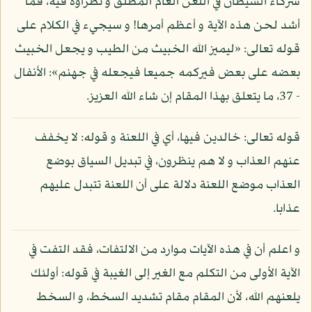
شركاء الشيطان في اللعن العام المطلق و نظراؤه فيه، فما
أشد لحن هذه الآية و أعظم أمرها! و سيجيء في الكلام على
قوله تعالى: «ليميز الله الخبيث من الطيب و يجعل الخبيث
بعضه على بعض فيركمه جميعا فيجعله في جهنم»: الأنفال
- 37، ما يتعلق بهذا المقام إن شاء الله العزيز.
قوله تعالى: خالدين فيها، أي في اللعنة و قوله: لا يخفف
عنهم العذاب و لا هم ينظرون، في تبديل السياق بوضع
العذاب موضع اللعنة دلالة على أن اللعنة تتبدل عليهم
عذابا.
و اعلم أن في هذه الآيات موارد من الالتفات، فقد التفت في
الآية الأولى من التكلم مع الغير إلى الغيبة في قوله: أولئك
يلعنهم الله، لأن المقام مقام تشديد السخط، و السخط