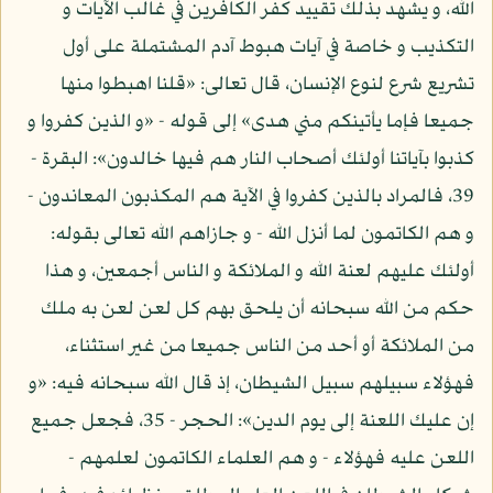
الله، و يشهد بذلك تقييد كفر الكافرين في غالب الآيات و
التكذيب و خاصة في آيات هبوط آدم المشتملة على أول
تشريع شرع لنوع الإنسان، قال تعالى: «قلنا اهبطوا منها
جميعا فإما يأتينكم مني هدى» إلى قوله - «و الذين كفروا و
كذبوا بآياتنا أولئك أصحاب النار هم فيها خالدون»: البقرة -
39، فالمراد بالذين كفروا في الآية هم المكذبون المعاندون -
و هم الكاتمون لما أنزل الله - و جازاهم الله تعالى بقوله:
أولئك عليهم لعنة الله و الملائكة و الناس أجمعين، و هذا
حكم من الله سبحانه أن يلحق بهم كل لعن لعن به ملك
من الملائكة أو أحد من الناس جميعا من غير استثناء،
فهؤلاء سبيلهم سبيل الشيطان، إذ قال الله سبحانه فيه: «و
إن عليك اللعنة إلى يوم الدين»: الحجر - 35، فجعل جميع
اللعن عليه فهؤلاء - و هم العلماء الكاتمون لعلمهم -