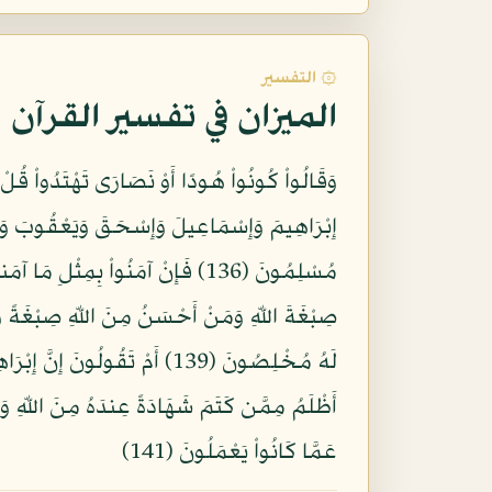
۞ التفسير
الميزان في تفسير القرآن
إِبْرَاهِيمَ وَإِسْمَاعِيلَ وَإِسْحَقَ وَيَعْقُوبَ وَالأ
لَهُ مُخْلِصُونَ (139) أَمْ تَقُو
عَمَّا كَانُواْ يَعْمَلُونَ (141)