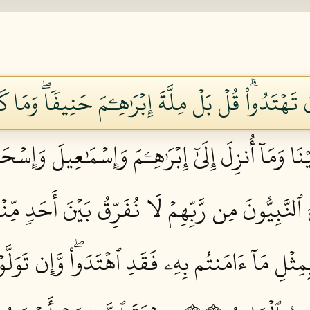
تَهۡتَدُواْۗ قُلۡ بَلۡ مِلَّةَ إِبۡرَٰهِـۧمَ حَنِيفٗاۖ وَمَا ك
إِلَيۡنَا وَمَآ أُنزِلَ إِلَىٰٓ إِبۡرَٰهِـۧمَ وَإِسۡمَٰعِيلَ وَإِ
لنَّبِيُّونَ مِن رَّبِّهِمۡ لَا نُفَرِّقُ بَيۡنَ أَحَدٖ مِّنۡه
ِمِثۡلِ مَآ ءَامَنتُم بِهِۦ فَقَدِ ٱهۡتَدَواْۖ وَّإِن تَوَلَّوۡ