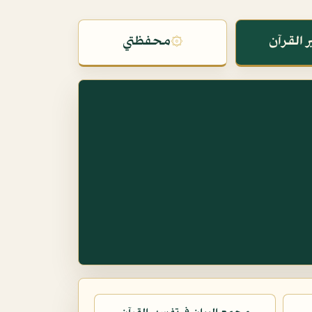
 القرآن
۞
محفظتي