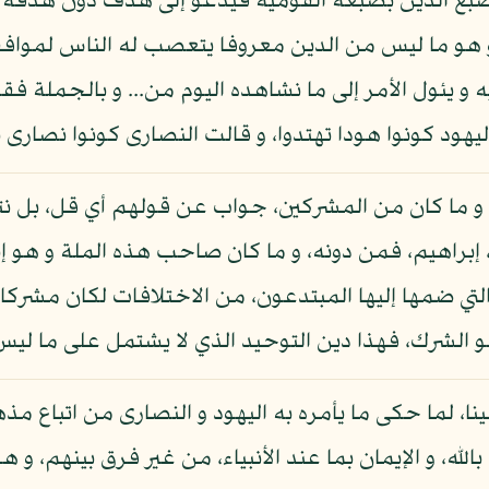
ينصبغ الدين بصبغة القومية فيدعو إلى هدف دون هدفه ا
 و هو ما ليس من الدين معروفا يتعصب له الناس لموا
و يئول الأمر إلى ما نشاهده اليوم من... و بالجملة فقول
هود كونوا هودا تهتدوا، و قالت النصارى كونوا نصارى
 و ما كان من المشركين، جواب عن قولهم أي قل، بل نتبع
، إبراهيم، فمن دونه، و ما كان صاحب هذه الملة و هو إ
لتي ضمها إليها المبتدعون، من الاختلافات لكان مشركا 
هو الشرك، فهذا دين التوحيد الذي لا يشتمل على ما ليس 
ل إلينا، لما حكى ما يأمره به اليهود و النصارى من اتباع
له، و الإيمان بما عند الأنبياء، من غير فرق بينهم، و هو