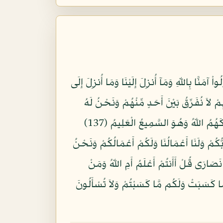
هُودًا أَوْ نَصَارَى تَهْتَدُواْ قُلْ بَلْ مِلَّةَ إِبْرَاهِيمَ حَنِيفًا وَمَا كَانَ مِنَ الْمُشْرِكِينَ (135) قُولُواْ آمَنَّا بِاللّهِ وَمَآ أُنزِلَ إِلَيْنَا وَمَا أُنزِلَ إِلَى
اَ نُفَرِّقُ بَيْنَ أَحَدٍ مِّنْهُمْ وَنَحْنُ لَهُ
مُسْلِمُونَ (136) فَإِنْ آمَنُواْ بِمِثْلِ مَا آمَنتُم بِهِ فَقَدِ اهْتَدَواْ وَّإِن تَوَلَّوْاْ فَإِنَّمَا هُمْ فِي شِقَاقٍ فَسَيَكْفِيكَهُمُ اللّهُ وَهُوَ السَّمِيعُ الْعَلِيمُ (137)
َآجُّونَنَا فِي اللّهِ وَهُوَ رَبُّنَا وَرَبُّكُمْ وَلَنَا أَعْمَالُنَا وَلَكُمْ أَعْمَالُكُمْ وَنَحْنُ
َوْ نَصَارَى قُلْ أَأَنتُمْ أَعْلَمُ أَمِ اللّهُ وَمَنْ
 عَمَّا تَعْمَلُونَ (140) تِلْكَ أُمَّةٌ قَدْ خَلَتْ لَهَا مَا كَسَبَتْ وَلَكُم مَّا كَسَبْتُمْ وَلاَ تُسْأَلُونَ