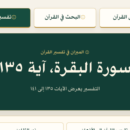
القرآن
۞
البحث في القرآن
۞
تفسير
۞ الميزان في تفسير القرآن
ورة البقرة، آية ١٣٥
التفسير يعرض الآيات ١٣٥ إلى ١٤١