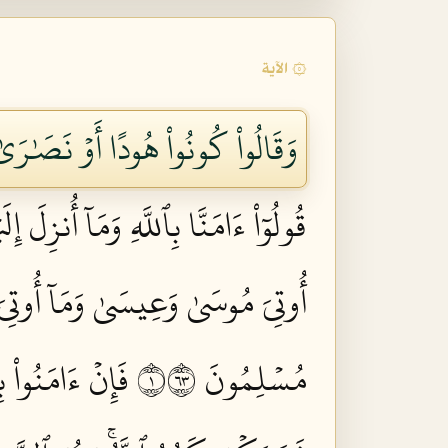
۞ الآية
وَقَالُواْ كُونُواْ هُودًا أَوۡ نَصَٰرَىٰ 
قُولُوٓاْ ءَامَنَّا بِٱللَّهِ وَمَآ أُنزِلَ 
أُوتِيَ مُوسَىٰ وَعِيسَىٰ وَمَآ أُوتِيَ ٱ
مُسۡلِمُونَ ١٣٦
فَإِنۡ ءَامَنُواْ ب