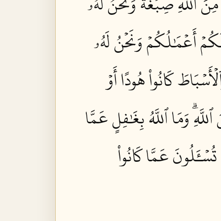
نَ ٱللَّهِ صِبۡغَةٗۖ وَنَحۡنُ لَهُۥ
وَلَكُمۡ أَعۡمَٰلُكُمۡ وَنَحۡنُ لَهُۥ
ۡأَسۡبَاطَ كَانُواْ هُودًا أَوۡ
لَّهِۗ وَمَا ٱللَّهُ بِغَٰفِلٍ عَمَّا
سۡـَٔلُونَ عَمَّا كَانُواْ