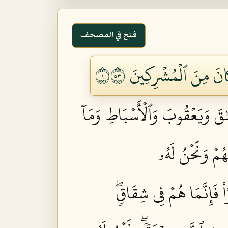
فتح في المصحف
َانَ مِنَ ٱلۡمُشۡرِكِينَ ١٣٥
سۡحَٰقَ وَيَعۡقُوبَ وَٱلۡأَسۡبَاطِ وَمَآ
ُمۡ وَنَحۡنُ لَهُۥ
اْ فَإِنَّمَا هُمۡ فِي شِقَاقٖۖ