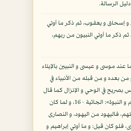
دليل الرسالة.
ل و إسحاق و يعقوب، ثم ذكر ما أوتي
 ذكر ما أوتي النبيون من ربهم،
 عند موسى و عيسى و النبيين بالإيتاء
 من بعده و من قبله من الأنبياء في
لحكم و النبوة»:، الأنعام - 89، لكن لفظ الإيتاء ليس بصريح في الوحي و الإنزال كما قال
تعالى: «و لقد آتينا لقمان الحكمة»: لقمان - 12، و قال: «و لقد آتينا بني إسرائيل الكتاب و الحكم و النبوة»: الجاثية - 16، و لما كان
م، فاليهود من اليهود، و النصارى
 فلو كان قيل: و ما أوتي إبراهيم و