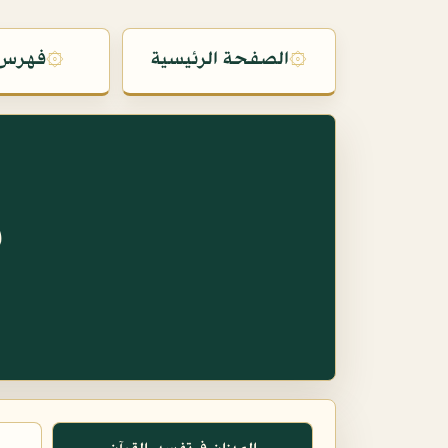
۞
الصفحة الرئيسية
۞
فهرس 
س