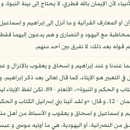
اء لأن الإيمان بالله فطري، لا يحتاج إلى بينة النبوة، و 
آن أو المعارف القرآنية و ما أنزل إلى إبراهيم و إسماعي
خاطبة مع اليهود و النصارى و هم يدعون إليهما فقط ثم
 قوله بعد ذلك: لا نفرق بين أحد منهم.
ما عندنا و عند إبراهيم و إسحاق و يعقوب بالإنزال و عما
ي التعبير هو الإيتاء، كما قال تعالى بعد ذكر إبراهيم، و
سورة الأنعام: «أولئك الذين آتيناهم الكتاب و ا
م و إسماعيل و إسحاق و يعقوب و الأسباط من أهل ملته
 من النصرانية، أو اليهودية، هي ما أوتيه موسى و عيسى،