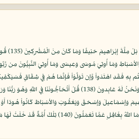
وَقَالُواْ كُونُواْ 
سْبَاطِ وَمَا أُوتِيَ مُوسَى وَعِيسَى وَمَا أُوتِيَ النَّبِيُّونَ مِن رَّبِّهِمْ ل
صِبْغَةَ اللّهِ وَمَنْ أَحْسَنُ مِنَ اللّهِ صِبْغَةً وَنَحْنُ لَهُ عَابِدونَ (138) قُلْ أَتُح
لُونَ إِنَّ إِبْرَاهِيمَ وَإِسْمَاعِيلَ وَإِسْحَقَ وَيَعْقُوبَ وَالأسْبَاطَ كَانُواْ هُودًا أ
أَظْلَمُ مِمَّن كَتَمَ شَهَادَةً عِندَهُ مِنَ اللّهِ وَمَا اللّهُ بِغَافِلٍ