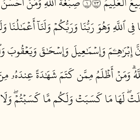
ُ ٱلۡعَلِيمُ ١٣٧
صِبۡغَةَ ٱللَّهِ وَمَنۡ أَحۡسَنُ مِ
ا فِي ٱللَّهِ وَهُوَ رَبُّنَا وَرَبُّكُمۡ وَلَنَآ أَعۡمَٰلُنَا 
نَّ إِبۡرَٰهِـۧمَ وَإِسۡمَٰعِيلَ وَإِسۡحَٰقَ وَيَعۡقُوبَ وَٱل
َّهُۗ وَمَنۡ أَظۡلَمُ مِمَّن كَتَمَ شَهَٰدَةً عِندَهُۥ مِنَ ٱل
لَتۡۖ لَهَا مَا كَسَبَتۡ وَلَكُم مَّا كَسَبۡتُمۡۖ وَلَا تُ