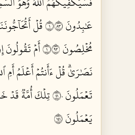
فَسَيَكۡفِيكَهُمُ ٱللَّهُۚ وَهُوَ ٱلسَّمِيع
عَٰبِدُونَ ١٣٨
قُلۡ أَتُحَآجُّونَنَ
مُخۡلِصُونَ ١٣٩
أَمۡ تَقُولُونَ إِ
نَصَٰرَىٰۗ قُلۡ ءَأَنتُمۡ أَعۡلَمُ أَمِ ٱلل
تَعۡمَلُونَ ١٤٠
تِلۡكَ أُمَّةٞ قَدۡ خَ
يَعۡمَلُونَ ١٤١