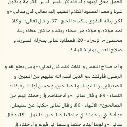
العمل معنى تهيؤه و لياقته لأن يلبس لباس الكرامة و يكون
عونا و ممدا لصعود الكلام الطيب إليه تعالى، قال تعالى: «و
لكن يناله التقوى منكم»: الحج - 37، و قال تعالى: «و كلا
نمد هؤلاء، و هؤلاء من عطاء ربك، و ما كان عطاء ربك
محظورا»: الإسراء - 20، فعطاؤه تعالى بمنزلة الصورة، و
صلاح العمل بمنزلة المادة.
و أما صلاح النفس و الذات فقد قال تعالى: «و من يطع الله و
الرسول فأولئك مع الذين أنعم الله عليهم من النبيين، و
الصديقين، و الشهداء و الصالحين، و حسن أولئك رفيقا»:
النساء - 69، و قال تعالى: «و أدخلناهم في رحمتنا إنهم من
الصالحين»: الأنبياء - 86، و قال تعالى حكاية عن سليمان:
«و أدخلني برحمتك في عبادك الصالحين»: النمل - 19، و قال
تعالى: «و لوطا آتيناه حكما و علما إلى قوله و أدخلناه في