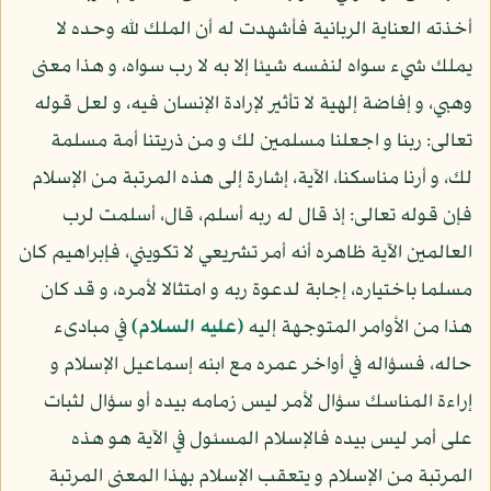
أخذته العناية الربانية فأشهدت له أن الملك لله وحده لا
يملك شيء سواه لنفسه شيئا إلا به لا رب سواه، و هذا معنى
وهبي، و إفاضة إلهية لا تأثير لإرادة الإنسان فيه، و لعل قوله
تعالى: ربنا و اجعلنا مسلمين لك و من ذريتنا أمة مسلمة
لك، و أرنا مناسكنا، الآية، إشارة إلى هذه المرتبة من الإسلام
فإن قوله تعالى: إذ قال له ربه أسلم، قال، أسلمت لرب
العالمين الآية ظاهره أنه أمر تشريعي لا تكويني، فإبراهيم كان
مسلما باختياره، إجابة لدعوة ربه و امتثالا لأمره، و قد كان
هذا من الأوامر المتوجهة إليه
(عليه السلام)
في مبادىء
حاله، فسؤاله في أواخر عمره مع ابنه إسماعيل الإسلام و
إراءة المناسك سؤال لأمر ليس زمامه بيده أو سؤال لثبات
على أمر ليس بيده فالإسلام المسئول في الآية هو هذه
المرتبة من الإسلام و يتعقب الإسلام بهذا المعنى المرتبة