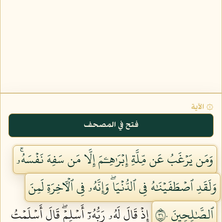
۞ الآية
فتح في المصحف
وَمَن يَرۡغَبُ عَن مِّلَّةِ إِبۡرَٰهِـۧمَ إِلَّا مَن سَفِهَ نَفۡسَهُۥۚ
وَلَقَدِ ٱصۡطَفَيۡنَٰهُ فِي ٱلدُّنۡيَاۖ وَإِنَّهُۥ فِي ٱلۡأٓخِرَةِ لَمِنَ
ٱلصَّٰلِحِينَ ١٣٠
إِذۡ قَالَ لَهُۥ رَبُّهُۥٓ أَسۡلِمۡۖ قَالَ أَسۡلَمۡتُ