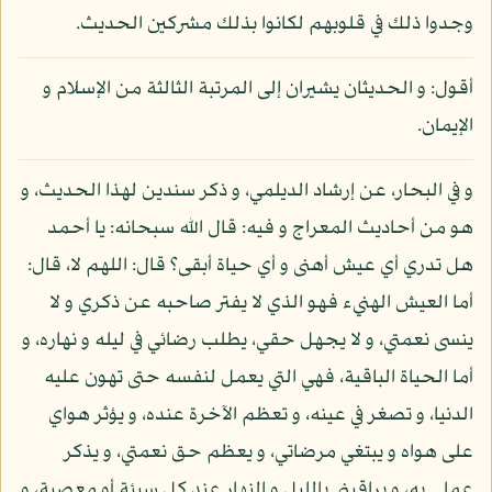
وجدوا ذلك في قلوبهم لكانوا بذلك مشركين الحديث.
أقول: و الحديثان يشيران إلى المرتبة الثالثة من الإسلام و
الإيمان.
و في البحار، عن إرشاد الديلمي، و ذكر سندين لهذا الحديث، و
هو من أحاديث المعراج و فيه: قال الله سبحانه: يا أحمد
هل تدري أي عيش أهنى و أي حياة أبقى؟ قال: اللهم لا، قال:
أما العيش الهنيء فهو الذي لا يفتر صاحبه عن ذكري و لا
ينسى نعمتي، و لا يجهل حقي، يطلب رضائي في ليله و نهاره، و
أما الحياة الباقية، فهي التي يعمل لنفسه حتى تهون عليه
الدنيا، و تصغر في عينه، و تعظم الآخرة عنده، و يؤثر هواي
على هواه و يبتغي مرضاتي، و يعظم حق نعمتي، و يذكر
عملي به، و يراقبني بالليل و النهار عند كل سيئة أو معصية، و