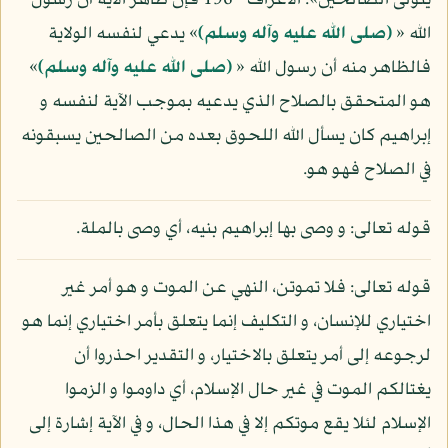
يتولى الصالحين»: الأعراف - 196 فإن ظاهر الآية أن رسول
الله «
(صلى الله عليه وآله وسلم)
» يدعي لنفسه الولاية
فالظاهر منه أن رسول الله «
(صلى الله عليه وآله وسلم)
»
هو المتحقق بالصلاح الذي يدعيه بموجب الآية لنفسه و
إبراهيم كان يسأل الله اللحوق بعده من الصالحين يسبقونه
في الصلاح فهو هو.
قوله تعالى: و وصى بها إبراهيم بنيه، أي وصى بالملة.
قوله تعالى: فلا تموتن، النهي عن الموت و هو أمر غير
اختياري للإنسان، و التكليف إنما يتعلق بأمر اختياري إنما هو
لرجوعه إلى أمر يتعلق بالاختيار، و التقدير احذروا أن
يغتالكم الموت في غير حال الإسلام، أي داوموا و الزموا
الإسلام لئلا يقع موتكم إلا في هذا الحال، و في الآية إشارة إلى