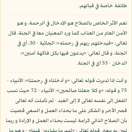
طائفة خاصة في قبالهم.
نعم الأثر الخاص بالصلاح هو الإدخال في الرحمة، و هو
الأمن العام من العذاب كما ورد المعنيان معا في الجنة، قال
تعالى: «فيدخلهم ربهم في رحمته»: الجاثية - 30، أي في
الجنة، و قال تعالى: «يدعون فيها بكل فاكهة آمنين»:
الدخان - 55 أي في الجنة.
و أنت إذا تدبرت قوله تعالى: «و أدخلناه في رحمتنا»: الأنبياء -
75 و قوله: «و كلا جعلنا صالحين»: الأنبياء - 72 حيث نسب
الفعل إلى نفسه تعالى لا إلى العبد - ثم تأملت أنه تعالى
قصر الأجر و الشكر على ما بحذاء العمل و السعي قضيت
بأن الصلاح الذاتي كرامة ليست بحذاء العمل و الإرادة و ربما
تبين به معنى قوله تعالى: «لهم ما يشاءون فيها» - و هو ما