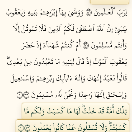
لِرَبِّ ٱلۡعَٰلَمِينَ ١٣١
وَوَصَّىٰ بِهَآ إِبۡرَٰهِـۧمُ بَنِيهِ وَيَعۡقُوبُ
يَٰبَنِيَّ إِنَّ ٱللَّهَ ٱصۡطَفَىٰ لَكُمُ ٱلدِّينَ فَلَا تَمُوتُنَّ إِلَّا
وَأَنتُم مُّسۡلِمُونَ ١٣٢
أَمۡ كُنتُمۡ شُهَدَآءَ إِذۡ حَضَرَ
يَعۡقُوبَ ٱلۡمَوۡتُ إِذۡ قَالَ لِبَنِيهِ مَا تَعۡبُدُونَ مِنۢ بَعۡدِيۖ
قَالُواْ نَعۡبُدُ إِلَٰهَكَ وَإِلَٰهَ ءَابَآئِكَ إِبۡرَٰهِـۧمَ وَإِسۡمَٰعِيلَ
وَإِسۡحَٰقَ إِلَٰهٗا وَٰحِدٗا وَنَحۡنُ لَهُۥ مُسۡلِمُونَ ١٣٣
تِلۡكَ أُمَّةٞ قَدۡ خَلَتۡۖ لَهَا مَا كَسَبَتۡ وَلَكُم مَّا
كَسَبۡتُمۡۖ وَلَا تُسۡـَٔلُونَ عَمَّا كَانُواْ يَعۡمَلُونَ ١٣٤