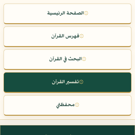
۞
الصفحة الرئيسية
۞
فهرس القرآن
۞
البحث في القرآن
۞
تفسير القرآن
۞
محفظتي