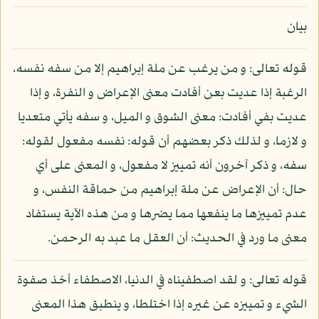
بيان
قوله تعالى: و من يرغب عن ملة إبراهيم إلا من سفه نفسه،
الرغبة إذا عديت بعن أفادت معنى الإعراض و النفرة، و إذا
عديت بفي أفادت: معنى الشوق و الميل، و سفه يأتي متعديا
و لازما، و لذلك ذكر بعضهم أن قوله: نفسه مفعول لقوله:
سفه، و ذكر آخرون أنه تمييز لا مفعول، و المعنى على أي
حال: أن الإعراض عن ملة إبراهيم من حماقة النفس، و
عدم تمييزها ما ينفعها مما يضرها و من هذه الآية يستفاد
معنى ما ورد في الحديث: أن العقل ما عبد به الرحمن.
قوله تعالى: و لقد اصطفيناه في الدنيا، الاصطفاء أخذ صفوة
الشيء و تمييزه عن غيره إذا اختلطا، و ينطبق هذا المعنى