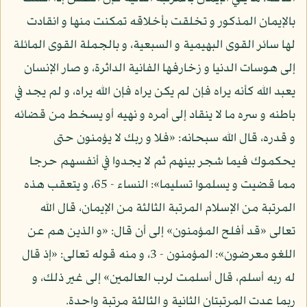
بالإيمان المذكور و تخلقت بأخلاقه تمكنت منها و انقادت
لها سائر القوى البهيمية و السبعية، و بالجملة القوى المائلة
إلى هوسات الدنيا و زخارفها الفانية الداثرة، و صار الإنسان
يعبد الله كأنه يراه فإن لم يكن يراه فإن الله يراه، و لم يجد في
باطنه و سره ما لا ينقاد إلى أمره و نهيه أو يسخط من قضائه
و قدره، قال الله سبحانه: «فلا و ربك لا يؤمنون حتى
يحكموك فيما شجر بينهم ثم لا يجدوا في أنفسهم حرجا
مما قضيت و يسلموا تسليما»: النساء - 65، و يتعقب هذه
المرتبة من الإسلام المرتبة الثالثة من الإيمان، قال الله
تعالى «قد أفلح المؤمنون» إلى أن قال: «و الذين هم عن
اللغو معرضون»: المؤمنون - 3، و منه قوله تعالى: «إذ قال
له ربه أسلم، قال أسلمت لرب العالمين» إلى غير ذلك، و
ربما عدت المرتبتان الثانية و الثالثة مرتبة واحدة.