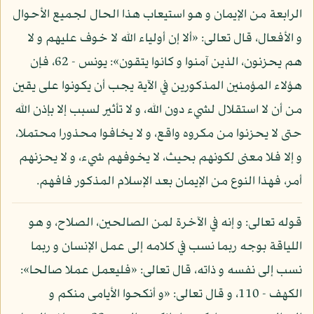
الرابعة من الإيمان و هو استيعاب هذا الحال لجميع الأحوال
و الأفعال، قال تعالى: «ألا إن أولياء الله لا خوف عليهم و لا
هم يحزنون، الذين آمنوا و كانوا يتقون»: يونس - 62، فإن
هؤلاء المؤمنين المذكورين في الآية يجب أن يكونوا على يقين
من أن لا استقلال لشيء دون الله، و لا تأثير لسبب إلا بإذن الله
حتى لا يحزنوا من مكروه واقع، و لا يخافوا محذورا محتملا،
و إلا فلا معنى لكونهم بحيث، لا يخوفهم شيء، و لا يحزنهم
أمر، فهذا النوع من الإيمان بعد الإسلام المذكور فافهم.
قوله تعالى: و إنه في الآخرة لمن الصالحين، الصلاح، و هو
اللياقة بوجه ربما نسب في كلامه إلى عمل الإنسان و ربما
نسب إلى نفسه و ذاته، قال تعالى: «فليعمل عملا صالحا»:
الكهف - 110، و قال تعالى: «و أنكحوا الأيامى منكم و