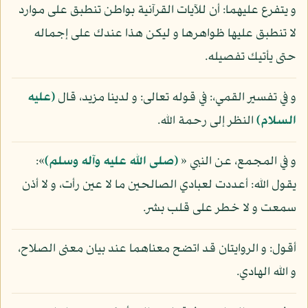
و يتفرع عليهما: أن للآيات القرآنية بواطن تنطبق على موارد
لا تنطبق عليها ظواهرها و ليكن هذا عندك على إجماله
حتى يأتيك تفصيله.
و في تفسير القمي،: في قوله تعالى: و لدينا مزيد، قال
(عليه
السلام)
النظر إلى رحمة الله.
و في المجمع، عن النبي «
(صلى الله عليه وآله وسلم)
»:
يقول الله: أعددت لعبادي الصالحين ما لا عين رأت، و لا أذن
سمعت و لا خطر على قلب بشر.
أقول: و الروايتان قد اتضح معناهما عند بيان معنى الصلاح،
و الله الهادي.