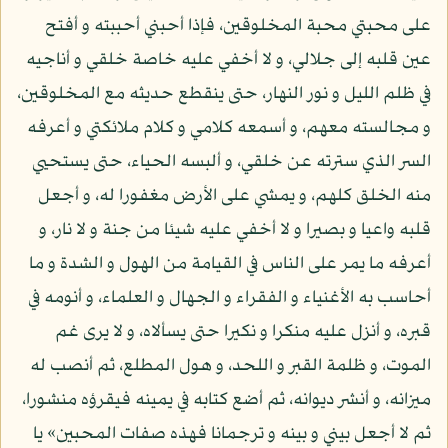
على محبتي محبة المخلوقين، فإذا أحبني أحببته و أفتح
عين قلبه إلى جلالي، و لا أخفي عليه خاصة خلقي و أناجيه
في ظلم الليل و نور النهار، حتى ينقطع حديثه مع المخلوقين،
و مجالسته معهم، و أسمعه كلامي و كلام ملائكتي و أعرفه
السر الذي سترته عن خلقي، و ألبسه الحياء، حتى يستحيي
منه الخلق كلهم، و يمشي على الأرض مغفورا له، و أجعل
قلبه واعيا و بصيرا و لا أخفي عليه شيئا من جنة و لا نار، و
أعرفه ما يمر على الناس في القيامة من الهول و الشدة و ما
أحاسب به الأغنياء و الفقراء و الجهال و العلماء، و أنومه في
قبره، و أنزل عليه منكرا و نكيرا حتى يسألاه، و لا يرى غم
الموت، و ظلمة القبر و اللحد، و هول المطلع، ثم أنصب له
ميزانه، و أنشر ديوانه، ثم أضع كتابه في يمينه فيقرؤه منشورا،
ثم لا أجعل بيني و بينه و ترجمانا فهذه صفات المحبين» يا