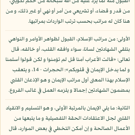
القبول منه لما يرد عليه من الله سبحانه من حكم تكويني،
من قدر و قضاء، أو تشريعي من أمر أو نهي أو غير ذلك، و من
هنا كان له مراتب بحسب ترتب الواردات بمراتبها.
الأولى: من مراتب الإسلام، القبول لظواهر الأوامر و النواهي
بتلقي الشهادتين لسانا، سواء وافقه القلب، أو خالفه، قال
تعالى: «قالت الأعراب آمنا قل لم تؤمنوا و لكن قولوا أسلمنا
و لما يدخل الإيمان في قلوبكم»: الحجرات - 14، و يتعقب
الإسلام بهذا المعنى أول مراتب الإيمان و هو الإذعان القلبي
بمضمون الشهادتين إجمالا و يلزمه العمل في غالب الفروع.
الثانية: ما يلي الإيمان بالمرتبة الأولى، و هو التسليم و الانقياد
القلبي لجل الاعتقادات الحقة التفصيلية و ما يتبعها من
الأعمال الصالحة و إن أمكن التخطي في بعض الموارد، قال