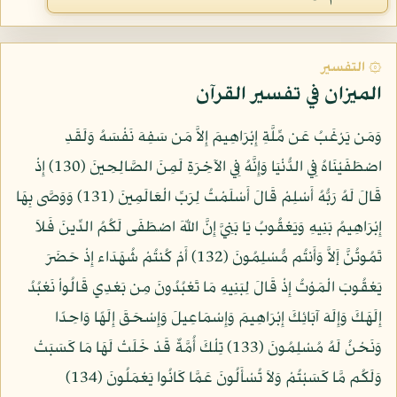
۞ التفسير
الميزان في تفسير القرآن
وَمَن يَرْغَبُ عَن مِّلَّةِ إِبْرَاهِيمَ إِلاَّ مَن سَفِهَ نَفْسَهُ وَلَقَدِ
اصْطَفَيْنَاهُ فِي الدُّنْيَا وَإِنَّهُ فِي الآخِرَةِ لَمِنَ الصَّالِحِينَ (130) إِذْ
قَالَ لَهُ رَبُّهُ أَسْلِمْ قَالَ أَسْلَمْتُ لِرَبِّ الْعَالَمِينَ (131) وَوَصَّى بِهَا
إِبْرَاهِيمُ بَنِيهِ وَيَعْقُوبُ يَا بَنِيَّ إِنَّ اللّهَ اصْطَفَى لَكُمُ الدِّينَ فَلاَ
تَمُوتُنَّ إَلاَّ وَأَنتُم مُّسْلِمُونَ (132) أَمْ كُنتُمْ شُهَدَاء إِذْ حَضَرَ
يَعْقُوبَ الْمَوْتُ إِذْ قَالَ لِبَنِيهِ مَا تَعْبُدُونَ مِن بَعْدِي قَالُواْ نَعْبُدُ
إِلَهَكَ وَإِلَهَ آبَائِكَ إِبْرَاهِيمَ وَإِسْمَاعِيلَ وَإِسْحَقَ إِلَهًا وَاحِدًا
وَنَحْنُ لَهُ مُسْلِمُونَ (133) تِلْكَ أُمَّةٌ قَدْ خَلَتْ لَهَا مَا كَسَبَتْ
وَلَكُم مَّا كَسَبْتُمْ وَلاَ تُسْأَلُونَ عَمَّا كَانُوا يَعْمَلُونَ (134)