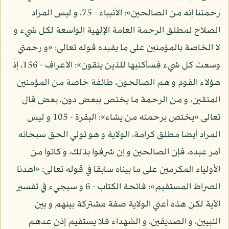
رحمتنا إنه من الصالحين»: الأنبياء - 75، و ليس المراد
الصلاح لمطلق الرحمة العامة الإلهية الواسعة لكل شيء و
لا الخاصة بالمؤمنين على ما يفيده قوله تعالى: «و رحمتي
وسعت كل شيء فسأكتبها للذين يتقون»: الأعراف - 156، إذ
هؤلاء القوم و هم الصالحون، طائفة خاصة من المؤمنين
المتقين، و من الرحمة ما يختص ببعض دون، بعض قال
تعالى «يختص برحمته من يشاء»: البقرة - 105 و ليس
المراد أيضا مطلق كرامة، الولاية و هو تولي الحق سبحانه
أمر عبده، فإن الصالحين و إن شرفوا بذلك، و كانوا من
الأولياء المكرمين على ما بيناه سابقا في قوله تعالى: «اهدنا
الصراط المستقيم»: فاتحة الكتاب - 6 و سيجيء في تفسير
الآية لكن هذه أعني الولاية صفة مشتركة بينهم و بين
النبيين، و الصديقين، و الشهداء فلا يستقيم إذن عدهم