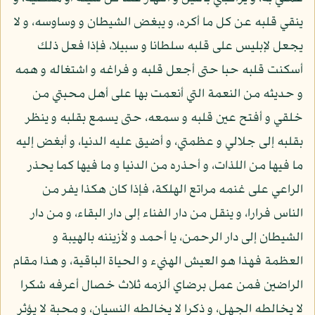
ينقي قلبه عن كل ما أكره، و يبغض الشيطان و وساوسه، و لا
يجعل لإبليس على قلبه سلطانا و سبيلا، فإذا فعل ذلك
أسكنت قلبه حبا حتى أجعل قلبه و فراغه و اشتغاله و همه
و حديثه من النعمة التي أنعمت بها على أهل محبتي من
خلقي و أفتح عين قلبه و سمعه، حتى يسمع بقلبه و ينظر
بقلبه إلى جلالي و عظمتي، و أضيق عليه الدنيا، و أبغض إليه
ما فيها من اللذات، و أحذره من الدنيا و ما فيها كما يحذر
الراعي على غنمه مراتع الهلكة، فإذا كان هكذا يفر من
الناس فرارا، و ينقل من دار الفناء إلى دار البقاء، و من دار
الشيطان إلى دار الرحمن، يا أحمد و لأزيننه بالهيبة و
العظمة فهذا هو العيش الهنيء و الحياة الباقية، و هذا مقام
الراضين فمن عمل برضاي ألزمه ثلاث خصال أعرفه شكرا
لا يخالطه الجهل، و ذكرا لا يخالطه النسيان، و محبة لا يؤثر