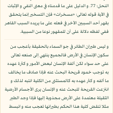
النحل: 77. و الدليل على ما قدمناه في معنى النفي و الإثبات
في الآية قوله تعالى: «مسخرات» فإن التسخير إنما يتحقق
بقهر أحد السببين الآخر في فعله على ما يريده السبب القاهر
ففي لفظه دلالة على أن للمقهور نوعا من السببية.
و ليس طيران الطائر في جو السماء بالحقيقة بأعجب من
سكون الإنسان في الأرض فالجميع ينتهي إلى صنعه تعالى
على حد سواء لكن ألفة الإنسان لبعض الأمور و كثرة عهده
به توجب خمود قريحة البحث عنه فإذا صادف ما يخالف
ما ألفه و كثر عهده به كالمستثنى من الكلية انتبه لذلك و
انتزعت القريحة للبحث عنه و الإنسان يرى الأجسام الأرضية
الثقيلة معتمدة على الأرض مجذوبة إليها فإذا وجد الطير
مثلا تنقض كلية هذا الحكم بطيرانها تعجب منه و انبسط