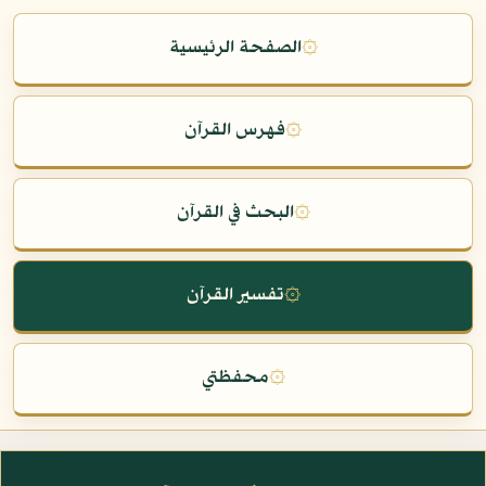
۞
الصفحة الرئيسية
۞
فهرس القرآن
۞
البحث في القرآن
۞
تفسير القرآن
۞
محفظتي