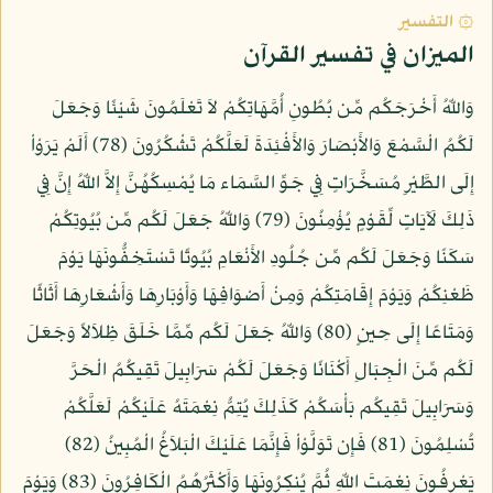
۞ التفسير
الميزان في تفسير القرآن
وَاللّهُ أَخْرَجَكُم مِّن بُطُونِ أُمَّهَاتِكُمْ لاَ تَعْلَمُونَ شَيْئًا وَجَعَلَ
لَكُمُ الْسَّمْعَ وَالأَبْصَارَ وَالأَفْئِدَةَ لَعَلَّكُمْ تَشْكُرُونَ (78) أَلَمْ يَرَوْاْ
إِلَى الطَّيْرِ مُسَخَّرَاتٍ فِي جَوِّ السَّمَاء مَا يُمْسِكُهُنَّ إِلاَّ اللّهُ إِنَّ فِي
ذَلِكَ لَآيَاتٍ لِّقَوْمٍ يُؤْمِنُونَ (79) وَاللّهُ جَعَلَ لَكُم مِّن بُيُوتِكُمْ
سَكَنًا وَجَعَلَ لَكُم مِّن جُلُودِ الأَنْعَامِ بُيُوتًا تَسْتَخِفُّونَهَا يَوْمَ
ظَعْنِكُمْ وَيَوْمَ إِقَامَتِكُمْ وَمِنْ أَصْوَافِهَا وَأَوْبَارِهَا وَأَشْعَارِهَا أَثَاثًا
وَمَتَاعًا إِلَى حِينٍ (80) وَاللّهُ جَعَلَ لَكُم مِّمَّا خَلَقَ ظِلاَلاً وَجَعَلَ
لَكُم مِّنَ الْجِبَالِ أَكْنَانًا وَجَعَلَ لَكُمْ سَرَابِيلَ تَقِيكُمُ الْحَرَّ
وَسَرَابِيلَ تَقِيكُم بَأْسَكُمْ كَذَلِكَ يُتِمُّ نِعْمَتَهُ عَلَيْكُمْ لَعَلَّكُمْ
تُسْلِمُونَ (81) فَإِن تَوَلَّوْاْ فَإِنَّمَا عَلَيْكَ الْبَلاَغُ الْمُبِينُ (82)
يَعْرِفُونَ نِعْمَتَ اللّهِ ثُمَّ يُنكِرُونَهَا وَأَكْثَرُهُمُ الْكَافِرُونَ (83) وَيَوْمَ