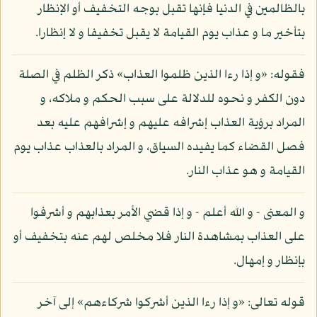
بالظالمين في الدنيا فإنها تقبل بوجه التخفيف أو الإنظار
بتأخير ما و عذاب يوم القيامة لا يقبل تخفيفا و لا إنظارا.
فقوله: «و إذا رءا الذين ظلموا العذاب» ذكر الظلم في الصلة
دون الكفر و نحوه للدلالة على سبب الحكم و ملاكه، و
المراد برؤية العذاب إشرافه عليهم و إشرافهم عليه بعد
فصل القضاء كما يفيده السياق، و المراد بالعذاب عذاب يوم
القيامة و هو عذاب النار.
و المعنى - و الله أعلم - و إذا قضي الأمر بعذابهم و أشرفوا
على العذاب بمشاهدة النار فلا مخلص لهم عنه بتخفيف أو
بإنظار و إمهال.
قوله تعالى: «و إذا رءا الذين أشركوا شركاءهم» إلى آخر