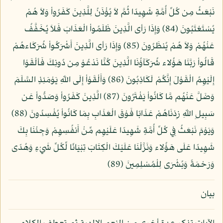
نَبْعَثُ مِن كُلِّ أُمَّةٍ شَهِيدًا ثُمَّ لاَ يُؤْذَنُ لِلَّذِينَ كَفَرُواْ وَلاَ هُمْ
يُسْتَعْتَبُونَ (84) وَإِذَا رَأى الَّذِينَ ظَلَمُواْ الْعَذَابَ فَلاَ يُخَفَّفُ
عَنْهُمْ وَلاَ هُمْ يُنظَرُونَ (85) وَإِذَا رَأى الَّذِينَ أَشْرَكُواْ شُرَكَاءهُمْ
قَالُواْ رَبَّنَا هَؤُلاء شُرَكَآؤُنَا الَّذِينَ كُنَّا نَدْعُوْ مِن دُونِكَ فَألْقَوْا
إِلَيْهِمُ الْقَوْلَ إِنَّكُمْ لَكَاذِبُونَ (86) وَأَلْقَوْاْ إِلَى اللّهِ يَوْمَئِذٍ السَّلَمَ
وَضَلَّ عَنْهُم مَّا كَانُواْ يَفْتَرُونَ (87) الَّذِينَ كَفَرُواْ وَصَدُّواْ عَن
سَبِيلِ اللّهِ زِدْنَاهُمْ عَذَابًا فَوْقَ الْعَذَابِ بِمَا كَانُواْ يُفْسِدُونَ (88)
وَيَوْمَ نَبْعَثُ فِي كُلِّ أُمَّةٍ شَهِيدًا عَلَيْهِم مِّنْ أَنفُسِهِمْ وَجِئْنَا بِكَ
شَهِيدًا عَلَى هَؤُلاء وَنَزَّلْنَا عَلَيْكَ الْكِتَابَ تِبْيَانًا لِّكُلِّ شَيْءٍ وَهُدًى
وَرَحْمَةً وَبُشْرَى لِلْمُسْلِمِينَ (89)
بيان