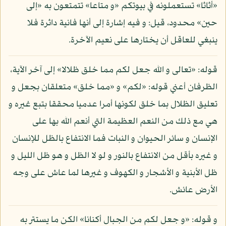
«أثاثا» تستعملونه في بيوتكم «و متاعا» تتمتعون به «إلى
حين» محدود، قيل: و فيه إشارة إلى أنها فانية داثرة فلا
ينبغي للعاقل أن يختارها على نعيم الآخرة.
قوله: «تعالى و الله جعل لكم مما خلق ظلالا» إلى آخر الآية،
الظرفان أعني قوله: «لكم» و «مما خلق» متعلقان بجعل و
تعليق الظلال بما خلق لكونها أمرا عدميا محققا بتبع غيره و
هي مع ذلك من النعم العظيمة التي أنعم الله بها على
الإنسان و سائر الحيوان و النبات فما الانتفاع بالظل للإنسان
و غيره بأقل من الانتفاع بالنور و لو لا الظل و هو ظل الليل و
ظل الأبنية و الأشجار و الكهوف و غيرها لما عاش على وجه
الأرض عائش.
و قوله: «و جعل لكم من الجبال أكنانا» الكن ما يستتر به