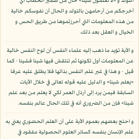
التولد و «لا تعلمون شيئا» حال من ضمير الخطاب أي
أخرجكم من أرحامهن بالتولد و الحال أن نفوسكم خالية
من هذه المعلومات التي أحرزتموها من طريق الحس و
الخيال و العقل بعد ذلك.
و الآية تؤيد ما ذهب إليه علماء النفس أن لوح النفس خالية
عن المعلومات أول تكونها ثم تنتقش فيها شيئا فشيئا - كما
قيل - و هذا في غير علم النفس بذاتها فلا يطلق عليه عرفا
«يعلم شيئا» و الدليل عليه قوله تعالى في خلال الآيات
السابقة فيمن يرد إلى أرذل العمر لكي لا يعلم من بعد علم
شيئا» فإن من الضروري أنه في تلك الحال عالم بنفسه.
و احتج بعضهم بعموم الآية على أن العلم الحضوري يعني به
علم الإنسان بنفسه كسائر العلوم الحصولية مفقود في