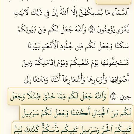
ٱلسَّمَآءِ مَا يُمۡسِكُهُنَّ إِلَّا ٱللَّهُۚ إِنَّ فِي ذَٰلِكَ لَأٓيَٰتٖ
لِّقَوۡمٖ يُؤۡمِنُونَ ٧٩
وَٱللَّهُ جَعَلَ لَكُم مِّنۢ بُيُوتِكُمۡ
سَكَنٗا وَجَعَلَ لَكُم مِّن جُلُودِ ٱلۡأَنۡعَٰمِ بُيُوتٗا
تَسۡتَخِفُّونَهَا يَوۡمَ ظَعۡنِكُمۡ وَيَوۡمَ إِقَامَتِكُمۡ وَمِنۡ
أَصۡوَافِهَا وَأَوۡبَارِهَا وَأَشۡعَارِهَآ أَثَٰثٗا وَمَتَٰعًا إِلَىٰ
حِينٖ ٨٠
وَٱللَّهُ جَعَلَ لَكُم مِّمَّا خَلَقَ ظِلَٰلٗا وَجَعَلَ
لَكُم مِّنَ ٱلۡجِبَالِ أَكۡنَٰنٗا وَجَعَلَ لَكُمۡ سَرَٰبِيلَ
تَقِيكُمُ ٱلۡحَرَّ وَسَرَٰبِيلَ تَقِيكُم بَأۡسَكُمۡۚ كَذَٰلِكَ يُتِمُّ