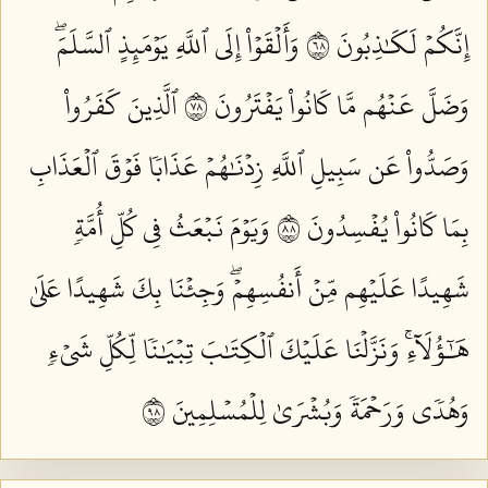
إِنَّكُمۡ لَكَٰذِبُونَ ٨٦
وَأَلۡقَوۡاْ إِلَى ٱللَّهِ يَوۡمَئِذٍ ٱلسَّلَمَۖ
وَضَلَّ عَنۡهُم مَّا كَانُواْ يَفۡتَرُونَ ٨٧
ٱلَّذِينَ كَفَرُواْ
وَصَدُّواْ عَن سَبِيلِ ٱللَّهِ زِدۡنَٰهُمۡ عَذَابٗا فَوۡقَ ٱلۡعَذَابِ
بِمَا كَانُواْ يُفۡسِدُونَ ٨٨
وَيَوۡمَ نَبۡعَثُ فِي كُلِّ أُمَّةٖ
شَهِيدًا عَلَيۡهِم مِّنۡ أَنفُسِهِمۡۖ وَجِئۡنَا بِكَ شَهِيدًا عَلَىٰ
هَٰٓؤُلَآءِۚ وَنَزَّلۡنَا عَلَيۡكَ ٱلۡكِتَٰبَ تِبۡيَٰنٗا لِّكُلِّ شَيۡءٖ
وَهُدٗى وَرَحۡمَةٗ وَبُشۡرَىٰ لِلۡمُسۡلِمِينَ ٨٩