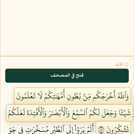
۞ الآية
فتح في المصحف
وَٱللَّهُ أَخۡرَجَكُم مِّنۢ بُطُونِ أُمَّهَٰتِكُمۡ لَا تَعۡلَمُونَ
شَيۡـٔٗا وَجَعَلَ لَكُمُ ٱلسَّمۡعَ وَٱلۡأَبۡصَٰرَ وَٱلۡأَفۡـِٔدَةَ لَعَلَّكُمۡ
تَشۡكُرُونَ ٧٨
أَلَمۡ يَرَوۡاْ إِلَى ٱلطَّيۡرِ مُسَخَّرَٰتٖ فِي جَوِّ