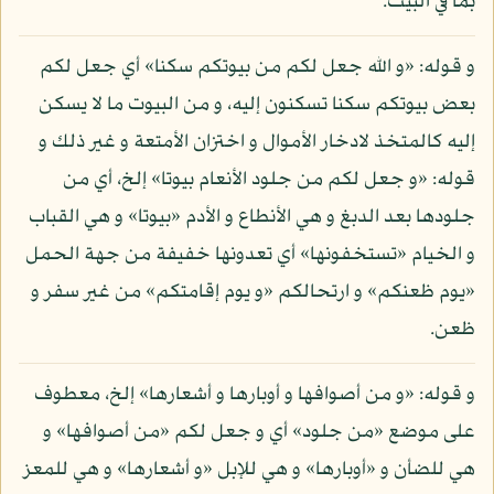
بما في البيت.
و قوله: «و الله جعل لكم من بيوتكم سكنا» أي جعل لكم
بعض بيوتكم سكنا تسكنون إليه، و من البيوت ما لا يسكن
إليه كالمتخذ لادخار الأموال و اختزان الأمتعة و غير ذلك و
قوله: «و جعل لكم من جلود الأنعام بيوتا» إلخ، أي من
جلودها بعد الدبغ و هي الأنطاع و الأدم «بيوتا» و هي القباب
و الخيام «تستخفونها» أي تعدونها خفيفة من جهة الحمل
«يوم ظعنكم» و ارتحالكم «و يوم إقامتكم» من غير سفر و
ظعن.
و قوله: «و من أصوافها و أوبارها و أشعارها» إلخ، معطوف
على موضع «من جلود» أي و جعل لكم «من أصوافها» و
هي للضأن و «أوبارها» و هي للإبل «و أشعارها» و هي للمعز