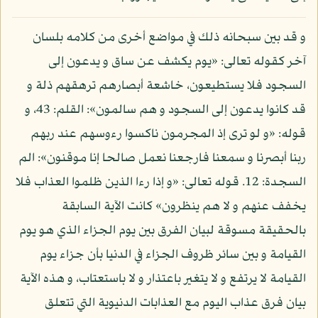
و قد بين سبحانه ذلك في مواضع أخرى من كلامه بلسان
آخر كقوله تعالى: «يوم يكشف عن ساق و يدعون إلى
السجود فلا يستطيعون، خاشعة أبصارهم ترهقهم ذلة و
قد كانوا يدعون إلى السجود و هم سالمون»: القلم: 43، و
قوله: «و لو ترى إذ المجرمون ناكسوا رءوسهم عند ربهم
ربنا أبصرنا و سمعنا فارجعنا نعمل صالحا إنا موقنون»: الم
السجدة: 12. قوله تعالى: «و إذا رءا الذين ظلموا العذاب فلا
يخفف عنهم و لا هم ينظرون» كانت الآية السابقة
بالحقيقة مسوقة لبيان الفرق بين يوم الجزاء الذي هو يوم
القيامة و بين سائر ظروف الجزاء في الدنيا بأن جزاء يوم
القيامة لا يرتفع و لا يتغير باعتذار و لا باستعتاب، و هذه الآية
بيان فرق عذاب اليوم مع العذابات الدنيوية التي تتعلق