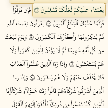
نِعۡمَتَهُۥ عَلَيۡكُمۡ لَعَلَّكُمۡ تُسۡلِمُونَ ٨١
فَإِن تَوَلَّوۡاْ
فَإِنَّمَا عَلَيۡكَ ٱلۡبَلَٰغُ ٱلۡمُبِينُ ٨٢
يَعۡرِفُونَ نِعۡمَتَ ٱللَّهِ
ثُمَّ يُنكِرُونَهَا وَأَكۡثَرُهُمُ ٱلۡكَٰفِرُونَ ٨٣
وَيَوۡمَ نَبۡعَثُ
مِن كُلِّ أُمَّةٖ شَهِيدٗا ثُمَّ لَا يُؤۡذَنُ لِلَّذِينَ كَفَرُواْ وَلَا
هُمۡ يُسۡتَعۡتَبُونَ ٨٤
وَإِذَا رَءَا ٱلَّذِينَ ظَلَمُواْ ٱلۡعَذَابَ
فَلَا يُخَفَّفُ عَنۡهُمۡ وَلَا هُمۡ يُنظَرُونَ ٨٥
وَإِذَا رَءَا
ٱلَّذِينَ أَشۡرَكُواْ شُرَكَآءَهُمۡ قَالُواْ رَبَّنَا هَٰٓؤُلَآءِ شُرَكَآؤُنَا
ٱلَّذِينَ كُنَّا نَدۡعُواْ مِن دُونِكَۖ فَأَلۡقَوۡاْ إِلَيۡهِمُ ٱلۡقَوۡلَ