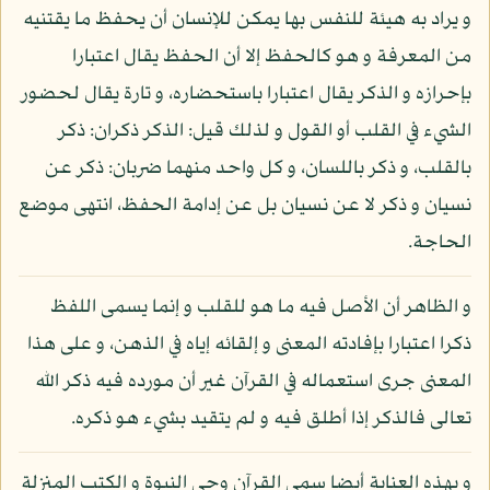
و يراد به هيئة للنفس بها يمكن للإنسان أن يحفظ ما يقتنيه
من المعرفة و هو كالحفظ إلا أن الحفظ يقال اعتبارا
بإحرازه و الذكر يقال اعتبارا باستحضاره، و تارة يقال لحضور
الشيء في القلب أو القول و لذلك قيل: الذكر ذكران: ذكر
بالقلب، و ذكر باللسان، و كل واحد منهما ضربان: ذكر عن
نسيان و ذكر لا عن نسيان بل عن إدامة الحفظ، انتهى موضع
الحاجة.
و الظاهر أن الأصل فيه ما هو للقلب و إنما يسمى اللفظ
ذكرا اعتبارا بإفادته المعنى و إلقائه إياه في الذهن، و على هذا
المعنى جرى استعماله في القرآن غير أن مورده فيه ذكر الله
تعالى فالذكر إذا أطلق فيه و لم يتقيد بشيء هو ذكره.
و بهذه العناية أيضا سمي القرآن وحي النبوة و الكتب المنزلة