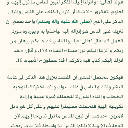
قوله تعالى: «و أنزلنا إليك الذكر لتبين للناس ما نزل إليهم و
لعلهم يتفكرون» لا شك أن تنزيل الكتاب على الناس و إنزال
الذكر على النبي
(صلى الله عليه وآله وسلم)
واحد بمعنى أن
تنزيله على الناس هو إنزاله إليه ليأخذوا به و يوردوه مورد
العمل كما قال تعالى: «يا أيها الناس قد جاءكم برهان من
ربكم و أنزلنا إليكم نورا مبينا»: النساء: 174، و قال: «لقد
أنزلنا إليكم كتابا فيه ذكركم أ فلا تعقلون»: الأنبياء: 10.
فيكون محصل المعنى أن القصد بنزول هذا الذكر إلى عامة
البشر و أنك و الناس في ذلك سواء، و إنما اخترناك لتوجيه
الخطاب و إلقاء القول لا لنحملك قدرة غيبية و إرادة
تكوينية إلهية فنجعلك مسيطرا عليهم و على كل شيء بل
لأمرين: أحدهما: أن تبين للناس ما نزل تدريجا إليهم لأن
المعارف الإلهية لا ينالها الناس بلا واسطة فلا بد من بعث