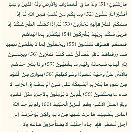
فَارْهَبُونِ (51) وَلَهُ مَا فِي الْسَّمَاوَاتِ وَالأَرْضِ وَلَهُ الدِّينُ وَاصِبًا
أَفَغَيْرَ اللّهِ تَتَّقُونَ (52) وَمَا بِكُم مِّن نِّعْمَةٍ فَمِنَ اللّهِ ثُمَّ إِذَا
مَسَّكُمُ الضُّرُّ فَإِلَيْهِ تَجْأَرُونَ (53) ثُمَّ إِذَا كَشَفَ الضُّرَّ عَنكُمْ إِذَا
فَرِيقٌ مِّنكُم بِرَبِّهِمْ يُشْرِكُونَ (54) لِيَكْفُرُواْ بِمَا آتَيْنَاهُمْ
فَتَمَتَّعُواْ فَسَوْفَ تَعْلَمُونَ (55) وَيَجْعَلُونَ لِمَا لاَ يَعْلَمُونَ نَصِيبًا
مِّمَّا رَزَقْنَاهُمْ تَاللّهِ لَتُسْأَلُنَّ عَمَّا كُنتُمْ تَفْتَرُونَ (56) وَيَجْعَلُونَ
لِلّهِ الْبَنَاتِ سُبْحَانَهُ وَلَهُم مَّا يَشْتَهُونَ (57) وَإِذَا بُشِّرَ أَحَدُهُمْ
بِالأُنثَى ظَلَّ وَجْهُهُ مُسْوَدًّا وَهُوَ كَظِيمٌ (58) يَتَوَارَى مِنَ الْقَوْمِ
مِن سُوءِ مَا بُشِّرَ بِهِ أَيُمْسِكُهُ عَلَى هُونٍ أَمْ يَدُسُّهُ فِي التُّرَابِ أَلاَ
سَاء مَا يَحْكُمُونَ (59) لِلَّذِينَ لاَ يُؤْمِنُونَ بِالآخِرَةِ مَثَلُ السَّوْءِ
وَلِلّهِ الْمَثَلُ الأَعْلَىَ وَهُوَ الْعَزِيزُ الْحَكِيمُ (60) وَلَوْ يُؤَاخِذُ اللّهُ
النَّاسَ بِظُلْمِهِم مَّا تَرَكَ عَلَيْهَا مِن دَآبَّةٍ وَلَكِن يُؤَخِّرُهُمْ إلَى
أَجَلٍ مُّسَمًّى فَإِذَا جَاء أَجَلُهُمْ لاَ يَسْتَأْخِرُونَ سَاعَةً وَلاَ