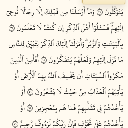
يَتَوَكَّلُونَ ٤٢
وَمَآ أَرۡسَلۡنَا مِن قَبۡلِكَ إِلَّا رِجَالٗا نُّوحِيٓ
إِلَيۡهِمۡۖ فَسۡـَٔلُوٓاْ أَهۡلَ ٱلذِّكۡرِ إِن كُنتُمۡ لَا تَعۡلَمُونَ ٤٣
بِٱلۡبَيِّنَٰتِ وَٱلزُّبُرِۗ وَأَنزَلۡنَآ إِلَيۡكَ ٱلذِّكۡرَ لِتُبَيِّنَ لِلنَّاسِ
مَا نُزِّلَ إِلَيۡهِمۡ وَلَعَلَّهُمۡ يَتَفَكَّرُونَ ٤٤
أَفَأَمِنَ ٱلَّذِينَ
مَكَرُواْ ٱلسَّيِّـَٔاتِ أَن يَخۡسِفَ ٱللَّهُ بِهِمُ ٱلۡأَرۡضَ أَوۡ
يَأۡتِيَهُمُ ٱلۡعَذَابُ مِنۡ حَيۡثُ لَا يَشۡعُرُونَ ٤٥
أَوۡ
يَأۡخُذَهُمۡ فِي تَقَلُّبِهِمۡ فَمَا هُم بِمُعۡجِزِينَ ٤٦
أَوۡ
يَأۡخُذَهُمۡ عَلَىٰ تَخَوُّفٖ فَإِنَّ رَبَّكُمۡ لَرَءُوفٞ رَّحِيمٌ ٤٧