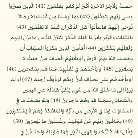
حَسَنَةً وَلَأَجْرُ الآخِرَةِ أَكْبَرُ لَوْ كَانُواْ يَعْلَمُونَ (41) الَّذِينَ صَبَرُواْ
وَعَلَى رَبِّهِمْ يَتَوَكَّلُونَ (42) وَمَا أَرْسَلْنَا مِن قَبْلِكَ إِلاَّ رِجَالاً
نُّوحِي إِلَيْهِمْ فَاسْأَلُواْ أَهْلَ الذِّكْرِ إِن كُنتُمْ لاَ تَعْلَمُونَ (43)
بِالْبَيِّنَاتِ وَالزُّبُرِ وَأَنزَلْنَا إِلَيْكَ الذِّكْرَ لِتُبَيِّنَ لِلنَّاسِ مَا نُزِّلَ إِلَيْهِمْ
وَلَعَلَّهُمْ يَتَفَكَّرُونَ (44) أَفَأَمِنَ الَّذِينَ مَكَرُواْ السَّيِّئَاتِ أَن
يَخْسِفَ اللّهُ بِهِمُ الأَرْضَ أَوْ يَأْتِيَهُمُ الْعَذَابُ مِنْ حَيْثُ لاَ
يَشْعُرُونَ (45) أَوْ يَأْخُذَهُمْ فِي تَقَلُّبِهِمْ فَمَا هُم بِمُعْجِزِينَ (46)
أَوْ يَأْخُذَهُمْ عَلَى تَخَوُّفٍ فَإِنَّ رَبَّكُمْ لَرؤُوفٌ رَّحِيمٌ (47) أَوَ لَمْ
يَرَوْاْ إِلَى مَا خَلَقَ اللّهُ مِن شَيْءٍ يَتَفَيَّأُ ظِلاَلُهُ عَنِ الْيَمِينِ
وَالْشَّمَآئِلِ سُجَّدًا لِلّهِ وَهُمْ دَاخِرُونَ (48) وَلِلّهِ يَسْجُدُ مَا فِي
السَّمَاوَاتِ وَمَا فِي الأَرْضِ مِن دَآبَّةٍ وَالْمَلآئِكَةُ وَهُمْ لاَ يَسْتَكْبِرُونَ
(49) يَخَافُونَ رَبَّهُم مِّن فَوْقِهِمْ وَيَفْعَلُونَ مَا يُؤْمَرُونَ (50)
وَقَالَ اللّهُ لاَ تَتَّخِذُواْ إِلهَيْنِ اثْنَيْنِ إِنَّمَا هُوَ إِلهٌ وَاحِدٌ فَإيَّايَ