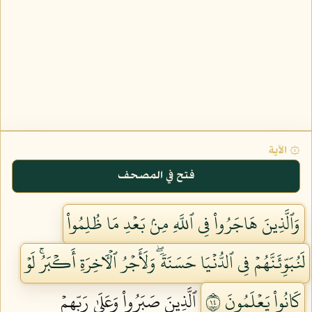
۞ الآية
فتح في المصحف
وَٱلَّذِينَ هَاجَرُواْ فِي ٱللَّهِ مِنۢ بَعۡدِ مَا ظُلِمُواْ
لَنُبَوِّئَنَّهُمۡ فِي ٱلدُّنۡيَا حَسَنَةٗۖ وَلَأَجۡرُ ٱلۡأٓخِرَةِ أَكۡبَرُۚ لَوۡ
كَانُواْ يَعۡلَمُونَ ٤١
ٱلَّذِينَ صَبَرُواْ وَعَلَىٰ رَبِّهِمۡ