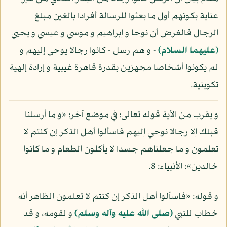
عناية بكونهم أول ما بعثوا للرسالة أفرادا بالغين مبلغ
الرجال فالغرض أن نوحا و إبراهيم و موسى و عيسى و يحيى
(عليهما السلام)
- و هم رسل - كانوا رجالا يوحى إليهم و
لم يكونوا أشخاصا مجهزين بقدرة قاهرة غيبية و إرادة إلهية
تكوينية.
و يقرب من الآية قوله تعالى: في موضع آخر: «و ما أرسلنا
قبلك إلا رجالا نوحي إليهم فاسألوا أهل الذكر إن كنتم لا
تعلمون و ما جعلناهم جسدا لا يأكلون الطعام و ما كانوا
خالدين»: الأنبياء: 8.
و قوله: «فاسألوا أهل الذكر إن كنتم لا تعلمون الظاهر أنه
خطاب للنبي
(صلى الله عليه وآله وسلم)
و لقومه، و قد