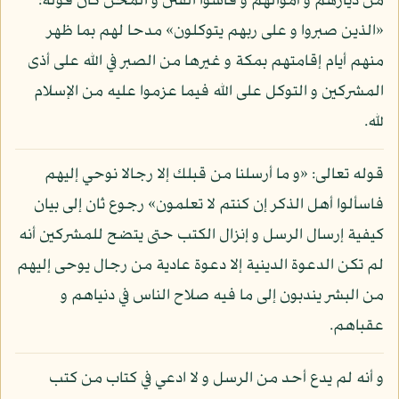
من ديارهم و أموالهم و قاسوا الفتن و المحن كان قوله:
«الذين صبروا و على ربهم يتوكلون» مدحا لهم بما ظهر
منهم أيام إقامتهم بمكة و غيرها من الصبر في الله على أذى
المشركين و التوكل على الله فيما عزموا عليه من الإسلام
لله.
قوله تعالى: «و ما أرسلنا من قبلك إلا رجالا نوحي إليهم
فاسألوا أهل الذكر إن كنتم لا تعلمون» رجوع ثان إلى بيان
كيفية إرسال الرسل و إنزال الكتب حتى يتضح للمشركين أنه
لم تكن الدعوة الدينية إلا دعوة عادية من رجال يوحى إليهم
من البشر يندبون إلى ما فيه صلاح الناس في دنياهم و
عقباهم.
و أنه لم يدع أحد من الرسل و لا ادعي في كتاب من كتب