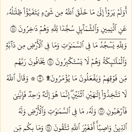
أَوَلَمۡ يَرَوۡاْ إِلَىٰ مَا خَلَقَ ٱللَّهُ مِن شَيۡءٖ يَتَفَيَّؤُاْ ظِلَٰلُهُۥ
عَنِ ٱلۡيَمِينِ وَٱلشَّمَآئِلِ سُجَّدٗا لِّلَّهِ وَهُمۡ دَٰخِرُونَ ٤٨
وَلِلَّهِۤ يَسۡجُدُۤ مَا فِي ٱلسَّمَٰوَٰتِ وَمَا فِي ٱلۡأَرۡضِ مِن دَآبَّةٖ
وَٱلۡمَلَٰٓئِكَةُ وَهُمۡ لَا يَسۡتَكۡبِرُونَ ٤٩
يَخَافُونَ رَبَّهُم
مِّن فَوۡقِهِمۡ وَيَفۡعَلُونَ مَا يُؤۡمَرُونَ۩ ٥٠
۞ وَقَالَ ٱللَّهُ
لَا تَتَّخِذُوٓاْ إِلَٰهَيۡنِ ٱثۡنَيۡنِۖ إِنَّمَا هُوَ إِلَٰهٞ وَٰحِدٞ فَإِيَّٰيَ
فَٱرۡهَبُونِ ٥١
وَلَهُۥ مَا فِي ٱلسَّمَٰوَٰتِ وَٱلۡأَرۡضِ وَلَهُ
ٱلدِّينُ وَاصِبًاۚ أَفَغَيۡرَ ٱللَّهِ تَتَّقُونَ ٥٢
وَمَا بِكُم مِّن