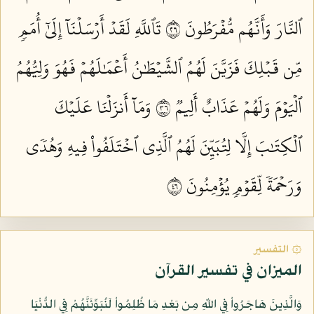
ٱلنَّارَ وَأَنَّهُم مُّفۡرَطُونَ ٦٢
تَٱللَّهِ لَقَدۡ أَرۡسَلۡنَآ إِلَىٰٓ أُمَمٖ
مِّن قَبۡلِكَ فَزَيَّنَ لَهُمُ ٱلشَّيۡطَٰنُ أَعۡمَٰلَهُمۡ فَهُوَ وَلِيُّهُمُ
ٱلۡيَوۡمَ وَلَهُمۡ عَذَابٌ أَلِيمٞ ٦٣
وَمَآ أَنزَلۡنَا عَلَيۡكَ
ٱلۡكِتَٰبَ إِلَّا لِتُبَيِّنَ لَهُمُ ٱلَّذِي ٱخۡتَلَفُواْ فِيهِ وَهُدٗى
وَرَحۡمَةٗ لِّقَوۡمٖ يُؤۡمِنُونَ ٦٤
۞ التفسير
الميزان في تفسير القرآن
وَالَّذِينَ هَاجَرُواْ فِي اللّهِ مِن بَعْدِ مَا ظُلِمُواْ لَنُبَوِّئَنَّهُمْ فِي الدُّنْيَا