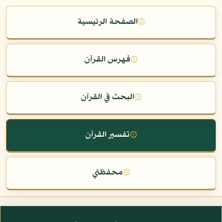
۞
الصفحة الرئيسية
۞
فهرس القرآن
۞
البحث في القرآن
۞
تفسير القرآن
۞
محفظتي