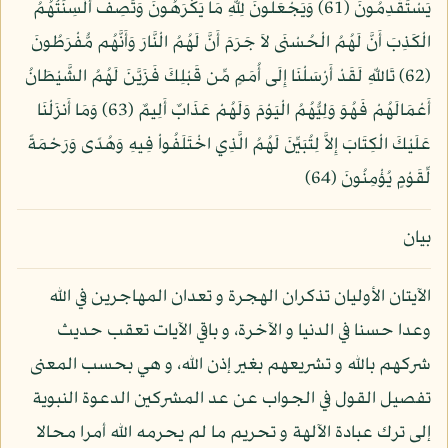
يَسْتَقْدِمُونَ (61) وَيَجْعَلُونَ لِلّهِ مَا يَكْرَهُونَ وَتَصِفُ أَلْسِنَتُهُمُ
الْكَذِبَ أَنَّ لَهُمُ الْحُسْنَى لاَ جَرَمَ أَنَّ لَهُمُ الْنَّارَ وَأَنَّهُم مُّفْرَطُونَ
(62) تَاللّهِ لَقَدْ أَرْسَلْنَا إِلَى أُمَمٍ مِّن قَبْلِكَ فَزَيَّنَ لَهُمُ الشَّيْطَانُ
أَعْمَالَهُمْ فَهُوَ وَلِيُّهُمُ الْيَوْمَ وَلَهُمْ عَذَابٌ أَلِيمٌ (63) وَمَا أَنزَلْنَا
عَلَيْكَ الْكِتَابَ إِلاَّ لِتُبَيِّنَ لَهُمُ الَّذِي اخْتَلَفُواْ فِيهِ وَهُدًى وَرَحْمَةً
لِّقَوْمٍ يُؤْمِنُونَ (64)
بيان
الآيتان الأوليان تذكران الهجرة و تعدان المهاجرين في الله
وعدا حسنا في الدنيا و الآخرة، و باقي الآيات تعقب حديث
شركهم بالله و تشريعهم بغير إذن الله، و هي بحسب المعنى
تفصيل القول في الجواب عن عد المشركين الدعوة النبوية
إلى ترك عبادة الآلهة و تحريم ما لم يحرمه الله أمرا محالا