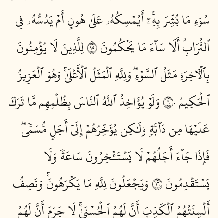
سُوٓءِ مَا بُشِّرَ بِهِۦٓۚ أَيُمۡسِكُهُۥ عَلَىٰ هُونٍ أَمۡ يَدُسُّهُۥ فِي
ٱلتُّرَابِۗ أَلَا سَآءَ مَا يَحۡكُمُونَ ٥٩
لِلَّذِينَ لَا يُؤۡمِنُونَ
بِٱلۡأٓخِرَةِ مَثَلُ ٱلسَّوۡءِۖ وَلِلَّهِ ٱلۡمَثَلُ ٱلۡأَعۡلَىٰۚ وَهُوَ ٱلۡعَزِيزُ
ٱلۡحَكِيمُ ٦٠
وَلَوۡ يُؤَاخِذُ ٱللَّهُ ٱلنَّاسَ بِظُلۡمِهِم مَّا تَرَكَ
عَلَيۡهَا مِن دَآبَّةٖ وَلَٰكِن يُؤَخِّرُهُمۡ إِلَىٰٓ أَجَلٖ مُّسَمّٗىۖ
فَإِذَا جَآءَ أَجَلُهُمۡ لَا يَسۡتَـٔۡخِرُونَ سَاعَةٗ وَلَا
يَسۡتَقۡدِمُونَ ٦١
وَيَجۡعَلُونَ لِلَّهِ مَا يَكۡرَهُونَۚ وَتَصِفُ
أَلۡسِنَتُهُمُ ٱلۡكَذِبَ أَنَّ لَهُمُ ٱلۡحُسۡنَىٰۚ لَا جَرَمَ أَنَّ لَهُمُ