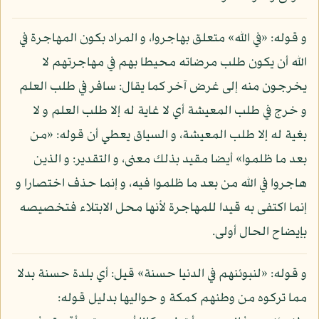
و قوله: «في الله» متعلق بهاجروا، و المراد بكون المهاجرة في
الله أن يكون طلب مرضاته محيطا بهم في مهاجرتهم لا
يخرجون منه إلى غرض آخر كما يقال: سافر في طلب العلم
و خرج في طلب المعيشة أي لا غاية له إلا طلب العلم و لا
بغية له إلا طلب المعيشة، و السياق يعطي أن قوله: «من
بعد ما ظلموا» أيضا مقيد بذلك معنى، و التقدير: و الذين
هاجروا في الله من بعد ما ظلموا فيه، و إنما حذف اختصارا و
إنما اكتفى به قيدا للمهاجرة لأنها محل الابتلاء فتخصيصه
بإيضاح الحال أولى.
و قوله: «لنبوئنهم في الدنيا حسنة» قيل: أي بلدة حسنة بدلا
مما تركوه من وطنهم كمكة و حواليها بدليل قوله: