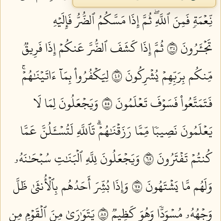
نِّعۡمَةٖ فَمِنَ ٱللَّهِۖ ثُمَّ إِذَا مَسَّكُمُ ٱلضُّرُّ فَإِلَيۡهِ
تَجۡـَٔرُونَ ٥٣
ثُمَّ إِذَا كَشَفَ ٱلضُّرَّ عَنكُمۡ إِذَا فَرِيقٞ
مِّنكُم بِرَبِّهِمۡ يُشۡرِكُونَ ٥٤
لِيَكۡفُرُواْ بِمَآ ءَاتَيۡنَٰهُمۡۚ
فَتَمَتَّعُواْ فَسَوۡفَ تَعۡلَمُونَ ٥٥
وَيَجۡعَلُونَ لِمَا لَا
يَعۡلَمُونَ نَصِيبٗا مِّمَّا رَزَقۡنَٰهُمۡۗ تَٱللَّهِ لَتُسۡـَٔلُنَّ عَمَّا
كُنتُمۡ تَفۡتَرُونَ ٥٦
وَيَجۡعَلُونَ لِلَّهِ ٱلۡبَنَٰتِ سُبۡحَٰنَهُۥ
وَلَهُم مَّا يَشۡتَهُونَ ٥٧
وَإِذَا بُشِّرَ أَحَدُهُم بِٱلۡأُنثَىٰ ظَلَّ
وَجۡهُهُۥ مُسۡوَدّٗا وَهُوَ كَظِيمٞ ٥٨
يَتَوَٰرَىٰ مِنَ ٱلۡقَوۡمِ مِن