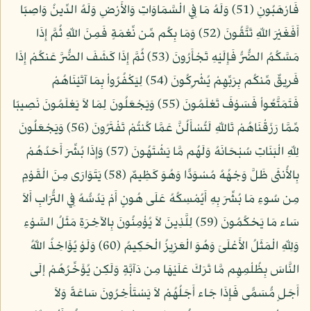
فَارْهَبُونِ (51) وَلَهُ مَا فِي الْسَّمَاوَاتِ وَالأَرْضِ وَلَهُ الدِّينُ وَاصِبًا
أَفَغَيْرَ اللّهِ تَتَّقُونَ (52) وَمَا بِكُم مِّن نِّعْمَةٍ فَمِنَ اللّهِ ثُمَّ إِذَا
مَسَّكُمُ الضُّرُّ فَإِلَيْهِ تَجْأَرُونَ (53) ثُمَّ إِذَا كَشَفَ الضُّرَّ عَنكُمْ إِذَا
فَرِيقٌ مِّنكُم بِرَبِّهِمْ يُشْرِكُونَ (54) لِيَكْفُرُواْ بِمَا آتَيْنَاهُمْ
فَتَمَتَّعُواْ فَسَوْفَ تَعْلَمُونَ (55) وَيَجْعَلُونَ لِمَا لاَ يَعْلَمُونَ نَصِيبًا
مِّمَّا رَزَقْنَاهُمْ تَاللّهِ لَتُسْأَلُنَّ عَمَّا كُنتُمْ تَفْتَرُونَ (56) وَيَجْعَلُونَ
لِلّهِ الْبَنَاتِ سُبْحَانَهُ وَلَهُم مَّا يَشْتَهُونَ (57) وَإِذَا بُشِّرَ أَحَدُهُمْ
بِالأُنثَى ظَلَّ وَجْهُهُ مُسْوَدًّا وَهُوَ كَظِيمٌ (58) يَتَوَارَى مِنَ الْقَوْمِ
مِن سُوءِ مَا بُشِّرَ بِهِ أَيُمْسِكُهُ عَلَى هُونٍ أَمْ يَدُسُّهُ فِي التُّرَابِ أَلاَ
سَاء مَا يَحْكُمُونَ (59) لِلَّذِينَ لاَ يُؤْمِنُونَ بِالآخِرَةِ مَثَلُ السَّوْءِ
وَلِلّهِ الْمَثَلُ الأَعْلَىَ وَهُوَ الْعَزِيزُ الْحَكِيمُ (60) وَلَوْ يُؤَاخِذُ اللّهُ
النَّاسَ بِظُلْمِهِم مَّا تَرَكَ عَلَيْهَا مِن دَآبَّةٍ وَلَكِن يُؤَخِّرُهُمْ إلَى
أَجَلٍ مُّسَمًّى فَإِذَا جَاء أَجَلُهُمْ لاَ يَسْتَأْخِرُونَ سَاعَةً وَلاَ