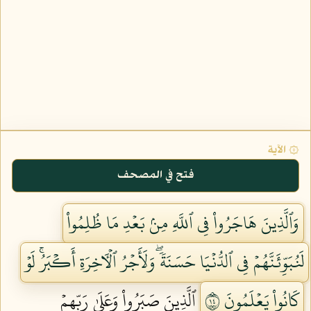
۞ الآية
فتح في المصحف
وَٱلَّذِينَ هَاجَرُواْ فِي ٱللَّهِ مِنۢ بَعۡدِ مَا ظُلِمُواْ
لَنُبَوِّئَنَّهُمۡ فِي ٱلدُّنۡيَا حَسَنَةٗۖ وَلَأَجۡرُ ٱلۡأٓخِرَةِ أَكۡبَرُۚ لَوۡ
كَانُواْ يَعۡلَمُونَ ٤١
ٱلَّذِينَ صَبَرُواْ وَعَلَىٰ رَبِّهِمۡ