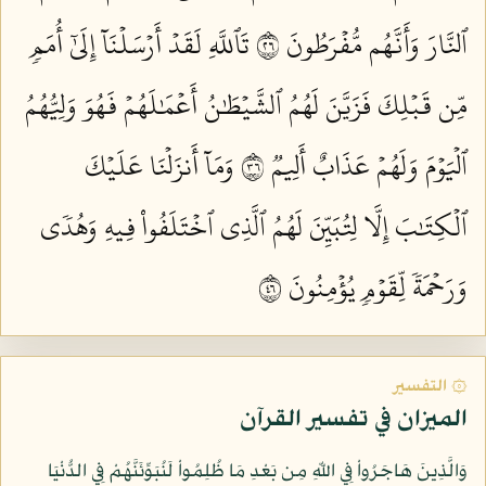
ٱلنَّارَ وَأَنَّهُم مُّفۡرَطُونَ ٦٢
تَٱللَّهِ لَقَدۡ أَرۡسَلۡنَآ إِلَىٰٓ أُمَمٖ
مِّن قَبۡلِكَ فَزَيَّنَ لَهُمُ ٱلشَّيۡطَٰنُ أَعۡمَٰلَهُمۡ فَهُوَ وَلِيُّهُمُ
ٱلۡيَوۡمَ وَلَهُمۡ عَذَابٌ أَلِيمٞ ٦٣
وَمَآ أَنزَلۡنَا عَلَيۡكَ
ٱلۡكِتَٰبَ إِلَّا لِتُبَيِّنَ لَهُمُ ٱلَّذِي ٱخۡتَلَفُواْ فِيهِ وَهُدٗى
وَرَحۡمَةٗ لِّقَوۡمٖ يُؤۡمِنُونَ ٦٤
۞ التفسير
الميزان في تفسير القرآن
وَالَّذِينَ هَاجَرُواْ فِي اللّهِ مِن بَعْدِ مَا ظُلِمُواْ لَنُبَوِّئَنَّهُمْ فِي الدُّنْيَا