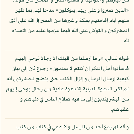
من ديارهم و أموالهم و قاسوا الفتن و المحن كان قوله:
«الذين صبروا و على ربهم يتوكلون» مدحا لهم بما ظهر
منهم أيام إقامتهم بمكة و غيرها من الصبر في الله على أذى
المشركين و التوكل على الله فيما عزموا عليه من الإسلام
لله.
قوله تعالى: «و ما أرسلنا من قبلك إلا رجالا نوحي إليهم
فاسألوا أهل الذكر إن كنتم لا تعلمون» رجوع ثان إلى بيان
كيفية إرسال الرسل و إنزال الكتب حتى يتضح للمشركين أنه
لم تكن الدعوة الدينية إلا دعوة عادية من رجال يوحى إليهم
من البشر يندبون إلى ما فيه صلاح الناس في دنياهم و
عقباهم.
و أنه لم يدع أحد من الرسل و لا ادعي في كتاب من كتب