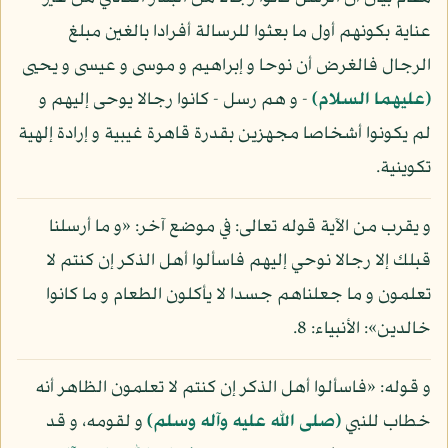
عناية بكونهم أول ما بعثوا للرسالة أفرادا بالغين مبلغ
الرجال فالغرض أن نوحا و إبراهيم و موسى و عيسى و يحيى
(عليهما السلام)
- و هم رسل - كانوا رجالا يوحى إليهم و
لم يكونوا أشخاصا مجهزين بقدرة قاهرة غيبية و إرادة إلهية
تكوينية.
و يقرب من الآية قوله تعالى: في موضع آخر: «و ما أرسلنا
قبلك إلا رجالا نوحي إليهم فاسألوا أهل الذكر إن كنتم لا
تعلمون و ما جعلناهم جسدا لا يأكلون الطعام و ما كانوا
خالدين»: الأنبياء: 8.
و قوله: «فاسألوا أهل الذكر إن كنتم لا تعلمون الظاهر أنه
خطاب للنبي
(صلى الله عليه وآله وسلم)
و لقومه، و قد