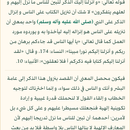
قوله تعالى: «و أنزلنا إليك الذكر لتبين للناس ما نزل إليهم و
لعلهم يتفكرون» لا شك أن تنزيل الكتاب على الناس و إنزال
الذكر على النبي
(صلى الله عليه وآله وسلم)
واحد بمعنى أن
تنزيله على الناس هو إنزاله إليه ليأخذوا به و يوردوه مورد
العمل كما قال تعالى: «يا أيها الناس قد جاءكم برهان من
ربكم و أنزلنا إليكم نورا مبينا»: النساء: 174، و قال: «لقد
أنزلنا إليكم كتابا فيه ذكركم أ فلا تعقلون»: الأنبياء: 10.
فيكون محصل المعنى أن القصد بنزول هذا الذكر إلى عامة
البشر و أنك و الناس في ذلك سواء، و إنما اخترناك لتوجيه
الخطاب و إلقاء القول لا لنحملك قدرة غيبية و إرادة
تكوينية إلهية فنجعلك مسيطرا عليهم و على كل شيء بل
لأمرين: أحدهما: أن تبين للناس ما نزل تدريجا إليهم لأن
المعارف الإلهية لا ينالها الناس بلا واسطة فلا بد من بعث