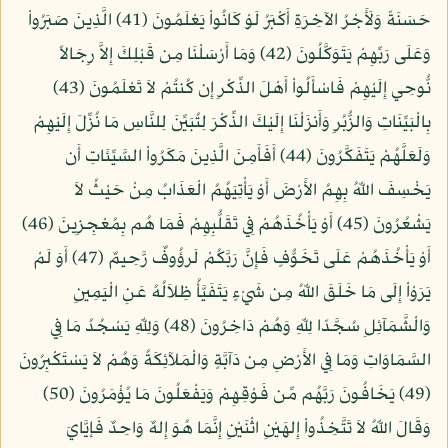
حَسَنَةً وَلَأَجْرُ الآخِرَةِ أَكْبَرُ لَوْ كَانُواْ يَعْلَمُونَ (41) الَّذِينَ صَبَرُواْ
وَعَلَى رَبِّهِمْ يَتَوَكَّلُونَ (42) وَمَا أَرْسَلْنَا مِن قَبْلِكَ إِلاَّ رِجَالاً
نُّوحِي إِلَيْهِمْ فَاسْأَلُواْ أَهْلَ الذِّكْرِ إِن كُنتُمْ لاَ تَعْلَمُونَ (43)
بِالْبَيِّنَاتِ وَالزُّبُرِ وَأَنزَلْنَا إِلَيْكَ الذِّكْرَ لِتُبَيِّنَ لِلنَّاسِ مَا نُزِّلَ إِلَيْهِمْ
وَلَعَلَّهُمْ يَتَفَكَّرُونَ (44) أَفَأَمِنَ الَّذِينَ مَكَرُواْ السَّيِّئَاتِ أَن
يَخْسِفَ اللّهُ بِهِمُ الأَرْضَ أَوْ يَأْتِيَهُمُ الْعَذَابُ مِنْ حَيْثُ لاَ
يَشْعُرُونَ (45) أَوْ يَأْخُذَهُمْ فِي تَقَلُّبِهِمْ فَمَا هُم بِمُعْجِزِينَ (46)
أَوْ يَأْخُذَهُمْ عَلَى تَخَوُّفٍ فَإِنَّ رَبَّكُمْ لَرؤُوفٌ رَّحِيمٌ (47) أَوَ لَمْ
يَرَوْاْ إِلَى مَا خَلَقَ اللّهُ مِن شَيْءٍ يَتَفَيَّأُ ظِلاَلُهُ عَنِ الْيَمِينِ
وَالْشَّمَآئِلِ سُجَّدًا لِلّهِ وَهُمْ دَاخِرُونَ (48) وَلِلّهِ يَسْجُدُ مَا فِي
السَّمَاوَاتِ وَمَا فِي الأَرْضِ مِن دَآبَّةٍ وَالْمَلآئِكَةُ وَهُمْ لاَ يَسْتَكْبِرُونَ
(49) يَخَافُونَ رَبَّهُم مِّن فَوْقِهِمْ وَيَفْعَلُونَ مَا يُؤْمَرُونَ (50)
وَقَالَ اللّهُ لاَ تَتَّخِذُواْ إِلهَيْنِ اثْنَيْنِ إِنَّمَا هُوَ إِلهٌ وَاحِدٌ فَإيَّايَ