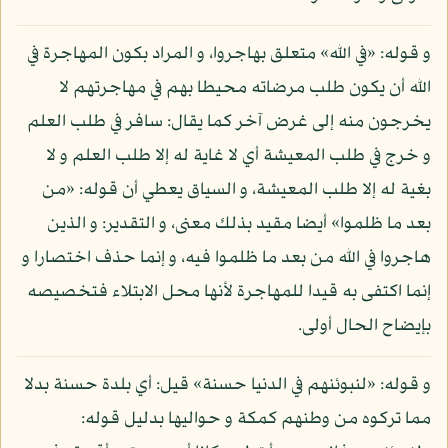
و قوله: «في الله» متعلق بهاجروا، و المراد بكون المهاجرة في
الله أن يكون طلب مرضاته محيطا بهم في مهاجرتهم لا
يخرجون منه إلى غرض آخر كما يقال: سافر في طلب العلم
و خرج في طلب المعيشة أي لا غاية له إلا طلب العلم و لا
بغية له إلا طلب المعيشة، و السياق يعطي أن قوله: «من
بعد ما ظلموا» أيضا مقيد بذلك معنى، و التقدير: و الذين
هاجروا في الله من بعد ما ظلموا فيه، و إنما حذف اختصارا و
إنما اكتفى به قيدا للمهاجرة لأنها محل الابتلاء فتخصيصه
بإيضاح الحال أولى.
و قوله: «لنبوئنهم في الدنيا حسنة» قيل: أي بلدة حسنة بدلا
مما تركوه من وطنهم كمكة و حواليها بدليل قوله: