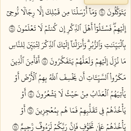
يَتَوَكَّلُونَ ٤٢
وَمَآ أَرۡسَلۡنَا مِن قَبۡلِكَ إِلَّا رِجَالٗا نُّوحِيٓ
إِلَيۡهِمۡۖ فَسۡـَٔلُوٓاْ أَهۡلَ ٱلذِّكۡرِ إِن كُنتُمۡ لَا تَعۡلَمُونَ ٤٣
بِٱلۡبَيِّنَٰتِ وَٱلزُّبُرِۗ وَأَنزَلۡنَآ إِلَيۡكَ ٱلذِّكۡرَ لِتُبَيِّنَ لِلنَّاسِ
مَا نُزِّلَ إِلَيۡهِمۡ وَلَعَلَّهُمۡ يَتَفَكَّرُونَ ٤٤
أَفَأَمِنَ ٱلَّذِينَ
مَكَرُواْ ٱلسَّيِّـَٔاتِ أَن يَخۡسِفَ ٱللَّهُ بِهِمُ ٱلۡأَرۡضَ أَوۡ
يَأۡتِيَهُمُ ٱلۡعَذَابُ مِنۡ حَيۡثُ لَا يَشۡعُرُونَ ٤٥
أَوۡ
يَأۡخُذَهُمۡ فِي تَقَلُّبِهِمۡ فَمَا هُم بِمُعۡجِزِينَ ٤٦
أَوۡ
يَأۡخُذَهُمۡ عَلَىٰ تَخَوُّفٖ فَإِنَّ رَبَّكُمۡ لَرَءُوفٞ رَّحِيمٌ ٤٧