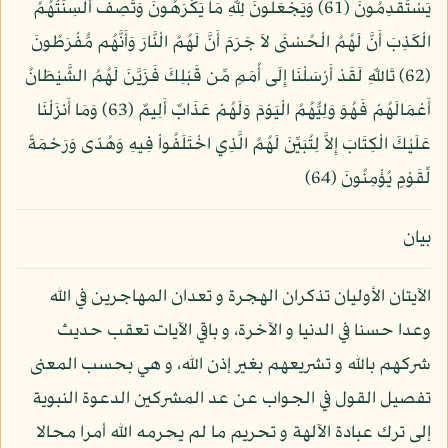
يَسْتَقْدِمُونَ (61) وَيَجْعَلُونَ لِلّهِ مَا يَكْرَهُونَ وَتَصِفُ أَلْسِنَتُهُمُ
الْكَذِبَ أَنَّ لَهُمُ الْحُسْنَى لاَ جَرَمَ أَنَّ لَهُمُ الْنَّارَ وَأَنَّهُم مُّفْرَطُونَ
(62) تَاللّهِ لَقَدْ أَرْسَلْنَا إِلَى أُمَمٍ مِّن قَبْلِكَ فَزَيَّنَ لَهُمُ الشَّيْطَانُ
أَعْمَالَهُمْ فَهُوَ وَلِيُّهُمُ الْيَوْمَ وَلَهُمْ عَذَابٌ أَلِيمٌ (63) وَمَا أَنزَلْنَا
عَلَيْكَ الْكِتَابَ إِلاَّ لِتُبَيِّنَ لَهُمُ الَّذِي اخْتَلَفُواْ فِيهِ وَهُدًى وَرَحْمَةً
لِّقَوْمٍ يُؤْمِنُونَ (64)
بيان
الآيتان الأوليان تذكران الهجرة و تعدان المهاجرين في الله
وعدا حسنا في الدنيا و الآخرة، و باقي الآيات تعقب حديث
شركهم بالله و تشريعهم بغير إذن الله، و هي بحسب المعنى
تفصيل القول في الجواب عن عد المشركين الدعوة النبوية
إلى ترك عبادة الآلهة و تحريم ما لم يحرمه الله أمرا محالا