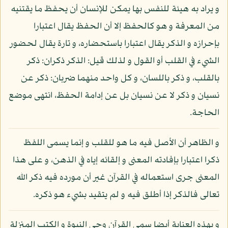
و يراد به هيئة للنفس بها يمكن للإنسان أن يحفظ ما يقتنيه
من المعرفة و هو كالحفظ إلا أن الحفظ يقال اعتبارا
بإحرازه و الذكر يقال اعتبارا باستحضاره، و تارة يقال لحضور
الشيء في القلب أو القول و لذلك قيل: الذكر ذكران: ذكر
بالقلب، و ذكر باللسان، و كل واحد منهما ضربان: ذكر عن
نسيان و ذكر لا عن نسيان بل عن إدامة الحفظ، انتهى موضع
الحاجة.
و الظاهر أن الأصل فيه ما هو للقلب و إنما يسمى اللفظ
ذكرا اعتبارا بإفادته المعنى و إلقائه إياه في الذهن، و على هذا
المعنى جرى استعماله في القرآن غير أن مورده فيه ذكر الله
تعالى فالذكر إذا أطلق فيه و لم يتقيد بشيء هو ذكره.
و بهذه العناية أيضا سمي القرآن وحي النبوة و الكتب المنزلة