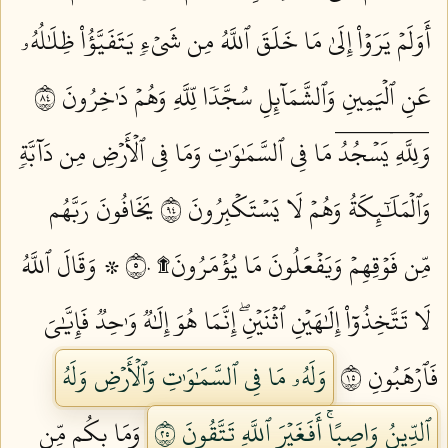
أَوَلَمۡ يَرَوۡاْ إِلَىٰ مَا خَلَقَ ٱللَّهُ مِن شَيۡءٖ يَتَفَيَّؤُاْ ظِلَٰلُهُۥ
عَنِ ٱلۡيَمِينِ وَٱلشَّمَآئِلِ سُجَّدٗا لِّلَّهِ وَهُمۡ دَٰخِرُونَ ٤٨
وَلِلَّهِۤ يَسۡجُدُۤ مَا فِي ٱلسَّمَٰوَٰتِ وَمَا فِي ٱلۡأَرۡضِ مِن دَآبَّةٖ
وَٱلۡمَلَٰٓئِكَةُ وَهُمۡ لَا يَسۡتَكۡبِرُونَ ٤٩
يَخَافُونَ رَبَّهُم
مِّن فَوۡقِهِمۡ وَيَفۡعَلُونَ مَا يُؤۡمَرُونَ۩ ٥٠
۞ وَقَالَ ٱللَّهُ
لَا تَتَّخِذُوٓاْ إِلَٰهَيۡنِ ٱثۡنَيۡنِۖ إِنَّمَا هُوَ إِلَٰهٞ وَٰحِدٞ فَإِيَّٰيَ
فَٱرۡهَبُونِ ٥١
وَلَهُۥ مَا فِي ٱلسَّمَٰوَٰتِ وَٱلۡأَرۡضِ وَلَهُ
ٱلدِّينُ وَاصِبًاۚ أَفَغَيۡرَ ٱللَّهِ تَتَّقُونَ ٥٢
وَمَا بِكُم مِّن