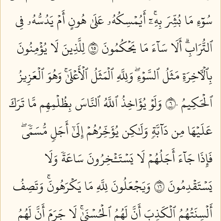
سُوٓءِ مَا بُشِّرَ بِهِۦٓۚ أَيُمۡسِكُهُۥ عَلَىٰ هُونٍ أَمۡ يَدُسُّهُۥ فِي
ٱلتُّرَابِۗ أَلَا سَآءَ مَا يَحۡكُمُونَ ٥٩
لِلَّذِينَ لَا يُؤۡمِنُونَ
بِٱلۡأٓخِرَةِ مَثَلُ ٱلسَّوۡءِۖ وَلِلَّهِ ٱلۡمَثَلُ ٱلۡأَعۡلَىٰۚ وَهُوَ ٱلۡعَزِيزُ
ٱلۡحَكِيمُ ٦٠
وَلَوۡ يُؤَاخِذُ ٱللَّهُ ٱلنَّاسَ بِظُلۡمِهِم مَّا تَرَكَ
عَلَيۡهَا مِن دَآبَّةٖ وَلَٰكِن يُؤَخِّرُهُمۡ إِلَىٰٓ أَجَلٖ مُّسَمّٗىۖ
فَإِذَا جَآءَ أَجَلُهُمۡ لَا يَسۡتَـٔۡخِرُونَ سَاعَةٗ وَلَا
يَسۡتَقۡدِمُونَ ٦١
وَيَجۡعَلُونَ لِلَّهِ مَا يَكۡرَهُونَۚ وَتَصِفُ
أَلۡسِنَتُهُمُ ٱلۡكَذِبَ أَنَّ لَهُمُ ٱلۡحُسۡنَىٰۚ لَا جَرَمَ أَنَّ لَهُمُ