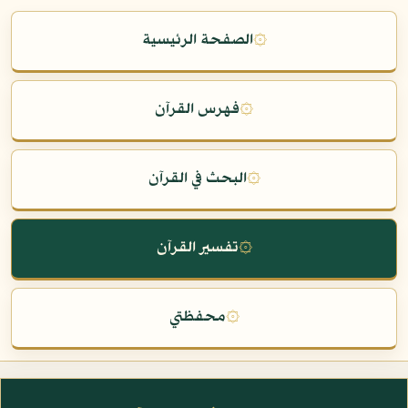
۞
الصفحة الرئيسية
۞
فهرس القرآن
۞
البحث في القرآن
۞
تفسير القرآن
۞
محفظتي