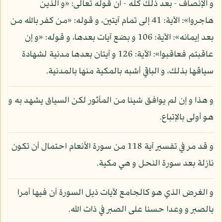
و الإنصاف - بعد ذلك كله - أن قوله تعالى: «و الذين
هاجروا»: الآية: 41 إلى تمام آيتين، و قوله: «من كفر بالله من
بعد إيمانه»: الآية: 106 و بضع آيات بعدها، و قوله: «و إن
عاقبتم فعاقبوا»: الآية: 126 و آيتان بعدها مدنية لشهادة
سياقها بذلك، و الباقي أشبه بالمكية منها بالمدنية.
و هذا و إن لم يوافق شيئا من المأثور لكن السياق يشهد به و
هو أولى بالإتباع.
و قد مر في تفسير آية 118 من سورة الأنعام احتمال أن تكون
نازلة بعد سورة النحل و هي مكية.
و الغرض الذي هو كالجامع لآيات ذيل السورة أن فيها أمرا
بالصبر و وعدا حسنا على الصبر في ذات الله.