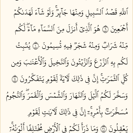
ٱللَّهِ قَصۡدُ ٱلسَّبِيلِ وَمِنۡهَا جَآئِرٞۚ وَلَوۡ شَآءَ لَهَدَىٰكُمۡ
أَجۡمَعِينَ ٩
هُوَ ٱلَّذِيٓ أَنزَلَ مِنَ ٱلسَّمَآءِ مَآءٗۖ لَّكُم
مِّنۡهُ شَرَابٞ وَمِنۡهُ شَجَرٞ فِيهِ تُسِيمُونَ ١٠
يُنۢبِتُ
لَكُم بِهِ ٱلزَّرۡعَ وَٱلزَّيۡتُونَ وَٱلنَّخِيلَ وَٱلۡأَعۡنَٰبَ وَمِن
كُلِّ ٱلثَّمَرَٰتِۚ إِنَّ فِي ذَٰلِكَ لَأٓيَةٗ لِّقَوۡمٖ يَتَفَكَّرُونَ ١١
وَسَخَّرَ لَكُمُ ٱلَّيۡلَ وَٱلنَّهَارَ وَٱلشَّمۡسَ وَٱلۡقَمَرَۖ وَٱلنُّجُومُ
مُسَخَّرَٰتُۢ بِأَمۡرِهِۦٓۚ إِنَّ فِي ذَٰلِكَ لَأٓيَٰتٖ لِّقَوۡمٖ
يَعۡقِلُونَ ١٢
وَمَا ذَرَأَ لَكُمۡ فِي ٱلۡأَرۡضِ مُخۡتَلِفًا أَلۡوَٰنُهُۥٓۚ