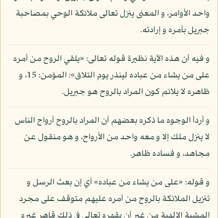
واحد الأوامر، و المعنى ينزل تعالى ملائكة الوحي بمصاحبة
جبريل بأمره و إرادته.
و فيه أن هذه الآية نظيرة قوله تعالى: «يلقي الروح من أمره
على من يشاء من عباده لينذر يوم التلاق»: المؤمن: 15، و
ظاهره لا يلائم كون المراد بالروح هو جبريل.
و أردأ الوجوه ما ذكره بعضهم أن المراد بالروح أرواح الناس
لا ينزل ملك إلا و معه واحد من الأرواح، و هو منقول عن
مجاهد، و فساده ظاهر.
و قوله: «على من يشاء من عباده» أي إن بعث الرسل و
تنزيل الملائكة بالروح من أمره عليهم متوقف على مجرد
المشية الإلهية من غير أن يقهره تعالى في ذلك قاهر غيره