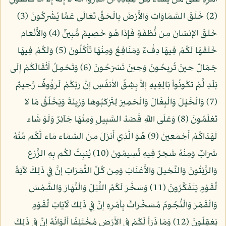
(2) خَلَقَ السَّمَاوَاتِ وَالأَرْضَ بِالْحَقِّ تَعَالَى عَمَّا يُشْرِكُونَ (3)
خَلَقَ الإِنسَانَ مِن نُّطْفَةٍ فَإِذَا هُوَ خَصِيمٌ مُّبِينٌ (4) وَالأَنْعَامَ
خَلَقَهَا لَكُمْ فِيهَا دِفْءٌ وَمَنَافِعُ وَمِنْهَا تَأْكُلُونَ (5) وَلَكُمْ فِيهَا
جَمَالٌ حِينَ تُرِيحُونَ وَحِينَ تَسْرَحُونَ (6) وَتَحْمِلُ أَثْقَالَكُمْ إِلَى
بَلَدٍ لَّمْ تَكُونُواْ بَالِغِيهِ إِلاَّ بِشِقِّ الأَنفُسِ إِنَّ رَبَّكُمْ لَرَؤُوفٌ رَّحِيمٌ
(7) وَالْخَيْلَ وَالْبِغَالَ وَالْحَمِيرَ لِتَرْكَبُوهَا وَزِينَةً وَيَخْلُقُ مَا لاَ
تَعْلَمُونَ (8) وَعَلَى اللّهِ قَصْدُ السَّبِيلِ وَمِنْهَا جَآئِرٌ وَلَوْ شَاء
لَهَدَاكُمْ أَجْمَعِينَ (9) هُوَ الَّذِي أَنزَلَ مِنَ السَّمَاء مَاء لَّكُم مِّنْهُ
شَرَابٌ وَمِنْهُ شَجَرٌ فِيهِ تُسِيمُونَ (10) يُنبِتُ لَكُم بِهِ الزَّرْعَ
وَالزَّيْتُونَ وَالنَّخِيلَ وَالأَعْنَابَ وَمِن كُلِّ الثَّمَرَاتِ إِنَّ فِي ذَلِكَ لآيَةً
لِّقَوْمٍ يَتَفَكَّرُونَ (11) وَسَخَّرَ لَكُمُ اللَّيْلَ وَالْنَّهَارَ وَالشَّمْسَ
وَالْقَمَرَ وَالْنُّجُومُ مُسَخَّرَاتٌ بِأَمْرِهِ إِنَّ فِي ذَلِكَ لَآيَاتٍ لِّقَوْمٍ
يَعْقِلُونَ (12) وَمَا ذَرَأَ لَكُمْ فِي الأَرْضِ مُخْتَلِفًا أَلْوَانُهُ إِنَّ فِي ذَلِكَ