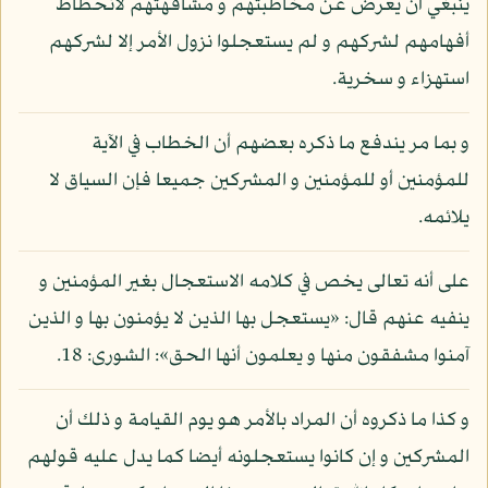
ينبغي أن يعرض عن مخاطبتهم و مشافهتهم لانحطاط
أفهامهم لشركهم و لم يستعجلوا نزول الأمر إلا لشركهم
استهزاء و سخرية.
و بما مر يندفع ما ذكره بعضهم أن الخطاب في الآية
للمؤمنين أو للمؤمنين و المشركين جميعا فإن السياق لا
يلائمه.
على أنه تعالى يخص في كلامه الاستعجال بغير المؤمنين و
ينفيه عنهم قال: «يستعجل بها الذين لا يؤمنون بها و الذين
آمنوا مشفقون منها و يعلمون أنها الحق»: الشورى: 18.
و كذا ما ذكروه أن المراد بالأمر هو يوم القيامة و ذلك أن
المشركين و إن كانوا يستعجلونه أيضا كما يدل عليه قولهم