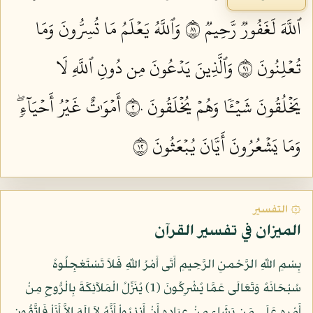
ٱللَّهَ لَغَفُورٞ رَّحِيمٞ ١٨
وَٱللَّهُ يَعۡلَمُ مَا تُسِرُّونَ وَمَا
تُعۡلِنُونَ ١٩
وَٱلَّذِينَ يَدۡعُونَ مِن دُونِ ٱللَّهِ لَا
يَخۡلُقُونَ شَيۡـٔٗا وَهُمۡ يُخۡلَقُونَ ٢٠
أَمۡوَٰتٌ غَيۡرُ أَحۡيَآءٖۖ
وَمَا يَشۡعُرُونَ أَيَّانَ يُبۡعَثُونَ ٢١
۞ التفسير
الميزان في تفسير القرآن
بِسْمِ اللّهِ الرَّحْمنِ الرَّحِيمِ أَتَى أَمْرُ اللّهِ فَلاَ تَسْتَعْجِلُوهُ
سُبْحَانَهُ وَتَعَالَى عَمَّا يُشْرِكُونَ (1) يُنَزِّلُ الْمَلآئِكَةَ بِالْرُّوحِ مِنْ
أَمْرِهِ عَلَى مَن يَشَاء مِنْ عِبَادِهِ أَنْ أَنذِرُواْ أَنَّهُ لاَ إِلَهَ إِلاَّ أَنَاْ فَاتَّقُونِ