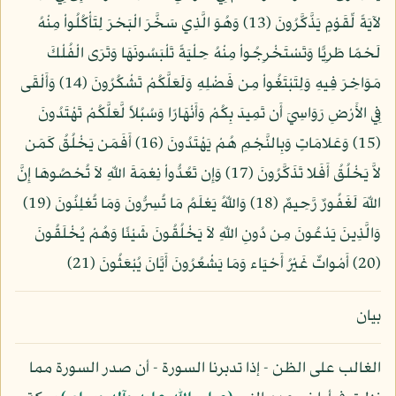
لآيَةً لِّقَوْمٍ يَذَّكَّرُونَ (13) وَهُوَ الَّذِي سَخَّرَ الْبَحْرَ لِتَأْكُلُواْ مِنْهُ
لَحْمًا طَرِيًّا وَتَسْتَخْرِجُواْ مِنْهُ حِلْيَةً تَلْبَسُونَهَا وَتَرَى الْفُلْكَ
مَوَاخِرَ فِيهِ وَلِتَبْتَغُواْ مِن فَضْلِهِ وَلَعَلَّكُمْ تَشْكُرُونَ (14) وَأَلْقَى
فِي الأَرْضِ رَوَاسِيَ أَن تَمِيدَ بِكُمْ وَأَنْهَارًا وَسُبُلاً لَّعَلَّكُمْ تَهْتَدُونَ
(15) وَعَلامَاتٍ وَبِالنَّجْمِ هُمْ يَهْتَدُونَ (16) أَفَمَن يَخْلُقُ كَمَن
لاَّ يَخْلُقُ أَفَلا تَذَكَّرُونَ (17) وَإِن تَعُدُّواْ نِعْمَةَ اللّهِ لاَ تُحْصُوهَا إِنَّ
اللّهَ لَغَفُورٌ رَّحِيمٌ (18) وَاللّهُ يَعْلَمُ مَا تُسِرُّونَ وَمَا تُعْلِنُونَ (19)
وَالَّذِينَ يَدْعُونَ مِن دُونِ اللّهِ لاَ يَخْلُقُونَ شَيْئًا وَهُمْ يُخْلَقُونَ
(20) أَمْواتٌ غَيْرُ أَحْيَاء وَمَا يَشْعُرُونَ أَيَّانَ يُبْعَثُونَ (21)
بيان
الغالب على الظن - إذا تدبرنا السورة - أن صدر السورة مما