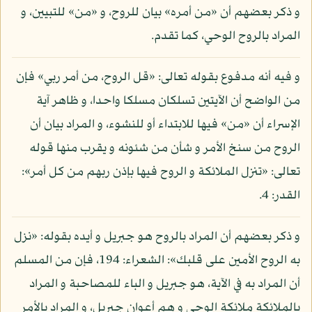
و ذكر بعضهم أن «من أمره» بيان للروح، و «من» للتبيين، و
المراد بالروح الوحي، كما تقدم.
و فيه أنه مدفوع بقوله تعالى: «قل الروح، من أمر ربي» فإن
من الواضح أن الآيتين تسلكان مسلكا واحدا، و ظاهر آية
الإسراء أن «من» فيها للابتداء أو للنشوء، و المراد بيان أن
الروح من سنخ الأمر و شأن من شئونه و يقرب منها قوله
تعالى: «تنزل الملائكة و الروح فيها بإذن ربهم من كل أمر»:
القدر: 4.
و ذكر بعضهم أن المراد بالروح هو جبريل و أيده بقوله: «نزل
به الروح الأمين على قلبك»: الشعراء: 194، فإن من المسلم
أن المراد به في الآية، هو جبريل و الباء للمصاحبة و المراد
بالملائكة ملائكة الوحي و هم أعوان جبريل، و المراد بالأمر