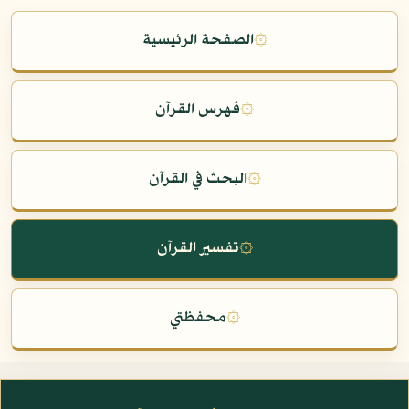
۞
الصفحة الرئيسية
۞
فهرس القرآن
۞
البحث في القرآن
۞
تفسير القرآن
۞
محفظتي