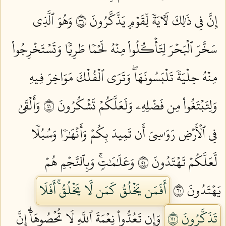
إِنَّ فِي ذَٰلِكَ لَأٓيَةٗ لِّقَوۡمٖ يَذَّكَّرُونَ ١٣
وَهُوَ ٱلَّذِي
سَخَّرَ ٱلۡبَحۡرَ لِتَأۡكُلُواْ مِنۡهُ لَحۡمٗا طَرِيّٗا وَتَسۡتَخۡرِجُواْ
مِنۡهُ حِلۡيَةٗ تَلۡبَسُونَهَاۖ وَتَرَى ٱلۡفُلۡكَ مَوَاخِرَ فِيهِ
وَلِتَبۡتَغُواْ مِن فَضۡلِهِۦ وَلَعَلَّكُمۡ تَشۡكُرُونَ ١٤
وَأَلۡقَىٰ
فِي ٱلۡأَرۡضِ رَوَٰسِيَ أَن تَمِيدَ بِكُمۡ وَأَنۡهَٰرٗا وَسُبُلٗا
لَّعَلَّكُمۡ تَهۡتَدُونَ ١٥
وَعَلَٰمَٰتٖۚ وَبِٱلنَّجۡمِ هُمۡ
يَهۡتَدُونَ ١٦
أَفَمَن يَخۡلُقُ كَمَن لَّا يَخۡلُقُۚ أَفَلَا
تَذَكَّرُونَ ١٧
وَإِن تَعُدُّواْ نِعۡمَةَ ٱللَّهِ لَا تُحۡصُوهَآۗ إِنَّ