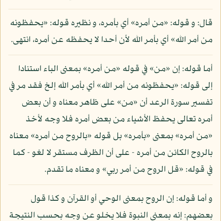
قال: و قوله: «من أمره» أي بأمره، و نظيره قوله: «يحفظونه
من أمر الله» أي بأمر الله لأن أحدا لا يحفظه عن أمره، انتهى.
أما قوله: إن «من» في قوله «من أمره» بمعنى الباء استنادا
إلى قوله: «يحفظونه من أمر الله» أي بأمر الله إلخ فقد مر في
تفسير سورة الرعد أن «من» على ظاهر معناه و أن بعض
أمره تعالى يحفظ الأشياء من بعض أمره فلا وجه لأخذ
«من أمره» بمعنى «بأمره» بل قوله «بالروح من أمره» معناه
بالروح الكائن من أمره - على أن الظرف مستقر لا لغو - كما
في قوله: «قل الروح من أمر ربي» و معناه ما تقدم.
و أما قوله: إن الروح بمعنى الوحي أو القرآن و كذا قول
بعضهم: إنه بمعنى النبوة فلا يخلو عن وجه بحسب النتيجة