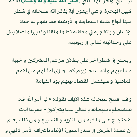
نزلت في أواخر عهد النبي
(صلى الله عليه وآله وسلم)
بمكة
قبيل الهجرة، و هي أربعون آية يذكر الله سبحانه في شطر
منها أنواع نعمه السماوية و الأرضية مما تقوم به حياة
الإنسان و ينتفع به في معاشه نظاما متقنا و تدبيرا متصلا يدل
على وحدانيته تعالى في ربوبيته.
و يحتج في شطر آخر على بطلان مزاعم المشركين و خيبة
مساعيهم و أنه سيجازيهم كما جازى أمثالهم من الأمم
الماضية و سيفصل القضاء بينهم يوم القيامة.
و قد افتتح سبحانه هذه الآيات بقوله: «أتى أمر الله فلا
تستعجلوه سبحانه و تعالى عما يشركون» مفرعا آيات
الاحتجاج على ما فيه من التنزيه و التسبيح و من ذلك يعلم
أن عمدة الغرض في صدر السورة الإنباء بإشراف الأمر الإلهي و