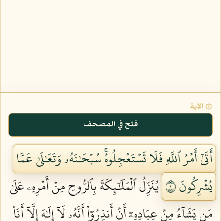
۞ الآية
فتح في المصحف
أَتَىٰٓ أَمۡرُ ٱللَّهِ فَلَا تَسۡتَعۡجِلُوهُۚ سُبۡحَٰنَهُۥ وَتَعَٰلَىٰ عَمَّا
يُشۡرِكُونَ ١
يُنَزِّلُ ٱلۡمَلَٰٓئِكَةَ بِٱلرُّوحِ مِنۡ أَمۡرِهِۦ عَلَىٰ
مَن يَشَآءُ مِنۡ عِبَادِهِۦٓ أَنۡ أَنذِرُوٓاْ أَنَّهُۥ لَآ إِلَٰهَ إِلَّآ أَنَا۠