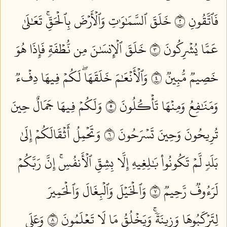
فَٱتَّقُونِ ٢
خَلَقَ ٱلسَّمَٰوَٰتِ وَٱلۡأَرۡضَ بِٱلۡحَقِّۚ تَعَٰلَىٰ
عَمَّا يُشۡرِكُونَ ٣
خَلَقَ ٱلۡإِنسَٰنَ مِن نُّطۡفَةٖ فَإِذَا هُوَ
خَصِيمٞ مُّبِينٞ ٤
وَٱلۡأَنۡعَٰمَ خَلَقَهَاۖ لَكُمۡ فِيهَا دِفۡءٞ
وَمَنَٰفِعُ وَمِنۡهَا تَأۡكُلُونَ ٥
وَلَكُمۡ فِيهَا جَمَالٌ حِينَ
تُرِيحُونَ وَحِينَ تَسۡرَحُونَ ٦
وَتَحۡمِلُ أَثۡقَالَكُمۡ إِلَىٰ
بَلَدٖ لَّمۡ تَكُونُواْ بَٰلِغِيهِ إِلَّا بِشِقِّ ٱلۡأَنفُسِۚ إِنَّ رَبَّكُمۡ
لَرَءُوفٞ رَّحِيمٞ ٧
وَٱلۡخَيۡلَ وَٱلۡبِغَالَ وَٱلۡحَمِيرَ
لِتَرۡكَبُوهَا وَزِينَةٗۚ وَيَخۡلُقُ مَا لَا تَعۡلَمُونَ ٨
وَعَلَى