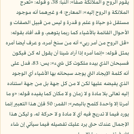
يقوم الروح و الملائكة صفا»: النبأ: 38، و قوله: «تعرج
الملائكة و الروح إليه»: المعارج: 4 و غيرهما أنه موجود
مستقل ذو حياة و علم و قدرة و ليس من قبيل الصفات و
الأحوال القائمة بالأشياء كما ربما يتوهم، و قد أفاد بقوله:
«قل الروح من أمر ربي» أنه من سنخ أمره، و عرف أيضا أمره
بمثل قوله: «إنما أمره إذا أراد شيئا أن يقول له كن فيكون
فسبحان الذي بيده ملكوت كل شيء»: يس: 83، فدل على
أنه كلمة الإيجاد التي يوجد سبحانه بها الأشياء أي الوجود
الذي يفيضه عليها لكن لا من كل جهة بل من جهة استناده
إليه تعالى بلا مادة و لا زمان و لا مكان كما يفيده قوله: «و ما
أمرنا إلا واحدة كلمح بالبصر»: القمر: 50 فإن هذا التعبير إنما
يورد فيما لا تدريج فيه أي لا مادة و لا حركة له، و ليكن هذا
الإجمال عندك حتى يرد عليك تفصيله فيما سيأتي إن شاء