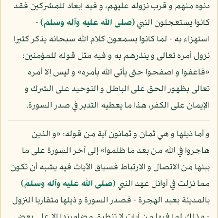
دنوه منهم و قرب نزوله عليهم، و فيه إبعاد للمشركين فقد
كانوا يستعجلون النبي
(صلى الله عليه وآله وسلم)
-
استهزاء به - لما كانوا يسمعون كلام الله سبحانه يذكر كثيرا
نزول أمره تعالى و ينذرهم به و فيه مثل قوله للمؤمنين:
«فاعفوا و اصفحوا حتى يأتي الله بأمره» و ليس إلا أمره
تعالى بظهور الحق على الباطل و التوحيد على الشرك و
الإيمان على الكفر، هذا ما يعطيه التدبر في صدر السورة.
و أما ذيلها و هي ثمان و ثمانون آية من قوله: «و الذين
هاجروا في الله من بعد ما ظلموا» إلى آخر السورة على ما
بينها من الاتصال و الارتباط فسياق الآيات فيه يشبه أن تكون
مما نزلت في أوائل عهد النبي
(صلى الله عليه وآله وسلم)
بالمدينة بعيد الهجرة - فصدر السورة و ذيلها متقاربا النزول
- و ذلك لما فيها من آيات لا تنطبق مضامينها إلا على بعض