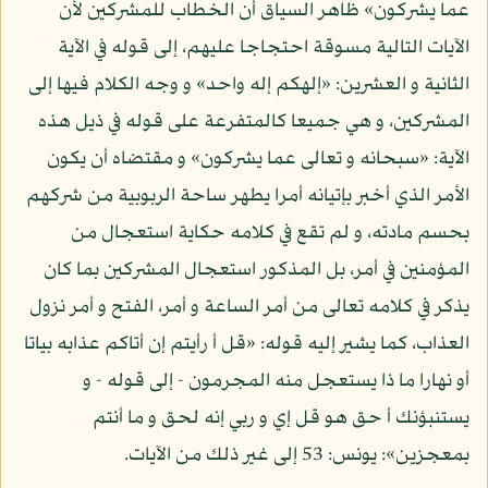
عما يشركون» ظاهر السياق أن الخطاب للمشركين لأن
الآيات التالية مسوقة احتجاجا عليهم، إلى قوله في الآية
الثانية و العشرين: «إلهكم إله واحد» و وجه الكلام فيها إلى
المشركين، و هي جميعا كالمتفرعة على قوله في ذيل هذه
الآية: «سبحانه و تعالى عما يشركون» و مقتضاه أن يكون
الأمر الذي أخبر بإتيانه أمرا يطهر ساحة الربوبية من شركهم
بحسم مادته، و لم تقع في كلامه حكاية استعجال من
المؤمنين في أمر، بل المذكور استعجال المشركين بما كان
يذكر في كلامه تعالى من أمر الساعة و أمر، الفتح و أمر نزول
العذاب، كما يشير إليه قوله: «قل أ رأيتم إن أتاكم عذابه بياتا
أو نهارا ما ذا يستعجل منه المجرمون - إلى قوله - و
يستنبؤنك أ حق هو قل إي و ربي إنه لحق و ما أنتم
بمعجزين»: يونس: 53 إلى غير ذلك من الآيات.