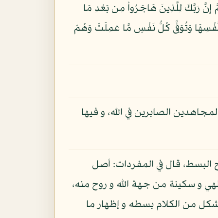
أَبْصَارِهِمْ وَأُولَئِكَ هُمُ الْغَافِلُونَ (108) لاَ جَرَمَ أَنَّهُمْ فِي الآخِرَةِ هُمُ الْخَاسِرونَ (109) ثُمَّ إِنَّ رَبَّكَ لِلَّذِينَ هَاجَرُواْ مِن بَعْدِ مَا
1) يَوْمَ تَأْتِي كُلُّ نَفْسٍ تُجَادِلُ عَن نَّفْسِهَا وَتُوَفَّى كُلُّ نَفْسٍ مَّا عَمِلَتْ وَهُمْ
لمجاهدين الصابرين في الله، و فيها
رح البسط، قال في المفردات: أصل
ي و سكينة من جهة الله و روح منه،
كل من الكلام بسطه و إظهار ما