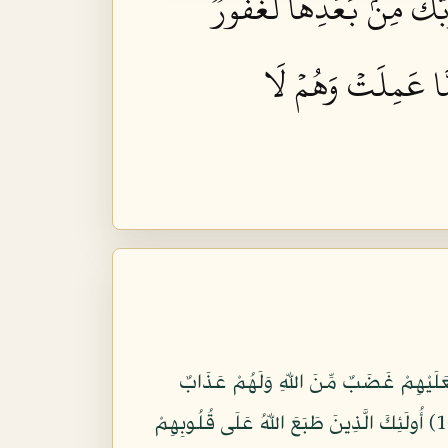
رَبَّكَ مِنۢ بَعۡدِهَا لَغَفُورٞ
َّا عَمِلَتۡ وَهُمۡ لَا
فَعَلَيْهِمْ غَضَبٌ مِّنَ اللّهِ وَلَهُمْ عَذَابٌ
عَظِيمٌ (106) ذَلِكَ بِأَنَّهُمُ اسْتَحَبُّواْ الْحَيَاةَ الْدُّنْيَا عَلَى الآخِرَةِ وَأَنَّ اللّهَ لاَ يَهْدِي الْقَوْمَ الْكَافِرِينَ (107) أُولَئِكَ الَّذِينَ طَبَعَ اللّهُ عَلَى قُلُوبِهِمْ