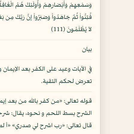
لاَ يُظْلَمُونَ (111)
بيان
في الآيات وعيد على الكفر بعد الإيمان 
تعرض لحكم التقية.
قوله تعالى: «من كفر بالله من بعد إيم
الشرح بسط اللحم و نحوه، يقال: شرحت
قال تعالى: «رب اشرح لي صدري» «أ ل