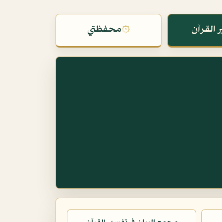
 القرآن
۞
محفظتي