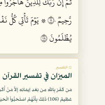
ثُمَّ إِنَّ رَبَّكَ لِلَّذِينَ هَاجَرُواْ م
رَّحِيمٞ ١١٠
۞ يَوۡمَ تَأۡتِي كُلُّ نَ
يُظۡلَمُونَ ١١١
۞ التفسير
الميزان في تفسير القرآن
مَن كَفَرَ بِاللّهِ مِن بَعْدِ إيمَانِهِ إِلاَّ مَنْ أُكْ