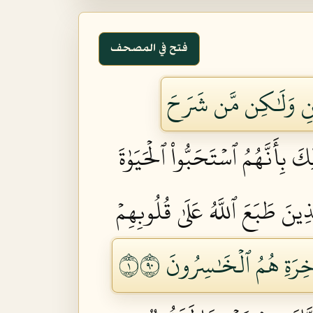
فتح في المصحف
يمَٰنِ وَلَٰكِن مَّن شَرَحَ
ِكَ بِأَنَّهُمُ ٱسۡتَحَبُّواْ ٱلۡحَيَوٰةَ
َذِينَ طَبَعَ ٱللَّهُ عَلَىٰ قُلُوبِهِمۡ
ٓخِرَةِ هُمُ ٱلۡخَٰسِرُونَ ١٠٩