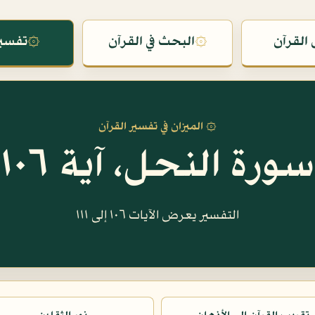
القرآن
۞
البحث في القرآن
۞
تفسير
۞ الميزان في تفسير القرآن
سورة النحل، آية ١٠٦
التفسير يعرض الآيات ١٠٦ إلى ١١١