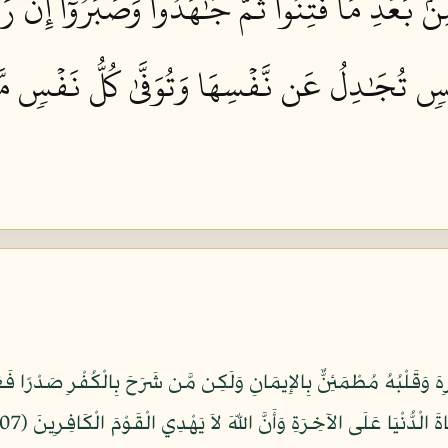
ِنۢ بَعۡدِ مَا فُتِنُواْ ثُمَّ جَٰهَدُواْ وَصَبَرُوٓاْ إِنَّ 
فۡسٖ تُجَٰدِلُ عَن نَّفۡسِهَا وَتُوَفَّىٰ كُلُّ نَفۡسٖ م
رِهَ وَقَلْبُهُ مُطْمَئِنٌّ بِالإِيمَانِ وَلَكِن مَّن شَرَحَ بِالْكُفْرِ صَدْرًا 