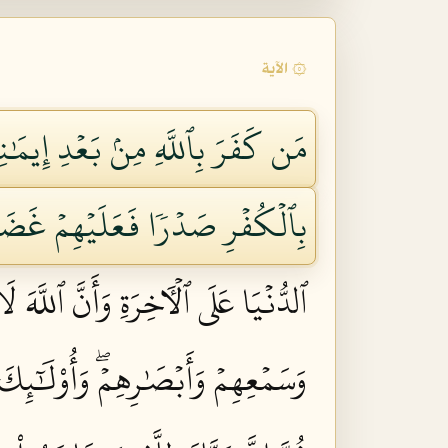
۞ الآية
مَن كَفَرَ بِٱللَّهِ مِنۢ بَعۡدِ إِيمَٰنِ
بِٱلۡكُفۡرِ صَدۡرٗا فَعَلَيۡهِمۡ غَضَبٞ
ٱلدُّنۡيَا عَلَى ٱلۡأٓخِرَةِ وَأَنَّ ٱللَّهَ 
وَسَمۡعِهِمۡ وَأَبۡصَٰرِهِمۡۖ وَأُوْلَٰٓئِكَ