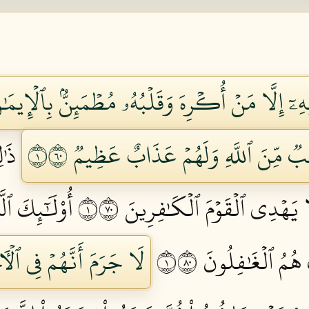
هِۦٓ إِلَّا مَنۡ أُكۡرِهَ وَقَلۡبُهُۥ مُطۡمَئِنُّۢ بِٱلۡإِ
 مِّنَ ٱللَّهِ وَلَهُمۡ عَذَابٌ عَظِيمٞ ١٠٦
ذَٰل
لَا يَهۡدِي ٱلۡقَوۡمَ ٱلۡكَٰفِرِينَ ١٠٧
أُوْلَٰٓئِكَ ٱلّ
 هُمُ ٱلۡغَٰفِلُونَ ١٠٨
لَا جَرَمَ أَنَّهُمۡ فِي ٱلۡأ