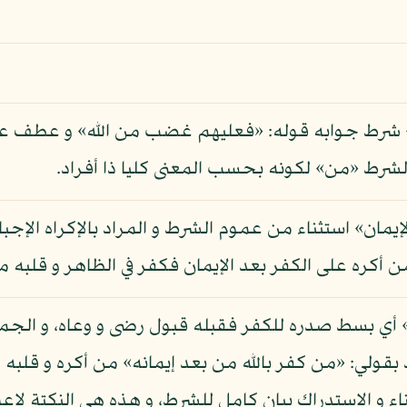
نه» شرط جوابه قوله: «فعليهم غضب من الله» و عطف ع
لشرط «من» لكونه بحسب المعنى كليا ذا أفراد.
إيمان» استثناء من عموم الشرط و المراد بالإكراه الإجب
 من أكره على الكفر بعد الإيمان فكفر في الظاهر و قلبه م
 أي بسط صدره للكفر فقبله قبول رضى و وعاه، و الجملة
 بقولي: «من كفر بالله من بعد إيمانه» من أكره و قلبه 
ء و الاستدراك بيان كامل للشرط، و هذه هي النكتة لاعت