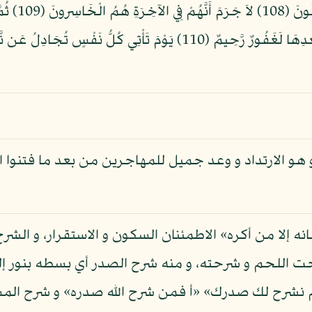
وَسَمْعِهِمْ وَ
فُتِنُواْ ثُمَّ جَاهَدُواْ وَصَبَرُواْ إِنَّ رَبَّكَ مِن بَعْدِهَا لَغَفُورٌ رَّحِيمٌ (10
و هو الارتداد و وعد جميل للمهاجرين من بعد ما فتنوا ا
انه إلا من أكره» الاطمئنان السكون و الاستقرار، و الش
 اللحم و شرحته، و منه شرح الصدر أي بسطه بنور إله
م نشرح لك صدرك» «أ فمن شرح الله صدره» و شرح المش