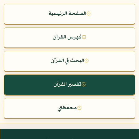
۞
الصفحة الرئيسية
۞
فهرس القرآن
۞
البحث في القرآن
۞
تفسير القرآن
۞
محفظتي