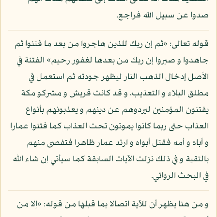
صدوا عن سبيل الله فراجع.
قوله تعالى: «ثم إن ربك للذين هاجروا من بعد ما فتنوا ثم
جاهدوا و صبروا إن ربك من بعدها لغفور رحيم» الفتنة في
الأصل إدخال الذهب النار ليظهر جودته ثم استعمل في
مطلق البلاء و التعذيب، و قد كانت قريش و مشركو مكة
يفتنون المؤمنين ليردوهم عن دينهم و يعذبونهم بأنواع
العذاب حتى ربما كانوا يموتون تحت العذاب كما فتنوا عمارا
و أباه و أمه فقتل أبواه و ارتد عمار ظاهرا فتفصى منهم
بالتقية و في ذلك نزلت الآيات السابقة كما سيأتي إن شاء الله
في البحث الروائي.
و من هنا يظهر أن للآية اتصالا بما قبلها من قوله: «إلا من