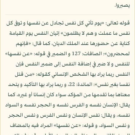
يصبروا.
قوله تعالى: «يوم تأتي كل نفس تجادل عن نفسها و توفى كل
نفس ما عملت و هم لا يظلمون» إتيان النفس يوم القيامة
كناية عن حضورها عند الملك الديان، كما قال: «فإنهم
لمحضرون»: الصافات: 127 و الضمير في قوله: «عن نفسها»
للنفس و لا ضير في إضافة النفس إلى ضمير النفس فإن
النفس ربما يراد بها الشخص الإنساني كقوله: «من قتل
نفسا بغير نفس»: المائدة: 22، و ربما يراد بها التأكيد و يتحد
معناها بما تقدمها من المؤكد سواء كان إنسانا أو غيره، كما
يقال: الإنسان نفسه و الفرس نفسه و الحجر نفسه و السواد
نفسه، و يقال: نفس الإنسان و نفس الفرس و نفس الحجر
و نفس السواد، و قوله: «عن نفسها» المراد فيه بالمضاف