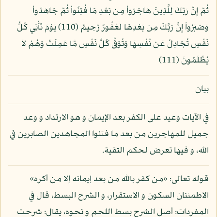
ثُمَّ إِنَّ رَبَّكَ لِلَّذِينَ هَاجَرُواْ مِن بَعْدِ مَا فُتِنُواْ ثُمَّ جَاهَدُواْ
وَصَبَرُواْ إِنَّ رَبَّكَ مِن بَعْدِهَا لَغَفُورٌ رَّحِيمٌ (110) يَوْمَ تَأْتِي كُلُّ
نَفْسٍ تُجَادِلُ عَن نَّفْسِهَا وَتُوَفَّى كُلُّ نَفْسٍ مَّا عَمِلَتْ وَهُمْ لاَ
يُظْلَمُونَ (111)
بيان
في الآيات وعيد على الكفر بعد الإيمان و هو الارتداد و وعد
جميل للمهاجرين من بعد ما فتنوا المجاهدين الصابرين في
الله، و فيها تعرض لحكم التقية.
قوله تعالى: «من كفر بالله من بعد إيمانه إلا من أكره»
الاطمئنان السكون و الاستقرار، و الشرح البسط، قال في
المفردات: أصل الشرح بسط اللحم و نحوه، يقال: شرحت