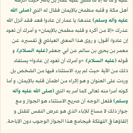
عليه و ما له إلا ما مضى عليه عمار بن ياسر حيث أكرهه
أهل مكة و قلبه مطمئن بالإيمان فقال له النبي
(صلى الله
عليه وآله وسلم)
عندها: يا عمار إن عادوا فعد فقد أنزل الله
عذرك «إلا من أكره و قلبه مطمئن بالإيمان» و أمرك أن تعود
إن عادوا: أقول: و روى هذا المعنى العياشي في تفسيره، عن
معمر بن يحيى بن سالم عن أبي جعفر
(عليه السلام)
، و
قوله
(عليه السلام)
: «و أمرك أن تعود إن عادوا» يستفاد
ذلك من الآية حيث لم يرد الاستثناء فيها من الشخص بل
وردت على العنوان و هو إكراه من اطمأن قلبه بالإيمان، و أما
كونه أمرا منه تعالى كما أمر به النبي
(صلى الله عليه وآله
وسلم)
فلعل الوجه أن صريح الاستثناء هو الجواز و مع
جواز ذلك لا مساغ للإباء الذي هو عرض النفس للقتل و
إلقاؤها في التهلكة فيجامع هذا الجواز الوجوب دون الإباحة.