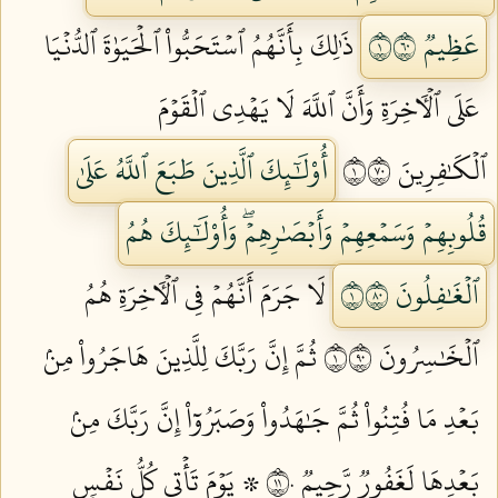
عَظِيمٞ ١٠٦
ذَٰلِكَ بِأَنَّهُمُ ٱسۡتَحَبُّواْ ٱلۡحَيَوٰةَ ٱلدُّنۡيَا
عَلَى ٱلۡأٓخِرَةِ وَأَنَّ ٱللَّهَ لَا يَهۡدِي ٱلۡقَوۡمَ
ٱلۡكَٰفِرِينَ ١٠٧
أُوْلَٰٓئِكَ ٱلَّذِينَ طَبَعَ ٱللَّهُ عَلَىٰ
قُلُوبِهِمۡ وَسَمۡعِهِمۡ وَأَبۡصَٰرِهِمۡۖ وَأُوْلَٰٓئِكَ هُمُ
ٱلۡغَٰفِلُونَ ١٠٨
لَا جَرَمَ أَنَّهُمۡ فِي ٱلۡأٓخِرَةِ هُمُ
ٱلۡخَٰسِرُونَ ١٠٩
ثُمَّ إِنَّ رَبَّكَ لِلَّذِينَ هَاجَرُواْ مِنۢ
بَعۡدِ مَا فُتِنُواْ ثُمَّ جَٰهَدُواْ وَصَبَرُوٓاْ إِنَّ رَبَّكَ مِنۢ
بَعۡدِهَا لَغَفُورٞ رَّحِيمٞ ١١٠
۞ يَوۡمَ تَأۡتِي كُلُّ نَفۡسٖ