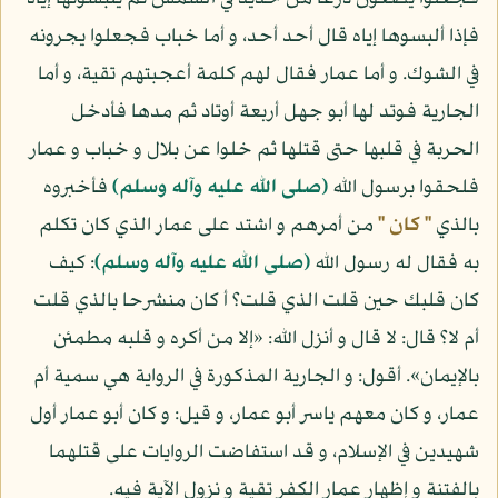
فإذا ألبسوها إياه قال أحد أحد، و أما خباب فجعلوا يجرونه
في الشوك. و أما عمار فقال لهم كلمة أعجبتهم تقية، و أما
الجارية فوتد لها أبو جهل أربعة أوتاد ثم مدها فأدخل
الحربة في قلبها حتى قتلها ثم خلوا عن بلال و خباب و عمار
فلحقوا برسول الله
(صلى الله عليه وآله وسلم)
فأخبروه
بالذي
" كان "
من أمرهم و اشتد على عمار الذي كان تكلم
به فقال له رسول الله
(صلى الله عليه وآله وسلم)
: كيف
كان قلبك حين قلت الذي قلت؟ أ كان منشرحا بالذي قلت
أم لا؟ قال: لا قال و أنزل الله: «إلا من أكره و قلبه مطمئن
بالإيمان». أقول: و الجارية المذكورة في الرواية هي سمية أم
عمار، و كان معهم ياسر أبو عمار، و قيل: و كان أبو عمار أول
شهيدين في الإسلام، و قد استفاضت الروايات على قتلهما
بالفتنة و إظهار عمار الكفر تقية و نزول الآية فيه.