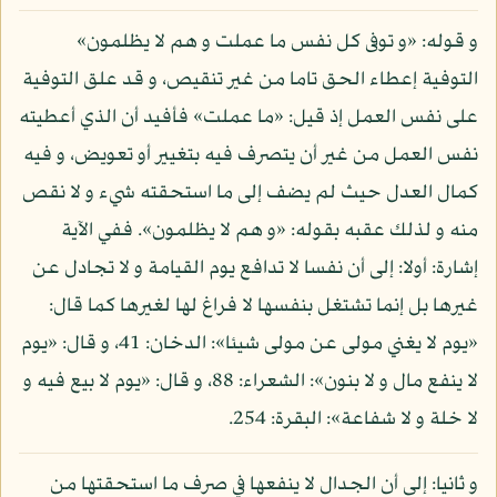
و قوله: «و توفى كل نفس ما عملت و هم لا يظلمون»
التوفية إعطاء الحق تاما من غير تنقيص، و قد علق التوفية
على نفس العمل إذ قيل: «ما عملت» فأفيد أن الذي أعطيته
نفس العمل من غير أن يتصرف فيه بتغيير أو تعويض، و فيه
كمال العدل حيث لم يضف إلى ما استحقته شيء و لا نقص
منه و لذلك عقبه بقوله: «و هم لا يظلمون». ففي الآية
إشارة: أولا: إلى أن نفسا لا تدافع يوم القيامة و لا تجادل عن
غيرها بل إنما تشتغل بنفسها لا فراغ لها لغيرها كما قال:
«يوم لا يغني مولى عن مولى شيئا»: الدخان: 41، و قال: «يوم
لا ينفع مال و لا بنون»: الشعراء: 88، و قال: «يوم لا بيع فيه و
لا خلة و لا شفاعة»: البقرة: 254.
و ثانيا: إلى أن الجدال لا ينفعها في صرف ما استحقتها من