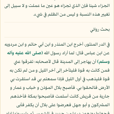
الجزاء شيئا فإن الذي تجزاه هو عين ما عملت و لا سبيل إلى
تغيير هذه النسبة و ليس من الظلم في شيء.
بحث روائي
في الدر المنثور، أخرج ابن المنذر و ابن أبي حاتم و ابن مردويه
عن ابن عباس قال: لما أراد رسول الله
(صلى الله عليه وآله
وسلم)
أن يهاجر إلى المدينة قال لأصحابه: تفرقوا عني
فمن كانت به قوة فليتأخر إلى آخر الليل و من لم تكن به
قوة فليذهب في أول الليل فإذا سمعتم بي قد استقرت بي
الأرض فالحقوا بي. فأصبح بلال المؤذن و خباب و عمار و
جارية من قريش كانت أسلمت فأصبحوا بمكة فأخذهم
المشركون و أبو جهل فعرضوا على بلال أن يكفر فأبى
فجعلوا يضعون درعا من حديد في الشمس ثم يلبسونها إياه