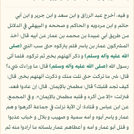
و فيه، أخرج عبد الرزاق و ابن سعد و ابن جرير و ابن أبي
حاتم و ابن مردويه و الحاكم و صححه و البيهقي في الدلائل
من طريق أبي عبيدة بن محمد بن عمار عن أبيه قال: أخذ
المشركون عمار بن ياسر فلم يتركوه حتى سب النبي
(صلى
الله عليه وآله وسلم)
و ذكر آلهتهم بخير ثم تركوه. فلما أتى
رسول الله
(صلى الله عليه وآله وسلم)
قال: ما وراءك شيء؟
قال: شر. ما تركت حتى نلت منك و ذكرت آلهتهم بخير. قال:
كيف تجد قلبك؟ قال: مطمئن بالإيمان. قال: إن عادوا فعد،
فنزلت: «إلا من أكره و قلبه مطمئن بالإيمان». و في المجمع،
عن ابن عباس و قتادة: أن الآية نزلت في جماعة أكرهوا و هم
عمار و ياسر أبوه و أمه سمية و صهيب و بلال و خباب عذبوا
و قتل أبو عمار و أمه و أعطاهم عمار بلسانه ما أرادوا منه ثم