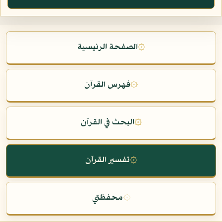
۞
الصفحة الرئيسية
۞
فهرس القرآن
۞
البحث في القرآن
۞
تفسير القرآن
۞
محفظتي