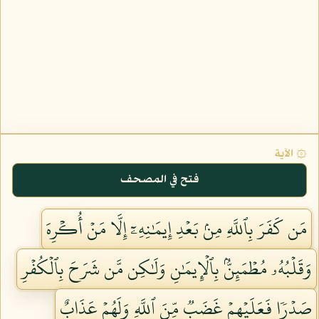
۞ الآية
فتح في المصحف
مَن كَفَرَ بِٱللَّهِ مِنۢ بَعۡدِ إِيمَٰنِهِۦٓ إِلَّا مَنۡ أُكۡرِهَ
وَقَلۡبُهُۥ مُطۡمَئِنُّۢ بِٱلۡإِيمَٰنِ وَلَٰكِن مَّن شَرَحَ بِٱلۡكُفۡرِ
صَدۡرٗا فَعَلَيۡهِمۡ غَضَبٞ مِّنَ ٱللَّهِ وَلَهُمۡ عَذَابٌ