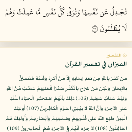
تُجَٰدِلُ عَن نَّفۡسِهَا وَتُوَفَّىٰ كُلُّ نَفۡسٖ مَّا عَمِلَتۡ وَهُمۡ
لَا يُظۡلَمُونَ ١١١
۞ التفسير
الميزان في تفسير القرآن
مَن كَفَرَ بِاللّهِ مِن بَعْدِ إيمَانِهِ إِلاَّ مَنْ أُكْرِهَ وَقَلْبُهُ مُطْمَئِنٌّ
بِالإِيمَانِ وَلَكِن مَّن شَرَحَ بِالْكُفْرِ صَدْرًا فَعَلَيْهِمْ غَضَبٌ مِّنَ اللّهِ
وَلَهُمْ عَذَابٌ عَظِيمٌ (106) ذَلِكَ بِأَنَّهُمُ اسْتَحَبُّواْ الْحَيَاةَ الْدُّنْيَا
عَلَى الآخِرَةِ وَأَنَّ اللّهَ لاَ يَهْدِي الْقَوْمَ الْكَافِرِينَ (107) أُولَئِكَ
الَّذِينَ طَبَعَ اللّهُ عَلَى قُلُوبِهِمْ وَسَمْعِهِمْ وَأَبْصَارِهِمْ وَأُولَئِكَ هُمُ
الْغَافِلُونَ (108) لاَ جَرَمَ أَنَّهُمْ فِي الآخِرَةِ هُمُ الْخَاسِرونَ (109)