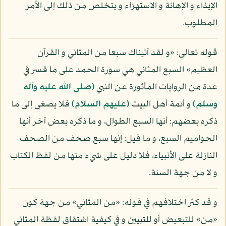
الإيذاء و الإهانة و الاستهزاء و يتخلص من ذلك إلى الأمر
المطلوب.
قوله تعالى: «و لقد آتيناك سبعا من المثاني و القرآن
العظيم» السبع المثاني هي سورة الحمد على ما فسر في
عدة من الروايات المأثورة عن النبي
(صلى الله عليه وآله
وسلم)
و أئمة أهل البيت
(عليهم السلام)
فلا يصغى إلى ما
ذكره بعضهم: أنها السبع الطوال، و ما ذكره بعض آخر أنها
الحواميم السبع، و ما قيل: إنها سبع صحف من الصحف
النازلة على الأنبياء، فلا دليل على شيء منها من لفظ الكتاب
و لا من جهة السنة.
و قد كثر اختلافهم في قوله: «من المثاني» من جهة كون
«من» للتبعيض أو للتبيين و في كيفية اشتقاق لفظة المثاني