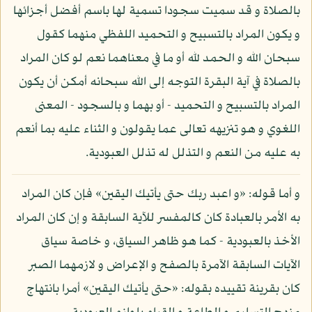
بالصلاة و قد سميت سجودا تسمية لها باسم أفضل أجزائها
و يكون المراد بالتسبيح و التحميد اللفظي منهما كقول
سبحان الله و الحمد لله أو ما في معناهما نعم لو كان المراد
بالصلاة في آية البقرة التوجه إلى الله سبحانه أمكن أن يكون
المراد بالتسبيح و التحميد - أو بهما و بالسجود - المعنى
اللغوي و هو تنزيهه تعالى عما يقولون و الثناء عليه بما أنعم
به عليه من النعم و التذلل له تذلل العبودية.
و أما قوله: «و اعبد ربك حتى يأتيك اليقين» فإن كان المراد
به الأمر بالعبادة كان كالمفسر للآية السابقة و إن كان المراد
الأخذ بالعبودية - كما هو ظاهر السياق، و خاصة سياق
الآيات السابقة الآمرة بالصفح و الإعراض و لازمهما الصبر
كان بقرينة تقييده بقوله: «حتى يأتيك اليقين» أمرا بانتهاج