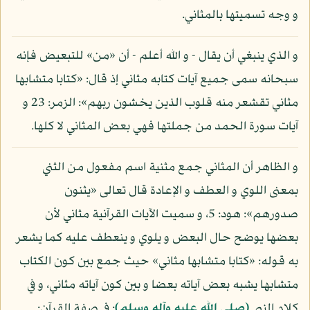
و وجه تسميتها بالمثاني.
و الذي ينبغي أن يقال - و الله أعلم - أن «من» للتبعيض فإنه
سبحانه سمى جميع آيات كتابه مثاني إذ قال: «كتابا متشابها
مثاني تقشعر منه قلوب الذين يخشون ربهم»: الزمر: 23 و
آيات سورة الحمد من جملتها فهي بعض المثاني لا كلها.
و الظاهر أن المثاني جمع مثنية اسم مفعول من الثني
بمعنى اللوي و العطف و الإعادة قال تعالى «يثنون
صدورهم»: هود: 5، و سميت الآيات القرآنية مثاني لأن
بعضها يوضح حال البعض و يلوي و ينعطف عليه كما يشعر
به قوله: «كتابا متشابها مثاني» حيث جمع بين كون الكتاب
متشابها يشبه بعض آياته بعضا و بين كون آياته مثاني، و في
كلام النبي
(صلى الله عليه وآله وسلم)
: في صفة القرآن: