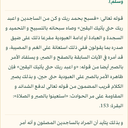
وسلم)
.
قوله تعالى: «فسبح بحمد ربك و كن من الساجدين و اعبد
ربك حتى يأتيك اليقين» وصاه سبحانه بالتسبيح و التحميد و
السجدة و العبادة أو إدامة العبودية مفرعا ذلك على ضيق
صدره بما يقولون ففي ذلك استعانة على الغم و المصيبة، و
قد أمره في الآيات السابقة بالصفح و الصبر، و يستفاد الأمر
بالصبر أيضا من قوله: «و اعبد ربك حتى يأتيك اليقين» فإن
ظاهره الأمر بالصبر على العبودية حتى حين، و بذلك يصير
الكلام قريب المضمون من قوله تعالى لدفع الشدائد و
المقاومة على مر الحوادث: «استعينوا بالصبر و الصلاة»:
البقرة: 153.
و بذلك يتأيد أن المراد بالساجدين المصلون و أنه أمر