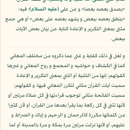
«يصدق بعضه بعضا» و عن علي
(عليه السلام)
: فيه:
«ينطق بعضه ببعض و يشهد بعضه على بعض» أو هي جمع
مثنى بمعنى التكرير و الإعادة كناية عن بيان بعض الآيات
ببعض.
و لعل في ذلك كفاية و غنى عما ذكروه من مختلف المعاني
كما في الكشاف و حواشيه و المجمع و روح المعاني و غيرها
كقولهم: إنها من التثنية أو الثني بمعنى التكرير و الإعادة
سميت آيات القرآن مثاني لتكرر المعاني فيها، و كقولهم:
سميت الفاتحة مثاني لوجوب قراءتها في كل صلاة مرتين أو
لأنها تثنى في كل ركعة بما يقرأ بعدها من القرآن، أو لأن كثيرا
من كلماتها مكررة كالرحمان و الرحيم و إياك و الصراط و
عليهم، أو لأنها نزلت مرتين مرة بمكة و مرة بالمدينة أو لما