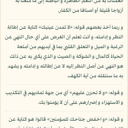
أنعمناك به من النعم الظاهرة و الباطنة إلى ما متعنا به
أزواجا قليلة أو أصنافا من الكفار.
و ربما أخذ بعضهم قوله: «لا تمدن عينيك» كناية عن إطالة
النظر و إدامته، و أنت تعلم أن الغرض على أي حال النهي عن
الرغبة و الميل و التعلق القلبي بما في أيديهم من أمتعة
الحياة كالمال و الشوكة و الصيت و الذي يكنى به عن ذلك
هو النهي عن أصل النظر إليه لا عن إطالته و إدامته و يشهد
به ما سننقله من آية الكهف.
و قوله: «و لا تحزن عليهم» أي من جهة تماديهم في التكذيب
و الاستهزاء و إصرارهم على أن لا يؤمنوا بك.
و قوله: «و اخفض جناحك للمؤمنين» قالوا: هو كناية عن