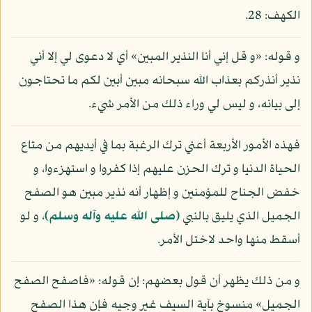
الكهف: 28.
و قوله: «و قل إني أنا النذير المبين» أي لا دعوى لي إلا أني
نذير أنذركم بعذاب الله سبحانه مبين أبين لكم ما تحتاجون
إلى بيانه، و ليس لي وراء ذلك من الأمر شيء.
فهذه الأمور الأربعة أعني ترك الرغبة بما في أيديهم من متاع
الحياة الدنيا و ترك الحزن عليهم إذا كفروا و استهزءوا، و
خفض الجناح للمؤمنين و إظهار أنه نذير مبين هو الصفح
الجميل الذي يليق بالنبي
(صلى الله عليه وآله وسلم)
، و لو
أسقط منها واحد لاختل الأمر.
و من ذلك يظهر أن قول بعضهم: إن قوله: «فاصفح الصفح
الجميل» منسوخ بآية السيف غير وجيه فإن هذا الصفح