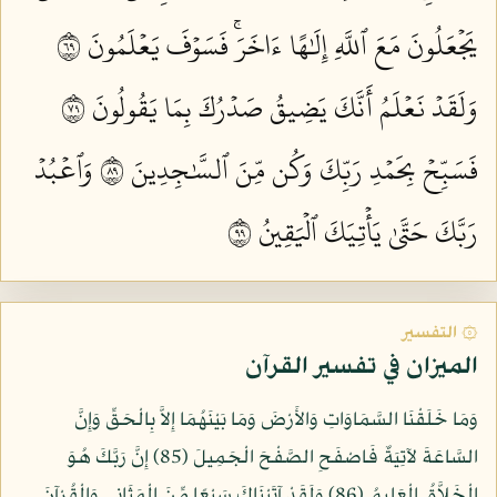
يَجۡعَلُونَ مَعَ ٱللَّهِ إِلَٰهًا ءَاخَرَۚ فَسَوۡفَ يَعۡلَمُونَ ٩٦
وَلَقَدۡ نَعۡلَمُ أَنَّكَ يَضِيقُ صَدۡرُكَ بِمَا يَقُولُونَ ٩٧
فَسَبِّحۡ بِحَمۡدِ رَبِّكَ وَكُن مِّنَ ٱلسَّٰجِدِينَ ٩٨
وَٱعۡبُدۡ
رَبَّكَ حَتَّىٰ يَأۡتِيَكَ ٱلۡيَقِينُ ٩٩
۞ التفسير
الميزان في تفسير القرآن
وَمَا خَلَقْنَا السَّمَاوَاتِ وَالأَرْضَ وَمَا بَيْنَهُمَا إِلاَّ بِالْحَقِّ وَإِنَّ
السَّاعَةَ لآتِيَةٌ فَاصْفَحِ الصَّفْحَ الْجَمِيلَ (85) إِنَّ رَبَّكَ هُوَ
الْخَلاَّقُ الْعَلِيمُ (86) وَلَقَدْ آتَيْنَاكَ سَبْعًا مِّنَ الْمَثَانِي وَالْقُرْآنَ