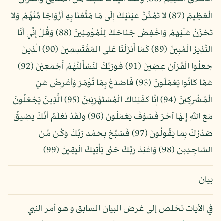
الْعَظِيمَ (87) لاَ تَمُدَّنَّ عَيْنَيْكَ إِلَى مَا مَتَّعْنَا بِهِ أَزْوَاجًا مِّنْهُمْ وَلاَ
تَحْزَنْ عَلَيْهِمْ وَاخْفِضْ جَنَاحَكَ لِلْمُؤْمِنِينَ (88) وَقُلْ إِنِّي أَنَا
النَّذِيرُ الْمُبِينُ (89) كَمَا أَنزَلْنَا عَلَى المُقْتَسِمِينَ (90) الَّذِينَ
جَعَلُوا الْقُرْآنَ عِضِينَ (91) فَوَرَبِّكَ لَنَسْأَلَنَّهُمْ أَجْمَعِيْنَ (92)
عَمَّا كَانُوا يَعْمَلُونَ (93) فَاصْدَعْ بِمَا تُؤْمَرُ وَأَعْرِضْ عَنِ
الْمُشْرِكِينَ (94) إِنَّا كَفَيْنَاكَ الْمُسْتَهْزِئِينَ (95) الَّذِينَ يَجْعَلُونَ
مَعَ اللّهِ إِلهًا آخَرَ فَسَوْفَ يَعْمَلُونَ (96) وَلَقَدْ نَعْلَمُ أَنَّكَ يَضِيقُ
صَدْرُكَ بِمَا يَقُولُونَ (97) فَسَبِّحْ بِحَمْدِ رَبِّكَ وَكُن مِّنَ
السَّاجِدِينَ (98) وَاعْبُدْ رَبَّكَ حَتَّى يَأْتِيَكَ الْيَقِينُ (99)
بيان
في الآيات تخلص إلى غرض البيان السابق و هو أمر النبي