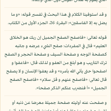
الذي يقوم به هذان اللونان دون الذي أوجده.
و قد استوفينا الكلام في هذا البحث في تفسير قوله: «و ما
يضل به إلا الفاسقين»: البقرة: 26، الجزء الأول من الكتاب.
قوله تعالى: «فاصفح الصفح الجميل إن ربك هو الخلاق
العليم» قال في المفردات: صفح الشيء عرضه و جانبه
كصفحة الوجه و صفحة السيف و صفحة الحجر و الصفح
ترك التثريب و هو أبلغ من العفو و لذلك قال: «فاعفوا و
اصفحوا حتى يأتي الله بأمره» و قد يعفوا الإنسان و لا يصفح
قال تعالى: «فاصفح عنهم و قل سلام» «فاصفح الصفح
الجميل» «أ فنضرب عنكم الذكر صفحا».
و صفحت عنه أوليته صفحة جميلة معرضا عن ذنبه أو