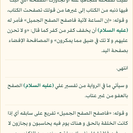
لقيت صفحته متجافيا عنه أو تجاوزت الصفحة التي أثبت
فيها ذنبه من الكتاب إلى غيرها من قولك تصفحت الكتاب،
و قوله: «إن الساعة لآتية فاصفح الصفح الجميل» فأمر له
(عليه السلام)
أن يخفف كفر من كفر كما قال: «و لا تحزن
عليهم و لا تك في ضيق مما يمكرون» و المصافحة الإفضاء
بصفحة اليد.
انتهى.
و سيأتي ما في الرواية من تفسير علي
(عليه السلام)
الصفح
بالعفو من غير عتاب.
و قوله: «فاصفح الصفح الجميل» تفريع على سابقه أي إذا
كانت الخلقة بالحق و هناك يوم فيه يحاسبون و يجازون لا