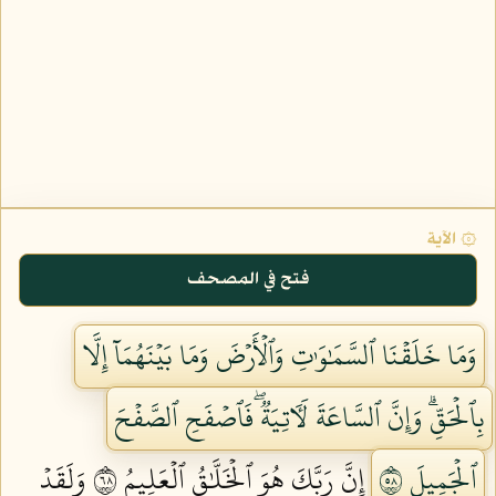
۞ الآية
فتح في المصحف
وَمَا خَلَقۡنَا ٱلسَّمَٰوَٰتِ وَٱلۡأَرۡضَ وَمَا بَيۡنَهُمَآ إِلَّا
بِٱلۡحَقِّۗ وَإِنَّ ٱلسَّاعَةَ لَأٓتِيَةٞۖ فَٱصۡفَحِ ٱلصَّفۡحَ
ٱلۡجَمِيلَ ٨٥
إِنَّ رَبَّكَ هُوَ ٱلۡخَلَّٰقُ ٱلۡعَلِيمُ ٨٦
وَلَقَدۡ