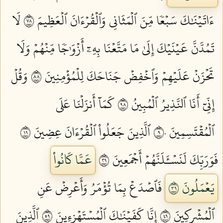
ءَاتَيۡنَٰكَ سَبۡعٗا مِّنَ ٱلۡمَثَانِي وَٱلۡقُرۡءَانَ ٱلۡعَظِيمَ ٨٧
لَا
تَمُدَّنَّ عَيۡنَيۡكَ إِلَىٰ مَا مَتَّعۡنَا بِهِۦٓ أَزۡوَٰجٗا مِّنۡهُمۡ وَلَا
تَحۡزَنۡ عَلَيۡهِمۡ وَٱخۡفِضۡ جَنَاحَكَ لِلۡمُؤۡمِنِينَ ٨٨
وَقُلۡ
إِنِّيٓ أَنَا ٱلنَّذِيرُ ٱلۡمُبِينُ ٨٩
كَمَآ أَنزَلۡنَا عَلَى
ٱلۡمُقۡتَسِمِينَ ٩٠
ٱلَّذِينَ جَعَلُواْ ٱلۡقُرۡءَانَ عِضِينَ ٩١
فَوَرَبِّكَ لَنَسۡـَٔلَنَّهُمۡ أَجۡمَعِينَ ٩٢
عَمَّا كَانُواْ
يَعۡمَلُونَ ٩٣
فَٱصۡدَعۡ بِمَا تُؤۡمَرُ وَأَعۡرِضۡ عَنِ
ٱلۡمُشۡرِكِينَ ٩٤
إِنَّا كَفَيۡنَٰكَ ٱلۡمُسۡتَهۡزِءِينَ ٩٥
ٱلَّذِينَ