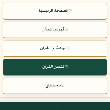
۞
الصفحة الرئيسية
۞
فهرس القرآن
۞
البحث في القرآن
۞
تفسير القرآن
۞
محفظتي