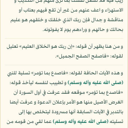
ريب فيه فلا تشغل نفسك بما ترى منهم من التكذيب و
الاستهزاء و اعف عنهم من غير أن تقع فيهم بعتاب أو
مناقشة و جدال فإن ربك الذي خلقك و خلقهم هو عليم
بحالك و حالهم و وراءهم يوم لا يفوتونه.
و من هنا يظهر أن قوله: «إن ربك هو الخلاق العليم» تعليل
لقوله: «فاصفح الصفح الجميل».
و هذه الآيات الحافة لقوله: «فاصدع بما تؤمر» تسلية للنبي
(صلى الله عليه وآله وسلم)
و تطييب لنفسه ليأخذ قوله:
«فاصدع بما تؤمر» موقعه فقد عرفت في أول السورة أن
الغرض الأصيل منها هو الأمر بإعلان الدعوة و عرفت أيضا
بالتدبر في الآيات السابقة أنها مسرودة ليتخلص بها إلى
تسليته
(صلى الله عليه وآله وسلم)
عما لقي من قومه من