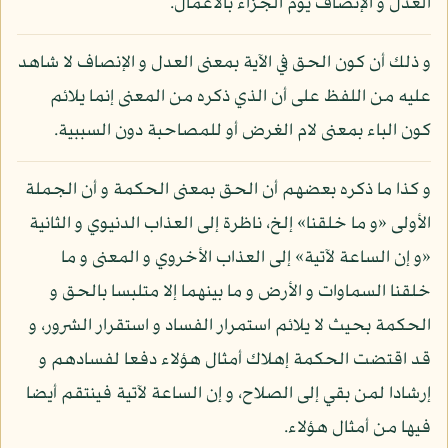
العدل و الإنصاف يوم الجزاء بالأعمال.
و ذلك أن كون الحق في الآية بمعنى العدل و الإنصاف لا شاهد
عليه من اللفظ على أن الذي ذكره من المعنى إنما يلائم
كون الباء بمعنى لام الغرض أو للمصاحبة دون السببية.
و كذا ما ذكره بعضهم أن الحق بمعنى الحكمة و أن الجملة
الأولى «و ما خلقنا» إلخ، ناظرة إلى العذاب الدنيوي و الثانية
«و إن الساعة لآتية» إلى العذاب الأخروي و المعنى و ما
خلقنا السماوات و الأرض و ما بينهما إلا متلبسا بالحق و
الحكمة بحيث لا يلائم استمرار الفساد و استقرار الشرور، و
قد اقتضت الحكمة إهلاك أمثال هؤلاء دفعا لفسادهم و
إرشادا لمن بقي إلى الصلاح، و إن الساعة لآتية فينتقم أيضا
فيها من أمثال هؤلاء.