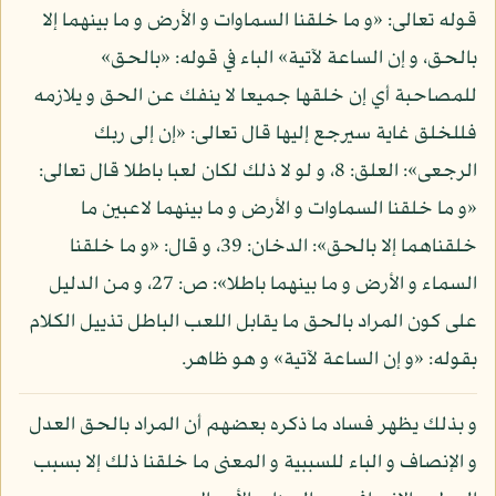
قوله تعالى: «و ما خلقنا السماوات و الأرض و ما بينهما إلا
بالحق، و إن الساعة لآتية» الباء في قوله: «بالحق»
للمصاحبة أي إن خلقها جميعا لا ينفك عن الحق و يلازمه
فللخلق غاية سيرجع إليها قال تعالى: «إن إلى ربك
الرجعى»: العلق: 8، و لو لا ذلك لكان لعبا باطلا قال تعالى:
«و ما خلقنا السماوات و الأرض و ما بينهما لاعبين ما
خلقناهما إلا بالحق»: الدخان: 39، و قال: «و ما خلقنا
السماء و الأرض و ما بينهما باطلا»: ص: 27، و من الدليل
على كون المراد بالحق ما يقابل اللعب الباطل تذييل الكلام
بقوله: «و إن الساعة لآتية» و هو ظاهر.
و بذلك يظهر فساد ما ذكره بعضهم أن المراد بالحق العدل
و الإنصاف و الباء للسببية و المعنى ما خلقنا ذلك إلا بسبب