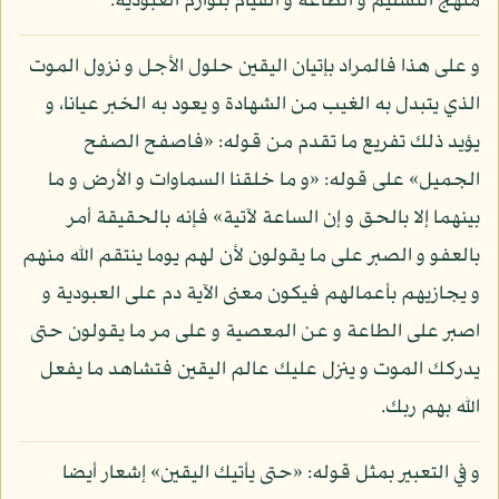
منهج التسليم و الطاعة و القيام بلوازم العبودية.
و على هذا فالمراد بإتيان اليقين حلول الأجل و نزول الموت
الذي يتبدل به الغيب من الشهادة و يعود به الخبر عيانا، و
يؤيد ذلك تفريع ما تقدم من قوله: «فاصفح الصفح
الجميل» على قوله: «و ما خلقنا السماوات و الأرض و ما
بينهما إلا بالحق و إن الساعة لآتية» فإنه بالحقيقة أمر
بالعفو و الصبر على ما يقولون لأن لهم يوما ينتقم الله منهم
و يجازيهم بأعمالهم فيكون معنى الآية دم على العبودية و
اصبر على الطاعة و عن المعصية و على مر ما يقولون حتى
يدركك الموت و ينزل عليك عالم اليقين فتشاهد ما يفعل
الله بهم ربك.
و في التعبير بمثل قوله: «حتى يأتيك اليقين» إشعار أيضا