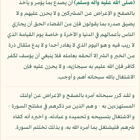
(صلى الله عليه وآله وسلم)
أن يصدع بما يؤمر و يأخذ
بالصفح و الإعراض عن المشركين و لا يحزن عليهم و لا
يضيق صدره بما يقولون فإن من القضاء الحق أن يجازي
الناس بأعمالهم في الدنيا و الآخرة و خاصة يوم القيامة الذي
لا ريب فيه و هو اليوم الذي لا يغادر أحدا و لا يدع مثقال ذرة
من الخير و الشر إلا ألحقه بعامله فلا ينبغي أن يؤسف لكفر
كافر فإن الله عليم به سيجازيه، و لا يحزن عليه فإن
الاشتغال بالله سبحانه أهم و أوجب.
و لقد كرر سبحانه أمره بالصفح و الإعراض عن أولئك
المستهزءين به - و هم الذين مر ذكرهم في مفتتح السورة -
و الاشتغال بتسبيحه و تحميده و عبادته، و أخبره أنه كفاه
شرهم فليشتغل بما أمره الله به، و بذلك تختتم السورة.