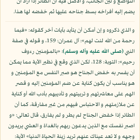
التواضع و لين الجانب، و الأصل فيه أن الطائر إذا أراد أن
يضم إليه أفراخه بسط جناحه عليها ثم خفضه لها هذا.
و الذي ذكروه و إن أمكن أن يتأيد بآيات أخر كقوله: «فبما
رحمة من الله لنت لهم»: آل عمران: 159، و قوله في صفة
النبي
(صلى الله عليه وآله وسلم)
: «بالمؤمنين رءوف
رحيم»: التوبة: 128، لكن الذي وقع في نظير الآية مما يمكن
أن يفسر به خفض الجناح هو صبر النفس مع المؤمنين و
هو يناسب أن يكون كناية عن ضم المؤمنين إليه و قصر
الهم على معاشرتهم و تربيتهم و تأديبهم بأدب الله أو كناية
عن ملازمتهم و الاحتباس فيهم من غير مفارقة، كما أن
الطائر إذا خفض الجناح لم يطر و لم يفارق، قال تعالى: «و
اصبر نفسك مع الذين يدعون ربهم بالغداة و العشي يريدون
وجهه و لا تعد عيناك عنهم تريد زينة الحياة الدنيا» الآية: