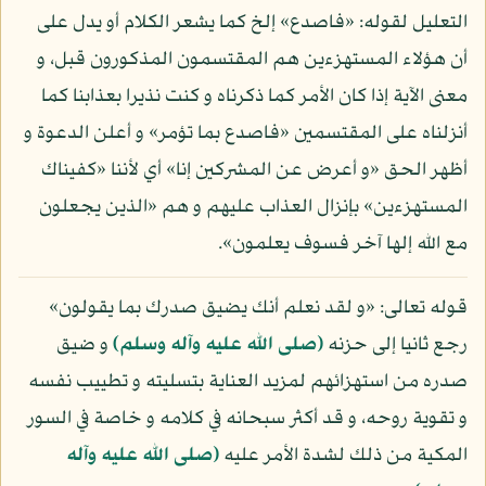
التعليل لقوله: «فاصدع» إلخ كما يشعر الكلام أو يدل على
أن هؤلاء المستهزءين هم المقتسمون المذكورون قبل، و
معنى الآية إذا كان الأمر كما ذكرناه و كنت نذيرا بعذابنا كما
أنزلناه على المقتسمين «فاصدع بما تؤمر» و أعلن الدعوة و
أظهر الحق «و أعرض عن المشركين إنا» أي لأننا «كفيناك
المستهزءين» بإنزال العذاب عليهم و هم «الذين يجعلون
مع الله إلها آخر فسوف يعلمون».
قوله تعالى: «و لقد نعلم أنك يضيق صدرك بما يقولون»
رجع ثانيا إلى حزنه
(صلى الله عليه وآله وسلم)
و ضيق
صدره من استهزائهم لمزيد العناية بتسليته و تطييب نفسه
و تقوية روحه، و قد أكثر سبحانه في كلامه و خاصة في السور
المكية من ذلك لشدة الأمر عليه
(صلى الله عليه وآله