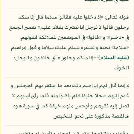
قوله تعالى: «إذ دخلوا عليه فقالوا سلاما قال إنا منكم
وجلون قالوا لا توجل إنا نبشرك بغلام عليم» ضمير الجمع
في «دخلوا» و «قالوا» في الموضعين للملائكة فقولهم:
«سلاما» تحية و تقديره نسلم عليك سلاما و قول إبراهيم
(عليه السلام)
: «إنا منكم وجلون» أي خائفون و الوجل:
الخوف.
و إنما قال لهم إبراهيم ذلك بعد ما استقر بهم المجلس و
قدم إليهم عجلا حنيذا فلم يأكلوا منه فلما رأى أيديهم لا
تصل إليه نكرهم و أوجس منهم خيفة كما في سورة هود
فالقصة مذكورة على نحو التلخيص.