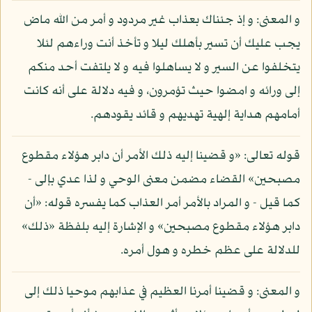
و المعنى: و إذ جئناك بعذاب غير مردود و أمر من الله ماض
يجب عليك أن تسير بأهلك ليلا و تأخذ أنت وراءهم لئلا
يتخلفوا عن السير و لا يساهلوا فيه و لا يلتفت أحد منكم
إلى ورائه و امضوا حيث تؤمرون، و فيه دلالة على أنه كانت
أمامهم هداية إلهية تهديهم و قائد يقودهم.
قوله تعالى: «و قضينا إليه ذلك الأمر أن دابر هؤلاء مقطوع
مصبحين» القضاء مضمن معنى الوحي و لذا عدي بإلى -
كما قيل - و المراد بالأمر أمر العذاب كما يفسره قوله: «أن
دابر هؤلاء مقطوع مصبحين» و الإشارة إليه بلفظة «ذلك»
للدلالة على عظم خطره و هول أمره.
و المعنى: و قضينا أمرنا العظيم في عذابهم موحيا ذلك إلى