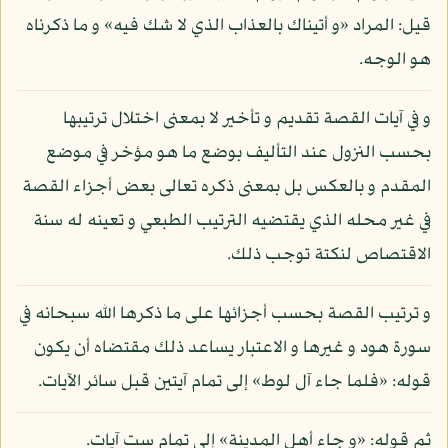
قيل: المراد «و أتيناك بالعذاب الذي لا شك فيه» و ما ذكرناه
هو الوجه.
و في آيات القصة تقديم و تأخير لا بمعنى اختلال ترتيبها
بحسب النزول عند التأليف بوضع ما هو مؤخر في موضع
المقدم و بالعكس بل بمعنى ذكره تعالى بعض أجزاء القصة
في غير محله الذي يقتضيه الترتيب الطبعي و تعينه له سنة
الاقتصاص لنكتة توجب ذلك.
و ترتيب القصة بحسب أجزائها على ما ذكرها الله سبحانه في
سورة هود و غيرها و الاعتبار يساعد ذلك مقتضاه أن يكون
قوله: «فلما جاء آل لوط» إلى تمام آيتين قبل سائر الآيات.
ثم قوله: «و جاء أهل المدينة» إلى تمام ست آيات.