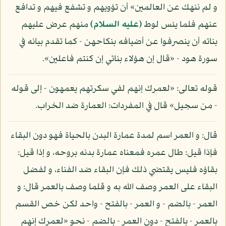
و لم ننهك عن العالمين» أن تؤويهم و تشفع فيهم و تدافع
عنهم فلما يئس لوط
(عليه السلام)
منهم عرض عليهم
بناته أن ينصرفوا عن أضيافه بنكاحهن - كما تقدم بيانه في
سورة هود - «قال إن هؤلاء بناتي إن كنتم فاعلين».
قوله تعالى: «لعمرك إنهم لفي سكرتهم يعمهون - إلى قوله
- من سجيل» قال في المفردات: العمارة ضد الخراب.
قال: و العمر اسم لمدة عمارة البدن بالحياة فهو دون البقاء
فإذا قيل: طال عمره فمعناه عمارة بدنه بروحه، و إذا قيل:
بقاؤه فليس يقتضي ذلك فإن البقاء ضد الفناء، و لفضل
البقاء على العمر وصف الله به و قلما وصف بالعمر قال: و
العمر - بالضم - و العمر - بالفتح - واحد لكن خص القسم
بالعمر - بالفتح - دون العمر - بالضم - نحو «لعمرك إنهم