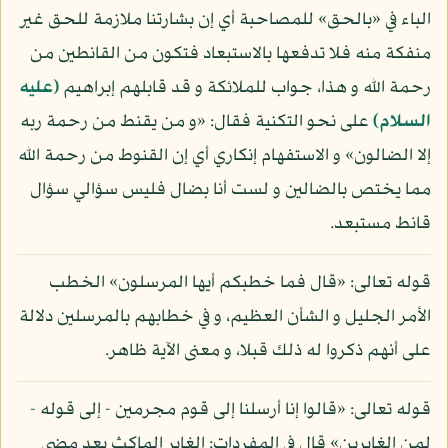
الباء في «بالحق» للمصاحبة أي إن بشارتنا ملازمة للحق غير
منفكة منه فلا تدفعها بالاستبعاد فتكون من القانطين من
رحمة الله و هذا، جواب للملائكة و قد قابلهم إبراهيم
(عليه
السلام)
على نحو التكنية فقال: «و من يقنط من رحمة ربه
إلا الضالون» و الاستفهام إنكاري أي إن القنوط من رحمة الله
مما يختص بالضالين و لست أنا بضال فليس سؤالي سؤال
قانط مستبعد.
قوله تعالى: «قال فما خطبكم أيها المرسلون» الخطب
الأمر الجليل و الشأن العظيم، و في خطابهم بالمرسلين دلالة
على أنهم ذكروا له ذلك قبلا، و معنى الآية ظاهر.
قوله تعالى: «قالوا إنا أرسلنا إلى قوم مجرمين - إلى قوله -
لمن الغابرين» قال في المفردات: الغابر الماكث بعد مضي