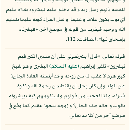
و قولهم: «لا توجل» تسكين لوجله و تأمين له و تطييب
لنفسه بأنهم رسل ربه و قد دخلوا عليه ليبشروه بغلام عليم
أي بولد يكون غلاما و عليما، و لعل المراد كونه عليما بتعليم
الله و وحيه فيقرب من قوله في موضع آخر: «فبشرناه
بإسحاق نبيا»: الصافات: 112.
قوله تعالى: «قال أ بشرتموني على أن مسني الكبر فبم
تبشرون» تلقى إبراهيم
(عليه السلام)
البشرى و هو شيخ
كبير هرم لا عقب له من زوجه و قد أيئسته العادة الجارية
عن الولد و إن كان يجل أن يقنط من رحمة الله و نفوذ
قدرته، و لذا تعجب من قولهم و استفهمهم كيف يبشرونه
بالولد و حاله هذه الحال؟ و زوجه عجوز عقيم كما وقع في
موضع آخر من كلامه تعالى.