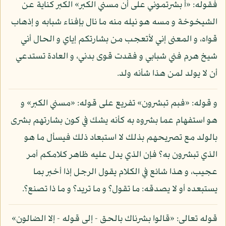
فقوله: «أ بشرتموني على أن مسني الكبر» الكبر كناية عن
الشيخوخة و مسه هو نيله منه ما نال بإفناء شبابه و إذهاب
قواه، و المعنى إني لأتعجب من بشارتكم إياي و الحال أني
شيخ هرم فني شبابي و فقدت قوى بدني، و العادة تستدعي
أن لا يولد لمن هذا شأنه ولد.
و قوله: «فبم تبشرون» تفريع على قوله: «مسني الكبر» و
هو استفهام عما بشروه به كأنه يشك في كون بشارتهم بشرى
بالولد مع تصريحهم بذلك لا استبعاد ذلك فيسأل ما هو
الذي تبشرون به؟ فإن الذي يدل عليه ظاهر كلامكم أمر
عجيب، و هذا شائع في الكلام يقول الرجل إذا أخبر بما
يستبعده أو لا يصدقه: ما تقول؟ و ما تريد؟ و ما ذا تصنع؟.
قوله تعالى: «قالوا بشرناك بالحق - إلى قوله - إلا الضالون»