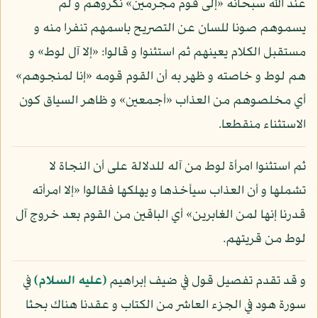
عند الله سبحانه «إلى قوم مجرمين» نكروهم و لم
يسموهم صونا للسان عن التصريح باسمهم تنفرا منه و
مستقبل الكلام يعينهم ثم استثنوا و قالوا: «إلا آل لوط» و
هم لوط و خاصته و ظهر به أن القوم قومه «إنا لمنجوهم»
أي مخلصوهم من العذاب «أجمعين» و ظاهر السياق كون
الاستثناء منقطعا.
ثم استثنوا امرأة لوط من آله للدلالة على أن النجاة لا
تشملها و أن العذاب سيأخذها و يهلكها فقالوا «إلا امرأته
قدرنا إنها لمن الغابرين» أي الباقين من القوم بعد خروج آل
لوط من قريتهم.
و قد تقدم تفصيل قول في ضيف إبراهيم
(عليه السلام)
في
سورة هود في الجزء العاشر من الكتاب و عقدنا هناك بحثا