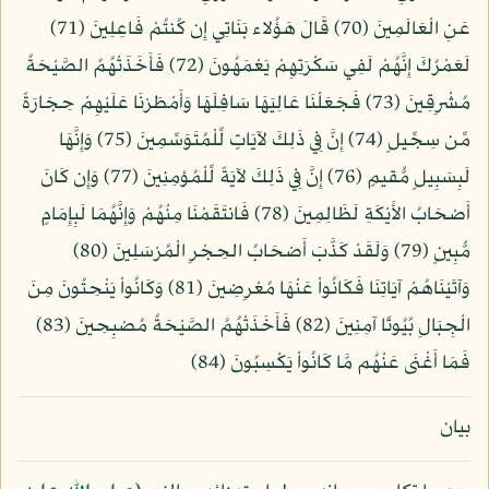
عَنِ الْعَالَمِينَ (70) قَالَ هَؤُلاء بَنَاتِي إِن كُنتُمْ فَاعِلِينَ (71)
لَعَمْرُكَ إِنَّهُمْ لَفِي سَكْرَتِهِمْ يَعْمَهُونَ (72) فَأَخَذَتْهُمُ الصَّيْحَةُ
مُشْرِقِينَ (73) فَجَعَلْنَا عَالِيَهَا سَافِلَهَا وَأَمْطَرْنَا عَلَيْهِمْ حِجَارَةً
مِّن سِجِّيلٍ (74) إِنَّ فِي ذَلِكَ لآيَاتٍ لِّلْمُتَوَسِّمِينَ (75) وَإِنَّهَا
لَبِسَبِيلٍ مُّقيمٍ (76) إِنَّ فِي ذَلِكَ لآيَةً لِّلْمُؤمِنِينَ (77) وَإِن كَانَ
أَصْحَابُ الأَيْكَةِ لَظَالِمِينَ (78) فَانتَقَمْنَا مِنْهُمْ وَإِنَّهُمَا لَبِإِمَامٍ
مُّبِينٍ (79) وَلَقَدْ كَذَّبَ أَصْحَابُ الحِجْرِ الْمُرْسَلِينَ (80)
وَآتَيْنَاهُمْ آيَاتِنَا فَكَانُواْ عَنْهَا مُعْرِضِينَ (81) وَكَانُواْ يَنْحِتُونَ مِنَ
الْجِبَالِ بُيُوتًا آمِنِينَ (82) فَأَخَذَتْهُمُ الصَّيْحَةُ مُصْبِحِينَ (83)
فَمَا أَغْنَى عَنْهُم مَّا كَانُواْ يَكْسِبُونَ (84)
بيان