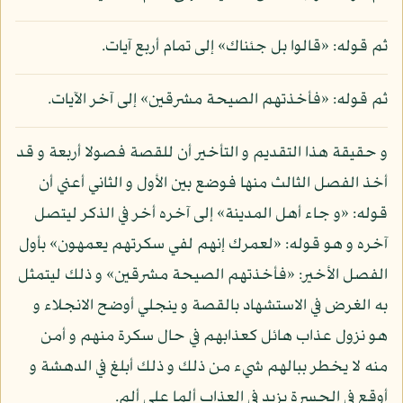
ثم قوله: «قالوا بل جئناك» إلى تمام أربع آيات.
ثم قوله: «فأخذتهم الصيحة مشرقين» إلى آخر الآيات.
و حقيقة هذا التقديم و التأخير أن للقصة فصولا أربعة و قد
أخذ الفصل الثالث منها فوضع بين الأول و الثاني أعني أن
قوله: «و جاء أهل المدينة» إلى آخره أخر في الذكر ليتصل
آخره و هو قوله: «لعمرك إنهم لفي سكرتهم يعمهون» بأول
الفصل الأخير: «فأخذتهم الصيحة مشرقين» و ذلك ليتمثل
به الغرض في الاستشهاد بالقصة و ينجلي أوضح الانجلاء و
هو نزول عذاب هائل كعذابهم في حال سكرة منهم و أمن
منه لا يخطر ببالهم شيء من ذلك و ذلك أبلغ في الدهشة و
أوقع في الحسرة يزيد في العذاب ألما على ألم.