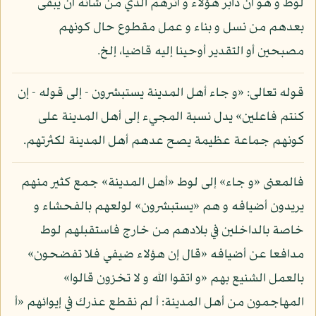
لوط و هو أن دابر هؤلاء و أثرهم الذي من شأنه أن يبقى
بعدهم من نسل و بناء و عمل مقطوع حال كونهم
مصبحين أو التقدير أوحينا إليه قاضيا، إلخ.
قوله تعالى: «و جاء أهل المدينة يستبشرون - إلى قوله - إن
كنتم فاعلين» يدل نسبة المجيء إلى أهل المدينة على
كونهم جماعة عظيمة يصح عدهم أهل المدينة لكثرتهم.
فالمعنى «و جاء» إلى لوط «أهل المدينة» جمع كثير منهم
يريدون أضيافه و هم «يستبشرون» لولعهم بالفحشاء و
خاصة بالداخلين في بلادهم من خارج فاستقبلهم لوط
مدافعا عن أضيافه «قال إن هؤلاء ضيفي فلا تفضحون»
بالعمل الشنيع بهم «و اتقوا الله و لا تخزون قالوا»
المهاجمون من أهل المدينة: أ لم نقطع عذرك في إيوائهم «أ