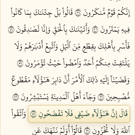
إِنَّكُمۡ قَوۡمٞ مُّنكَرُونَ ٦٢
قَالُواْ بَلۡ جِئۡنَٰكَ بِمَا كَانُواْ
فِيهِ يَمۡتَرُونَ ٦٣
وَأَتَيۡنَٰكَ بِٱلۡحَقِّ وَإِنَّا لَصَٰدِقُونَ ٦٤
فَأَسۡرِ بِأَهۡلِكَ بِقِطۡعٖ مِّنَ ٱلَّيۡلِ وَٱتَّبِعۡ أَدۡبَٰرَهُمۡ وَلَا
يَلۡتَفِتۡ مِنكُمۡ أَحَدٞ وَٱمۡضُواْ حَيۡثُ تُؤۡمَرُونَ ٦٥
وَقَضَيۡنَآ إِلَيۡهِ ذَٰلِكَ ٱلۡأَمۡرَ أَنَّ دَابِرَ هَٰٓؤُلَآءِ مَقۡطُوعٞ
مُّصۡبِحِينَ ٦٦
وَجَآءَ أَهۡلُ ٱلۡمَدِينَةِ يَسۡتَبۡشِرُونَ ٦٧
قَالَ إِنَّ هَٰٓؤُلَآءِ ضَيۡفِي فَلَا تَفۡضَحُونِ ٦٨
وَٱتَّقُواْ
ٱللَّهَ وَلَا تُخۡزُونِ ٦٩
قَالُوٓاْ أَوَلَمۡ نَنۡهَكَ عَنِ