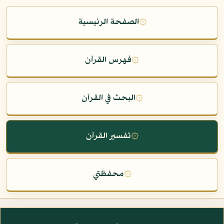
۞
الصفحة الرئيسية
۞
فهرس القرآن
۞
البحث في القرآن
۞
تفسير القرآن
۞
محفظتي