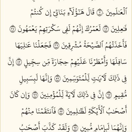
ٱلۡعَٰلَمِينَ ٧٠
قَالَ هَٰٓؤُلَآءِ بَنَاتِيٓ إِن كُنتُمۡ
فَٰعِلِينَ ٧١
لَعَمۡرُكَ إِنَّهُمۡ لَفِي سَكۡرَتِهِمۡ يَعۡمَهُونَ ٧٢
فَأَخَذَتۡهُمُ ٱلصَّيۡحَةُ مُشۡرِقِينَ ٧٣
فَجَعَلۡنَا عَٰلِيَهَا
سَافِلَهَا وَأَمۡطَرۡنَا عَلَيۡهِمۡ حِجَارَةٗ مِّن سِجِّيلٍ ٧٤
إِنَّ
فِي ذَٰلِكَ لَأٓيَٰتٖ لِّلۡمُتَوَسِّمِينَ ٧٥
وَإِنَّهَا لَبِسَبِيلٖ
مُّقِيمٍ ٧٦
إِنَّ فِي ذَٰلِكَ لَأٓيَةٗ لِّلۡمُؤۡمِنِينَ ٧٧
وَإِن كَانَ
أَصۡحَٰبُ ٱلۡأَيۡكَةِ لَظَٰلِمِينَ ٧٨
فَٱنتَقَمۡنَا مِنۡهُمۡ
وَإِنَّهُمَا لَبِإِمَامٖ مُّبِينٖ ٧٩
وَلَقَدۡ كَذَّبَ أَصۡحَٰبُ