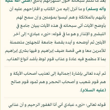
بعد ما تكلم سبحانه حول استهزائهم بالنبي
(صلى الله عليه
وآله وسلم)
و ما أنزل إليه من الكتاب و اقتراحهم عليه أن
يأتيهم بالملائكة و هم ليسوا بمؤمنين و إن سمح لهم
بأوضح الآيات أتى سبحانه في هذه الآيات ببيان جامع في
التبشير و الإنذار و هو ما في قوله: «نبىء عبادي» إلى آخر
الآيتين ثم أوضحه و أيده بقصة جامعة للجهتين متضمنة
للأمرين معا و هي قصة ضيف إبراهيم و فيها بشرى إبراهيم
بما لا مطمع فيه عادة و عذاب قوم لوط بأشد أنواع العذاب.
ثم أيده تعالى بإشارة إجمالية إلى تعذيب أصحاب الأيكة و
هم قوم شعيب و أصحاب الحجر و هم ثمود قوم صالح
(عليه السلام)
.
قوله تعالى: «نبىء عبادي أني أنا الغفور الرحيم و أن عذابي