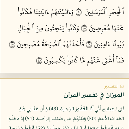
ٱلۡحِجۡرِ ٱلۡمُرۡسَلِينَ ٨٠
وَءَاتَيۡنَٰهُمۡ ءَايَٰتِنَا فَكَانُواْ
عَنۡهَا مُعۡرِضِينَ ٨١
وَكَانُواْ يَنۡحِتُونَ مِنَ ٱلۡجِبَالِ
بُيُوتًا ءَامِنِينَ ٨٢
فَأَخَذَتۡهُمُ ٱلصَّيۡحَةُ مُصۡبِحِينَ ٨٣
فَمَآ أَغۡنَىٰ عَنۡهُم مَّا كَانُواْ يَكۡسِبُونَ ٨٤
۞ التفسير
الميزان في تفسير القرآن
نَبِّىءْ عِبَادِي أَنِّي أَنَا الْغَفُورُ الرَّحِيمُ (49) وَ أَنَّ عَذَابِي هُوَ
الْعَذَابُ الأَلِيمَ (50) وَنَبِّئْهُمْ عَن ضَيْفِ إِبْراَهِيمَ (51) إِذْ دَخَلُواْ
عَلَيْهِ فَقَالُواْ سَلامًا قَالَ إِنَّا مِنكُمْ وَجِلُونَ (52) قَالُواْ لاَ تَوْجَلْ