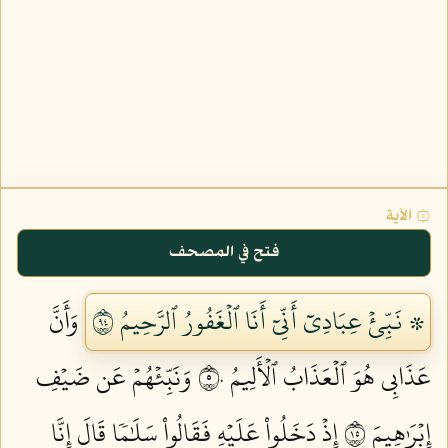
۞ الآية
فتح في المصحف
۞ نَبِّئۡ عِبَادِيٓ أَنِّيٓ أَنَا ٱلۡغَفُورُ ٱلرَّحِيمُ ٤٩
وَأَنَّ
عَذَابِي هُوَ ٱلۡعَذَابُ ٱلۡأَلِيمُ ٥٠
وَنَبِّئۡهُمۡ عَن ضَيۡفِ
إِبۡرَٰهِيمَ ٥١
إِذۡ دَخَلُواْ عَلَيۡهِ فَقَالُواْ سَلَٰمٗا قَالَ إِنَّا