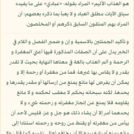
هو العذاب الأليم» المراد بقوله: «عبادي» على ما يفيده
سياق الآيات مطلق العباد و لا يعبأ بما ذكره بعضهم: أن
المراد بهم المتقون السابق ذكرهم أو المخلصون.
و تأكيد الجملتين بالاسمية و إن و ضمير الفصل و اللام في
الخبر يدل على أن الصفات المذكورة فيها أعني المغفرة و
الرحمة و ألم العذاب بالغة في معناها النهاية بحيث لا تقدر
بقدر و لا يقاس بها غيرها، فما من مغفرة أو رحمة إلا و
يمكن أن يفرض لها مانع يمنع من إرسالها أو مقدر يقدرها و
يحدها، لكنه سبحانه يحكم لا معقب لحكمه و لا مانع
يقاومه فلا يمنع عن إنجاز مغفرته و رحمته شيء و لا
يحدهما أمر إلا أن يشاء ذلك هو جل و عز، فليس لأحد أن
ييأس من مغفرته أو يقنط من روحه و رحمته استنادا إلى
مانع يمنع أو رادع يردع إلا أن يخافه تعالى نفسه كما قال: «لا