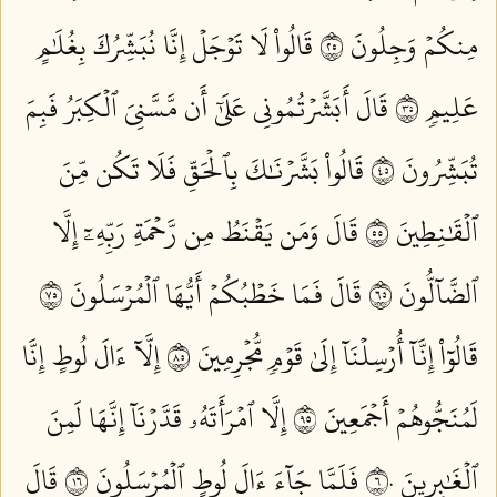
مِنكُمۡ وَجِلُونَ ٥٢
قَالُواْ لَا تَوۡجَلۡ إِنَّا نُبَشِّرُكَ بِغُلَٰمٍ
عَلِيمٖ ٥٣
قَالَ أَبَشَّرۡتُمُونِي عَلَىٰٓ أَن مَّسَّنِيَ ٱلۡكِبَرُ فَبِمَ
تُبَشِّرُونَ ٥٤
قَالُواْ بَشَّرۡنَٰكَ بِٱلۡحَقِّ فَلَا تَكُن مِّنَ
ٱلۡقَٰنِطِينَ ٥٥
قَالَ وَمَن يَقۡنَطُ مِن رَّحۡمَةِ رَبِّهِۦٓ إِلَّا
ٱلضَّآلُّونَ ٥٦
قَالَ فَمَا خَطۡبُكُمۡ أَيُّهَا ٱلۡمُرۡسَلُونَ ٥٧
قَالُوٓاْ إِنَّآ أُرۡسِلۡنَآ إِلَىٰ قَوۡمٖ مُّجۡرِمِينَ ٥٨
إِلَّآ ءَالَ لُوطٍ إِنَّا
لَمُنَجُّوهُمۡ أَجۡمَعِينَ ٥٩
إِلَّا ٱمۡرَأَتَهُۥ قَدَّرۡنَآ إِنَّهَا لَمِنَ
ٱلۡغَٰبِرِينَ ٦٠
فَلَمَّا جَآءَ ءَالَ لُوطٍ ٱلۡمُرۡسَلُونَ ٦١
قَالَ