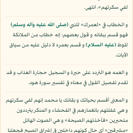
لفي سكرتهم»، انتهى.
و الخطاب في «لعمرك» للنبي
(صلى الله عليه وآله وسلم)
فهو قسم ببقائه و قول بعضهم: إنه خطاب من الملائكة
للوط
(عليه السلام)
و قسم بعمره لا دليل عليه من سياق
الآيات.
و العمه هو التردد على حيرة و السجيل حجارة العذاب و قد
تقدم تفصيل القول في معناه في تفسير سورة هود.
و المعنى أقسم بحياتك و بقائك يا محمد إنهم لفي سكرتهم
و هي غفلتهم بانغمارهم في الفحشاء و المنكر يترددون
متحيرين «فأخذتهم الصيحة» و هي الصوت الهائل
«مشرقين» أي حال كونهم داخلين في إشراق الصبح فجعلنا