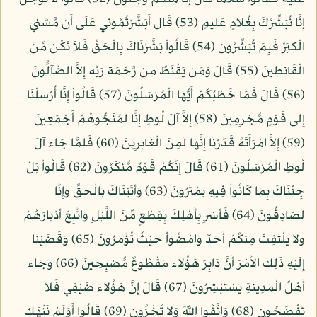
إِنَّا نُبَشِّرُكَ بِغُلامٍ عَلِيمٍ (53) قَالَ أَبَشَّرْتُمُونِي عَلَى أَن مَّسَّنِيَ
الْكِبَرُ فَبِمَ تُبَشِّرُونَ (54) قَالُواْ بَشَّرْنَاكَ بِالْحَقِّ فَلاَ تَكُن مِّنَ
الْقَانِطِينَ (55) قَالَ وَمَن يَقْنَطُ مِن رَّحْمَةِ رَبِّهِ إِلاَّ الضَّآلُّونَ
(56) قَالَ فَمَا خَطْبُكُمْ أَيُّهَا الْمُرْسَلُونَ (57) قَالُواْ إِنَّا أُرْسِلْنَا
إِلَى قَوْمٍ مُّجْرِمِينَ (58) إِلاَّ آلَ لُوطٍ إِنَّا لَمُنَجُّوهُمْ أَجْمَعِينَ
(59) إِلاَّ امْرَأَتَهُ قَدَّرْنَا إِنَّهَا لَمِنَ الْغَابِرِينَ (60) فَلَمَّا جَاء آلَ
لُوطٍ الْمُرْسَلُونَ (61) قَالَ إِنَّكُمْ قَوْمٌ مُّنكَرُونَ (62) قَالُواْ بَلْ
جِئْنَاكَ بِمَا كَانُواْ فِيهِ يَمْتَرُونَ (63) وَأَتَيْنَاكَ بَالْحَقِّ وَإِنَّا
لَصَادِقُونَ (64) فَأَسْرِ بِأَهْلِكَ بِقِطْعٍ مِّنَ اللَّيْلِ وَاتَّبِعْ أَدْبَارَهُمْ
وَلاَ يَلْتَفِتْ مِنكُمْ أَحَدٌ وَامْضُواْ حَيْثُ تُؤْمَرُونَ (65) وَقَضَيْنَا
إِلَيْهِ ذَلِكَ الأَمْرَ أَنَّ دَابِرَ هَؤُلاء مَقْطُوعٌ مُّصْبِحِينَ (66) وَجَاء
أَهْلُ الْمَدِينَةِ يَسْتَبْشِرُونَ (67) قَالَ إِنَّ هَؤُلاء ضَيْفِي فَلاَ
تَفْضَحُونِ (68) وَاتَّقُوا اللّهَ وَلاَ تُخْزُونِ (69) قَالُوا أَوَلَمْ نَنْهَكَ