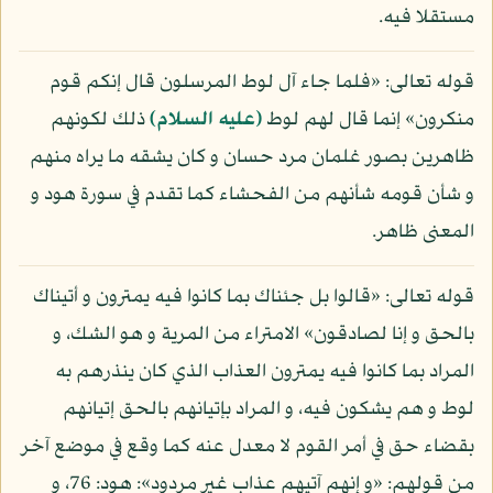
مستقلا فيه.
قوله تعالى: «فلما جاء آل لوط المرسلون قال إنكم قوم
منكرون» إنما قال لهم لوط
(عليه السلام)
ذلك لكونهم
ظاهرين بصور غلمان مرد حسان و كان يشقه ما يراه منهم
و شأن قومه شأنهم من الفحشاء كما تقدم في سورة هود و
المعنى ظاهر.
قوله تعالى: «قالوا بل جئناك بما كانوا فيه يمترون و أتيناك
بالحق و إنا لصادقون» الامتراء من المرية و هو الشك، و
المراد بما كانوا فيه يمترون العذاب الذي كان ينذرهم به
لوط و هم يشكون فيه، و المراد بإتيانهم بالحق إتيانهم
بقضاء حق في أمر القوم لا معدل عنه كما وقع في موضع آخر
من قولهم: «و إنهم آتيهم عذاب غير مردود»: هود: 76، و