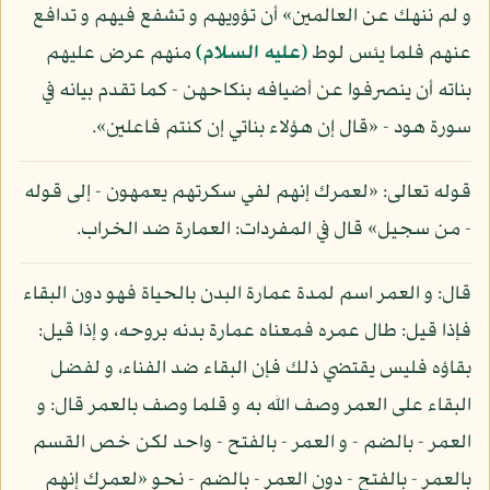
و لم ننهك عن العالمين» أن تؤويهم و تشفع فيهم و تدافع
عنهم فلما يئس لوط
(عليه السلام)
منهم عرض عليهم
بناته أن ينصرفوا عن أضيافه بنكاحهن - كما تقدم بيانه في
سورة هود - «قال إن هؤلاء بناتي إن كنتم فاعلين».
قوله تعالى: «لعمرك إنهم لفي سكرتهم يعمهون - إلى قوله
- من سجيل» قال في المفردات: العمارة ضد الخراب.
قال: و العمر اسم لمدة عمارة البدن بالحياة فهو دون البقاء
فإذا قيل: طال عمره فمعناه عمارة بدنه بروحه، و إذا قيل:
بقاؤه فليس يقتضي ذلك فإن البقاء ضد الفناء، و لفضل
البقاء على العمر وصف الله به و قلما وصف بالعمر قال: و
العمر - بالضم - و العمر - بالفتح - واحد لكن خص القسم
بالعمر - بالفتح - دون العمر - بالضم - نحو «لعمرك إنهم