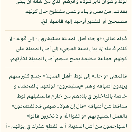
لوط و هو أن دابر هؤلاء و أثرهم الذي من شأنه أن يبقى
بعدهم من نسل و بناء و عمل مقطوع حال كونهم
مصبحين أو التقدير أوحينا إليه قاضيا، إلخ.
قوله تعالى: «و جاء أهل المدينة يستبشرون - إلى قوله - إن
كنتم فاعلين» يدل نسبة المجيء إلى أهل المدينة على
كونهم جماعة عظيمة يصح عدهم أهل المدينة لكثرتهم.
فالمعنى «و جاء» إلى لوط «أهل المدينة» جمع كثير منهم
يريدون أضيافه و هم «يستبشرون» لولعهم بالفحشاء و
خاصة بالداخلين في بلادهم من خارج فاستقبلهم لوط
مدافعا عن أضيافه «قال إن هؤلاء ضيفي فلا تفضحون»
بالعمل الشنيع بهم «و اتقوا الله و لا تخزون قالوا»
المهاجمون من أهل المدينة: أ لم نقطع عذرك في إيوائهم «أ