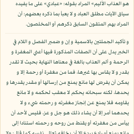
هو العذاب الأليم» المراد بقوله: «عبادي» على ما يفيده
سياق الآيات مطلق العباد و لا يعبأ بما ذكره بعضهم: أن
المراد بهم المتقون السابق ذكرهم أو المخلصون.
و تأكيد الجملتين بالاسمية و إن و ضمير الفصل و اللام في
الخبر يدل على أن الصفات المذكورة فيها أعني المغفرة و
الرحمة و ألم العذاب بالغة في معناها النهاية بحيث لا تقدر
بقدر و لا يقاس بها غيرها، فما من مغفرة أو رحمة إلا و
يمكن أن يفرض لها مانع يمنع من إرسالها أو مقدر يقدرها و
يحدها، لكنه سبحانه يحكم لا معقب لحكمه و لا مانع
يقاومه فلا يمنع عن إنجاز مغفرته و رحمته شيء و لا
يحدهما أمر إلا أن يشاء ذلك هو جل و عز، فليس لأحد أن
ييأس من مغفرته أو يقنط من روحه و رحمته استنادا إلى
مانع يمنع أو رادع يردع إلا أن يخافه تعالى نفسه كما قال: «لا