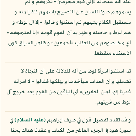
عند الله سبحانه «إلى قوم مجرمين» نكروهم و لم
يسموهم صونا للسان عن التصريح باسمهم تنفرا منه و
مستقبل الكلام يعينهم ثم استثنوا و قالوا: «إلا آل لوط» و
هم لوط و خاصته و ظهر به أن القوم قومه «إنا لمنجوهم»
أي مخلصوهم من العذاب «أجمعين» و ظاهر السياق كون
الاستثناء منقطعا.
ثم استثنوا امرأة لوط من آله للدلالة على أن النجاة لا
تشملها و أن العذاب سيأخذها و يهلكها فقالوا «إلا امرأته
قدرنا إنها لمن الغابرين» أي الباقين من القوم بعد خروج آل
لوط من قريتهم.
و قد تقدم تفصيل قول في ضيف إبراهيم
(عليه السلام)
في
سورة هود في الجزء العاشر من الكتاب و عقدنا هناك بحثا