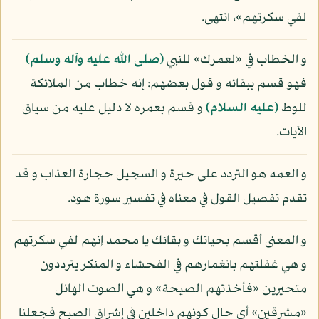
لفي سكرتهم»، انتهى.
و الخطاب في «لعمرك» للنبي
(صلى الله عليه وآله وسلم)
فهو قسم ببقائه و قول بعضهم: إنه خطاب من الملائكة
للوط
(عليه السلام)
و قسم بعمره لا دليل عليه من سياق
الآيات.
و العمه هو التردد على حيرة و السجيل حجارة العذاب و قد
تقدم تفصيل القول في معناه في تفسير سورة هود.
و المعنى أقسم بحياتك و بقائك يا محمد إنهم لفي سكرتهم
و هي غفلتهم بانغمارهم في الفحشاء و المنكر يترددون
متحيرين «فأخذتهم الصيحة» و هي الصوت الهائل
«مشرقين» أي حال كونهم داخلين في إشراق الصبح فجعلنا