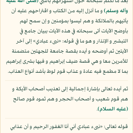
بعد ما تكلم سبحانه حول استهزائهم بالنبي
(صلى الله عليه
وآله وسلم)
و ما أنزل إليه من الكتاب و اقتراحهم عليه أن
يأتيهم بالملائكة و هم ليسوا بمؤمنين و إن سمح لهم
بأوضح الآيات أتى سبحانه في هذه الآيات ببيان جامع في
التبشير و الإنذار و هو ما في قوله: «نبىء عبادي» إلى آخر
الآيتين ثم أوضحه و أيده بقصة جامعة للجهتين متضمنة
للأمرين معا و هي قصة ضيف إبراهيم و فيها بشرى إبراهيم
بما لا مطمع فيه عادة و عذاب قوم لوط بأشد أنواع العذاب.
ثم أيده تعالى بإشارة إجمالية إلى تعذيب أصحاب الأيكة و
هم قوم شعيب و أصحاب الحجر و هم ثمود قوم صالح
(عليه السلام)
.
قوله تعالى: «نبىء عبادي أني أنا الغفور الرحيم و أن عذابي