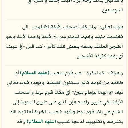
و قد تبين بذلك وجه إيراد الآيات جمعا و مفردا في
الموضعين.
قوله تعالى: «و إن كان أصحاب الأيكة لظالمين - إلى -
فانتقمنا منهم و إنهما لبإمام مبين» الأيكة واحدة الأيك و هو
الشجر الملتف بعضه ببعض فقد كانوا - كما قيل - في غيضة
أي بقعة كثيفة الأشجار.
و هؤلاء - كما ذكروا - هم قوم شعيب
(عليه السلام)
أو
طائفة من قومه كانوا يسكنون الغيضة، و يؤيده قوله تعالى
ذيلا: «و إنهما لبإمام مبين» أي مكانا قوم لوط و أصحاب
الأيكة لفي طريق واضح فإن الذي على طريق المدينة إلى
الشام هي بلاد قوم لوط و قوم شعيب الخربة أهلكهم الله
بكفرهم و تكذيبهم لدعوة شعيب
(عليه السلام)
و قد