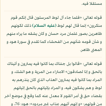
مستقلا فيه.
قوله تعالى: «فلما جاء آل لوط المرسلون قال إنكم قوم
منكرون» إنما قال لهم لوط
(عليه السلام)
ذلك لكونهم
ظاهرين بصور غلمان مرد حسان و كان يشقه ما يراه منهم
و شأن قومه شأنهم من الفحشاء كما تقدم في سورة هود و
المعنى ظاهر.
قوله تعالى: «قالوا بل جئناك بما كانوا فيه يمترون و أتيناك
بالحق و إنا لصادقون» الامتراء من المرية و هو الشك، و
المراد بما كانوا فيه يمترون العذاب الذي كان ينذرهم به
لوط و هم يشكون فيه، و المراد بإتيانهم بالحق إتيانهم
بقضاء حق في أمر القوم لا معدل عنه كما وقع في موضع آخر
من قولهم: «و إنهم آتيهم عذاب غير مردود»: هود: 76، و