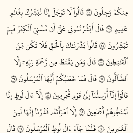
مِنكُمۡ وَجِلُونَ ٥٢
قَالُواْ لَا تَوۡجَلۡ إِنَّا نُبَشِّرُكَ بِغُلَٰمٍ
عَلِيمٖ ٥٣
قَالَ أَبَشَّرۡتُمُونِي عَلَىٰٓ أَن مَّسَّنِيَ ٱلۡكِبَرُ فَبِمَ
تُبَشِّرُونَ ٥٤
قَالُواْ بَشَّرۡنَٰكَ بِٱلۡحَقِّ فَلَا تَكُن مِّنَ
ٱلۡقَٰنِطِينَ ٥٥
قَالَ وَمَن يَقۡنَطُ مِن رَّحۡمَةِ رَبِّهِۦٓ إِلَّا
ٱلضَّآلُّونَ ٥٦
قَالَ فَمَا خَطۡبُكُمۡ أَيُّهَا ٱلۡمُرۡسَلُونَ ٥٧
قَالُوٓاْ إِنَّآ أُرۡسِلۡنَآ إِلَىٰ قَوۡمٖ مُّجۡرِمِينَ ٥٨
إِلَّآ ءَالَ لُوطٍ إِنَّا
لَمُنَجُّوهُمۡ أَجۡمَعِينَ ٥٩
إِلَّا ٱمۡرَأَتَهُۥ قَدَّرۡنَآ إِنَّهَا لَمِنَ
ٱلۡغَٰبِرِينَ ٦٠
فَلَمَّا جَآءَ ءَالَ لُوطٍ ٱلۡمُرۡسَلُونَ ٦١
قَالَ