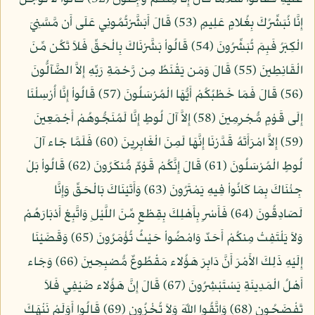
إِنَّا نُبَشِّرُكَ بِغُلامٍ عَلِيمٍ (53) قَالَ أَبَشَّرْتُمُونِي عَلَى أَن مَّسَّنِيَ
الْكِبَرُ فَبِمَ تُبَشِّرُونَ (54) قَالُواْ بَشَّرْنَاكَ بِالْحَقِّ فَلاَ تَكُن مِّنَ
الْقَانِطِينَ (55) قَالَ وَمَن يَقْنَطُ مِن رَّحْمَةِ رَبِّهِ إِلاَّ الضَّآلُّونَ
(56) قَالَ فَمَا خَطْبُكُمْ أَيُّهَا الْمُرْسَلُونَ (57) قَالُواْ إِنَّا أُرْسِلْنَا
إِلَى قَوْمٍ مُّجْرِمِينَ (58) إِلاَّ آلَ لُوطٍ إِنَّا لَمُنَجُّوهُمْ أَجْمَعِينَ
(59) إِلاَّ امْرَأَتَهُ قَدَّرْنَا إِنَّهَا لَمِنَ الْغَابِرِينَ (60) فَلَمَّا جَاء آلَ
لُوطٍ الْمُرْسَلُونَ (61) قَالَ إِنَّكُمْ قَوْمٌ مُّنكَرُونَ (62) قَالُواْ بَلْ
جِئْنَاكَ بِمَا كَانُواْ فِيهِ يَمْتَرُونَ (63) وَأَتَيْنَاكَ بَالْحَقِّ وَإِنَّا
لَصَادِقُونَ (64) فَأَسْرِ بِأَهْلِكَ بِقِطْعٍ مِّنَ اللَّيْلِ وَاتَّبِعْ أَدْبَارَهُمْ
وَلاَ يَلْتَفِتْ مِنكُمْ أَحَدٌ وَامْضُواْ حَيْثُ تُؤْمَرُونَ (65) وَقَضَيْنَا
إِلَيْهِ ذَلِكَ الأَمْرَ أَنَّ دَابِرَ هَؤُلاء مَقْطُوعٌ مُّصْبِحِينَ (66) وَجَاء
أَهْلُ الْمَدِينَةِ يَسْتَبْشِرُونَ (67) قَالَ إِنَّ هَؤُلاء ضَيْفِي فَلاَ
تَفْضَحُونِ (68) وَاتَّقُوا اللّهَ وَلاَ تُخْزُونِ (69) قَالُوا أَوَلَمْ نَنْهَكَ