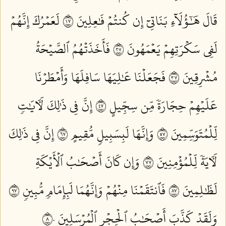
قَالَ هَٰٓؤُلَآءِ بَنَاتِيٓ إِن كُنتُمۡ فَٰعِلِينَ ٧١
لَعَمۡرُكَ إِنَّهُمۡ
لَفِي سَكۡرَتِهِمۡ يَعۡمَهُونَ ٧٢
فَأَخَذَتۡهُمُ ٱلصَّيۡحَةُ
مُشۡرِقِينَ ٧٣
فَجَعَلۡنَا عَٰلِيَهَا سَافِلَهَا وَأَمۡطَرۡنَا
عَلَيۡهِمۡ حِجَارَةٗ مِّن سِجِّيلٍ ٧٤
إِنَّ فِي ذَٰلِكَ لَأٓيَٰتٖ
لِّلۡمُتَوَسِّمِينَ ٧٥
وَإِنَّهَا لَبِسَبِيلٖ مُّقِيمٍ ٧٦
إِنَّ فِي ذَٰلِكَ
لَأٓيَةٗ لِّلۡمُؤۡمِنِينَ ٧٧
وَإِن كَانَ أَصۡحَٰبُ ٱلۡأَيۡكَةِ
لَظَٰلِمِينَ ٧٨
فَٱنتَقَمۡنَا مِنۡهُمۡ وَإِنَّهُمَا لَبِإِمَامٖ مُّبِينٖ ٧٩
وَلَقَدۡ كَذَّبَ أَصۡحَٰبُ ٱلۡحِجۡرِ ٱلۡمُرۡسَلِينَ ٨٠