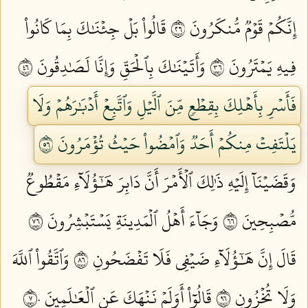
إِنَّكُمۡ قَوۡمٞ مُّنكَرُونَ ٦٢
قَالُواْ بَلۡ جِئۡنَٰكَ بِمَا كَانُواْ
فِيهِ يَمۡتَرُونَ ٦٣
وَأَتَيۡنَٰكَ بِٱلۡحَقِّ وَإِنَّا لَصَٰدِقُونَ ٦٤
فَأَسۡرِ بِأَهۡلِكَ بِقِطۡعٖ مِّنَ ٱلَّيۡلِ وَٱتَّبِعۡ أَدۡبَٰرَهُمۡ وَلَا
يَلۡتَفِتۡ مِنكُمۡ أَحَدٞ وَٱمۡضُواْ حَيۡثُ تُؤۡمَرُونَ ٦٥
وَقَضَيۡنَآ إِلَيۡهِ ذَٰلِكَ ٱلۡأَمۡرَ أَنَّ دَابِرَ هَٰٓؤُلَآءِ مَقۡطُوعٞ
مُّصۡبِحِينَ ٦٦
وَجَآءَ أَهۡلُ ٱلۡمَدِينَةِ يَسۡتَبۡشِرُونَ ٦٧
قَالَ إِنَّ هَٰٓؤُلَآءِ ضَيۡفِي فَلَا تَفۡضَحُونِ ٦٨
وَٱتَّقُواْ ٱللَّهَ
وَلَا تُخۡزُونِ ٦٩
قَالُوٓاْ أَوَلَمۡ نَنۡهَكَ عَنِ ٱلۡعَٰلَمِينَ ٧٠