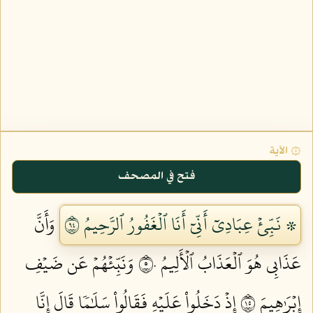
۞ الآية
فتح في المصحف
۞ نَبِّئۡ عِبَادِيٓ أَنِّيٓ أَنَا ٱلۡغَفُورُ ٱلرَّحِيمُ ٤٩
وَأَنَّ
عَذَابِي هُوَ ٱلۡعَذَابُ ٱلۡأَلِيمُ ٥٠
وَنَبِّئۡهُمۡ عَن ضَيۡفِ
إِبۡرَٰهِيمَ ٥١
إِذۡ دَخَلُواْ عَلَيۡهِ فَقَالُواْ سَلَٰمٗا قَالَ إِنَّا