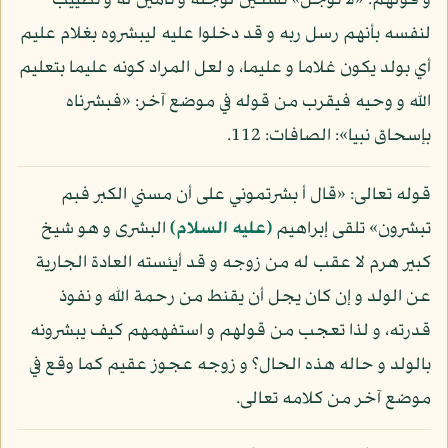
و قولهم: «لا توجل» تسكين لوجله و تأمين له و تطييب
لنفسه بأنهم رسل ربه و قد دخلوا عليه ليبشروه بغلام عليم
أي بولد يكون غلاما و عليما، و لعل المراد كونه عليما بتعليم
الله و وحيه فيقرب من قوله في موضع آخر: «فبشرناه
بإسحاق نبيا»: الصافات: 112.
قوله تعالى: «قال أ بشرتموني على أن مسني الكبر فبم
تبشرون» تلقى إبراهيم
(عليه السلام)
البشرى و هو شيخ
كبير هرم لا عقب له من زوجه و قد أيئسته العادة الجارية
عن الولد و إن كان يجل أن يقنط من رحمة الله و نفوذ
قدرته، و لذا تعجب من قولهم و استفهمهم كيف يبشرونه
بالولد و حاله هذه الحال؟ و زوجه عجوز عقيم كما وقع في
موضع آخر من كلامه تعالى.