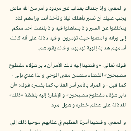
و المعنى: و إذ جئناك بعذاب غير مردود و أمر من الله ماض
يجب عليك أن تسير بأهلك ليلا و تأخذ أنت وراءهم لئلا
يتخلفوا عن السير و لا يساهلوا فيه و لا يلتفت أحد منكم
إلى ورائه و امضوا حيث تؤمرون، و فيه دلالة على أنه كانت
أمامهم هداية إلهية تهديهم و قائد يقودهم.
قوله تعالى: «و قضينا إليه ذلك الأمر أن دابر هؤلاء مقطوع
مصبحين» القضاء مضمن معنى الوحي و لذا عدي بإلى -
كما قيل - و المراد بالأمر أمر العذاب كما يفسره قوله: «أن
دابر هؤلاء مقطوع مصبحين» و الإشارة إليه بلفظة «ذلك»
للدلالة على عظم خطره و هول أمره.
و المعنى: و قضينا أمرنا العظيم في عذابهم موحيا ذلك إلى