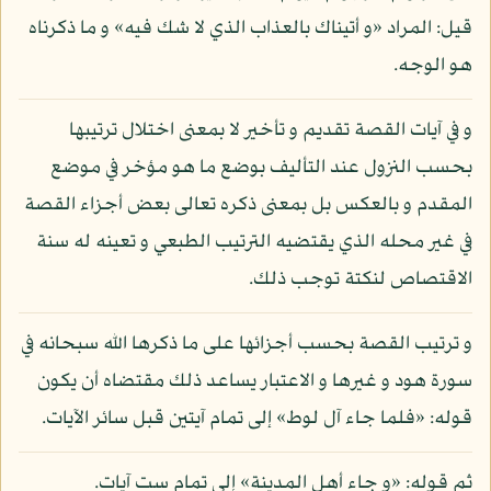
قيل: المراد «و أتيناك بالعذاب الذي لا شك فيه» و ما ذكرناه
هو الوجه.
و في آيات القصة تقديم و تأخير لا بمعنى اختلال ترتيبها
بحسب النزول عند التأليف بوضع ما هو مؤخر في موضع
المقدم و بالعكس بل بمعنى ذكره تعالى بعض أجزاء القصة
في غير محله الذي يقتضيه الترتيب الطبعي و تعينه له سنة
الاقتصاص لنكتة توجب ذلك.
و ترتيب القصة بحسب أجزائها على ما ذكرها الله سبحانه في
سورة هود و غيرها و الاعتبار يساعد ذلك مقتضاه أن يكون
قوله: «فلما جاء آل لوط» إلى تمام آيتين قبل سائر الآيات.
ثم قوله: «و جاء أهل المدينة» إلى تمام ست آيات.