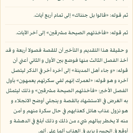
ثم قوله: «قالوا بل جئناك» إلى تمام أربع آيات.
ثم قوله: «فأخذتهم الصيحة مشرقين» إلى آخر الآيات.
و حقيقة هذا التقديم و التأخير أن للقصة فصولا أربعة و قد
أخذ الفصل الثالث منها فوضع بين الأول و الثاني أعني أن
قوله: «و جاء أهل المدينة» إلى آخره أخر في الذكر ليتصل
آخره و هو قوله: «لعمرك إنهم لفي سكرتهم يعمهون» بأول
الفصل الأخير: «فأخذتهم الصيحة مشرقين» و ذلك ليتمثل
به الغرض في الاستشهاد بالقصة و ينجلي أوضح الانجلاء و
هو نزول عذاب هائل كعذابهم في حال سكرة منهم و أمن
منه لا يخطر ببالهم شيء من ذلك و ذلك أبلغ في الدهشة و
أوقع في الحسرة يزيد في العذاب ألما على ألم.