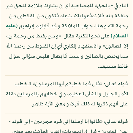
الباء في «بالحق» للمصاحبة أي إن بشارتنا ملازمة للحق غير
منفكة منه فلا تدفعها بالاستبعاد فتكون من القانطين من
رحمة الله و هذا، جواب للملائكة و قد قابلهم إبراهيم
(عليه
السلام)
على نحو التكنية فقال: «و من يقنط من رحمة ربه
إلا الضالون» و الاستفهام إنكاري أي إن القنوط من رحمة الله
مما يختص بالضالين و لست أنا بضال فليس سؤالي سؤال
قانط مستبعد.
قوله تعالى: «قال فما خطبكم أيها المرسلون» الخطب
الأمر الجليل و الشأن العظيم، و في خطابهم بالمرسلين دلالة
على أنهم ذكروا له ذلك قبلا، و معنى الآية ظاهر.
قوله تعالى: «قالوا إنا أرسلنا إلى قوم مجرمين - إلى قوله -
لمن الغابرين» قال في المفردات: الغابر الماكث بعد مضي