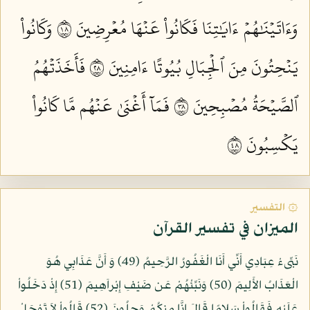
وَءَاتَيۡنَٰهُمۡ ءَايَٰتِنَا فَكَانُواْ عَنۡهَا مُعۡرِضِينَ ٨١
وَكَانُواْ
يَنۡحِتُونَ مِنَ ٱلۡجِبَالِ بُيُوتًا ءَامِنِينَ ٨٢
فَأَخَذَتۡهُمُ
ٱلصَّيۡحَةُ مُصۡبِحِينَ ٨٣
فَمَآ أَغۡنَىٰ عَنۡهُم مَّا كَانُواْ
يَكۡسِبُونَ ٨٤
۞ التفسير
الميزان في تفسير القرآن
نَبِّىءْ عِبَادِي أَنِّي أَنَا الْغَفُورُ الرَّحِيمُ (49) وَ أَنَّ عَذَابِي هُوَ
الْعَذَابُ الأَلِيمَ (50) وَنَبِّئْهُمْ عَن ضَيْفِ إِبْراَهِيمَ (51) إِذْ دَخَلُواْ
عَلَيْهِ فَقَالُواْ سَلامًا قَالَ إِنَّا مِنكُمْ وَجِلُونَ (52) قَالُواْ لاَ تَوْجَلْ