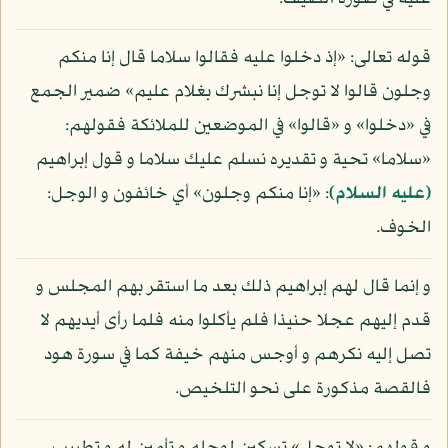
قوله تعالى: «إذ دخلوا عليه فقالوا سلاما قال إنا منكم
وجلون قالوا لا توجل إنا نبشرك بغلام عليم» ضمير الجمع
في «دخلوا» و «قالوا» في الموضعين للملائكة فقولهم:
«سلاما» تحية و تقديره نسلم عليك سلاما و قول إبراهيم
(عليه السلام)
: «إنا منكم وجلون» أي خائفون و الوجل:
الخوف.
و إنما قال لهم إبراهيم ذلك بعد ما استقر بهم المجلس و
قدم إليهم عجلا حنيذا فلم يأكلوا منه فلما رأى أيديهم لا
تصل إليه نكرهم و أوجس منهم خيفة كما في سورة هود
فالقصة مذكورة على نحو التلخيص.