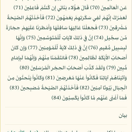
عَنِ الْعَالَمِينَ (70) قَالَ هَؤُلاء بَنَاتِي إِن كُنتُمْ فَاعِلِينَ (71)
لَعَمْرُكَ إِنَّهُمْ لَفِي سَكْرَتِهِمْ يَعْمَهُونَ (72) فَأَخَذَتْهُمُ الصَّيْحَةُ
مُشْرِقِينَ (73) فَجَعَلْنَا عَالِيَهَا سَافِلَهَا وَأَمْطَرْنَا عَلَيْهِمْ حِجَارَةً
مِّن سِجِّيلٍ (74) إِنَّ فِي ذَلِكَ لآيَاتٍ لِّلْمُتَوَسِّمِينَ (75) وَإِنَّهَا
لَبِسَبِيلٍ مُّقيمٍ (76) إِنَّ فِي ذَلِكَ لآيَةً لِّلْمُؤمِنِينَ (77) وَإِن كَانَ
أَصْحَابُ الأَيْكَةِ لَظَالِمِينَ (78) فَانتَقَمْنَا مِنْهُمْ وَإِنَّهُمَا لَبِإِمَامٍ
مُّبِينٍ (79) وَلَقَدْ كَذَّبَ أَصْحَابُ الحِجْرِ الْمُرْسَلِينَ (80)
وَآتَيْنَاهُمْ آيَاتِنَا فَكَانُواْ عَنْهَا مُعْرِضِينَ (81) وَكَانُواْ يَنْحِتُونَ مِنَ
الْجِبَالِ بُيُوتًا آمِنِينَ (82) فَأَخَذَتْهُمُ الصَّيْحَةُ مُصْبِحِينَ (83)
فَمَا أَغْنَى عَنْهُم مَّا كَانُواْ يَكْسِبُونَ (84)
بيان