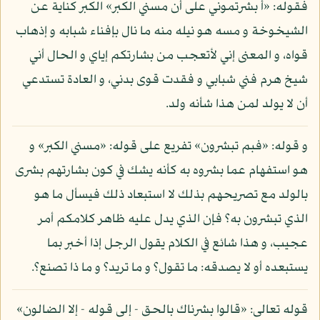
فقوله: «أ بشرتموني على أن مسني الكبر» الكبر كناية عن
الشيخوخة و مسه هو نيله منه ما نال بإفناء شبابه و إذهاب
قواه، و المعنى إني لأتعجب من بشارتكم إياي و الحال أني
شيخ هرم فني شبابي و فقدت قوى بدني، و العادة تستدعي
أن لا يولد لمن هذا شأنه ولد.
و قوله: «فبم تبشرون» تفريع على قوله: «مسني الكبر» و
هو استفهام عما بشروه به كأنه يشك في كون بشارتهم بشرى
بالولد مع تصريحهم بذلك لا استبعاد ذلك فيسأل ما هو
الذي تبشرون به؟ فإن الذي يدل عليه ظاهر كلامكم أمر
عجيب، و هذا شائع في الكلام يقول الرجل إذا أخبر بما
يستبعده أو لا يصدقه: ما تقول؟ و ما تريد؟ و ما ذا تصنع؟.
قوله تعالى: «قالوا بشرناك بالحق - إلى قوله - إلا الضالون»