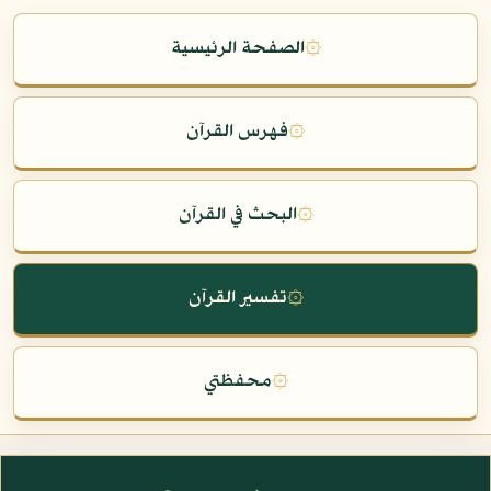
۞
الصفحة الرئيسية
۞
فهرس القرآن
۞
البحث في القرآن
۞
تفسير القرآن
۞
محفظتي