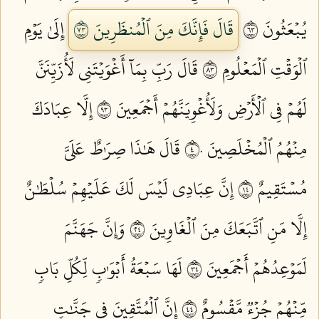
يُبۡعَثُونَ ٣٦
قَالَ فَإِنَّكَ مِنَ ٱلۡمُنظَرِينَ ٣٧
إِلَىٰ يَوۡمِ
ٱلۡوَقۡتِ ٱلۡمَعۡلُومِ ٣٨
قَالَ رَبِّ بِمَآ أَغۡوَيۡتَنِي لَأُزَيِّنَنَّ
لَهُمۡ فِي ٱلۡأَرۡضِ وَلَأُغۡوِيَنَّهُمۡ أَجۡمَعِينَ ٣٩
إِلَّا عِبَادَكَ
مِنۡهُمُ ٱلۡمُخۡلَصِينَ ٤٠
قَالَ هَٰذَا صِرَٰطٌ عَلَيَّ
مُسۡتَقِيمٌ ٤١
إِنَّ عِبَادِي لَيۡسَ لَكَ عَلَيۡهِمۡ سُلۡطَٰنٌ
إِلَّا مَنِ ٱتَّبَعَكَ مِنَ ٱلۡغَاوِينَ ٤٢
وَإِنَّ جَهَنَّمَ
لَمَوۡعِدُهُمۡ أَجۡمَعِينَ ٤٣
لَهَا سَبۡعَةُ أَبۡوَٰبٖ لِّكُلِّ بَابٖ
مِّنۡهُمۡ جُزۡءٞ مَّقۡسُومٌ ٤٤
إِنَّ ٱلۡمُتَّقِينَ فِي جَنَّٰتٖ