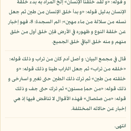
و قوله: «و لقد خلقنا الإنسان» إلخ المراد به بدء خلقة
الإنسان بدليل قوله: «و بدأ خلق الإنسان من طين ثم جعل
نسله من سلالة من ماء مهين»: الم السجدة: 8، فهو إخبار
عن خلقة النوع و ظهوره في الأرض فإن خلق أول من خلق
منهم و منه خلق الباقي خلق الجميع.
قال في مجمع البيان: و أصل آدم كان من تراب و ذلك قوله:
«خلقه من تراب» ثم جعل التراب طينا و ذلك قوله: «و
خلقته من طين» ثم ترك ذلك الطين حتى تغير و استرخى و
ذلك قوله: «من حمإ مسنون» ثم ترك حتى جف و ذلك
قوله: «من صلصال» فهذه الأقوال لا تناقض فيها إذ هي
إخبار عن حالاته المختلفة.
انتهى.