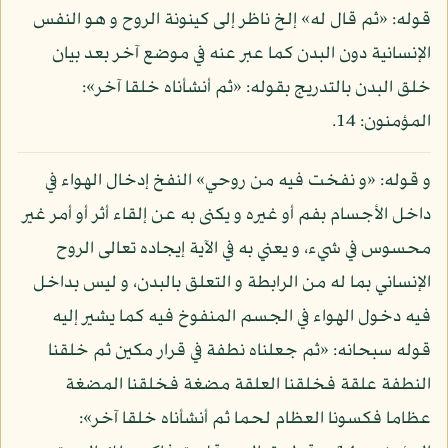
قوله: «ثم قال له» إلخ ناظر إلى كينونة الروح و هو النفس
الإنسانية دون البدن كما عبر عنه في موضع آخر بعد بيان
خلق البدن بالتدريج بقوله: «ثم أنشأناه خلقا آخر»:
المؤمنون: 14.
و قوله: «و نفخت فيه من روحي» النفخ إدخال الهواء في
داخل الأجسام بفم أو غيره و يكنى به عن إلقاء أثر أو أمر غير
محسوس في شيء، و يعني به في الآية إيجاده تعالى الروح
الإنساني بما له من الرابطة و التعلق بالبدن، و ليس بداخل
فيه دخول الهواء في الجسم المنفوخ فيه كما يشير إليه
قوله سبحانه: «ثم جعلناه نطفة في قرار مكين ثم خلقنا
النطفة علقة فخلقنا العلقة مضغة فخلقنا المضغة
عظاما فكسونا العظام لحما ثم أنشأناه خلقا آخر»: