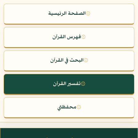
۞
الصفحة الرئيسية
۞
فهرس القرآن
۞
البحث في القرآن
۞
تفسير القرآن
۞
محفظتي