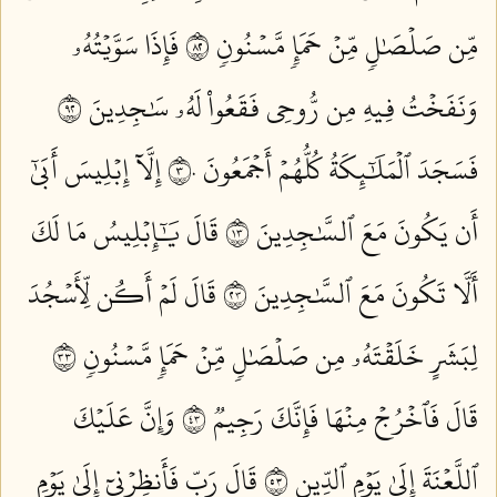
مِّن صَلۡصَٰلٖ مِّنۡ حَمَإٖ مَّسۡنُونٖ ٢٨
فَإِذَا سَوَّيۡتُهُۥ
وَنَفَخۡتُ فِيهِ مِن رُّوحِي فَقَعُواْ لَهُۥ سَٰجِدِينَ ٢٩
فَسَجَدَ ٱلۡمَلَٰٓئِكَةُ كُلُّهُمۡ أَجۡمَعُونَ ٣٠
إِلَّآ إِبۡلِيسَ أَبَىٰٓ
أَن يَكُونَ مَعَ ٱلسَّٰجِدِينَ ٣١
قَالَ يَٰٓإِبۡلِيسُ مَا لَكَ
أَلَّا تَكُونَ مَعَ ٱلسَّٰجِدِينَ ٣٢
قَالَ لَمۡ أَكُن لِّأَسۡجُدَ
لِبَشَرٍ خَلَقۡتَهُۥ مِن صَلۡصَٰلٖ مِّنۡ حَمَإٖ مَّسۡنُونٖ ٣٣
قَالَ فَٱخۡرُجۡ مِنۡهَا فَإِنَّكَ رَجِيمٞ ٣٤
وَإِنَّ عَلَيۡكَ
ٱللَّعۡنَةَ إِلَىٰ يَوۡمِ ٱلدِّينِ ٣٥
قَالَ رَبِّ فَأَنظِرۡنِيٓ إِلَىٰ يَوۡمِ