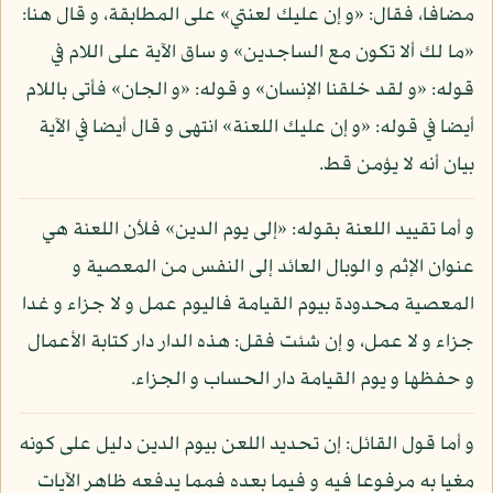
مضافا، فقال: «و إن عليك لعنتي» على المطابقة، و قال هنا:
«ما لك ألا تكون مع الساجدين» و ساق الآية على اللام في
قوله: «و لقد خلقنا الإنسان» و قوله: «و الجان» فأتى باللام
أيضا في قوله: «و إن عليك اللعنة» انتهى و قال أيضا في الآية
بيان أنه لا يؤمن قط.
و أما تقييد اللعنة بقوله: «إلى يوم الدين» فلأن اللعنة هي
عنوان الإثم و الوبال العائد إلى النفس من المعصية و
المعصية محدودة بيوم القيامة فاليوم عمل و لا جزاء و غدا
جزاء و لا عمل، و إن شئت فقل: هذه الدار دار كتابة الأعمال
و حفظها و يوم القيامة دار الحساب و الجزاء.
و أما قول القائل: إن تحديد اللعن بيوم الدين دليل على كونه
مغيا به مرفوعا فيه و فيما بعده فمما يدفعه ظاهر الآيات