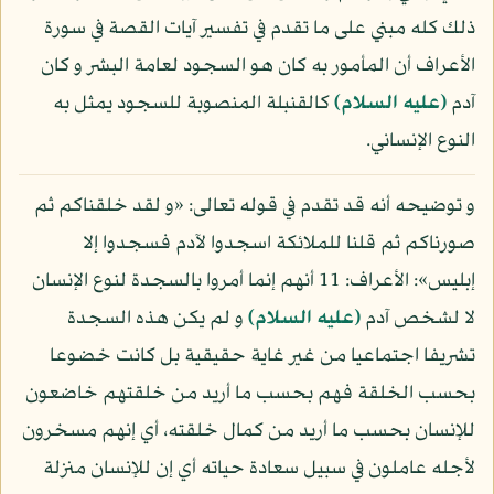
ذلك كله مبني على ما تقدم في تفسير آيات القصة في سورة
الأعراف أن المأمور به كان هو السجود لعامة البشر و كان
آدم
(عليه السلام)
كالقنبلة المنصوبة للسجود يمثل به
النوع الإنساني.
و توضيحه أنه قد تقدم في قوله تعالى: «و لقد خلقناكم ثم
صورناكم ثم قلنا للملائكة اسجدوا لآدم فسجدوا إلا
إبليس»: الأعراف: 11 أنهم إنما أمروا بالسجدة لنوع الإنسان
لا لشخص آدم
(عليه السلام)
و لم يكن هذه السجدة
تشريفا اجتماعيا من غير غاية حقيقية بل كانت خضوعا
بحسب الخلقة فهم بحسب ما أريد من خلقتهم خاضعون
للإنسان بحسب ما أريد من كمال خلقته، أي إنهم مسخرون
لأجله عاملون في سبيل سعادة حياته أي إن للإنسان منزلة