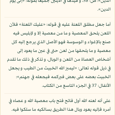
الدين»: ص: 58، و قيدها في الآيتين جميعا بقوله: «إلى يوم
الدين».
أما جعل مطلق اللعنة عليه في قوله: «عليك اللعنة» فلأن
اللعن يلحق المعصية و ما من معصية إلا و لإبليس فيه
صنع بالإغواء و الوسوسة فهو الأصل الذي يرجع إليه كل
معصية و ما يلحقها من لعن حتى في عين ما يعود إلى
أشخاص العصاة من اللعن و الوبال، و تذكر في ذلك ما تقدم
في ذيل قوله تعالى: «ليميز الله الخبيث من الطيب و يجعل
الخبيث بعضه على بعض فيركمه فيجعله في جهنم»:
الأنفال: 37 في الجزء التاسع من الكتاب.
على أنه لعنه الله أول فاتح فتح باب معصية الله و عصاه في
أمره فإليه يعود وبال هذا الطريق بسالكيه ما سلكوا فيه.