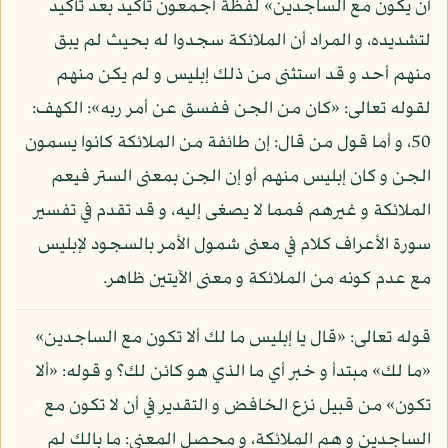
أن يكون مع الساجدين» لفظة أجمعون تأكيد بعد تأكيد
لتشديده، و المراد أن الملائكة سجدوا له بحيث لم يبق
منهم أحد و قد استثنى من ذلك إبليس و لم يكن منهم
لقوله تعالى: «كان من الجن ففسق عن أمر ربه»: الكهف:
50، و أما قول من قال: إن طائفة من الملائكة كانوا يسمون
الجن و كان إبليس منهم أو إن الجن بمعنى الستر فيعم
الملائكة و غيرهم فمما لا يصغى إليه، و قد تقدم في تفسير
سورة الأعراف كلام في معنى شمول الأمر بالسجود لإبليس
مع عدم كونه من الملائكة و معنى الآيتين ظاهر.
قوله تعالى: «قال يا إبليس ما لك ألا تكون مع الساجدين»
«ما لك» مبتدأ و خبر أي ما الذي هو كائن لك؟ و قوله: «ألا
تكون» من قبيل نزع الخافض و التقدير في أن لا تكون مع
الساجدين و هم الملائكة، و محصل المعنى: ما بالك لم