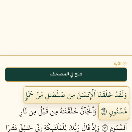
۞ الآية
فتح في المصحف
وَلَقَدۡ خَلَقۡنَا ٱلۡإِنسَٰنَ مِن صَلۡصَٰلٖ مِّنۡ حَمَإٖ
مَّسۡنُونٖ ٢٦
وَٱلۡجَآنَّ خَلَقۡنَٰهُ مِن قَبۡلُ مِن نَّارِ
ٱلسَّمُومِ ٢٧
وَإِذۡ قَالَ رَبُّكَ لِلۡمَلَٰٓئِكَةِ إِنِّي خَٰلِقُۢ بَشَرٗا