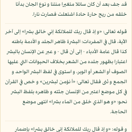
قد جف بعد أن كان سائلا متغيرا منتنا و نوع الجان بدأنا
خلقه من ريح حارة حادة اشتعلت فصارت نارا.
قوله تعالى: «و إذ قال ربك للملائكة إني خالق بشرا» إلى آخر
الآية، قال في المفردات: البشرة ظاهر الجلد و الأدمة باطنه
كذا قال عامة الأدباء - إلى أن قال - و عبر عن الإنسان بالبشر
اعتبارا بظهور جلده من الشعر بخلاف الحيوانات التي عليها
الصوف أو الشعر أو الوبر، و استوى في لفظ البشر الواحد و
الجمع و ثنى فقال تعالى: «أ نؤمن لبشرين» و خص في القرآن
في كل موضع اعتبر من الإنسان جثته و ظاهره بلفظ البشر
نحو: «و هو الذي خلق من الماء بشرا» انتهى موضع
الحاجة.
و قوله: «و إذ قال ربك للملائكة إني خالق بشرا» بإضمار