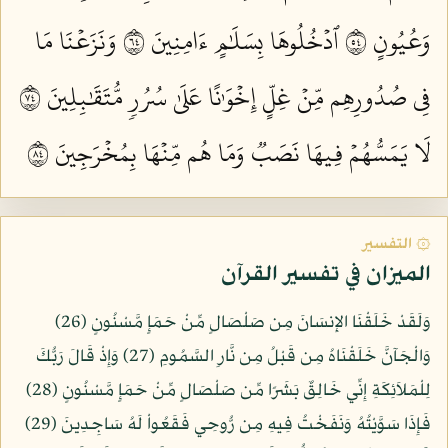
وَعُيُونٍ ٤٥
ٱدۡخُلُوهَا بِسَلَٰمٍ ءَامِنِينَ ٤٦
وَنَزَعۡنَا مَا
فِي صُدُورِهِم مِّنۡ غِلٍّ إِخۡوَٰنًا عَلَىٰ سُرُرٖ مُّتَقَٰبِلِينَ ٤٧
لَا يَمَسُّهُمۡ فِيهَا نَصَبٞ وَمَا هُم مِّنۡهَا بِمُخۡرَجِينَ ٤٨
۞ التفسير
الميزان في تفسير القرآن
وَلَقَدْ خَلَقْنَا الإِنسَانَ مِن صَلْصَالٍ مِّنْ حَمَإٍ مَّسْنُونٍ (26)
وَالْجَآنَّ خَلَقْنَاهُ مِن قَبْلُ مِن نَّارِ السَّمُومِ (27) وَإِذْ قَالَ رَبُّكَ
لِلْمَلاَئِكَةِ إِنِّي خَالِقٌ بَشَرًا مِّن صَلْصَالٍ مِّنْ حَمَإٍ مَّسْنُونٍ (28)
فَإِذَا سَوَّيْتُهُ وَنَفَخْتُ فِيهِ مِن رُّوحِي فَقَعُواْ لَهُ سَاجِدِينَ (29)