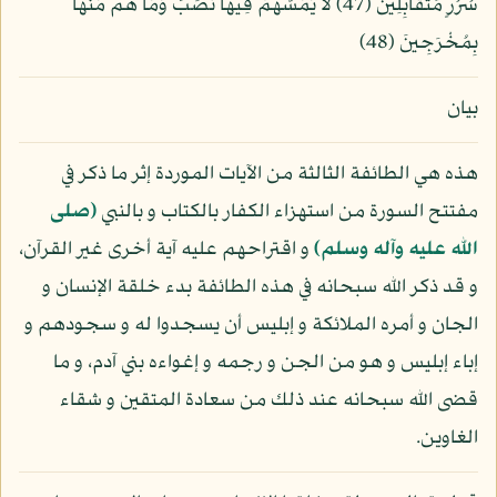
سُرُرٍ مُّتَقَابِلِينَ (47) لاَ يَمَسُّهُمْ فِيهَا نَصَبٌ وَمَا هُم مِّنْهَا
بِمُخْرَجِينَ (48)
بيان
هذه هي الطائفة الثالثة من الآيات الموردة إثر ما ذكر في
مفتتح السورة من استهزاء الكفار بالكتاب و بالنبي
(صلى
الله عليه وآله وسلم)
و اقتراحهم عليه آية أخرى غير القرآن،
و قد ذكر الله سبحانه في هذه الطائفة بدء خلقة الإنسان و
الجان و أمره الملائكة و إبليس أن يسجدوا له و سجودهم و
إباء إبليس و هو من الجن و رجمه و إغواءه بني آدم، و ما
قضى الله سبحانه عند ذلك من سعادة المتقين و شقاء
الغاوين.