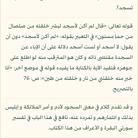
تسجد؟.
قوله تعالى: «قال لم أكن لأسجد لبشر خلقته من صلصال
من حمإ مسنون» في التعبير بقوله: «لم أكن لأسجد» دون أن
يقول: لا أسجد أو لست أسجد دلالة على أن الإباء عن
السجدة مقتضى ذاته و كان هو المترقب منه لو اطلع على
جوهره فتفيد الآية بالكناية ما يفيده قوله في موضع آخر: «أنا
خير منه خلقتني من نار و خلقته من طين»: ص: 76
بالتصريح.
و قد تقدم كلام في معنى السجود لآدم و أمر الملائكة و إبليس
بذلك و ائتمارهم و تمرده عنه، نافع في هذا الباب في تفسير
سورتي البقرة و الأعراف من هذا الكتاب.