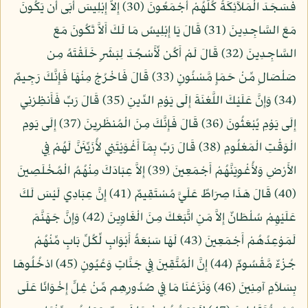
فَسَجَدَ الْمَلآئِكَةُ كُلُّهُمْ أَجْمَعُونَ (30) إِلاَّ إِبْلِيسَ أَبَى أَن يَكُونَ
مَعَ السَّاجِدِينَ (31) قَالَ يَا إِبْلِيسُ مَا لَكَ أَلاَّ تَكُونَ مَعَ
السَّاجِدِينَ (32) قَالَ لَمْ أَكُن لِّأَسْجُدَ لِبَشَرٍ خَلَقْتَهُ مِن
صَلْصَالٍ مِّنْ حَمَإٍ مَّسْنُونٍ (33) قَالَ فَاخْرُجْ مِنْهَا فَإِنَّكَ رَجِيمٌ
(34) وَإِنَّ عَلَيْكَ اللَّعْنَةَ إِلَى يَوْمِ الدِّينِ (35) قَالَ رَبِّ فَأَنظِرْنِي
إِلَى يَوْمِ يُبْعَثُونَ (36) قَالَ فَإِنَّكَ مِنَ الْمُنظَرِينَ (37) إِلَى يَومِ
الْوَقْتِ الْمَعْلُومِ (38) قَالَ رَبِّ بِمَآ أَغْوَيْتَنِي لأُزَيِّنَنَّ لَهُمْ فِي
الأَرْضِ وَلأُغْوِيَنَّهُمْ أَجْمَعِينَ (39) إِلاَّ عِبَادَكَ مِنْهُمُ الْمُخْلَصِينَ
(40) قَالَ هَذَا صِرَاطٌ عَلَيَّ مُسْتَقِيمٌ (41) إِنَّ عِبَادِي لَيْسَ لَكَ
عَلَيْهِمْ سُلْطَانٌ إِلاَّ مَنِ اتَّبَعَكَ مِنَ الْغَاوِينَ (42) وَإِنَّ جَهَنَّمَ
لَمَوْعِدُهُمْ أَجْمَعِينَ (43) لَهَا سَبْعَةُ أَبْوَابٍ لِّكُلِّ بَابٍ مِّنْهُمْ
جُزْءٌ مَّقْسُومٌ (44) إِنَّ الْمُتَّقِينَ فِي جَنَّاتٍ وَعُيُونٍ (45) ادْخُلُوهَا
بِسَلاَمٍ آمِنِينَ (46) وَنَزَعْنَا مَا فِي صُدُورِهِم مِّنْ غِلٍّ إِخْوَانًا عَلَى