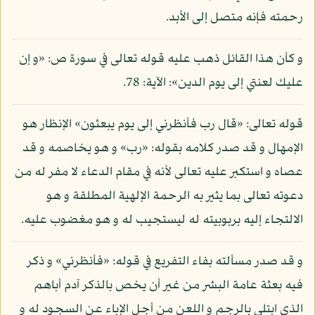
رحمته فإنه متصل إلى الأبد.
و كأن هذا القائل ذهب عليه قوله تعالى في سورة ص: «و إن
عليك لعنتي إلى يوم الدين»: الآية: 78.
قوله تعالى: «قال رب فأنظرني إلى يوم يبعثون» الإنظار هو
الإمهال و قد صدر كلامه بقوله: «رب» و هو يخاصمه و قد
عصاه و استكبر عليه تعالى لأنه في مقام الدعاء لا مفر له من
دعوته تعالى بما يثير به الرحمة الإلهية المطلقة و هو
الالتجاء إليه بربوبيته له ليستجيب له و هو مغضوب عليه.
و قد صدر مسألته بفاء التفريع في قوله: «فأنظرني» و ذكر
فيه بعثة عامة البشر من غير أن يخص بالذكر آدم أباهم
الذي ابتلي بالرجم و اللعن من أجل الإباء عن السجود له و