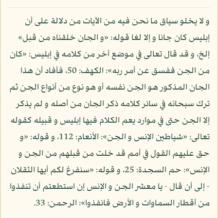
و لا يخلو سياق ما نحن فيه من الآيات من دلالة على أن
إبليس كان جانا و إلا لغا قوله: «و الجان خلقناه من قبل»
إلخ، و قد قال تعالى في موضع آخر من كلامه في إبليس: «كان
من الجن ففسق عن أمر ربه»: الكهف: 50، فأفاد أن هذا
الجان المذكور هو الجن نفسه أو هو نوع من أنواع الجن ثم
ترك سبحانه في سائر كلامه ذكر الجان من أصله و لم يذكر
إلا الجن حتى في موارد يعم الكلام فيها إبليس و قبيله كقوله
تعالى: «شياطين الإنس و الجن»: الأنعام: 112، و قوله: «و
حق عليهم القول في أمم قد خلت من قبلهم من الجن و
الإنس»: حم السجدة: 25، و قوله: «سنفرغ لكم أيها الثقلان
- إلى أن قال - يا معشر الجن و الإنس إن استطعتم أن تنفذوا
من أقطار السماوات و الأرض فانفذوا»: الرحمن: 33.