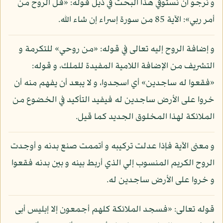
و نرجو أن نستوفي هذا البحث في ذيل قوله: «قل الروح من
أمر ربي»: الآية 85 من سورة إسراء إن شاء الله.
و إضافة الروح إليه تعالى في قوله: «من روحي» للتكرمة و
التشريف من الإضافة اللامية المفيدة للملك، و قوله:
«فقعوا له ساجدين» أي اسجدوا، و لا يبعد أن يفهم منه أن
خروا على الأرض ساجدين له فيفيد التأكيد في الخضوع من
الملائكة لهذا المخلوق الجديد كما قيل.
و معنى الآية فإذا عدلت تركيبه و أتممت صنع بدنه و أوجدت
الروح الكريم المنسوب إلي الذي أربط بينه و بين بدنه فقعوا
و خروا على الأرض ساجدين له.
قوله تعالى: «فسجد الملائكة كلهم أجمعون إلا إبليس أبى