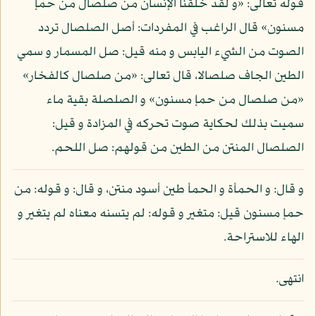
قوله تعالى: «و لقد خلقنا الإنسان من صلصال من حمإ
مسنون» قال الراغب في المفردات: أصل الصلصال تردد
الصوت من الشيء اليابس و منه قيل: صل المسمار و سمي
الطين الجاف صلصالا، قال تعالى: «من صلصال كالفخار»
«من صلصال من حمإ مسنون» و الصلصلة بقية ماء
سميت بذلك لحكاية صوت تحركه في المزادة و قيل:
الصلصال المنتن من الطين من قولهم: صل اللحم.
و قال: و الحمأة و الحمأ طين أسود منتن، و قال: و قوله: من
حمإ مسنون قيل: متغير و قوله: لم يتسنه معناه لم يتغير و
الهاء للاستراحة.
انتهى.