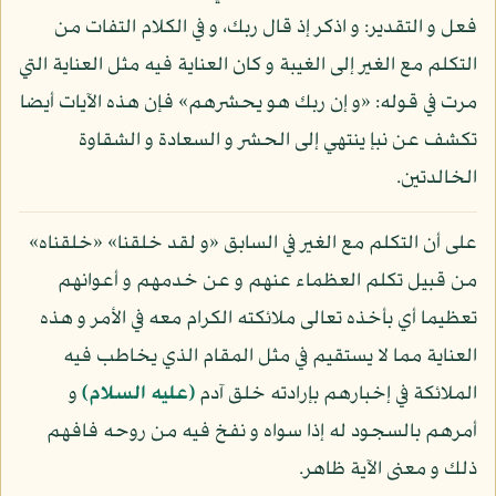
فعل و التقدير: و اذكر إذ قال ربك، و في الكلام التفات من
التكلم مع الغير إلى الغيبة و كان العناية فيه مثل العناية التي
مرت في قوله: «و إن ربك هو يحشرهم» فإن هذه الآيات أيضا
تكشف عن نبإ ينتهي إلى الحشر و السعادة و الشقاوة
الخالدتين.
على أن التكلم مع الغير في السابق «و لقد خلقنا» «خلقناه»
من قبيل تكلم العظماء عنهم و عن خدمهم و أعوانهم
تعظيما أي بأخذه تعالى ملائكته الكرام معه في الأمر و هذه
العناية مما لا يستقيم في مثل المقام الذي يخاطب فيه
الملائكة في إخبارهم بإرادته خلق آدم
(عليه السلام)
و
أمرهم بالسجود له إذا سواه و نفخ فيه من روحه فافهم
ذلك و معنى الآية ظاهر.