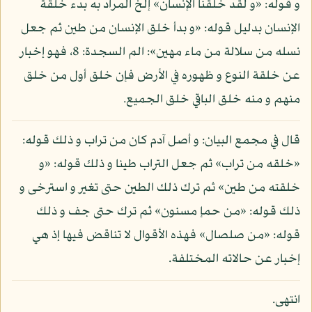
و قوله: «و لقد خلقنا الإنسان» إلخ المراد به بدء خلقة
الإنسان بدليل قوله: «و بدأ خلق الإنسان من طين ثم جعل
نسله من سلالة من ماء مهين»: الم السجدة: 8، فهو إخبار
عن خلقة النوع و ظهوره في الأرض فإن خلق أول من خلق
منهم و منه خلق الباقي خلق الجميع.
قال في مجمع البيان: و أصل آدم كان من تراب و ذلك قوله:
«خلقه من تراب» ثم جعل التراب طينا و ذلك قوله: «و
خلقته من طين» ثم ترك ذلك الطين حتى تغير و استرخى و
ذلك قوله: «من حمإ مسنون» ثم ترك حتى جف و ذلك
قوله: «من صلصال» فهذه الأقوال لا تناقض فيها إذ هي
إخبار عن حالاته المختلفة.
انتهى.