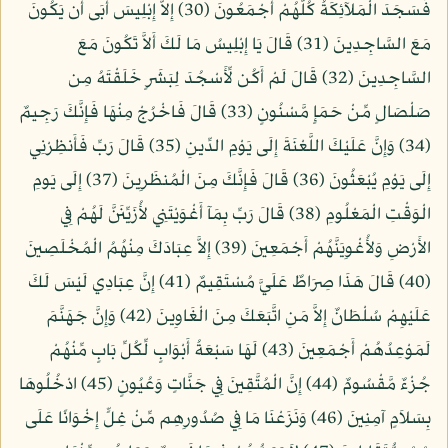
فَسَجَدَ الْمَلآئِكَةُ كُلُّهُمْ أَجْمَعُونَ (30) إِلاَّ إِبْلِيسَ أَبَى أَن يَكُونَ
مَعَ السَّاجِدِينَ (31) قَالَ يَا إِبْلِيسُ مَا لَكَ أَلاَّ تَكُونَ مَعَ
السَّاجِدِينَ (32) قَالَ لَمْ أَكُن لِّأَسْجُدَ لِبَشَرٍ خَلَقْتَهُ مِن
صَلْصَالٍ مِّنْ حَمَإٍ مَّسْنُونٍ (33) قَالَ فَاخْرُجْ مِنْهَا فَإِنَّكَ رَجِيمٌ
(34) وَإِنَّ عَلَيْكَ اللَّعْنَةَ إِلَى يَوْمِ الدِّينِ (35) قَالَ رَبِّ فَأَنظِرْنِي
إِلَى يَوْمِ يُبْعَثُونَ (36) قَالَ فَإِنَّكَ مِنَ الْمُنظَرِينَ (37) إِلَى يَومِ
الْوَقْتِ الْمَعْلُومِ (38) قَالَ رَبِّ بِمَآ أَغْوَيْتَنِي لأُزَيِّنَنَّ لَهُمْ فِي
الأَرْضِ وَلأُغْوِيَنَّهُمْ أَجْمَعِينَ (39) إِلاَّ عِبَادَكَ مِنْهُمُ الْمُخْلَصِينَ
(40) قَالَ هَذَا صِرَاطٌ عَلَيَّ مُسْتَقِيمٌ (41) إِنَّ عِبَادِي لَيْسَ لَكَ
عَلَيْهِمْ سُلْطَانٌ إِلاَّ مَنِ اتَّبَعَكَ مِنَ الْغَاوِينَ (42) وَإِنَّ جَهَنَّمَ
لَمَوْعِدُهُمْ أَجْمَعِينَ (43) لَهَا سَبْعَةُ أَبْوَابٍ لِّكُلِّ بَابٍ مِّنْهُمْ
جُزْءٌ مَّقْسُومٌ (44) إِنَّ الْمُتَّقِينَ فِي جَنَّاتٍ وَعُيُونٍ (45) ادْخُلُوهَا
بِسَلاَمٍ آمِنِينَ (46) وَنَزَعْنَا مَا فِي صُدُورِهِم مِّنْ غِلٍّ إِخْوَانًا عَلَى