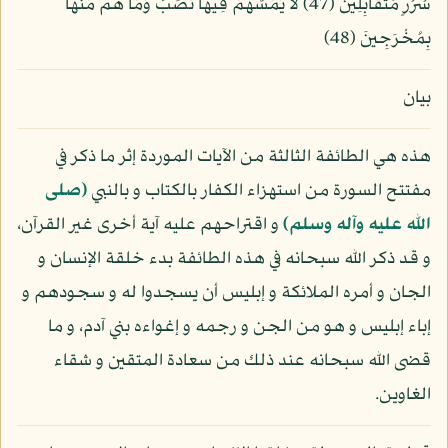
سُرُرٍ مُّتَقَابِلِينَ (47) لاَ يَمَسُّهُمْ فِيهَا نَصَبٌ وَمَا هُم مِّنْهَا
بِمُخْرَجِينَ (48)
بيان
هذه هي الطائفة الثالثة من الآيات الموردة إثر ما ذكر في
مفتتح السورة من استهزاء الكفار بالكتاب و بالنبي
(صلى
الله عليه وآله وسلم)
و اقتراحهم عليه آية أخرى غير القرآن،
و قد ذكر الله سبحانه في هذه الطائفة بدء خلقة الإنسان و
الجان و أمره الملائكة و إبليس أن يسجدوا له و سجودهم و
إباء إبليس و هو من الجن و رجمه و إغواءه بني آدم، و ما
قضى الله سبحانه عند ذلك من سعادة المتقين و شقاء
الغاوين.