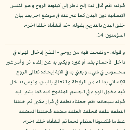
قوله: «ثم قال له» إلخ ناظر إلى كينونة الروح و هو النفس
الإنسانية دون البدن كما عبر عنه في موضع آخر بعد بيان
خلق البدن بالتدريج بقوله: «ثم أنشأناه خلقا آخر»:
المؤمنون: 14.
و قوله: «و نفخت فيه من روحي» النفخ إدخال الهواء في
داخل الأجسام بفم أو غيره و يكنى به عن إلقاء أثر أو أمر غير
محسوس في شيء، و يعني به في الآية إيجاده تعالى الروح
الإنساني بما له من الرابطة و التعلق بالبدن، و ليس بداخل
فيه دخول الهواء في الجسم المنفوخ فيه كما يشير إليه
قوله سبحانه: «ثم جعلناه نطفة في قرار مكين ثم خلقنا
النطفة علقة فخلقنا العلقة مضغة فخلقنا المضغة
عظاما فكسونا العظام لحما ثم أنشأناه خلقا آخر»: