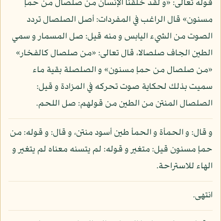
قوله تعالى: «و لقد خلقنا الإنسان من صلصال من حمإ
مسنون» قال الراغب في المفردات: أصل الصلصال تردد
الصوت من الشيء اليابس و منه قيل: صل المسمار و سمي
الطين الجاف صلصالا، قال تعالى: «من صلصال كالفخار»
«من صلصال من حمإ مسنون» و الصلصلة بقية ماء
سميت بذلك لحكاية صوت تحركه في المزادة و قيل:
الصلصال المنتن من الطين من قولهم: صل اللحم.
و قال: و الحمأة و الحمأ طين أسود منتن، و قال: و قوله: من
حمإ مسنون قيل: متغير و قوله: لم يتسنه معناه لم يتغير و
الهاء للاستراحة.
انتهى.