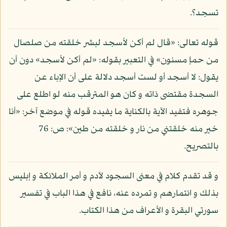
تسجد؟.
قوله تعالى: «قال لم أكن لأسجد لبشر خلقته من صلصال
من حمإ مسنون» في التعبير بقوله: «لم أكن لأسجد» دون أن
يقول: لا أسجد أو لست أسجد دلالة على أن الإباء عن
السجدة مقتضى ذاته و كان هو المترقب منه لو اطلع على
جوهره فتفيد الآية بالكناية ما يفيده قوله في موضع آخر: «أنا
خير منه خلقتني من نار و خلقته من طين»: ص: 76
بالتصريح.
و قد تقدم كلام في معنى السجود لآدم و أمر الملائكة و إبليس
بذلك و ائتمارهم و تمرده عنه، نافع في هذا الباب في تفسير
سورتي البقرة و الأعراف من هذا الكتاب.