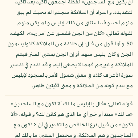
أن يكون مع الساجدين» لفظة أجمعون تأكيد بعد تأكيد
لتشديده، و المراد أن الملائكة سجدوا له بحيث لم يبق
منهم أحد و قد استثنى من ذلك إبليس و لم يكن منهم
لقوله تعالى: «كان من الجن ففسق عن أمر ربه»: الكهف:
50، و أما قول من قال: إن طائفة من الملائكة كانوا يسمون
الجن و كان إبليس منهم أو إن الجن بمعنى الستر فيعم
الملائكة و غيرهم فمما لا يصغى إليه، و قد تقدم في تفسير
سورة الأعراف كلام في معنى شمول الأمر بالسجود لإبليس
مع عدم كونه من الملائكة و معنى الآيتين ظاهر.
قوله تعالى: «قال يا إبليس ما لك ألا تكون مع الساجدين»
«ما لك» مبتدأ و خبر أي ما الذي هو كائن لك؟ و قوله: «ألا
تكون» من قبيل نزع الخافض و التقدير في أن لا تكون مع
الساجدين و هم الملائكة، و محصل المعنى: ما بالك لم