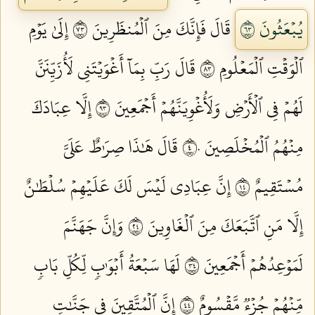
يُبۡعَثُونَ ٣٦
قَالَ فَإِنَّكَ مِنَ ٱلۡمُنظَرِينَ ٣٧
إِلَىٰ يَوۡمِ
ٱلۡوَقۡتِ ٱلۡمَعۡلُومِ ٣٨
قَالَ رَبِّ بِمَآ أَغۡوَيۡتَنِي لَأُزَيِّنَنَّ
لَهُمۡ فِي ٱلۡأَرۡضِ وَلَأُغۡوِيَنَّهُمۡ أَجۡمَعِينَ ٣٩
إِلَّا عِبَادَكَ
مِنۡهُمُ ٱلۡمُخۡلَصِينَ ٤٠
قَالَ هَٰذَا صِرَٰطٌ عَلَيَّ
مُسۡتَقِيمٌ ٤١
إِنَّ عِبَادِي لَيۡسَ لَكَ عَلَيۡهِمۡ سُلۡطَٰنٌ
إِلَّا مَنِ ٱتَّبَعَكَ مِنَ ٱلۡغَاوِينَ ٤٢
وَإِنَّ جَهَنَّمَ
لَمَوۡعِدُهُمۡ أَجۡمَعِينَ ٤٣
لَهَا سَبۡعَةُ أَبۡوَٰبٖ لِّكُلِّ بَابٖ
مِّنۡهُمۡ جُزۡءٞ مَّقۡسُومٌ ٤٤
إِنَّ ٱلۡمُتَّقِينَ فِي جَنَّٰتٖ