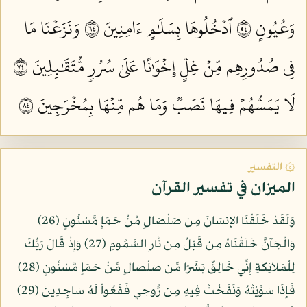
وَعُيُونٍ ٤٥
ٱدۡخُلُوهَا بِسَلَٰمٍ ءَامِنِينَ ٤٦
وَنَزَعۡنَا مَا
فِي صُدُورِهِم مِّنۡ غِلٍّ إِخۡوَٰنًا عَلَىٰ سُرُرٖ مُّتَقَٰبِلِينَ ٤٧
لَا يَمَسُّهُمۡ فِيهَا نَصَبٞ وَمَا هُم مِّنۡهَا بِمُخۡرَجِينَ ٤٨
۞ التفسير
الميزان في تفسير القرآن
وَلَقَدْ خَلَقْنَا الإِنسَانَ مِن صَلْصَالٍ مِّنْ حَمَإٍ مَّسْنُونٍ (26)
وَالْجَآنَّ خَلَقْنَاهُ مِن قَبْلُ مِن نَّارِ السَّمُومِ (27) وَإِذْ قَالَ رَبُّكَ
لِلْمَلاَئِكَةِ إِنِّي خَالِقٌ بَشَرًا مِّن صَلْصَالٍ مِّنْ حَمَإٍ مَّسْنُونٍ (28)
فَإِذَا سَوَّيْتُهُ وَنَفَخْتُ فِيهِ مِن رُّوحِي فَقَعُواْ لَهُ سَاجِدِينَ (29)