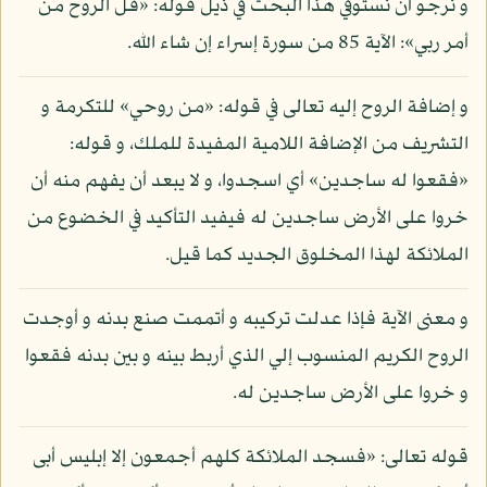
و نرجو أن نستوفي هذا البحث في ذيل قوله: «قل الروح من
أمر ربي»: الآية 85 من سورة إسراء إن شاء الله.
و إضافة الروح إليه تعالى في قوله: «من روحي» للتكرمة و
التشريف من الإضافة اللامية المفيدة للملك، و قوله:
«فقعوا له ساجدين» أي اسجدوا، و لا يبعد أن يفهم منه أن
خروا على الأرض ساجدين له فيفيد التأكيد في الخضوع من
الملائكة لهذا المخلوق الجديد كما قيل.
و معنى الآية فإذا عدلت تركيبه و أتممت صنع بدنه و أوجدت
الروح الكريم المنسوب إلي الذي أربط بينه و بين بدنه فقعوا
و خروا على الأرض ساجدين له.
قوله تعالى: «فسجد الملائكة كلهم أجمعون إلا إبليس أبى