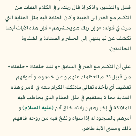
فعل و التقدير: و اذكر إذ قال ربك، و في الكلام التفات من
التكلم مع الغير إلى الغيبة و كان العناية فيه مثل العناية التي
مرت في قوله: «و إن ربك هو يحشرهم» فإن هذه الآيات أيضا
تكشف عن نبإ ينتهي إلى الحشر و السعادة و الشقاوة
الخالدتين.
على أن التكلم مع الغير في السابق «و لقد خلقنا» «خلقناه»
من قبيل تكلم العظماء عنهم و عن خدمهم و أعوانهم
تعظيما أي بأخذه تعالى ملائكته الكرام معه في الأمر و هذه
العناية مما لا يستقيم في مثل المقام الذي يخاطب فيه
الملائكة في إخبارهم بإرادته خلق آدم
(عليه السلام)
و
أمرهم بالسجود له إذا سواه و نفخ فيه من روحه فافهم
ذلك و معنى الآية ظاهر.