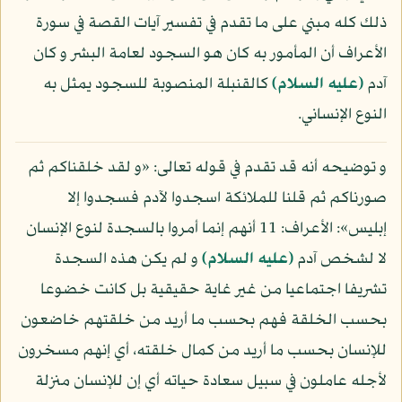
ذلك كله مبني على ما تقدم في تفسير آيات القصة في سورة
الأعراف أن المأمور به كان هو السجود لعامة البشر و كان
آدم
(عليه السلام)
كالقنبلة المنصوبة للسجود يمثل به
النوع الإنساني.
و توضيحه أنه قد تقدم في قوله تعالى: «و لقد خلقناكم ثم
صورناكم ثم قلنا للملائكة اسجدوا لآدم فسجدوا إلا
إبليس»: الأعراف: 11 أنهم إنما أمروا بالسجدة لنوع الإنسان
لا لشخص آدم
(عليه السلام)
و لم يكن هذه السجدة
تشريفا اجتماعيا من غير غاية حقيقية بل كانت خضوعا
بحسب الخلقة فهم بحسب ما أريد من خلقتهم خاضعون
للإنسان بحسب ما أريد من كمال خلقته، أي إنهم مسخرون
لأجله عاملون في سبيل سعادة حياته أي إن للإنسان منزلة