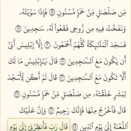
مِّن صَلۡصَٰلٖ مِّنۡ حَمَإٖ مَّسۡنُونٖ ٢٨
فَإِذَا سَوَّيۡتُهُۥ
وَنَفَخۡتُ فِيهِ مِن رُّوحِي فَقَعُواْ لَهُۥ سَٰجِدِينَ ٢٩
فَسَجَدَ ٱلۡمَلَٰٓئِكَةُ كُلُّهُمۡ أَجۡمَعُونَ ٣٠
إِلَّآ إِبۡلِيسَ أَبَىٰٓ
أَن يَكُونَ مَعَ ٱلسَّٰجِدِينَ ٣١
قَالَ يَٰٓإِبۡلِيسُ مَا لَكَ
أَلَّا تَكُونَ مَعَ ٱلسَّٰجِدِينَ ٣٢
قَالَ لَمۡ أَكُن لِّأَسۡجُدَ
لِبَشَرٍ خَلَقۡتَهُۥ مِن صَلۡصَٰلٖ مِّنۡ حَمَإٖ مَّسۡنُونٖ ٣٣
قَالَ فَٱخۡرُجۡ مِنۡهَا فَإِنَّكَ رَجِيمٞ ٣٤
وَإِنَّ عَلَيۡكَ
ٱللَّعۡنَةَ إِلَىٰ يَوۡمِ ٱلدِّينِ ٣٥
قَالَ رَبِّ فَأَنظِرۡنِيٓ إِلَىٰ يَوۡمِ