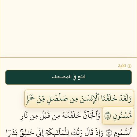
۞ الآية
فتح في المصحف
وَلَقَدۡ خَلَقۡنَا ٱلۡإِنسَٰنَ مِن صَلۡصَٰلٖ مِّنۡ حَمَإٖ
مَّسۡنُونٖ ٢٦
وَٱلۡجَآنَّ خَلَقۡنَٰهُ مِن قَبۡلُ مِن نَّارِ
ٱلسَّمُومِ ٢٧
وَإِذۡ قَالَ رَبُّكَ لِلۡمَلَٰٓئِكَةِ إِنِّي خَٰلِقُۢ بَشَرٗا