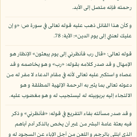
رحمته فإنه متصل إلى الأبد.
و كأن هذا القائل ذهب عليه قوله تعالى في سورة ص: «و إن
عليك لعنتي إلى يوم الدين»: الآية: 78.
قوله تعالى: «قال رب فأنظرني إلى يوم يبعثون» الإنظار هو
الإمهال و قد صدر كلامه بقوله: «رب» و هو يخاصمه و قد
عصاه و استكبر عليه تعالى لأنه في مقام الدعاء لا مفر له من
دعوته تعالى بما يثير به الرحمة الإلهية المطلقة و هو
الالتجاء إليه بربوبيته له ليستجيب له و هو مغضوب عليه.
و قد صدر مسألته بفاء التفريع في قوله: «فأنظرني» و ذكر
فيه بعثة عامة البشر من غير أن يخص بالذكر آدم أباهم
الذي ابتلي بالرجم و اللعن من أجل الإباء عن السجود له و