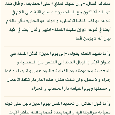
مضافا، فقال: «و إن عليك لعنتي» على المطابقة، و قال هنا:
«ما لك ألا تكون مع الساجدين» و ساق الآية على اللام في
قوله: «و لقد خلقنا الإنسان» و قوله: «و الجان» فأتى باللام
أيضا في قوله: «و إن عليك اللعنة» انتهى و قال أيضا في الآية
بيان أنه لا يؤمن قط.
و أما تقييد اللعنة بقوله: «إلى يوم الدين» فلأن اللعنة هي
عنوان الإثم و الوبال العائد إلى النفس من المعصية و
المعصية محدودة بيوم القيامة فاليوم عمل و لا جزاء و غدا
جزاء و لا عمل، و إن شئت فقل: هذه الدار دار كتابة الأعمال
و حفظها و يوم القيامة دار الحساب و الجزاء.
و أما قول القائل: إن تحديد اللعن بيوم الدين دليل على كونه
مغيا به مرفوعا فيه و فيما بعده فمما يدفعه ظاهر الآيات