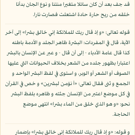
قد جف بعد أن كان سائلا متغيرا منتنا و نوع الجان بدأنا
خلقه من ريح حارة حادة اشتعلت فصارت نارا.
قوله تعالى: «و إذ قال ربك للملائكة إني خالق بشرا» إلى آخر
الآية، قال في المفردات: البشرة ظاهر الجلد و الأدمة باطنه
كذا قال عامة الأدباء - إلى أن قال - و عبر عن الإنسان بالبشر
اعتبارا بظهور جلده من الشعر بخلاف الحيوانات التي عليها
الصوف أو الشعر أو الوبر، و استوى في لفظ البشر الواحد و
الجمع و ثنى فقال تعالى: «أ نؤمن لبشرين» و خص في القرآن
في كل موضع اعتبر من الإنسان جثته و ظاهره بلفظ البشر
نحو: «و هو الذي خلق من الماء بشرا» انتهى موضع
الحاجة.
و قوله: «و إذ قال ربك للملائكة إني خالق بشرا» بإضمار