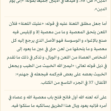
الدين»: ص: 58، و قيدها في الآيتين جميعا بقوله: «إلى يوم
الدين».
أما جعل مطلق اللعنة عليه في قوله: «عليك اللعنة» فلأن
اللعن يلحق المعصية و ما من معصية إلا و لإبليس فيه
صنع بالإغواء و الوسوسة فهو الأصل الذي يرجع إليه كل
معصية و ما يلحقها من لعن حتى في عين ما يعود إلى
أشخاص العصاة من اللعن و الوبال، و تذكر في ذلك ما تقدم
في ذيل قوله تعالى: «ليميز الله الخبيث من الطيب و يجعل
الخبيث بعضه على بعض فيركمه فيجعله في جهنم»:
الأنفال: 37 في الجزء التاسع من الكتاب.
على أنه لعنه الله أول فاتح فتح باب معصية الله و عصاه في
أمره فإليه يعود وبال هذا الطريق بسالكيه ما سلكوا فيه.