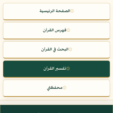
۞
الصفحة الرئيسية
۞
فهرس القرآن
۞
البحث في القرآن
۞
تفسير القرآن
۞
محفظتي