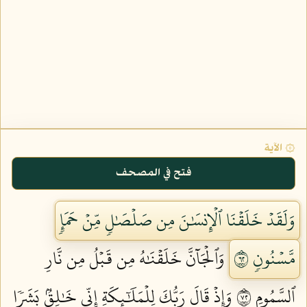
۞ الآية
فتح في المصحف
وَلَقَدۡ خَلَقۡنَا ٱلۡإِنسَٰنَ مِن صَلۡصَٰلٖ مِّنۡ حَمَإٖ
مَّسۡنُونٖ ٢٦
وَٱلۡجَآنَّ خَلَقۡنَٰهُ مِن قَبۡلُ مِن نَّارِ
ٱلسَّمُومِ ٢٧
وَإِذۡ قَالَ رَبُّكَ لِلۡمَلَٰٓئِكَةِ إِنِّي خَٰلِقُۢ بَشَرٗا