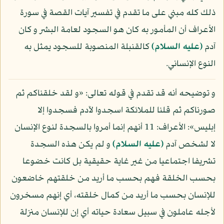
ذلك كله مبني على ما تقدم في تفسير آيات القصة في سورة
الأعراف أن المأمور به كان هو السجود لعامة البشر و كان
آدم
(عليه السلام)
كالقنبلة المنصوبة للسجود يمثل به
النوع الإنساني.
و توضيحه أنه قد تقدم في قوله تعالى: «و لقد خلقناكم ثم
صورناكم ثم قلنا للملائكة اسجدوا لآدم فسجدوا إلا
إبليس»: الأعراف: 11 أنهم إنما أمروا بالسجدة لنوع الإنسان
لا لشخص آدم
(عليه السلام)
و لم يكن هذه السجدة
تشريفا اجتماعيا من غير غاية حقيقية بل كانت خضوعا
بحسب الخلقة فهم بحسب ما أريد من خلقتهم خاضعون
للإنسان بحسب ما أريد من كمال خلقته، أي إنهم مسخرون
لأجله عاملون في سبيل سعادة حياته أي إن للإنسان منزلة