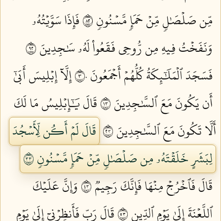
مِّن صَلۡصَٰلٖ مِّنۡ حَمَإٖ مَّسۡنُونٖ ٢٨
فَإِذَا سَوَّيۡتُهُۥ
وَنَفَخۡتُ فِيهِ مِن رُّوحِي فَقَعُواْ لَهُۥ سَٰجِدِينَ ٢٩
فَسَجَدَ ٱلۡمَلَٰٓئِكَةُ كُلُّهُمۡ أَجۡمَعُونَ ٣٠
إِلَّآ إِبۡلِيسَ أَبَىٰٓ
أَن يَكُونَ مَعَ ٱلسَّٰجِدِينَ ٣١
قَالَ يَٰٓإِبۡلِيسُ مَا لَكَ
أَلَّا تَكُونَ مَعَ ٱلسَّٰجِدِينَ ٣٢
قَالَ لَمۡ أَكُن لِّأَسۡجُدَ
لِبَشَرٍ خَلَقۡتَهُۥ مِن صَلۡصَٰلٖ مِّنۡ حَمَإٖ مَّسۡنُونٖ ٣٣
قَالَ فَٱخۡرُجۡ مِنۡهَا فَإِنَّكَ رَجِيمٞ ٣٤
وَإِنَّ عَلَيۡكَ
ٱللَّعۡنَةَ إِلَىٰ يَوۡمِ ٱلدِّينِ ٣٥
قَالَ رَبِّ فَأَنظِرۡنِيٓ إِلَىٰ يَوۡمِ