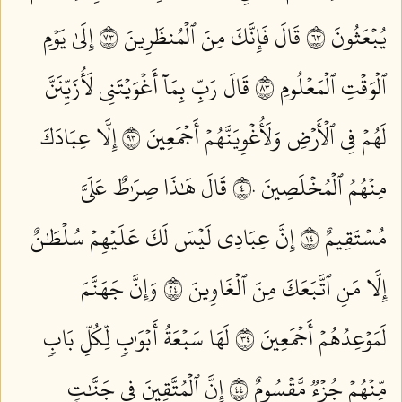
يُبۡعَثُونَ ٣٦
قَالَ فَإِنَّكَ مِنَ ٱلۡمُنظَرِينَ ٣٧
إِلَىٰ يَوۡمِ
ٱلۡوَقۡتِ ٱلۡمَعۡلُومِ ٣٨
قَالَ رَبِّ بِمَآ أَغۡوَيۡتَنِي لَأُزَيِّنَنَّ
لَهُمۡ فِي ٱلۡأَرۡضِ وَلَأُغۡوِيَنَّهُمۡ أَجۡمَعِينَ ٣٩
إِلَّا عِبَادَكَ
مِنۡهُمُ ٱلۡمُخۡلَصِينَ ٤٠
قَالَ هَٰذَا صِرَٰطٌ عَلَيَّ
مُسۡتَقِيمٌ ٤١
إِنَّ عِبَادِي لَيۡسَ لَكَ عَلَيۡهِمۡ سُلۡطَٰنٌ
إِلَّا مَنِ ٱتَّبَعَكَ مِنَ ٱلۡغَاوِينَ ٤٢
وَإِنَّ جَهَنَّمَ
لَمَوۡعِدُهُمۡ أَجۡمَعِينَ ٤٣
لَهَا سَبۡعَةُ أَبۡوَٰبٖ لِّكُلِّ بَابٖ
مِّنۡهُمۡ جُزۡءٞ مَّقۡسُومٌ ٤٤
إِنَّ ٱلۡمُتَّقِينَ فِي جَنَّٰتٖ