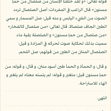
قوله تعالى: «و لقد خلقنا الإنسان من صلصال من حمإ
مسنون» قال الراغب في المفردات: أصل الصلصال تردد
الصوت من الشيء اليابس و منه قيل: صل المسمار و سمي
الطين الجاف صلصالا، قال تعالى: «من صلصال كالفخار»
«من صلصال من حمإ مسنون» و الصلصلة بقية ماء
سميت بذلك لحكاية صوت تحركه في المزادة و قيل:
الصلصال المنتن من الطين من قولهم: صل اللحم.
و قال: و الحمأة و الحمأ طين أسود منتن، و قال: و قوله: من
حمإ مسنون قيل: متغير و قوله: لم يتسنه معناه لم يتغير و
الهاء للاستراحة.
انتهى.