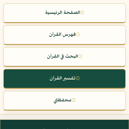
۞
الصفحة الرئيسية
۞
فهرس القرآن
۞
البحث في القرآن
۞
تفسير القرآن
۞
محفظتي