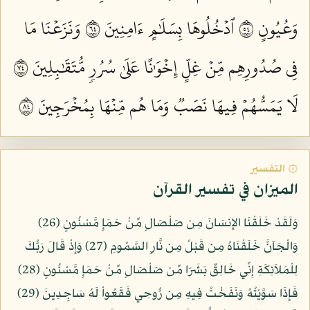
وَعُيُونٍ ٤٥
ٱدۡخُلُوهَا بِسَلَٰمٍ ءَامِنِينَ ٤٦
وَنَزَعۡنَا مَا
فِي صُدُورِهِم مِّنۡ غِلٍّ إِخۡوَٰنًا عَلَىٰ سُرُرٖ مُّتَقَٰبِلِينَ ٤٧
لَا يَمَسُّهُمۡ فِيهَا نَصَبٞ وَمَا هُم مِّنۡهَا بِمُخۡرَجِينَ ٤٨
۞ التفسير
الميزان في تفسير القرآن
وَلَقَدْ خَلَقْنَا الإِنسَانَ مِن صَلْصَالٍ مِّنْ حَمَإٍ مَّسْنُونٍ (26)
وَالْجَآنَّ خَلَقْنَاهُ مِن قَبْلُ مِن نَّارِ السَّمُومِ (27) وَإِذْ قَالَ رَبُّكَ
لِلْمَلاَئِكَةِ إِنِّي خَالِقٌ بَشَرًا مِّن صَلْصَالٍ مِّنْ حَمَإٍ مَّسْنُونٍ (28)
فَإِذَا سَوَّيْتُهُ وَنَفَخْتُ فِيهِ مِن رُّوحِي فَقَعُواْ لَهُ سَاجِدِينَ (29)