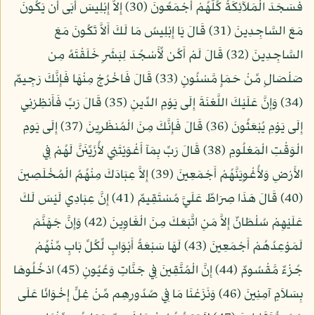
فَسَجَدَ الْمَلآئِكَةُ كُلُّهُمْ أَجْمَعُونَ (30) إِلاَّ إِبْلِيسَ أَبَى أَن يَكُونَ
مَعَ السَّاجِدِينَ (31) قَالَ يَا إِبْلِيسُ مَا لَكَ أَلاَّ تَكُونَ مَعَ
السَّاجِدِينَ (32) قَالَ لَمْ أَكُن لِّأَسْجُدَ لِبَشَرٍ خَلَقْتَهُ مِن
صَلْصَالٍ مِّنْ حَمَإٍ مَّسْنُونٍ (33) قَالَ فَاخْرُجْ مِنْهَا فَإِنَّكَ رَجِيمٌ
(34) وَإِنَّ عَلَيْكَ اللَّعْنَةَ إِلَى يَوْمِ الدِّينِ (35) قَالَ رَبِّ فَأَنظِرْنِي
إِلَى يَوْمِ يُبْعَثُونَ (36) قَالَ فَإِنَّكَ مِنَ الْمُنظَرِينَ (37) إِلَى يَومِ
الْوَقْتِ الْمَعْلُومِ (38) قَالَ رَبِّ بِمَآ أَغْوَيْتَنِي لأُزَيِّنَنَّ لَهُمْ فِي
الأَرْضِ وَلأُغْوِيَنَّهُمْ أَجْمَعِينَ (39) إِلاَّ عِبَادَكَ مِنْهُمُ الْمُخْلَصِينَ
(40) قَالَ هَذَا صِرَاطٌ عَلَيَّ مُسْتَقِيمٌ (41) إِنَّ عِبَادِي لَيْسَ لَكَ
عَلَيْهِمْ سُلْطَانٌ إِلاَّ مَنِ اتَّبَعَكَ مِنَ الْغَاوِينَ (42) وَإِنَّ جَهَنَّمَ
لَمَوْعِدُهُمْ أَجْمَعِينَ (43) لَهَا سَبْعَةُ أَبْوَابٍ لِّكُلِّ بَابٍ مِّنْهُمْ
جُزْءٌ مَّقْسُومٌ (44) إِنَّ الْمُتَّقِينَ فِي جَنَّاتٍ وَعُيُونٍ (45) ادْخُلُوهَا
بِسَلاَمٍ آمِنِينَ (46) وَنَزَعْنَا مَا فِي صُدُورِهِم مِّنْ غِلٍّ إِخْوَانًا عَلَى