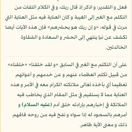
فعل و التقدير: و اذكر إذ قال ربك، و في الكلام التفات من
التكلم مع الغير إلى الغيبة و كان العناية فيه مثل العناية التي
مرت في قوله: «و إن ربك هو يحشرهم» فإن هذه الآيات أيضا
تكشف عن نبإ ينتهي إلى الحشر و السعادة و الشقاوة
الخالدتين.
على أن التكلم مع الغير في السابق «و لقد خلقنا» «خلقناه»
من قبيل تكلم العظماء عنهم و عن خدمهم و أعوانهم
تعظيما أي بأخذه تعالى ملائكته الكرام معه في الأمر و هذه
العناية مما لا يستقيم في مثل المقام الذي يخاطب فيه
الملائكة في إخبارهم بإرادته خلق آدم
(عليه السلام)
و
أمرهم بالسجود له إذا سواه و نفخ فيه من روحه فافهم
ذلك و معنى الآية ظاهر.