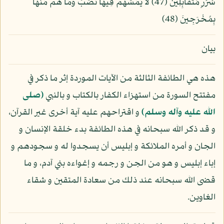
سُرُرٍ مُّتَقَابِلِينَ (47) لاَ يَمَسُّهُمْ فِيهَا نَصَبٌ وَمَا هُم مِّنْهَا
بِمُخْرَجِينَ (48)
بيان
هذه هي الطائفة الثالثة من الآيات الموردة إثر ما ذكر في
مفتتح السورة من استهزاء الكفار بالكتاب و بالنبي
(صلى
الله عليه وآله وسلم)
و اقتراحهم عليه آية أخرى غير القرآن،
و قد ذكر الله سبحانه في هذه الطائفة بدء خلقة الإنسان و
الجان و أمره الملائكة و إبليس أن يسجدوا له و سجودهم و
إباء إبليس و هو من الجن و رجمه و إغواءه بني آدم، و ما
قضى الله سبحانه عند ذلك من سعادة المتقين و شقاء
الغاوين.