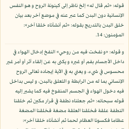
قوله: «ثم قال له» إلخ ناظر إلى كينونة الروح و هو النفس
الإنسانية دون البدن كما عبر عنه في موضع آخر بعد بيان
خلق البدن بالتدريج بقوله: «ثم أنشأناه خلقا آخر»:
المؤمنون: 14.
و قوله: «و نفخت فيه من روحي» النفخ إدخال الهواء في
داخل الأجسام بفم أو غيره و يكنى به عن إلقاء أثر أو أمر غير
محسوس في شيء، و يعني به في الآية إيجاده تعالى الروح
الإنساني بما له من الرابطة و التعلق بالبدن، و ليس بداخل
فيه دخول الهواء في الجسم المنفوخ فيه كما يشير إليه
قوله سبحانه: «ثم جعلناه نطفة في قرار مكين ثم خلقنا
النطفة علقة فخلقنا العلقة مضغة فخلقنا المضغة
عظاما فكسونا العظام لحما ثم أنشأناه خلقا آخر»: