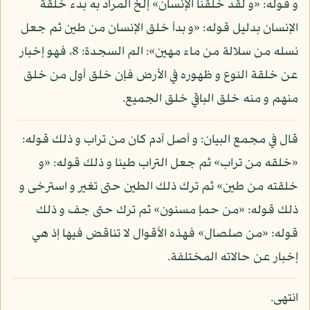
و قوله: «و لقد خلقنا الإنسان» إلخ المراد به بدء خلقة
الإنسان بدليل قوله: «و بدأ خلق الإنسان من طين ثم جعل
نسله من سلالة من ماء مهين»: الم السجدة: 8، فهو إخبار
عن خلقة النوع و ظهوره في الأرض فإن خلق أول من خلق
منهم و منه خلق الباقي خلق الجميع.
قال في مجمع البيان: و أصل آدم كان من تراب و ذلك قوله:
«خلقه من تراب» ثم جعل التراب طينا و ذلك قوله: «و
خلقته من طين» ثم ترك ذلك الطين حتى تغير و استرخى و
ذلك قوله: «من حمإ مسنون» ثم ترك حتى جف و ذلك
قوله: «من صلصال» فهذه الأقوال لا تناقض فيها إذ هي
إخبار عن حالاته المختلفة.
انتهى.