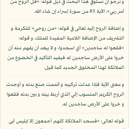
و نرجو أن نستوفي هذا البحث في ذيل قوله: «قل الروح من
أمر ربي»: الآية 85 من سورة إسراء إن شاء الله.
و إضافة الروح إليه تعالى في قوله: «من روحي» للتكرمة و
التشريف من الإضافة اللامية المفيدة للملك، و قوله:
«فقعوا له ساجدين» أي اسجدوا، و لا يبعد أن يفهم منه أن
خروا على الأرض ساجدين له فيفيد التأكيد في الخضوع من
الملائكة لهذا المخلوق الجديد كما قيل.
و معنى الآية فإذا عدلت تركيبه و أتممت صنع بدنه و أوجدت
الروح الكريم المنسوب إلي الذي أربط بينه و بين بدنه فقعوا
و خروا على الأرض ساجدين له.
قوله تعالى: «فسجد الملائكة كلهم أجمعون إلا إبليس أبى