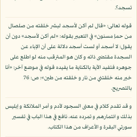
تسجد؟.
قوله تعالى: «قال لم أكن لأسجد لبشر خلقته من صلصال
من حمإ مسنون» في التعبير بقوله: «لم أكن لأسجد» دون أن
يقول: لا أسجد أو لست أسجد دلالة على أن الإباء عن
السجدة مقتضى ذاته و كان هو المترقب منه لو اطلع على
جوهره فتفيد الآية بالكناية ما يفيده قوله في موضع آخر: «أنا
خير منه خلقتني من نار و خلقته من طين»: ص: 76
بالتصريح.
و قد تقدم كلام في معنى السجود لآدم و أمر الملائكة و إبليس
بذلك و ائتمارهم و تمرده عنه، نافع في هذا الباب في تفسير
سورتي البقرة و الأعراف من هذا الكتاب.