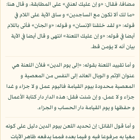
مضافا، فقال: «و إن عليك لعنتي» على المطابقة، و قال هنا:
«ما لك ألا تكون مع الساجدين» و ساق الآية على اللام في
قوله: «و لقد خلقنا الإنسان» و قوله: «و الجان» فأتى باللام
أيضا في قوله: «و إن عليك اللعنة» انتهى و قال أيضا في الآية
بيان أنه لا يؤمن قط.
و أما تقييد اللعنة بقوله: «إلى يوم الدين» فلأن اللعنة هي
عنوان الإثم و الوبال العائد إلى النفس من المعصية و
المعصية محدودة بيوم القيامة فاليوم عمل و لا جزاء و غدا
جزاء و لا عمل، و إن شئت فقل: هذه الدار دار كتابة الأعمال
و حفظها و يوم القيامة دار الحساب و الجزاء.
و أما قول القائل: إن تحديد اللعن بيوم الدين دليل على كونه
مغيا به مرفوعا فيه و فيما بعده فمما يدفعه ظاهر الآيات