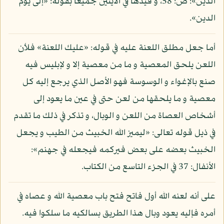
الدين»: ص: 58، و قيدها في الآيتين جميعا بقوله: «إلى يوم
الدين».
أما جعل مطلق اللعنة عليه في قوله: «عليك اللعنة» فلأن
اللعن يلحق المعصية و ما من معصية إلا و لإبليس فيه
صنع بالإغواء و الوسوسة فهو الأصل الذي يرجع إليه كل
معصية و ما يلحقها من لعن حتى في عين ما يعود إلى
أشخاص العصاة من اللعن و الوبال، و تذكر في ذلك ما تقدم
في ذيل قوله تعالى: «ليميز الله الخبيث من الطيب و يجعل
الخبيث بعضه على بعض فيركمه فيجعله في جهنم»:
الأنفال: 37 في الجزء التاسع من الكتاب.
على أنه لعنه الله أول فاتح فتح باب معصية الله و عصاه في
أمره فإليه يعود وبال هذا الطريق بسالكيه ما سلكوا فيه.