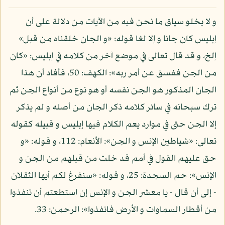
و لا يخلو سياق ما نحن فيه من الآيات من دلالة على أن
إبليس كان جانا و إلا لغا قوله: «و الجان خلقناه من قبل»
إلخ، و قد قال تعالى في موضع آخر من كلامه في إبليس: «كان
من الجن ففسق عن أمر ربه»: الكهف: 50، فأفاد أن هذا
الجان المذكور هو الجن نفسه أو هو نوع من أنواع الجن ثم
ترك سبحانه في سائر كلامه ذكر الجان من أصله و لم يذكر
إلا الجن حتى في موارد يعم الكلام فيها إبليس و قبيله كقوله
تعالى: «شياطين الإنس و الجن»: الأنعام: 112، و قوله: «و
حق عليهم القول في أمم قد خلت من قبلهم من الجن و
الإنس»: حم السجدة: 25، و قوله: «سنفرغ لكم أيها الثقلان
- إلى أن قال - يا معشر الجن و الإنس إن استطعتم أن تنفذوا
من أقطار السماوات و الأرض فانفذوا»: الرحمن: 33.