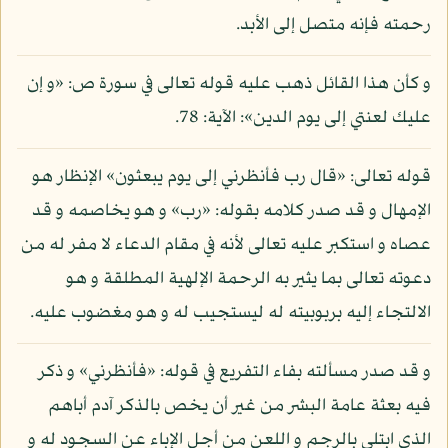
رحمته فإنه متصل إلى الأبد.
و كأن هذا القائل ذهب عليه قوله تعالى في سورة ص: «و إن
عليك لعنتي إلى يوم الدين»: الآية: 78.
قوله تعالى: «قال رب فأنظرني إلى يوم يبعثون» الإنظار هو
الإمهال و قد صدر كلامه بقوله: «رب» و هو يخاصمه و قد
عصاه و استكبر عليه تعالى لأنه في مقام الدعاء لا مفر له من
دعوته تعالى بما يثير به الرحمة الإلهية المطلقة و هو
الالتجاء إليه بربوبيته له ليستجيب له و هو مغضوب عليه.
و قد صدر مسألته بفاء التفريع في قوله: «فأنظرني» و ذكر
فيه بعثة عامة البشر من غير أن يخص بالذكر آدم أباهم
الذي ابتلي بالرجم و اللعن من أجل الإباء عن السجود له و