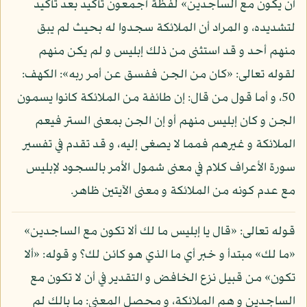
أن يكون مع الساجدين» لفظة أجمعون تأكيد بعد تأكيد
لتشديده، و المراد أن الملائكة سجدوا له بحيث لم يبق
منهم أحد و قد استثنى من ذلك إبليس و لم يكن منهم
لقوله تعالى: «كان من الجن ففسق عن أمر ربه»: الكهف:
50، و أما قول من قال: إن طائفة من الملائكة كانوا يسمون
الجن و كان إبليس منهم أو إن الجن بمعنى الستر فيعم
الملائكة و غيرهم فمما لا يصغى إليه، و قد تقدم في تفسير
سورة الأعراف كلام في معنى شمول الأمر بالسجود لإبليس
مع عدم كونه من الملائكة و معنى الآيتين ظاهر.
قوله تعالى: «قال يا إبليس ما لك ألا تكون مع الساجدين»
«ما لك» مبتدأ و خبر أي ما الذي هو كائن لك؟ و قوله: «ألا
تكون» من قبيل نزع الخافض و التقدير في أن لا تكون مع
الساجدين و هم الملائكة، و محصل المعنى: ما بالك لم