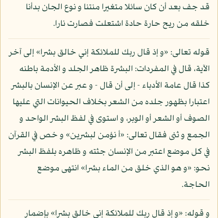
قد جف بعد أن كان سائلا متغيرا منتنا و نوع الجان بدأنا
خلقه من ريح حارة حادة اشتعلت فصارت نارا.
قوله تعالى: «و إذ قال ربك للملائكة إني خالق بشرا» إلى آخر
الآية، قال في المفردات: البشرة ظاهر الجلد و الأدمة باطنه
كذا قال عامة الأدباء - إلى أن قال - و عبر عن الإنسان بالبشر
اعتبارا بظهور جلده من الشعر بخلاف الحيوانات التي عليها
الصوف أو الشعر أو الوبر، و استوى في لفظ البشر الواحد و
الجمع و ثنى فقال تعالى: «أ نؤمن لبشرين» و خص في القرآن
في كل موضع اعتبر من الإنسان جثته و ظاهره بلفظ البشر
نحو: «و هو الذي خلق من الماء بشرا» انتهى موضع
الحاجة.
و قوله: «و إذ قال ربك للملائكة إني خالق بشرا» بإضمار