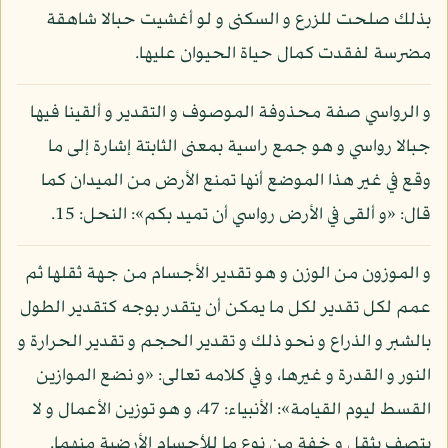
بذلك صلحت للزرع و السكنى و لو أغشيت حبالا شاهقة
مضرسة لفقدت كمال حياة الحيوان عليها.
و الرواسي صفة محذوفة الموصوف و التقدير و ألقينا فيها
جبالا رواسي و هو جمع راسية بمعنى الثابتة إشارة إلى ما
وقع في غير هذا الموضع أنها تمنع الأرض من الميدان كما
قال: «و ألقى في الأرض رواسي أن تميد بكم»: النحل: 15.
و الموزون من الوزن و هو تقدير الأجسام من جهة ثقلها ثم
عمم لكل تقدير لكل ما يمكن أن يتقدر بوجه كتقدير الطول
بالشبر و الذراع و نحو ذلك و تقدير الحجم و تقدير الحرارة و
النور و القدرة و غيرها، و في كلامه تعالى: «و نضع الموازين
القسط ليوم القيامة»: الأنبياء: 47، و هو توزين الأعمال و لا
يتصف بثقل و خفة من نوع ما للأجسام الأرضية منهما.