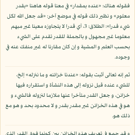
فقوله هناك: «عنده بمقدار» في معنا قوله هاهنا «بقدر
معلوم» و نظير ذلك قوله في موضع آخر: «قد جعل الله لكل
شيء قدرا»: الطلاق: 3، أي قدرا لا يتجاوزه معينا غير مبهم
معلوما غير مجهول و بالجملة للقدر تقدم على الشيء
بحسب العلم و المشية و إن كان مقارنا له غير منفك عنه في
وجوده.
ثم إنه تعالى أثبت بقوله: «عندنا خزائنه و ما ننزله» إلخ،
للشيء عنده قبل نزوله إلى هذه النشأة و استقراره فيها
خزائن، و جعل القدر متأخرا عنها ملازما لنزوله فالشيء و
هو في هذه الخزائن غير مقدر بقدر و لا محدود بحد و هو مع
ذلك هو.
و قد جمع في تعريف هذه الخزائن بين كونها فوق القدر الذي