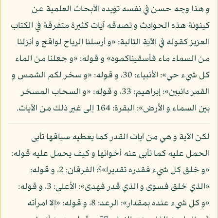
و هذا وجه حسن في نفسه تؤيده الأبحاث العلمية عن
كينونة هذه الحوادث و تصدقه آيات كثيرة متفرقة في الكتاب
العزيز كقوله في الآية التالية: «و أرسلنا الرياح لواقح و أنزلنا
من السماء ماء فأسقيناكموه» و قوله: «و جعلنا من الماء
كل شيء حي»: الأنبياء: 30، و قوله: «و سخر لكم الشمس و
القمر دائبين»: إبراهيم: 33، و قوله: «و السحاب المسخر
بين السماء و الأرض»: البقرة: 164 إلى غير ذلك من الآيات.
لكن الآية و هي من آيات القدر كما يعطيه سياقها تأبى
الحمل عليه كما تأبى عنه أخواتها و كيف يحمل عليه قوله:
«و خلق كل شيء فقدره تقديرا»؟: الفرقان: 2، و قوله:
«الذي خلق فسوى و الذي قدر فهدى»: الأعلى: 3، و قوله:
«و كل شيء عنده بمقدار»: الرعد: 8، و قوله: «إلا امرأته