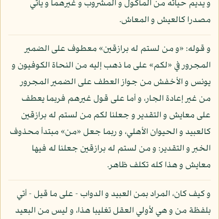
و يديم حياته من المأكول و المشروب و غيرهما و يأتي
مصدرا كالعيش و المعاش.
و قوله: «و من لستم له برازقين» معطوف على الضمير
المجرور في «لكم» على ما ذهب إليه من النحاة الكوفيون و
يونس و الأخفش من جواز العطف على الضمير المجرور
من غير إعادة الجار، و أما على قول غيرهم فربما يعطف
على معايش و التقدير و جعلنا لكم من لستم له برازقين
كالعبيد و الحيوان الأهلي، و ربما جعل «من» مبتدأ محذوف
الخبر و التقدير: و من لستم له برازقين جعلنا له فيها
معايش و هذا كله تكلف ظاهر.
و كيف كان، المراد بمن العبيد و الدواب - على ما قيل - أتي
بلفظة من و هي لأولي العقل تغليبا هذا، و ليس من البعيد