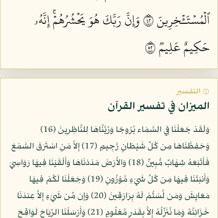
ٱلۡمُسۡتَـٔۡخِرِينَ ٢٤
وَإِنَّ رَبَّكَ هُوَ يَحۡشُرُهُمۡۚ إِنَّهُۥ
حَكِيمٌ عَلِيمٞ ٢٥
۞ التفسير
الميزان في تفسير القرآن
وَلَقَدْ جَعَلْنَا فِي السَّمَاء بُرُوجًا وَزَيَّنَّاهَا لِلنَّاظِرِينَ (16)
وَحَفِظْنَاهَا مِن كُلِّ شَيْطَانٍ رَّجِيمٍ (17) إِلاَّ مَنِ اسْتَرَقَ السَّمْعَ
فَأَتْبَعَهُ شِهَابٌ مُّبِينٌ (18) وَالأَرْضَ مَدَدْنَاهَا وَأَلْقَيْنَا فِيهَا رَوَاسِيَ
وَأَنبَتْنَا فِيهَا مِن كُلِّ شَيْءٍ مَّوْزُونٍ (19) وَجَعَلْنَا لَكُمْ فِيهَا
مَعَايِشَ وَمَن لَّسْتُمْ لَهُ بِرَازِقِينَ (20) وَإِن مِّن شَيْءٍ إِلاَّ عِندَنَا
خَزَائِنُهُ وَمَا نُنَزِّلُهُ إِلاَّ بِقَدَرٍ مَّعْلُومٍ (21) وَأَرْسَلْنَا الرِّيَاحَ لَوَاقِحَ