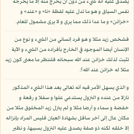
يصدق عليه أنه شيء من دون أن يخرج منه إلا ما يخرجه
نفس السياق و هو ما تدل عليه لفظة «نا» و «عند» و
«خزائن» و ما عدا ذلك مما يرى و لا يرى مشمول للعام.
فشخص زيد مثلا و هو فرد إنساني من الشيء و نوع من
الإنسان أيضا الموجود في الخارج بأفراده من الشيء و الآية
تثبت لذلك خزائن عند الله سبحانه فلننظر ما معنى كون زيد
مثلا له خزائن عند الله؟.
و الذي يسهل الأمر فيه أنه تعالى يعد هذا الشيء المذكور
نازلا من عنده و النزول يستدعي علوا و سفلا و رفعة و
خفضة و سماء و أرضا مثلا و لم ينزل زيد المخلوق مثلا من
مكان عال إلى آخر سافل بشهادة العيان فليس المراد بإنزاله
إلا خلقه لكنه ذو صفة يصدق عليه النزول بسببها، و نظير