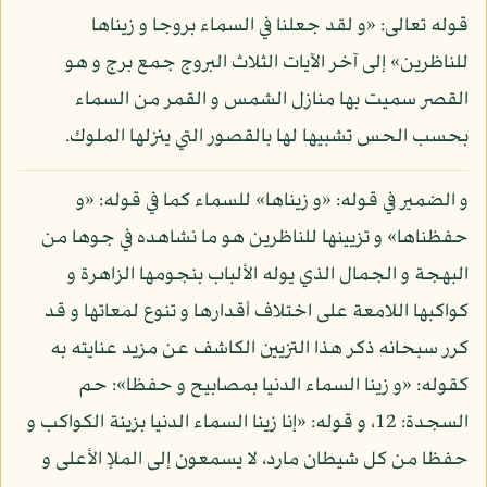
قوله تعالى: «و لقد جعلنا في السماء بروجا و زيناها
للناظرين» إلى آخر الآيات الثلاث البروج جمع برج و هو
القصر سميت بها منازل الشمس و القمر من السماء
بحسب الحس تشبيها لها بالقصور التي ينزلها الملوك.
و الضمير في قوله: «و زيناها» للسماء كما في قوله: «و
حفظناها» و تزيينها للناظرين هو ما نشاهده في جوها من
البهجة و الجمال الذي يوله الألباب بنجومها الزاهرة و
كواكبها اللامعة على اختلاف أقدارها و تنوع لمعاتها و قد
كرر سبحانه ذكر هذا التزيين الكاشف عن مزيد عنايته به
كقوله: «و زينا السماء الدنيا بمصابيح و حفظا»: حم
السجدة: 12، و قوله: «إنا زينا السماء الدنيا بزينة الكواكب و
حفظا من كل شيطان مارد، لا يسمعون إلى الملإ الأعلى و