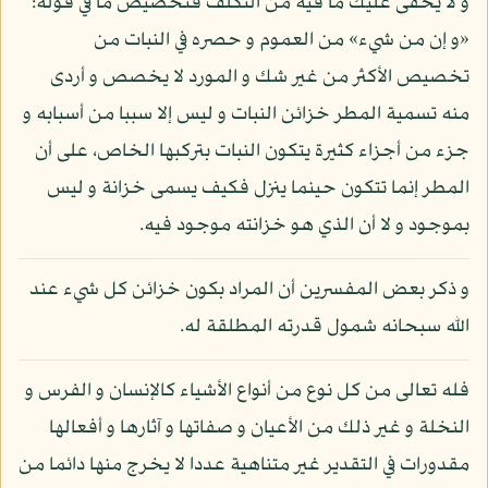
و لا يخفى عليك ما فيه من التكلف فتخصيص ما في قوله:
«و إن من شيء» من العموم و حصره في النبات من
تخصيص الأكثر من غير شك و المورد لا يخصص و أردى
منه تسمية المطر خزائن النبات و ليس إلا سببا من أسبابه و
جزء من أجزاء كثيرة يتكون النبات بتركبها الخاص، على أن
المطر إنما تتكون حينما ينزل فكيف يسمى خزانة و ليس
بموجود و لا أن الذي هو خزانته موجود فيه.
و ذكر بعض المفسرين أن المراد بكون خزائن كل شيء عند
الله سبحانه شمول قدرته المطلقة له.
فله تعالى من كل نوع من أنواع الأشياء كالإنسان و الفرس و
النخلة و غير ذلك من الأعيان و صفاتها و آثارها و أفعالها
مقدورات في التقدير غير متناهية عددا لا يخرج منها دائما من