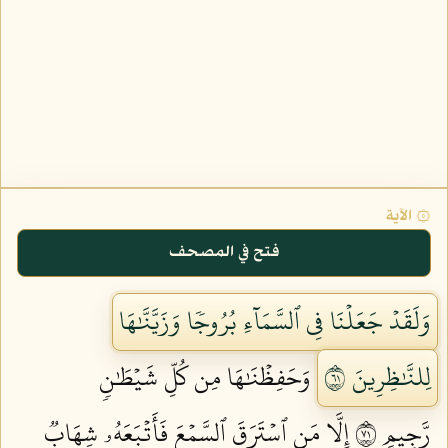
۞ الآية
فتح في المصحف
وَلَقَدۡ جَعَلۡنَا فِي ٱلسَّمَآءِ بُرُوجٗا وَزَيَّنَّٰهَا
لِلنَّٰظِرِينَ ١٦
وَحَفِظۡنَٰهَا مِن كُلِّ شَيۡطَٰنٖ
رَّجِيمٍ ١٧
إِلَّا مَنِ ٱسۡتَرَقَ ٱلسَّمۡعَ فَأَتۡبَعَهُۥ شِهَابٞ