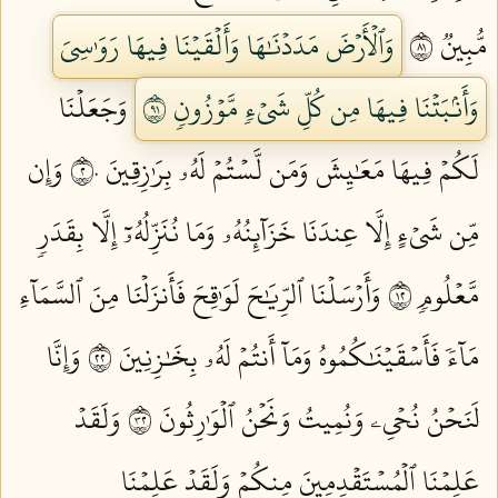
مُّبِينٞ ١٨
وَٱلۡأَرۡضَ مَدَدۡنَٰهَا وَأَلۡقَيۡنَا فِيهَا رَوَٰسِيَ
وَأَنۢبَتۡنَا فِيهَا مِن كُلِّ شَيۡءٖ مَّوۡزُونٖ ١٩
وَجَعَلۡنَا
لَكُمۡ فِيهَا مَعَٰيِشَ وَمَن لَّسۡتُمۡ لَهُۥ بِرَٰزِقِينَ ٢٠
وَإِن
مِّن شَيۡءٍ إِلَّا عِندَنَا خَزَآئِنُهُۥ وَمَا نُنَزِّلُهُۥٓ إِلَّا بِقَدَرٖ
مَّعۡلُومٖ ٢١
وَأَرۡسَلۡنَا ٱلرِّيَٰحَ لَوَٰقِحَ فَأَنزَلۡنَا مِنَ ٱلسَّمَآءِ
مَآءٗ فَأَسۡقَيۡنَٰكُمُوهُ وَمَآ أَنتُمۡ لَهُۥ بِخَٰزِنِينَ ٢٢
وَإِنَّا
لَنَحۡنُ نُحۡيِۦ وَنُمِيتُ وَنَحۡنُ ٱلۡوَٰرِثُونَ ٢٣
وَلَقَدۡ
عَلِمۡنَا ٱلۡمُسۡتَقۡدِمِينَ مِنكُمۡ وَلَقَدۡ عَلِمۡنَا