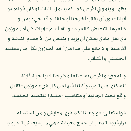
يظهر و ينمو في الأرض كما أنه يشمل النبات لمكان قوله: «و
أنبتنا» دون أن يقال: أخرجنا أو خلقنا و قد جيء بمن و
ظاهرها التبعيض فالمراد - و الله أعلم - إنبات كل أمر موزون
ذي ثقل مادي يمكن أن يزيد و ينقص من الأجسام النباتية و
الأرضية، و لا مانع على هذا من أخذ الموزون بكل من معنييه
الحقيقي و الكنائي.
و المعنى: و الأرض بسطناها و طرحنا فيها جبالا ثابتة
لتسكنها من الميد و أنبتنا فيها من كل شيء موزون - ثقيل
واقع تحت الجاذبة أو متناسب - مقدارا تقتضيه الحكمة.
قوله تعالى: «و جعلنا لكم فيها معايش و من لستم له
برازقين» المعايش جمع معيشة و هي ما به يعيش الحيوان