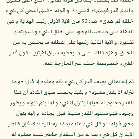
خلقته كما يستفاد أيضا من قوله تعالى: «الذي خلق فسوى
و الذي قدر فهدى»: الأعلى: 3، و قوله: «الذي أعطى كل شيء
خلقه ثم هدى»: طه: 50 فإن الآية الأولى رتبت الهداية و هي
الدلالة على مقاصد الوجود على خلق الشيء و تسويته و
تقديره، و الآية الثانية رتبتها على إعطائه ما يختص به من
الخلق، و لازم ذلك - على ما يعطيه سياق الآيتين - كون قدر
الشيء خصوصية خلقه غير الخارجة عنه.
ثم إنه تعالى وصف قدر كل شيء بأنه معلوم إذ قال: «و ما
ننزله إلا بقدر معلوم» و يفيد بحسب سياق الكلام أن هذا
القدر معلوم له حينما يتنزل الشيء و لما يتم نزوله و يظهر
وجوده فهو معلوم القدر معينة قبل إيجاده، و إليه يئول
معنى قوله: «و كل شيء عنده بمقدار»: الرعد: 8، فإن ظاهر
الآية أن كل شيء بما له من المقدار حاضر عنده معلوم له