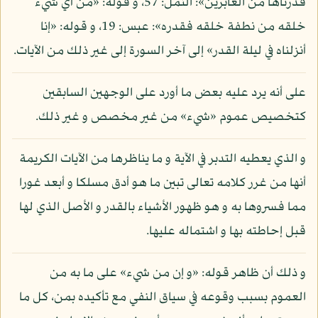
قدرناها من الغابرين»: النمل: 57، و قوله: «من أي شيء
خلقه من نطفة خلقه فقدره»: عبس: 19، و قوله: «إنا
أنزلناه في ليلة القدر» إلى آخر السورة إلى غير ذلك من الآيات.
على أنه يرد عليه بعض ما أورد على الوجهين السابقين
كتخصيص عموم «شيء» من غير مخصص و غير ذلك.
و الذي يعطيه التدبر في الآية و ما يناظرها من الآيات الكريمة
أنها من غرر كلامه تعالى تبين ما هو أدق مسلكا و أبعد غورا
مما فسروها به و هو ظهور الأشياء بالقدر و الأصل الذي لها
قبل إحاطته بها و اشتماله عليها.
و ذلك أن ظاهر قوله: «و إن من شيء» على ما به من
العموم بسبب وقوعه في سياق النفي مع تأكيده بمن، كل ما