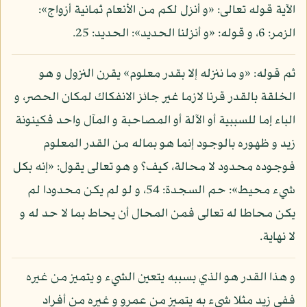
الآية قوله تعالى: «و أنزل لكم من الأنعام ثمانية أزواج»:
الزمر: 6، و قوله: «و أنزلنا الحديد»: الحديد: 25.
ثم قوله: «و ما ننزله إلا بقدر معلوم» يقرن النزول و هو
الخلقة بالقدر قرنا لازما غير جائز الانفكاك لمكان الحصر، و
الباء إما للسببية أو الآلة أو المصاحبة و المآل واحد فكينونة
زيد و ظهوره بالوجود إنما هو بماله من القدر المعلوم
فوجوده محدود لا محالة، كيف؟ و هو تعالى يقول: «إنه بكل
شيء محيط»: حم السجدة: 54، و لو لم يكن محدودا لم
يكن محاطا له تعالى فمن المحال أن يحاط بما لا حد له و
لا نهاية.
و هذا القدر هو الذي بسببه يتعين الشيء و يتميز من غيره
ففي زيد مثلا شيء به يتميز من عمرو و غيره من أفراد