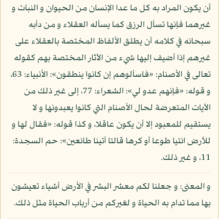
أن يكون المراد به كل ما عدا الإنسان من الحيوان و النبات و
غيرهما فإنها تسأل الرزق كما يسأله العقلاء و من دأبه
سبحانه في كلامه أن يطلق الألفاظ المختصة بالعقلاء على
غيرهم إذا أضيف إليها شيء من الآثار المختصة بهم كقوله
تعالى في الأصنام: «فاسألوهم إن كانوا ينطقون»: الأنبياء: 63،
و قوله: «فإنهم عدو لي»: الشعراء: 77، إلى غير ذلك من
الآيات المتعرضة لحال الأصنام التي كانوا يعبدونها و لا
يستقيم للمعبود إلا أن يكون عاقلا، و كذا قوله: «فقال لها و
للأرض ائتيا طوعا أو كرها قالتا أتينا طائعين»: حم السجدة:
11، و غير ذلك.
و المعنى: و جعلنا لكم معشر البشر في الأرض أشياء تعيشون
بها مما تدام به الحياة و لغيركم من أرباب الحياة مثل ذلك.