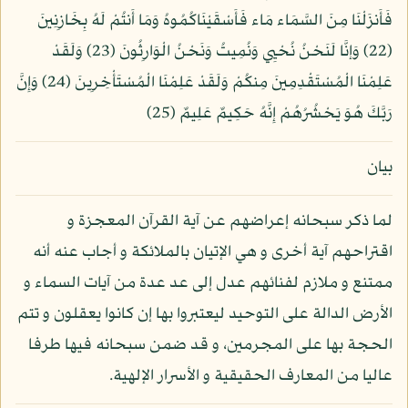
فَأَنزَلْنَا مِنَ السَّمَاء مَاء فَأَسْقَيْنَاكُمُوهُ وَمَا أَنتُمْ لَهُ بِخَازِنِينَ
(22) وَإنَّا لَنَحْنُ نُحْيِي وَنُمِيتُ وَنَحْنُ الْوَارِثُونَ (23) وَلَقَدْ
عَلِمْنَا الْمُسْتَقْدِمِينَ مِنكُمْ وَلَقَدْ عَلِمْنَا الْمُسْتَأْخِرِينَ (24) وَإِنَّ
رَبَّكَ هُوَ يَحْشُرُهُمْ إِنَّهُ حَكِيمٌ عَلِيمٌ (25)
بيان
لما ذكر سبحانه إعراضهم عن آية القرآن المعجزة و
اقتراحهم آية أخرى و هي الإتيان بالملائكة و أجاب عنه أنه
ممتنع و ملازم لفنائهم عدل إلى عد عدة من آيات السماء و
الأرض الدالة على التوحيد ليعتبروا بها إن كانوا يعقلون و تتم
الحجة بها على المجرمين، و قد ضمن سبحانه فيها طرفا
عاليا من المعارف الحقيقية و الأسرار الإلهية.