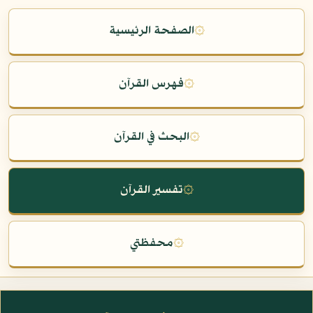
۞
الصفحة الرئيسية
۞
فهرس القرآن
۞
البحث في القرآن
۞
تفسير القرآن
۞
محفظتي