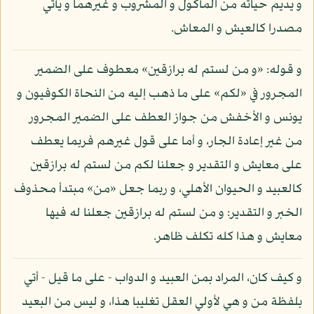
و يديم حياته من المأكول و المشروب و غيرهما و يأتي
مصدرا كالعيش و المعاش.
و قوله: «و من لستم له برازقين» معطوف على الضمير
المجرور في «لكم» على ما ذهب إليه من النحاة الكوفيون و
يونس و الأخفش من جواز العطف على الضمير المجرور
من غير إعادة الجار، و أما على قول غيرهم فربما يعطف
على معايش و التقدير و جعلنا لكم من لستم له برازقين
كالعبيد و الحيوان الأهلي، و ربما جعل «من» مبتدأ محذوف
الخبر و التقدير: و من لستم له برازقين جعلنا له فيها
معايش و هذا كله تكلف ظاهر.
و كيف كان، المراد بمن العبيد و الدواب - على ما قيل - أتي
بلفظة من و هي لأولي العقل تغليبا هذا، و ليس من البعيد