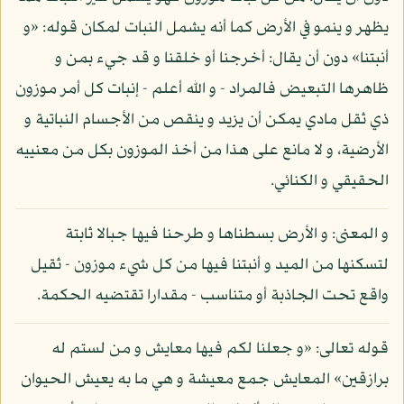
يظهر و ينمو في الأرض كما أنه يشمل النبات لمكان قوله: «و
أنبتنا» دون أن يقال: أخرجنا أو خلقنا و قد جيء بمن و
ظاهرها التبعيض فالمراد - و الله أعلم - إنبات كل أمر موزون
ذي ثقل مادي يمكن أن يزيد و ينقص من الأجسام النباتية و
الأرضية، و لا مانع على هذا من أخذ الموزون بكل من معنييه
الحقيقي و الكنائي.
و المعنى: و الأرض بسطناها و طرحنا فيها جبالا ثابتة
لتسكنها من الميد و أنبتنا فيها من كل شيء موزون - ثقيل
واقع تحت الجاذبة أو متناسب - مقدارا تقتضيه الحكمة.
قوله تعالى: «و جعلنا لكم فيها معايش و من لستم له
برازقين» المعايش جمع معيشة و هي ما به يعيش الحيوان