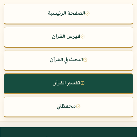
۞
الصفحة الرئيسية
۞
فهرس القرآن
۞
البحث في القرآن
۞
تفسير القرآن
۞
محفظتي