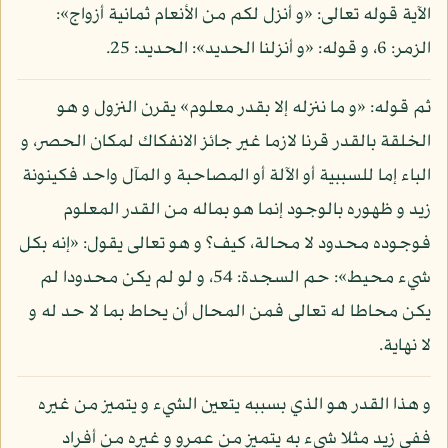
الآية قوله تعالى: «و أنزل لكم من الأنعام ثمانية أزواج»:
الزمر: 6، و قوله: «و أنزلنا الحديد»: الحديد: 25.
ثم قوله: «و ما ننزله إلا بقدر معلوم» يقرن النزول و هو
الخلقة بالقدر قرنا لازما غير جائز الانفكاك لمكان الحصر، و
الباء إما للسببية أو الآلة أو المصاحبة و المآل واحد فكينونة
زيد و ظهوره بالوجود إنما هو بماله من القدر المعلوم
فوجوده محدود لا محالة، كيف؟ و هو تعالى يقول: «إنه بكل
شيء محيط»: حم السجدة: 54، و لو لم يكن محدودا لم
يكن محاطا له تعالى فمن المحال أن يحاط بما لا حد له و
لا نهاية.
و هذا القدر هو الذي بسببه يتعين الشيء و يتميز من غيره
ففي زيد مثلا شيء به يتميز من عمرو و غيره من أفراد