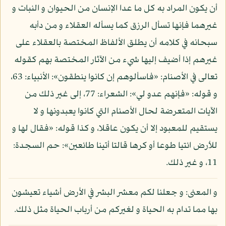
أن يكون المراد به كل ما عدا الإنسان من الحيوان و النبات و
غيرهما فإنها تسأل الرزق كما يسأله العقلاء و من دأبه
سبحانه في كلامه أن يطلق الألفاظ المختصة بالعقلاء على
غيرهم إذا أضيف إليها شيء من الآثار المختصة بهم كقوله
تعالى في الأصنام: «فاسألوهم إن كانوا ينطقون»: الأنبياء: 63،
و قوله: «فإنهم عدو لي»: الشعراء: 77، إلى غير ذلك من
الآيات المتعرضة لحال الأصنام التي كانوا يعبدونها و لا
يستقيم للمعبود إلا أن يكون عاقلا، و كذا قوله: «فقال لها و
للأرض ائتيا طوعا أو كرها قالتا أتينا طائعين»: حم السجدة:
11، و غير ذلك.
و المعنى: و جعلنا لكم معشر البشر في الأرض أشياء تعيشون
بها مما تدام به الحياة و لغيركم من أرباب الحياة مثل ذلك.