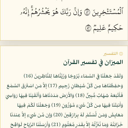
ٱلۡمُسۡتَـٔۡخِرِينَ ٢٤
وَإِنَّ رَبَّكَ هُوَ يَحۡشُرُهُمۡۚ إِنَّهُۥ
حَكِيمٌ عَلِيمٞ ٢٥
۞ التفسير
الميزان في تفسير القرآن
وَلَقَدْ جَعَلْنَا فِي السَّمَاء بُرُوجًا وَزَيَّنَّاهَا لِلنَّاظِرِينَ (16)
وَحَفِظْنَاهَا مِن كُلِّ شَيْطَانٍ رَّجِيمٍ (17) إِلاَّ مَنِ اسْتَرَقَ السَّمْعَ
فَأَتْبَعَهُ شِهَابٌ مُّبِينٌ (18) وَالأَرْضَ مَدَدْنَاهَا وَأَلْقَيْنَا فِيهَا رَوَاسِيَ
وَأَنبَتْنَا فِيهَا مِن كُلِّ شَيْءٍ مَّوْزُونٍ (19) وَجَعَلْنَا لَكُمْ فِيهَا
مَعَايِشَ وَمَن لَّسْتُمْ لَهُ بِرَازِقِينَ (20) وَإِن مِّن شَيْءٍ إِلاَّ عِندَنَا
خَزَائِنُهُ وَمَا نُنَزِّلُهُ إِلاَّ بِقَدَرٍ مَّعْلُومٍ (21) وَأَرْسَلْنَا الرِّيَاحَ لَوَاقِحَ