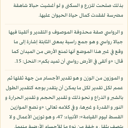
بذلك صلحت للزرع و السكنى و لو أغشيت حبالا شاهقة
مضرسة لفقدت كمال حياة الحيوان عليها.
و الرواسي صفة محذوفة الموصوف و التقدير و ألقينا فيها
جبالا رواسي و هو جمع راسية بمعنى الثابتة إشارة إلى ما
وقع في غير هذا الموضع أنها تمنع الأرض من الميدان كما
قال: «و ألقى في الأرض رواسي أن تميد بكم»: النحل: 15.
و الموزون من الوزن و هو تقدير الأجسام من جهة ثقلها ثم
عمم لكل تقدير لكل ما يمكن أن يتقدر بوجه كتقدير الطول
بالشبر و الذراع و نحو ذلك و تقدير الحجم و تقدير الحرارة و
النور و القدرة و غيرها، و في كلامه تعالى: «و نضع الموازين
القسط ليوم القيامة»: الأنبياء: 47، و هو توزين الأعمال و لا
يتصف بثقل و خفة من نوع ما للأجسام الأرضية منهما.