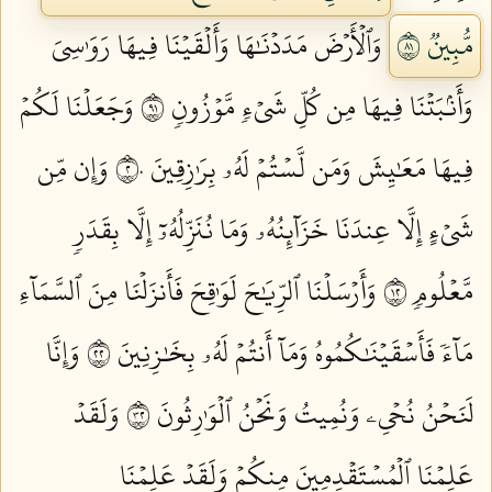
مُّبِينٞ ١٨
وَٱلۡأَرۡضَ مَدَدۡنَٰهَا وَأَلۡقَيۡنَا فِيهَا رَوَٰسِيَ
وَأَنۢبَتۡنَا فِيهَا مِن كُلِّ شَيۡءٖ مَّوۡزُونٖ ١٩
وَجَعَلۡنَا لَكُمۡ
فِيهَا مَعَٰيِشَ وَمَن لَّسۡتُمۡ لَهُۥ بِرَٰزِقِينَ ٢٠
وَإِن مِّن
شَيۡءٍ إِلَّا عِندَنَا خَزَآئِنُهُۥ وَمَا نُنَزِّلُهُۥٓ إِلَّا بِقَدَرٖ
مَّعۡلُومٖ ٢١
وَأَرۡسَلۡنَا ٱلرِّيَٰحَ لَوَٰقِحَ فَأَنزَلۡنَا مِنَ ٱلسَّمَآءِ
مَآءٗ فَأَسۡقَيۡنَٰكُمُوهُ وَمَآ أَنتُمۡ لَهُۥ بِخَٰزِنِينَ ٢٢
وَإِنَّا
لَنَحۡنُ نُحۡيِۦ وَنُمِيتُ وَنَحۡنُ ٱلۡوَٰرِثُونَ ٢٣
وَلَقَدۡ
عَلِمۡنَا ٱلۡمُسۡتَقۡدِمِينَ مِنكُمۡ وَلَقَدۡ عَلِمۡنَا