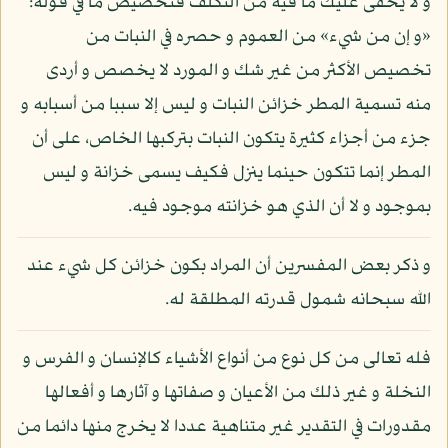
و لا يخفى عليك ما فيه من التكلف فتخصيص ما في قوله:
«و إن من شيء» من العموم و حصره في النبات من
تخصيص الأكثر من غير شك و المورد لا يخصص و أردى
منه تسمية المطر خزائن النبات و ليس إلا سببا من أسبابه و
جزء من أجزاء كثيرة يتكون النبات بتركبها الخاص، على أن
المطر إنما تتكون حينما ينزل فكيف يسمى خزانة و ليس
بموجود و لا أن الذي هو خزانته موجود فيه.
و ذكر بعض المفسرين أن المراد بكون خزائن كل شيء عند
الله سبحانه شمول قدرته المطلقة له.
فله تعالى من كل نوع من أنواع الأشياء كالإنسان و الفرس و
النخلة و غير ذلك من الأعيان و صفاتها و آثارها و أفعالها
مقدورات في التقدير غير متناهية عددا لا يخرج منها دائما من