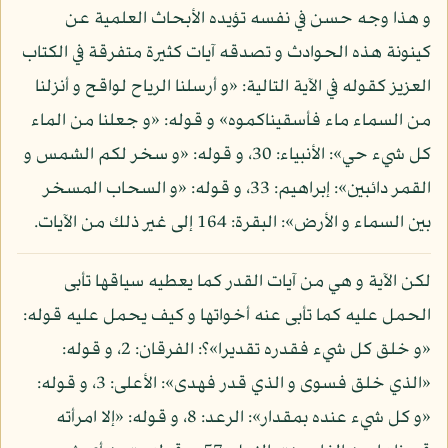
و هذا وجه حسن في نفسه تؤيده الأبحاث العلمية عن
كينونة هذه الحوادث و تصدقه آيات كثيرة متفرقة في الكتاب
العزيز كقوله في الآية التالية: «و أرسلنا الرياح لواقح و أنزلنا
من السماء ماء فأسقيناكموه» و قوله: «و جعلنا من الماء
كل شيء حي»: الأنبياء: 30، و قوله: «و سخر لكم الشمس و
القمر دائبين»: إبراهيم: 33، و قوله: «و السحاب المسخر
بين السماء و الأرض»: البقرة: 164 إلى غير ذلك من الآيات.
لكن الآية و هي من آيات القدر كما يعطيه سياقها تأبى
الحمل عليه كما تأبى عنه أخواتها و كيف يحمل عليه قوله:
«و خلق كل شيء فقدره تقديرا»؟: الفرقان: 2، و قوله:
«الذي خلق فسوى و الذي قدر فهدى»: الأعلى: 3، و قوله:
«و كل شيء عنده بمقدار»: الرعد: 8، و قوله: «إلا امرأته