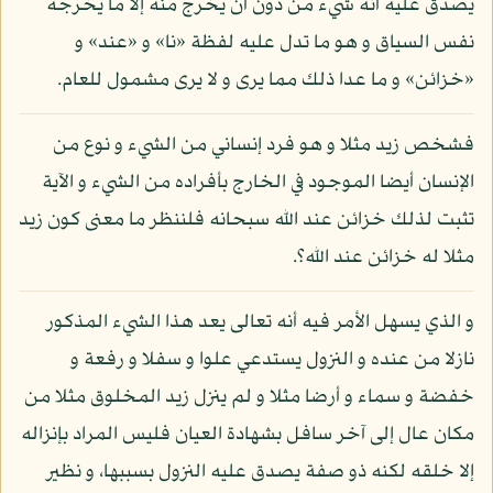
يصدق عليه أنه شيء من دون أن يخرج منه إلا ما يخرجه
نفس السياق و هو ما تدل عليه لفظة «نا» و «عند» و
«خزائن» و ما عدا ذلك مما يرى و لا يرى مشمول للعام.
فشخص زيد مثلا و هو فرد إنساني من الشيء و نوع من
الإنسان أيضا الموجود في الخارج بأفراده من الشيء و الآية
تثبت لذلك خزائن عند الله سبحانه فلننظر ما معنى كون زيد
مثلا له خزائن عند الله؟.
و الذي يسهل الأمر فيه أنه تعالى يعد هذا الشيء المذكور
نازلا من عنده و النزول يستدعي علوا و سفلا و رفعة و
خفضة و سماء و أرضا مثلا و لم ينزل زيد المخلوق مثلا من
مكان عال إلى آخر سافل بشهادة العيان فليس المراد بإنزاله
إلا خلقه لكنه ذو صفة يصدق عليه النزول بسببها، و نظير