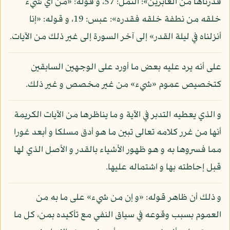
قدرناها من الغابرين»: النمل: 57، و قوله: «من أي شيء
خلقه من نطفة خلقه فقدره»: عبس: 19، و قوله: «إنا
أنزلناه في ليلة القدر» إلى آخر السورة إلى غير ذلك من الآيات.
على أنه يرد عليه بعض ما أورد على الوجهين السابقين
كتخصيص عموم «شيء» من غير مخصص و غير ذلك.
و الذي يعطيه التدبر في الآية و ما يناظرها من الآيات الكريمة
أنها من غرر كلامه تعالى تبين ما هو أدق مسلكا و أبعد غورا
مما فسروها به و هو ظهور الأشياء بالقدر و الأصل الذي لها
قبل إحاطته بها و اشتماله عليها.
و ذلك أن ظاهر قوله: «و إن من شيء» على ما به من
العموم بسبب وقوعه في سياق النفي مع تأكيده بمن، كل ما