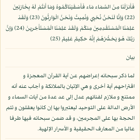
فَأَنزَلْنَا مِنَ السَّمَاء مَاء فَأَسْقَيْنَاكُمُوهُ وَمَا أَنتُمْ لَهُ بِخَازِنِينَ
(22) وَإنَّا لَنَحْنُ نُحْيِي وَنُمِيتُ وَنَحْنُ الْوَارِثُونَ (23) وَلَقَدْ
عَلِمْنَا الْمُسْتَقْدِمِينَ مِنكُمْ وَلَقَدْ عَلِمْنَا الْمُسْتَأْخِرِينَ (24) وَإِنَّ
رَبَّكَ هُوَ يَحْشُرُهُمْ إِنَّهُ حَكِيمٌ عَلِيمٌ (25)
بيان
لما ذكر سبحانه إعراضهم عن آية القرآن المعجزة و
اقتراحهم آية أخرى و هي الإتيان بالملائكة و أجاب عنه أنه
ممتنع و ملازم لفنائهم عدل إلى عد عدة من آيات السماء و
الأرض الدالة على التوحيد ليعتبروا بها إن كانوا يعقلون و تتم
الحجة بها على المجرمين، و قد ضمن سبحانه فيها طرفا
عاليا من المعارف الحقيقية و الأسرار الإلهية.