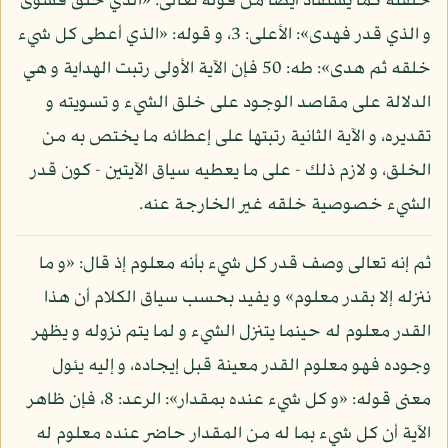
خلقته كما يستفاد أيضا من قوله تعالى: «الذي خلق فسوى
و الذي قدر فهدى»: الأعلى: 3، و قوله: «الذي أعطى كل شيء
خلقه ثم هدى»: طه: 50 فإن الآية الأولى رتبت الهداية و هي
الدلالة على مقاصد الوجود على خلق الشيء و تسويته و
تقديره، و الآية الثانية رتبتها على إعطائه ما يختص به من
الخلق، و لازم ذلك - على ما يعطيه سياق الآيتين - كون قدر
الشيء خصوصية خلقه غير الخارجة عنه.
ثم إنه تعالى وصف قدر كل شيء بأنه معلوم إذ قال: «و ما
ننزله إلا بقدر معلوم» و يفيد بحسب سياق الكلام أن هذا
القدر معلوم له حينما يتنزل الشيء و لما يتم نزوله و يظهر
وجوده فهو معلوم القدر معينة قبل إيجاده، و إليه يئول
معنى قوله: «و كل شيء عنده بمقدار»: الرعد: 8، فإن ظاهر
الآية أن كل شيء بما له من المقدار حاضر عنده معلوم له