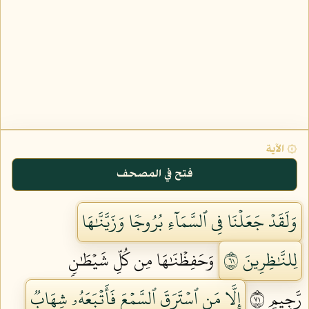
۞ الآية
فتح في المصحف
وَلَقَدۡ جَعَلۡنَا فِي ٱلسَّمَآءِ بُرُوجٗا وَزَيَّنَّٰهَا
لِلنَّٰظِرِينَ ١٦
وَحَفِظۡنَٰهَا مِن كُلِّ شَيۡطَٰنٖ
رَّجِيمٍ ١٧
إِلَّا مَنِ ٱسۡتَرَقَ ٱلسَّمۡعَ فَأَتۡبَعَهُۥ شِهَابٞ