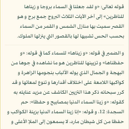
قوله تعالى: «و لقد جعلنا في السماء بروجا و زيناها
للناظرين» إلى آخر الآيات الثلاث البروج جمع برج و هو
القصر سميت بها منازل الشمس و القمر من السماء
بحسب الحس تشبيها لها بالقصور التي ينزلها الملوك.
و الضمير في قوله: «و زيناها» للسماء كما في قوله: «و
حفظناها» و تزيينها للناظرين هو ما نشاهده في جوها من
البهجة و الجمال الذي يوله الألباب بنجومها الزاهرة و
كواكبها اللامعة على اختلاف أقدارها و تنوع لمعاتها و قد
كرر سبحانه ذكر هذا التزيين الكاشف عن مزيد عنايته به
كقوله: «و زينا السماء الدنيا بمصابيح و حفظا»: حم
السجدة: 12، و قوله: «إنا زينا السماء الدنيا بزينة الكواكب و
حفظا من كل شيطان مارد، لا يسمعون إلى الملإ الأعلى و