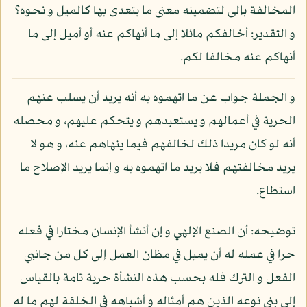
المخالفة بإلى لتضمينه معنى ما يتعدى بها كالميل و نحوه؟
و التقدير: أخالفكم مائلا إلى ما أنهاكم عنه أو أميل إلى ما
أنهاكم عنه مخالفا لكم.
و الجملة جواب عن ما اتهموه به أنه يريد أن يسلب عنهم
الحرية في أعمالهم و يستعبدهم و يتحكم عليهم، و محصله
أنه لو كان مريدا ذلك لخالفهم فيما ينهاهم عنه، و هو لا
يريد مخالفتهم فلا يريد ما اتهموه به و إنما يريد الإصلاح ما
استطاع.
توضيحه: أن الصنع الإلهي و إن أنشأ الإنسان مختارا في فعله
حرا في عمله له أن يميل في مظان العمل إلى كل من جانبي
الفعل و الترك فله بحسب هذه النشأة حرية تامة بالقياس
إلى بني نوعه الذين هم أمثاله و أشباهه في الخلقة لهم ما له