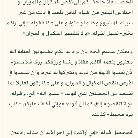
الخصب فلا حاجة لكم إلى نقص المكيال و الميزان، و
اختلاس اليسير من أشياء الناس طمعا في ذلك من غير
سبيله المشروع و ظلما و عتوا، و على هذا فقوله: «إني أراكم
بخير» تعليل لقوله: «و لا تنقصوا المكيال و الميزان».
و يمكن تعميم الخير بأن يراد به أنكم مشمولون لعناية الله
معنيون بنعمه آتاكم عقلا و رشدا و رزقكم رزقا فلا مسوغ
لأن تعبدوا الآلهة من دونه و تشركوا به غيره، و أن تفسدوا في
الأرض بنقص المكيال و الميزان، و على هذا يكون تعليلا لما
تقدمه من الجملتين أعني قوله: «اعبدوا الله» إلخ، و قوله:
«و لا تنقصوا» إلخ، كما أن قوله: «و إني أخاف عليكم عذاب
يوم محيط» كذلك.
فمحصل قوله: «إني أراكم» إلى آخر الآية أن هناك رادعين