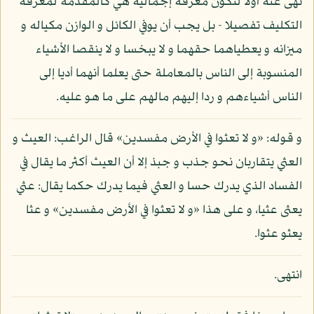
نهى عنه أولا لتكون معرفة إجمالية هي كالمقدمة لمعرفة
التكليف تفصيلا - بل يجب أن يوفي الكائل و الوازن مكياله و
ميزانه و يعطياهما حقهما و لا يبخسا و لا ينقصا الأشياء
المنسوبة إلى الناس بالمعاملة حتى يعلما أنهما أديا إلى
الناس أشياءهم و ردا إليهم مالهم على ما هو عليه.
و قوله: «و لا تعثوا في الأرض مفسدين» قال الراغب: العيث و
العثي يتقاربان نحو جذب و جبذ إلا أن العيث أكثر ما يقال في
الفساد الذي يدرك حسا و العثي فيما يدرك حكما يقال: عثي
يعثى عثيا، و على هذا «و لا تعثوا في الأرض مفسدين» و عثا
يعثو عثوا.
انتهى.