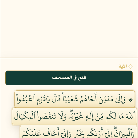
۞ الآية
فتح في المصحف
۞ وَإِلَىٰ مَدۡيَنَ أَخَاهُمۡ شُعَيۡبٗاۚ قَالَ يَٰقَوۡمِ ٱعۡبُدُواْ
ٱللَّهَ مَا لَكُم مِّنۡ إِلَٰهٍ غَيۡرُهُۥۖ وَلَا تَنقُصُواْ ٱلۡمِكۡيَالَ
وَٱلۡمِيزَانَۖ إِنِّيٓ أَرَىٰكُم بِخَيۡرٖ وَإِنِّيٓ أَخَافُ عَلَيۡكُمۡ