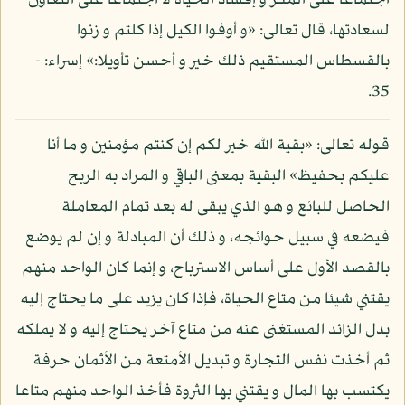
اجتماعا على المكر و إفساد الحياة لا اجتماعا على التعاون
لسعادتها، قال تعالى: «و أوفوا الكيل إذا كلتم و زنوا
بالقسطاس المستقيم ذلك خير و أحسن تأويلا:» إسراء: -
35.
قوله تعالى: «بقية الله خير لكم إن كنتم مؤمنين و ما أنا
عليكم بحفيظ» البقية بمعنى الباقي و المراد به الربح
الحاصل للبائع و هو الذي يبقى له بعد تمام المعاملة
فيضعه في سبيل حوائجه، و ذلك أن المبادلة و إن لم يوضع
بالقصد الأول على أساس الاسترباح، و إنما كان الواحد منهم
يقتني شيئا من متاع الحياة، فإذا كان يزيد على ما يحتاج إليه
بدل الزائد المستغنى عنه من متاع آخر يحتاج إليه و لا يملكه
ثم أخذت نفس التجارة و تبديل الأمتعة من الأثمان حرفة
يكتسب بها المال و يقتني بها الثروة فأخذ الواحد منهم متاعا