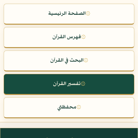
۞
الصفحة الرئيسية
۞
فهرس القرآن
۞
البحث في القرآن
۞
تفسير القرآن
۞
محفظتي