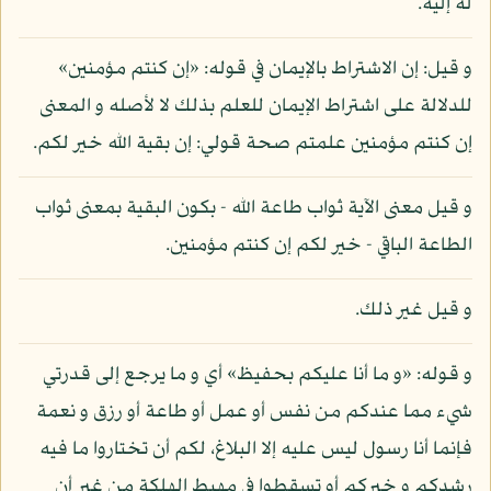
له إليه.
و قيل: إن الاشتراط بالإيمان في قوله: «إن كنتم مؤمنين»
للدلالة على اشتراط الإيمان للعلم بذلك لا لأصله و المعنى
إن كنتم مؤمنين علمتم صحة قولي: إن بقية الله خير لكم.
و قيل معنى الآية ثواب طاعة الله - بكون البقية بمعنى ثواب
الطاعة الباقي - خير لكم إن كنتم مؤمنين.
و قيل غير ذلك.
و قوله: «و ما أنا عليكم بحفيظ» أي و ما يرجع إلى قدرتي
شيء مما عندكم من نفس أو عمل أو طاعة أو رزق و نعمة
فإنما أنا رسول ليس عليه إلا البلاغ، لكم أن تختاروا ما فيه
رشدكم و خيركم أو تسقطوا في مهبط الهلكة من غير أن