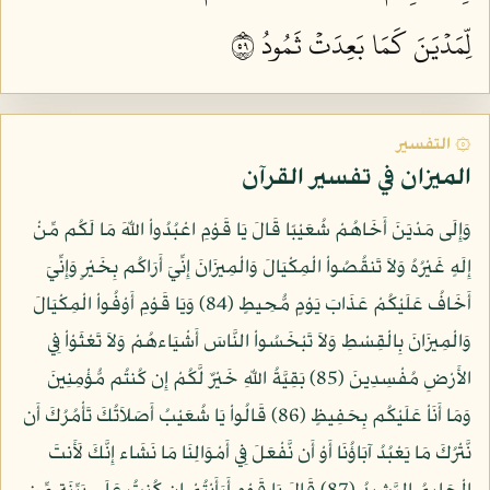
لِّمَدۡيَنَ كَمَا بَعِدَتۡ ثَمُودُ ٩٥
۞ التفسير
الميزان في تفسير القرآن
وَإِلَى مَدْيَنَ أَخَاهُمْ شُعَيْبًا قَالَ يَا قَوْمِ اعْبُدُواْ اللّهَ مَا لَكُم مِّنْ
إِلَهٍ غَيْرُهُ وَلاَ تَنقُصُواْ الْمِكْيَالَ وَالْمِيزَانَ إِنِّيَ أَرَاكُم بِخَيْرٍ وَإِنِّيَ
أَخَافُ عَلَيْكُمْ عَذَابَ يَوْمٍ مُّحِيطٍ (84) وَيَا قَوْمِ أَوْفُواْ الْمِكْيَالَ
وَالْمِيزَانَ بِالْقِسْطِ وَلاَ تَبْخَسُواْ النَّاسَ أَشْيَاءهُمْ وَلاَ تَعْثَوْاْ فِي
الأَرْضِ مُفْسِدِينَ (85) بَقِيَّةُ اللّهِ خَيْرٌ لَّكُمْ إِن كُنتُم مُّؤْمِنِينَ
وَمَا أَنَاْ عَلَيْكُم بِحَفِيظٍ (86) قَالُواْ يَا شُعَيْبُ أَصَلاَتُكَ تَأْمُرُكَ أَن
نَّتْرُكَ مَا يَعْبُدُ آبَاؤُنَا أَوْ أَن نَّفْعَلَ فِي أَمْوَالِنَا مَا نَشَاء إِنَّكَ لَأَنتَ