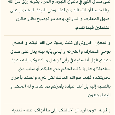
على صدق النبي في دعوى النبوة، و المراد بكونه رزق من الله
رزقا حسنا أن الله آتاه من لدنه وحي النبوة المشتمل على
أصول المعارف و الشرائع، و قد مر توضيح نظير هاتين
الكلمتين فيما تقدم.
و المعنى: أخبروني إن كنت رسولا من الله إليكم و خصني
بوحي المعارف و الشرائع و أيدني بآية بينة يدل على صدق
دعواي فهل أنا سفيه في رأيي؟ و هل ما أدعوكم إليه دعوة
سفهية؟ و هل في ذلك تحكم مني عليكم أو سلب مني
لحريتكم؟ فإنما هو الله المالك لكل شيء و لستم بأحرار
بالنسبة إليه بل أنتم عباده يأمركم بما شاء، و له الحكم و
إليه ترجعون.
و قوله: «و ما أريد أن أخالفكم إلى ما أنهاكم عنه» تعدية