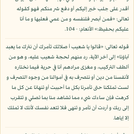
أقدر على جلب خير إليكم أو دفع شر منكم فهو كقوله
تعالى: «فمن أبصر فلنفسه و من عمي فعليها و ما أنا
عليكم بحفيظ:» الأنعام: - 104.
قوله تعالى: «قالوا يا شعيب أ صلاتك تأمرك أن نترك ما يعبد
آباؤنا» إلى آخر الآية، رد منهم لحجة شعيب عليه، و هو من
ألطف التركيب، و مغزى مرادهم أنا في حرية فيما نختاره
لأنفسنا من دين أو نتصرف به في أموالنا من وجوه التصرف و
لست تملكنا حتى تأمرنا بكل ما أحببت أو تنهانا عن كل ما
كرهت فإن ساءك شيء مما تشاهد منا بما تصلي و تتقرب
إلى ربك و أردت أن تأمر و تنهى فلا تتعد نفسك لأنك لا تملك
إلا إياها.