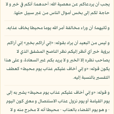
يجب أن يردعاكم عن معصية الله: أحدهما: أنكم في خير و لا
حاجة لكم إلى بخس أموال الناس من غير سبيل حلها.
و ثانيهما: أن وراء مخالفة أمر الله يوما محيطا يخاف عذابه.
و ليس من البعيد أن يراد بقوله: «إني أراكم بخير» إني أراكم
برؤية خير أي أنظر إليكم نظر الناصح المشفق الذي لا
يصاحب نظره إلا الخير و لا يريد بكم غير السعادة، و على هذا
يكون قوله: «و إني أخاف عليكم عذاب يوم محيط» كعطف
التفسير بالنسبة إليه.
و قوله: «و إني أخاف عليكم عذاب يوم محيط» يشير به إلى
يوم القيامة أو يوم نزول عذاب الاستئصال و معنى كون اليوم
- و هو يوم القضاء بالعذاب - محيطا أنه لا مخرج منه و لا