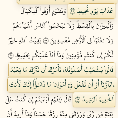
عَذَابَ يَوۡمٖ مُّحِيطٖ ٨٤
وَيَٰقَوۡمِ أَوۡفُواْ ٱلۡمِكۡيَالَ
وَٱلۡمِيزَانَ بِٱلۡقِسۡطِۖ وَلَا تَبۡخَسُواْ ٱلنَّاسَ أَشۡيَآءَهُمۡ
وَلَا تَعۡثَوۡاْ فِي ٱلۡأَرۡضِ مُفۡسِدِينَ ٨٥
بَقِيَّتُ ٱللَّهِ خَيۡرٞ
لَّكُمۡ إِن كُنتُم مُّؤۡمِنِينَۚ وَمَآ أَنَا۠ عَلَيۡكُم بِحَفِيظٖ ٨٦
قَالُواْ يَٰشُعَيۡبُ أَصَلَوٰتُكَ تَأۡمُرُكَ أَن نَّتۡرُكَ مَا يَعۡبُدُ
ءَابَآؤُنَآ أَوۡ أَن نَّفۡعَلَ فِيٓ أَمۡوَٰلِنَا مَا نَشَٰٓؤُاْۖ إِنَّكَ لَأَنتَ
ٱلۡحَلِيمُ ٱلرَّشِيدُ ٨٧
قَالَ يَٰقَوۡمِ أَرَءَيۡتُمۡ إِن كُنتُ عَلَىٰ
بَيِّنَةٖ مِّن رَّبِّي وَرَزَقَنِي مِنۡهُ رِزۡقًا حَسَنٗاۚ وَمَآ أُرِيدُ أَنۡ