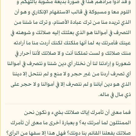
و قد أدوا مرادهم هذا في صورة بديعة مشوبة بالتهكم و
اللوم معا و مسبوكة في قالب الاستفهام الإنكاري و هو أن
الذي تريده منا من ترك عبادة الأصنام، و ترك ما شئنا من
التصرف في أموالنا هو الذي بعثتك إليه صلاتك و شوهته في
عينك فأمرتك به لما أنها ملكتك لكنك أردت منا ما أرادته
منك صلاتك و لست تملكنا أنت و لا صلاتك لأننا أحرار في
شعورنا و إرادتنا لنا أن نختار أي دين شئنا و نتصرف في أموالنا
أي تصرف أردنا من غير حجر و لا منع و لم ننتحل إلا ديننا
الذي هو دين آبائنا و لم نتصرف إلا في أموالنا و لا حجر على
ذي مال في ماله.
فما معنى أن تأمرك إياك صلاتك بشيء و نكون نحن
الممتثلون لما أمرتك به؟ و بعبارة أخرى ما معنى أن تأمرك
صلاتك بفعلنا القائم بنا دونك؟ فهل هذا إلا سفها من الرأي؟