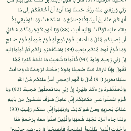
الْحَلِيمُ الرَّشِيدُ (87) قَالَ يَا قَوْمِ أَرَأَيْتُمْ إِن كُنتُ عَلَىَ بَيِّنَةٍ مِّن
رَّبِّي وَرَزَقَنِي مِنْهُ رِزْقًا حَسَنًا وَمَا أُرِيدُ أَنْ أُخَالِفَكُمْ إِلَى مَا
أَنْهَاكُمْ عَنْهُ إِنْ أُرِيدُ إِلاَّ الإِصْلاَحَ مَا اسْتَطَعْتُ وَمَا تَوْفِيقِي إِلاَّ
بِاللّهِ عَلَيْهِ تَوَكَّلْتُ وَإِلَيْهِ أُنِيبُ (88) وَيَا قَوْمِ لاَ يَجْرِمَنَّكُمْ شِقَاقِي
أَن يُصِيبَكُم مِّثْلُ مَا أَصَابَ قَوْمَ نُوحٍ أَوْ قَوْمَ هُودٍ أَوْ قَوْمَ صَالِحٍ
وَمَا قَوْمُ لُوطٍ مِّنكُم بِبَعِيدٍ (89) وَاسْتَغْفِرُواْ رَبَّكُمْ ثُمَّ تُوبُواْ إِلَيْهِ
إِنَّ رَبِّي رَحِيمٌ وَدُودٌ (90) قَالُواْ يَا شُعَيْبُ مَا نَفْقَهُ كَثِيرًا مِّمَّا
تَقُولُ وَإِنَّا لَنَرَاكَ فِينَا ضَعِيفًا وَلَوْلاَ رَهْطُكَ لَرَجَمْنَاكَ وَمَا أَنتَ
عَلَيْنَا بِعَزِيزٍ (91) قَالَ يَا قَوْمِ أَرَهْطِي أَعَزُّ عَلَيْكُم مِّنَ اللّهِ
وَاتَّخَذْتُمُوهُ وَرَاءكُمْ ظِهْرِيًّا إِنَّ رَبِّي بِمَا تَعْمَلُونَ مُحِيطٌ (92) وَيَا
قَوْمِ اعْمَلُواْ عَلَى مَكَانَتِكُمْ إِنِّي عَامِلٌ سَوْفَ تَعْلَمُونَ مَن يَأْتِيهِ
عَذَابٌ يُخْزِيهِ وَمَنْ هُوَ كَاذِبٌ وَارْتَقِبُواْ إِنِّي مَعَكُمْ رَقِيبٌ (93)
وَلَمَّا جَاء أَمْرُنَا نَجَّيْنَا شُعَيْبًا وَالَّذِينَ آمَنُواْ مَعَهُ بِرَحْمَةٍ مَّنَّا
وَأَخَذَتِ الَّذِينَ ظَلَمُواْ الصَّيْحَةُ فَأَصْبَحُواْ فِي دِيَارِهِمْ جَاثِمِينَ