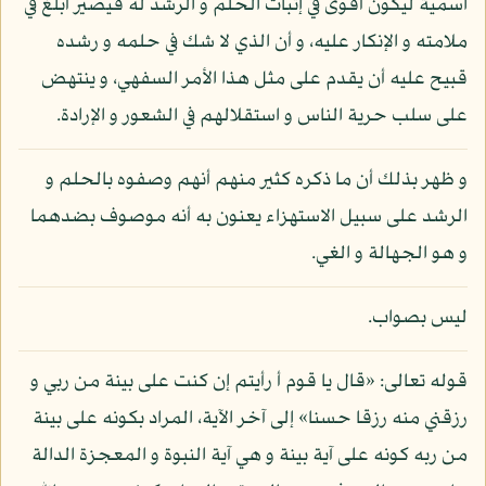
اسمية ليكون أقوى في إثبات الحلم و الرشد له فيصير أبلغ في
ملامته و الإنكار عليه، و أن الذي لا شك في حلمه و رشده
قبيح عليه أن يقدم على مثل هذا الأمر السفهي، و ينتهض
على سلب حرية الناس و استقلالهم في الشعور و الإرادة.
و ظهر بذلك أن ما ذكره كثير منهم أنهم وصفوه بالحلم و
الرشد على سبيل الاستهزاء يعنون به أنه موصوف بضدهما
و هو الجهالة و الغي.
ليس بصواب.
قوله تعالى: «قال يا قوم أ رأيتم إن كنت على بينة من ربي و
رزقني منه رزقا حسنا» إلى آخر الآية، المراد بكونه على بينة
من ربه كونه على آية بينة و هي آية النبوة و المعجزة الدالة