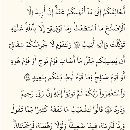
أُخَالِفَكُمۡ إِلَىٰ مَآ أَنۡهَىٰكُمۡ عَنۡهُۚ إِنۡ أُرِيدُ إِلَّا
ٱلۡإِصۡلَٰحَ مَا ٱسۡتَطَعۡتُۚ وَمَا تَوۡفِيقِيٓ إِلَّا بِٱللَّهِۚ عَلَيۡهِ
تَوَكَّلۡتُ وَإِلَيۡهِ أُنِيبُ ٨٨
وَيَٰقَوۡمِ لَا يَجۡرِمَنَّكُمۡ شِقَاقِيٓ
أَن يُصِيبَكُم مِّثۡلُ مَآ أَصَابَ قَوۡمَ نُوحٍ أَوۡ قَوۡمَ هُودٍ
أَوۡ قَوۡمَ صَٰلِحٖۚ وَمَا قَوۡمُ لُوطٖ مِّنكُم بِبَعِيدٖ ٨٩
وَٱسۡتَغۡفِرُواْ رَبَّكُمۡ ثُمَّ تُوبُوٓاْ إِلَيۡهِۚ إِنَّ رَبِّي رَحِيمٞ
وَدُودٞ ٩٠
قَالُواْ يَٰشُعَيۡبُ مَا نَفۡقَهُ كَثِيرٗا مِّمَّا تَقُولُ
وَإِنَّا لَنَرَىٰكَ فِينَا ضَعِيفٗاۖ وَلَوۡلَا رَهۡطُكَ لَرَجَمۡنَٰكَۖ