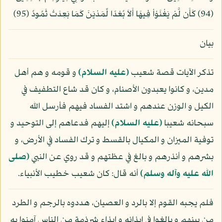
(94) كَأَن لَّمْ يَغْنَوْاْ فِيهَا أَلاَ بُعْدًا لِّمَدْيَنَ كَمَا بَعِدَتْ ثَمُودُ (95)
بيان
تذكر الآيات قصة شعيب
(عليه السلام)
و قومه و هم أهل
مدين، و كانوا يعبدون الأصنام، و كان قد شاع التطفيف في
الكيل و الوزن عندهم و اشتد الفساد فيهم فأرسل الله
سبحانه شعيبا
(عليه السلام)
إليهم فدعاهم إلى التوحيد و
توفية الميزان و المكيال بالقسط و ترك الفساد في الأرض، و
بشرهم و أنذرهم و بالغ في عظتهم و قد روي عن النبي
(صلى
الله عليه وآله وسلم)
أنه قال: كان شعيب خطيب الأنبياء.
فلم يجبه القوم إلا بالرد و العصيان، هددوه بالرجم و الطرد
من بينهم و بالغوا في إيذائه و إيذاء شرذمة من الناس آمنوا به