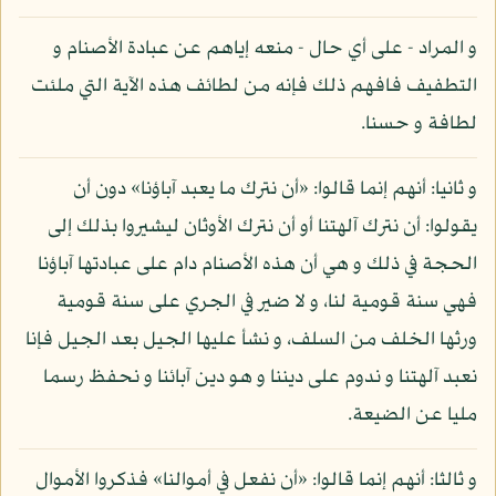
و المراد - على أي حال - منعه إياهم عن عبادة الأصنام و
التطفيف فافهم ذلك فإنه من لطائف هذه الآية التي ملئت
لطافة و حسنا.
و ثانيا: أنهم إنما قالوا: «أن نترك ما يعبد آباؤنا» دون أن
يقولوا: أن نترك آلهتنا أو أن نترك الأوثان ليشيروا بذلك إلى
الحجة في ذلك و هي أن هذه الأصنام دام على عبادتها آباؤنا
فهي سنة قومية لنا، و لا ضير في الجري على سنة قومية
ورثها الخلف من السلف، و نشأ عليها الجيل بعد الجيل فإنا
نعبد آلهتنا و ندوم على ديننا و هو دين آبائنا و نحفظ رسما
مليا عن الضيعة.
و ثالثا: أنهم إنما قالوا: «أن نفعل في أموالنا» فذكروا الأموال