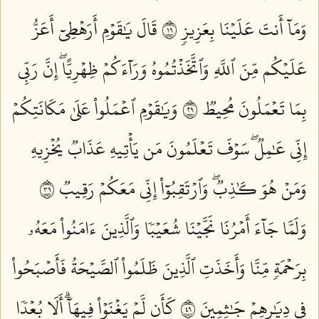
وَمَآ أَنتَ عَلَيۡنَا بِعَزِيزٖ ٩١
قَالَ يَٰقَوۡمِ أَرَهۡطِيٓ أَعَزُّ
عَلَيۡكُم مِّنَ ٱللَّهِ وَٱتَّخَذۡتُمُوهُ وَرَآءَكُمۡ ظِهۡرِيًّاۖ إِنَّ رَبِّي
بِمَا تَعۡمَلُونَ مُحِيطٞ ٩٢
وَيَٰقَوۡمِ ٱعۡمَلُواْ عَلَىٰ مَكَانَتِكُمۡ
إِنِّي عَٰمِلٞۖ سَوۡفَ تَعۡلَمُونَ مَن يَأۡتِيهِ عَذَابٞ يُخۡزِيهِ
وَمَنۡ هُوَ كَٰذِبٞۖ وَٱرۡتَقِبُوٓاْ إِنِّي مَعَكُمۡ رَقِيبٞ ٩٣
وَلَمَّا جَآءَ أَمۡرُنَا نَجَّيۡنَا شُعَيۡبٗا وَٱلَّذِينَ ءَامَنُواْ مَعَهُۥ
بِرَحۡمَةٖ مِّنَّا وَأَخَذَتِ ٱلَّذِينَ ظَلَمُواْ ٱلصَّيۡحَةُ فَأَصۡبَحُواْ
فِي دِيَٰرِهِمۡ جَٰثِمِينَ ٩٤
كَأَن لَّمۡ يَغۡنَوۡاْ فِيهَآۗ أَلَا بُعۡدٗا