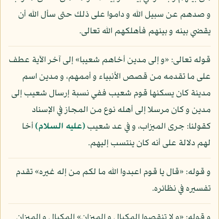
و صدهم عن سبيل الله و داموا على ذلك حتى سأل الله أن
يقضي بينه و بينهم فأهلكهم الله تعالى.
قوله تعالى: «و إلى مدين أخاهم شعيبا» إلى آخر الآية عطف
على ما تقدمه من قصص الأنبياء و أممهم، و مدين اسم
مدينة كان يسكنها قوم شعيب ففي نسبة إرسال شعيب إلى
مدين و كان مرسلا إلى أهله نوع من المجاز في الإسناد
كقولنا: جرى الميزاب، و في عد شعيب
(عليه السلام)
أخا
لهم دلالة على أنه كان ينتسب إليهم.
و قوله: «قال يا قوم اعبدوا الله ما لكم من إله غيره» تقدم
تفسيره في نظائره.
و قوله: «و لا تنقصوا المكيال و الميزان» المكيال و الميزان