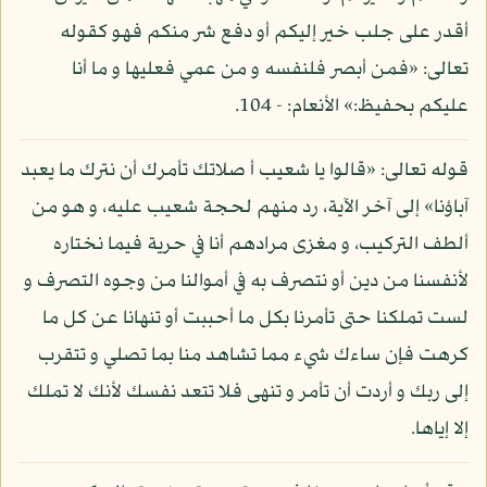
أقدر على جلب خير إليكم أو دفع شر منكم فهو كقوله
تعالى: «فمن أبصر فلنفسه و من عمي فعليها و ما أنا
عليكم بحفيظ:» الأنعام: - 104.
قوله تعالى: «قالوا يا شعيب أ صلاتك تأمرك أن نترك ما يعبد
آباؤنا» إلى آخر الآية، رد منهم لحجة شعيب عليه، و هو من
ألطف التركيب، و مغزى مرادهم أنا في حرية فيما نختاره
لأنفسنا من دين أو نتصرف به في أموالنا من وجوه التصرف و
لست تملكنا حتى تأمرنا بكل ما أحببت أو تنهانا عن كل ما
كرهت فإن ساءك شيء مما تشاهد منا بما تصلي و تتقرب
إلى ربك و أردت أن تأمر و تنهى فلا تتعد نفسك لأنك لا تملك
إلا إياها.