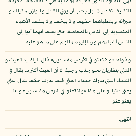
نهى عنه أولا لتكون معرفة إجمالية هي كالمقدمة لمعرفة
التكليف تفصيلا - بل يجب أن يوفي الكائل و الوازن مكياله و
ميزانه و يعطياهما حقهما و لا يبخسا و لا ينقصا الأشياء
المنسوبة إلى الناس بالمعاملة حتى يعلما أنهما أديا إلى
الناس أشياءهم و ردا إليهم مالهم على ما هو عليه.
و قوله: «و لا تعثوا في الأرض مفسدين» قال الراغب: العيث و
العثي يتقاربان نحو جذب و جبذ إلا أن العيث أكثر ما يقال في
الفساد الذي يدرك حسا و العثي فيما يدرك حكما يقال: عثي
يعثى عثيا، و على هذا «و لا تعثوا في الأرض مفسدين» و عثا
يعثو عثوا.
انتهى.