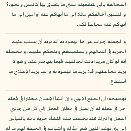
المخالفة بإلى لتضمينه معنى ما يتعدى بها كالميل و نحوه؟
و التقدير: أخالفكم مائلا إلى ما أنهاكم عنه أو أميل إلى ما
أنهاكم عنه مخالفا لكم.
و الجملة جواب عن ما اتهموه به أنه يريد أن يسلب عنهم
الحرية في أعمالهم و يستعبدهم و يتحكم عليهم، و محصله
أنه لو كان مريدا ذلك لخالفهم فيما ينهاهم عنه، و هو لا
يريد مخالفتهم فلا يريد ما اتهموه به و إنما يريد الإصلاح ما
استطاع.
توضيحه: أن الصنع الإلهي و إن أنشأ الإنسان مختارا في فعله
حرا في عمله له أن يميل في مظان العمل إلى كل من جانبي
الفعل و الترك فله بحسب هذه النشأة حرية تامة بالقياس
إلى بني نوعه الذين هم أمثاله و أشباهه في الخلقة لهم ما له