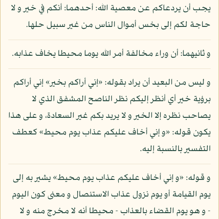
يجب أن يردعاكم عن معصية الله: أحدهما: أنكم في خير و لا
حاجة لكم إلى بخس أموال الناس من غير سبيل حلها.
و ثانيهما: أن وراء مخالفة أمر الله يوما محيطا يخاف عذابه.
و ليس من البعيد أن يراد بقوله: «إني أراكم بخير» إني أراكم
برؤية خير أي أنظر إليكم نظر الناصح المشفق الذي لا
يصاحب نظره إلا الخير و لا يريد بكم غير السعادة، و على هذا
يكون قوله: «و إني أخاف عليكم عذاب يوم محيط» كعطف
التفسير بالنسبة إليه.
و قوله: «و إني أخاف عليكم عذاب يوم محيط» يشير به إلى
يوم القيامة أو يوم نزول عذاب الاستئصال و معنى كون اليوم
- و هو يوم القضاء بالعذاب - محيطا أنه لا مخرج منه و لا