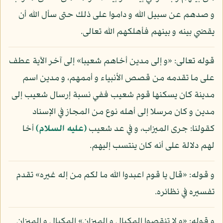
و صدهم عن سبيل الله و داموا على ذلك حتى سأل الله أن
يقضي بينه و بينهم فأهلكهم الله تعالى.
قوله تعالى: «و إلى مدين أخاهم شعيبا» إلى آخر الآية عطف
على ما تقدمه من قصص الأنبياء و أممهم، و مدين اسم
مدينة كان يسكنها قوم شعيب ففي نسبة إرسال شعيب إلى
مدين و كان مرسلا إلى أهله نوع من المجاز في الإسناد
كقولنا: جرى الميزاب، و في عد شعيب
(عليه السلام)
أخا
لهم دلالة على أنه كان ينتسب إليهم.
و قوله: «قال يا قوم اعبدوا الله ما لكم من إله غيره» تقدم
تفسيره في نظائره.
و قوله: «و لا تنقصوا المكيال و الميزان» المكيال و الميزان