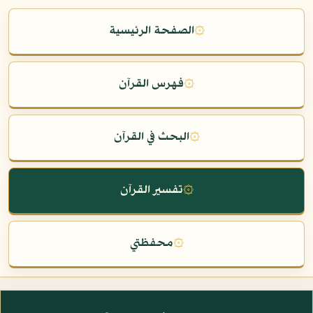
۞
الصفحة الرئيسية
۞
فهرس القرآن
۞
البحث في القرآن
۞
تفسير القرآن
۞
محفظتي