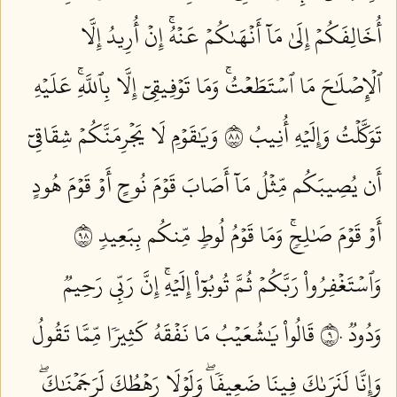
أُخَالِفَكُمۡ إِلَىٰ مَآ أَنۡهَىٰكُمۡ عَنۡهُۚ إِنۡ أُرِيدُ إِلَّا
ٱلۡإِصۡلَٰحَ مَا ٱسۡتَطَعۡتُۚ وَمَا تَوۡفِيقِيٓ إِلَّا بِٱللَّهِۚ عَلَيۡهِ
تَوَكَّلۡتُ وَإِلَيۡهِ أُنِيبُ ٨٨
وَيَٰقَوۡمِ لَا يَجۡرِمَنَّكُمۡ شِقَاقِيٓ
أَن يُصِيبَكُم مِّثۡلُ مَآ أَصَابَ قَوۡمَ نُوحٍ أَوۡ قَوۡمَ هُودٍ
أَوۡ قَوۡمَ صَٰلِحٖۚ وَمَا قَوۡمُ لُوطٖ مِّنكُم بِبَعِيدٖ ٨٩
وَٱسۡتَغۡفِرُواْ رَبَّكُمۡ ثُمَّ تُوبُوٓاْ إِلَيۡهِۚ إِنَّ رَبِّي رَحِيمٞ
وَدُودٞ ٩٠
قَالُواْ يَٰشُعَيۡبُ مَا نَفۡقَهُ كَثِيرٗا مِّمَّا تَقُولُ
وَإِنَّا لَنَرَىٰكَ فِينَا ضَعِيفٗاۖ وَلَوۡلَا رَهۡطُكَ لَرَجَمۡنَٰكَۖ