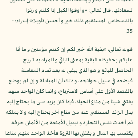
اجتماعا على المكر و إفساد الحياة لا اجتماعا على التعاون
لسعادتها، قال تعالى: «و أوفوا الكيل إذا كلتم و زنوا
بالقسطاس المستقيم ذلك خير و أحسن تأويلا:» إسراء: -
35.
قوله تعالى: «بقية الله خير لكم إن كنتم مؤمنين و ما أنا
عليكم بحفيظ» البقية بمعنى الباقي و المراد به الربح
الحاصل للبائع و هو الذي يبقى له بعد تمام المعاملة
فيضعه في سبيل حوائجه، و ذلك أن المبادلة و إن لم يوضع
بالقصد الأول على أساس الاسترباح، و إنما كان الواحد منهم
يقتني شيئا من متاع الحياة، فإذا كان يزيد على ما يحتاج إليه
بدل الزائد المستغنى عنه من متاع آخر يحتاج إليه و لا يملكه
ثم أخذت نفس التجارة و تبديل الأمتعة من الأثمان حرفة
يكتسب بها المال و يقتني بها الثروة فأخذ الواحد منهم متاعا