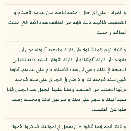
و المراد - على أي حال - منعه إياهم عن عبادة الأصنام و
التطفيف فافهم ذلك فإنه من لطائف هذه الآية التي ملئت
لطافة و حسنا.
و ثانيا: أنهم إنما قالوا: «أن نترك ما يعبد آباؤنا» دون أن
يقولوا: أن نترك آلهتنا أو أن نترك الأوثان ليشيروا بذلك إلى
الحجة في ذلك و هي أن هذه الأصنام دام على عبادتها آباؤنا
فهي سنة قومية لنا، و لا ضير في الجري على سنة قومية
ورثها الخلف من السلف، و نشأ عليها الجيل بعد الجيل فإنا
نعبد آلهتنا و ندوم على ديننا و هو دين آبائنا و نحفظ رسما
مليا عن الضيعة.
و ثالثا: أنهم إنما قالوا: «أن نفعل في أموالنا» فذكروا الأموال