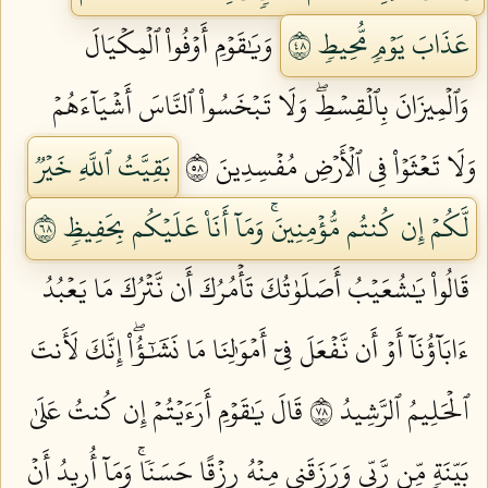
عَذَابَ يَوۡمٖ مُّحِيطٖ ٨٤
وَيَٰقَوۡمِ أَوۡفُواْ ٱلۡمِكۡيَالَ
وَٱلۡمِيزَانَ بِٱلۡقِسۡطِۖ وَلَا تَبۡخَسُواْ ٱلنَّاسَ أَشۡيَآءَهُمۡ
وَلَا تَعۡثَوۡاْ فِي ٱلۡأَرۡضِ مُفۡسِدِينَ ٨٥
بَقِيَّتُ ٱللَّهِ خَيۡرٞ
لَّكُمۡ إِن كُنتُم مُّؤۡمِنِينَۚ وَمَآ أَنَا۠ عَلَيۡكُم بِحَفِيظٖ ٨٦
قَالُواْ يَٰشُعَيۡبُ أَصَلَوٰتُكَ تَأۡمُرُكَ أَن نَّتۡرُكَ مَا يَعۡبُدُ
ءَابَآؤُنَآ أَوۡ أَن نَّفۡعَلَ فِيٓ أَمۡوَٰلِنَا مَا نَشَٰٓؤُاْۖ إِنَّكَ لَأَنتَ
ٱلۡحَلِيمُ ٱلرَّشِيدُ ٨٧
قَالَ يَٰقَوۡمِ أَرَءَيۡتُمۡ إِن كُنتُ عَلَىٰ
بَيِّنَةٖ مِّن رَّبِّي وَرَزَقَنِي مِنۡهُ رِزۡقًا حَسَنٗاۚ وَمَآ أُرِيدُ أَنۡ