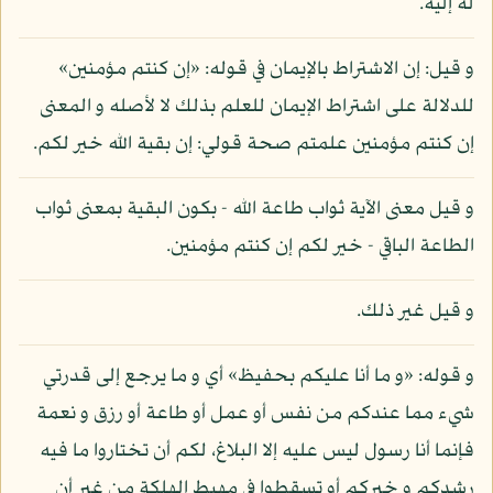
له إليه.
و قيل: إن الاشتراط بالإيمان في قوله: «إن كنتم مؤمنين»
للدلالة على اشتراط الإيمان للعلم بذلك لا لأصله و المعنى
إن كنتم مؤمنين علمتم صحة قولي: إن بقية الله خير لكم.
و قيل معنى الآية ثواب طاعة الله - بكون البقية بمعنى ثواب
الطاعة الباقي - خير لكم إن كنتم مؤمنين.
و قيل غير ذلك.
و قوله: «و ما أنا عليكم بحفيظ» أي و ما يرجع إلى قدرتي
شيء مما عندكم من نفس أو عمل أو طاعة أو رزق و نعمة
فإنما أنا رسول ليس عليه إلا البلاغ، لكم أن تختاروا ما فيه
رشدكم و خيركم أو تسقطوا في مهبط الهلكة من غير أن