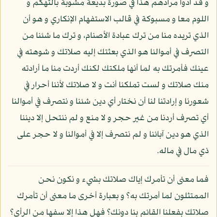
و قد أدوا مرادهم هذا في صورة بديعة مشوبة بالتهكم و
اللوم معا و مسبوكة في قالب الاستفهام الإنكاري و هو أن
الذي تريده منا من ترك عبادة الأصنام، و ترك ما شئنا من
التصرف في أموالنا هو الذي بعثتك إليه صلاتك و شوهته في
عينك فأمرتك به لما أنها ملكتك لكنك أردت منا ما أرادته
منك صلاتك و لست تملكنا أنت و لا صلاتك لأننا أحرار في
شعورنا و إرادتنا لنا أن نختار أي دين شئنا و نتصرف في أموالنا
أي تصرف أردنا من غير حجر و لا منع و لم ننتحل إلا ديننا
الذي هو دين آبائنا و لم نتصرف إلا في أموالنا و لا حجر على
ذي مال في ماله.
فما معنى أن تأمرك إياك صلاتك بشيء و نكون نحن
الممتثلون لما أمرتك به؟ و بعبارة أخرى ما معنى أن تأمرك
صلاتك بفعلنا القائم بنا دونك؟ فهل هذا إلا سفها من الرأي؟