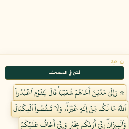
۞ الآية
فتح في المصحف
۞ وَإِلَىٰ مَدۡيَنَ أَخَاهُمۡ شُعَيۡبٗاۚ قَالَ يَٰقَوۡمِ ٱعۡبُدُواْ
ٱللَّهَ مَا لَكُم مِّنۡ إِلَٰهٍ غَيۡرُهُۥۖ وَلَا تَنقُصُواْ ٱلۡمِكۡيَالَ
وَٱلۡمِيزَانَۖ إِنِّيٓ أَرَىٰكُم بِخَيۡرٖ وَإِنِّيٓ أَخَافُ عَلَيۡكُمۡ