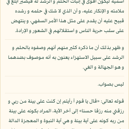
اسمية ليكون أقوى في إثبات الحلم و الرشد له فيصير أبلغ في
ملامته و الإنكار عليه، و أن الذي لا شك في حلمه و رشده
قبيح عليه أن يقدم على مثل هذا الأمر السفهي، و ينتهض
على سلب حرية الناس و استقلالهم في الشعور و الإرادة.
و ظهر بذلك أن ما ذكره كثير منهم أنهم وصفوه بالحلم و
الرشد على سبيل الاستهزاء يعنون به أنه موصوف بضدهما
و هو الجهالة و الغي.
ليس بصواب.
قوله تعالى: «قال يا قوم أ رأيتم إن كنت على بينة من ربي و
رزقني منه رزقا حسنا» إلى آخر الآية، المراد بكونه على بينة
من ربه كونه على آية بينة و هي آية النبوة و المعجزة الدالة