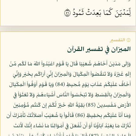
لِّمَدۡيَنَ كَمَا بَعِدَتۡ ثَمُودُ ٩٥
۞ التفسير
الميزان في تفسير القرآن
وَإِلَى مَدْيَنَ أَخَاهُمْ شُعَيْبًا قَالَ يَا قَوْمِ اعْبُدُواْ اللّهَ مَا لَكُم مِّنْ
إِلَهٍ غَيْرُهُ وَلاَ تَنقُصُواْ الْمِكْيَالَ وَالْمِيزَانَ إِنِّيَ أَرَاكُم بِخَيْرٍ وَإِنِّيَ
أَخَافُ عَلَيْكُمْ عَذَابَ يَوْمٍ مُّحِيطٍ (84) وَيَا قَوْمِ أَوْفُواْ الْمِكْيَالَ
وَالْمِيزَانَ بِالْقِسْطِ وَلاَ تَبْخَسُواْ النَّاسَ أَشْيَاءهُمْ وَلاَ تَعْثَوْاْ فِي
الأَرْضِ مُفْسِدِينَ (85) بَقِيَّةُ اللّهِ خَيْرٌ لَّكُمْ إِن كُنتُم مُّؤْمِنِينَ
وَمَا أَنَاْ عَلَيْكُم بِحَفِيظٍ (86) قَالُواْ يَا شُعَيْبُ أَصَلاَتُكَ تَأْمُرُكَ أَن
نَّتْرُكَ مَا يَعْبُدُ آبَاؤُنَا أَوْ أَن نَّفْعَلَ فِي أَمْوَالِنَا مَا نَشَاء إِنَّكَ لَأَنتَ