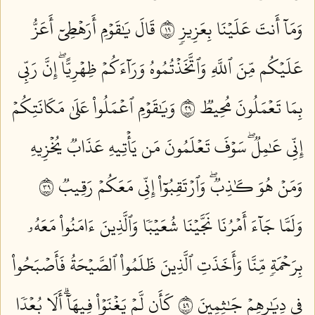
وَمَآ أَنتَ عَلَيۡنَا بِعَزِيزٖ ٩١
قَالَ يَٰقَوۡمِ أَرَهۡطِيٓ أَعَزُّ
عَلَيۡكُم مِّنَ ٱللَّهِ وَٱتَّخَذۡتُمُوهُ وَرَآءَكُمۡ ظِهۡرِيًّاۖ إِنَّ رَبِّي
بِمَا تَعۡمَلُونَ مُحِيطٞ ٩٢
وَيَٰقَوۡمِ ٱعۡمَلُواْ عَلَىٰ مَكَانَتِكُمۡ
إِنِّي عَٰمِلٞۖ سَوۡفَ تَعۡلَمُونَ مَن يَأۡتِيهِ عَذَابٞ يُخۡزِيهِ
وَمَنۡ هُوَ كَٰذِبٞۖ وَٱرۡتَقِبُوٓاْ إِنِّي مَعَكُمۡ رَقِيبٞ ٩٣
وَلَمَّا جَآءَ أَمۡرُنَا نَجَّيۡنَا شُعَيۡبٗا وَٱلَّذِينَ ءَامَنُواْ مَعَهُۥ
بِرَحۡمَةٖ مِّنَّا وَأَخَذَتِ ٱلَّذِينَ ظَلَمُواْ ٱلصَّيۡحَةُ فَأَصۡبَحُواْ
فِي دِيَٰرِهِمۡ جَٰثِمِينَ ٩٤
كَأَن لَّمۡ يَغۡنَوۡاْ فِيهَآۗ أَلَا بُعۡدٗا