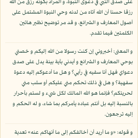
على صدق النبي في دعوى النبوة، و المراد بكونه رزق من الله
رزقا حسنا أن الله آتاه من لدنه وحي النبوة المشتمل على
أصول المعارف و الشرائع، و قد مر توضيح نظير هاتين
الكلمتين فيما تقدم.
و المعنى: أخبروني إن كنت رسولا من الله إليكم و خصني
بوحي المعارف و الشرائع و أيدني بآية بينة يدل على صدق
دعواي فهل أنا سفيه في رأيي؟ و هل ما أدعوكم إليه دعوة
سفهية؟ و هل في ذلك تحكم مني عليكم أو سلب مني
لحريتكم؟ فإنما هو الله المالك لكل شيء و لستم بأحرار
بالنسبة إليه بل أنتم عباده يأمركم بما شاء، و له الحكم و
إليه ترجعون.
و قوله: «و ما أريد أن أخالفكم إلى ما أنهاكم عنه» تعدية