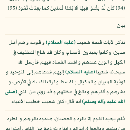
(94) كَأَن لَّمْ يَغْنَوْاْ فِيهَا أَلاَ بُعْدًا لِّمَدْيَنَ كَمَا بَعِدَتْ ثَمُودُ (95)
بيان
تذكر الآيات قصة شعيب
(عليه السلام)
و قومه و هم أهل
مدين، و كانوا يعبدون الأصنام، و كان قد شاع التطفيف في
الكيل و الوزن عندهم و اشتد الفساد فيهم فأرسل الله
سبحانه شعيبا
(عليه السلام)
إليهم فدعاهم إلى التوحيد و
توفية الميزان و المكيال بالقسط و ترك الفساد في الأرض، و
بشرهم و أنذرهم و بالغ في عظتهم و قد روي عن النبي
(صلى
الله عليه وآله وسلم)
أنه قال: كان شعيب خطيب الأنبياء.
فلم يجبه القوم إلا بالرد و العصيان، هددوه بالرجم و الطرد
من بينهم و بالغوا في إيذائه و إيذاء شرذمة من الناس آمنوا به