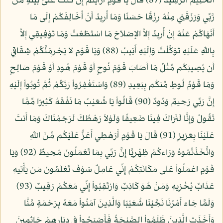
الْحَلِيمُ الرَّشِيدُ (87) قَالَ يَا قَوْمِ أَرَأَيْتُمْ إِن كُنتُ عَلَىَ بَيِّنَةٍ مِّن
رَّبِّي وَرَزَقَنِي مِنْهُ رِزْقًا حَسَنًا وَمَا أُرِيدُ أَنْ أُخَالِفَكُمْ إِلَى مَا
أَنْهَاكُمْ عَنْهُ إِنْ أُرِيدُ إِلاَّ الإِصْلاَحَ مَا اسْتَطَعْتُ وَمَا تَوْفِيقِي إِلاَّ
بِاللّهِ عَلَيْهِ تَوَكَّلْتُ وَإِلَيْهِ أُنِيبُ (88) وَيَا قَوْمِ لاَ يَجْرِمَنَّكُمْ شِقَاقِي
أَن يُصِيبَكُم مِّثْلُ مَا أَصَابَ قَوْمَ نُوحٍ أَوْ قَوْمَ هُودٍ أَوْ قَوْمَ صَالِحٍ
وَمَا قَوْمُ لُوطٍ مِّنكُم بِبَعِيدٍ (89) وَاسْتَغْفِرُواْ رَبَّكُمْ ثُمَّ تُوبُواْ إِلَيْهِ
إِنَّ رَبِّي رَحِيمٌ وَدُودٌ (90) قَالُواْ يَا شُعَيْبُ مَا نَفْقَهُ كَثِيرًا مِّمَّا
تَقُولُ وَإِنَّا لَنَرَاكَ فِينَا ضَعِيفًا وَلَوْلاَ رَهْطُكَ لَرَجَمْنَاكَ وَمَا أَنتَ
عَلَيْنَا بِعَزِيزٍ (91) قَالَ يَا قَوْمِ أَرَهْطِي أَعَزُّ عَلَيْكُم مِّنَ اللّهِ
وَاتَّخَذْتُمُوهُ وَرَاءكُمْ ظِهْرِيًّا إِنَّ رَبِّي بِمَا تَعْمَلُونَ مُحِيطٌ (92) وَيَا
قَوْمِ اعْمَلُواْ عَلَى مَكَانَتِكُمْ إِنِّي عَامِلٌ سَوْفَ تَعْلَمُونَ مَن يَأْتِيهِ
عَذَابٌ يُخْزِيهِ وَمَنْ هُوَ كَاذِبٌ وَارْتَقِبُواْ إِنِّي مَعَكُمْ رَقِيبٌ (93)
وَلَمَّا جَاء أَمْرُنَا نَجَّيْنَا شُعَيْبًا وَالَّذِينَ آمَنُواْ مَعَهُ بِرَحْمَةٍ مَّنَّا
وَأَخَذَتِ الَّذِينَ ظَلَمُواْ الصَّيْحَةُ فَأَصْبَحُواْ فِي دِيَارِهِمْ جَاثِمِينَ