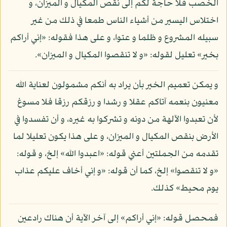
الخصب فلا حاجة لكم إلى نقص المكيال و الميزان، و
اختلاس اليسير من أشياء الناس طمعا في ذلك من غير
سبيله المشروع و ظلما و عتوا، و على هذا فقوله: «إني أراكم
بخير» تعليل لقوله: «و لا تنقصوا المكيال و الميزان».
و يمكن تعميم الخير بأن يراد به أنكم مشمولون لعناية الله
معنيون بنعمه آتاكم عقلا و رشدا و رزقكم رزقا فلا مسوغ
لأن تعبدوا الآلهة من دونه و تشركوا به غيره، و أن تفسدوا في
الأرض بنقص المكيال و الميزان، و على هذا يكون تعليلا لما
تقدمه من الجملتين أعني قوله: «اعبدوا الله» إلخ، و قوله:
«و لا تنقصوا» إلخ، كما أن قوله: «و إني أخاف عليكم عذاب
يوم محيط» كذلك.
فمحصل قوله: «إني أراكم» إلى آخر الآية أن هناك رادعين