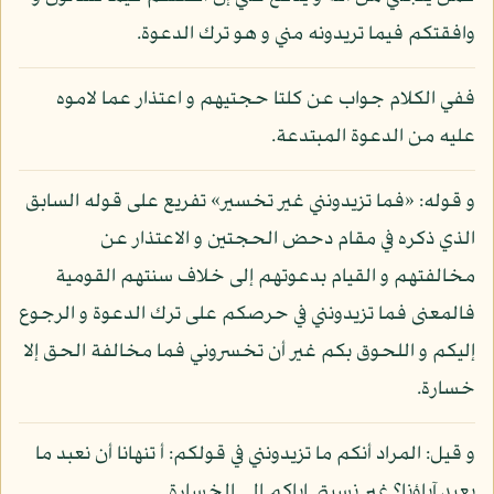
وافقتكم فيما تريدونه مني و هو ترك الدعوة.
ففي الكلام جواب عن كلتا حجتيهم و اعتذار عما لاموه
عليه من الدعوة المبتدعة.
و قوله: «فما تزيدونني غير تخسير» تفريع على قوله السابق
الذي ذكره في مقام دحض الحجتين و الاعتذار عن
مخالفتهم و القيام بدعوتهم إلى خلاف سنتهم القومية
فالمعنى فما تزيدونني في حرصكم على ترك الدعوة و الرجوع
إليكم و اللحوق بكم غير أن تخسروني فما مخالفة الحق إلا
خسارة.
و قيل: المراد أنكم ما تزيدونني في قولكم: أ تنهانا أن نعبد ما
يعبد آباؤنا؟ غير نسبتي إياكم إلى الخسارة.