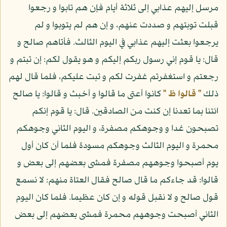
مرسل إليهم عذابي إلى ثلاثة أيام فإن هم تابوا و رجعوا
قبلت توبتهم و صددت عنهم، و إن هم لم يتوبوا و لم
يرجعوا بعثت إليهم عذابي في اليوم الثالث. فأتاهم صالح و
قال: يا قوم إني رسول ربكم إليكم و هو يقول لكم: إن تبتم و
رجعتم و استغفرتم غفرت لكم و تبت عليكم، فلما قال لهم
ذلك
" قالوا ظ "
كانوا أعتى ما قالوا و أخبث و قالوا: يا صالح
ائتنا بما تعدنا إن كنت من الصادقين. قال: يا قوم إنكم
تصبحون غدا و وجوهكم مصفرة، و اليوم الثاني وجوهكم
محمرة و اليوم الثالث وجوهكم مسودة فلما أن كان أول
يوم أصبحوا وجوههم مصفرة فمشى بعضهم إلى بعض و
قالوا: قد جاءكم ما قال صالح فقال العتاة منهم: لا نسمع
قول صالح و لا نقبل قوله و إن كان عظيما. فلما كان اليوم
الثاني أصبحت وجوههم محمرة فمشى بعضهم إلى بعض