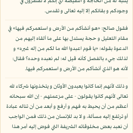
يتنبه له من الحاجة و النقيصة أي إنكم لا تفتقرون في
وجودكم و بقائكم إلا إليه تعالى و تقدس.
فقول صالح: «هو أنشأكم من الأرض و استعمركم فيها» في
مقام التعليل و حجة يستدل بها على ما ألقاه إليهم من
الدعوة بقوله: «يا قوم اعبدوا الله ما لكم من إله غيره» و
لذلك جيء بالفصل كأنه قيل له: لم نعبده وحده؟ فقال:
لأنه هو الذي أنشأكم من الأرض و استعمركم فيها.
و ذلك لأنهم إنما كانوا يعبدون الأوثان و يتخذونها شركاء لله
تعالى لأنهم كانوا يقولون - على مزعمتهم - إن الله سبحانه
أعظم من أن يحيط به فهم و أرفع و أبعد من أن تناله عبادة
أو ترتفع إليه مسألة، و لا بد للإنسان من ذلك فمن الواجب
أن نعبد بعض مخلوقاته الشريفة التي فوض إليه أمر هذا