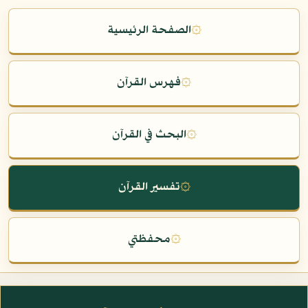
۞
الصفحة الرئيسية
۞
فهرس القرآن
۞
البحث في القرآن
۞
تفسير القرآن
۞
محفظتي