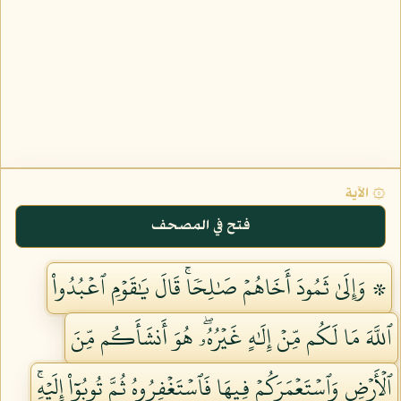
۞ الآية
فتح في المصحف
۞ وَإِلَىٰ ثَمُودَ أَخَاهُمۡ صَٰلِحٗاۚ قَالَ يَٰقَوۡمِ ٱعۡبُدُواْ
ٱللَّهَ مَا لَكُم مِّنۡ إِلَٰهٍ غَيۡرُهُۥۖ هُوَ أَنشَأَكُم مِّنَ
ٱلۡأَرۡضِ وَٱسۡتَعۡمَرَكُمۡ فِيهَا فَٱسۡتَغۡفِرُوهُ ثُمَّ تُوبُوٓاْ إِلَيۡهِۚ