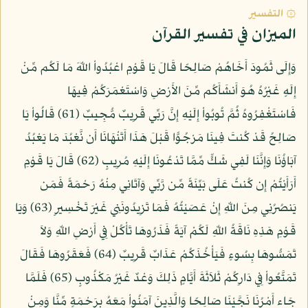
۞ التفسير
الميزان في تفسير القرآن
وَإِلَى ثَمُودَ أَخَاهُمْ صَالِحًا قَالَ يَا قَوْمِ اعْبُدُواْ اللّهَ مَا لَكُم مِّنْ
إِلَهٍ غَيْرُهُ هُوَ أَنشَأَكُم مِّنَ الأَرْضِ وَاسْتَعْمَرَكُمْ فِيهَا
فَاسْتَغْفِرُوهُ ثُمَّ تُوبُواْ إِلَيْهِ إِنَّ رَبِّي قَرِيبٌ مُّجِيبٌ (61) قَالُواْ يَا
صَالِحُ قَدْ كُنتَ فِينَا مَرْجُوًّا قَبْلَ هَذَا أَتَنْهَانَا أَن نَّعْبُدَ مَا يَعْبُدُ
آبَاؤُنَا وَإِنَّنَا لَفِي شَكٍّ مِّمَّا تَدْعُونَا إِلَيْهِ مُرِيبٍ (62) قَالَ يَا قَوْمِ
أَرَأَيْتُمْ إِن كُنتُ عَلَى بَيِّنَةً مِّن رَّبِّي وَآتَانِي مِنْهُ رَحْمَةً فَمَن
يَنصُرُنِي مِنَ اللّهِ إِنْ عَصَيْتُهُ فَمَا تَزِيدُونَنِي غَيْرَ تَخْسِيرٍ (63) وَيَا
قَوْمِ هَذِهِ نَاقَةُ اللّهِ لَكُمْ آيَةً فَذَرُوهَا تَأْكُلْ فِي أَرْضِ اللّهِ وَلاَ
تَمَسُّوهَا بِسُوءٍ فَيَأْخُذَكُمْ عَذَابٌ قَرِيبٌ (64) فَعَقَرُوهَا فَقَالَ
تَمَتَّعُواْ فِي دَارِكُمْ ثَلاَثَةَ أَيَّامٍ ذَلِكَ وَعْدٌ غَيْرُ مَكْذُوبٍ (65) فَلَمَّا
جَاء أَمْرُنَا نَجَّيْنَا صَالِحًا وَالَّذِينَ آمَنُواْ مَعَهُ بِرَحْمَةٍ مِّنَّا وَمِنْ