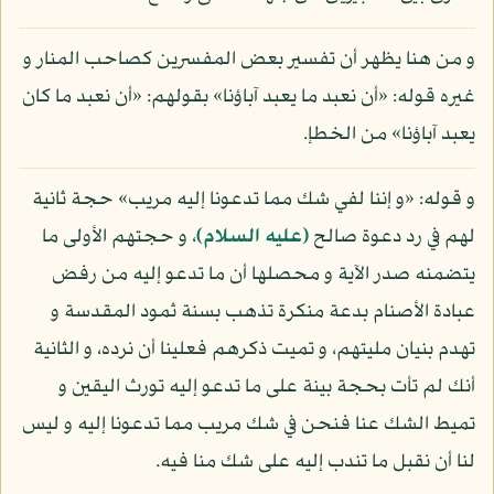
و من هنا يظهر أن تفسير بعض المفسرين كصاحب المنار و
غيره قوله: «أن نعبد ما يعبد آباؤنا» بقولهم: «أن نعبد ما كان
يعبد آباؤنا» من الخطإ.
و قوله: «و إننا لفي شك مما تدعونا إليه مريب» حجة ثانية
لهم في رد دعوة صالح
(عليه السلام)
، و حجتهم الأولى ما
يتضمنه صدر الآية و محصلها أن ما تدعو إليه من رفض
عبادة الأصنام بدعة منكرة تذهب بسنة ثمود المقدسة و
تهدم بنيان مليتهم، و تميت ذكرهم فعلينا أن نرده، و الثانية
أنك لم تأت بحجة بينة على ما تدعو إليه تورث اليقين و
تميط الشك عنا فنحن في شك مريب مما تدعونا إليه و ليس
لنا أن نقبل ما تندب إليه على شك منا فيه.