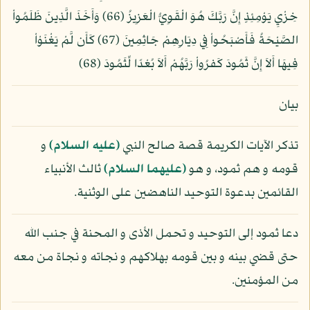
خِزْيِ يَوْمِئِذٍ إِنَّ رَبَّكَ هُوَ الْقَوِيُّ الْعَزِيزُ (66) وَأَخَذَ الَّذِينَ ظَلَمُواْ
الصَّيْحَةُ فَأَصْبَحُواْ فِي دِيَارِهِمْ جَاثِمِينَ (67) كَأَن لَّمْ يَغْنَوْاْ
فِيهَا أَلاَ إِنَّ ثَمُودَ كَفرُواْ رَبَّهُمْ أَلاَ بُعْدًا لِّثَمُودَ (68)
بيان
تذكر الآيات الكريمة قصة صالح النبي
(عليه السلام)
و
قومه و هم ثمود، و هو
(عليهما السلام)
ثالث الأنبياء
القائمين بدعوة التوحيد الناهضين على الوثنية.
دعا ثمود إلى التوحيد و تحمل الأذى و المحنة في جنب الله
حتى قضي بينه و بين قومه بهلاكهم و نجاته و نجاة من معه
من المؤمنين.