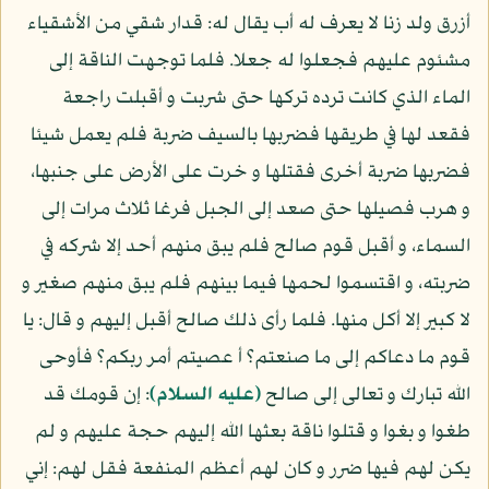
أزرق ولد زنا لا يعرف له أب يقال له: قدار شقي من الأشقياء
مشئوم عليهم فجعلوا له جعلا. فلما توجهت الناقة إلى
الماء الذي كانت ترده تركها حتى شربت و أقبلت راجعة
فقعد لها في طريقها فضربها بالسيف ضربة فلم يعمل شيئا
فضربها ضربة أخرى فقتلها و خرت على الأرض على جنبها،
و هرب فصيلها حتى صعد إلى الجبل فرغا ثلاث مرات إلى
السماء، و أقبل قوم صالح فلم يبق منهم أحد إلا شركه في
ضربته، و اقتسموا لحمها فيما بينهم فلم يبق منهم صغير و
لا كبير إلا أكل منها. فلما رأى ذلك صالح أقبل إليهم و قال: يا
قوم ما دعاكم إلى ما صنعتم؟ أ عصيتم أمر ربكم؟ فأوحى
الله تبارك و تعالى إلى صالح
(عليه السلام)
: إن قومك قد
طغوا و بغوا و قتلوا ناقة بعثها الله إليهم حجة عليهم و لم
يكن لهم فيها ضرر و كان لهم أعظم المنفعة فقل لهم: إني