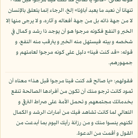
قوله تعالى: «قالوا يا صالح قد كنت فينا مرجوا قبل هذا أ
تنهانا أن نعبد ما يعبد آباؤنا» إلخ، الرجاء إنما يتعلق بالإنسان
لا من جهة ذاته بل من جهة أفعاله و آثاره، و لا يرجى منها إلا
الخير و النفع فكونه مرجوا هو أن يوجد ذا رشد و كمال في
شخصه و بيته فيستهل منه الخير و يترقب منه النفع، و
قوله: «قد كنت فينا» دليل على كونه مرجوا لعامتهم و
جمهورهم.
فقولهم: «يا صالح قد كنت فينا مرجوا قبل هذا» معناه أن
ثمود كانت ترجو منك أن تكون من أفرادها الصالحة تنفع
بخدماتك مجتمعهم و تحمل الأمة على صراط الترقي و
التعالي لما كانت تشاهد فيك من أمارات الرشد و الكمال
لكنهم يئسوا منك و من رزانة رأيك اليوم بما أبدعت من
القول و أقمت من الدعوة.