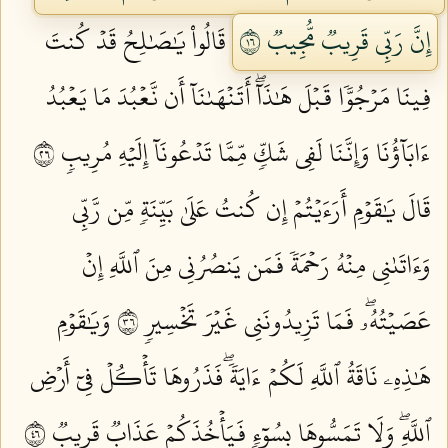
إِنَّ رَبِّي قَرِيبٞ مُّجِيبٞ ٦١
قَالُواْ يَٰصَٰلِحُ قَدۡ كُنتَ
فِينَا مَرۡجُوّٗا قَبۡلَ هَٰذَآۖ أَتَنۡهَىٰنَآ أَن نَّعۡبُدَ مَا يَعۡبُدُ
ءَابَآؤُنَا وَإِنَّنَا لَفِي شَكّٖ مِّمَّا تَدۡعُونَآ إِلَيۡهِ مُرِيبٖ ٦٢
قَالَ يَٰقَوۡمِ أَرَءَيۡتُمۡ إِن كُنتُ عَلَىٰ بَيِّنَةٖ مِّن رَّبِّي
وَءَاتَىٰنِي مِنۡهُ رَحۡمَةٗ فَمَن يَنصُرُنِي مِنَ ٱللَّهِ إِنۡ
عَصَيۡتُهُۥۖ فَمَا تَزِيدُونَنِي غَيۡرَ تَخۡسِيرٖ ٦٣
وَيَٰقَوۡمِ
هَٰذِهِۦ نَاقَةُ ٱللَّهِ لَكُمۡ ءَايَةٗۖ فَذَرُوهَا تَأۡكُلۡ فِيٓ أَرۡضِ
ٱللَّهِۖ وَلَا تَمَسُّوهَا بِسُوٓءٖ فَيَأۡخُذَكُمۡ عَذَابٞ قَرِيبٞ ٦٤