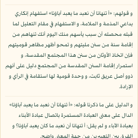
و قولهم: «أ تنهانا أن نعبد ما يعبد آباؤنا» استفهام إنكاري
بداعي المذمة و الملامة، و الاستفهام في مقام التعليل لما
قبله محصله أن سبب يأسهم منك اليوم أنك تنهاهم من
إقامة سنة من سنن مليتهم و تمحو أظهر مظاهر قوميتهم
فإن اتخاذ الأوثان من سنن هذا المجتمع المقدسة، و
استمرار إقامة السنن المقدسة من المجتمع دليل على أنهم
ذوو أصل عريق ثابت، و وحدة قومية لها استقامة في الرأي و
الإرادة.
و الدليل على ما ذكرنا قوله: «أ تنهانا أن نعبد ما يعبد آباؤنا»
الدال على معنى العبادة المستمرة باتصال عبادة الأبناء
بعبادة الآباء و لم يقل: أ تنهانا أن نعبد ما كان يعبد آباؤنا؟ و
الفرق بين التعبيرين من جهة المعنى واضح.