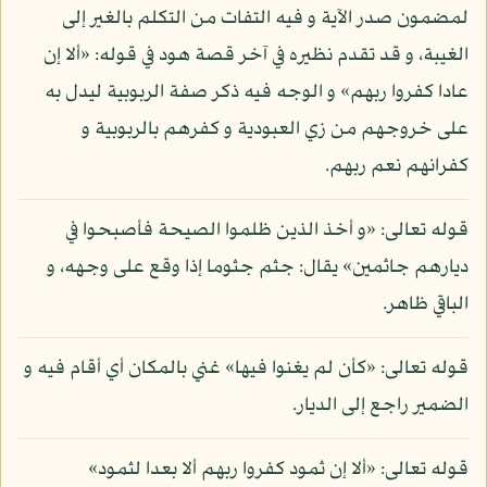
لمضمون صدر الآية و فيه التفات من التكلم بالغير إلى
الغيبة، و قد تقدم نظيره في آخر قصة هود في قوله: «ألا إن
عادا كفروا ربهم» و الوجه فيه ذكر صفة الربوبية ليدل به
على خروجهم من زي العبودية و كفرهم بالربوبية و
كفرانهم نعم ربهم.
قوله تعالى: «و أخذ الذين ظلموا الصيحة فأصبحوا في
ديارهم جاثمين» يقال: جثم جثوما إذا وقع على وجهه، و
الباقي ظاهر.
قوله تعالى: «كأن لم يغنوا فيها» غني بالمكان أي أقام فيه و
الضمير راجع إلى الديار.
قوله تعالى: «ألا إن ثمود كفروا ربهم ألا بعدا لثمود»