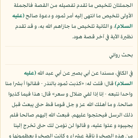
الجملتان تلخيص ما تقدم تفصيله من القصة فالجملة
الأولى تلخيص ما انتهى إليه أمر ثمود و دعوة صالح
(عليه
السلام)
، و الثانية تلخيص ما جازاهم الله به، و قد تقدم
نظيرة الآية في آخر قصة هود.
بحث روائي
في الكافي، مسندا عن أبي بصير عن أبي عبد الله
(عليه
السلام)
قال: قلت له: «كذبت ثمود بالنذر - فقالوا أ بشرا منا
واحدا نتبعه - إنا إذا لفي ضلال و سعر» قال: هذا فيما كذبوا
صالحا، و ما أهلك الله عز و جل قوما قط حتى يبعث قبل
ذلك الرسل فيحتجوا عليهم. فبعث الله إليهم صالحا فلم
يجيبوه و عتوا عليه، و قالوا لن نؤمن لك حتى تخرج إلينا
من هذه الصخرة ناقة عشراء و كانت الصخرة يعظمونها و