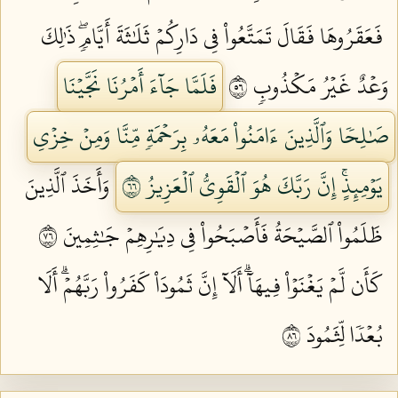
فَعَقَرُوهَا فَقَالَ تَمَتَّعُواْ فِي دَارِكُمۡ ثَلَٰثَةَ أَيَّامٖۖ ذَٰلِكَ
وَعۡدٌ غَيۡرُ مَكۡذُوبٖ ٦٥
فَلَمَّا جَآءَ أَمۡرُنَا نَجَّيۡنَا
صَٰلِحٗا وَٱلَّذِينَ ءَامَنُواْ مَعَهُۥ بِرَحۡمَةٖ مِّنَّا وَمِنۡ خِزۡيِ
يَوۡمِئِذٍۚ إِنَّ رَبَّكَ هُوَ ٱلۡقَوِيُّ ٱلۡعَزِيزُ ٦٦
وَأَخَذَ ٱلَّذِينَ
ظَلَمُواْ ٱلصَّيۡحَةُ فَأَصۡبَحُواْ فِي دِيَٰرِهِمۡ جَٰثِمِينَ ٦٧
كَأَن لَّمۡ يَغۡنَوۡاْ فِيهَآۗ أَلَآ إِنَّ ثَمُودَاْ كَفَرُواْ رَبَّهُمۡۗ أَلَا
بُعۡدٗا لِّثَمُودَ ٦٨