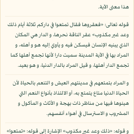
هذا معنى الآية.
قوله تعالى: «فعقروها فقال تمتعوا في داركم ثلاثة أيام ذلك
وعد غير مكذوب» عقر الناقة نحرها، و الدار هي المكان
الذي يبنيه الإنسان فيسكن فيه و يأوي إليه هو و أهله، و
المراد بها في الآية المدينة سميت دارا لأنها تجمع أهلها كما
تجمع الدار أهلها، و قيل المراد بالدار الدنيا، و هو بعيد.
و المراد بتمتعهم في مدينتهم العيش و التنعم بالحياة لأن
الحياة الدنيا متاع يتمتع به، أو الالتذاذ بأنواع النعم التي
هيئوها فيها من مناظر ذات بهجة و الأثاث و المأكول و
المشروب و الاسترسال في أهواء أنفسهم.
و قوله: «ذلك وعد غير مكذوب» الإشارة إلى قوله: «تمتعوا»