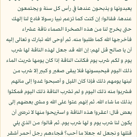
يعبدونها و يذبحون عندها في رأس كل سنة و يجتمعون
عندها، فقالوا: إن كنت كما تزعم نبيا رسولا فادع لنا إلهك
حتى يخرج لنا من هذه الصخرة الصماء ناقة عشراء
فأخرجها الله كما طلبوا منه. ثم أوحى الله تبارك و تعالى إليه
أن يا صالح قل لهم: إن الله قد جعل لهذه الناقة لها شرب
يوم و لكم شرب يوم فكانت الناقة إذا كان يومها شربت الماء
ذلك اليوم فيحبسونها فلا يبقى صغير و كبير إلا شرب من
لبنها يومهم ذلك فإذا كان الليل و أصبحوا غدوا إلى مائهم
فشربوا منه ذلك اليوم و لم تشرب الناقة ذلك اليوم فمكثوا
بذلك ما شاء الله. ثم إنهم عتوا على الله و مشى بعضهم إلى
بعض قال: اعقروا هذه الناقة و استريحوا منها لا نرضى أن
يكون لنا شرب يوم و لها شرب يوم. ثم قالوا: من الذي يلي
قتلها و نجعل له جعلا ما أحب؟ فجاءهم رجل أحمر أشقر