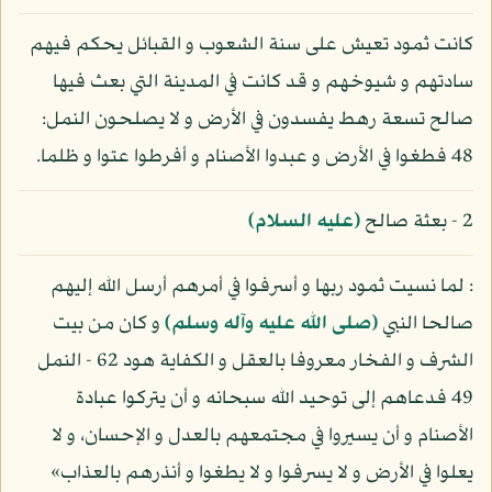
كانت ثمود تعيش على سنة الشعوب و القبائل يحكم فيهم
سادتهم و شيوخهم و قد كانت في المدينة التي بعث فيها
صالح تسعة رهط يفسدون في الأرض و لا يصلحون النمل:
48 فطغوا في الأرض و عبدوا الأصنام و أفرطوا عتوا و ظلما.
2 - بعثة صالح
(عليه السلام)
: لما نسيت ثمود ربها و أسرفوا في أمرهم أرسل الله إليهم
صالحا النبي
(صلى الله عليه وآله وسلم)
و كان من بيت
الشرف و الفخار معروفا بالعقل و الكفاية هود 62 - النمل
49 فدعاهم إلى توحيد الله سبحانه و أن يتركوا عبادة
الأصنام و أن يسيروا في مجتمعهم بالعدل و الإحسان، و لا
يعلوا في الأرض و لا يسرفوا و لا يطغوا و أنذرهم بالعذاب»