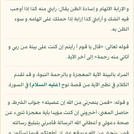
و الإرابة الاتهام و إساءة الظن يقال: رابني منه كذا إذا أوجب
فيه الشك و أرابني كذا إرابة إذا حملك على اتهامه و سوء
الظن به.
قوله تعالى: «قال يا قوم أ رأيتم إن كنت على بينة من ربي و
آتاني منه رحمة» إلى آخر الآية.
المراد بالبينة الآية المعجزة و بالرحمة النبوة، و قد تقدم
الكلام في نظير الآية من قصة نوح
(عليه السلام)
في السورة.
و قوله: «فمن ينصرني من الله إن عصيته» جواب الشرط، و
حاصل المعنى: أخبروني إن كنت مؤيدا بآية معجزة تنبىء عن
صحة دعوتي و أعطاني الله الرسالة فأمرني بتبليغ رسالته
فمن ينجني من الله و يدفع عني إن أطعتكم فيما تسألون و