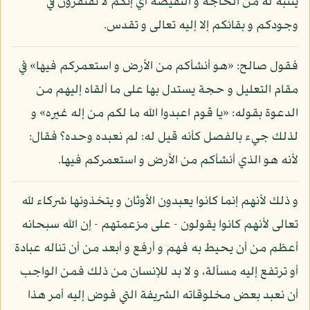
يتنبه له من الحاجة و النقيصة أي إنكم لا تفتقرون في
وجودكم و بقائكم إلا إليه تعالى و تقدس.
فقول صالح: «هو أنشأكم من الأرض و استعمركم فيها» في
مقام التعليل و حجة يستدل بها على ما ألقاه إليهم من
الدعوة بقوله: «يا قوم اعبدوا الله ما لكم من إله غيره» و
لذلك جيء بالفصل كأنه قيل له: لم نعبده وحده؟ فقال:
لأنه هو الذي أنشأكم من الأرض و استعمركم فيها.
و ذلك لأنهم إنما كانوا يعبدون الأوثان و يتخذونها شركاء لله
تعالى لأنهم كانوا يقولون - على مزعمتهم - إن الله سبحانه
أعظم من أن يحيط به فهم و أرفع و أبعد من أن تناله عبادة
أو ترتفع إليه مسألة، و لا بد للإنسان من ذلك فمن الواجب
أن نعبد بعض مخلوقاته الشريفة التي فوض إليه أمر هذا