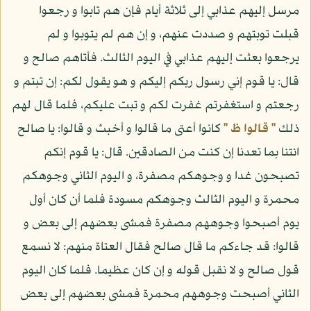
مرسل إليهم عذابي إلى ثلاثة أيام فإن هم تابوا و رجعوا
قبلت توبتهم و صددت عنهم، و إن هم لم يتوبوا و لم
يرجعوا بعثت إليهم عذابي في اليوم الثالث. فأتاهم صالح و
قال: يا قوم إني رسول ربكم إليكم و هو يقول لكم: إن تبتم و
رجعتم و استغفرتم غفرت لكم و تبت عليكم، فلما قال لهم
ذلك
" قالوا ظ "
كانوا أعتى ما قالوا و أخبث و قالوا: يا صالح
ائتنا بما تعدنا إن كنت من الصادقين. قال: يا قوم إنكم
تصبحون غدا و وجوهكم مصفرة، و اليوم الثاني وجوهكم
محمرة و اليوم الثالث وجوهكم مسودة فلما أن كان أول
يوم أصبحوا وجوههم مصفرة فمشى بعضهم إلى بعض و
قالوا: قد جاءكم ما قال صالح فقال العتاة منهم: لا نسمع
قول صالح و لا نقبل قوله و إن كان عظيما. فلما كان اليوم
الثاني أصبحت وجوههم محمرة فمشى بعضهم إلى بعض