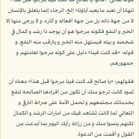
قوله تعالى: «قالوا يا صالح قد كنت فينا مرجوا قبل هذا أ
تنهانا أن نعبد ما يعبد آباؤنا» إلخ، الرجاء إنما يتعلق بالإنسان
لا من جهة ذاته بل من جهة أفعاله و آثاره، و لا يرجى منها إلا
الخير و النفع فكونه مرجوا هو أن يوجد ذا رشد و كمال في
شخصه و بيته فيستهل منه الخير و يترقب منه النفع، و
قوله: «قد كنت فينا» دليل على كونه مرجوا لعامتهم و
جمهورهم.
فقولهم: «يا صالح قد كنت فينا مرجوا قبل هذا» معناه أن
ثمود كانت ترجو منك أن تكون من أفرادها الصالحة تنفع
بخدماتك مجتمعهم و تحمل الأمة على صراط الترقي و
التعالي لما كانت تشاهد فيك من أمارات الرشد و الكمال
لكنهم يئسوا منك و من رزانة رأيك اليوم بما أبدعت من
القول و أقمت من الدعوة.