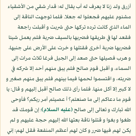
أزرق ولد زنا لا يعرف له أب يقال له: قدار شقي من الأشقياء
مشئوم عليهم فجعلوا له جعلا. فلما توجهت الناقة إلى
الماء الذي كانت ترده تركها حتى شربت و أقبلت راجعة
فقعد لها في طريقها فضربها بالسيف ضربة فلم يعمل شيئا
فضربها ضربة أخرى فقتلها و خرت على الأرض على جنبها،
و هرب فصيلها حتى صعد إلى الجبل فرغا ثلاث مرات إلى
السماء، و أقبل قوم صالح فلم يبق منهم أحد إلا شركه في
ضربته، و اقتسموا لحمها فيما بينهم فلم يبق منهم صغير و
لا كبير إلا أكل منها. فلما رأى ذلك صالح أقبل إليهم و قال: يا
قوم ما دعاكم إلى ما صنعتم؟ أ عصيتم أمر ربكم؟ فأوحى
الله تبارك و تعالى إلى صالح
(عليه السلام)
: إن قومك قد
طغوا و بغوا و قتلوا ناقة بعثها الله إليهم حجة عليهم و لم
يكن لهم فيها ضرر و كان لهم أعظم المنفعة فقل لهم: إني