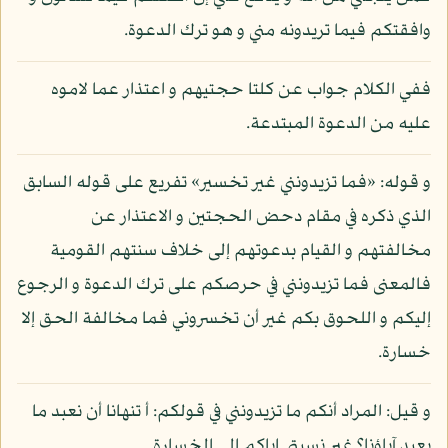
وافقتكم فيما تريدونه مني و هو ترك الدعوة.
ففي الكلام جواب عن كلتا حجتيهم و اعتذار عما لاموه
عليه من الدعوة المبتدعة.
و قوله: «فما تزيدونني غير تخسير» تفريع على قوله السابق
الذي ذكره في مقام دحض الحجتين و الاعتذار عن
مخالفتهم و القيام بدعوتهم إلى خلاف سنتهم القومية
فالمعنى فما تزيدونني في حرصكم على ترك الدعوة و الرجوع
إليكم و اللحوق بكم غير أن تخسروني فما مخالفة الحق إلا
خسارة.
و قيل: المراد أنكم ما تزيدونني في قولكم: أ تنهانا أن نعبد ما
يعبد آباؤنا؟ غير نسبتي إياكم إلى الخسارة.