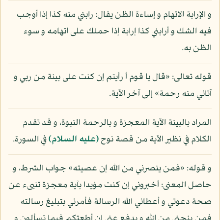
و الإرابة الاتهام و إساءة الظن يقال: رابني منه كذا إذا أوجب
فيه الشك و أرابني كذا إرابة إذا حملك على اتهامه و سوء
الظن به.
قوله تعالى: «قال يا قوم أ رأيتم إن كنت على بينة من ربي و
آتاني منه رحمة» إلى آخر الآية.
المراد بالبينة الآية المعجزة و بالرحمة النبوة، و قد تقدم
الكلام في نظير الآية من قصة نوح
(عليه السلام)
في السورة.
و قوله: «فمن ينصرني من الله إن عصيته» جواب الشرط، و
حاصل المعنى: أخبروني إن كنت مؤيدا بآية معجزة تنبىء عن
صحة دعوتي و أعطاني الله الرسالة فأمرني بتبليغ رسالته
فمن ينجني من الله و يدفع عني إن أطعتكم فيما تسألون و