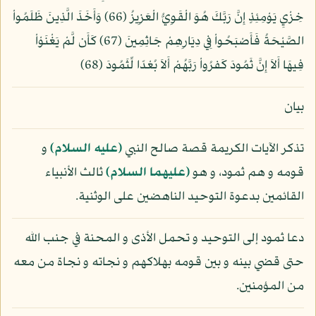
خِزْيِ يَوْمِئِذٍ إِنَّ رَبَّكَ هُوَ الْقَوِيُّ الْعَزِيزُ (66) وَأَخَذَ الَّذِينَ ظَلَمُواْ
الصَّيْحَةُ فَأَصْبَحُواْ فِي دِيَارِهِمْ جَاثِمِينَ (67) كَأَن لَّمْ يَغْنَوْاْ
فِيهَا أَلاَ إِنَّ ثَمُودَ كَفرُواْ رَبَّهُمْ أَلاَ بُعْدًا لِّثَمُودَ (68)
بيان
تذكر الآيات الكريمة قصة صالح النبي
(عليه السلام)
و
قومه و هم ثمود، و هو
(عليهما السلام)
ثالث الأنبياء
القائمين بدعوة التوحيد الناهضين على الوثنية.
دعا ثمود إلى التوحيد و تحمل الأذى و المحنة في جنب الله
حتى قضي بينه و بين قومه بهلاكهم و نجاته و نجاة من معه
من المؤمنين.