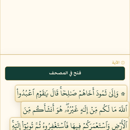
۞ الآية
فتح في المصحف
۞ وَإِلَىٰ ثَمُودَ أَخَاهُمۡ صَٰلِحٗاۚ قَالَ يَٰقَوۡمِ ٱعۡبُدُواْ
ٱللَّهَ مَا لَكُم مِّنۡ إِلَٰهٍ غَيۡرُهُۥۖ هُوَ أَنشَأَكُم مِّنَ
ٱلۡأَرۡضِ وَٱسۡتَعۡمَرَكُمۡ فِيهَا فَٱسۡتَغۡفِرُوهُ ثُمَّ تُوبُوٓاْ إِلَيۡهِۚ