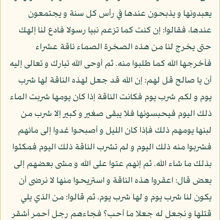
يعبدونها و يذبحون عندها في رأس كل سنة و يجتمعون
عندها، فقالوا: إن كنت كما تزعم نبيا رسولا فادع لنا إلهك
حتى يخرج لنا من هذه الصخرة الصماء ناقة عشراء
فأخرجها الله كما طلبوا منه. ثم أوحى الله تبارك و تعالى إليه
أن يا صالح قل لهم: إن الله قد جعل لهذه الناقة لها شرب
يوم و لكم شرب يوم فكانت الناقة إذا كان يومها شربت الماء
ذلك اليوم فيحبسونها فلا يبقى صغير و كبير إلا شرب من
لبنها يومهم ذلك فإذا كان الليل و أصبحوا غدوا إلى مائهم
فشربوا منه ذلك اليوم و لم تشرب الناقة ذلك اليوم فمكثوا
بذلك ما شاء الله. ثم إنهم عتوا على الله و مشى بعضهم إلى
بعض قال: اعقروا هذه الناقة و استريحوا منها لا نرضى أن
يكون لنا شرب يوم و لها شرب يوم. ثم قالوا: من الذي يلي
قتلها و نجعل له جعلا ما أحب؟ فجاءهم رجل أحمر أشقر