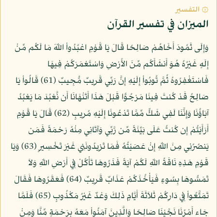
۞ التفسير
الميزان في تفسير القرآن
وَإِلَى ثَمُودَ أَخَاهُمْ صَالِحًا قَالَ يَا قَوْمِ اعْبُدُواْ اللّهَ مَا لَكُم مِّنْ
إِلَهٍ غَيْرُهُ هُوَ أَنشَأَكُم مِّنَ الأَرْضِ وَاسْتَعْمَرَكُمْ فِيهَا
فَاسْتَغْفِرُوهُ ثُمَّ تُوبُواْ إِلَيْهِ إِنَّ رَبِّي قَرِيبٌ مُّجِيبٌ (61) قَالُواْ يَا
صَالِحُ قَدْ كُنتَ فِينَا مَرْجُوًّا قَبْلَ هَذَا أَتَنْهَانَا أَن نَّعْبُدَ مَا يَعْبُدُ
آبَاؤُنَا وَإِنَّنَا لَفِي شَكٍّ مِّمَّا تَدْعُونَا إِلَيْهِ مُرِيبٍ (62) قَالَ يَا قَوْمِ
أَرَأَيْتُمْ إِن كُنتُ عَلَى بَيِّنَةً مِّن رَّبِّي وَآتَانِي مِنْهُ رَحْمَةً فَمَن
يَنصُرُنِي مِنَ اللّهِ إِنْ عَصَيْتُهُ فَمَا تَزِيدُونَنِي غَيْرَ تَخْسِيرٍ (63) وَيَا
قَوْمِ هَذِهِ نَاقَةُ اللّهِ لَكُمْ آيَةً فَذَرُوهَا تَأْكُلْ فِي أَرْضِ اللّهِ وَلاَ
تَمَسُّوهَا بِسُوءٍ فَيَأْخُذَكُمْ عَذَابٌ قَرِيبٌ (64) فَعَقَرُوهَا فَقَالَ
تَمَتَّعُواْ فِي دَارِكُمْ ثَلاَثَةَ أَيَّامٍ ذَلِكَ وَعْدٌ غَيْرُ مَكْذُوبٍ (65) فَلَمَّا
جَاء أَمْرُنَا نَجَّيْنَا صَالِحًا وَالَّذِينَ آمَنُواْ مَعَهُ بِرَحْمَةٍ مِّنَّا وَمِنْ