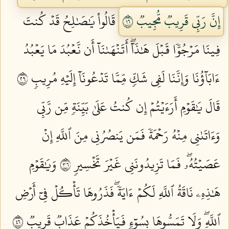
إِنَّ رَبِّي قَرِيبٞ مُّجِيبٞ ٦١
قَالُواْ يَٰصَٰلِحُ قَدۡ كُنتَ
فِينَا مَرۡجُوّٗا قَبۡلَ هَٰذَآۖ أَتَنۡهَىٰنَآ أَن نَّعۡبُدَ مَا يَعۡبُدُ
ءَابَآؤُنَا وَإِنَّنَا لَفِي شَكّٖ مِّمَّا تَدۡعُونَآ إِلَيۡهِ مُرِيبٖ ٦٢
قَالَ يَٰقَوۡمِ أَرَءَيۡتُمۡ إِن كُنتُ عَلَىٰ بَيِّنَةٖ مِّن رَّبِّي
وَءَاتَىٰنِي مِنۡهُ رَحۡمَةٗ فَمَن يَنصُرُنِي مِنَ ٱللَّهِ إِنۡ
عَصَيۡتُهُۥۖ فَمَا تَزِيدُونَنِي غَيۡرَ تَخۡسِيرٖ ٦٣
وَيَٰقَوۡمِ
هَٰذِهِۦ نَاقَةُ ٱللَّهِ لَكُمۡ ءَايَةٗۖ فَذَرُوهَا تَأۡكُلۡ فِيٓ أَرۡضِ
ٱللَّهِۖ وَلَا تَمَسُّوهَا بِسُوٓءٖ فَيَأۡخُذَكُمۡ عَذَابٞ قَرِيبٞ ٦٤