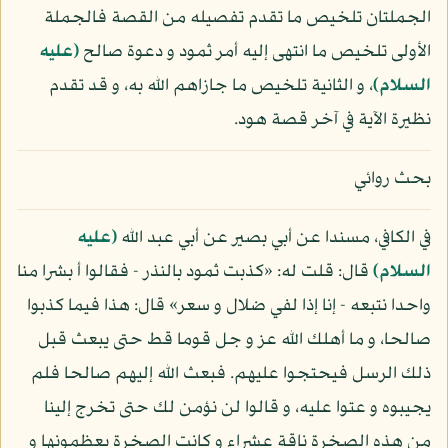
الجملتان تلخيص ما تقدم تفصيله من القصة فالجملة
الأولى تلخيص ما انتهى إليه أمر ثمود و دعوة صالح
(عليه
السلام)
، و الثانية تلخيص ما جازاهم الله به، و قد تقدم
نظيرة الآية في آخر قصة هود.
بحث روائي
في الكافي، مسندا عن أبي بصير عن أبي عبد الله
(عليه
السلام)
قال: قلت له: «كذبت ثمود بالنذر - فقالوا أ بشرا منا
واحدا نتبعه - إنا إذا لفي ضلال و سعر» قال: هذا فيما كذبوا
صالحا، و ما أهلك الله عز و جل قوما قط حتى يبعث قبل
ذلك الرسل فيحتجوا عليهم. فبعث الله إليهم صالحا فلم
يجيبوه و عتوا عليه، و قالوا لن نؤمن لك حتى تخرج إلينا
من هذه الصخرة ناقة عشراء و كانت الصخرة يعظمونها و