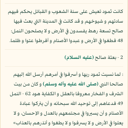
كانت ثمود تعيش على سنة الشعوب و القبائل يحكم فيهم
سادتهم و شيوخهم و قد كانت في المدينة التي بعث فيها
صالح تسعة رهط يفسدون في الأرض و لا يصلحون النمل:
48 فطغوا في الأرض و عبدوا الأصنام و أفرطوا عتوا و ظلما.
2 - بعثة صالح
(عليه السلام)
: لما نسيت ثمود ربها و أسرفوا في أمرهم أرسل الله إليهم
صالحا النبي
(صلى الله عليه وآله وسلم)
و كان من بيت
الشرف و الفخار معروفا بالعقل و الكفاية هود 62 - النمل
49 فدعاهم إلى توحيد الله سبحانه و أن يتركوا عبادة
الأصنام و أن يسيروا في مجتمعهم بالعدل و الإحسان، و لا
يعلوا في الأرض و لا يسرفوا و لا يطغوا و أنذرهم بالعذاب»