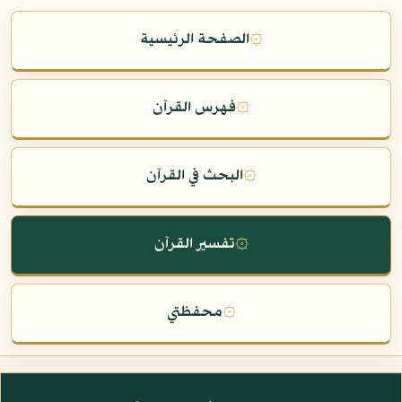
۞
الصفحة الرئيسية
۞
فهرس القرآن
۞
البحث في القرآن
۞
تفسير القرآن
۞
محفظتي