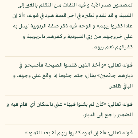
لمضمون صدر الآية و فيه التفات من التكلم بالغير إلى
الغيبة، و قد تقدم نظيره في آخر قصة هود في قوله: «ألا إن
عادا كفروا ربهم» و الوجه فيه ذكر صفة الربوبية ليدل به
على خروجهم من زي العبودية و كفرهم بالربوبية و
كفرانهم نعم ربهم.
قوله تعالى: «و أخذ الذين ظلموا الصيحة فأصبحوا في
ديارهم جاثمين» يقال: جثم جثوما إذا وقع على وجهه، و
الباقي ظاهر.
قوله تعالى: «كأن لم يغنوا فيها» غني بالمكان أي أقام فيه و
الضمير راجع إلى الديار.
قوله تعالى: «ألا إن ثمود كفروا ربهم ألا بعدا لثمود»