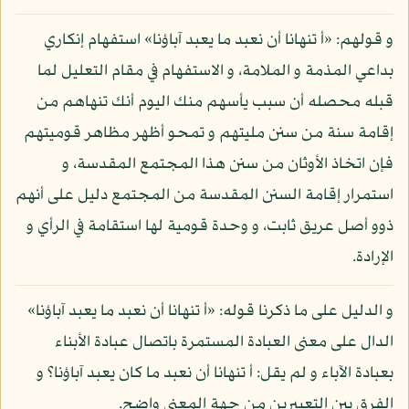
و قولهم: «أ تنهانا أن نعبد ما يعبد آباؤنا» استفهام إنكاري
بداعي المذمة و الملامة، و الاستفهام في مقام التعليل لما
قبله محصله أن سبب يأسهم منك اليوم أنك تنهاهم من
إقامة سنة من سنن مليتهم و تمحو أظهر مظاهر قوميتهم
فإن اتخاذ الأوثان من سنن هذا المجتمع المقدسة، و
استمرار إقامة السنن المقدسة من المجتمع دليل على أنهم
ذوو أصل عريق ثابت، و وحدة قومية لها استقامة في الرأي و
الإرادة.
و الدليل على ما ذكرنا قوله: «أ تنهانا أن نعبد ما يعبد آباؤنا»
الدال على معنى العبادة المستمرة باتصال عبادة الأبناء
بعبادة الآباء و لم يقل: أ تنهانا أن نعبد ما كان يعبد آباؤنا؟ و
الفرق بين التعبيرين من جهة المعنى واضح.