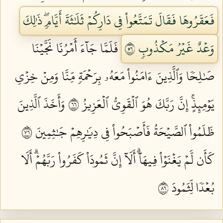
فَعَقَرُوهَا فَقَالَ تَمَتَّعُواْ فِي دَارِكُمۡ ثَلَٰثَةَ أَيَّامٖۖ ذَٰلِكَ
وَعۡدٌ غَيۡرُ مَكۡذُوبٖ ٦٥
فَلَمَّا جَآءَ أَمۡرُنَا نَجَّيۡنَا
صَٰلِحٗا وَٱلَّذِينَ ءَامَنُواْ مَعَهُۥ بِرَحۡمَةٖ مِّنَّا وَمِنۡ خِزۡيِ
يَوۡمِئِذٍۚ إِنَّ رَبَّكَ هُوَ ٱلۡقَوِيُّ ٱلۡعَزِيزُ ٦٦
وَأَخَذَ ٱلَّذِينَ
ظَلَمُواْ ٱلصَّيۡحَةُ فَأَصۡبَحُواْ فِي دِيَٰرِهِمۡ جَٰثِمِينَ ٦٧
كَأَن لَّمۡ يَغۡنَوۡاْ فِيهَآۗ أَلَآ إِنَّ ثَمُودَاْ كَفَرُواْ رَبَّهُمۡۗ أَلَا
بُعۡدٗا لِّثَمُودَ ٦٨