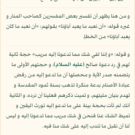
و من هنا يظهر أن تفسير بعض المفسرين كصاحب المنار و
غيره قوله: «أن نعبد ما يعبد آباؤنا» بقولهم: «أن نعبد ما كان
يعبد آباؤنا» من الخطإ.
و قوله: «و إننا لفي شك مما تدعونا إليه مريب» حجة ثانية
لهم في رد دعوة صالح
(عليه السلام)
، و حجتهم الأولى ما
يتضمنه صدر الآية و محصلها أن ما تدعو إليه من رفض
عبادة الأصنام بدعة منكرة تذهب بسنة ثمود المقدسة و
تهدم بنيان مليتهم، و تميت ذكرهم فعلينا أن نرده، و الثانية
أنك لم تأت بحجة بينة على ما تدعو إليه تورث اليقين و
تميط الشك عنا فنحن في شك مريب مما تدعونا إليه و ليس
لنا أن نقبل ما تندب إليه على شك منا فيه.