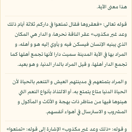
هذا معنى الآية.
قوله تعالى: «فعقروها فقال تمتعوا في داركم ثلاثة أيام ذلك
وعد غير مكذوب» عقر الناقة نحرها، و الدار هي المكان
الذي يبنيه الإنسان فيسكن فيه و يأوي إليه هو و أهله، و
المراد بها في الآية المدينة سميت دارا لأنها تجمع أهلها كما
تجمع الدار أهلها، و قيل المراد بالدار الدنيا، و هو بعيد.
و المراد بتمتعهم في مدينتهم العيش و التنعم بالحياة لأن
الحياة الدنيا متاع يتمتع به، أو الالتذاذ بأنواع النعم التي
هيئوها فيها من مناظر ذات بهجة و الأثاث و المأكول و
المشروب و الاسترسال في أهواء أنفسهم.
و قوله: «ذلك وعد غير مكذوب» الإشارة إلى قوله: «تمتعوا»