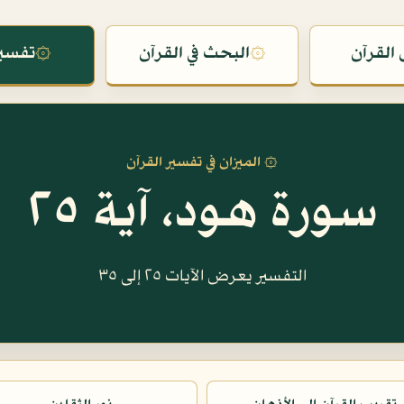
القرآن
۞
البحث في القرآن
۞
تفسير
۞ الميزان في تفسير القرآن
سورة هود، آية ٢٥
التفسير يعرض الآيات ٢٥ إلى ٣٥