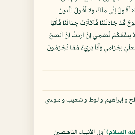
َ أَعْلَمُ الْغَيْبَ وَلاَ أَقُولُ إِنِّي مَلَكٌ وَلاَ أَقُولُ لِلَّذِينَ
ُ خَيْرًا اللّهُ أَعْلَمُ بِمَا فِي أَنفُسِهِمْ إِنِّي إِذًا لَّمِنَ الظَّالِمِينَ (31) قَالُواْ يَا نُوحُ قَدْ جَادَلْتَنَا فَأَكْثَرْتَ جِدَالَنَا فَأْتَنِا
 إِن كُنتَ مِنَ الصَّادِقِينَ (32) قَالَ إِنَّمَا يَأْتِيكُم بِهِ اللّهُ إِن شَاء وَمَا أَنتُم بِمُعْجِزِينَ (33) وَلاَ يَنفَعُكُمْ نُصْحِي إِنْ أَرَدتُّ أَنْ أَنصَحَ
يَقُولُونَ افْتَرَاهُ قُلْ إِنِ افْتَرَيْتُهُ فَعَلَيَّ إِجْرَامِي وَأَنَاْ بَرِيءٌ مِّمَّا تُجْرَمُونَ
ح و إبراهيم و لوط و شعيب و موسى
يه السلام)
أول الأنبياء الناهضين