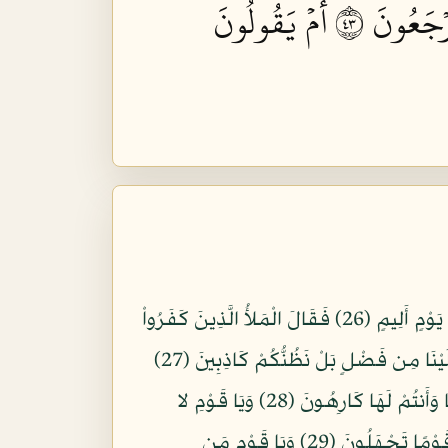
ۡجَعُونَ ٣٤
أَمۡ يَقُولُونَ
وَلَقَدْ أَرْسَلْنَا نُوحًا إِلَى قَوْمِهِ إِنِّي لَكُمْ نَذِيرٌ مُّبِينٌ (25) أَن لاَّ تَعْبُدُواْ إِلاَّ اللّهَ إِنِّيَ أَخَافُ عَلَيْكُمْ عَذَابَ يَوْمٍ أَلِيمٍ (26) فَقَالَ الْمَلأُ الَّذِينَ كَفَرُواْ
مِن قِوْمِهِ مَا نَرَاكَ إِلاَّ بَشَرًا مِّثْلَنَا وَمَا نَرَاكَ اتَّبَعَكَ إِلاَّ الَّذِينَ هُمْ أَرَاذِلُنَا بَادِيَ الرَّأْيِ وَمَا نَرَى لَكُمْ عَلَيْنَا مِن فَضْلٍ بَلْ نَظُنُّكُمْ كَاذِبِينَ (27)
قَالَ يَا قَوْمِ أَرَأَيْتُمْ إِن كُنتُ عَلَى بَيِّنَةٍ مِّن رَّبِّيَ وَآتَانِي رَحْمَةً مِّنْ عِندِهِ فَعُمِّيَتْ عَلَيْكُمْ أَنُلْزِمُكُمُوهَا وَأَنتُمْ لَهَا كَارِهُونَ (28) وَيَا قَوْمِ لا
أَسْأَلُكُمْ عَلَيْهِ مَالاً إِنْ أَجْرِيَ إِلاَّ عَلَى اللّهِ وَمَآ أَنَاْ بِطَارِدِ الَّذِينَ آمَنُواْ إِنَّهُم مُّلاَقُو رَبِّهِمْ وَلَكِنِّيَ أَرَاكُمْ قَوْمًا تَجْهَلُونَ (29) وَيَا قَوْمِ مَن