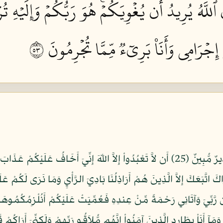
َّهُ يُرِيدُ أَن يُغۡوِيَكُمۡۚ هُوَ رَبُّكُمۡ وَإِلَيۡهِ تُر
َ إِجۡرَامِي وَأَنَا۠ بَرِيٓءٞ مِّمَّا تُجۡرِمُونَ ٣٥