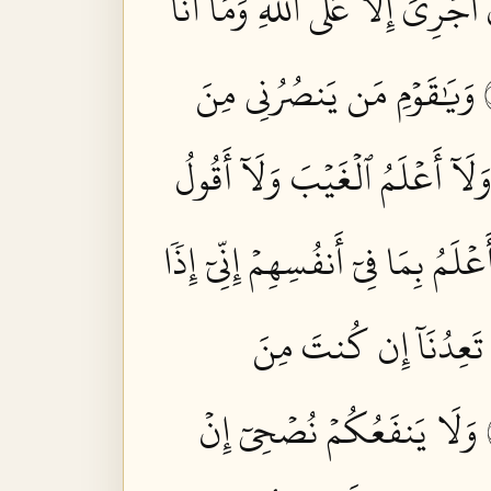
َجۡرِيَ إِلَّا عَلَى ٱللَّهِۚ وَمَآ أَنَا۠
وَيَٰقَوۡمِ مَن يَنصُرُنِي مِنَ
لَآ أَعۡلَمُ ٱلۡغَيۡبَ وَلَآ أَقُولُ
ۡلَمُ بِمَا فِيٓ أَنفُسِهِمۡ إِنِّيٓ إِذٗا
َا تَعِدُنَآ إِن كُنتَ مِنَ
وَلَا يَنفَعُكُمۡ نُصۡحِيٓ إِنۡ