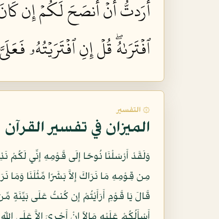
أَرَدتُّ أَنۡ أَنصَحَ لَكُمۡ إِن كَانَ ٱلل
ٱفۡتَرَىٰهُۖ قُلۡ إِنِ ٱفۡتَرَيۡتُهُۥ فَعَلَيّ
۞ التفسير
الميزان في تفسير القرآن