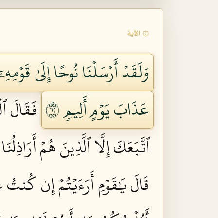
۞ الآية
وَلَقَدۡ أَرۡسَلۡنَا نُوحًا إِلَىٰ قَوۡمِهِۦٓ
عَذَابَ يَوۡمٍ أَلِيمٖ ٢٦
فَقَالَ ٱلۡ
ٱتَّبَعَكَ إِلَّا ٱلَّذِينَ هُمۡ أَرَاذِل
قَالَ يَٰقَوۡمِ أَرَءَيۡتُمۡ إِن كُنتُ عَل