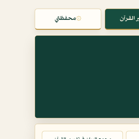
 القرآن
۞
محفظتي