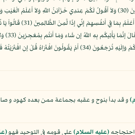
يَنصُرُنِي مِنَ اللّهِ إِن طَرَدتُّهُمْ أَفَلاَ تَذَكَّرُونَ (30) وَلاَ أَقُولُ لَكُمْ عِندِي خَزَآئِنُ اللّهِ وَلا
تَزْدَرِي أَعْيُنُكُمْ لَن يُؤْتِيَهُمُ اللّه
بِمَا تَعِدُنَا
لَكُمْ إِن كَانَ اللّهُ يُرِيدُ أَن يُغْوِيَكُمْ هُوَ رَبُّكُمْ وَإِلَيْهِ تُرْجَعُونَ (34) أَمْ 
)
و قد بدأ بنوح و عقبه بجماعة ممن بعده كهود و صال
 احتجاجه
(عليه السلام)
على قومه في التوحيد فهو
(عل