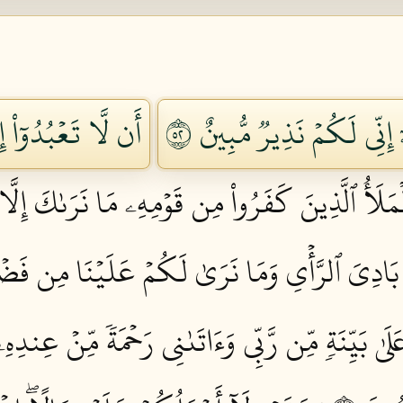
 إِنِّي لَكُمۡ نَذِيرٞ مُّبِينٌ ٢٥
أَن لَّا تَعۡبُدُوٓاْ إ
مَلَأُ ٱلَّذِينَ كَفَرُواْ مِن قَوۡمِهِۦ مَا نَرَىٰكَ إِلَّا 
ُنَا بَادِيَ ٱلرَّأۡيِ وَمَا نَرَىٰ لَكُمۡ عَلَيۡنَا مِن فَض
َىٰ بَيِّنَةٖ مِّن رَّبِّي وَءَاتَىٰنِي رَحۡمَةٗ مِّنۡ عِندِ