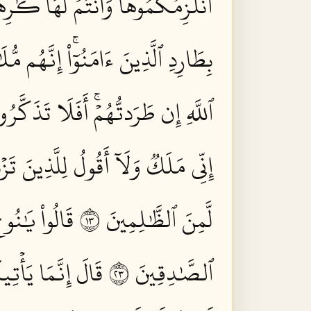
أَنُلۡزِمُكُمُوهَا وَأَنتُمۡ لَهَا كَٰرِهُ
بِطَارِدِ ٱلَّذِينَ ءَامَنُوٓاْۚ إِنَّهُم مُّلَ
ٱللَّهِ إِن طَرَدتُّهُمۡۚ أَفَلَا تَذَكَّرُون
إِنِّي مَلَكٞ وَلَآ أَقُولُ لِلَّذِينَ تَزۡد
لَّمِنَ ٱلظَّٰلِمِينَ ٣١
قَالُواْ يَٰنُ
ٱلصَّٰدِقِينَ ٣٢
قَالَ إِنَّمَا يَأۡتِ