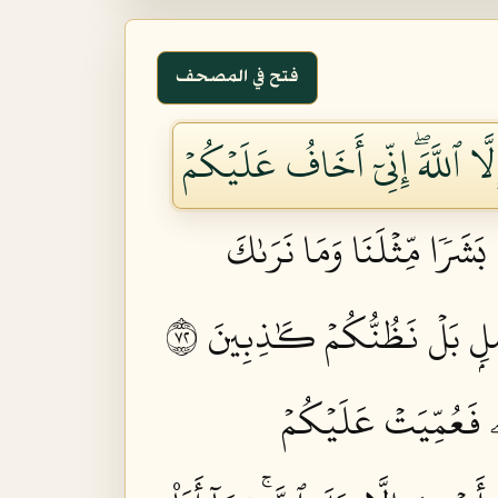
فتح في المصحف
ِلَّا ٱللَّهَۖ إِنِّيٓ أَخَافُ عَلَيۡكُمۡ
بَشَرٗا مِّثۡلَنَا وَمَا نَرَىٰكَ
ۡلِۭ بَلۡ نَظُنُّكُمۡ كَٰذِبِينَ ٢٧
هِۦ فَعُمِّيَتۡ عَلَيۡكُمۡ