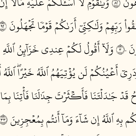
ونَ ٢٨
وَيَٰقَوۡمِ لَآ أَسۡـَٔلُكُمۡ عَلَيۡهِ مَالًاۖ إِنۡ أ
ٰقُواْ رَبِّهِمۡ وَلَٰكِنِّيٓ أَرَىٰكُمۡ قَوۡمٗا تَجۡهَلُونَ ٢٩
َ ٣٠
وَلَآ أَقُولُ لَكُمۡ عِندِي خَزَآئِنُ ٱللَّهِ وَ
َرِيٓ أَعۡيُنُكُمۡ لَن يُؤۡتِيَهُمُ ٱللَّهُ خَيۡرًاۖ ٱللَّهُ أَع
وحُ قَدۡ جَٰدَلۡتَنَا فَأَكۡثَرۡتَ جِدَٰلَنَا فَأۡتِنَا بِم
يكُم بِهِ ٱللَّهُ إِن شَآءَ وَمَآ أَنتُم بِمُعۡجِزِينَ ٣٣