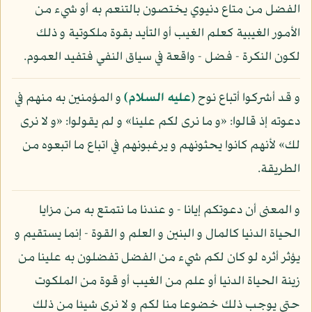
الفضل من متاع دنيوي يختصون بالتنعم به أو شيء من
الأمور الغيبية كعلم الغيب أو التأيد بقوة ملكوتية و ذلك
لكون النكرة - فضل - واقعة في سياق النفي فتفيد العموم.
و قد أشركوا أتباع نوح
(عليه السلام)
و المؤمنين به منهم في
دعوته إذ قالوا: «و ما نرى لكم علينا» و لم يقولوا: «و لا نرى
لك» لأنهم كانوا يحثونهم و يرغبونهم في اتباع ما اتبعوه من
الطريقة.
و المعنى أن دعوتكم إيانا - و عندنا ما نتمتع به من مزايا
الحياة الدنيا كالمال و البنين و العلم و القوة - إنما يستقيم و
يؤثر أثره لو كان لكم شيء من الفضل تفضلون به علينا من
زينة الحياة الدنيا أو علم من الغيب أو قوة من الملكوت
حتى يوجب ذلك خضوعا منا لكم و لا نرى شيئا من ذلك