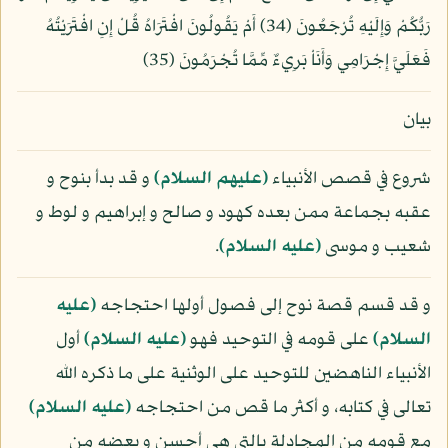
رَبُّكُمْ وَإِلَيْهِ تُرْجَعُونَ (34) أَمْ يَقُولُونَ افْتَرَاهُ قُلْ إِنِ افْتَرَيْتُهُ
فَعَلَيَّ إِجْرَامِي وَأَنَاْ بَرِيءٌ مِّمَّا تُجْرَمُونَ (35)
بيان
شروع في قصص الأنبياء
(عليهم السلام)
و قد بدأ بنوح و
عقبه بجماعة ممن بعده كهود و صالح و إبراهيم و لوط و
شعيب و موسى
(عليه السلام)
.
و قد قسم قصة نوح إلى فصول أولها احتجاجه
(عليه
السلام)
على قومه في التوحيد فهو
(عليه السلام)
أول
الأنبياء الناهضين للتوحيد على الوثنية على ما ذكره الله
تعالى في كتابه، و أكثر ما قص من احتجاجه
(عليه السلام)
مع قومه من المجادلة بالتي هي أحسن و بعضه من