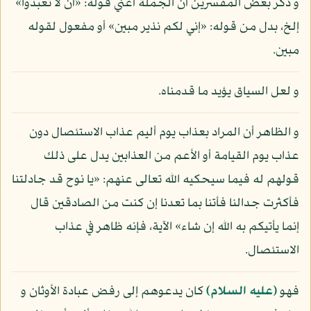
و ذكر بعض المفسرين أن الجملة أعني قوله: «أن لا تعبدوا»
إلخ، بدل من قوله: «إني لكم نذير مبين» أو مفعول لقوله
مبين.
و لعل السياق يؤيد ما قدمناه.
و الظاهر أن المراد بعذاب يوم أليم عذاب الاستئصال دون
عذاب يوم القيامة أو الأعم من العذابين يدل على ذلك
قولهم له فيما سيحكيه الله تعالى عنهم: «يا نوح قد جادلتنا
فأكثرت جدالنا فأتنا بما تعدنا إن كنت من الصادقين قال
إنما يأتيكم به الله إن شاء» الآية، فإنه ظاهر في عذاب
الاستئصال.
فهو
(عليه السلام)
كان يدعوهم إلى رفض عبادة الأوثان و