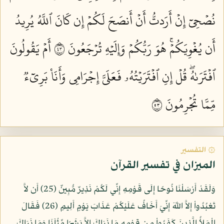
نُصۡحِيٓ إِنۡ أَرَدتُّ أَنۡ أَنصَحَ لَكُمۡ إِن كَانَ ٱللَّهُ يُرِيدُ
أَن يُغۡوِيَكُمۡۚ هُوَ رَبُّكُمۡ وَإِلَيۡهِ تُرۡجَعُونَ ٣٤
أَمۡ يَقُولُونَ
ٱفۡتَرَىٰهُۖ قُلۡ إِنِ ٱفۡتَرَيۡتُهُۥ فَعَلَيَّ إِجۡرَامِي وَأَنَا۠ بَرِيٓءٞ
مِّمَّا تُجۡرِمُونَ ٣٥
۞ التفسير
الميزان في تفسير القرآن
وَلَقَدْ أَرْسَلْنَا نُوحًا إِلَى قَوْمِهِ إِنِّي لَكُمْ نَذِيرٌ مُّبِينٌ (25) أَن لاَّ
تَعْبُدُواْ إِلاَّ اللّهَ إِنِّيَ أَخَافُ عَلَيْكُمْ عَذَابَ يَوْمٍ أَلِيمٍ (26) فَقَالَ
الْمَلأُ الَّذِينَ كَفَرُواْ مِن قِوْمِهِ مَا نَرَاكَ إِلاَّ بَشَرًا مِّثْلَنَا وَمَا نَرَاكَ