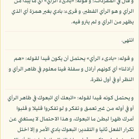
و قال في المفردات،: و قوله: «بادىء الرأي» أي ما يبدأ من
الرأي و هو الرأي الفطير، و قرىء: بادي بغير همزة أي الذي
يظهر من الرأي و لم يترو فيه.
انتهى.
و قوله: «بادىء الرأي» يحتمل أن يكون قيدا لقوله: «هم
أراذلنا» أي كونهم أراذل و سفلة فينا معلوم في ظاهر الرأي و
النظر أو في أول نظرة.
و يحتمل كونه قيدا لقوله: «اتبعك أي اتبعوك في ظاهر الرأي
أو في أوله من غير تعمق و تفكر و لو تفكروا قليلا و قلبوا
أمرك ظهرا لبطن ما اتبعوك، و هذا الاحتمال لا يستغني عن
تكرار الفعل ثانيا و التقدير: اتبعوك بادي الأمر و إلا اختل