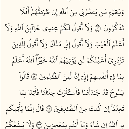
وَيَٰقَوۡمِ مَن يَنصُرُنِي مِنَ ٱللَّهِ إِن طَرَدتُّهُمۡۚ أَفَلَا
تَذَكَّرُونَ ٣٠
وَلَآ أَقُولُ لَكُمۡ عِندِي خَزَآئِنُ ٱللَّهِ وَلَآ
أَعۡلَمُ ٱلۡغَيۡبَ وَلَآ أَقُولُ إِنِّي مَلَكٞ وَلَآ أَقُولُ لِلَّذِينَ
تَزۡدَرِيٓ أَعۡيُنُكُمۡ لَن يُؤۡتِيَهُمُ ٱللَّهُ خَيۡرًاۖ ٱللَّهُ أَعۡلَمُ
بِمَا فِيٓ أَنفُسِهِمۡ إِنِّيٓ إِذٗا لَّمِنَ ٱلظَّٰلِمِينَ ٣١
قَالُواْ
يَٰنُوحُ قَدۡ جَٰدَلۡتَنَا فَأَكۡثَرۡتَ جِدَٰلَنَا فَأۡتِنَا بِمَا
تَعِدُنَآ إِن كُنتَ مِنَ ٱلصَّٰدِقِينَ ٣٢
قَالَ إِنَّمَا يَأۡتِيكُم
بِهِ ٱللَّهُ إِن شَآءَ وَمَآ أَنتُم بِمُعۡجِزِينَ ٣٣
وَلَا يَنفَعُكُمۡ