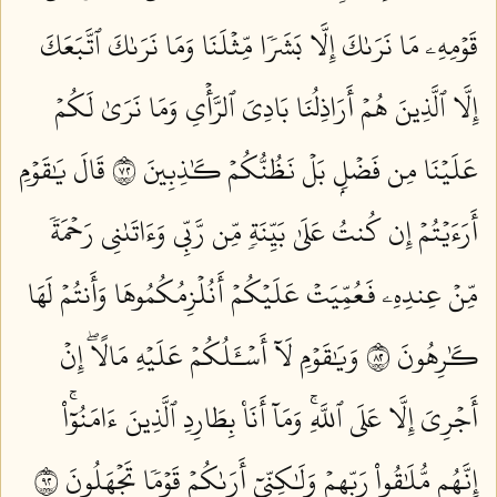
قَوۡمِهِۦ مَا نَرَىٰكَ إِلَّا بَشَرٗا مِّثۡلَنَا وَمَا نَرَىٰكَ ٱتَّبَعَكَ
إِلَّا ٱلَّذِينَ هُمۡ أَرَاذِلُنَا بَادِيَ ٱلرَّأۡيِ وَمَا نَرَىٰ لَكُمۡ
عَلَيۡنَا مِن فَضۡلِۭ بَلۡ نَظُنُّكُمۡ كَٰذِبِينَ ٢٧
قَالَ يَٰقَوۡمِ
أَرَءَيۡتُمۡ إِن كُنتُ عَلَىٰ بَيِّنَةٖ مِّن رَّبِّي وَءَاتَىٰنِي رَحۡمَةٗ
مِّنۡ عِندِهِۦ فَعُمِّيَتۡ عَلَيۡكُمۡ أَنُلۡزِمُكُمُوهَا وَأَنتُمۡ لَهَا
كَٰرِهُونَ ٢٨
وَيَٰقَوۡمِ لَآ أَسۡـَٔلُكُمۡ عَلَيۡهِ مَالًاۖ إِنۡ
أَجۡرِيَ إِلَّا عَلَى ٱللَّهِۚ وَمَآ أَنَا۠ بِطَارِدِ ٱلَّذِينَ ءَامَنُوٓاْۚ
إِنَّهُم مُّلَٰقُواْ رَبِّهِمۡ وَلَٰكِنِّيٓ أَرَىٰكُمۡ قَوۡمٗا تَجۡهَلُونَ ٢٩