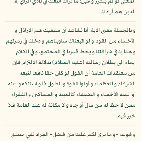
المعنى لو لم يتكرر و قيل: ما نراك اتبعك في بادي الرأي إلا
الذين هم أراذلنا.
و بالجملة معنى الآية: أنا نشاهد أن متبعيك هم الأراذل و
الأخساء من القوم و لو اتبعناك ساويناهم و دخلنا في زمرتهم
و هذا ينافي شرافتنا و يحط قدرنا في المجتمع، و في الكلام
إيماء إلى بطلان رسالته
(عليه السلام)
بدلالة الالتزام فإن
من معتقدات العامة أن القول لو كان حقا نافعا لتبعه
الشرفاء و العظماء و أولوا القوة و الطول فلو استنكفوا عنه
أو اتبعه الأخساء و الضعفاء كالعبيد و المساكين و الفقراء
ممن لا حظ له من مال أو جاه و لا مكانة له عند العامة فلا
خير فيه.
و قوله: «و ما نرى لكم علينا من فضل» المراد نفي مطلق