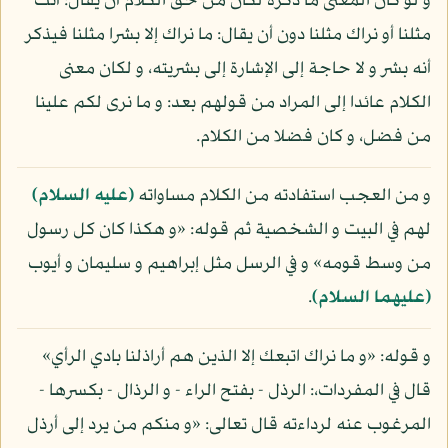
و لو كان المعنى ما ذكره لكان من حق الكلام أن يقال: أنت
مثلنا أو نراك مثلنا دون أن يقال: ما نراك إلا بشرا مثلنا فيذكر
أنه بشر و لا حاجة إلى الإشارة إلى بشريته، و لكان معنى
الكلام عائدا إلى المراد من قولهم بعد: و ما نرى لكم علينا
من فضل، و كان فضلا من الكلام.
و من العجب استفادته من الكلام مساواته
(عليه السلام)
لهم في البيت و الشخصية ثم قوله: «و هكذا كان كل رسول
من وسط قومه» و في الرسل مثل إبراهيم و سليمان و أيوب
(عليهما السلام)
.
و قوله: «و ما نراك اتبعك إلا الذين هم أراذلنا بادي الرأي»
قال في المفردات،: الرذل - بفتح الراء - و الرذال - بكسرها -
المرغوب عنه لرداءته قال تعالى: «و منكم من يرد إلى أرذل