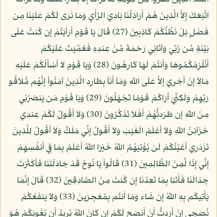
اتَّبَعَكَ إِلاَّ الَّذِينَ هُمْ أَرَاذِلُنَا بَادِيَ الرَّأْيِ وَمَا نَرَى لَكُمْ عَلَيْنَا مِن
فَضْلٍ بَلْ نَظُنُّكُمْ كَاذِبِينَ (27) قَالَ يَا قَوْمِ أَرَأَيْتُمْ إِن كُنتُ عَلَى
بَيِّنَةٍ مِّن رَّبِّيَ وَآتَانِي رَحْمَةً مِّنْ عِندِهِ فَعُمِّيَتْ عَلَيْكُمْ
أَنُلْزِمُكُمُوهَا وَأَنتُمْ لَهَا كَارِهُونَ (28) وَيَا قَوْمِ لا أَسْأَلُكُمْ عَلَيْهِ
مَالاً إِنْ أَجْرِيَ إِلاَّ عَلَى اللّهِ وَمَآ أَنَاْ بِطَارِدِ الَّذِينَ آمَنُواْ إِنَّهُم مُّلاَقُو
رَبِّهِمْ وَلَكِنِّيَ أَرَاكُمْ قَوْمًا تَجْهَلُونَ (29) وَيَا قَوْمِ مَن يَنصُرُنِي
مِنَ اللّهِ إِن طَرَدتُّهُمْ أَفَلاَ تَذَكَّرُونَ (30) وَلاَ أَقُولُ لَكُمْ عِندِي
خَزَآئِنُ اللّهِ وَلاَ أَعْلَمُ الْغَيْبَ وَلاَ أَقُولُ إِنِّي مَلَكٌ وَلاَ أَقُولُ لِلَّذِينَ
تَزْدَرِي أَعْيُنُكُمْ لَن يُؤْتِيَهُمُ اللّهُ خَيْرًا اللّهُ أَعْلَمُ بِمَا فِي أَنفُسِهِمْ
إِنِّي إِذًا لَّمِنَ الظَّالِمِينَ (31) قَالُواْ يَا نُوحُ قَدْ جَادَلْتَنَا فَأَكْثَرْتَ
جِدَالَنَا فَأْتَنِا بِمَا تَعِدُنَا إِن كُنتَ مِنَ الصَّادِقِينَ (32) قَالَ إِنَّمَا
يَأْتِيكُم بِهِ اللّهُ إِن شَاء وَمَا أَنتُم بِمُعْجِزِينَ (33) وَلاَ يَنفَعُكُمْ
نُصْحِي إِنْ أَرَدتُّ أَنْ أَنصَحَ لَكُمْ إِن كَانَ اللّهُ يُرِيدُ أَن يُغْوِيَكُمْ هُوَ