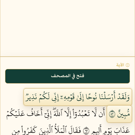
۞ الآية
فتح في المصحف
وَلَقَدۡ أَرۡسَلۡنَا نُوحًا إِلَىٰ قَوۡمِهِۦٓ إِنِّي لَكُمۡ نَذِيرٞ
مُّبِينٌ ٢٥
أَن لَّا تَعۡبُدُوٓاْ إِلَّا ٱللَّهَۖ إِنِّيٓ أَخَافُ عَلَيۡكُمۡ
عَذَابَ يَوۡمٍ أَلِيمٖ ٢٦
فَقَالَ ٱلۡمَلَأُ ٱلَّذِينَ كَفَرُواْ مِن