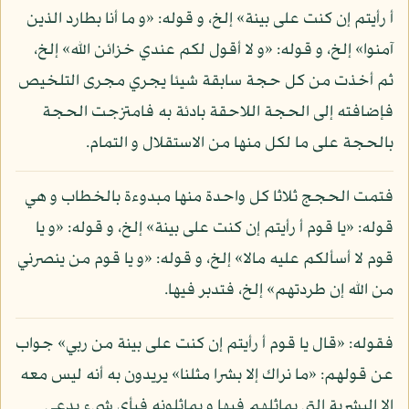
أ رأيتم إن كنت على بينة» إلخ، و قوله: «و ما أنا بطارد الذين
آمنوا» إلخ، و قوله: «و لا أقول لكم عندي خزائن الله» إلخ،
ثم أخذت من كل حجة سابقة شيئا يجري مجرى التلخيص
فإضافته إلى الحجة اللاحقة بادئة به فامتزجت الحجة
بالحجة على ما لكل منها من الاستقلال و التمام.
فتمت الحجج ثلاثا كل واحدة منها مبدوءة بالخطاب و هي
قوله: «يا قوم أ رأيتم إن كنت على بينة» إلخ، و قوله: «و يا
قوم لا أسألكم عليه مالا» إلخ، و قوله: «و يا قوم من ينصرني
من الله إن طردتهم» إلخ، فتدبر فيها.
فقوله: «قال يا قوم أ رأيتم إن كنت على بينة من ربي» جواب
عن قولهم: «ما نراك إلا بشرا مثلنا» يريدون به أنه ليس معه
إلا البشرية التي يماثلهم فيها و يماثلونه فبأي شيء يدعي