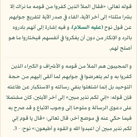
قوله تعالى: «فقال الملأ الذين كفروا من قومه ما نراك إلا
بشرا مثلنا» إلى آخر الآية، الفاء في صدر الآية لتفريع جوابهم
عن قول نوح
(عليه السلام)
، و فيه إشارة إلى أنهم بادروه
بالرد و الإنكار من دون أن يفكروا في أنفسهم فيختاروا ما هو
أصلح لهم.
و المجيبون هم الملأ من قومه و الأشراف و الكبراء الذين
كفروا به و لم يتعرضوا في جوابهم لما ألقى إليهم من حجة
التوحيد بل إنما اشتغلوا بنفي رسالته و الاستكبار عن طاعته
فإن قوله: «إني لكم نذير مبين» إلى آخر الآيتين، كان مشتملا
على دعوى الرسالة و ملوحا إلى وجوب الاتباع و قد صرح به
فيما حكي عنه في موضع آخر، قال تعالى: «قال يا قوم إني
لكم نذير مبين أن اعبدوا الله و اتقوه و أطيعون:» نوح: - 3.