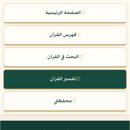
۞
الصفحة الرئيسية
۞
فهرس القرآن
۞
البحث في القرآن
۞
تفسير القرآن
۞
محفظتي