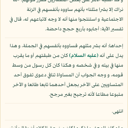
و قد اشتبه الأمر على بعض المفسرين فقرر قولهم: «ما
نراك إلا بشرا مثلنا» بأنهم ساووه بأنفسهم في الزنة
الاجتماعية و استنتجوا منها أنه لا وجه لاتباعهم له، قال في
تفسير الآية: أجابوه بأربع حجج داحضة.
إحداها: أنه بشر مثلهم فساووه بأنفسهم في الجملة، و هذا
يدل على أنه
(عليه السلام)
كان من طبقتهم أو ما يقرب
منها في بيته و في شخصه و هكذا كان كل رسول من وسط
قومه، و وجه الجواب أن المساواة تنافي دعوى تفوق أحد
المتساويين على الآخر بجعل أحدهما تابعا طائعا و الآخر
متبوعا مطاعا لأنه ترجيح بغير مرجح.
انتهى.