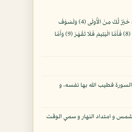
بِسْمِ اللّهِ الرَّحْمنِ الرَّحِيمِ وَالضُّحَى (1) وَاللَّيْلِ إِذَا سَجَى (2) مَا وَدَّعَكَ رَبُّكَ وَمَا قَلَى (3) وَلَلْآخِرَةُ خَيْرٌ لَّكَ مِنَ الْأُولَى (4) وَلَسَوْفَ
يُعْطِيكَ رَبُّكَ فَتَرْضَى (5) أَلَمْ يَجِدْكَ يَتِيمًا فَآوَى (6) وَوَجَدَكَ ضَالًّا فَهَدَى (7) وَوَجَدَكَ عَائِلًا فَأَغْنَى (8) فَأَمَّا الْيَتِيمَ فَلَا تَقْهَرْ (9) وَأَمَّا
السورة فطيب الله بها نفسه، و
لشمس و امتداد النهار و سمي الوقت