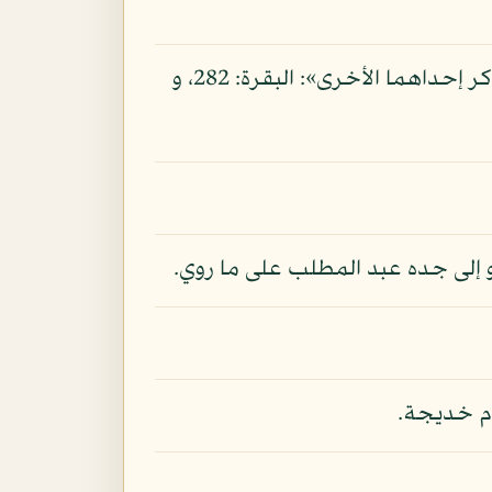
و يقرب منه ما قيل: إن المراد بالضلال الذهاب من العلم كما في قوله: «أن تضل إحداهما فتذكر إحداهما الأخرى»: البقرة: 282، و
و إلى جده عبد المطلب على ما روي.
ام خديجة.