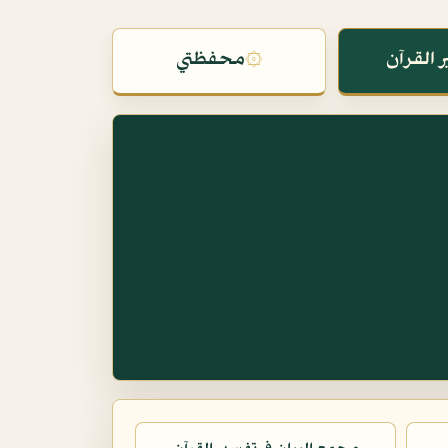
 القرآن
۞
محفظتي