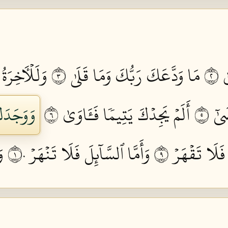
 ٢
مَا وَدَّعَكَ رَبُّكَ وَمَا قَلَىٰ ٣
وَلَلۡأٓخِرَةُ
ٰٓ ٥
أَلَمۡ يَجِدۡكَ يَتِيمٗا فَـَٔاوَىٰ ٦
وَوَجَدَك
 فَلَا تَقۡهَرۡ ٩
وَأَمَّا ٱلسَّآئِلَ فَلَا تَنۡهَرۡ ١٠
وَ