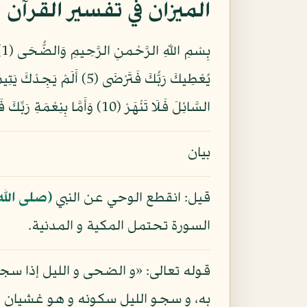
الميزان في تفسير القرآن
السَّائِلَ فَلَا تَنْهَرْ (10) وَأَمَّا بِنِعْمَةِ رَبِّكَ فَحَدِّثْ (11)
بيان
قيل: انقطع الوحي عن النبي
(صلى الله
السورة تحتمل المكية و المدنية.
قوله تعالى: «و الضحى و الليل إذا سج
به، و سجو الليل سكونه و هو غشيان 