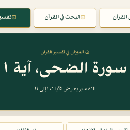
القرآن
۞
البحث في القرآن
۞
تفسير
۞ الميزان في تفسير القرآن
سورة الضحى، آية ١
التفسير يعرض الآيات ١ إلى ١١