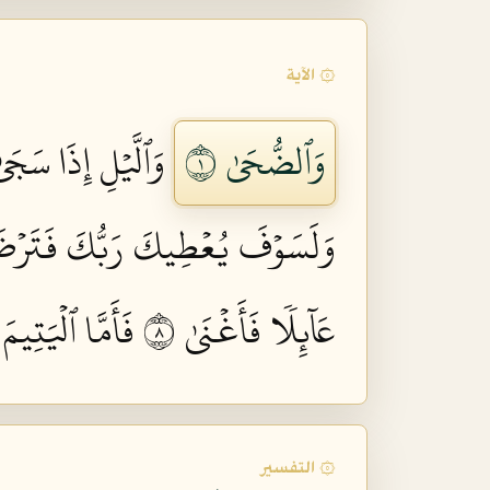
۞ الآية
وَٱلضُّحَىٰ ١
وَٱلَّيۡلِ إِذَا سَجَىٰ
وَلَسَوۡفَ يُعۡطِيكَ رَبُّكَ فَتَرۡضَى
عَآئِلٗا فَأَغۡنَىٰ ٨
فَأَمَّا ٱلۡيَتِيمَ
۞ التفسير