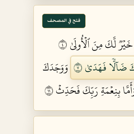
فتح في المصحف
 خَيۡرٞ لَّكَ مِنَ ٱلۡأُولَىٰ ٤
َ ضَآلّٗا فَهَدَىٰ ٧
وَوَجَدَكَ
أَمَّا بِنِعۡمَةِ رَبِّكَ فَحَدِّثۡ ١١