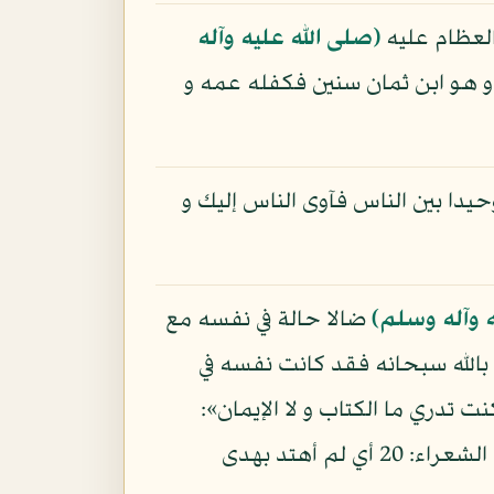
 العظام عليه
(صلى الله عليه وآله
و هو ابن ثمان سنين فكفله عمه و
 وحيدا بين الناس فآوى الناس إليك و
ه وآله وسلم)
ضالا حالة في نفسه مع
 بالله سبحانه فقد كانت نفسه في
ت تدري ما الكتاب و لا الإيمان»:
الشورى: 52، و من هذا الباب قول موسى على ما حكى الله عنه: «فعلتها إذا و أنا من الضالين»: الشعراء: 20 أي لم أهتد بهدى