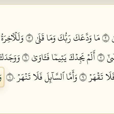
 ٢
مَا وَدَّعَكَ رَبُّكَ وَمَا قَلَىٰ ٣
وَلَلۡأٓخِرَةُ
ٰٓ ٥
أَلَمۡ يَجِدۡكَ يَتِيمٗا فَـَٔاوَىٰ ٦
وَوَجَدَكَ
فَلَا تَقۡهَرۡ ٩
وَأَمَّا ٱلسَّآئِلَ فَلَا تَنۡهَرۡ ١٠
وَ