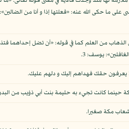
ملازمة لها منذ وجدت فالآية في معنى قوله تعالى: «ما كن
غافلين»: يوسف: 3.
ا يعرفون حقك فهداهم إليك و دلهم عليك.
مكة حينما كانت تجيء به حليمة بنت أبي ذؤيب من البد
 شعاب مكة صغيرا.