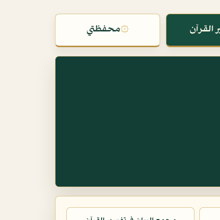
 القرآن
۞
محفظتي