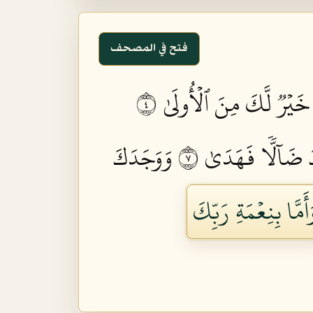
فتح في المصحف
 خَيۡرٞ لَّكَ مِنَ ٱلۡأُولَىٰ ٤
 ضَآلّٗا فَهَدَىٰ ٧
وَوَجَدَكَ
أَمَّا بِنِعۡمَةِ رَبِّكَ