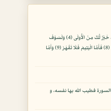
بِسْمِ اللّهِ الرَّحْمنِ الرَّحِيمِ وَالضُّحَى (1) وَاللَّيْلِ إِذَا سَجَى (2) مَا وَدَّعَكَ رَبُّكَ وَمَا قَلَى (3) وَلَلْآخِرَةُ خَيْرٌ لَّكَ مِنَ الْأُولَى (4) وَلَسَوْفَ
يُعْطِيكَ رَبُّكَ فَتَرْضَى (5) أَلَمْ يَجِدْكَ يَتِيمًا فَآوَى (6) وَوَجَدَكَ ضَالًّا فَهَدَى (7) وَوَجَدَكَ عَائِلًا فَأَغْنَى (8) فَأَمَّا الْيَتِيمَ فَلَا تَقْهَرْ (9) وَأَمَّا
السورة فطيب الله بها نفسه، و