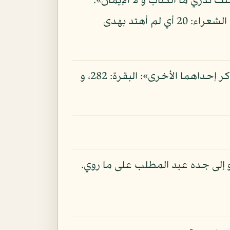
ت تدري ما الكتاب و لا الإيمان»:
الشورى: 52، و من هذا الباب قول موسى على ما حكى الله عنه: «فعلتها إذا و أنا من الضالين»: الشعراء: 20 أي لم أهتد بهدى
و يقرب منه ما قيل: إن المراد بالضلال الذهاب من العلم كما في قوله: «أن تضل إحداهما فتذكر إحداهما الأخرى»: البقرة: 282، و
و إلى جده عبد المطلب على ما روي.