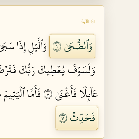
۞ الآية
وَٱلضُّحَىٰ ١
وَٱلَّيۡلِ إِذَا سَجَىٰ
وَلَسَوۡفَ يُعۡطِيكَ رَبُّكَ فَتَرۡضَى
عَآئِلٗا فَأَغۡنَىٰ ٨
فَأَمَّا ٱلۡيَتِيمَ 
فَحَدِّثۡ ١١