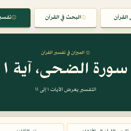
القرآن
۞
البحث في القرآن
۞
تفسير
۞ الميزان في تفسير القرآن
سورة الضحى، آية ١
التفسير يعرض الآيات ١ إلى ١١