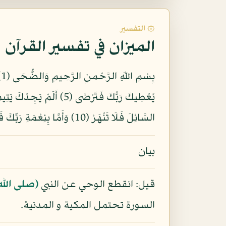
۞ التفسير
الميزان في تفسير القرآن
السَّائِلَ فَلَا تَنْهَرْ (10) وَأَمَّا بِنِعْمَةِ رَبِّكَ فَحَدِّثْ (11)
بيان
قيل: انقطع الوحي عن النبي
(صلى الله
السورة تحتمل المكية و المدنية.