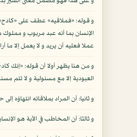
و على هذا فهو مضمن معنى السير بدلي
و قوله: «فملاقيه» عطف على «كادح» و ق
الإنسان بما أنه عبد مربوب و مملوك مدب
عملا فعليه أن يريد و لا يعمل إلا ما أ
و من هنا يظهر أولا أن قوله: «إنك كاد
العبودية إلا مع مسئولية و لا تتم مسئ
و ثانيا: أن المراد بملاقاته انتهاؤه 
و ثالثا: أن المخاطب في الآية هو الإنس