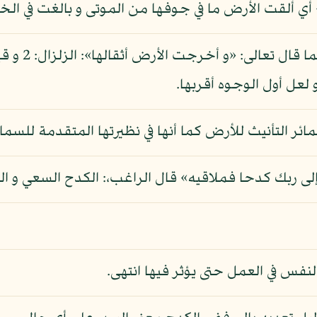
 أي ألقت الأرض ما في جوفها من الموتى و بالغت في الخ
و قيل: المراد
لعل أول الوجوه أقربها.
ئر التأنيث للأرض كما أنها في نظيرتها المتقدمة للسماء،
 إلى ربك كدحا فملاقيه» قال الراغب،: الكدح السعي و الع
نفس في العمل حتى يؤثر فيها انتهى.