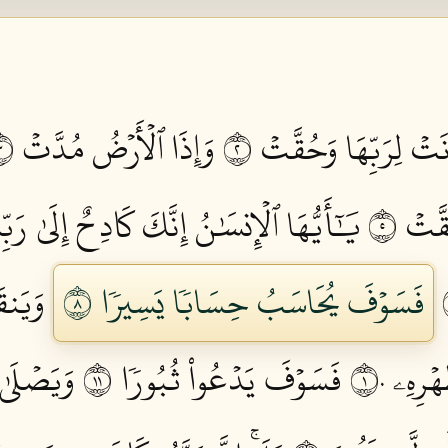
نَتۡ لِرَبِّهَا وَحُقَّتۡ ٢
وَإِذَا ٱلۡأَرۡضُ مُدَّتۡ ٣
قَّتۡ ٥
يَٰٓأَيُّهَا ٱلۡإِنسَٰنُ إِنَّكَ كَادِحٌ إِلَىٰ رَ
فَسَوۡفَ يُحَاسَبُ حِسَابٗا يَسِيرٗا ٨
وَيَنقَ
ۡرِهِۦ ١٠
فَسَوۡفَ يَدۡعُواْ ثُبُورٗا ١١
وَيَصۡلَىٰ 