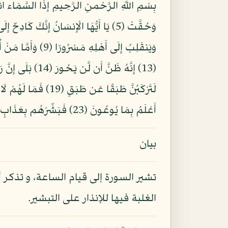
أَعْلَمُ بِمَا يُوعُونَ (23) فَبَشِّرْهُم بِعَذَابٍ أَلِيمٍ (24) إِلَّا الَّذِينَ آمَنُواْ وَعَمِلُواْ الصَّالِحَاتِ لَهُمْ أَجْرٌ غَيْرُ مَمْنُونٍ (25)
بيان
تشير السورة إلى قيام الساعة، و تذكر 
الغلبة فيها للإنذار على التبشير.