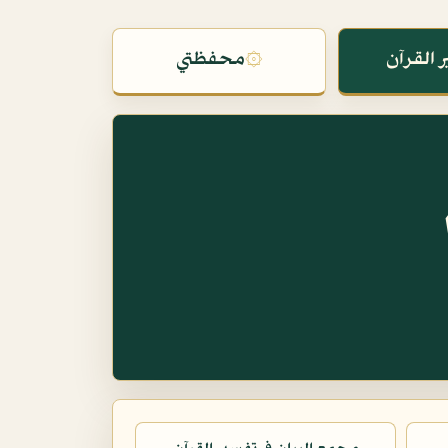
 القرآن
۞
محفظتي