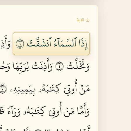
۞ الآية
إِذَا ٱلسَّمَآءُ ٱنشَقَّتۡ ١
وَأَذِ
وَتَخَلَّتۡ ٤
وَأَذِنَتۡ لِرَبِّهَا وَحُ
مَنۡ أُوتِيَ كِتَٰبَهُۥ بِيَمِينِهِۦ ٧
وَأَمَّا مَنۡ أُوتِيَ كِتَٰبَهُۥ وَرَآءَ ظَه