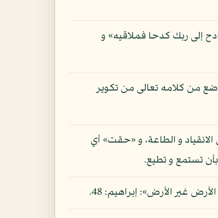
دح إلى ربك كدحا فملاقيه» و
اضع من كلامه تعالى من تكوير
الانقياد و الطاعة، و «حقت» أي
أن تستمع و تطيع.
أرض غير الأرض»: إبراهيم: 48.