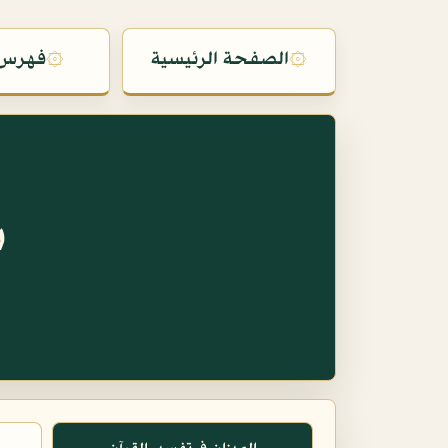
۞
الصفحة الرئيسية
۞
فهرس 
س