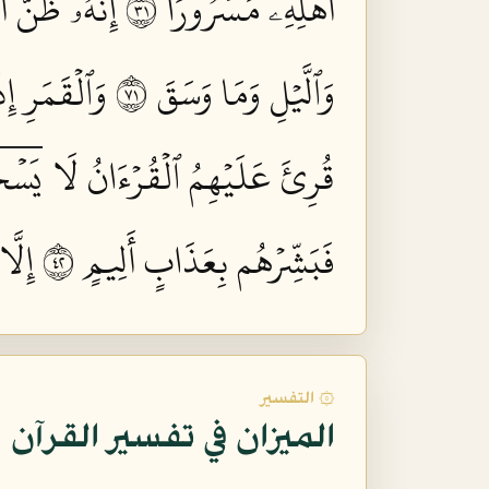
أَهۡلِهِۦ مَسۡرُورًا ١٣
إِنَّهُۥ ظَنَّ أ
وَٱلَّيۡلِ وَمَا وَسَقَ ١٧
وَٱلۡقَمَرِ إِذَ
قُرِئَ عَلَيۡهِمُ ٱلۡقُرۡءَانُ لَا يَسۡج
فَبَشِّرۡهُم بِعَذَابٍ أَلِيمٍ ٢٤
إِلَّ
۞ التفسير
الميزان في تفسير القرآن