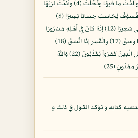
بِسْمِ اللّهِ الرَّحْمنِ الرَّحِيمِ إِذَا السَّمَاء انشَقَّتْ (1) وَأَذِنَتْ لِرَبِّهَا وَحُقَّتْ (2) وَإِذَا الْأَرْضُ مُدَّتْ (3) وَأَلْقَتْ مَا فِيهَا وَتَخَلَّتْ (4) وَأَذِنَتْ لِرَبِّهَا
وَحُقَّتْ (5) يَا أَيُّهَا الْإِنسَانُ إِنَّكَ كَادِحٌ إِلَى رَبِّكَ كَدْحًا فَمُلَاقِيهِ (6) فَأَمَّا مَنْ أُوتِيَ كِتَابَهُ بِيَمِينِهِ (7) فَسَوْفَ يُحَاسَبُ حِسَابًا يَسِيرًا (8)
وَيَنقَلِبُ إِلَى أَهْلِهِ مَسْرُورًا (9) وَأَمَّا مَنْ أُوتِيَ كِتَابَهُ وَرَاء ظَهْرِهِ (10) فَسَوْفَ يَدْعُو ثُبُورًا (11) وَيَصْلَى سَعِيرًا (12) إِنَّهُ كَانَ فِي أَهْلِهِ مَسْرُورًا
(13) إِنَّهُ ظَنَّ أَن لَّن يَحُورَ (14) بَلَى إِنَّ رَبَّهُ كَانَ بِهِ بَصِيرًا (15) فَلَا أُقْسِمُ بِالشَّفَقِ (16) وَاللَّيْلِ وَمَا وَسَقَ (17) وَالْقَمَرِ إِذَا اتَّسَقَ (18)
لَتَرْكَبُنَّ طَبَقًا عَن طَبَقٍ (19) فَمَا لَهُمْ لَا يُؤْمِنُونَ (20) وَإِذَا قُرِئَ عَلَيْهِمُ الْقُرْآنُ لَا يَسْجُدُونَ (21) بَلِ الَّذِينَ كَفَرُواْ يُكَذِّبُونَ (22) وَاللَّهُ
تضيه كتابه و تؤكد القول في ذلك و