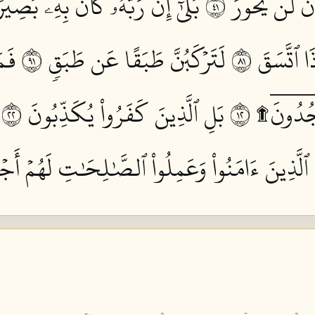
َن لَّن يَحُورَ ١٤
بَلَىٰٓۚ إِنَّ رَبَّهُۥ كَانَ بِهِۦ بَصِيرٗا
ا ٱتَّسَقَ ١٨
لَتَرۡكَبُنَّ طَبَقًا عَن طَبَقٖ ١٩
فَمَ
ُدُونَۤ۩ ٢١
بَلِ ٱلَّذِينَ كَفَرُواْ يُكَذِّبُونَ ٢٢
ا ٱلَّذِينَ ءَامَنُواْ وَعَمِلُواْ ٱلصَّٰلِحَٰتِ لَهُمۡ أَجۡر