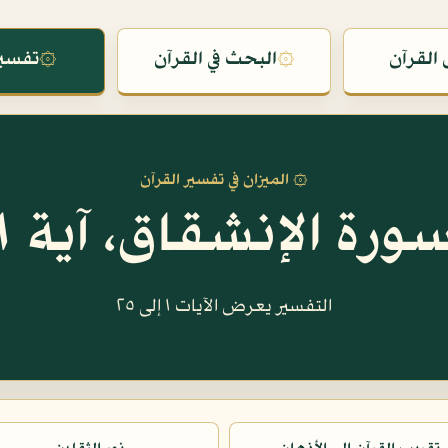
القرآن
۞
البحث في القرآن
۞
تفسير
۞ الميزان في تفسير القرآن
ورة الإنشقاق، آية ١
التفسير يعرض الآيات ١ إلى ٢٥