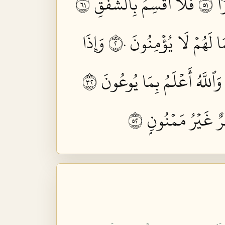
 ١٥
فَلَآ أُقۡسِمُ بِٱلشَّفَقِ ١٦
ا لَهُمۡ لَا يُؤۡمِنُونَ ٢٠
وَإِذَا
وَٱللَّهُ أَعۡلَمُ بِمَا يُوعُونَ ٢٣
ٌ غَيۡرُ مَمۡنُونِۭ ٢٥