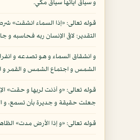
و سياق آياتها سياق مكي.
قوله تعالى: «إذا السماء انشقت» شرط 
التقدير: لاقى الإنسان ربه فحاسبه و جا
و انشقاق السماء و هو تصدعه و انفرا
الشمس و اجتماع الشمس و القمر و انت
قوله تعالى: «و أذنت لربها و حقت» ال
جعلت حقيقة و جديرة بأن تسمع، و الم
قوله تعالى: «و إذا الأرض مدت» الظاهر 