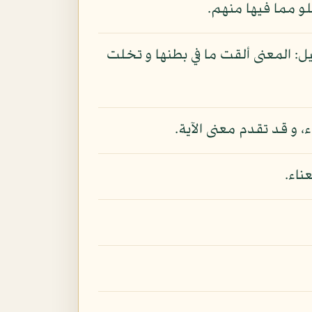
لو مما فيها منهم.
 إلقائها الموتى و الكنوز كما قال تعالى: «و أخرجت الأرض أثقالها»: الزلزال: 2 و قيل: المعنى ألقت ما في بطنها و تخلت
 و قد تقدم معنى الآية.
ناء.