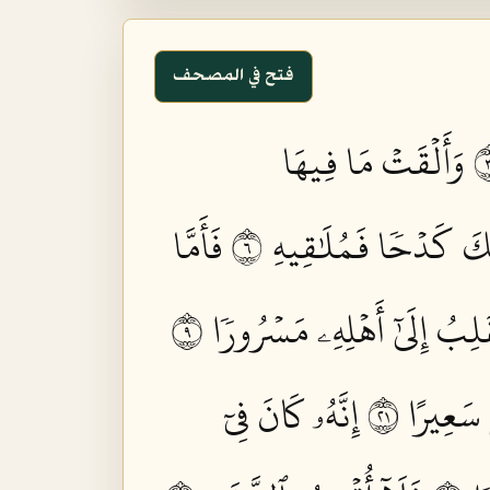
فتح في المصحف
وَأَلۡقَتۡ مَا فِيهَا
بِّكَ كَدۡحٗا فَمُلَٰقِيهِ ٦
فَأَمَّا
لِبُ إِلَىٰٓ أَهۡلِهِۦ مَسۡرُورٗا ٩
سَعِيرًا ١٢
إِنَّهُۥ كَانَ فِيٓ