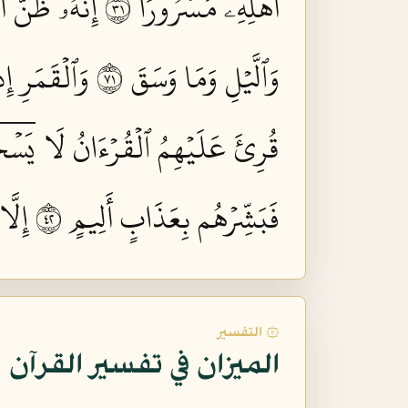
أَهۡلِهِۦ مَسۡرُورًا ١٣
إِنَّهُۥ ظَنَّ أ
وَٱلَّيۡلِ وَمَا وَسَقَ ١٧
وَٱلۡقَمَرِ إِذَ
قُرِئَ عَلَيۡهِمُ ٱلۡقُرۡءَانُ لَا يَسۡج
فَبَشِّرۡهُم بِعَذَابٍ أَلِيمٍ ٢٤
إِلَّ
۞ التفسير
الميزان في تفسير القرآن