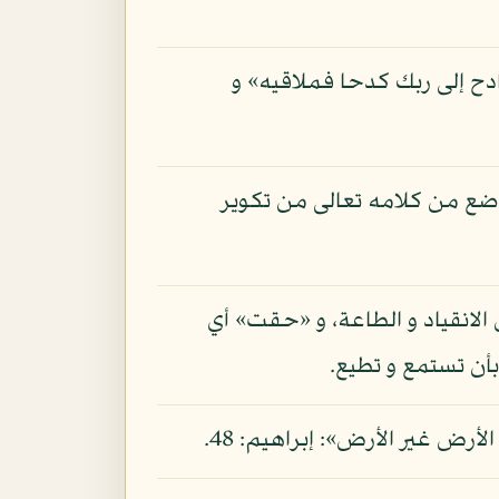
دح إلى ربك كدحا فملاقيه» و
اضع من كلامه تعالى من تكوير
الانقياد و الطاعة، و «حقت» أي
أن تستمع و تطيع.
أرض غير الأرض»: إبراهيم: 48.