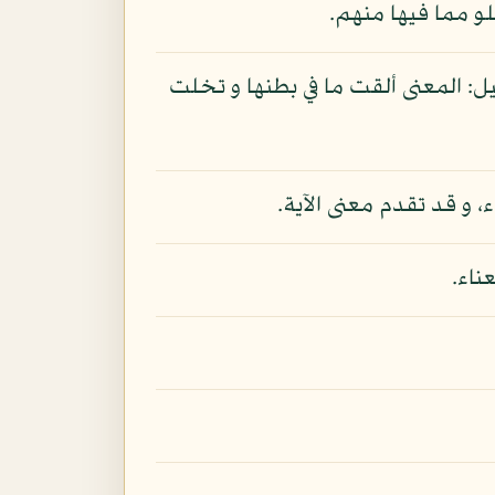
لو مما فيها منهم.
 إلقائها الموتى و الكنوز كما قال تعالى: «و أخرجت الأرض أثقالها»: الزلزال: 2 و قيل: المعنى ألقت ما في بطنها و تخلت
 و قد تقدم معنى الآية.
ناء.