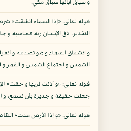
و سياق آياتها سياق مكي.
قوله تعالى: «إذا السماء انشقت» شرط 
التقدير: لاقى الإنسان ربه فحاسبه و جا
و انشقاق السماء و هو تصدعه و انفرا
الشمس و اجتماع الشمس و القمر و انت
قوله تعالى: «و أذنت لربها و حقت» ال
جعلت حقيقة و جديرة بأن تسمع، و الم
قوله تعالى: «و إذا الأرض مدت» الظاهر 