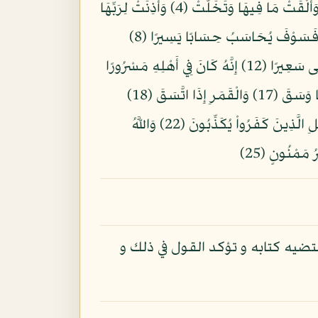
بِسْمِ اللّهِ الرَّحْمنِ الرَّحِيمِ إِذَا السَّمَاء انشَقَّتْ (1) وَأَذِنَتْ لِرَبِّهَا وَحُقَّتْ (2) وَإِذَا الْأَرْضُ مُدَّتْ (3) وَأَلْقَتْ مَا فِيهَا وَتَخَلَّتْ (4) وَأَذِنَتْ لِرَبِّهَا
وَحُقَّتْ (5) يَا أَيُّهَا الْإِنسَانُ إِنَّكَ كَادِحٌ إِلَى رَبِّكَ كَدْحًا فَمُلَاقِيهِ (6) فَأَمَّا مَنْ أُوتِيَ كِتَابَهُ بِيَمِينِهِ (7) فَسَوْفَ يُحَاسَبُ حِسَابًا يَسِيرًا (8)
وَيَنقَلِبُ إِلَى أَهْلِهِ مَسْرُورًا (9) وَأَمَّا مَنْ أُوتِيَ كِتَابَهُ وَرَاء ظَهْرِهِ (10) فَسَوْفَ يَدْعُو ثُبُورًا (11) وَيَصْلَى سَعِيرًا (12) إِنَّهُ كَانَ فِي أَهْلِهِ مَسْرُورًا
(13) إِنَّهُ ظَنَّ أَن لَّن يَحُورَ (14) بَلَى إِنَّ رَبَّهُ كَانَ بِهِ بَصِيرًا (15) فَلَا أُقْسِمُ بِالشَّفَقِ (16) وَاللَّيْلِ وَمَا وَسَقَ (17) وَالْقَمَرِ إِذَا اتَّسَقَ (18)
لَتَرْكَبُنَّ طَبَقًا عَن طَبَقٍ (19) فَمَا لَهُمْ لَا يُؤْمِنُونَ (20) وَإِذَا قُرِئَ عَلَيْهِمُ الْقُرْآنُ لَا يَسْجُدُونَ (21) بَلِ الَّذِينَ كَفَرُواْ يُكَذِّبُونَ (22) وَاللَّهُ
تضيه كتابه و تؤكد القول في ذلك و