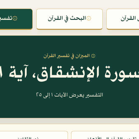
القرآن
۞
البحث في القرآن
۞
تفسير
۞ الميزان في تفسير القرآن
ورة الإنشقاق، آية ١
التفسير يعرض الآيات ١ إلى ٢٥