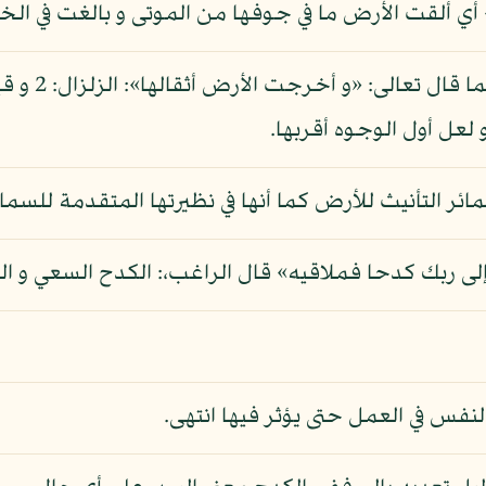
 أي ألقت الأرض ما في جوفها من الموتى و بالغت في الخ
و قيل: المراد
لعل أول الوجوه أقربها.
ئر التأنيث للأرض كما أنها في نظيرتها المتقدمة للسماء،
 إلى ربك كدحا فملاقيه» قال الراغب،: الكدح السعي و الع
نفس في العمل حتى يؤثر فيها انتهى.