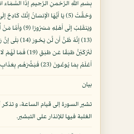
أَعْلَمُ بِمَا يُوعُونَ (23) فَبَشِّرْهُم بِعَذَابٍ أَلِيمٍ (24) إِلَّا الَّذِينَ آمَنُواْ وَعَمِلُواْ الصَّالِحَاتِ لَهُمْ أَجْرٌ غَيْرُ مَمْنُونٍ (25)
بيان
تشير السورة إلى قيام الساعة، و تذكر 
الغلبة فيها للإنذار على التبشير.