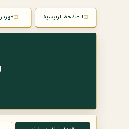
۞
الصفحة الرئيسية
۞
فهرس 
س