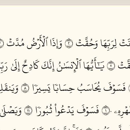
نَتۡ لِرَبِّهَا وَحُقَّتۡ ٢
وَإِذَا ٱلۡأَرۡضُ مُدَّتۡ ٣
قَّتۡ ٥
يَٰٓأَيُّهَا ٱلۡإِنسَٰنُ إِنَّكَ كَادِحٌ إِلَىٰ رَ
فَسَوۡفَ يُحَاسَبُ حِسَابٗا يَسِيرٗا ٨
وَيَنقَلِ
ۡرِهِۦ ١٠
فَسَوۡفَ يَدۡعُواْ ثُبُورٗا ١١
وَيَصۡلَىٰ 