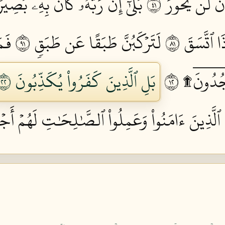
َن لَّن يَحُورَ ١٤
بَلَىٰٓۚ إِنَّ رَبَّهُۥ كَانَ بِهِۦ بَصِيرٗا
ا ٱتَّسَقَ ١٨
لَتَرۡكَبُنَّ طَبَقًا عَن طَبَقٖ ١٩
فَمَ
ُدُونَۤ۩ ٢١
بَلِ ٱلَّذِينَ كَفَرُواْ يُكَذِّبُونَ ٢٢
ا ٱلَّذِينَ ءَامَنُواْ وَعَمِلُواْ ٱلصَّٰلِحَٰتِ لَهُمۡ أَجۡر