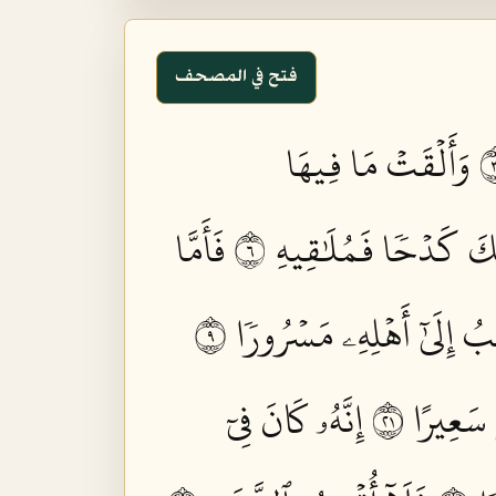
فتح في المصحف
وَأَلۡقَتۡ مَا فِيهَا
بِّكَ كَدۡحٗا فَمُلَٰقِيهِ ٦
فَأَمَّا
بُ إِلَىٰٓ أَهۡلِهِۦ مَسۡرُورٗا ٩
سَعِيرًا ١٢
إِنَّهُۥ كَانَ فِيٓ