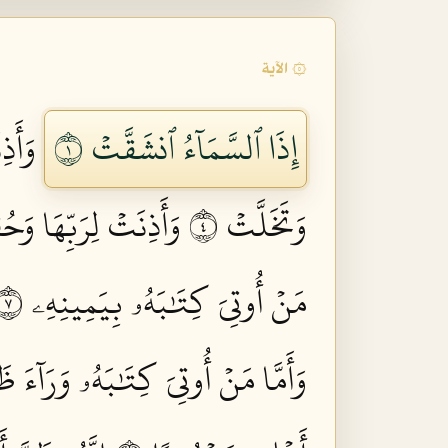
۞ الآية
إِذَا ٱلسَّمَآءُ ٱنشَقَّتۡ ١
وَأَذِ
وَتَخَلَّتۡ ٤
وَأَذِنَتۡ لِرَبِّهَا وَحُ
مَنۡ أُوتِيَ كِتَٰبَهُۥ بِيَمِينِهِۦ ٧
وَأَمَّا مَنۡ أُوتِيَ كِتَٰبَهُۥ وَرَآءَ ظَه