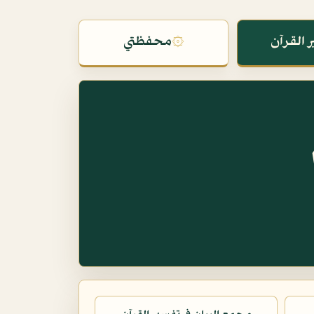
 القرآن
۞
محفظتي