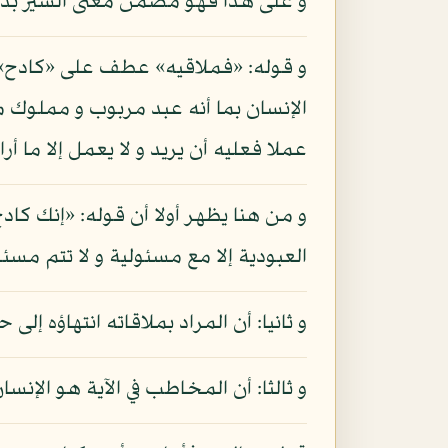
و على هذا فهو مضمن معنى السير بدلي
و قوله: «فملاقيه» عطف على «كادح» و ق
الإنسان بما أنه عبد مربوب و مملوك مدب
عملا فعليه أن يريد و لا يعمل إلا ما أ
و من هنا يظهر أولا أن قوله: «إنك كاد
العبودية إلا مع مسئولية و لا تتم مسئ
و ثانيا: أن المراد بملاقاته انتهاؤه 
و ثالثا: أن المخاطب في الآية هو الإنس