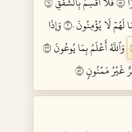
 ١٥
فَلَآ أُقۡسِمُ بِٱلشَّفَقِ ١٦
ا لَهُمۡ لَا يُؤۡمِنُونَ ٢٠
وَإِذَا
وَٱللَّهُ أَعۡلَمُ بِمَا يُوعُونَ ٢٣
ٌ غَيۡرُ مَمۡنُونِۭ ٢٥