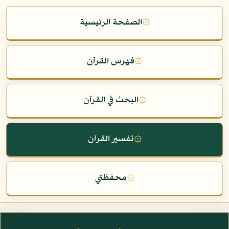
۞
الصفحة الرئيسية
۞
فهرس القرآن
۞
البحث في القرآن
۞
تفسير القرآن
۞
محفظتي