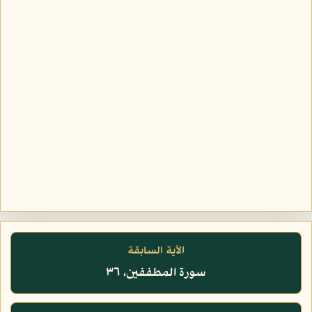
الآية السابقة
سورة المطففين، ٣٦