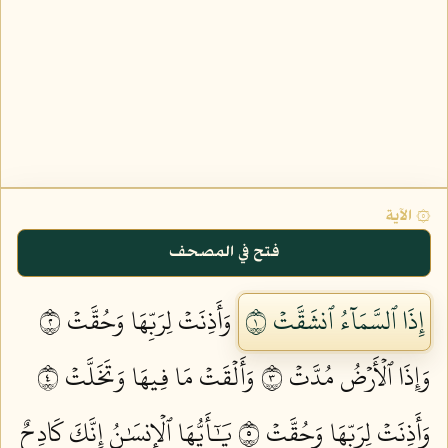
۞ الآية
فتح في المصحف
إِذَا ٱلسَّمَآءُ ٱنشَقَّتۡ ١
وَأَذِنَتۡ لِرَبِّهَا وَحُقَّتۡ ٢
وَإِذَا ٱلۡأَرۡضُ مُدَّتۡ ٣
وَأَلۡقَتۡ مَا فِيهَا وَتَخَلَّتۡ ٤
وَأَذِنَتۡ لِرَبِّهَا وَحُقَّتۡ ٥
يَٰٓأَيُّهَا ٱلۡإِنسَٰنُ إِنَّكَ كَادِحٌ