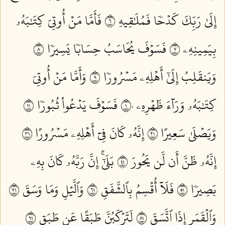
إِلَىٰ رَبِّكَ كَدۡحٗا فَمُلَٰقِيهِ ٦
فَأَمَّا مَنۡ أُوتِيَ كِتَٰبَهُۥ
بِيَمِينِهِۦ ٧
فَسَوۡفَ يُحَاسَبُ حِسَابٗا يَسِيرٗا ٨
وَيَنقَلِبُ إِلَىٰٓ أَهۡلِهِۦ مَسۡرُورٗا ٩
وَأَمَّا مَنۡ أُوتِيَ
كِتَٰبَهُۥ وَرَآءَ ظَهۡرِهِۦ ١٠
فَسَوۡفَ يَدۡعُواْ ثُبُورٗا ١١
وَيَصۡلَىٰ سَعِيرًا ١٢
إِنَّهُۥ كَانَ فِيٓ أَهۡلِهِۦ مَسۡرُورًا ١٣
إِنَّهُۥ ظَنَّ أَن لَّن يَحُورَ ١٤
بَلَىٰٓۚ إِنَّ رَبَّهُۥ كَانَ بِهِۦ
بَصِيرٗا ١٥
فَلَآ أُقۡسِمُ بِٱلشَّفَقِ ١٦
وَٱلَّيۡلِ وَمَا وَسَقَ ١٧
وَٱلۡقَمَرِ إِذَا ٱتَّسَقَ ١٨
لَتَرۡكَبُنَّ طَبَقًا عَن طَبَقٖ ١٩