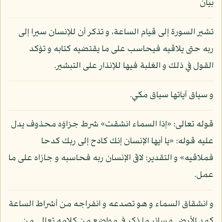
بيان
تشير السورة إلى قيام الساعة، و تذكر أن للإنسان سيرا إلى
ربه حتى يلاقيه فيحاسب على ما يقتضيه كتابه و تؤكد
القول في ذلك و الغلبة فيها للإنذار على التبشير.
و سياق آياتها سياق مكي.
قوله تعالى: «إذا السماء انشقت» شرط جزاؤه محذوف يدل
عليه قوله: «يا أيها الإنسان إنك كادح إلى ربك كدحا
فملاقيه» و التقدير: لاقى الإنسان ربه فحاسبه و جازاه على ما
عمل.
و انشقاق السماء و هو تصدعه و انفراجه من أشراط الساعة
كمد الأرض و سائر ما ذكر في مواضع من كلامه تعالى من