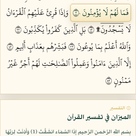
فَمَا لَهُمۡ لَا يُؤۡمِنُونَ ٢٠
وَإِذَا قُرِئَ عَلَيۡهِمُ ٱلۡقُرۡءَانُ
لَا يَسۡجُدُونَۤ۩ ٢١
بَلِ ٱلَّذِينَ كَفَرُواْ يُكَذِّبُونَ ٢٢
وَٱللَّهُ أَعۡلَمُ بِمَا يُوعُونَ ٢٣
فَبَشِّرۡهُم بِعَذَابٍ أَلِيمٍ ٢٤
إِلَّا ٱلَّذِينَ ءَامَنُواْ وَعَمِلُواْ ٱلصَّٰلِحَٰتِ لَهُمۡ أَجۡرٌ غَيۡرُ
مَمۡنُونِۭ ٢٥
۞ التفسير
الميزان في تفسير القرآن
بِسْمِ اللّهِ الرَّحْمنِ الرَّحِيمِ إِذَا السَّمَاء انشَقَّتْ (1) وَأَذِنَتْ لِرَبِّهَا