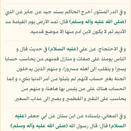
و في الدر المنثور، أخرج الحاكم بسند جيد عن جابر عن النبي
(صلى الله عليه وآله وسلم)
قال: تمد الأرض يوم القيامة مد
الأديم ثم لا يكون لابن آدم منها إلا موضع قدميه.
و في الاحتجاج، عن علي
(عليه السلام)
في حديث قال و
الناس يومئذ على صفات و منازل فمنهم من يحاسب حسابا
يسيرا و ينقلب إلى أهله مسرورا، و منهم الذين يدخلون
الجنة بغير حساب لأنهم لم يلبثوا من أمر الدنيا بشيء و إنما
الحساب هناك على من يلبس بها هاهنا، و منهم من
يحاسب على النقير و القطمير و يصير إلى عذاب السعير.
و في المعاني، بإسناده عن ابن سنان عن أبي جعفر
(عليه
السلام)
قال: قال رسول الله
(صلى الله عليه وآله وسلم)
: