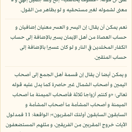
على أن قوله: «فسوف يحاسب» إلخ وعد جميل إلهي و لا
معنى لشموله لغير مستحقيه و لو بظاهر من القول.
نعم يمكن أن يقال: إن اليسر و العسر معنيان إضافيان و
حساب العصاة من أهل الإيمان يسير بالإضافة إلى حساب
الكفار المخلدين في النار و لو كان عسيرا بالإضافة إلى
حساب المتقين.
و يمكن أيضا أن يقال إن قسمة أهل الجمع إلى أصحاب
اليمين و أصحاب الشمال غير حاصرة كما يدل عليه قوله
تعالى: «و كنتم أزواجا ثلاثة فأصحاب الميمنة ما أصحاب
الميمنة و أصحاب المشأمة ما أصحاب المشأمة و
السابقون السابقون أولئك المقربون»: الواقعة: 11 فمدلول
الآيات خروج المقربين من الفريقين، و مثلهم المستضعفون