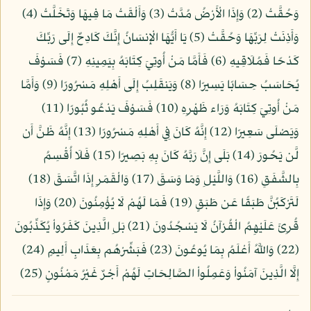
وَحُقَّتْ (2) وَإِذَا الْأَرْضُ مُدَّتْ (3) وَأَلْقَتْ مَا فِيهَا وَتَخَلَّتْ (4)
وَأَذِنَتْ لِرَبِّهَا وَحُقَّتْ (5) يَا أَيُّهَا الْإِنسَانُ إِنَّكَ كَادِحٌ إِلَى رَبِّكَ
كَدْحًا فَمُلَاقِيهِ (6) فَأَمَّا مَنْ أُوتِيَ كِتَابَهُ بِيَمِينِهِ (7) فَسَوْفَ
يُحَاسَبُ حِسَابًا يَسِيرًا (8) وَيَنقَلِبُ إِلَى أَهْلِهِ مَسْرُورًا (9) وَأَمَّا
مَنْ أُوتِيَ كِتَابَهُ وَرَاء ظَهْرِهِ (10) فَسَوْفَ يَدْعُو ثُبُورًا (11)
وَيَصْلَى سَعِيرًا (12) إِنَّهُ كَانَ فِي أَهْلِهِ مَسْرُورًا (13) إِنَّهُ ظَنَّ أَن
لَّن يَحُورَ (14) بَلَى إِنَّ رَبَّهُ كَانَ بِهِ بَصِيرًا (15) فَلَا أُقْسِمُ
بِالشَّفَقِ (16) وَاللَّيْلِ وَمَا وَسَقَ (17) وَالْقَمَرِ إِذَا اتَّسَقَ (18)
لَتَرْكَبُنَّ طَبَقًا عَن طَبَقٍ (19) فَمَا لَهُمْ لَا يُؤْمِنُونَ (20) وَإِذَا
قُرِئَ عَلَيْهِمُ الْقُرْآنُ لَا يَسْجُدُونَ (21) بَلِ الَّذِينَ كَفَرُواْ يُكَذِّبُونَ
(22) وَاللَّهُ أَعْلَمُ بِمَا يُوعُونَ (23) فَبَشِّرْهُم بِعَذَابٍ أَلِيمٍ (24)
إِلَّا الَّذِينَ آمَنُواْ وَعَمِلُواْ الصَّالِحَاتِ لَهُمْ أَجْرٌ غَيْرُ مَمْنُونٍ (25)