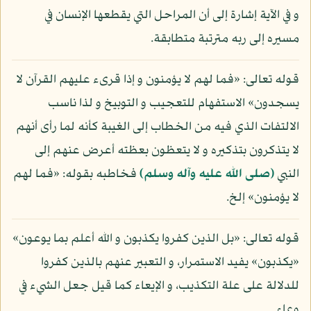
و في الآية إشارة إلى أن المراحل التي يقطعها الإنسان في
مسيره إلى ربه مترتبة متطابقة.
قوله تعالى: «فما لهم لا يؤمنون و إذا قرىء عليهم القرآن لا
يسجدون» الاستفهام للتعجيب و التوبيخ و لذا ناسب
الالتفات الذي فيه من الخطاب إلى الغيبة كأنه لما رأى أنهم
لا يتذكرون بتذكيره و لا يتعظون بعظته أعرض عنهم إلى
النبي
(صلى الله عليه وآله وسلم)
فخاطبه بقوله: «فما لهم
لا يؤمنون» إلخ.
قوله تعالى: «بل الذين كفروا يكذبون و الله أعلم بما يوعون»
«يكذبون» يفيد الاستمرار، و التعبير عنهم بالذين كفروا
للدلالة على علة التكذيب، و الإيعاء كما قيل جعل الشيء في
وعاء.