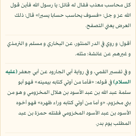
كل محاسب معذب فقال له قائل: يا رسول الله فأين قول
الله عز و جل: «فسوف يحاسب حسابا يسيرا» قال: ذلك
العرض يعني التصفح.
أقول: و روي في الدر المنثور، عن البخاري و مسلم و الترمذي
و غيرهم عن عائشة: مثله.
و في تفسير القمي، و في رواية أبي الجارود عن أبي جعفر
(عليه
السلام)
في قوله: «فأما من أوتي كتابه بيمينه» فهو أبو
سلمة عبد الله بن عبد الأسود بن هلال المخزومي و هو من
بني مخزوم، «و أما من أوتي كتابه وراء ظهره» فهو أخوه
الأسود بن عبد الأسود المخزومي فقتله حمزة بن عبد
المطلب يوم بدر.