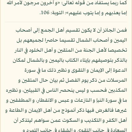
كما ربما يستفاد من قوله تعالى: «و آخرون مرجون لأمر الله
إما يعذبهم و إما يتوب عليهم»: التوبة: 106.
فمن الجائز أن لا يكون تقسيم أهل الجمع إلى أصحاب
اليمين و أصحاب الشمال تقسيما حاصرا لجميعهم بل
تخصيصا لأهل الجنة من المتقين و أهل الخلود في النار
بالذكر بتوصيفهم بإيتاء الكتاب باليمين و بالشمال لمكان
الدعوة إلى الإيمان و التقوى و نظير ذلك ما في سورة
المرسلات من ذكر يوم الفصل ثم بيان حال المتقين و
المكذبين فحسب و ليس ينحصر الناس في القبيلين، و نظيره
ما في سورة النبإ و النازعات و عبس و الانفطار، و المطففين و
غيرها فالغرض فيها ذكر أنموذج من أهل الإيمان و الطاعة و
أهل الكفر و التكذيب و السكوت عمن سواهم ليتذكر أن
السعادة في جانب التقوى و الشقاء في جانب التمرد و