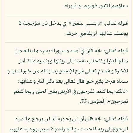
دعاؤهم الثبور قولهم: وا ثبوراه.
قوله تعالى: «و يصلى سعيرا» أي يدخل نارا مؤججة لا
يوصف عذابها، أو يقاسي حرها.
قوله تعالى: «إنه كان في أهله مسرورا» يسره ما يناله من
متاع الدنيا و تنجذب نفسه إلى زينتها و ينسيه ذلك أمر
الآخرة و قد ذم تعالى فرح الإنسان بما يناله من خير الدنيا و
سماه فرحا بغير حق قال تعالى بعد ذكر النار و عذابها:
«ذلكم بما كنتم تفرحون في الأرض بغير الحق و بما كنتم
تمرحون»: المؤمن: 75.
قوله تعالى: «إنه ظن أن لن يحور» أي لن يرجع و المراد
الرجوع إلى ربه للحساب و الجزاء، و لا سبب يوجبه عليهم