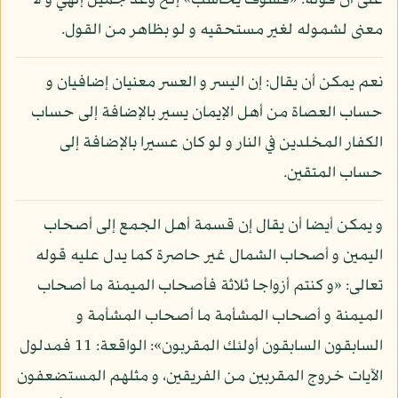
على أن قوله: «فسوف يحاسب» إلخ وعد جميل إلهي و لا
معنى لشموله لغير مستحقيه و لو بظاهر من القول.
نعم يمكن أن يقال: إن اليسر و العسر معنيان إضافيان و
حساب العصاة من أهل الإيمان يسير بالإضافة إلى حساب
الكفار المخلدين في النار و لو كان عسيرا بالإضافة إلى
حساب المتقين.
و يمكن أيضا أن يقال إن قسمة أهل الجمع إلى أصحاب
اليمين و أصحاب الشمال غير حاصرة كما يدل عليه قوله
تعالى: «و كنتم أزواجا ثلاثة فأصحاب الميمنة ما أصحاب
الميمنة و أصحاب المشأمة ما أصحاب المشأمة و
السابقون السابقون أولئك المقربون»: الواقعة: 11 فمدلول
الآيات خروج المقربين من الفريقين، و مثلهم المستضعفون