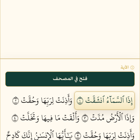
۞ الآية
فتح في المصحف
إِذَا ٱلسَّمَآءُ ٱنشَقَّتۡ ١
وَأَذِنَتۡ لِرَبِّهَا وَحُقَّتۡ ٢
وَإِذَا ٱلۡأَرۡضُ مُدَّتۡ ٣
وَأَلۡقَتۡ مَا فِيهَا وَتَخَلَّتۡ ٤
وَأَذِنَتۡ لِرَبِّهَا وَحُقَّتۡ ٥
يَٰٓأَيُّهَا ٱلۡإِنسَٰنُ إِنَّكَ كَادِحٌ