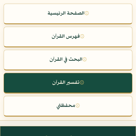
۞
الصفحة الرئيسية
۞
فهرس القرآن
۞
البحث في القرآن
۞
تفسير القرآن
۞
محفظتي