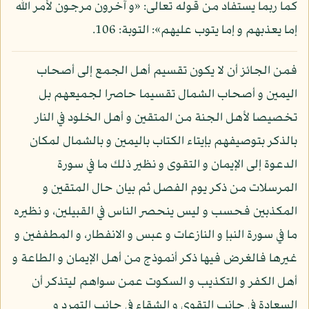
كما ربما يستفاد من قوله تعالى: «و آخرون مرجون لأمر الله
إما يعذبهم و إما يتوب عليهم»: التوبة: 106.
فمن الجائز أن لا يكون تقسيم أهل الجمع إلى أصحاب
اليمين و أصحاب الشمال تقسيما حاصرا لجميعهم بل
تخصيصا لأهل الجنة من المتقين و أهل الخلود في النار
بالذكر بتوصيفهم بإيتاء الكتاب باليمين و بالشمال لمكان
الدعوة إلى الإيمان و التقوى و نظير ذلك ما في سورة
المرسلات من ذكر يوم الفصل ثم بيان حال المتقين و
المكذبين فحسب و ليس ينحصر الناس في القبيلين، و نظيره
ما في سورة النبإ و النازعات و عبس و الانفطار، و المطففين و
غيرها فالغرض فيها ذكر أنموذج من أهل الإيمان و الطاعة و
أهل الكفر و التكذيب و السكوت عمن سواهم ليتذكر أن
السعادة في جانب التقوى و الشقاء في جانب التمرد و