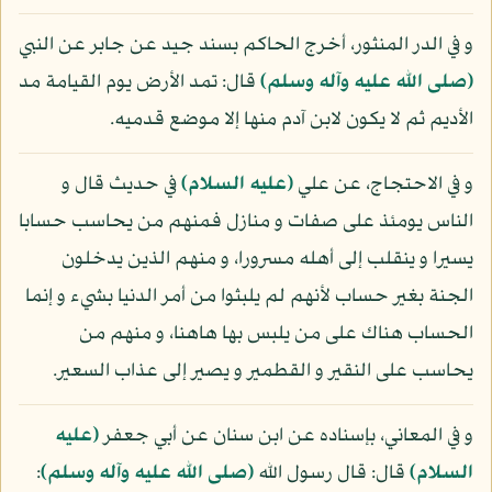
و في الدر المنثور، أخرج الحاكم بسند جيد عن جابر عن النبي
(صلى الله عليه وآله وسلم)
قال: تمد الأرض يوم القيامة مد
الأديم ثم لا يكون لابن آدم منها إلا موضع قدميه.
و في الاحتجاج، عن علي
(عليه السلام)
في حديث قال و
الناس يومئذ على صفات و منازل فمنهم من يحاسب حسابا
يسيرا و ينقلب إلى أهله مسرورا، و منهم الذين يدخلون
الجنة بغير حساب لأنهم لم يلبثوا من أمر الدنيا بشيء و إنما
الحساب هناك على من يلبس بها هاهنا، و منهم من
يحاسب على النقير و القطمير و يصير إلى عذاب السعير.
و في المعاني، بإسناده عن ابن سنان عن أبي جعفر
(عليه
السلام)
قال: قال رسول الله
(صلى الله عليه وآله وسلم)
: