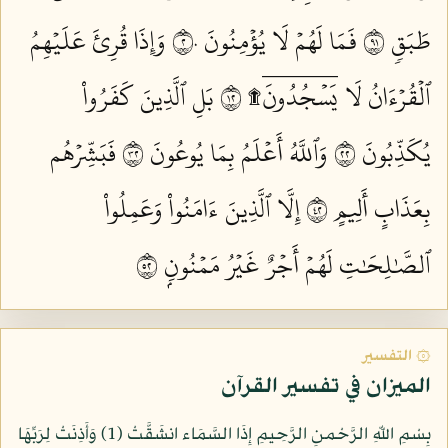
طَبَقٖ ١٩
فَمَا لَهُمۡ لَا يُؤۡمِنُونَ ٢٠
وَإِذَا قُرِئَ عَلَيۡهِمُ
ٱلۡقُرۡءَانُ لَا يَسۡجُدُونَۤ۩ ٢١
بَلِ ٱلَّذِينَ كَفَرُواْ
يُكَذِّبُونَ ٢٢
وَٱللَّهُ أَعۡلَمُ بِمَا يُوعُونَ ٢٣
فَبَشِّرۡهُم
بِعَذَابٍ أَلِيمٍ ٢٤
إِلَّا ٱلَّذِينَ ءَامَنُواْ وَعَمِلُواْ
ٱلصَّٰلِحَٰتِ لَهُمۡ أَجۡرٌ غَيۡرُ مَمۡنُونِۭ ٢٥
۞ التفسير
الميزان في تفسير القرآن
بِسْمِ اللّهِ الرَّحْمنِ الرَّحِيمِ إِذَا السَّمَاء انشَقَّتْ (1) وَأَذِنَتْ لِرَبِّهَا