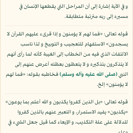
و في الآية إشارة إلى أن المراحل التي يقطعها الإنسان في
مسيره إلى ربه مترتبة متطابقة.
قوله تعالى: «فما لهم لا يؤمنون و إذا قرىء عليهم القرآن لا
يسجدون» الاستفهام للتعجيب و التوبيخ و لذا ناسب
الالتفات الذي فيه من الخطاب إلى الغيبة كأنه لما رأى أنهم
لا يتذكرون بتذكيره و لا يتعظون بعظته أعرض عنهم إلى
النبي
(صلى الله عليه وآله وسلم)
فخاطبه بقوله: «فما لهم
لا يؤمنون» إلخ.
قوله تعالى: «بل الذين كفروا يكذبون و الله أعلم بما يوعون»
«يكذبون» يفيد الاستمرار، و التعبير عنهم بالذين كفروا
للدلالة على علة التكذيب، و الإيعاء كما قيل جعل الشيء في
وعاء.