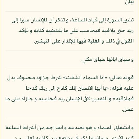
بيان
تشير السورة إلى قيام الساعة، و تذكر أن للإنسان سيرا إلى
ربه حتى يلاقيه فيحاسب على ما يقتضيه كتابه و تؤكد
القول في ذلك و الغلبة فيها للإنذار على التبشير.
و سياق آياتها سياق مكي.
قوله تعالى: «إذا السماء انشقت» شرط جزاؤه محذوف يدل
عليه قوله: «يا أيها الإنسان إنك كادح إلى ربك كدحا
فملاقيه» و التقدير: لاقى الإنسان ربه فحاسبه و جازاه على ما
عمل.
و انشقاق السماء و هو تصدعه و انفراجه من أشراط الساعة
كمد الأرض و سائر ما ذكر في مواضع من كلامه تعالى من