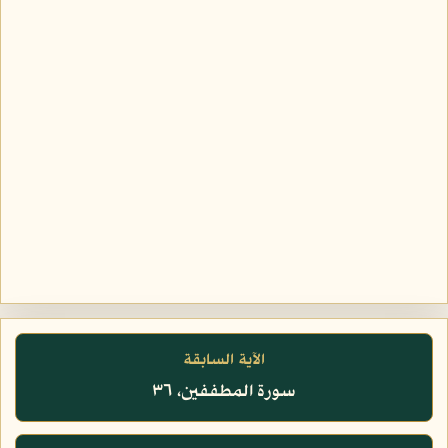
الآية السابقة
سورة المطففين، ٣٦