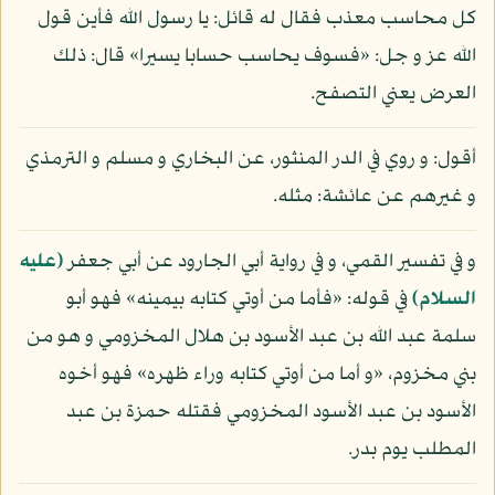
كل محاسب معذب فقال له قائل: يا رسول الله فأين قول
الله عز و جل: «فسوف يحاسب حسابا يسيرا» قال: ذلك
العرض يعني التصفح.
أقول: و روي في الدر المنثور، عن البخاري و مسلم و الترمذي
و غيرهم عن عائشة: مثله.
و في تفسير القمي، و في رواية أبي الجارود عن أبي جعفر
(عليه
السلام)
في قوله: «فأما من أوتي كتابه بيمينه» فهو أبو
سلمة عبد الله بن عبد الأسود بن هلال المخزومي و هو من
بني مخزوم، «و أما من أوتي كتابه وراء ظهره» فهو أخوه
الأسود بن عبد الأسود المخزومي فقتله حمزة بن عبد
المطلب يوم بدر.