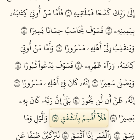
إِلَىٰ رَبِّكَ كَدۡحٗا فَمُلَٰقِيهِ ٦
فَأَمَّا مَنۡ أُوتِيَ كِتَٰبَهُۥ
بِيَمِينِهِۦ ٧
فَسَوۡفَ يُحَاسَبُ حِسَابٗا يَسِيرٗا ٨
وَيَنقَلِبُ إِلَىٰٓ أَهۡلِهِۦ مَسۡرُورٗا ٩
وَأَمَّا مَنۡ أُوتِيَ
كِتَٰبَهُۥ وَرَآءَ ظَهۡرِهِۦ ١٠
فَسَوۡفَ يَدۡعُواْ ثُبُورٗا ١١
وَيَصۡلَىٰ سَعِيرًا ١٢
إِنَّهُۥ كَانَ فِيٓ أَهۡلِهِۦ مَسۡرُورًا ١٣
إِنَّهُۥ ظَنَّ أَن لَّن يَحُورَ ١٤
بَلَىٰٓۚ إِنَّ رَبَّهُۥ كَانَ بِهِۦ
بَصِيرٗا ١٥
فَلَآ أُقۡسِمُ بِٱلشَّفَقِ ١٦
وَٱلَّيۡلِ وَمَا
وَسَقَ ١٧
وَٱلۡقَمَرِ إِذَا ٱتَّسَقَ ١٨
لَتَرۡكَبُنَّ طَبَقًا عَن