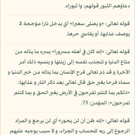
دعاؤهم الثبور قولهم: وا ثبوراه.
قوله تعالى: «و يصلى سعيرا» أي يدخل نارا مؤججة لا
يوصف عذابها، أو يقاسي حرها.
قوله تعالى: «إنه كان في أهله مسرورا» يسره ما يناله من
متاع الدنيا و تنجذب نفسه إلى زينتها و ينسيه ذلك أمر
الآخرة و قد ذم تعالى فرح الإنسان بما يناله من خير الدنيا و
سماه فرحا بغير حق قال تعالى بعد ذكر النار و عذابها:
«ذلكم بما كنتم تفرحون في الأرض بغير الحق و بما كنتم
تمرحون»: المؤمن: 75.
قوله تعالى: «إنه ظن أن لن يحور» أي لن يرجع و المراد
الرجوع إلى ربه للحساب و الجزاء، و لا سبب يوجبه عليهم