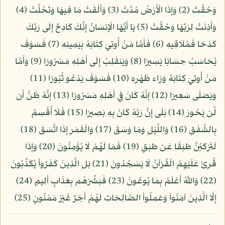
وَحُقَّتْ (2) وَإِذَا الْأَرْضُ مُدَّتْ (3) وَأَلْقَتْ مَا فِيهَا وَتَخَلَّتْ (4)
وَأَذِنَتْ لِرَبِّهَا وَحُقَّتْ (5) يَا أَيُّهَا الْإِنسَانُ إِنَّكَ كَادِحٌ إِلَى رَبِّكَ
كَدْحًا فَمُلَاقِيهِ (6) فَأَمَّا مَنْ أُوتِيَ كِتَابَهُ بِيَمِينِهِ (7) فَسَوْفَ
يُحَاسَبُ حِسَابًا يَسِيرًا (8) وَيَنقَلِبُ إِلَى أَهْلِهِ مَسْرُورًا (9) وَأَمَّا
مَنْ أُوتِيَ كِتَابَهُ وَرَاء ظَهْرِهِ (10) فَسَوْفَ يَدْعُو ثُبُورًا (11)
وَيَصْلَى سَعِيرًا (12) إِنَّهُ كَانَ فِي أَهْلِهِ مَسْرُورًا (13) إِنَّهُ ظَنَّ أَن
لَّن يَحُورَ (14) بَلَى إِنَّ رَبَّهُ كَانَ بِهِ بَصِيرًا (15) فَلَا أُقْسِمُ
بِالشَّفَقِ (16) وَاللَّيْلِ وَمَا وَسَقَ (17) وَالْقَمَرِ إِذَا اتَّسَقَ (18)
لَتَرْكَبُنَّ طَبَقًا عَن طَبَقٍ (19) فَمَا لَهُمْ لَا يُؤْمِنُونَ (20) وَإِذَا
قُرِئَ عَلَيْهِمُ الْقُرْآنُ لَا يَسْجُدُونَ (21) بَلِ الَّذِينَ كَفَرُواْ يُكَذِّبُونَ
(22) وَاللَّهُ أَعْلَمُ بِمَا يُوعُونَ (23) فَبَشِّرْهُم بِعَذَابٍ أَلِيمٍ (24)
إِلَّا الَّذِينَ آمَنُواْ وَعَمِلُواْ الصَّالِحَاتِ لَهُمْ أَجْرٌ غَيْرُ مَمْنُونٍ (25)