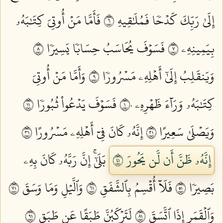
إِلَىٰ رَبِّكَ كَدۡحٗا فَمُلَٰقِيهِ ٦
فَأَمَّا مَنۡ أُوتِيَ كِتَٰبَهُۥ
بِيَمِينِهِۦ ٧
فَسَوۡفَ يُحَاسَبُ حِسَابٗا يَسِيرٗا ٨
وَيَنقَلِبُ إِلَىٰٓ أَهۡلِهِۦ مَسۡرُورٗا ٩
وَأَمَّا مَنۡ أُوتِيَ
كِتَٰبَهُۥ وَرَآءَ ظَهۡرِهِۦ ١٠
فَسَوۡفَ يَدۡعُواْ ثُبُورٗا ١١
وَيَصۡلَىٰ سَعِيرًا ١٢
إِنَّهُۥ كَانَ فِيٓ أَهۡلِهِۦ مَسۡرُورًا ١٣
إِنَّهُۥ ظَنَّ أَن لَّن يَحُورَ ١٤
بَلَىٰٓۚ إِنَّ رَبَّهُۥ كَانَ بِهِۦ
بَصِيرٗا ١٥
فَلَآ أُقۡسِمُ بِٱلشَّفَقِ ١٦
وَٱلَّيۡلِ وَمَا وَسَقَ ١٧
وَٱلۡقَمَرِ إِذَا ٱتَّسَقَ ١٨
لَتَرۡكَبُنَّ طَبَقًا عَن طَبَقٖ ١٩