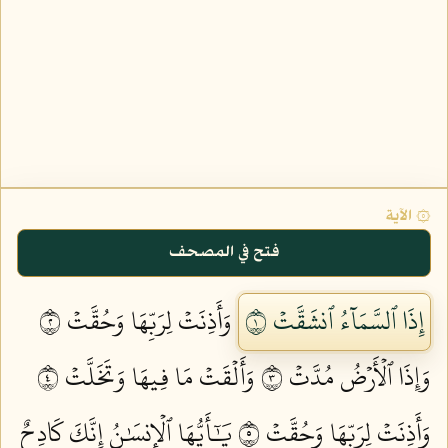
۞ الآية
فتح في المصحف
إِذَا ٱلسَّمَآءُ ٱنشَقَّتۡ ١
وَأَذِنَتۡ لِرَبِّهَا وَحُقَّتۡ ٢
وَإِذَا ٱلۡأَرۡضُ مُدَّتۡ ٣
وَأَلۡقَتۡ مَا فِيهَا وَتَخَلَّتۡ ٤
وَأَذِنَتۡ لِرَبِّهَا وَحُقَّتۡ ٥
يَٰٓأَيُّهَا ٱلۡإِنسَٰنُ إِنَّكَ كَادِحٌ