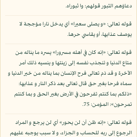
دعاؤهم الثبور قولهم: وا ثبوراه.
قوله تعالى: «و يصلى سعيرا» أي يدخل نارا مؤججة لا
يوصف عذابها، أو يقاسي حرها.
قوله تعالى: «إنه كان في أهله مسرورا» يسره ما يناله من
متاع الدنيا و تنجذب نفسه إلى زينتها و ينسيه ذلك أمر
الآخرة و قد ذم تعالى فرح الإنسان بما يناله من خير الدنيا و
سماه فرحا بغير حق قال تعالى بعد ذكر النار و عذابها:
«ذلكم بما كنتم تفرحون في الأرض بغير الحق و بما كنتم
تمرحون»: المؤمن: 75.
قوله تعالى: «إنه ظن أن لن يحور» أي لن يرجع و المراد
الرجوع إلى ربه للحساب و الجزاء، و لا سبب يوجبه عليهم