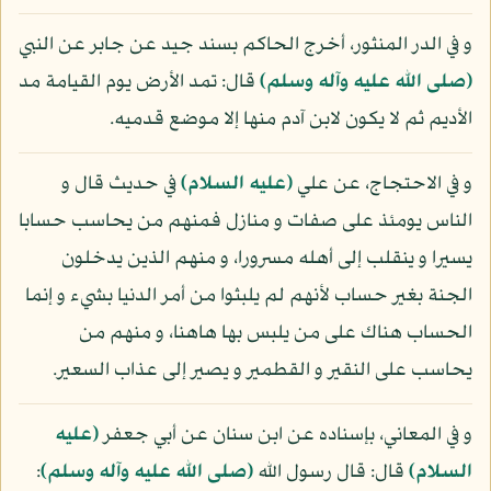
و في الدر المنثور، أخرج الحاكم بسند جيد عن جابر عن النبي
(صلى الله عليه وآله وسلم)
قال: تمد الأرض يوم القيامة مد
الأديم ثم لا يكون لابن آدم منها إلا موضع قدميه.
و في الاحتجاج، عن علي
(عليه السلام)
في حديث قال و
الناس يومئذ على صفات و منازل فمنهم من يحاسب حسابا
يسيرا و ينقلب إلى أهله مسرورا، و منهم الذين يدخلون
الجنة بغير حساب لأنهم لم يلبثوا من أمر الدنيا بشيء و إنما
الحساب هناك على من يلبس بها هاهنا، و منهم من
يحاسب على النقير و القطمير و يصير إلى عذاب السعير.
و في المعاني، بإسناده عن ابن سنان عن أبي جعفر
(عليه
السلام)
قال: قال رسول الله
(صلى الله عليه وآله وسلم)
: