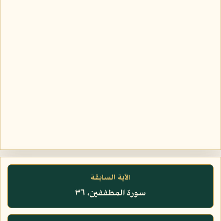
الآية السابقة
سورة المطففين، ٣٦