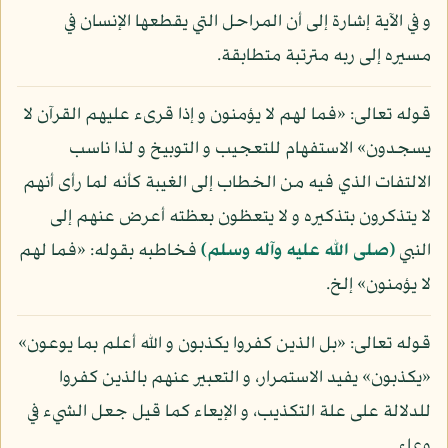
و في الآية إشارة إلى أن المراحل التي يقطعها الإنسان في
مسيره إلى ربه مترتبة متطابقة.
قوله تعالى: «فما لهم لا يؤمنون و إذا قرىء عليهم القرآن لا
يسجدون» الاستفهام للتعجيب و التوبيخ و لذا ناسب
الالتفات الذي فيه من الخطاب إلى الغيبة كأنه لما رأى أنهم
لا يتذكرون بتذكيره و لا يتعظون بعظته أعرض عنهم إلى
النبي
(صلى الله عليه وآله وسلم)
فخاطبه بقوله: «فما لهم
لا يؤمنون» إلخ.
قوله تعالى: «بل الذين كفروا يكذبون و الله أعلم بما يوعون»
«يكذبون» يفيد الاستمرار، و التعبير عنهم بالذين كفروا
للدلالة على علة التكذيب، و الإيعاء كما قيل جعل الشيء في
وعاء.