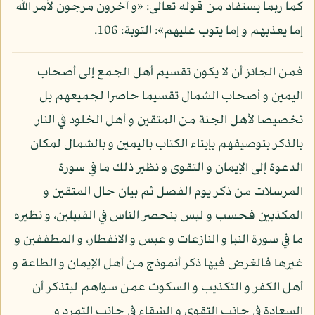
كما ربما يستفاد من قوله تعالى: «و آخرون مرجون لأمر الله
إما يعذبهم و إما يتوب عليهم»: التوبة: 106.
فمن الجائز أن لا يكون تقسيم أهل الجمع إلى أصحاب
اليمين و أصحاب الشمال تقسيما حاصرا لجميعهم بل
تخصيصا لأهل الجنة من المتقين و أهل الخلود في النار
بالذكر بتوصيفهم بإيتاء الكتاب باليمين و بالشمال لمكان
الدعوة إلى الإيمان و التقوى و نظير ذلك ما في سورة
المرسلات من ذكر يوم الفصل ثم بيان حال المتقين و
المكذبين فحسب و ليس ينحصر الناس في القبيلين، و نظيره
ما في سورة النبإ و النازعات و عبس و الانفطار، و المطففين و
غيرها فالغرض فيها ذكر أنموذج من أهل الإيمان و الطاعة و
أهل الكفر و التكذيب و السكوت عمن سواهم ليتذكر أن
السعادة في جانب التقوى و الشقاء في جانب التمرد و