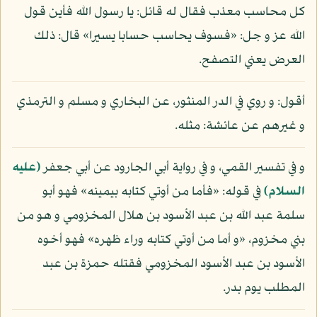
كل محاسب معذب فقال له قائل: يا رسول الله فأين قول
الله عز و جل: «فسوف يحاسب حسابا يسيرا» قال: ذلك
العرض يعني التصفح.
أقول: و روي في الدر المنثور، عن البخاري و مسلم و الترمذي
و غيرهم عن عائشة: مثله.
و في تفسير القمي، و في رواية أبي الجارود عن أبي جعفر
(عليه
السلام)
في قوله: «فأما من أوتي كتابه بيمينه» فهو أبو
سلمة عبد الله بن عبد الأسود بن هلال المخزومي و هو من
بني مخزوم، «و أما من أوتي كتابه وراء ظهره» فهو أخوه
الأسود بن عبد الأسود المخزومي فقتله حمزة بن عبد
المطلب يوم بدر.