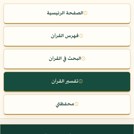
۞
الصفحة الرئيسية
۞
فهرس القرآن
۞
البحث في القرآن
۞
تفسير القرآن
۞
محفظتي