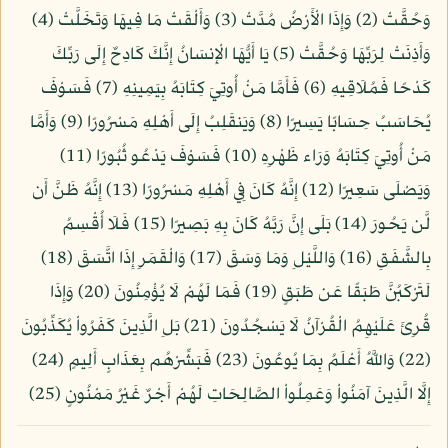
وَحُقَّتْ (2) وَإِذَا الْأَرْضُ مُدَّتْ (3) وَأَلْقَتْ مَا فِيهَا وَتَخَلَّتْ (4)
وَأَذِنَتْ لِرَبِّهَا وَحُقَّتْ (5) يَا أَيُّهَا الْإِنسَانُ إِنَّكَ كَادِحٌ إِلَى رَبِّكَ
كَدْحًا فَمُلَاقِيهِ (6) فَأَمَّا مَنْ أُوتِيَ كِتَابَهُ بِيَمِينِهِ (7) فَسَوْفَ
يُحَاسَبُ حِسَابًا يَسِيرًا (8) وَيَنقَلِبُ إِلَى أَهْلِهِ مَسْرُورًا (9) وَأَمَّا
مَنْ أُوتِيَ كِتَابَهُ وَرَاء ظَهْرِهِ (10) فَسَوْفَ يَدْعُو ثُبُورًا (11)
وَيَصْلَى سَعِيرًا (12) إِنَّهُ كَانَ فِي أَهْلِهِ مَسْرُورًا (13) إِنَّهُ ظَنَّ أَن
لَّن يَحُورَ (14) بَلَى إِنَّ رَبَّهُ كَانَ بِهِ بَصِيرًا (15) فَلَا أُقْسِمُ
بِالشَّفَقِ (16) وَاللَّيْلِ وَمَا وَسَقَ (17) وَالْقَمَرِ إِذَا اتَّسَقَ (18)
لَتَرْكَبُنَّ طَبَقًا عَن طَبَقٍ (19) فَمَا لَهُمْ لَا يُؤْمِنُونَ (20) وَإِذَا
قُرِئَ عَلَيْهِمُ الْقُرْآنُ لَا يَسْجُدُونَ (21) بَلِ الَّذِينَ كَفَرُواْ يُكَذِّبُونَ
(22) وَاللَّهُ أَعْلَمُ بِمَا يُوعُونَ (23) فَبَشِّرْهُم بِعَذَابٍ أَلِيمٍ (24)
إِلَّا الَّذِينَ آمَنُواْ وَعَمِلُواْ الصَّالِحَاتِ لَهُمْ أَجْرٌ غَيْرُ مَمْنُونٍ (25)