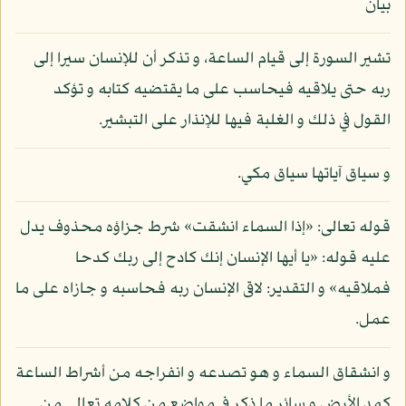
بيان
تشير السورة إلى قيام الساعة، و تذكر أن للإنسان سيرا إلى
ربه حتى يلاقيه فيحاسب على ما يقتضيه كتابه و تؤكد
القول في ذلك و الغلبة فيها للإنذار على التبشير.
و سياق آياتها سياق مكي.
قوله تعالى: «إذا السماء انشقت» شرط جزاؤه محذوف يدل
عليه قوله: «يا أيها الإنسان إنك كادح إلى ربك كدحا
فملاقيه» و التقدير: لاقى الإنسان ربه فحاسبه و جازاه على ما
عمل.
و انشقاق السماء و هو تصدعه و انفراجه من أشراط الساعة
كمد الأرض و سائر ما ذكر في مواضع من كلامه تعالى من