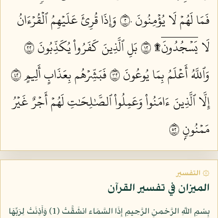
فَمَا لَهُمۡ لَا يُؤۡمِنُونَ ٢٠
وَإِذَا قُرِئَ عَلَيۡهِمُ ٱلۡقُرۡءَانُ
لَا يَسۡجُدُونَۤ۩ ٢١
بَلِ ٱلَّذِينَ كَفَرُواْ يُكَذِّبُونَ ٢٢
وَٱللَّهُ أَعۡلَمُ بِمَا يُوعُونَ ٢٣
فَبَشِّرۡهُم بِعَذَابٍ أَلِيمٍ ٢٤
إِلَّا ٱلَّذِينَ ءَامَنُواْ وَعَمِلُواْ ٱلصَّٰلِحَٰتِ لَهُمۡ أَجۡرٌ غَيۡرُ
مَمۡنُونِۭ ٢٥
۞ التفسير
الميزان في تفسير القرآن
بِسْمِ اللّهِ الرَّحْمنِ الرَّحِيمِ إِذَا السَّمَاء انشَقَّتْ (1) وَأَذِنَتْ لِرَبِّهَا