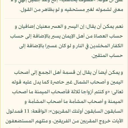
على أن قوله: «فسوف يحاسب» إلخ وعد جميل إلهي و لا
معنى لشموله لغير مستحقيه و لو بظاهر من القول.
نعم يمكن أن يقال: إن اليسر و العسر معنيان إضافيان و
حساب العصاة من أهل الإيمان يسير بالإضافة إلى حساب
الكفار المخلدين في النار و لو كان عسيرا بالإضافة إلى
حساب المتقين.
و يمكن أيضا أن يقال إن قسمة أهل الجمع إلى أصحاب
اليمين و أصحاب الشمال غير حاصرة كما يدل عليه قوله
تعالى: «و كنتم أزواجا ثلاثة فأصحاب الميمنة ما أصحاب
الميمنة و أصحاب المشأمة ما أصحاب المشأمة و
السابقون السابقون أولئك المقربون»: الواقعة: 11 فمدلول
الآيات خروج المقربين من الفريقين، و مثلهم المستضعفون