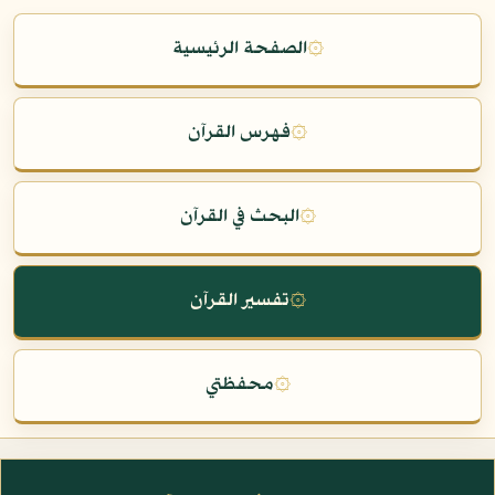
۞
الصفحة الرئيسية
۞
فهرس القرآن
۞
البحث في القرآن
۞
تفسير القرآن
۞
محفظتي