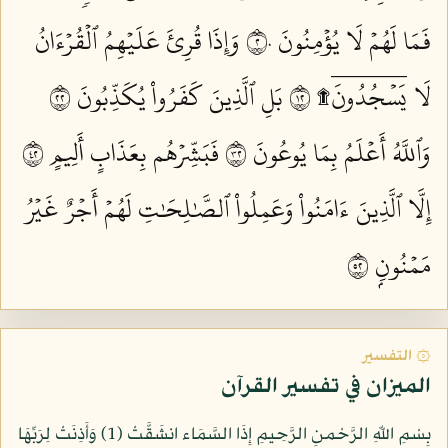
فَمَا لَهُمۡ لَا يُؤۡمِنُونَ ٢٠
وَإِذَا قُرِئَ عَلَيۡهِمُ ٱلۡقُرۡءَانُ
لَا يَسۡجُدُونَۤ۩ ٢١
بَلِ ٱلَّذِينَ كَفَرُواْ يُكَذِّبُونَ ٢٢
وَٱللَّهُ أَعۡلَمُ بِمَا يُوعُونَ ٢٣
فَبَشِّرۡهُم بِعَذَابٍ أَلِيمٍ ٢٤
إِلَّا ٱلَّذِينَ ءَامَنُواْ وَعَمِلُواْ ٱلصَّٰلِحَٰتِ لَهُمۡ أَجۡرٌ غَيۡرُ
مَمۡنُونِۭ ٢٥
۞ التفسير
الميزان في تفسير القرآن
بِسْمِ اللّهِ الرَّحْمنِ الرَّحِيمِ إِذَا السَّمَاء انشَقَّتْ (1) وَأَذِنَتْ لِرَبِّهَا