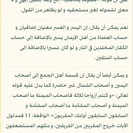
على أن قوله: «فسوف يحاسب» إلخ وعد جميل إلهي و لا
معنى لشموله لغير مستحقيه و لو بظاهر من القول.
نعم يمكن أن يقال: إن اليسر و العسر معنيان إضافيان و
حساب العصاة من أهل الإيمان يسير بالإضافة إلى حساب
الكفار المخلدين في النار و لو كان عسيرا بالإضافة إلى
حساب المتقين.
و يمكن أيضا أن يقال إن قسمة أهل الجمع إلى أصحاب
اليمين و أصحاب الشمال غير حاصرة كما يدل عليه قوله
تعالى: «و كنتم أزواجا ثلاثة فأصحاب الميمنة ما أصحاب
الميمنة و أصحاب المشأمة ما أصحاب المشأمة و
السابقون السابقون أولئك المقربون»: الواقعة: 11 فمدلول
الآيات خروج المقربين من الفريقين، و مثلهم المستضعفون