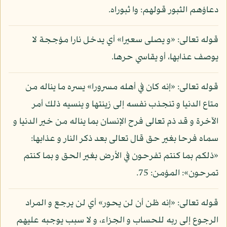
دعاؤهم الثبور قولهم: وا ثبوراه.
قوله تعالى: «و يصلى سعيرا» أي يدخل نارا مؤججة لا
يوصف عذابها، أو يقاسي حرها.
قوله تعالى: «إنه كان في أهله مسرورا» يسره ما يناله من
متاع الدنيا و تنجذب نفسه إلى زينتها و ينسيه ذلك أمر
الآخرة و قد ذم تعالى فرح الإنسان بما يناله من خير الدنيا و
سماه فرحا بغير حق قال تعالى بعد ذكر النار و عذابها:
«ذلكم بما كنتم تفرحون في الأرض بغير الحق و بما كنتم
تمرحون»: المؤمن: 75.
قوله تعالى: «إنه ظن أن لن يحور» أي لن يرجع و المراد
الرجوع إلى ربه للحساب و الجزاء، و لا سبب يوجبه عليهم