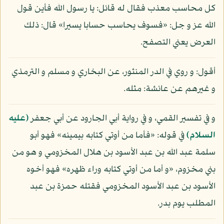
كل محاسب معذب فقال له قائل: يا رسول الله فأين قول
الله عز و جل: «فسوف يحاسب حسابا يسيرا» قال: ذلك
العرض يعني التصفح.
أقول: و روي في الدر المنثور، عن البخاري و مسلم و الترمذي
و غيرهم عن عائشة: مثله.
و في تفسير القمي، و في رواية أبي الجارود عن أبي جعفر
(عليه
السلام)
في قوله: «فأما من أوتي كتابه بيمينه» فهو أبو
سلمة عبد الله بن عبد الأسود بن هلال المخزومي و هو من
بني مخزوم، «و أما من أوتي كتابه وراء ظهره» فهو أخوه
الأسود بن عبد الأسود المخزومي فقتله حمزة بن عبد
المطلب يوم بدر.