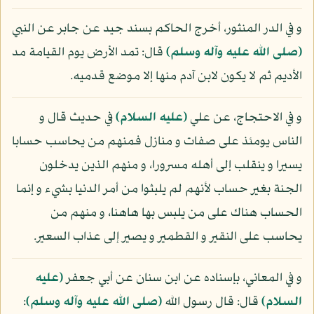
و في الدر المنثور، أخرج الحاكم بسند جيد عن جابر عن النبي
(صلى الله عليه وآله وسلم)
قال: تمد الأرض يوم القيامة مد
الأديم ثم لا يكون لابن آدم منها إلا موضع قدميه.
و في الاحتجاج، عن علي
(عليه السلام)
في حديث قال و
الناس يومئذ على صفات و منازل فمنهم من يحاسب حسابا
يسيرا و ينقلب إلى أهله مسرورا، و منهم الذين يدخلون
الجنة بغير حساب لأنهم لم يلبثوا من أمر الدنيا بشيء و إنما
الحساب هناك على من يلبس بها هاهنا، و منهم من
يحاسب على النقير و القطمير و يصير إلى عذاب السعير.
و في المعاني، بإسناده عن ابن سنان عن أبي جعفر
(عليه
السلام)
قال: قال رسول الله
(صلى الله عليه وآله وسلم)
: