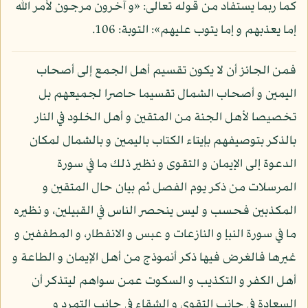
كما ربما يستفاد من قوله تعالى: «و آخرون مرجون لأمر الله
إما يعذبهم و إما يتوب عليهم»: التوبة: 106.
فمن الجائز أن لا يكون تقسيم أهل الجمع إلى أصحاب
اليمين و أصحاب الشمال تقسيما حاصرا لجميعهم بل
تخصيصا لأهل الجنة من المتقين و أهل الخلود في النار
بالذكر بتوصيفهم بإيتاء الكتاب باليمين و بالشمال لمكان
الدعوة إلى الإيمان و التقوى و نظير ذلك ما في سورة
المرسلات من ذكر يوم الفصل ثم بيان حال المتقين و
المكذبين فحسب و ليس ينحصر الناس في القبيلين، و نظيره
ما في سورة النبإ و النازعات و عبس و الانفطار، و المطففين و
غيرها فالغرض فيها ذكر أنموذج من أهل الإيمان و الطاعة و
أهل الكفر و التكذيب و السكوت عمن سواهم ليتذكر أن
السعادة في جانب التقوى و الشقاء في جانب التمرد و