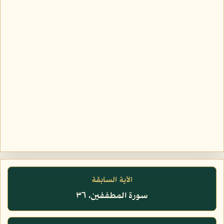
الآية السابقة
سورة المطففين، ٣٦