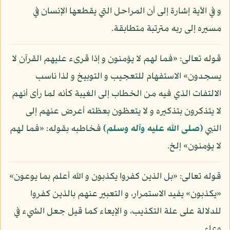
و في الآية إشارة إلى أن المراحل التي يقطعها الإنسان في
مسيره إلى ربه مترتبة متطابقة.
قوله تعالى: «فما لهم لا يؤمنون و إذا قرىء عليهم القرآن لا
يسجدون» الاستفهام للتعجيب و التوبيخ و لذا ناسب
الالتفات الذي فيه من الخطاب إلى الغيبة كأنه لما رأى أنهم
لا يتذكرون بتذكيره و لا يتعظون بعظته أعرض عنهم إلى
النبي
(صلى الله عليه وآله وسلم)
فخاطبه بقوله: «فما لهم
لا يؤمنون» إلخ.
قوله تعالى: «بل الذين كفروا يكذبون و الله أعلم بما يوعون»
«يكذبون» يفيد الاستمرار، و التعبير عنهم بالذين كفروا
للدلالة على علة التكذيب، و الإيعاء كما قيل جعل الشيء في
وعاء.