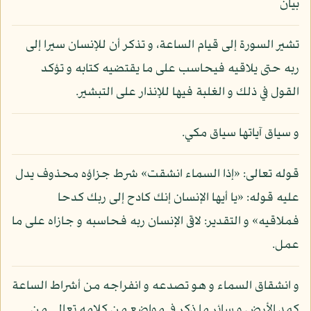
بيان
تشير السورة إلى قيام الساعة، و تذكر أن للإنسان سيرا إلى
ربه حتى يلاقيه فيحاسب على ما يقتضيه كتابه و تؤكد
القول في ذلك و الغلبة فيها للإنذار على التبشير.
و سياق آياتها سياق مكي.
قوله تعالى: «إذا السماء انشقت» شرط جزاؤه محذوف يدل
عليه قوله: «يا أيها الإنسان إنك كادح إلى ربك كدحا
فملاقيه» و التقدير: لاقى الإنسان ربه فحاسبه و جازاه على ما
عمل.
و انشقاق السماء و هو تصدعه و انفراجه من أشراط الساعة
كمد الأرض و سائر ما ذكر في مواضع من كلامه تعالى من