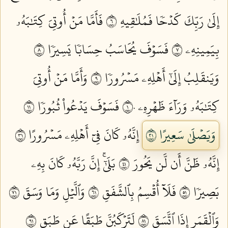
إِلَىٰ رَبِّكَ كَدۡحٗا فَمُلَٰقِيهِ ٦
فَأَمَّا مَنۡ أُوتِيَ كِتَٰبَهُۥ
بِيَمِينِهِۦ ٧
فَسَوۡفَ يُحَاسَبُ حِسَابٗا يَسِيرٗا ٨
وَيَنقَلِبُ إِلَىٰٓ أَهۡلِهِۦ مَسۡرُورٗا ٩
وَأَمَّا مَنۡ أُوتِيَ
كِتَٰبَهُۥ وَرَآءَ ظَهۡرِهِۦ ١٠
فَسَوۡفَ يَدۡعُواْ ثُبُورٗا ١١
وَيَصۡلَىٰ سَعِيرًا ١٢
إِنَّهُۥ كَانَ فِيٓ أَهۡلِهِۦ مَسۡرُورًا ١٣
إِنَّهُۥ ظَنَّ أَن لَّن يَحُورَ ١٤
بَلَىٰٓۚ إِنَّ رَبَّهُۥ كَانَ بِهِۦ
بَصِيرٗا ١٥
فَلَآ أُقۡسِمُ بِٱلشَّفَقِ ١٦
وَٱلَّيۡلِ وَمَا وَسَقَ ١٧
وَٱلۡقَمَرِ إِذَا ٱتَّسَقَ ١٨
لَتَرۡكَبُنَّ طَبَقًا عَن طَبَقٖ ١٩