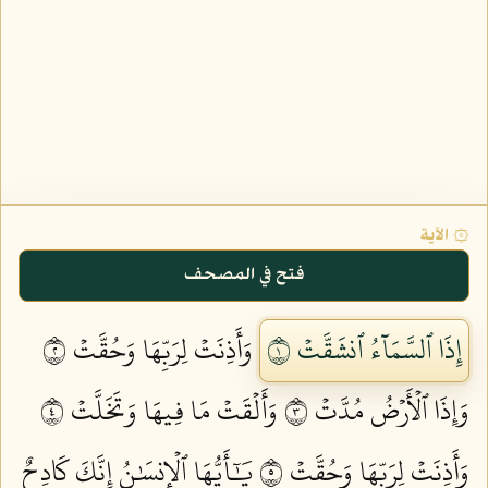
۞ الآية
فتح في المصحف
إِذَا ٱلسَّمَآءُ ٱنشَقَّتۡ ١
وَأَذِنَتۡ لِرَبِّهَا وَحُقَّتۡ ٢
وَإِذَا ٱلۡأَرۡضُ مُدَّتۡ ٣
وَأَلۡقَتۡ مَا فِيهَا وَتَخَلَّتۡ ٤
وَأَذِنَتۡ لِرَبِّهَا وَحُقَّتۡ ٥
يَٰٓأَيُّهَا ٱلۡإِنسَٰنُ إِنَّكَ كَادِحٌ