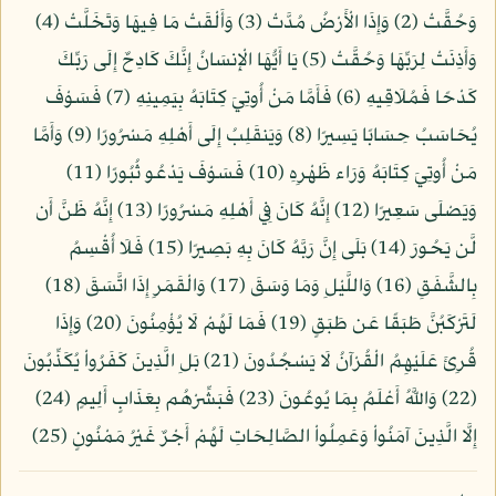
وَحُقَّتْ (2) وَإِذَا الْأَرْضُ مُدَّتْ (3) وَأَلْقَتْ مَا فِيهَا وَتَخَلَّتْ (4)
وَأَذِنَتْ لِرَبِّهَا وَحُقَّتْ (5) يَا أَيُّهَا الْإِنسَانُ إِنَّكَ كَادِحٌ إِلَى رَبِّكَ
كَدْحًا فَمُلَاقِيهِ (6) فَأَمَّا مَنْ أُوتِيَ كِتَابَهُ بِيَمِينِهِ (7) فَسَوْفَ
يُحَاسَبُ حِسَابًا يَسِيرًا (8) وَيَنقَلِبُ إِلَى أَهْلِهِ مَسْرُورًا (9) وَأَمَّا
مَنْ أُوتِيَ كِتَابَهُ وَرَاء ظَهْرِهِ (10) فَسَوْفَ يَدْعُو ثُبُورًا (11)
وَيَصْلَى سَعِيرًا (12) إِنَّهُ كَانَ فِي أَهْلِهِ مَسْرُورًا (13) إِنَّهُ ظَنَّ أَن
لَّن يَحُورَ (14) بَلَى إِنَّ رَبَّهُ كَانَ بِهِ بَصِيرًا (15) فَلَا أُقْسِمُ
بِالشَّفَقِ (16) وَاللَّيْلِ وَمَا وَسَقَ (17) وَالْقَمَرِ إِذَا اتَّسَقَ (18)
لَتَرْكَبُنَّ طَبَقًا عَن طَبَقٍ (19) فَمَا لَهُمْ لَا يُؤْمِنُونَ (20) وَإِذَا
قُرِئَ عَلَيْهِمُ الْقُرْآنُ لَا يَسْجُدُونَ (21) بَلِ الَّذِينَ كَفَرُواْ يُكَذِّبُونَ
(22) وَاللَّهُ أَعْلَمُ بِمَا يُوعُونَ (23) فَبَشِّرْهُم بِعَذَابٍ أَلِيمٍ (24)
إِلَّا الَّذِينَ آمَنُواْ وَعَمِلُواْ الصَّالِحَاتِ لَهُمْ أَجْرٌ غَيْرُ مَمْنُونٍ (25)