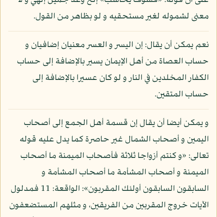
على أن قوله: «فسوف يحاسب» إلخ وعد جميل إلهي و لا
معنى لشموله لغير مستحقيه و لو بظاهر من القول.
نعم يمكن أن يقال: إن اليسر و العسر معنيان إضافيان و
حساب العصاة من أهل الإيمان يسير بالإضافة إلى حساب
الكفار المخلدين في النار و لو كان عسيرا بالإضافة إلى
حساب المتقين.
و يمكن أيضا أن يقال إن قسمة أهل الجمع إلى أصحاب
اليمين و أصحاب الشمال غير حاصرة كما يدل عليه قوله
تعالى: «و كنتم أزواجا ثلاثة فأصحاب الميمنة ما أصحاب
الميمنة و أصحاب المشأمة ما أصحاب المشأمة و
السابقون السابقون أولئك المقربون»: الواقعة: 11 فمدلول
الآيات خروج المقربين من الفريقين، و مثلهم المستضعفون