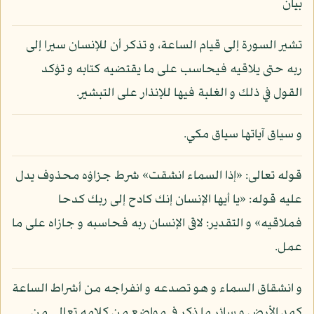
بيان
تشير السورة إلى قيام الساعة، و تذكر أن للإنسان سيرا إلى
ربه حتى يلاقيه فيحاسب على ما يقتضيه كتابه و تؤكد
القول في ذلك و الغلبة فيها للإنذار على التبشير.
و سياق آياتها سياق مكي.
قوله تعالى: «إذا السماء انشقت» شرط جزاؤه محذوف يدل
عليه قوله: «يا أيها الإنسان إنك كادح إلى ربك كدحا
فملاقيه» و التقدير: لاقى الإنسان ربه فحاسبه و جازاه على ما
عمل.
و انشقاق السماء و هو تصدعه و انفراجه من أشراط الساعة
كمد الأرض و سائر ما ذكر في مواضع من كلامه تعالى من