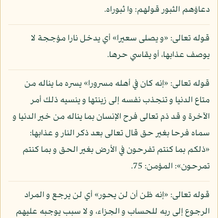
دعاؤهم الثبور قولهم: وا ثبوراه.
قوله تعالى: «و يصلى سعيرا» أي يدخل نارا مؤججة لا
يوصف عذابها، أو يقاسي حرها.
قوله تعالى: «إنه كان في أهله مسرورا» يسره ما يناله من
متاع الدنيا و تنجذب نفسه إلى زينتها و ينسيه ذلك أمر
الآخرة و قد ذم تعالى فرح الإنسان بما يناله من خير الدنيا و
سماه فرحا بغير حق قال تعالى بعد ذكر النار و عذابها:
«ذلكم بما كنتم تفرحون في الأرض بغير الحق و بما كنتم
تمرحون»: المؤمن: 75.
قوله تعالى: «إنه ظن أن لن يحور» أي لن يرجع و المراد
الرجوع إلى ربه للحساب و الجزاء، و لا سبب يوجبه عليهم