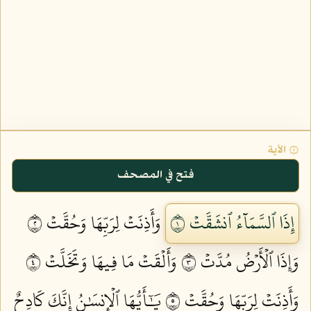
۞ الآية
فتح في المصحف
إِذَا ٱلسَّمَآءُ ٱنشَقَّتۡ ١
وَأَذِنَتۡ لِرَبِّهَا وَحُقَّتۡ ٢
وَإِذَا ٱلۡأَرۡضُ مُدَّتۡ ٣
وَأَلۡقَتۡ مَا فِيهَا وَتَخَلَّتۡ ٤
وَأَذِنَتۡ لِرَبِّهَا وَحُقَّتۡ ٥
يَٰٓأَيُّهَا ٱلۡإِنسَٰنُ إِنَّكَ كَادِحٌ