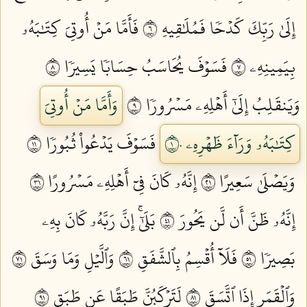
إِلَىٰ رَبِّكَ كَدۡحٗا فَمُلَٰقِيهِ ٦
فَأَمَّا مَنۡ أُوتِيَ كِتَٰبَهُۥ
بِيَمِينِهِۦ ٧
فَسَوۡفَ يُحَاسَبُ حِسَابٗا يَسِيرٗا ٨
وَيَنقَلِبُ إِلَىٰٓ أَهۡلِهِۦ مَسۡرُورٗا ٩
وَأَمَّا مَنۡ أُوتِيَ
كِتَٰبَهُۥ وَرَآءَ ظَهۡرِهِۦ ١٠
فَسَوۡفَ يَدۡعُواْ ثُبُورٗا ١١
وَيَصۡلَىٰ سَعِيرًا ١٢
إِنَّهُۥ كَانَ فِيٓ أَهۡلِهِۦ مَسۡرُورًا ١٣
إِنَّهُۥ ظَنَّ أَن لَّن يَحُورَ ١٤
بَلَىٰٓۚ إِنَّ رَبَّهُۥ كَانَ بِهِۦ
بَصِيرٗا ١٥
فَلَآ أُقۡسِمُ بِٱلشَّفَقِ ١٦
وَٱلَّيۡلِ وَمَا وَسَقَ ١٧
وَٱلۡقَمَرِ إِذَا ٱتَّسَقَ ١٨
لَتَرۡكَبُنَّ طَبَقًا عَن طَبَقٖ ١٩