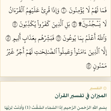
فَمَا لَهُمۡ لَا يُؤۡمِنُونَ ٢٠
وَإِذَا قُرِئَ عَلَيۡهِمُ ٱلۡقُرۡءَانُ
لَا يَسۡجُدُونَۤ۩ ٢١
بَلِ ٱلَّذِينَ كَفَرُواْ يُكَذِّبُونَ ٢٢
وَٱللَّهُ أَعۡلَمُ بِمَا يُوعُونَ ٢٣
فَبَشِّرۡهُم بِعَذَابٍ أَلِيمٍ ٢٤
إِلَّا ٱلَّذِينَ ءَامَنُواْ وَعَمِلُواْ ٱلصَّٰلِحَٰتِ لَهُمۡ أَجۡرٌ غَيۡرُ
مَمۡنُونِۭ ٢٥
۞ التفسير
الميزان في تفسير القرآن
بِسْمِ اللّهِ الرَّحْمنِ الرَّحِيمِ إِذَا السَّمَاء انشَقَّتْ (1) وَأَذِنَتْ لِرَبِّهَا