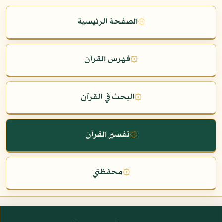
۞
الصفحة الرئيسية
۞
فهرس القرآن
۞
البحث في القرآن
۞
تفسير القرآن
۞
محفظتي