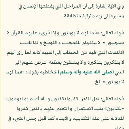
و في الآية إشارة إلى أن المراحل التي يقطعها الإنسان في
مسيره إلى ربه مترتبة متطابقة.
قوله تعالى: «فما لهم لا يؤمنون و إذا قرىء عليهم القرآن لا
يسجدون» الاستفهام للتعجيب و التوبيخ و لذا ناسب
الالتفات الذي فيه من الخطاب إلى الغيبة كأنه لما رأى أنهم
لا يتذكرون بتذكيره و لا يتعظون بعظته أعرض عنهم إلى
النبي
(صلى الله عليه وآله وسلم)
فخاطبه بقوله: «فما لهم
لا يؤمنون» إلخ.
قوله تعالى: «بل الذين كفروا يكذبون و الله أعلم بما يوعون»
«يكذبون» يفيد الاستمرار، و التعبير عنهم بالذين كفروا
للدلالة على علة التكذيب، و الإيعاء كما قيل جعل الشيء في
وعاء.