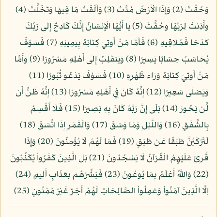
وَحُقَّتْ (2) وَإِذَا الْأَرْضُ مُدَّتْ (3) وَأَلْقَتْ مَا فِيهَا وَتَخَلَّتْ (4)
وَأَذِنَتْ لِرَبِّهَا وَحُقَّتْ (5) يَا أَيُّهَا الْإِنسَانُ إِنَّكَ كَادِحٌ إِلَى رَبِّكَ
كَدْحًا فَمُلَاقِيهِ (6) فَأَمَّا مَنْ أُوتِيَ كِتَابَهُ بِيَمِينِهِ (7) فَسَوْفَ
يُحَاسَبُ حِسَابًا يَسِيرًا (8) وَيَنقَلِبُ إِلَى أَهْلِهِ مَسْرُورًا (9) وَأَمَّا
مَنْ أُوتِيَ كِتَابَهُ وَرَاء ظَهْرِهِ (10) فَسَوْفَ يَدْعُو ثُبُورًا (11)
وَيَصْلَى سَعِيرًا (12) إِنَّهُ كَانَ فِي أَهْلِهِ مَسْرُورًا (13) إِنَّهُ ظَنَّ أَن
لَّن يَحُورَ (14) بَلَى إِنَّ رَبَّهُ كَانَ بِهِ بَصِيرًا (15) فَلَا أُقْسِمُ
بِالشَّفَقِ (16) وَاللَّيْلِ وَمَا وَسَقَ (17) وَالْقَمَرِ إِذَا اتَّسَقَ (18)
لَتَرْكَبُنَّ طَبَقًا عَن طَبَقٍ (19) فَمَا لَهُمْ لَا يُؤْمِنُونَ (20) وَإِذَا
قُرِئَ عَلَيْهِمُ الْقُرْآنُ لَا يَسْجُدُونَ (21) بَلِ الَّذِينَ كَفَرُواْ يُكَذِّبُونَ
(22) وَاللَّهُ أَعْلَمُ بِمَا يُوعُونَ (23) فَبَشِّرْهُم بِعَذَابٍ أَلِيمٍ (24)
إِلَّا الَّذِينَ آمَنُواْ وَعَمِلُواْ الصَّالِحَاتِ لَهُمْ أَجْرٌ غَيْرُ مَمْنُونٍ (25)