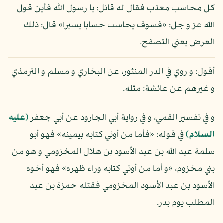
كل محاسب معذب فقال له قائل: يا رسول الله فأين قول
الله عز و جل: «فسوف يحاسب حسابا يسيرا» قال: ذلك
العرض يعني التصفح.
أقول: و روي في الدر المنثور، عن البخاري و مسلم و الترمذي
و غيرهم عن عائشة: مثله.
و في تفسير القمي، و في رواية أبي الجارود عن أبي جعفر
(عليه
السلام)
في قوله: «فأما من أوتي كتابه بيمينه» فهو أبو
سلمة عبد الله بن عبد الأسود بن هلال المخزومي و هو من
بني مخزوم، «و أما من أوتي كتابه وراء ظهره» فهو أخوه
الأسود بن عبد الأسود المخزومي فقتله حمزة بن عبد
المطلب يوم بدر.