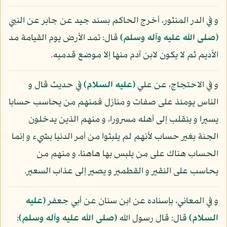
و في الدر المنثور، أخرج الحاكم بسند جيد عن جابر عن النبي
(صلى الله عليه وآله وسلم)
قال: تمد الأرض يوم القيامة مد
الأديم ثم لا يكون لابن آدم منها إلا موضع قدميه.
و في الاحتجاج، عن علي
(عليه السلام)
في حديث قال و
الناس يومئذ على صفات و منازل فمنهم من يحاسب حسابا
يسيرا و ينقلب إلى أهله مسرورا، و منهم الذين يدخلون
الجنة بغير حساب لأنهم لم يلبثوا من أمر الدنيا بشيء و إنما
الحساب هناك على من يلبس بها هاهنا، و منهم من
يحاسب على النقير و القطمير و يصير إلى عذاب السعير.
و في المعاني، بإسناده عن ابن سنان عن أبي جعفر
(عليه
السلام)
قال: قال رسول الله
(صلى الله عليه وآله وسلم)
: