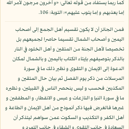
كما ربما يستفاد من قوله تعالى: «و آخرون مرجون لأمر الله
إما يعذبهم و إما يتوب عليهم»: التوبة: 106.
فمن الجائز أن لا يكون تقسيم أهل الجمع إلى أصحاب
اليمين و أصحاب الشمال تقسيما حاصرا لجميعهم بل
تخصيصا لأهل الجنة من المتقين و أهل الخلود في النار
بالذكر بتوصيفهم بإيتاء الكتاب باليمين و بالشمال لمكان
الدعوة إلى الإيمان و التقوى و نظير ذلك ما في سورة
المرسلات من ذكر يوم الفصل ثم بيان حال المتقين و
المكذبين فحسب و ليس ينحصر الناس في القبيلين، و نظيره
ما في سورة النبإ و النازعات و عبس و الانفطار، و المطففين و
غيرها فالغرض فيها ذكر أنموذج من أهل الإيمان و الطاعة و
أهل الكفر و التكذيب و السكوت عمن سواهم ليتذكر أن
السعادة في جانب التقوى و الشقاء في جانب التمرد و