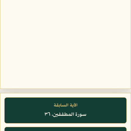
الآية السابقة
سورة المطففين، ٣٦