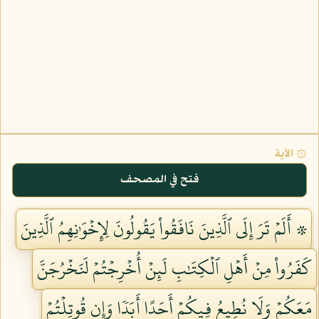
۞ الآية
فتح في المصحف
۞ أَلَمۡ تَرَ إِلَى ٱلَّذِينَ نَافَقُواْ يَقُولُونَ لِإِخۡوَٰنِهِمُ ٱلَّذِينَ
كَفَرُواْ مِنۡ أَهۡلِ ٱلۡكِتَٰبِ لَئِنۡ أُخۡرِجۡتُمۡ لَنَخۡرُجَنَّ
مَعَكُمۡ وَلَا نُطِيعُ فِيكُمۡ أَحَدًا أَبَدٗا وَإِن قُوتِلۡتُمۡ