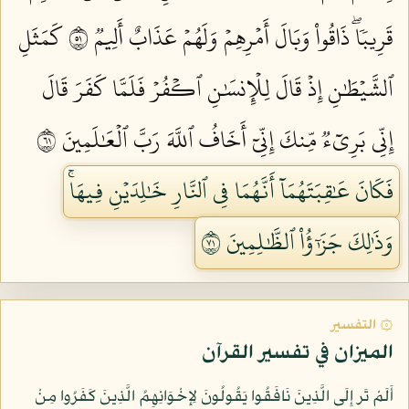
قَرِيبٗاۖ ذَاقُواْ وَبَالَ أَمۡرِهِمۡ وَلَهُمۡ عَذَابٌ أَلِيمٞ ١٥
كَمَثَلِ
ٱلشَّيۡطَٰنِ إِذۡ قَالَ لِلۡإِنسَٰنِ ٱكۡفُرۡ فَلَمَّا كَفَرَ قَالَ
إِنِّي بَرِيٓءٞ مِّنكَ إِنِّيٓ أَخَافُ ٱللَّهَ رَبَّ ٱلۡعَٰلَمِينَ ١٦
فَكَانَ عَٰقِبَتَهُمَآ أَنَّهُمَا فِي ٱلنَّارِ خَٰلِدَيۡنِ فِيهَاۚ
وَذَٰلِكَ جَزَٰٓؤُاْ ٱلظَّٰلِمِينَ ١٧
۞ التفسير
الميزان في تفسير القرآن
أَلَمْ تَر إِلَى الَّذِينَ نَافَقُوا يَقُولُونَ لِإِخْوَانِهِمُ الَّذِينَ كَفَرُوا مِنْ