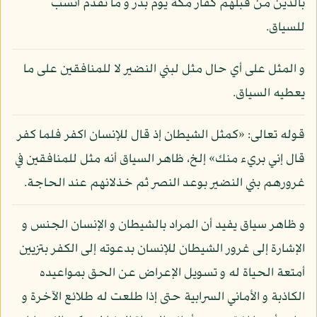
بالذين من قبلهم كفار مكة يوم بدر و ما تقدم أنسب
للسياق.
و المثل على أي حال مثل لبني النضير لا للمنافقين على ما
يعطيه السياق.
قوله تعالى: «كمثل الشيطان إذ قال للإنسان اكفر فلما كفر
قال إني بريء منك» إلخ، ظاهر السياق أنه مثل للمنافقين في
غرورهم بني النضير بوعد النصر ثم خذلانهم عند الحاجة.
و ظاهر سياق يفيد أن المراد بالشيطان و الإنسان الجنس و
الإشارة إلى غرور الشيطان للإنسان بدعوته إلى الكفر بتزيين
أمتعة الحياة له و تسويل الإعراض عن الحق بمواعيده
الكاذبة و الأماني السرابية حتى إذا طلعت له طلائع الآخرة و