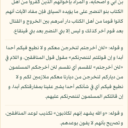
بن أبي و أصحابه، و المراد بإخوانهم الذين كفروا من أهل
الكتاب بنو النضير على ما يؤيده السياق فإن مفاد الآيات أنهم
كانوا قوما من أهل الكتاب دار أمرهم بين الخروج و القتال
بعد قوم آخر كذلك و ليس إلا بني النضير بعد بني قينقاع.
و قوله: «لئن أخرجتم لنخرجن معكم و لا نطيع فيكم أحدا
أبدا و إن قوتلتم لننصرنكم» مقول قول المنافقين، و اللام في
«لئن أخرجتم» للقسم أي نقسم لئن أخرجكم المسلمون
من دياركم لنخرجن من ديارنا معكم ملازمين لكم و لا
نطيع فيكم أي في شأنكم أحدا يشير علينا بمفارقتكم أبدا، و
إن قاتلكم المسلمون لننصرنكم عليهم.
و قوله: «و الله يشهد إنهم لكاذبون» تكذيب لوعد المنافقين،
و تصريح بأنهم لا يفون بوعدهم.