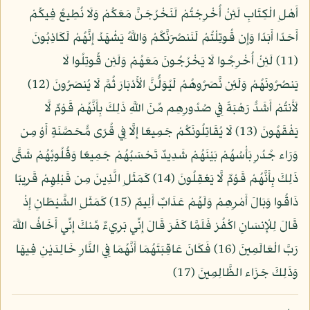
أَهْلِ الْكِتَابِ لَئِنْ أُخْرِجْتُمْ لَنَخْرُجَنَّ مَعَكُمْ وَلَا نُطِيعُ فِيكُمْ
أَحَدًا أَبَدًا وَإِن قُوتِلْتُمْ لَنَنصُرَنَّكُمْ وَاللَّهُ يَشْهَدُ إِنَّهُمْ لَكَاذِبُونَ
(11) لَئِنْ أُخْرِجُوا لَا يَخْرُجُونَ مَعَهُمْ وَلَئِن قُوتِلُوا لَا
يَنصُرُونَهُمْ وَلَئِن نَّصَرُوهُمْ لَيُوَلُّنَّ الْأَدْبَارَ ثُمَّ لَا يُنصَرُونَ (12)
لَأَنتُمْ أَشَدُّ رَهْبَةً فِي صُدُورِهِم مِّنَ اللَّهِ ذَلِكَ بِأَنَّهُمْ قَوْمٌ لَّا
يَفْقَهُونَ (13) لَا يُقَاتِلُونَكُمْ جَمِيعًا إِلَّا فِي قُرًى مُّحَصَّنَةٍ أَوْ مِن
وَرَاء جُدُرٍ بَأْسُهُمْ بَيْنَهُمْ شَدِيدٌ تَحْسَبُهُمْ جَمِيعًا وَقُلُوبُهُمْ شَتَّى
ذَلِكَ بِأَنَّهُمْ قَوْمٌ لَّا يَعْقِلُونَ (14) كَمَثَلِ الَّذِينَ مِن قَبْلِهِمْ قَرِيبًا
ذَاقُوا وَبَالَ أَمْرِهِمْ وَلَهُمْ عَذَابٌ أَلِيمٌ (15) كَمَثَلِ الشَّيْطَانِ إِذْ
قَالَ لِلْإِنسَانِ اكْفُرْ فَلَمَّا كَفَرَ قَالَ إِنِّي بَرِيءٌ مِّنكَ إِنِّي أَخَافُ اللَّهَ
رَبَّ الْعَالَمِينَ (16) فَكَانَ عَاقِبَتَهُمَا أَنَّهُمَا فِي النَّارِ خَالِدَيْنِ فِيهَا
وَذَلِكَ جَزَاء الظَّالِمِينَ (17)