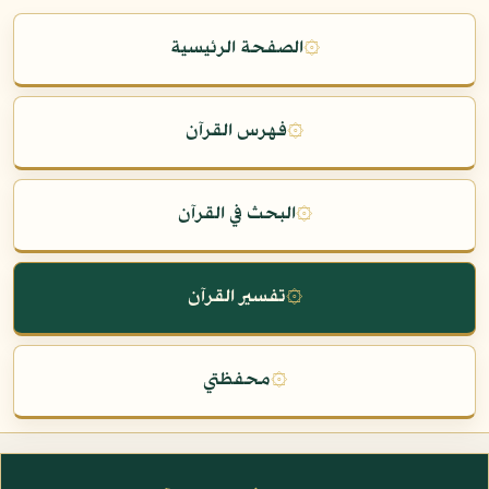
۞
الصفحة الرئيسية
۞
فهرس القرآن
۞
البحث في القرآن
۞
تفسير القرآن
۞
محفظتي