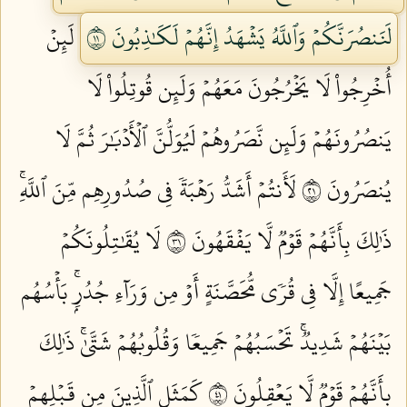
لَنَنصُرَنَّكُمۡ وَٱللَّهُ يَشۡهَدُ إِنَّهُمۡ لَكَٰذِبُونَ ١١
لَئِنۡ
أُخۡرِجُواْ لَا يَخۡرُجُونَ مَعَهُمۡ وَلَئِن قُوتِلُواْ لَا
يَنصُرُونَهُمۡ وَلَئِن نَّصَرُوهُمۡ لَيُوَلُّنَّ ٱلۡأَدۡبَٰرَ ثُمَّ لَا
يُنصَرُونَ ١٢
لَأَنتُمۡ أَشَدُّ رَهۡبَةٗ فِي صُدُورِهِم مِّنَ ٱللَّهِۚ
ذَٰلِكَ بِأَنَّهُمۡ قَوۡمٞ لَّا يَفۡقَهُونَ ١٣
لَا يُقَٰتِلُونَكُمۡ
جَمِيعًا إِلَّا فِي قُرٗى مُّحَصَّنَةٍ أَوۡ مِن وَرَآءِ جُدُرِۭۚ بَأۡسُهُم
بَيۡنَهُمۡ شَدِيدٞۚ تَحۡسَبُهُمۡ جَمِيعٗا وَقُلُوبُهُمۡ شَتَّىٰۚ ذَٰلِكَ
بِأَنَّهُمۡ قَوۡمٞ لَّا يَعۡقِلُونَ ١٤
كَمَثَلِ ٱلَّذِينَ مِن قَبۡلِهِمۡ