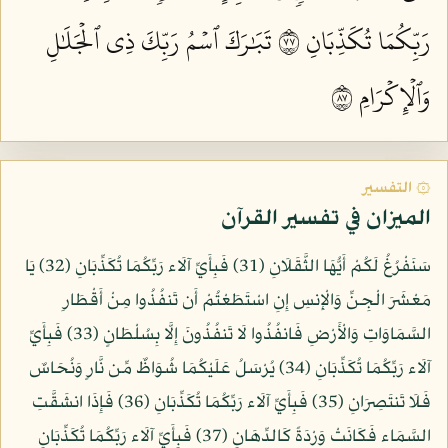
رَبِّكُمَا تُكَذِّبَانِ ٧٧
تَبَٰرَكَ ٱسۡمُ رَبِّكَ ذِي ٱلۡجَلَٰلِ
وَٱلۡإِكۡرَامِ ٧٨
۞ التفسير
الميزان في تفسير القرآن
سَنَفْرُغُ لَكُمْ أَيُّهَا الثَّقَلَانِ (31) فَبِأَيِّ آلَاء رَبِّكُمَا تُكَذِّبَانِ (32) يَا
مَعْشَرَ الْجِنِّ وَالْإِنسِ إِنِ اسْتَطَعْتُمْ أَن تَنفُذُوا مِنْ أَقْطَارِ
السَّمَاوَاتِ وَالْأَرْضِ فَانفُذُوا لَا تَنفُذُونَ إِلَّا بِسُلْطَانٍ (33) فَبِأَيِّ
آلَاء رَبِّكُمَا تُكَذِّبَانِ (34) يُرْسَلُ عَلَيْكُمَا شُوَاظٌ مِّن نَّارٍ وَنُحَاسٌ
فَلَا تَنتَصِرَانِ (35) فَبِأَيِّ آلَاء رَبِّكُمَا تُكَذِّبَانِ (36) فَإِذَا انشَقَّتِ
السَّمَاء فَكَانَتْ وَرْدَةً كَالدِّهَانِ (37) فَبِأَيِّ آلَاء رَبِّكُمَا تُكَذِّبَانِ