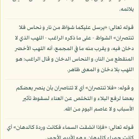
يلائمه.
قوله تعالى: «يرسل عليكما شواظ من نار و نحاس فلا
تنتصران» الشواظ - على ما ذكره الراغب - اللهب الذي لا
دخان فيه، و يقرب منه ما في المجمع، أنه اللهب الأخضر
المنقطع من النار، و النحاس الدخان و قال الراغب: هو
اللهب بلا دخان و المعنى ظاهر.
و قوله: «فلا تنتصران» أي لا تتناصران بأن ينصر بعضكم
بعضا لرفع البلاء و التخلص عن العناء لسقوط تأثير
الأسباب و لا عاصم اليوم من الله.
قوله تعالى: «فإذا انشقت السماء فكانت وردة كالدهان» أي
كانت حمراء كالدهان و هو الأديم الأحمر.