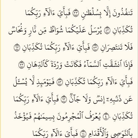
تَنفُذُونَ إِلَّا بِسُلۡطَٰنٖ ٣٣
فَبِأَيِّ ءَالَآءِ رَبِّكُمَا
تُكَذِّبَانِ ٣٤
يُرۡسَلُ عَلَيۡكُمَا شُوَاظٞ مِّن نَّارٖ وَنُحَاسٞ
فَلَا تَنتَصِرَانِ ٣٥
فَبِأَيِّ ءَالَآءِ رَبِّكُمَا تُكَذِّبَانِ ٣٦
فَإِذَا ٱنشَقَّتِ ٱلسَّمَآءُ فَكَانَتۡ وَرۡدَةٗ كَٱلدِّهَانِ ٣٧
فَبِأَيِّ ءَالَآءِ رَبِّكُمَا تُكَذِّبَانِ ٣٨
فَيَوۡمَئِذٖ لَّا يُسۡـَٔلُ
عَن ذَنۢبِهِۦٓ إِنسٞ وَلَا جَآنّٞ ٣٩
فَبِأَيِّ ءَالَآءِ رَبِّكُمَا
تُكَذِّبَانِ ٤٠
يُعۡرَفُ ٱلۡمُجۡرِمُونَ بِسِيمَٰهُمۡ فَيُؤۡخَذُ
بِٱلنَّوَٰصِي وَٱلۡأَقۡدَامِ ٤١
فَبِأَيِّ ءَالَآءِ رَبِّكُمَا