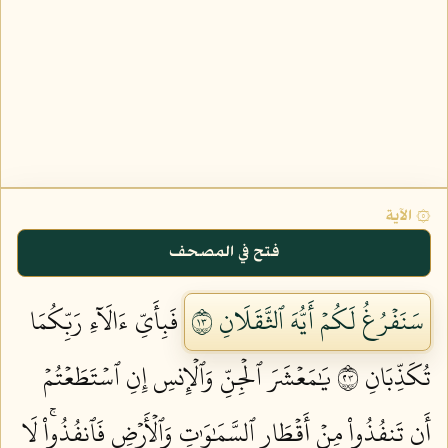
۞ الآية
فتح في المصحف
سَنَفۡرُغُ لَكُمۡ أَيُّهَ ٱلثَّقَلَانِ ٣١
فَبِأَيِّ ءَالَآءِ رَبِّكُمَا
تُكَذِّبَانِ ٣٢
يَٰمَعۡشَرَ ٱلۡجِنِّ وَٱلۡإِنسِ إِنِ ٱسۡتَطَعۡتُمۡ
أَن تَنفُذُواْ مِنۡ أَقۡطَارِ ٱلسَّمَٰوَٰتِ وَٱلۡأَرۡضِ فَٱنفُذُواْۚ لَا