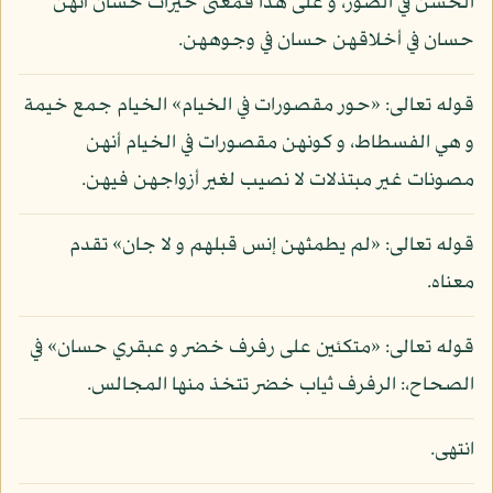
الحسن في الصور، و على هذا فمعنى خيرات حسان أنهن
حسان في أخلاقهن حسان في وجوههن.
قوله تعالى: «حور مقصورات في الخيام» الخيام جمع خيمة
و هي الفسطاط، و كونهن مقصورات في الخيام أنهن
مصونات غير مبتذلات لا نصيب لغير أزواجهن فيهن.
قوله تعالى: «لم يطمثهن إنس قبلهم و لا جان» تقدم
معناه.
قوله تعالى: «متكئين على رفرف خضر و عبقري حسان» في
الصحاح،: الرفرف ثياب خضر تتخذ منها المجالس.
انتهى.