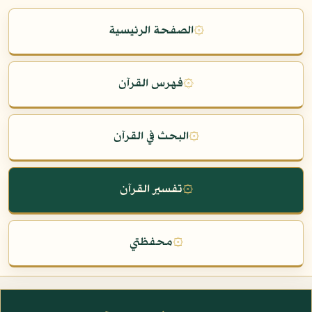
۞
الصفحة الرئيسية
۞
فهرس القرآن
۞
البحث في القرآن
۞
تفسير القرآن
۞
محفظتي