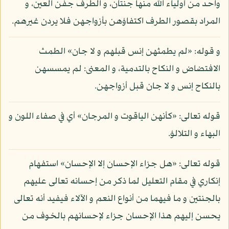
واحد من أولياء الله منها جنتان، و الطرف جفن العين، و
المراد بقصور الطرف اكتفاؤهن بأزواجهن فلا يردن غيرهم.
و قوله: «لم يطمثهن إنس قبلهم و لا جان» الطمث
الافتضاض و النكاح بالتدمية، و المعنى: لم يمسسهن
بالنكاح إنس و لا جان قبل أزواجهن.
قوله تعالى: «كأنهن الياقوت و المرجان» أي في صفاء اللون و
البهاء و التلالؤ.
قوله تعالى: «هل جزاء الإحسان إلا الإحسان» استفهام
إنكاري في مقام التعليل لما ذكر من إحسانه تعالى عليهم
بالجنتين و ما فيهما من أنواع النعم و الآلاء فيفيد أنه تعالى
يحسن إليهم هذا الإحسان جزاء لإحسانهم بالخوف من