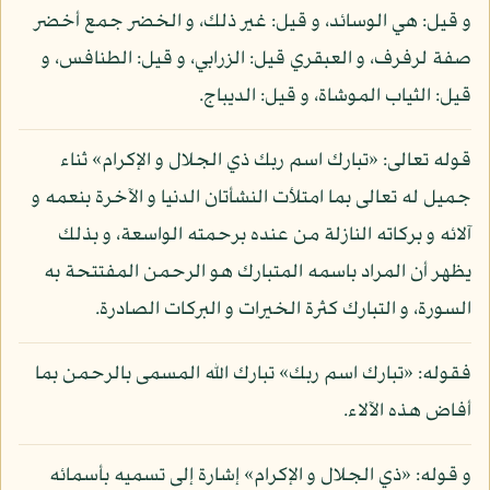
و قيل: هي الوسائد، و قيل: غير ذلك، و الخضر جمع أخضر
صفة لرفرف، و العبقري قيل: الزرابي، و قيل: الطنافس، و
قيل: الثياب الموشاة، و قيل: الديباج.
قوله تعالى: «تبارك اسم ربك ذي الجلال و الإكرام» ثناء
جميل له تعالى بما امتلأت النشأتان الدنيا و الآخرة بنعمه و
آلائه و بركاته النازلة من عنده برحمته الواسعة، و بذلك
يظهر أن المراد باسمه المتبارك هو الرحمن المفتتحة به
السورة، و التبارك كثرة الخيرات و البركات الصادرة.
فقوله: «تبارك اسم ربك» تبارك الله المسمى بالرحمن بما
أفاض هذه الآلاء.
و قوله: «ذي الجلال و الإكرام» إشارة إلى تسميه بأسمائه