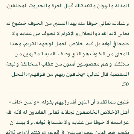
المذلة و الهوان و الاندكاك قبال العزة و الجبروت المطلقين.
و عبادته تعالى خوفا منه بهذا المعنى من الخوف خضوع له
تعالى لأنه الله ذو الجلال و الإكرام لا لخوف من عقابه و لا
طمعا في ثوابه بل فيه إخلاص العمل لوجهه الكريم، و هذا
المعنى من الخوف هو الذي وصف الله به المكرمين من
ملائكته و هم معصومون آمنون من عقاب المخالفة و تبعة
المعصية قال تعالى: «يخافون ربهم من فوقهم»: النحل:
50.
فتبين مما تقدم أن الذين أشار إليهم بقوله: «و لمن خاف»
أهل الإخلاص الخاضعون لجلاله تعالى العابدون له لأنه الله
عز اسمه لا خوفا من عقابه و لا طمعا في ثوابه، و لا يبعد أن
يكونوا هم الذين سموا سابقين في قوله: «و كنتم أزواجا ثلاثة