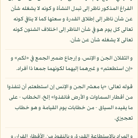
الفراغ المذكور ناظر إلى تبدل النشأة و كونه لا يشغله شأن
عن شأن ناظر إلى إطلاق القدرة و سعتها كما لا ينافي كونه
تعالى كل يوم هو في شأن الناظر إلى اختلاف الشئون كونه
تعالى لا يشغله شأن عن شأن.
و الثقلان الجن و الإنس، و إرجاع ضمير الجمع في «لكم» و
«إن استطعتم» و غيرهما إليهما لكونهما جمعا ذا أفراد.
قوله تعالى: «يا معشر الجن و الإنس إن استطعتم أن تنفذوا
من أقطار السماوات و الأرض فانفذوا» إلخ، الخطاب - على
ما يفيده السياق - من خطابات يوم القيامة و هو خطاب
تعجيزي.
و المراد بالاستطاعة القدرة، و بالنفوذ من الأقطار الفرار، و