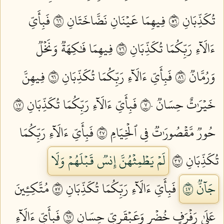
تُكَذِّبَانِ ٦٥
فِيهِمَا عَيۡنَانِ نَضَّاخَتَانِ ٦٦
فَبِأَيِّ
ءَالَآءِ رَبِّكُمَا تُكَذِّبَانِ ٦٧
فِيهِمَا فَٰكِهَةٞ وَنَخۡلٞ
وَرُمَّانٞ ٦٨
فَبِأَيِّ ءَالَآءِ رَبِّكُمَا تُكَذِّبَانِ ٦٩
فِيهِنَّ
خَيۡرَٰتٌ حِسَانٞ ٧٠
فَبِأَيِّ ءَالَآءِ رَبِّكُمَا تُكَذِّبَانِ ٧١
حُورٞ مَّقۡصُورَٰتٞ فِي ٱلۡخِيَامِ ٧٢
فَبِأَيِّ ءَالَآءِ رَبِّكُمَا
تُكَذِّبَانِ ٧٣
لَمۡ يَطۡمِثۡهُنَّ إِنسٞ قَبۡلَهُمۡ وَلَا
جَآنّٞ ٧٤
فَبِأَيِّ ءَالَآءِ رَبِّكُمَا تُكَذِّبَانِ ٧٥
مُتَّكِـِٔينَ
عَلَىٰ رَفۡرَفٍ خُضۡرٖ وَعَبۡقَرِيٍّ حِسَانٖ ٧٦
فَبِأَيِّ ءَالَآءِ