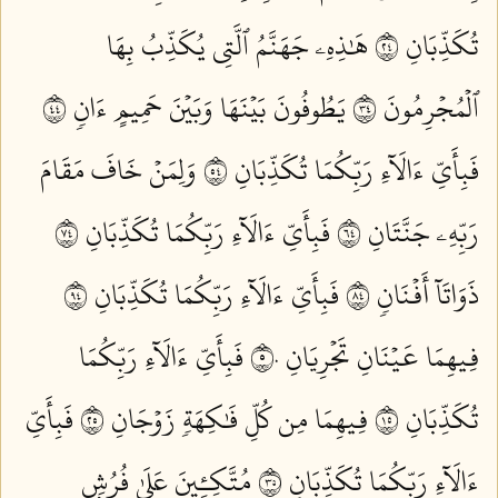
تُكَذِّبَانِ ٤٢
هَٰذِهِۦ جَهَنَّمُ ٱلَّتِي يُكَذِّبُ بِهَا
ٱلۡمُجۡرِمُونَ ٤٣
يَطُوفُونَ بَيۡنَهَا وَبَيۡنَ حَمِيمٍ ءَانٖ ٤٤
فَبِأَيِّ ءَالَآءِ رَبِّكُمَا تُكَذِّبَانِ ٤٥
وَلِمَنۡ خَافَ مَقَامَ
رَبِّهِۦ جَنَّتَانِ ٤٦
فَبِأَيِّ ءَالَآءِ رَبِّكُمَا تُكَذِّبَانِ ٤٧
ذَوَاتَآ أَفۡنَانٖ ٤٨
فَبِأَيِّ ءَالَآءِ رَبِّكُمَا تُكَذِّبَانِ ٤٩
فِيهِمَا عَيۡنَانِ تَجۡرِيَانِ ٥٠
فَبِأَيِّ ءَالَآءِ رَبِّكُمَا
تُكَذِّبَانِ ٥١
فِيهِمَا مِن كُلِّ فَٰكِهَةٖ زَوۡجَانِ ٥٢
فَبِأَيِّ
ءَالَآءِ رَبِّكُمَا تُكَذِّبَانِ ٥٣
مُتَّكِـِٔينَ عَلَىٰ فُرُشِۭ