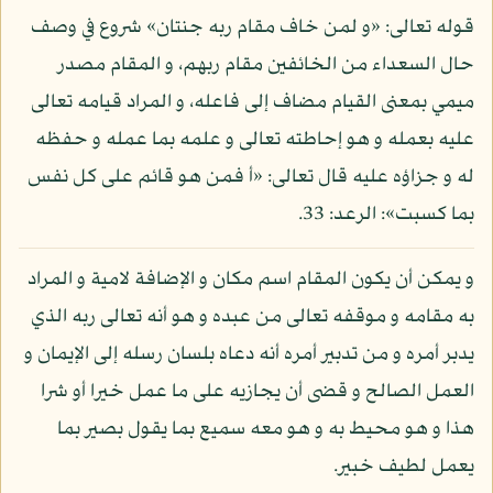
قوله تعالى: «و لمن خاف مقام ربه جنتان» شروع في وصف
حال السعداء من الخائفين مقام ربهم، و المقام مصدر
ميمي بمعنى القيام مضاف إلى فاعله، و المراد قيامه تعالى
عليه بعمله و هو إحاطته تعالى و علمه بما عمله و حفظه
له و جزاؤه عليه قال تعالى: «أ فمن هو قائم على كل نفس
بما كسبت»: الرعد: 33.
و يمكن أن يكون المقام اسم مكان و الإضافة لامية و المراد
به مقامه و موقفه تعالى من عبده و هو أنه تعالى ربه الذي
يدبر أمره و من تدبير أمره أنه دعاه بلسان رسله إلى الإيمان و
العمل الصالح و قضى أن يجازيه على ما عمل خيرا أو شرا
هذا و هو محيط به و هو معه سميع بما يقول بصير بما
يعمل لطيف خبير.