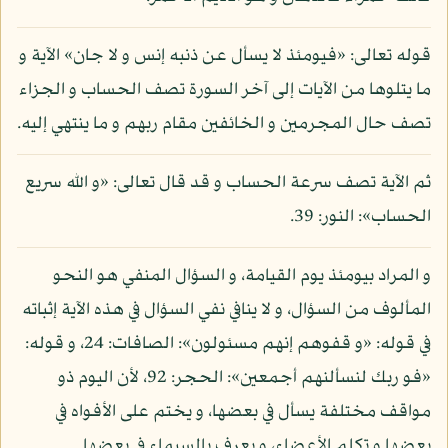
قوله تعالى: «فيومئذ لا يسأل عن ذنبه إنس و لا جان» الآية و
ما يتلوها من الآيات إلى آخر السورة تصف الحساب و الجزاء
تصف حال المجرمين و الخائفين مقام ربهم و ما ينتهي إليه.
ثم الآية تصف سرعة الحساب و قد قال تعالى: «و الله سريع
الحساب»: النور: 39.
و المراد بيومئذ يوم القيامة، و السؤال المنفي هو النحو
المألوف من السؤال، و لا ينافي نفي السؤال في هذه الآية إثباته
في قوله: «و قفوهم إنهم مسئولون»: الصافات: 24، و قوله:
«فو ربك لنسألنهم أجمعين»: الحجر: 92، لأن اليوم ذو
مواقف مختلفة يسأل في بعضها، و يختم على الأفواه في
بعضها و تكلم الأعضاء، و يعرف بالسيماء في بعضها.