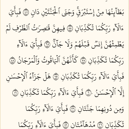
بَطَآئِنُهَا مِنۡ إِسۡتَبۡرَقٖۚ وَجَنَى ٱلۡجَنَّتَيۡنِ دَانٖ ٥٤
فَبِأَيِّ
ءَالَآءِ رَبِّكُمَا تُكَذِّبَانِ ٥٥
فِيهِنَّ قَٰصِرَٰتُ ٱلطَّرۡفِ لَمۡ
يَطۡمِثۡهُنَّ إِنسٞ قَبۡلَهُمۡ وَلَا جَآنّٞ ٥٦
فَبِأَيِّ ءَالَآءِ
رَبِّكُمَا تُكَذِّبَانِ ٥٧
كَأَنَّهُنَّ ٱلۡيَاقُوتُ وَٱلۡمَرۡجَانُ ٥٨
فَبِأَيِّ ءَالَآءِ رَبِّكُمَا تُكَذِّبَانِ ٥٩
هَلۡ جَزَآءُ ٱلۡإِحۡسَٰنِ
إِلَّا ٱلۡإِحۡسَٰنُ ٦٠
فَبِأَيِّ ءَالَآءِ رَبِّكُمَا تُكَذِّبَانِ ٦١
وَمِن دُونِهِمَا جَنَّتَانِ ٦٢
فَبِأَيِّ ءَالَآءِ رَبِّكُمَا
تُكَذِّبَانِ ٦٣
مُدۡهَآمَّتَانِ ٦٤
فَبِأَيِّ ءَالَآءِ رَبِّكُمَا