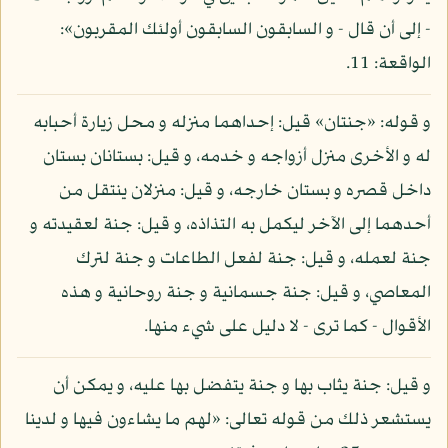
- إلى أن قال - و السابقون السابقون أولئك المقربون»:
الواقعة: 11.
و قوله: «جنتان» قيل: إحداهما منزله و محل زيارة أحبابه
له و الأخرى منزل أزواجه و خدمه، و قيل: بستانان بستان
داخل قصره و بستان خارجه، و قيل: منزلان ينتقل من
أحدهما إلى الآخر ليكمل به التذاذه، و قيل: جنة لعقيدته و
جنة لعمله، و قيل: جنة لفعل الطاعات و جنة لترك
المعاصي، و قيل: جنة جسمانية و جنة روحانية و هذه
الأقوال - كما ترى - لا دليل على شيء منها.
و قيل: جنة يثاب بها و جنة يتفضل بها عليه، و يمكن أن
يستشعر ذلك من قوله تعالى: «لهم ما يشاءون فيها و لدينا