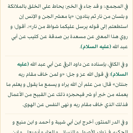
في المجمع،: و قد جاء في الخبر: يحاط على الخلق بالملائكة
و بلسان من نار ثم ينادون: «يا معشر الجن و الإنس إن
استطعتم إلى قوله يرسل عليكما شواظ من نار»:. أقول: و
روي هذا المعنى عن مسعدة بن صدقة عن كليب عن أبي
عبد الله
(عليه السلام)
.
و في الكافي، بإسناده عن داود الرقي عن أبي عبد الله
(عليه
السلام)
: في قول الله عز و جل: «و لمن خاف مقام ربه
جنتان» قال: من علم أن الله يراه و يسمع ما يقول و يعلم ما
يعمله من خير أو شر فيحجزه ذلك عن القبيح من الأعمال
فذلك الذي خاف مقام ربه و نهى النفس عن الهوى.
و في الدر المنثور، أخرج ابن أبي شيبة و أحمد و ابن منيع و
الحكيم في نوادر الأصول و النسائي و البزار و أبو يعلى و ابن