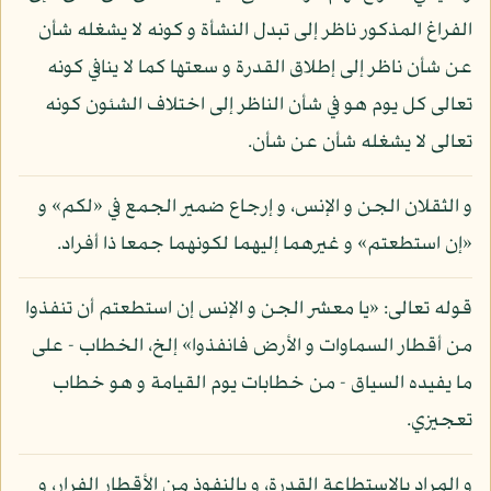
الفراغ المذكور ناظر إلى تبدل النشأة و كونه لا يشغله شأن
عن شأن ناظر إلى إطلاق القدرة و سعتها كما لا ينافي كونه
تعالى كل يوم هو في شأن الناظر إلى اختلاف الشئون كونه
تعالى لا يشغله شأن عن شأن.
و الثقلان الجن و الإنس، و إرجاع ضمير الجمع في «لكم» و
«إن استطعتم» و غيرهما إليهما لكونهما جمعا ذا أفراد.
قوله تعالى: «يا معشر الجن و الإنس إن استطعتم أن تنفذوا
من أقطار السماوات و الأرض فانفذوا» إلخ، الخطاب - على
ما يفيده السياق - من خطابات يوم القيامة و هو خطاب
تعجيزي.
و المراد بالاستطاعة القدرة، و بالنفوذ من الأقطار الفرار، و