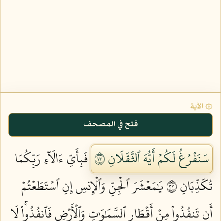
۞ الآية
فتح في المصحف
سَنَفۡرُغُ لَكُمۡ أَيُّهَ ٱلثَّقَلَانِ ٣١
فَبِأَيِّ ءَالَآءِ رَبِّكُمَا
تُكَذِّبَانِ ٣٢
يَٰمَعۡشَرَ ٱلۡجِنِّ وَٱلۡإِنسِ إِنِ ٱسۡتَطَعۡتُمۡ
أَن تَنفُذُواْ مِنۡ أَقۡطَارِ ٱلسَّمَٰوَٰتِ وَٱلۡأَرۡضِ فَٱنفُذُواْۚ لَا