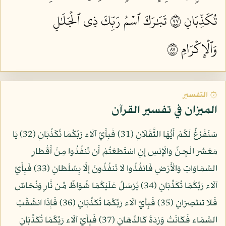
تُكَذِّبَانِ ٧٧
تَبَٰرَكَ ٱسۡمُ رَبِّكَ ذِي ٱلۡجَلَٰلِ
وَٱلۡإِكۡرَامِ ٧٨
۞ التفسير
الميزان في تفسير القرآن
سَنَفْرُغُ لَكُمْ أَيُّهَا الثَّقَلَانِ (31) فَبِأَيِّ آلَاء رَبِّكُمَا تُكَذِّبَانِ (32) يَا
مَعْشَرَ الْجِنِّ وَالْإِنسِ إِنِ اسْتَطَعْتُمْ أَن تَنفُذُوا مِنْ أَقْطَارِ
السَّمَاوَاتِ وَالْأَرْضِ فَانفُذُوا لَا تَنفُذُونَ إِلَّا بِسُلْطَانٍ (33) فَبِأَيِّ
آلَاء رَبِّكُمَا تُكَذِّبَانِ (34) يُرْسَلُ عَلَيْكُمَا شُوَاظٌ مِّن نَّارٍ وَنُحَاسٌ
فَلَا تَنتَصِرَانِ (35) فَبِأَيِّ آلَاء رَبِّكُمَا تُكَذِّبَانِ (36) فَإِذَا انشَقَّتِ
السَّمَاء فَكَانَتْ وَرْدَةً كَالدِّهَانِ (37) فَبِأَيِّ آلَاء رَبِّكُمَا تُكَذِّبَانِ