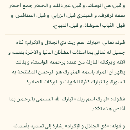
و قيل: هي الوسائد، و قيل: غير ذلك، و الخضر جمع أخضر
صفة لرفرف، و العبقري قيل: الزرابي، و قيل: الطنافس، و
قيل: الثياب الموشاة، و قيل: الديباج.
قوله تعالى: «تبارك اسم ربك ذي الجلال و الإكرام» ثناء
جميل له تعالى بما امتلأت النشأتان الدنيا و الآخرة بنعمه و
آلائه و بركاته النازلة من عنده برحمته الواسعة، و بذلك
يظهر أن المراد باسمه المتبارك هو الرحمن المفتتحة به
السورة، و التبارك كثرة الخيرات و البركات الصادرة.
فقوله: «تبارك اسم ربك» تبارك الله المسمى بالرحمن بما
أفاض هذه الآلاء.
و قوله: «ذي الجلال و الإكرام» إشارة إلى تسميه بأسمائه