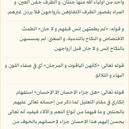
واحد من أولياء الله منها جنتان، و الطرف جفن العين، و
المراد بقصور الطرف اكتفاؤهن بأزواجهن فلا يردن غيرهم.
و قوله: «لم يطمثهن إنس قبلهم و لا جان» الطمث
الافتضاض و النكاح بالتدمية، و المعنى: لم يمسسهن
بالنكاح إنس و لا جان قبل أزواجهن.
قوله تعالى: «كأنهن الياقوت و المرجان» أي في صفاء اللون و
البهاء و التلالؤ.
قوله تعالى: «هل جزاء الإحسان إلا الإحسان» استفهام
إنكاري في مقام التعليل لما ذكر من إحسانه تعالى عليهم
بالجنتين و ما فيهما من أنواع النعم و الآلاء فيفيد أنه تعالى
يحسن إليهم هذا الإحسان جزاء لإحسانهم بالخوف من