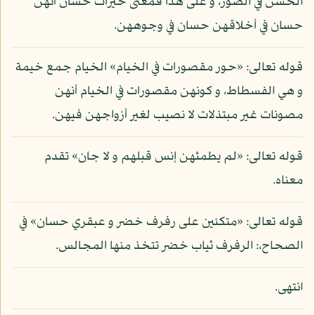
الحسن في الصور، و على هذا فمعنى خيرات حسان أنهن
حسان في أخلاقهن حسان في وجوههن.
قوله تعالى: «حور مقصورات في الخيام» الخيام جمع خيمة
و هي الفسطاط، و كونهن مقصورات في الخيام أنهن
مصونات غير مبتذلات لا نصيب لغير أزواجهن فيهن.
قوله تعالى: «لم يطمثهن إنس قبلهم و لا جان» تقدم
معناه.
قوله تعالى: «متكئين على رفرف خضر و عبقري حسان» في
الصحاح،: الرفرف ثياب خضر تتخذ منها المجالس.
انتهى.