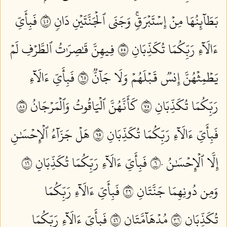
بَطَآئِنُهَا مِنۡ إِسۡتَبۡرَقٖۚ وَجَنَى ٱلۡجَنَّتَيۡنِ دَانٖ ٥٤
فَبِأَيِّ
ءَالَآءِ رَبِّكُمَا تُكَذِّبَانِ ٥٥
فِيهِنَّ قَٰصِرَٰتُ ٱلطَّرۡفِ لَمۡ
يَطۡمِثۡهُنَّ إِنسٞ قَبۡلَهُمۡ وَلَا جَآنّٞ ٥٦
فَبِأَيِّ ءَالَآءِ
رَبِّكُمَا تُكَذِّبَانِ ٥٧
كَأَنَّهُنَّ ٱلۡيَاقُوتُ وَٱلۡمَرۡجَانُ ٥٨
فَبِأَيِّ ءَالَآءِ رَبِّكُمَا تُكَذِّبَانِ ٥٩
هَلۡ جَزَآءُ ٱلۡإِحۡسَٰنِ
إِلَّا ٱلۡإِحۡسَٰنُ ٦٠
فَبِأَيِّ ءَالَآءِ رَبِّكُمَا تُكَذِّبَانِ ٦١
وَمِن دُونِهِمَا جَنَّتَانِ ٦٢
فَبِأَيِّ ءَالَآءِ رَبِّكُمَا
تُكَذِّبَانِ ٦٣
مُدۡهَآمَّتَانِ ٦٤
فَبِأَيِّ ءَالَآءِ رَبِّكُمَا