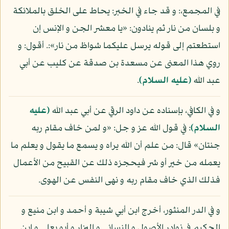
في المجمع،: و قد جاء في الخبر: يحاط على الخلق بالملائكة
و بلسان من نار ثم ينادون: «يا معشر الجن و الإنس إن
استطعتم إلى قوله يرسل عليكما شواظ من نار»:. أقول: و
روي هذا المعنى عن مسعدة بن صدقة عن كليب عن أبي
عبد الله
(عليه السلام)
.
و في الكافي، بإسناده عن داود الرقي عن أبي عبد الله
(عليه
السلام)
: في قول الله عز و جل: «و لمن خاف مقام ربه
جنتان» قال: من علم أن الله يراه و يسمع ما يقول و يعلم ما
يعمله من خير أو شر فيحجزه ذلك عن القبيح من الأعمال
فذلك الذي خاف مقام ربه و نهى النفس عن الهوى.
و في الدر المنثور، أخرج ابن أبي شيبة و أحمد و ابن منيع و
الحكيم في نوادر الأصول و النسائي و البزار و أبو يعلى و ابن