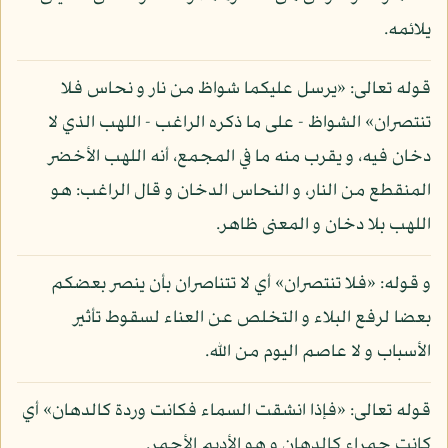
يلائمه.
قوله تعالى: «يرسل عليكما شواظ من نار و نحاس فلا
تنتصران» الشواظ - على ما ذكره الراغب - اللهب الذي لا
دخان فيه، و يقرب منه ما في المجمع، أنه اللهب الأخضر
المنقطع من النار، و النحاس الدخان و قال الراغب: هو
اللهب بلا دخان و المعنى ظاهر.
و قوله: «فلا تنتصران» أي لا تتناصران بأن ينصر بعضكم
بعضا لرفع البلاء و التخلص عن العناء لسقوط تأثير
الأسباب و لا عاصم اليوم من الله.
قوله تعالى: «فإذا انشقت السماء فكانت وردة كالدهان» أي
كانت حمراء كالدهان و هو الأديم الأحمر.