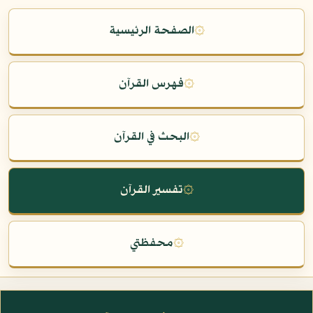
۞
الصفحة الرئيسية
۞
فهرس القرآن
۞
البحث في القرآن
۞
تفسير القرآن
۞
محفظتي