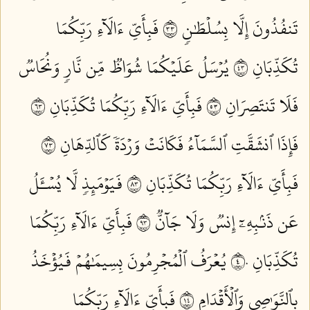
تَنفُذُونَ إِلَّا بِسُلۡطَٰنٖ ٣٣
فَبِأَيِّ ءَالَآءِ رَبِّكُمَا
تُكَذِّبَانِ ٣٤
يُرۡسَلُ عَلَيۡكُمَا شُوَاظٞ مِّن نَّارٖ وَنُحَاسٞ
فَلَا تَنتَصِرَانِ ٣٥
فَبِأَيِّ ءَالَآءِ رَبِّكُمَا تُكَذِّبَانِ ٣٦
فَإِذَا ٱنشَقَّتِ ٱلسَّمَآءُ فَكَانَتۡ وَرۡدَةٗ كَٱلدِّهَانِ ٣٧
فَبِأَيِّ ءَالَآءِ رَبِّكُمَا تُكَذِّبَانِ ٣٨
فَيَوۡمَئِذٖ لَّا يُسۡـَٔلُ
عَن ذَنۢبِهِۦٓ إِنسٞ وَلَا جَآنّٞ ٣٩
فَبِأَيِّ ءَالَآءِ رَبِّكُمَا
تُكَذِّبَانِ ٤٠
يُعۡرَفُ ٱلۡمُجۡرِمُونَ بِسِيمَٰهُمۡ فَيُؤۡخَذُ
بِٱلنَّوَٰصِي وَٱلۡأَقۡدَامِ ٤١
فَبِأَيِّ ءَالَآءِ رَبِّكُمَا