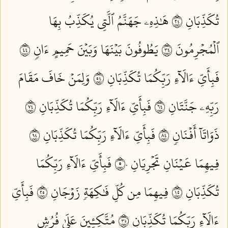
تُكَذِّبَانِ ٤٢
هَٰذِهِۦ جَهَنَّمُ ٱلَّتِي يُكَذِّبُ بِهَا
ٱلۡمُجۡرِمُونَ ٤٣
يَطُوفُونَ بَيۡنَهَا وَبَيۡنَ حَمِيمٍ ءَانٖ ٤٤
فَبِأَيِّ ءَالَآءِ رَبِّكُمَا تُكَذِّبَانِ ٤٥
وَلِمَنۡ خَافَ مَقَامَ
رَبِّهِۦ جَنَّتَانِ ٤٦
فَبِأَيِّ ءَالَآءِ رَبِّكُمَا تُكَذِّبَانِ ٤٧
ذَوَاتَآ أَفۡنَانٖ ٤٨
فَبِأَيِّ ءَالَآءِ رَبِّكُمَا تُكَذِّبَانِ ٤٩
فِيهِمَا عَيۡنَانِ تَجۡرِيَانِ ٥٠
فَبِأَيِّ ءَالَآءِ رَبِّكُمَا
تُكَذِّبَانِ ٥١
فِيهِمَا مِن كُلِّ فَٰكِهَةٖ زَوۡجَانِ ٥٢
فَبِأَيِّ
ءَالَآءِ رَبِّكُمَا تُكَذِّبَانِ ٥٣
مُتَّكِـِٔينَ عَلَىٰ فُرُشِۭ