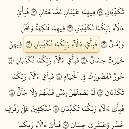
تُكَذِّبَانِ ٦٥
فِيهِمَا عَيۡنَانِ نَضَّاخَتَانِ ٦٦
فَبِأَيِّ
ءَالَآءِ رَبِّكُمَا تُكَذِّبَانِ ٦٧
فِيهِمَا فَٰكِهَةٞ وَنَخۡلٞ
وَرُمَّانٞ ٦٨
فَبِأَيِّ ءَالَآءِ رَبِّكُمَا تُكَذِّبَانِ ٦٩
فِيهِنَّ
خَيۡرَٰتٌ حِسَانٞ ٧٠
فَبِأَيِّ ءَالَآءِ رَبِّكُمَا تُكَذِّبَانِ ٧١
حُورٞ مَّقۡصُورَٰتٞ فِي ٱلۡخِيَامِ ٧٢
فَبِأَيِّ ءَالَآءِ رَبِّكُمَا
تُكَذِّبَانِ ٧٣
لَمۡ يَطۡمِثۡهُنَّ إِنسٞ قَبۡلَهُمۡ وَلَا جَآنّٞ ٧٤
فَبِأَيِّ ءَالَآءِ رَبِّكُمَا تُكَذِّبَانِ ٧٥
مُتَّكِـِٔينَ عَلَىٰ رَفۡرَفٍ
خُضۡرٖ وَعَبۡقَرِيٍّ حِسَانٖ ٧٦
فَبِأَيِّ ءَالَآءِ رَبِّكُمَا