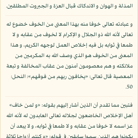
المذلة و الهوان و الاندكاك قبال العزة و الجبروت المطلقين.
و عبادته تعالى خوفا منه بهذا المعنى من الخوف خضوع له
تعالى لأنه الله ذو الجلال و الإكرام لا لخوف من عقابه و لا
طمعا في ثوابه بل فيه إخلاص العمل لوجهه الكريم، و هذا
المعنى من الخوف هو الذي وصف الله به المكرمين من
ملائكته و هم معصومون آمنون من عقاب المخالفة و تبعة
المعصية قال تعالى: «يخافون ربهم من فوقهم»: النحل:
50.
فتبين مما تقدم أن الذين أشار إليهم بقوله: «و لمن خاف»
أهل الإخلاص الخاضعون لجلاله تعالى العابدون له لأنه الله
عز اسمه لا خوفا من عقابه و لا طمعا في ثوابه، و لا يبعد أن
يكونوا هم الذين سموا سابقين في قوله: «و كنتم أزواجا ثلاثة