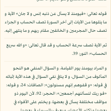
قوله تعالى: «فيومئذ لا يسأل عن ذنبه إنس و لا جان» الآية و
ما يتلوها من الآيات إلى آخر السورة تصف الحساب و الجزاء
تصف حال المجرمين و الخائفين مقام ربهم و ما ينتهي إليه.
ثم الآية تصف سرعة الحساب و قد قال تعالى: «و الله سريع
الحساب»: النور: 39.
و المراد بيومئذ يوم القيامة، و السؤال المنفي هو النحو
المألوف من السؤال، و لا ينافي نفي السؤال في هذه الآية إثباته
في قوله: «و قفوهم إنهم مسئولون»: الصافات: 24، و قوله:
«فو ربك لنسألنهم أجمعين»: الحجر: 92، لأن اليوم ذو
مواقف مختلفة يسأل في بعضها، و يختم على الأفواه في
بعضها و تكلم الأعضاء، و يعرف بالسيماء في بعضها.