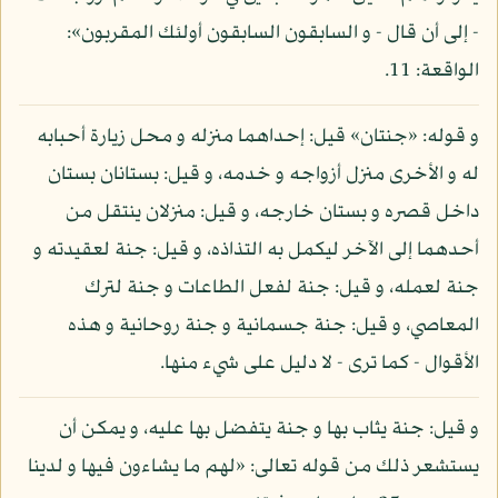
- إلى أن قال - و السابقون السابقون أولئك المقربون»:
الواقعة: 11.
و قوله: «جنتان» قيل: إحداهما منزله و محل زيارة أحبابه
له و الأخرى منزل أزواجه و خدمه، و قيل: بستانان بستان
داخل قصره و بستان خارجه، و قيل: منزلان ينتقل من
أحدهما إلى الآخر ليكمل به التذاذه، و قيل: جنة لعقيدته و
جنة لعمله، و قيل: جنة لفعل الطاعات و جنة لترك
المعاصي، و قيل: جنة جسمانية و جنة روحانية و هذه
الأقوال - كما ترى - لا دليل على شيء منها.
و قيل: جنة يثاب بها و جنة يتفضل بها عليه، و يمكن أن
يستشعر ذلك من قوله تعالى: «لهم ما يشاءون فيها و لدينا