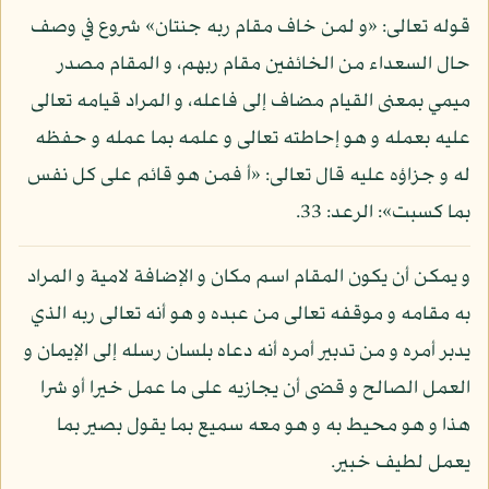
قوله تعالى: «و لمن خاف مقام ربه جنتان» شروع في وصف
حال السعداء من الخائفين مقام ربهم، و المقام مصدر
ميمي بمعنى القيام مضاف إلى فاعله، و المراد قيامه تعالى
عليه بعمله و هو إحاطته تعالى و علمه بما عمله و حفظه
له و جزاؤه عليه قال تعالى: «أ فمن هو قائم على كل نفس
بما كسبت»: الرعد: 33.
و يمكن أن يكون المقام اسم مكان و الإضافة لامية و المراد
به مقامه و موقفه تعالى من عبده و هو أنه تعالى ربه الذي
يدبر أمره و من تدبير أمره أنه دعاه بلسان رسله إلى الإيمان و
العمل الصالح و قضى أن يجازيه على ما عمل خيرا أو شرا
هذا و هو محيط به و هو معه سميع بما يقول بصير بما
يعمل لطيف خبير.