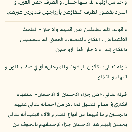
واحد من أولياء الله منها جنتان، و الطرف جفن العين، و
المراد بقصور الطرف اكتفاؤهن بأزواجهن فلا يردن غيرهم.
و قوله: «لم يطمثهن إنس قبلهم و لا جان» الطمث
الافتضاض و النكاح بالتدمية، و المعنى: لم يمسسهن
بالنكاح إنس و لا جان قبل أزواجهن.
قوله تعالى: «كأنهن الياقوت و المرجان» أي في صفاء اللون و
البهاء و التلالؤ.
قوله تعالى: «هل جزاء الإحسان إلا الإحسان» استفهام
إنكاري في مقام التعليل لما ذكر من إحسانه تعالى عليهم
بالجنتين و ما فيهما من أنواع النعم و الآلاء فيفيد أنه تعالى
يحسن إليهم هذا الإحسان جزاء لإحسانهم بالخوف من