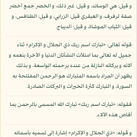
و قيل: هي الوسائد، و قيل: غير ذلك، و الخضر جمع أخضر
صفة لرفرف، و العبقري قيل: الزرابي، و قيل: الطنافس، و
قيل: الثياب الموشاة، و قيل: الديباج.
قوله تعالى: «تبارك اسم ربك ذي الجلال و الإكرام» ثناء
جميل له تعالى بما امتلأت النشأتان الدنيا و الآخرة بنعمه و
آلائه و بركاته النازلة من عنده برحمته الواسعة، و بذلك
يظهر أن المراد باسمه المتبارك هو الرحمن المفتتحة به
السورة، و التبارك كثرة الخيرات و البركات الصادرة.
فقوله: «تبارك اسم ربك» تبارك الله المسمى بالرحمن بما
أفاض هذه الآلاء.
و قوله: «ذي الجلال و الإكرام» إشارة إلى تسميه بأسمائه