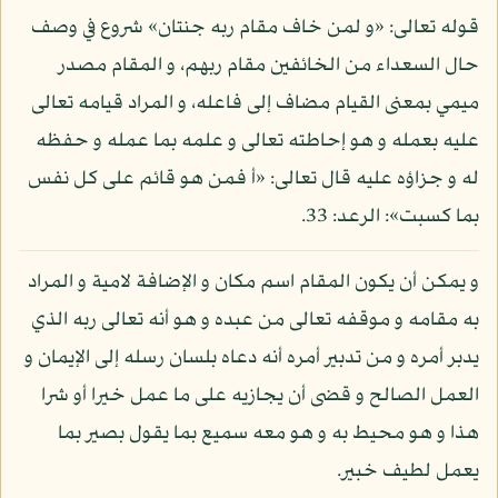
قوله تعالى: «و لمن خاف مقام ربه جنتان» شروع في وصف
حال السعداء من الخائفين مقام ربهم، و المقام مصدر
ميمي بمعنى القيام مضاف إلى فاعله، و المراد قيامه تعالى
عليه بعمله و هو إحاطته تعالى و علمه بما عمله و حفظه
له و جزاؤه عليه قال تعالى: «أ فمن هو قائم على كل نفس
بما كسبت»: الرعد: 33.
و يمكن أن يكون المقام اسم مكان و الإضافة لامية و المراد
به مقامه و موقفه تعالى من عبده و هو أنه تعالى ربه الذي
يدبر أمره و من تدبير أمره أنه دعاه بلسان رسله إلى الإيمان و
العمل الصالح و قضى أن يجازيه على ما عمل خيرا أو شرا
هذا و هو محيط به و هو معه سميع بما يقول بصير بما
يعمل لطيف خبير.