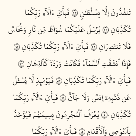
تَنفُذُونَ إِلَّا بِسُلۡطَٰنٖ ٣٣
فَبِأَيِّ ءَالَآءِ رَبِّكُمَا
تُكَذِّبَانِ ٣٤
يُرۡسَلُ عَلَيۡكُمَا شُوَاظٞ مِّن نَّارٖ وَنُحَاسٞ
فَلَا تَنتَصِرَانِ ٣٥
فَبِأَيِّ ءَالَآءِ رَبِّكُمَا تُكَذِّبَانِ ٣٦
فَإِذَا ٱنشَقَّتِ ٱلسَّمَآءُ فَكَانَتۡ وَرۡدَةٗ كَٱلدِّهَانِ ٣٧
فَبِأَيِّ ءَالَآءِ رَبِّكُمَا تُكَذِّبَانِ ٣٨
فَيَوۡمَئِذٖ لَّا يُسۡـَٔلُ
عَن ذَنۢبِهِۦٓ إِنسٞ وَلَا جَآنّٞ ٣٩
فَبِأَيِّ ءَالَآءِ رَبِّكُمَا
تُكَذِّبَانِ ٤٠
يُعۡرَفُ ٱلۡمُجۡرِمُونَ بِسِيمَٰهُمۡ فَيُؤۡخَذُ
بِٱلنَّوَٰصِي وَٱلۡأَقۡدَامِ ٤١
فَبِأَيِّ ءَالَآءِ رَبِّكُمَا