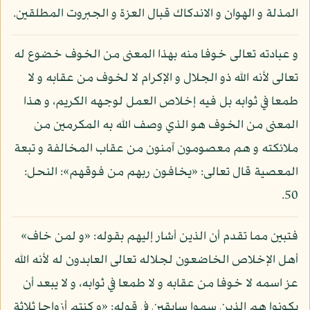
المذلة و الهوان و الاندكاك قبال العزة و الجبروت المطلقين.
و عبادته تعالى خوفا منه بهذا المعنى من الخوف خضوع له
تعالى لأنه الله ذو الجلال و الإكرام لا لخوف من عقابه و لا
طمعا في ثوابه بل فيه إخلاص العمل لوجهه الكريم، و هذا
المعنى من الخوف هو الذي وصف الله به المكرمين من
ملائكته و هم معصومون آمنون من عقاب المخالفة و تبعة
المعصية قال تعالى: «يخافون ربهم من فوقهم»: النحل:
50.
فتبين مما تقدم أن الذين أشار إليهم بقوله: «و لمن خاف»
أهل الإخلاص الخاضعون لجلاله تعالى العابدون له لأنه الله
عز اسمه لا خوفا من عقابه و لا طمعا في ثوابه، و لا يبعد أن
يكونوا هم الذين سموا سابقين في قوله: «و كنتم أزواجا ثلاثة