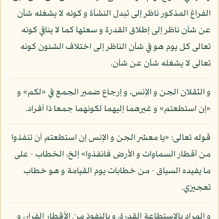
الفراغ المذكور ناظر إلى تبدل النشأة و كونه لا يشغله شأن
عن شأن ناظر إلى إطلاق القدرة و سعتها كما لا ينافي كونه
تعالى كل يوم هو في شأن الناظر إلى اختلاف الشئون كونه
تعالى لا يشغله شأن عن شأن.
و الثقلان الجن و الإنس، و إرجاع ضمير الجمع في «لكم» و
«إن استطعتم» و غيرهما إليهما لكونهما جمعا ذا أفراد.
قوله تعالى: «يا معشر الجن و الإنس إن استطعتم أن تنفذوا
من أقطار السماوات و الأرض فانفذوا» إلخ، الخطاب - على
ما يفيده السياق - من خطابات يوم القيامة و هو خطاب
تعجيزي.
و المراد بالاستطاعة القدرة، و بالنفوذ من الأقطار الفرار، و