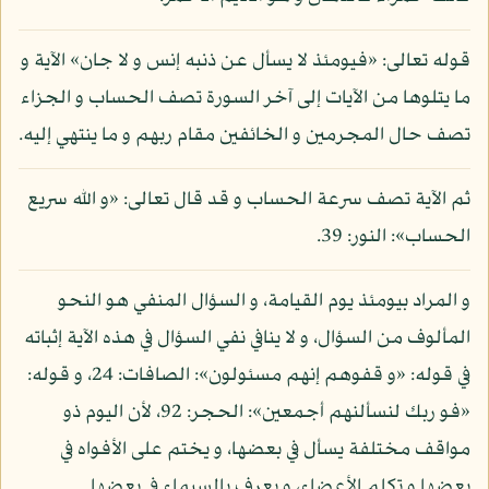
قوله تعالى: «فيومئذ لا يسأل عن ذنبه إنس و لا جان» الآية و
ما يتلوها من الآيات إلى آخر السورة تصف الحساب و الجزاء
تصف حال المجرمين و الخائفين مقام ربهم و ما ينتهي إليه.
ثم الآية تصف سرعة الحساب و قد قال تعالى: «و الله سريع
الحساب»: النور: 39.
و المراد بيومئذ يوم القيامة، و السؤال المنفي هو النحو
المألوف من السؤال، و لا ينافي نفي السؤال في هذه الآية إثباته
في قوله: «و قفوهم إنهم مسئولون»: الصافات: 24، و قوله:
«فو ربك لنسألنهم أجمعين»: الحجر: 92، لأن اليوم ذو
مواقف مختلفة يسأل في بعضها، و يختم على الأفواه في
بعضها و تكلم الأعضاء، و يعرف بالسيماء في بعضها.