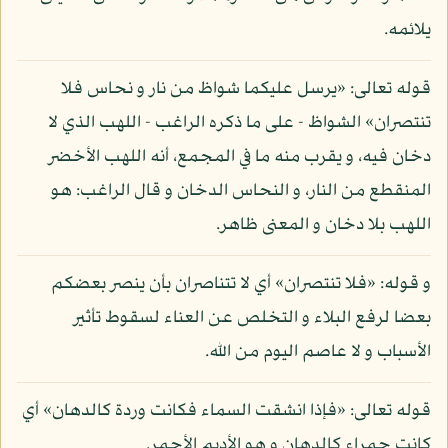
يلائمه.
قوله تعالى: «يرسل عليكما شواظ من نار و نحاس فلا
تنتصران» الشواظ - على ما ذكره الراغب - اللهب الذي لا
دخان فيه، و يقرب منه ما في المجمع، أنه اللهب الأخضر
المنقطع من النار، و النحاس الدخان و قال الراغب: هو
اللهب بلا دخان و المعنى ظاهر.
و قوله: «فلا تنتصران» أي لا تتناصران بأن ينصر بعضكم
بعضا لرفع البلاء و التخلص عن العناء لسقوط تأثير
الأسباب و لا عاصم اليوم من الله.
قوله تعالى: «فإذا انشقت السماء فكانت وردة كالدهان» أي
كانت حمراء كالدهان و هو الأديم الأحمر.