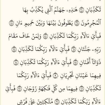
تُكَذِّبَانِ ٤٢
هَٰذِهِۦ جَهَنَّمُ ٱلَّتِي يُكَذِّبُ بِهَا
ٱلۡمُجۡرِمُونَ ٤٣
يَطُوفُونَ بَيۡنَهَا وَبَيۡنَ حَمِيمٍ ءَانٖ ٤٤
فَبِأَيِّ ءَالَآءِ رَبِّكُمَا تُكَذِّبَانِ ٤٥
وَلِمَنۡ خَافَ مَقَامَ
رَبِّهِۦ جَنَّتَانِ ٤٦
فَبِأَيِّ ءَالَآءِ رَبِّكُمَا تُكَذِّبَانِ ٤٧
ذَوَاتَآ أَفۡنَانٖ ٤٨
فَبِأَيِّ ءَالَآءِ رَبِّكُمَا تُكَذِّبَانِ ٤٩
فِيهِمَا عَيۡنَانِ تَجۡرِيَانِ ٥٠
فَبِأَيِّ ءَالَآءِ رَبِّكُمَا
تُكَذِّبَانِ ٥١
فِيهِمَا مِن كُلِّ فَٰكِهَةٖ زَوۡجَانِ ٥٢
فَبِأَيِّ
ءَالَآءِ رَبِّكُمَا تُكَذِّبَانِ ٥٣
مُتَّكِـِٔينَ عَلَىٰ فُرُشِۭ