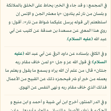
في المجمع،: و قد جاء في الخبر: يحاط على الخلق بالملائكة
و بلسان من نار ثم ينادون: «يا معشر الجن و الإنس إن
استطعتم إلى قوله يرسل عليكما شواظ من نار»:. أقول: و
روي هذا المعنى عن مسعدة بن صدقة عن كليب عن أبي
عبد الله
(عليه السلام)
.
و في الكافي، بإسناده عن داود الرقي عن أبي عبد الله
(عليه
السلام)
: في قول الله عز و جل: «و لمن خاف مقام ربه
جنتان» قال: من علم أن الله يراه و يسمع ما يقول و يعلم ما
يعمله من خير أو شر فيحجزه ذلك عن القبيح من الأعمال
فذلك الذي خاف مقام ربه و نهى النفس عن الهوى.
و في الدر المنثور، أخرج ابن أبي شيبة و أحمد و ابن منيع و
الحكيم في نوادر الأصول و النسائي و البزار و أبو يعلى و ابن