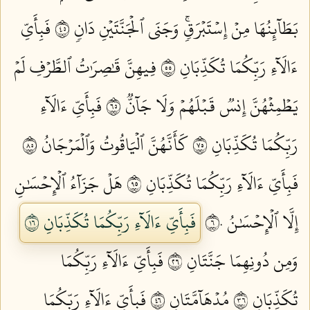
بَطَآئِنُهَا مِنۡ إِسۡتَبۡرَقٖۚ وَجَنَى ٱلۡجَنَّتَيۡنِ دَانٖ ٥٤
فَبِأَيِّ
ءَالَآءِ رَبِّكُمَا تُكَذِّبَانِ ٥٥
فِيهِنَّ قَٰصِرَٰتُ ٱلطَّرۡفِ لَمۡ
يَطۡمِثۡهُنَّ إِنسٞ قَبۡلَهُمۡ وَلَا جَآنّٞ ٥٦
فَبِأَيِّ ءَالَآءِ
رَبِّكُمَا تُكَذِّبَانِ ٥٧
كَأَنَّهُنَّ ٱلۡيَاقُوتُ وَٱلۡمَرۡجَانُ ٥٨
فَبِأَيِّ ءَالَآءِ رَبِّكُمَا تُكَذِّبَانِ ٥٩
هَلۡ جَزَآءُ ٱلۡإِحۡسَٰنِ
إِلَّا ٱلۡإِحۡسَٰنُ ٦٠
فَبِأَيِّ ءَالَآءِ رَبِّكُمَا تُكَذِّبَانِ ٦١
وَمِن دُونِهِمَا جَنَّتَانِ ٦٢
فَبِأَيِّ ءَالَآءِ رَبِّكُمَا
تُكَذِّبَانِ ٦٣
مُدۡهَآمَّتَانِ ٦٤
فَبِأَيِّ ءَالَآءِ رَبِّكُمَا