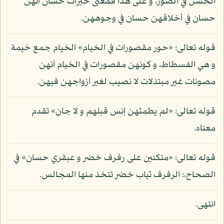
الحسن في الصور، و على هذا فمعنى خيرات حسان أنهن
حسان في أخلاقهن حسان في وجوههن.
قوله تعالى: «حور مقصورات في الخيام» الخيام جمع خيمة
و هي الفسطاط، و كونهن مقصورات في الخيام أنهن
مصونات غير مبتذلات لا نصيب لغير أزواجهن فيهن.
قوله تعالى: «لم يطمثهن إنس قبلهم و لا جان» تقدم
معناه.
قوله تعالى: «متكئين على رفرف خضر و عبقري حسان» في
الصحاح،: الرفرف ثياب خضر تتخذ منها المجالس.
انتهى.