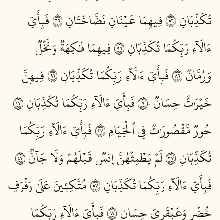
تُكَذِّبَانِ ٦٥
فِيهِمَا عَيۡنَانِ نَضَّاخَتَانِ ٦٦
فَبِأَيِّ
ءَالَآءِ رَبِّكُمَا تُكَذِّبَانِ ٦٧
فِيهِمَا فَٰكِهَةٞ وَنَخۡلٞ
وَرُمَّانٞ ٦٨
فَبِأَيِّ ءَالَآءِ رَبِّكُمَا تُكَذِّبَانِ ٦٩
فِيهِنَّ
خَيۡرَٰتٌ حِسَانٞ ٧٠
فَبِأَيِّ ءَالَآءِ رَبِّكُمَا تُكَذِّبَانِ ٧١
حُورٞ مَّقۡصُورَٰتٞ فِي ٱلۡخِيَامِ ٧٢
فَبِأَيِّ ءَالَآءِ رَبِّكُمَا
تُكَذِّبَانِ ٧٣
لَمۡ يَطۡمِثۡهُنَّ إِنسٞ قَبۡلَهُمۡ وَلَا جَآنّٞ ٧٤
فَبِأَيِّ ءَالَآءِ رَبِّكُمَا تُكَذِّبَانِ ٧٥
مُتَّكِـِٔينَ عَلَىٰ رَفۡرَفٍ
خُضۡرٖ وَعَبۡقَرِيٍّ حِسَانٖ ٧٦
فَبِأَيِّ ءَالَآءِ رَبِّكُمَا