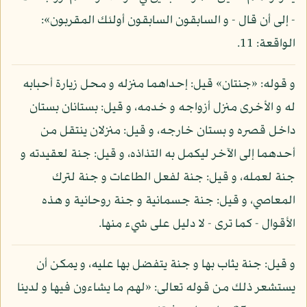
- إلى أن قال - و السابقون السابقون أولئك المقربون»:
الواقعة: 11.
و قوله: «جنتان» قيل: إحداهما منزله و محل زيارة أحبابه
له و الأخرى منزل أزواجه و خدمه، و قيل: بستانان بستان
داخل قصره و بستان خارجه، و قيل: منزلان ينتقل من
أحدهما إلى الآخر ليكمل به التذاذه، و قيل: جنة لعقيدته و
جنة لعمله، و قيل: جنة لفعل الطاعات و جنة لترك
المعاصي، و قيل: جنة جسمانية و جنة روحانية و هذه
الأقوال - كما ترى - لا دليل على شيء منها.
و قيل: جنة يثاب بها و جنة يتفضل بها عليه، و يمكن أن
يستشعر ذلك من قوله تعالى: «لهم ما يشاءون فيها و لدينا