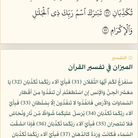
تُكَذِّبَانِ ٧٧
تَبَٰرَكَ ٱسۡمُ رَبِّكَ ذِي ٱلۡجَلَٰلِ
وَٱلۡإِكۡرَامِ ٧٨
۞ التفسير
الميزان في تفسير القرآن
سَنَفْرُغُ لَكُمْ أَيُّهَا الثَّقَلَانِ (31) فَبِأَيِّ آلَاء رَبِّكُمَا تُكَذِّبَانِ (32) يَا
مَعْشَرَ الْجِنِّ وَالْإِنسِ إِنِ اسْتَطَعْتُمْ أَن تَنفُذُوا مِنْ أَقْطَارِ
السَّمَاوَاتِ وَالْأَرْضِ فَانفُذُوا لَا تَنفُذُونَ إِلَّا بِسُلْطَانٍ (33) فَبِأَيِّ
آلَاء رَبِّكُمَا تُكَذِّبَانِ (34) يُرْسَلُ عَلَيْكُمَا شُوَاظٌ مِّن نَّارٍ وَنُحَاسٌ
فَلَا تَنتَصِرَانِ (35) فَبِأَيِّ آلَاء رَبِّكُمَا تُكَذِّبَانِ (36) فَإِذَا انشَقَّتِ
السَّمَاء فَكَانَتْ وَرْدَةً كَالدِّهَانِ (37) فَبِأَيِّ آلَاء رَبِّكُمَا تُكَذِّبَانِ