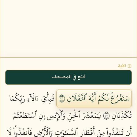
۞ الآية
فتح في المصحف
سَنَفۡرُغُ لَكُمۡ أَيُّهَ ٱلثَّقَلَانِ ٣١
فَبِأَيِّ ءَالَآءِ رَبِّكُمَا
تُكَذِّبَانِ ٣٢
يَٰمَعۡشَرَ ٱلۡجِنِّ وَٱلۡإِنسِ إِنِ ٱسۡتَطَعۡتُمۡ
أَن تَنفُذُواْ مِنۡ أَقۡطَارِ ٱلسَّمَٰوَٰتِ وَٱلۡأَرۡضِ فَٱنفُذُواْۚ لَا