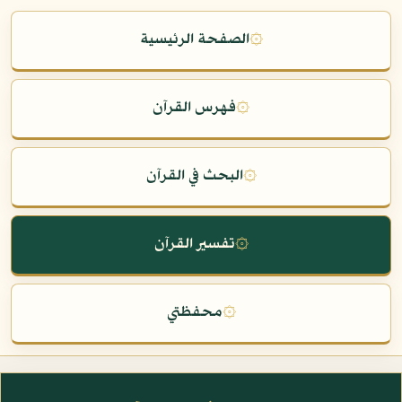
۞
الصفحة الرئيسية
۞
فهرس القرآن
۞
البحث في القرآن
۞
تفسير القرآن
۞
محفظتي