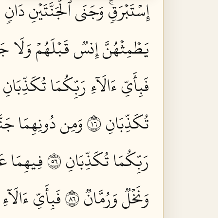
إِسۡتَبۡرَقٖۚ وَجَنَى ٱلۡجَنَّتَيۡنِ دَانٖ ٥٤
يَطۡمِثۡهُنَّ إِنسٞ قَبۡلَهُمۡ وَلَا جَآن
فَبِأَيِّ ءَالَآءِ رَبِّكُمَا تُكَذِّبَانِ ٥٩
تُكَذِّبَانِ ٦١
وَمِن دُونِهِمَا جَنَّت
رَبِّكُمَا تُكَذِّبَانِ ٦٥
فِيهِمَا عَي
وَنَخۡلٞ وَرُمَّانٞ ٦٨
فَبِأَيِّ ءَالَآءِ