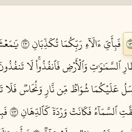
فَبِأَيِّ ءَالَآءِ رَبِّكُمَا تُكَذِّبَانِ ٣٢
يَٰمَعۡشَ
رِ ٱلسَّمَٰوَٰتِ وَٱلۡأَرۡضِ فَٱنفُذُواْۚ لَا تَنفُذُونَ إ
سَلُ عَلَيۡكُمَا شُوَاظٞ مِّن نَّارٖ وَنُحَاسٞ فَلَا تَن
َّتِ ٱلسَّمَآءُ فَكَانَتۡ وَرۡدَةٗ كَٱلدِّهَانِ ٣٧
فَبِ