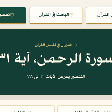
القرآن
۞
البحث في القرآن
۞
تفسير
۞ الميزان في تفسير القرآن
ورة الرحمن، آية ٣١
التفسير يعرض الآيات ٣١ إلى ٧٨