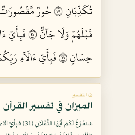
تُكَذِّبَانِ ٧١
حُورٞ مَّقۡصُورَٰتٞ فِ
قَبۡلَهُمۡ وَلَا جَآنّٞ ٧٤
فَبِأَيِّ ءَا
حِسَانٖ ٧٦
فَبِأَيِّ ءَالَآءِ رَبِّكُم
۞ التفسير
الميزان في تفسير القرآن