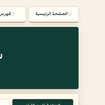
۞
الصفحة الرئيسية
۞
فهرس 
س