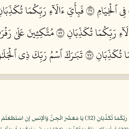
ي ٱلۡخِيَامِ ٧٢
فَبِأَيِّ ءَالَآءِ رَبِّكُمَا تُكَذِّبَانِ 
لَآءِ رَبِّكُمَا تُكَذِّبَانِ ٧٥
مُتَّكِـِٔينَ عَلَىٰ رَف
َا تُكَذِّبَانِ ٧٧
تَبَٰرَكَ ٱسۡمُ رَبِّكَ ذِي ٱلۡجَلَٰلِ 
سَنَفْرُغُ لَكُمْ أَيُّهَا الثَّقَلَانِ (31) فَبِأَيِّ آلَاء رَبِّكُمَا تُكَذِّبَانِ (32) يَا مَعْشَرَ