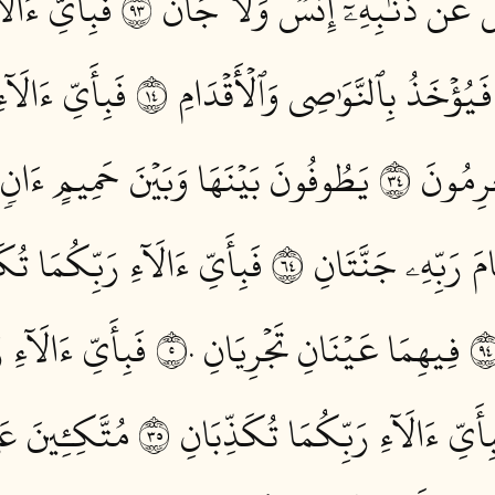
َلُ عَن ذَنۢبِهِۦٓ إِنسٞ وَلَا جَآنّٞ ٣٩
فَبِأَيِّ ءَالَا
ؤۡخَذُ بِٱلنَّوَٰصِي وَٱلۡأَقۡدَامِ ٤١
فَبِأَيِّ ءَالَآء
رِمُونَ ٤٣
يَطُوفُونَ بَيۡنَهَا وَبَيۡنَ حَمِيمٍ ءَانٖ ٤
رَبِّهِۦ جَنَّتَانِ ٤٦
فَبِأَيِّ ءَالَآءِ رَبِّكُمَا تُكَذ
فِيهِمَا عَيۡنَانِ تَجۡرِيَانِ ٥٠
فَبِأَيِّ ءَالَآءِ 
ِأَيِّ ءَالَآءِ رَبِّكُمَا تُكَذِّبَانِ ٥٣
مُتَّكِـِٔينَ عَ