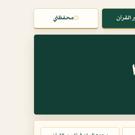
 القرآن
۞
محفظتي