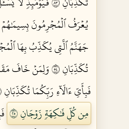
تُكَذِّبَانِ ٣٨
فَيَوۡمَئِذٖ لَّا يُسۡـٔ
يُعۡرَفُ ٱلۡمُجۡرِمُونَ بِسِيمَٰهُمۡ فَيُ
جَهَنَّمُ ٱلَّتِي يُكَذِّبُ بِهَا ٱلۡمُجۡ
تُكَذِّبَانِ ٤٥
وَلِمَنۡ خَافَ مَقَامَ 
فَبِأَيِّ ءَالَآءِ رَبِّكُمَا تُكَذِّبَانِ ٤٩
مِن كُلِّ فَٰكِهَةٖ زَوۡجَانِ ٥٢
فَب