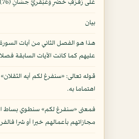
عَلَى رَفْرَفٍ خُضْرٍ وَعَبْقَرِيٍّ حِسَانٍ (76) فَبِأَيِّ آلَاء رَبِّكُمَا تُكَذِّبَانِ (77) تَبَارَكَ اسْمُ رَبِّكَ ذِي الْجَلَالِ وَالْإِكْرَامِ (78)
بيان
هذا هو الفصل الثاني من آيات السورة يص
عليهم كما كانت الآيات السابقة فصلا أو
قوله تعالى: «سنفرغ لكم أيه الثقلان» ي
اهتماما به.
فمعنى «سنفرغ لكم» سنطوي بساط النشأة
مجازاتهم بأعمالهم خيرا أو شرا فالفرا