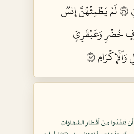
٧٣
لَمۡ يَطۡمِثۡهُنَّ إِنسٞ
ۡرَفٍ خُضۡرٖ وَعَبۡقَرِيٍّ
وَٱلۡإِكۡرَامِ ٧٨
 الْجِنِّ وَالْإِنسِ إِنِ اسْتَطَعْتُمْ أَن تَنفُذُوا مِنْ أَقْطَارِ السَّمَاوَاتِ