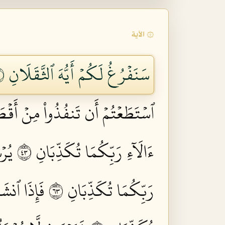
۞ الآية
سَنَفۡرُغُ لَكُمۡ أَيُّهَ ٱلثَّقَلَانِ ٣١
ٱسۡتَطَعۡتُمۡ أَن تَنفُذُواْ مِنۡ أَقۡطَا
ءَالَآءِ رَبِّكُمَا تُكَذِّبَانِ ٣٤
يُرۡ
رَبِّكُمَا تُكَذِّبَانِ ٣٦
فَإِذَا ٱنشَق