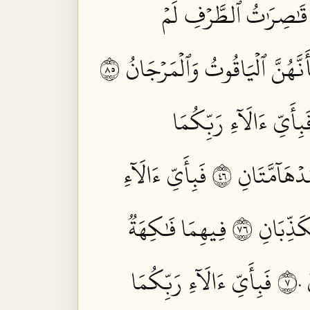
قَٰصِرَٰتُ ٱلطَّرۡفِ لَمۡ
نَّهُنَّ ٱلۡيَاقُوتُ وَٱلۡمَرۡجَانُ ٥٨
َبِأَيِّ ءَالَآءِ رَبِّكُمَا
دۡهَآمَّتَانِ ٦٤
فَبِأَيِّ ءَالَآءِ
َذِّبَانِ ٦٧
فِيهِمَا فَٰكِهَةٞ
٧
فَبِأَيِّ ءَالَآءِ رَبِّكُمَا