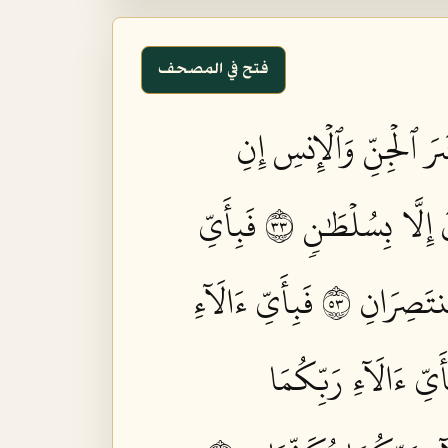
فتح في المصحف
رَ ٱلۡجِنِّ وَٱلۡإِنسِ إِنِ
ِلَّا بِسُلۡطَٰنٖ ٣٣
فَبِأَيِّ
تَصِرَانِ ٣٥
فَبِأَيِّ ءَالَآءِ
أَيِّ ءَالَآءِ رَبِّكُمَا