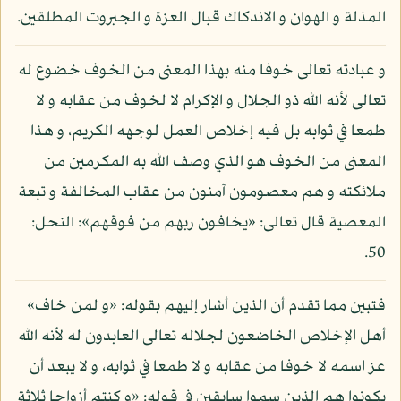
المذلة و الهوان و الاندكاك قبال العزة و الجبروت المطلقين.
و عبادته تعالى خوفا منه بهذا المعنى من الخوف خضوع له
تعالى لأنه الله ذو الجلال و الإكرام لا لخوف من عقابه و لا
طمعا في ثوابه بل فيه إخلاص العمل لوجهه الكريم، و هذا
المعنى من الخوف هو الذي وصف الله به المكرمين من
ملائكته و هم معصومون آمنون من عقاب المخالفة و تبعة
المعصية قال تعالى: «يخافون ربهم من فوقهم»: النحل:
50.
فتبين مما تقدم أن الذين أشار إليهم بقوله: «و لمن خاف»
أهل الإخلاص الخاضعون لجلاله تعالى العابدون له لأنه الله
عز اسمه لا خوفا من عقابه و لا طمعا في ثوابه، و لا يبعد أن
يكونوا هم الذين سموا سابقين في قوله: «و كنتم أزواجا ثلاثة