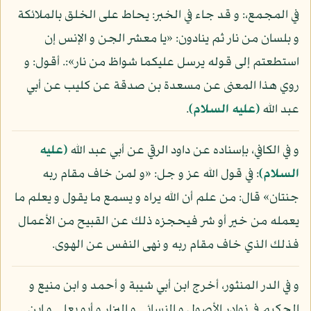
في المجمع،: و قد جاء في الخبر: يحاط على الخلق بالملائكة
و بلسان من نار ثم ينادون: «يا معشر الجن و الإنس إن
استطعتم إلى قوله يرسل عليكما شواظ من نار»:. أقول: و
روي هذا المعنى عن مسعدة بن صدقة عن كليب عن أبي
عبد الله
(عليه السلام)
.
و في الكافي، بإسناده عن داود الرقي عن أبي عبد الله
(عليه
السلام)
: في قول الله عز و جل: «و لمن خاف مقام ربه
جنتان» قال: من علم أن الله يراه و يسمع ما يقول و يعلم ما
يعمله من خير أو شر فيحجزه ذلك عن القبيح من الأعمال
فذلك الذي خاف مقام ربه و نهى النفس عن الهوى.
و في الدر المنثور، أخرج ابن أبي شيبة و أحمد و ابن منيع و
الحكيم في نوادر الأصول و النسائي و البزار و أبو يعلى و ابن