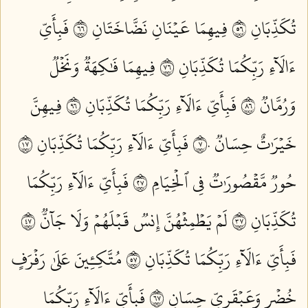
تُكَذِّبَانِ ٦٥
فِيهِمَا عَيۡنَانِ نَضَّاخَتَانِ ٦٦
فَبِأَيِّ
ءَالَآءِ رَبِّكُمَا تُكَذِّبَانِ ٦٧
فِيهِمَا فَٰكِهَةٞ وَنَخۡلٞ
وَرُمَّانٞ ٦٨
فَبِأَيِّ ءَالَآءِ رَبِّكُمَا تُكَذِّبَانِ ٦٩
فِيهِنَّ
خَيۡرَٰتٌ حِسَانٞ ٧٠
فَبِأَيِّ ءَالَآءِ رَبِّكُمَا تُكَذِّبَانِ ٧١
حُورٞ مَّقۡصُورَٰتٞ فِي ٱلۡخِيَامِ ٧٢
فَبِأَيِّ ءَالَآءِ رَبِّكُمَا
تُكَذِّبَانِ ٧٣
لَمۡ يَطۡمِثۡهُنَّ إِنسٞ قَبۡلَهُمۡ وَلَا جَآنّٞ ٧٤
فَبِأَيِّ ءَالَآءِ رَبِّكُمَا تُكَذِّبَانِ ٧٥
مُتَّكِـِٔينَ عَلَىٰ رَفۡرَفٍ
خُضۡرٖ وَعَبۡقَرِيٍّ حِسَانٖ ٧٦
فَبِأَيِّ ءَالَآءِ رَبِّكُمَا