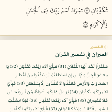
تُكَذِّبَانِ ٧٧
تَبَٰرَكَ ٱسۡمُ رَبِّكَ ذِي ٱلۡجَلَٰلِ
وَٱلۡإِكۡرَامِ ٧٨
۞ التفسير
الميزان في تفسير القرآن
سَنَفْرُغُ لَكُمْ أَيُّهَا الثَّقَلَانِ (31) فَبِأَيِّ آلَاء رَبِّكُمَا تُكَذِّبَانِ (32) يَا
مَعْشَرَ الْجِنِّ وَالْإِنسِ إِنِ اسْتَطَعْتُمْ أَن تَنفُذُوا مِنْ أَقْطَارِ
السَّمَاوَاتِ وَالْأَرْضِ فَانفُذُوا لَا تَنفُذُونَ إِلَّا بِسُلْطَانٍ (33) فَبِأَيِّ
آلَاء رَبِّكُمَا تُكَذِّبَانِ (34) يُرْسَلُ عَلَيْكُمَا شُوَاظٌ مِّن نَّارٍ وَنُحَاسٌ
فَلَا تَنتَصِرَانِ (35) فَبِأَيِّ آلَاء رَبِّكُمَا تُكَذِّبَانِ (36) فَإِذَا انشَقَّتِ
السَّمَاء فَكَانَتْ وَرْدَةً كَالدِّهَانِ (37) فَبِأَيِّ آلَاء رَبِّكُمَا تُكَذِّبَانِ