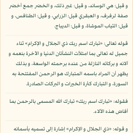
و قيل: هي الوسائد، و قيل: غير ذلك، و الخضر جمع أخضر
صفة لرفرف، و العبقري قيل: الزرابي، و قيل: الطنافس، و
قيل: الثياب الموشاة، و قيل: الديباج.
قوله تعالى: «تبارك اسم ربك ذي الجلال و الإكرام» ثناء
جميل له تعالى بما امتلأت النشأتان الدنيا و الآخرة بنعمه و
آلائه و بركاته النازلة من عنده برحمته الواسعة، و بذلك
يظهر أن المراد باسمه المتبارك هو الرحمن المفتتحة به
السورة، و التبارك كثرة الخيرات و البركات الصادرة.
فقوله: «تبارك اسم ربك» تبارك الله المسمى بالرحمن بما
أفاض هذه الآلاء.
و قوله: «ذي الجلال و الإكرام» إشارة إلى تسميه بأسمائه