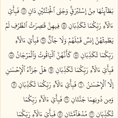
بَطَآئِنُهَا مِنۡ إِسۡتَبۡرَقٖۚ وَجَنَى ٱلۡجَنَّتَيۡنِ دَانٖ ٥٤
فَبِأَيِّ
ءَالَآءِ رَبِّكُمَا تُكَذِّبَانِ ٥٥
فِيهِنَّ قَٰصِرَٰتُ ٱلطَّرۡفِ لَمۡ
يَطۡمِثۡهُنَّ إِنسٞ قَبۡلَهُمۡ وَلَا جَآنّٞ ٥٦
فَبِأَيِّ ءَالَآءِ
رَبِّكُمَا تُكَذِّبَانِ ٥٧
كَأَنَّهُنَّ ٱلۡيَاقُوتُ وَٱلۡمَرۡجَانُ ٥٨
فَبِأَيِّ ءَالَآءِ رَبِّكُمَا تُكَذِّبَانِ ٥٩
هَلۡ جَزَآءُ ٱلۡإِحۡسَٰنِ
إِلَّا ٱلۡإِحۡسَٰنُ ٦٠
فَبِأَيِّ ءَالَآءِ رَبِّكُمَا تُكَذِّبَانِ ٦١
وَمِن دُونِهِمَا جَنَّتَانِ ٦٢
فَبِأَيِّ ءَالَآءِ رَبِّكُمَا
تُكَذِّبَانِ ٦٣
مُدۡهَآمَّتَانِ ٦٤
فَبِأَيِّ ءَالَآءِ رَبِّكُمَا