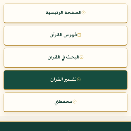
۞
الصفحة الرئيسية
۞
فهرس القرآن
۞
البحث في القرآن
۞
تفسير القرآن
۞
محفظتي