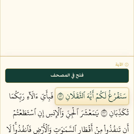
۞ الآية
فتح في المصحف
سَنَفۡرُغُ لَكُمۡ أَيُّهَ ٱلثَّقَلَانِ ٣١
فَبِأَيِّ ءَالَآءِ رَبِّكُمَا
تُكَذِّبَانِ ٣٢
يَٰمَعۡشَرَ ٱلۡجِنِّ وَٱلۡإِنسِ إِنِ ٱسۡتَطَعۡتُمۡ
أَن تَنفُذُواْ مِنۡ أَقۡطَارِ ٱلسَّمَٰوَٰتِ وَٱلۡأَرۡضِ فَٱنفُذُواْۚ لَا