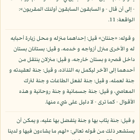
- إلى أن قال - و السابقون السابقون أولئك المقربون»:
الواقعة: 11.
و قوله: «جنتان» قيل: إحداهما منزله و محل زيارة أحبابه
له و الأخرى منزل أزواجه و خدمه، و قيل: بستانان بستان
داخل قصره و بستان خارجه، و قيل: منزلان ينتقل من
أحدهما إلى الآخر ليكمل به التذاذه، و قيل: جنة لعقيدته و
جنة لعمله، و قيل: جنة لفعل الطاعات و جنة لترك
المعاصي، و قيل: جنة جسمانية و جنة روحانية و هذه
الأقوال - كما ترى - لا دليل على شيء منها.
و قيل: جنة يثاب بها و جنة يتفضل بها عليه، و يمكن أن
يستشعر ذلك من قوله تعالى: «لهم ما يشاءون فيها و لدينا