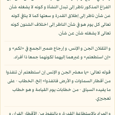
الفراغ المذكور ناظر إلى تبدل النشأة و كونه لا يشغله شأن
عن شأن ناظر إلى إطلاق القدرة و سعتها كما لا ينافي كونه
تعالى كل يوم هو في شأن الناظر إلى اختلاف الشئون كونه
تعالى لا يشغله شأن عن شأن.
و الثقلان الجن و الإنس، و إرجاع ضمير الجمع في «لكم» و
«إن استطعتم» و غيرهما إليهما لكونهما جمعا ذا أفراد.
قوله تعالى: «يا معشر الجن و الإنس إن استطعتم أن تنفذوا
من أقطار السماوات و الأرض فانفذوا» إلخ، الخطاب - على
ما يفيده السياق - من خطابات يوم القيامة و هو خطاب
تعجيزي.
و المراد بالاستطاعة القدرة، و بالنفوذ من الأقطار الفرار، و