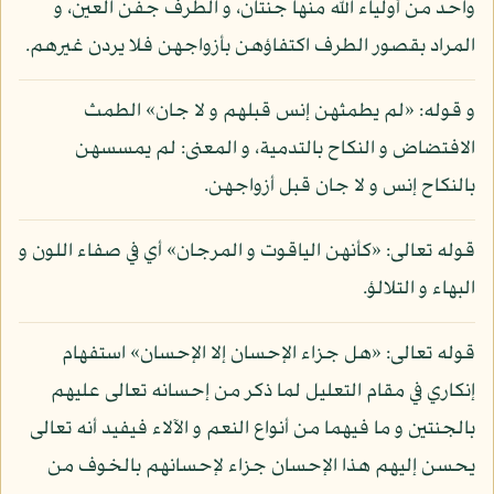
واحد من أولياء الله منها جنتان، و الطرف جفن العين، و
المراد بقصور الطرف اكتفاؤهن بأزواجهن فلا يردن غيرهم.
و قوله: «لم يطمثهن إنس قبلهم و لا جان» الطمث
الافتضاض و النكاح بالتدمية، و المعنى: لم يمسسهن
بالنكاح إنس و لا جان قبل أزواجهن.
قوله تعالى: «كأنهن الياقوت و المرجان» أي في صفاء اللون و
البهاء و التلالؤ.
قوله تعالى: «هل جزاء الإحسان إلا الإحسان» استفهام
إنكاري في مقام التعليل لما ذكر من إحسانه تعالى عليهم
بالجنتين و ما فيهما من أنواع النعم و الآلاء فيفيد أنه تعالى
يحسن إليهم هذا الإحسان جزاء لإحسانهم بالخوف من