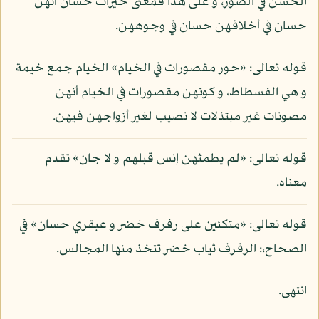
الحسن في الصور، و على هذا فمعنى خيرات حسان أنهن
حسان في أخلاقهن حسان في وجوههن.
قوله تعالى: «حور مقصورات في الخيام» الخيام جمع خيمة
و هي الفسطاط، و كونهن مقصورات في الخيام أنهن
مصونات غير مبتذلات لا نصيب لغير أزواجهن فيهن.
قوله تعالى: «لم يطمثهن إنس قبلهم و لا جان» تقدم
معناه.
قوله تعالى: «متكئين على رفرف خضر و عبقري حسان» في
الصحاح،: الرفرف ثياب خضر تتخذ منها المجالس.
انتهى.