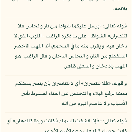
يلائمه.
قوله تعالى: «يرسل عليكما شواظ من نار و نحاس فلا
تنتصران» الشواظ - على ما ذكره الراغب - اللهب الذي لا
دخان فيه، و يقرب منه ما في المجمع، أنه اللهب الأخضر
المنقطع من النار، و النحاس الدخان و قال الراغب: هو
اللهب بلا دخان و المعنى ظاهر.
و قوله: «فلا تنتصران» أي لا تتناصران بأن ينصر بعضكم
بعضا لرفع البلاء و التخلص عن العناء لسقوط تأثير
الأسباب و لا عاصم اليوم من الله.
قوله تعالى: «فإذا انشقت السماء فكانت وردة كالدهان» أي
كانت حمراء كالدهان و هو الأديم الأحمر.