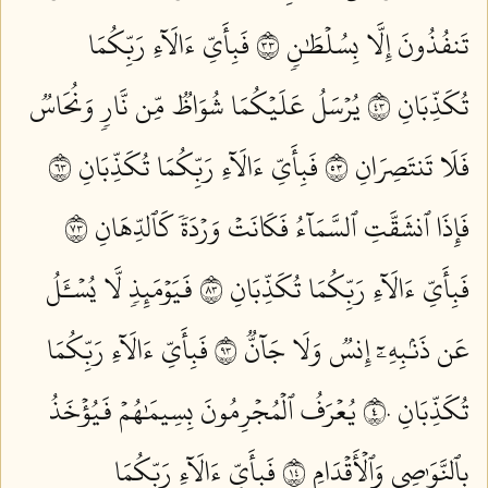
تَنفُذُونَ إِلَّا بِسُلۡطَٰنٖ ٣٣
فَبِأَيِّ ءَالَآءِ رَبِّكُمَا
تُكَذِّبَانِ ٣٤
يُرۡسَلُ عَلَيۡكُمَا شُوَاظٞ مِّن نَّارٖ وَنُحَاسٞ
فَلَا تَنتَصِرَانِ ٣٥
فَبِأَيِّ ءَالَآءِ رَبِّكُمَا تُكَذِّبَانِ ٣٦
فَإِذَا ٱنشَقَّتِ ٱلسَّمَآءُ فَكَانَتۡ وَرۡدَةٗ كَٱلدِّهَانِ ٣٧
فَبِأَيِّ ءَالَآءِ رَبِّكُمَا تُكَذِّبَانِ ٣٨
فَيَوۡمَئِذٖ لَّا يُسۡـَٔلُ
عَن ذَنۢبِهِۦٓ إِنسٞ وَلَا جَآنّٞ ٣٩
فَبِأَيِّ ءَالَآءِ رَبِّكُمَا
تُكَذِّبَانِ ٤٠
يُعۡرَفُ ٱلۡمُجۡرِمُونَ بِسِيمَٰهُمۡ فَيُؤۡخَذُ
بِٱلنَّوَٰصِي وَٱلۡأَقۡدَامِ ٤١
فَبِأَيِّ ءَالَآءِ رَبِّكُمَا