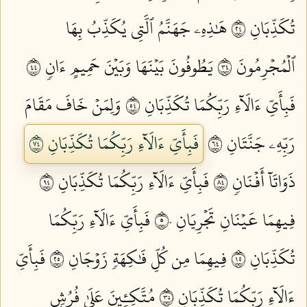
تُكَذِّبَانِ ٤٢
هَٰذِهِۦ جَهَنَّمُ ٱلَّتِي يُكَذِّبُ بِهَا
ٱلۡمُجۡرِمُونَ ٤٣
يَطُوفُونَ بَيۡنَهَا وَبَيۡنَ حَمِيمٍ ءَانٖ ٤٤
فَبِأَيِّ ءَالَآءِ رَبِّكُمَا تُكَذِّبَانِ ٤٥
وَلِمَنۡ خَافَ مَقَامَ
رَبِّهِۦ جَنَّتَانِ ٤٦
فَبِأَيِّ ءَالَآءِ رَبِّكُمَا تُكَذِّبَانِ ٤٧
ذَوَاتَآ أَفۡنَانٖ ٤٨
فَبِأَيِّ ءَالَآءِ رَبِّكُمَا تُكَذِّبَانِ ٤٩
فِيهِمَا عَيۡنَانِ تَجۡرِيَانِ ٥٠
فَبِأَيِّ ءَالَآءِ رَبِّكُمَا
تُكَذِّبَانِ ٥١
فِيهِمَا مِن كُلِّ فَٰكِهَةٖ زَوۡجَانِ ٥٢
فَبِأَيِّ
ءَالَآءِ رَبِّكُمَا تُكَذِّبَانِ ٥٣
مُتَّكِـِٔينَ عَلَىٰ فُرُشِۭ