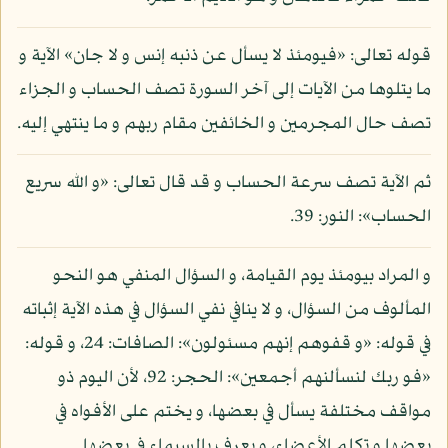
قوله تعالى: «فيومئذ لا يسأل عن ذنبه إنس و لا جان» الآية و
ما يتلوها من الآيات إلى آخر السورة تصف الحساب و الجزاء
تصف حال المجرمين و الخائفين مقام ربهم و ما ينتهي إليه.
ثم الآية تصف سرعة الحساب و قد قال تعالى: «و الله سريع
الحساب»: النور: 39.
و المراد بيومئذ يوم القيامة، و السؤال المنفي هو النحو
المألوف من السؤال، و لا ينافي نفي السؤال في هذه الآية إثباته
في قوله: «و قفوهم إنهم مسئولون»: الصافات: 24، و قوله:
«فو ربك لنسألنهم أجمعين»: الحجر: 92، لأن اليوم ذو
مواقف مختلفة يسأل في بعضها، و يختم على الأفواه في
بعضها و تكلم الأعضاء، و يعرف بالسيماء في بعضها.