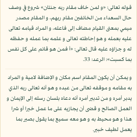
قوله تعالى: «و لمن خاف مقام ربه جنتان» شروع في وصف
حال السعداء من الخائفين مقام ربهم، و المقام مصدر
ميمي بمعنى القيام مضاف إلى فاعله، و المراد قيامه تعالى
عليه بعمله و هو إحاطته تعالى و علمه بما عمله و حفظه
له و جزاؤه عليه قال تعالى: «أ فمن هو قائم على كل نفس
بما كسبت»: الرعد: 33.
و يمكن أن يكون المقام اسم مكان و الإضافة لامية و المراد
به مقامه و موقفه تعالى من عبده و هو أنه تعالى ربه الذي
يدبر أمره و من تدبير أمره أنه دعاه بلسان رسله إلى الإيمان و
العمل الصالح و قضى أن يجازيه على ما عمل خيرا أو شرا
هذا و هو محيط به و هو معه سميع بما يقول بصير بما
يعمل لطيف خبير.